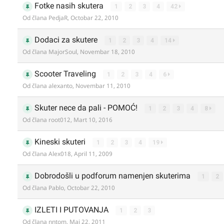
Fotke nasih skutera
1
2
3
4
42
Od člana
PedjaR
,
Octobar 22, 2010
Dodaci za skutere
1
2
3
4
14
Od člana
MajorSoul
,
Novembar 18, 2010
Scooter Traveling
1
2
3
4
6
Od člana
alexanto
,
Novembar 11, 2010
Skuter nece da pali - POMOĆ!
1
2
3
4
8
Od člana
root012
,
Mart 10, 2016
Kineski skuteri
1
2
3
4
19
Od člana
Alex018
,
April 11, 2009
Dobrodošli u podforum namenjen skuterima
1
2
Od člana
Pablo
,
Octobar 22, 2010
IZLETI I PUTOVANJA
1
2
3
Od člana
nntom
,
Maj 22, 2011