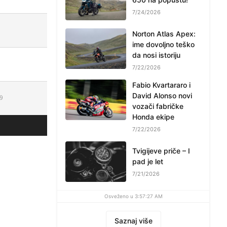
7/24/2026
Norton Atlas Apex:
ime dovoljno teško
da nosi istoriju
7/22/2026
Fabio Kvartararo i
David Alonso novi
29
vozači fabričke
Honda ekipe
7/22/2026
Tvigijeve priče – I
pad je let
7/21/2026
Osveženo u 3:57:27 AM
Saznaj više