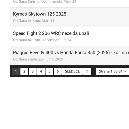
Od člana
Smirnoff_Commando
,
Mart 24
Kymco Skytown 125 2025
Od člana
wazzuu
,
Mart 11
Speed Fight 2 206 WRC nece da upali
Od člana
ul71m0
,
Decembar 3, 2024
Piaggio Beverly 400 vs Honda Forza 350 (2025) - koji d
Od člana
statusquo
,
Jun 7, 2025
1
2
3
4
5
6
SLEDEĆE
Strana 1 od 64