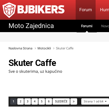
Forum
Hum
Moto Zajednica
Forumi
Novo
Naslovna Strana
Motocikli
Skuter Caffe
Skuter Caffe
Sve o skuterima, uz kapućino
1
2
3
4
5
6
SLEDEĆE
Strana 1 od 64