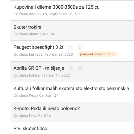
Kupovina i dilema 3000-3500e za 125icu
Od člana
darkoni_ns
,
Septembar 18, 2025
Skuter trokira
Od člana
aldin52
,
Maj 14
Peugeot speedfight 3 2t
1
2
peugeot speedfight 3
Od člana
keske02
,
Februar 28, 2020
Aprilia SR GT - mišljenje
1
2
Od člana
bakica
,
Februar 11, 2022
Kultura i folkor malih skutera sto elektro sto benzinskih
Od člana
Pedja Ča
,
April 21
K-moto, Peda ili nesto polovno?
Od člana
Firul
,
April 15
Prvi skuter 50cc