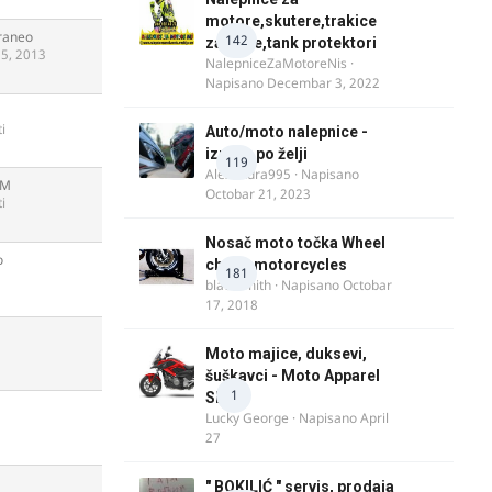
motore,skutere,trakice
raneo
142
za felne,tank protektori
25, 2013
NalepniceZaMotoreNis
·
Napisano
Decembar 3, 2022
i
Auto/moto nalepnice -
izrada po želji
119
Alexandra995
· Napisano
XM
Octobar 21, 2023
i
Nosač moto točka Wheel
o
chock motorcycles
181
blacksmith
· Napisano
Octobar
17, 2018
Moto majice, duksevi,
šuškavci - Moto Apparel
1
SRB
Lucky George
· Napisano
April
27
" BOKILIĆ " servis, prodaja