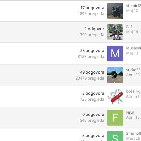
vtomic8
17
odgovora
Maj 18
1893
pregleda
Paf
1
odgovor
Maj 14
390
pregleda
Musasni
28
odgovora
Maj 13
8123
pregleda
vucko23
49
odgovora
April 29
20479
pregleda
boza_kg
3
odgovora
April 21
728
pregleda
Firul
0
odgovora
April 15
545
pregleda
Smirno
3
odgovora
Mart 25