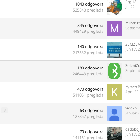
Prgi18
1040
odgovora
Jul 22
535840
pregleda
Milomir
345
odgovora
Septemb
448429
pregleda
ZEMZE
140
odgovora
Jun 17, 
217582
pregleda
ZeleniZ
180
odgovora
Septemb
246443
pregleda
Kymco 
470
odgovora
April 30
511051
pregleda
vidakn
63
odgovora
3
Januar 2
127867
pregleda
dadoboj
70
odgovora
Jun 17, 
141161
pregleda