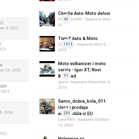
Charlie Auto-Moto delovi
42
Alexandra995
· Napisano
Mart
83
25
ar 4, 2025
TwinZ Auto & Moto
M
1513
Zeljkamp
· Napisano
Mart 9,
2025
2018
Moto vulkanizer i moto
ub
ar 29, 2024
servis - Igor XT, Novi
51
Beograd
igorxt
· Napisano
Novembar 4,
B&W
2010
, 2024
Samo_dobra_kola_011:
Uvoz i prodaja
9, 2024
203
automobila iz EU
Luka9905
· Napisano
Octobar
14, 2024
2022
Nalepnice za