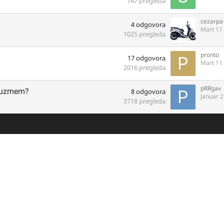
747
pregleda
cezarpa
4
odgovora
Mart 11
1025
pregleda
pronto
17
odgovora
Mart 11
2016
pregleda
pRRgav
a uzmem?
8
odgovora
Januar 
3718
pregleda