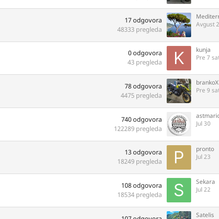
Mediter
17
odgovora
Avgust 
48333
pregleda
kunja
0
odgovora
Pre 7 sat
43
pregleda
branko
78
odgovora
Pre 9 sat
4475
pregleda
astmari
740
odgovora
Jul 30
122289
pregleda
pronto
13
odgovora
Jul 23
18249
pregleda
Sekara
108
odgovora
Jul 22
18534
pregleda
Satelis
107
odgovora