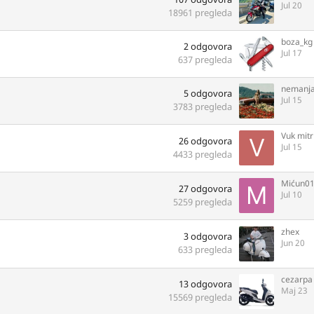
Jul 20
18961
pregleda
boza_kg
2
odgovora
Jul 17
637
pregleda
nemanja
5
odgovora
Jul 15
3783
pregleda
Vuk mitr
26
odgovora
Jul 15
4433
pregleda
Mićun0
27
odgovora
Jul 10
5259
pregleda
zhex
3
odgovora
Jun 20
633
pregleda
cezarpa
13
odgovora
Maj 23
15569
pregleda