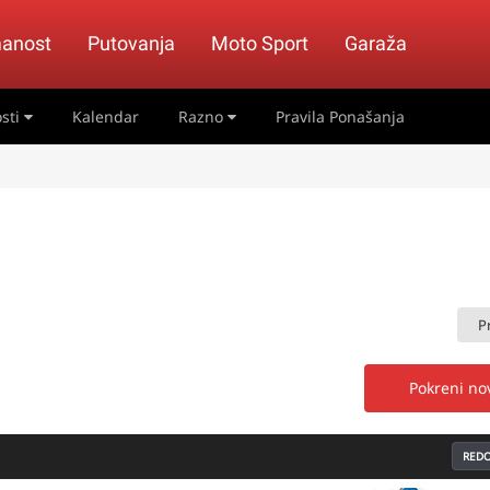
anost
Putovanja
Moto Sport
Garaža
sti
Kalendar
Razno
Pravila Ponašanja
P
Pokreni n
REDO