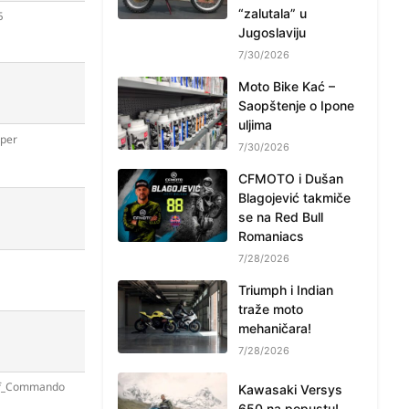
“zalutala” u
5
Jugoslaviju
7/30/2026
Moto Bike Kać –
Saopštenje o Ipone
uljima
per
7/30/2026
CFMOTO i Dušan
Blagojević takmiče
se na Red Bull
Romaniacs
7/28/2026
Triumph i Indian
traže moto
mehaničara!
7/28/2026
ff_Commando
Kawasaki Versys
650 na popustu!