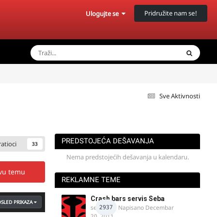
Pridružite nam se!
Ulogujte se
Sve Aktivnosti
PREDSTOJEĆA DEŠAVANJA
ratioci
33
Nema predstojećih dešavanja u kalendaru.
ovu temu
REKLAMNE TEME
Crash bars servis Seba
SLED PRIKAZA
2937
seba011
· Napisano
Decembar
20, 2011