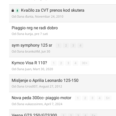
Kvačilo za CVT prenos kod skutera
Od člana
đunta
,
Novembar 24, 2010
Piaggio nrg ne radi dobro
Od člana
kunja
,
pre 7 sati
sym symphony 125 sr
1
2
3
4
Od člana
brankoXM
,
Jun 30
Kymco Visa R 110?
1
2
3
4
30
Od člana
Juan
,
Mart 30, 2020
Misljenje o Aprilia Leonardo 125-150
Od člana
Uros007
,
Avgust 27, 2012
Nova peda 300cc- piaggio motor
1
2
3
4
5
Od člana
vukasssinnn
,
April 7, 2024
Vespa GTS 250/GTS300
1
2
3
4
5