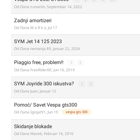
Od člana
n.martin
,
Septembar 14, 2022
Zadnji amortizeri
Od člana
M a R k o
,
Jul 17
SYM Jet 14 125 2023
Od člana
nemanja 89
,
Januar 22, 2024
Piaggio free, problem!!
1
2
Od člana
FreeRider00
,
Jun 16, 2019
SYM Joyride 300 iskustva?
1
2
Od člana
Juan
,
Januar 12
Pomoć/ Savet Vespa gts300
vespa gts 300
Od člana
Iginjat91
,
Jun 19
Skidanje blokade
Od člana
Mare6
,
Februar 16, 2016