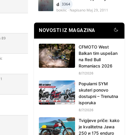
3364
delova
bokilic
· Napisano
Maj 29, 2011
NOVOSTI IZ MAGAZINA
 89
CFMOTO West
Balkan tim uspešan
ic
na Red Bull
Romaniacs 2026
8/7/2026
11
Popularni SYM
skuteri ponovo
dostupni – Trenutna
isporuka
8/7/2026
Tvigijeve priče: kako
je kvalitetna Jawa
250 и 175 enduro