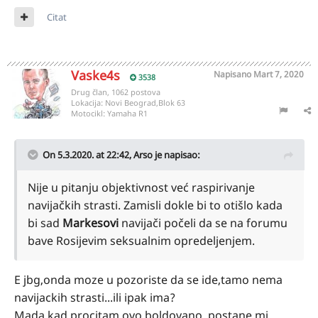
Citat
Vaske4s
Napisano
Mart 7, 2020
3538
Drug član, 1062 postova
Lokacija:
Novi Beograd,Blok 63
Motocikl:
Yamaha R1
On 5.3.2020. at 22:42,
Arso
je napisao:
Nije u pitanju objektivnost već raspirivanje
navijačkih strasti. Zamisli dokle bi to otišlo kada
bi sad
Markesovi
navijači počeli da se na forumu
bave Rosijevim seksualnim opredeljenjem.
E jbg,onda moze u pozoriste da se ide,tamo nema
navijackih strasti...ili ipak ima?
Mada,kad procitam ovo boldovano, postane mi