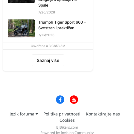
Spale
7/20/2026
Triumph Tiger Sport 660 –
Svestran i praktičan
7/16/2026
Osveženo u 3:03:53 AM
Saznaj više
Jezik foruma
Politika privatnosti
Kontaktirajte nas
Cookies
BJBikers.com
Powered by Invision Community