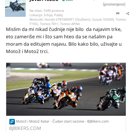
(promenjeno)
Ne silazi, 5349 postova
Lokacija:
Srbija, Padej
Motocikl:
Honda VTR1000SP1 (Službeni), Suzuki SV650S, Tomos
T15SL, Tomos T011, Tomos APN4
Mislim da mi nikad čudnije nije bilo da najavim trke,
eto zameriše mi i što sam hteo da se našalim pa
moram da editujem najavu. Bilo kako bilo, uživajte u
Moto3 i Moto2 trci.
Moto3 i Moto2 Katar - Čudan start sezone - BJBikers.com
BJBIKERS.COM