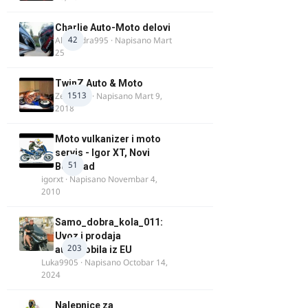
Charlie Auto-Moto delovi
42
Alexandra995
· Napisano
Mart
25
TwinZ Auto & Moto
1513
Zeljkamp
· Napisano
Mart 9,
2018
Moto vulkanizer i moto
servis - Igor XT, Novi
51
Beograd
igorxt
· Napisano
Novembar 4,
2010
Samo_dobra_kola_011:
Uvoz i prodaja
203
automobila iz EU
Luka9905
· Napisano
Octobar 14,
2024
Nalepnice za