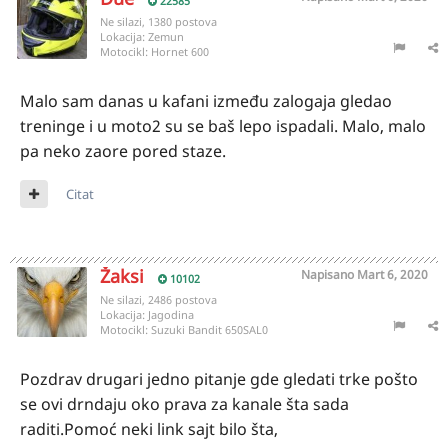
22585
Ne silazi, 1380 postova
Lokacija:
Zemun
Motocikl:
Hornet 600
Malo sam danas u kafani između zalogaja gledao
treninge i u moto2 su se baš lepo ispadali. Malo, malo
pa neko zaore pored staze.
Citat
Žaksi
Napisano
Mart 6, 2020
10102
Ne silazi, 2486 postova
Lokacija:
Jagodina
Motocikl:
Suzuki Bandit 650SAL0
Pozdrav drugari jedno pitanje gde gledati trke pošto
se ovi drndaju oko prava za kanale šta sada
raditi.Pomoć neki link sajt bilo šta,