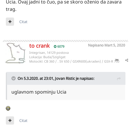
Ucia. Ovaj jadni to čuo, pa se skoro oženio da zavara
trag.
Citat
to crank
Napisano
Mart 5, 2020
6079
Integrisan, 14129 postova
Lokacija:
Buda/Szigliget
Motocikl:
CB 360 / . SV 650 / GSXR600(ukraden) / GSX-R 750
On 5.3.2020. at 23:01,
Jovan Ristic
je napisao:
uglavnom spominju Ucia
Citat