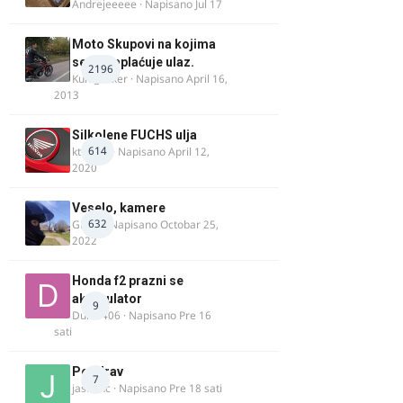
Andrejeeeee
· Napisano
Jul 17
Moto Skupovi na kojima
se ne naplaćuje ulaz.
2196
Kum_Mixer
· Napisano
April 16,
2013
Silkolene FUCHS ulja
614
ktm600
· Napisano
April 12,
2020
Veselo, kamere
632
GR 46
· Napisano
Octobar 25,
2022
Honda f2 prazni se
akomulator
9
Dule1406
· Napisano
Pre 16
sati
Pozdrav
7
jasminc
· Napisano
Pre 18 sati