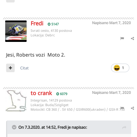
Fredi
Napisano
Mart 7, 2020
5147
Svrati cesto, 4130 postova
Lokacija:
Debrc
Jesi, Roberts vozi Moto 2.
Citat
1
to crank
Napisano
Mart 7, 2020
6079
Integrisan, 14129 postova
Lokacija:
Buda/Szigliget
Motocikl:
CB 360 / . SV 650 / GSXR600(ukraden) / GSX-R 750
On 7.3.2020. at 14:52,
Fredi
je napisao: