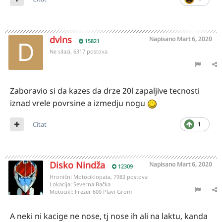
dvlns
Napisano
Mart 6, 2020
15821
Ne silazi, 6317 postova
Zaboravio si da kazes da drze 20l zapaljive tecnosti
iznad vrele povrsine a izmedju nogu
Citat
1
Disko Nindža
Napisano
Mart 6, 2020
12309
Hronični Motociklopata, 7983 postova
Lokacija:
Severna Bačka
Motocikl:
Frezer 600 Plavi Grom
A neki ni kacige ne nose, tj nose ih ali na laktu, kanda