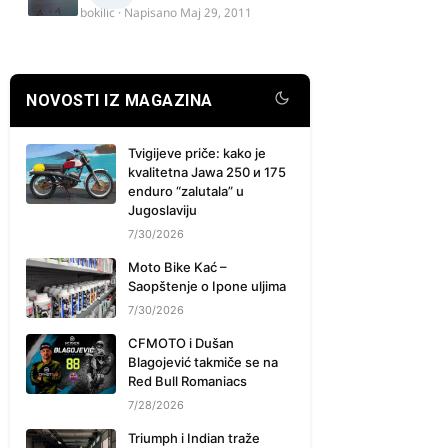
bokilic
· Napisano
Maj 29, 2011
NOVOSTI IZ MAGAZINA
Tvigijeve priče: kako je
kvalitetna Jawa 250 и 175
enduro “zalutala” u
Jugoslaviju
7/30/2026
Moto Bike Kać –
Saopštenje o Ipone uljima
7/30/2026
CFMOTO i Dušan
Blagojević takmiče se na
Red Bull Romaniacs
7/28/2026
Triumph i Indian traže