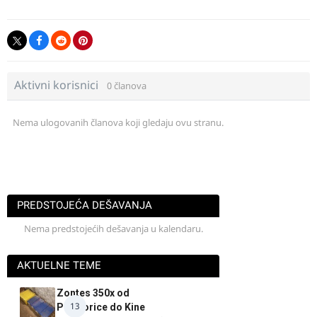
Aktivni korisnici
0 članova
Nema ulogovanih članova koji gledaju ovu stranu.
PREDSTOJEĆA DEŠAVANJA
Nema predstojećih dešavanja u kalendaru.
AKTUELNE TEME
Zontes 350x od
13
Podgorice do Kine