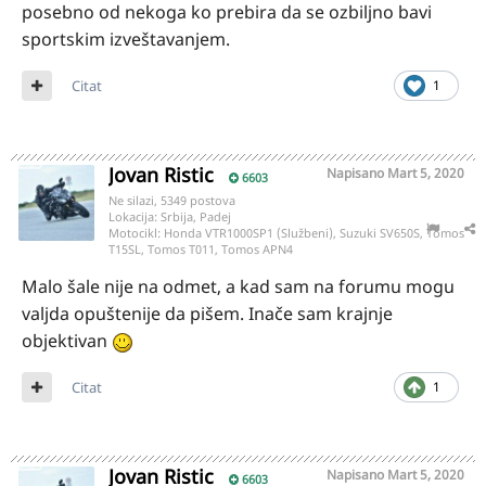
posebno od nekoga ko prebira da se ozbiljno bavi
sportskim izveštavanjem.
Citat
1
Jovan Ristic
Napisano
Mart 5, 2020
6603
Ne silazi, 5349 postova
Lokacija:
Srbija, Padej
Motocikl:
Honda VTR1000SP1 (Službeni), Suzuki SV650S, Tomos
T15SL, Tomos T011, Tomos APN4
Malo šale nije na odmet, a kad sam na forumu mogu
valjda opuštenije da pišem. Inače sam krajnje
objektivan
Citat
1
Jovan Ristic
Napisano
Mart 5, 2020
6603