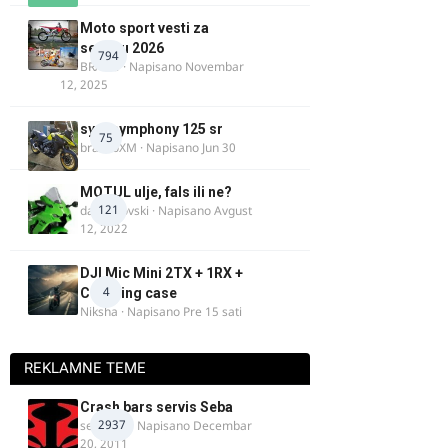
Moto sport vesti za
sezonu 2026
794
BRACO
· Napisano
Novembar
12, 2025
sym symphony 125 sr
75
brankoXM
· Napisano
Jun 30
MOTUL ulje, fals ili ne?
121
dalipopovski
· Napisano
Avgust
12, 2022
DJI Mic Mini 2TX + 1RX +
4
Charging case
Niksha
· Napisano
Pre 15 sati
REKLAMNE TEME
Crash bars servis Seba
2937
seba011
· Napisano
Decembar
20, 2011