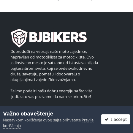
Dobrodošli na vebsajt naše moto zajednice,
napravljen od motociklista za motocikliste. Ovo
jedinstveno mesto je satkano od iskustava hiljada
bajkera širom sveta, koji se ovde svakodnevno
druže, savetuju, pomažu i dogovaraju o
okupljanjima i zajedničkim vožnjama.
Želimo podeliti našu dobru energiju sa što više
ljudi, zato vas pozivamo da nam se pridružite!
Važno obaveštenje
I accept
Nastavkom korišćenja ovog sajta prihvatate
Pravila
© Copyright 2005. - 2025. BJBikers.com
korišćenja