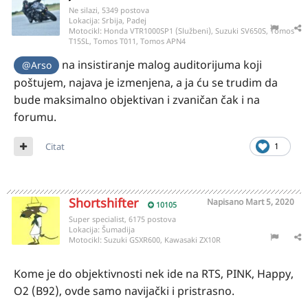
Ne silazi, 5349 postova
Lokacija:
Srbija, Padej
Motocikl:
Honda VTR1000SP1 (Službeni), Suzuki SV650S, Tomos
T15SL, Tomos T011, Tomos APN4
na insistiranje malog auditorijuma koji
@Arso
poštujem, najava je izmenjena, a ja ću se trudim da
bude maksimalno objektivan i zvaničan čak i na
forumu.
Citat
1
Shortshifter
Napisano
Mart 5, 2020
10105
Super specialist, 6175 postova
Lokacija:
Šumadija
Motocikl:
Suzuki GSXR600, Kawasaki ZX10R
Kome je do objektivnosti nek ide na RTS, PINK, Happy,
O2 (B92), ovde samo navijački i pristrasno.