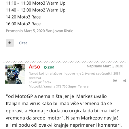
11:10 – 11:30 Moto3 Warm Up
11:40 – 12:00 Moto2 Warm Up
14:20 Moto3 Race
16:00 Moto2 Race
Promenio
Mart 5, 2020
član Jovan Ristic
Citat
Arso
Napisano
Mart 5, 2020
2561
Narod koji bira lažove i lopove nije žrtva već saučesnik!, 2081
postova
Lokacija:
Čačak
Motocikl:
Yamaha XTZ 750 Super Tenere
"od MotoGP a nema ništa jer je Markez uvalio
Italijanima virus kako bi imao više vremena da se
oporavi, a Honda je dodatno urgirala da bi imali više
vremena da srede motor". Nisam Markezov navijač
ali mi bodu oči ovakvi krajnje neprimereni komentari,