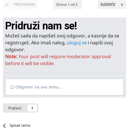
PRETHODNO
Strana 1 od 3
SLEDEĆE
Pridruži nam se!
Možeš sada da napišeš svoj odgovor, a kasnije da se
registruješ. Ako imaš nalog,
uloguj se
i napiši svoj
odgovor.
Note:
Your post will require moderator approval
before it will be visible.
Odgovori na ovu temu...
Pratioci
3
Spisak tema