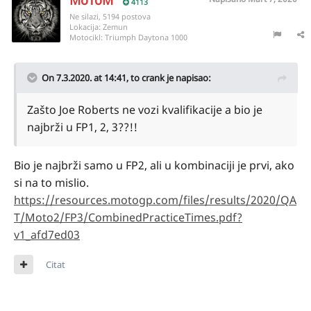
MoToM
4113
Ne silazi, 5194 postova
Lokacija:
Zemun
Motocikl:
Triumph Daytona 1000
On 7.3.2020. at 14:41,
to crank
je napisao:
Zašto Joe Roberts ne vozi kvalifikacije a bio je
najbrži u FP1, 2, 3??!!
Bio je najbrži samo u FP2, ali u kombinaciji je prvi, ako
si na to mislio.
https://resources.motogp.com/files/results/2020/QA
T/Moto2/FP3/CombinedPracticeTimes.pdf?
v1_afd7ed03
Citat