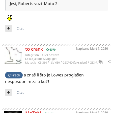
Jesi, Roberts vozi Moto 2.
Citat
to crank
Napisano
Mart 7, 2020
6079
Integrisan, 14129 postova
Lokacija:
Buda/Szigliget
Motocikl:
CB 360 / . SV 650 / GSXR600(ukraden) / GSX-R 750
a znaš li što je Lowes proglašen
@Fredi
nesposobnim za trku?!
Citat
Napisano
Mart 7, 2020