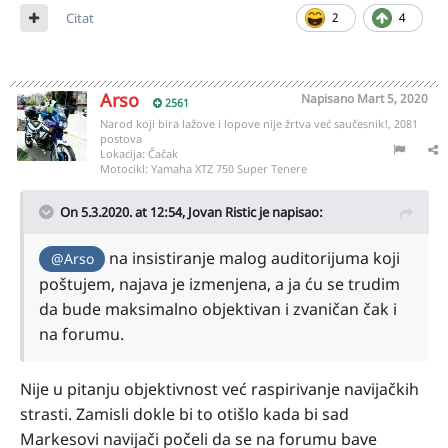
Citat
2
4
Arso
Napisano
Mart 5, 2020
2561
Narod koji bira lažove i lopove nije žrtva već saučesnik!, 2081
postova
Lokacija:
Čačak
Motocikl:
Yamaha XTZ 750 Super Tenere
On 5.3.2020. at 12:54,
Jovan Ristic
je napisao:
na insistiranje malog auditorijuma koji
@Arso
poštujem, najava je izmenjena, a ja ću se trudim
da bude maksimalno objektivan i zvaničan čak i
na forumu.
Nije u pitanju objektivnost već raspirivanje navijačkih
strasti. Zamisli dokle bi to otišlo kada bi sad
Markesovi navijači počeli da se na forumu bave