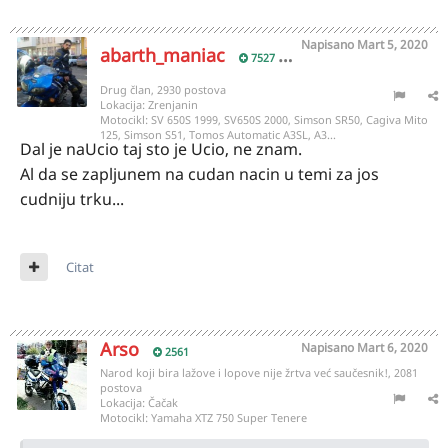
Napisano
Mart 5, 2020
abarth_maniac
7527
Drug član, 2930 postova
Lokacija:
Zrenjanin
Motocikl:
SV 650S 1999, SV650S 2000, Simson SR50, Cagiva Mito
125, Simson S51, Tomos Automatic A3SL, A3...
Dal je naUcio taj sto je Ucio, ne znam.
Al da se zapljunem na cudan nacin u temi za jos
cudniju trku...
Citat
Arso
Napisano
Mart 6, 2020
2561
Narod koji bira lažove i lopove nije žrtva već saučesnik!, 2081
postova
Lokacija:
Čačak
Motocikl:
Yamaha XTZ 750 Super Tenere