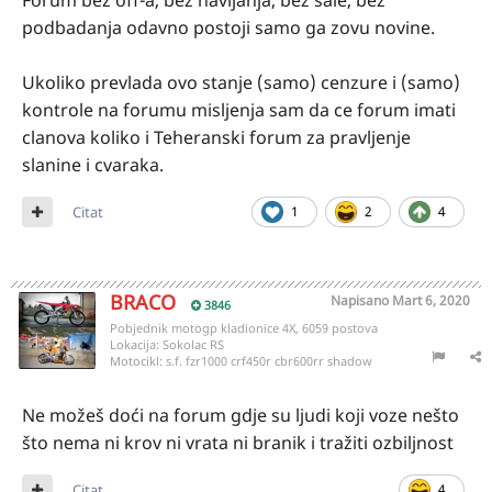
Forum bez off-a, bez navijanja, bez sale, bez
podbadanja odavno postoji samo ga zovu novine.
Ukoliko prevlada ovo stanje (samo) cenzure i (samo)
kontrole na forumu misljenja sam da ce forum imati
clanova koliko i Teheranski forum za pravljenje
slanine i cvaraka.
Citat
1
2
4
BRACO
Napisano
Mart 6, 2020
3846
Pobjednik motogp kladionice 4X, 6059 postova
Lokacija:
Sokolac RS
Motocikl:
s.f. fzr1000 crf450r cbr600rr shadow
Ne možeš doći na forum gdje su ljudi koji voze nešto
što nema ni krov ni vrata ni branik i tražiti ozbiljnost
Citat
4