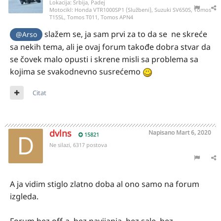
Lokacija:
Srbija, Padej
Motocikl:
Honda VTR1000SP1 (Službeni), Suzuki SV650S, Tomos
T15SL, Tomos T011, Tomos APN4
slažem se, ja sam prvi za to da se ne skreće
@Arso
sa nekih tema, ali je ovaj forum takođe dobra stvar da
se čovek malo opusti i skrene misli sa problema sa
kojima se svakodnevno susrećemo
Citat
dvlns
Napisano
Mart 6, 2020
15821
Ne silazi, 6317 postova
A ja vidim stiglo zlatno doba al ono samo na forum
izgleda.