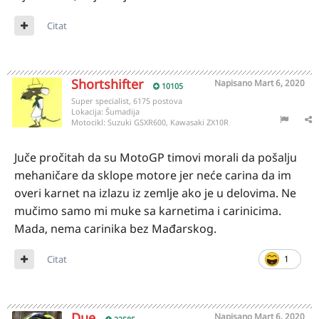
Citat
Shortshifter
Napisano
Mart 6, 2020
10105
Super specialist, 6175 postova
Lokacija:
Šumadija
Motocikl:
Suzuki GSXR600, Kawasaki ZX10R
Juče pročitah da su MotoGP timovi morali da pošalju
mehaničare da sklope motore jer neće carina da im
overi karnet na izlazu iz zemlje ako je u delovima. Ne
mučimo samo mi muke sa karnetima i carinicima.
Mada, nema carinika bez Mađarskog.
Citat
1
Due
Napisano
Mart 6, 2020