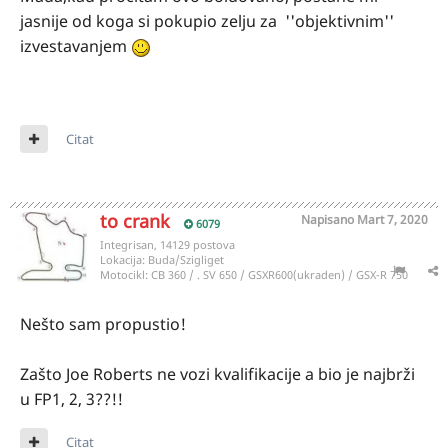
jasnije od koga si pokupio zelju za ''objektivnim''
izvestavanjem
Citat
to crank
Napisano
Mart 7, 2020
6079
Integrisan, 14129 postova
Lokacija:
Buda/Szigliget
Motocikl:
CB 360 / . SV 650 / GSXR600(ukraden) / GSX-R 750
Nešto sam propustio!
Zašto Joe Roberts ne vozi kvalifikacije a bio je najbrži
u FP1, 2, 3??!!
Citat