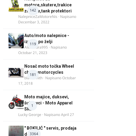
motore,skutere,trakice
142
za felne,tank protektori
NalepniceZaMotoreNis
· Napisano
Decembar 3, 2022
Auto/moto nalepnice -
izrada po želji
119
Alexandra995
· Napisano
Octobar 21, 2023
Nosač moto točka Wheel
chock motorcycles
181
blacksmith
· Napisano
Octobar
17, 2018
Moto majice, duksevi,
šuškavci - Moto Apparel
1
SRB
Lucky George
· Napisano
April 27
" BOKILIĆ " servis, prodaja
3364
delova