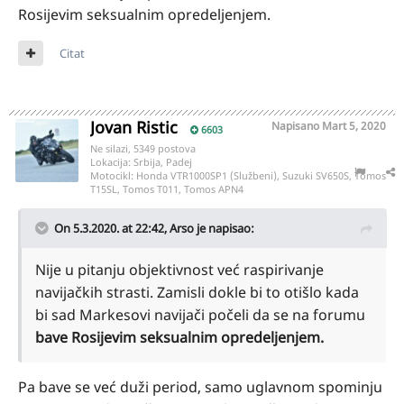
Rosijevim seksualnim opredeljenjem.
Citat
Jovan Ristic
Napisano
Mart 5, 2020
6603
Ne silazi, 5349 postova
Lokacija:
Srbija, Padej
Motocikl:
Honda VTR1000SP1 (Službeni), Suzuki SV650S, Tomos
T15SL, Tomos T011, Tomos APN4
On 5.3.2020. at 22:42,
Arso
je napisao:
Nije u pitanju objektivnost već raspirivanje
navijačkih strasti. Zamisli dokle bi to otišlo kada
bi sad Markesovi navijači počeli da se na forumu
bave Rosijevim seksualnim opredeljenjem.
Pa bave se već duži period, samo uglavnom spominju