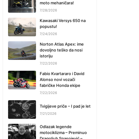
moto mehaničara!
7/28/2026
Kawasaki Versys 650 na
popustu!
7/24/2026
Norton Atlas Apex: ime
dovoljno teško da nosi
istoriju
7/22/2026
Fabio Kvartararo i David
Alonso novi vozači
fabričke Honda ekipe
7/22/2026
Tvigijeve priče – I pad je let
7/21/2026
Odlazak legende
motociklizma – Preminuo
Dragoljub Spasojević –