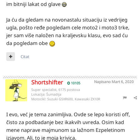
im bitniji lakat od glave
Ja ću da gledam na novonastalu situaciju iz vedrijeg
ugla, pošto ređe pogledam cele moto2 i moto3 trke,
jer sam više naložen na kraljevsku klasu, evo sad ću
da pogledam obe
Citat
Shortshifter
Napisano
Mart 6, 2020
10105
Super specialist, 6175 postova
Lokacija:
Šumadija
Motocikl:
Suzuki GSXR600, Kawasaki ZX10R
I evo, već je tema zanimljiva. Ovde se lepo koristi off,
čisto za podbadanje bez ikakvih uvreda. Osim kad
mene naprave majmunom sa lažnom Ezpeletinom
izjavom. Ali, to je moja krivica.