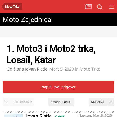
Moto Trke
Moto Zajednica
1. Moto3 i Moto2 trka,
Losail, Katar
Od člana
Jovan Ristic
,
Mart 5, 2020
in
Moto Trke
Napiši svoj odgovor
PRETHODNO
Strana 1 od 3
SLEDEĆE
Jovan Ristic
Napisano
Mart 5, 2020
6603