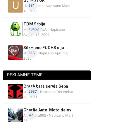
QJ MOTOR
531
Urban Rider
· Napisano
Mart
18, 2023
TDM Srbija
18452
MURICAMALA
· Napisano
Avgust 18, 2009
Silkolene FUCHS ulja
616
ktm600
· Napisano
April 12,
2020
REKLAMNE TEME
Crash bars servis Seba
2937
seba011
· Napisano
Decembar
20, 2011
Charlie Auto-Moto delovi
42
Alexandra995
· Napisano
Mart
25