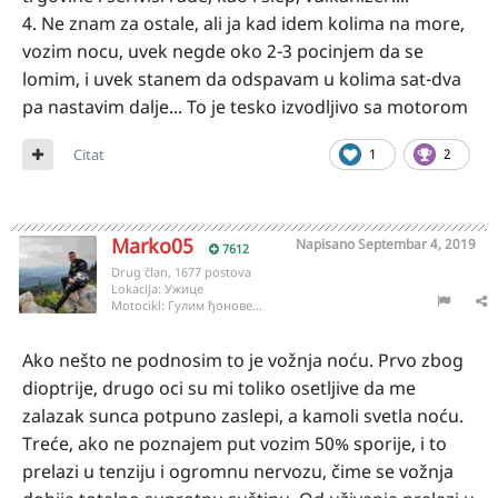
4. Ne znam za ostale, ali ja kad idem kolima na more,
vozim nocu, uvek negde oko 2-3 pocinjem da se
lomim, i uvek stanem da odspavam u kolima sat-dva
pa nastavim dalje... To je tesko izvodljivo sa motorom
Citat
1
2
Marko05
Napisano
Septembar 4, 2019
7612
Drug član, 1677 postova
Lokacija:
Ужице
Motocikl:
Гулим ђонове...
Ako nešto ne podnosim to je vožnja noću. Prvo zbog
dioptrije, drugo oci su mi toliko osetljive da me
zalazak sunca potpuno zaslepi, a kamoli svetla noću.
Treće, ako ne poznajem put vozim 50% sporije, i to
prelazi u tenziju i ogromnu nervozu, čime se vožnja