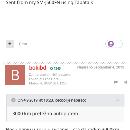
Sent from my SM-J500FN using Tapatalk
Citat
1
bokibd
Napisano
Septembar 4, 2019
1345
Zainteresovan, 461 postova
Lokacija:
Crna Gora
Motocikl:
BMW GSA 1250
On 4.9.2019. at 18:23,
icecool
je napisao:
3000 km pretežno autoputem
Nocu,danju,u zoru,u svitanje... sta da radim 3000km