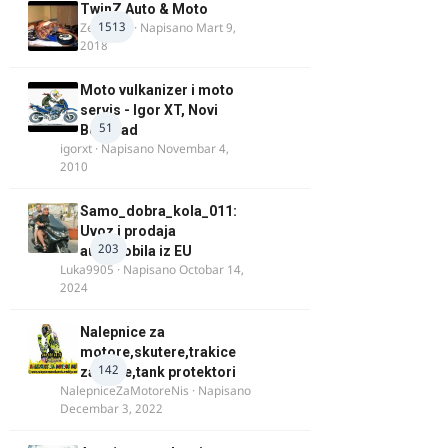
TwinZ Auto & Moto
1513
Zeljkamp
· Napisano
Mart 9,
2018
Moto vulkanizer i moto
servis - Igor XT, Novi
51
Beograd
igorxt
· Napisano
Novembar 4,
2010
Samo_dobra_kola_011:
Uvoz i prodaja
203
automobila iz EU
Luka9905
· Napisano
Octobar 14,
2024
Nalepnice za
motore,skutere,trakice
142
za felne,tank protektori
NalepniceZaMotoreNis
· Napisano
Decembar 3, 2022