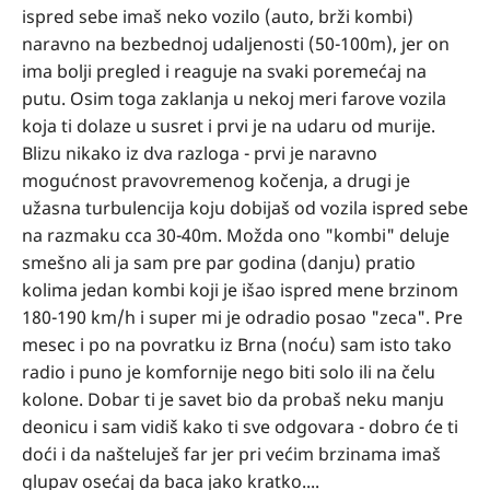
ispred sebe imaš neko vozilo (auto, brži kombi)
naravno na bezbednoj udaljenosti (50-100m), jer on
ima bolji pregled i reaguje na svaki poremećaj na
putu. Osim toga zaklanja u nekoj meri farove vozila
koja ti dolaze u susret i prvi je na udaru od murije.
Blizu nikako iz dva razloga - prvi je naravno
mogućnost pravovremenog kočenja, a drugi je
užasna turbulencija koju dobijaš od vozila ispred sebe
na razmaku cca 30-40m. Možda ono "kombi" deluje
smešno ali ja sam pre par godina (danju) pratio
kolima jedan kombi koji je išao ispred mene brzinom
180-190 km/h i super mi je odradio posao "zeca". Pre
mesec i po na povratku iz Brna (noću) sam isto tako
radio i puno je komfornije nego biti solo ili na čelu
kolone. Dobar ti je savet bio da probaš neku manju
deonicu i sam vidiš kako ti sve odgovara - dobro će ti
doći i da našteluješ far jer pri većim brzinama imaš
glupav osećaj da baca jako kratko....