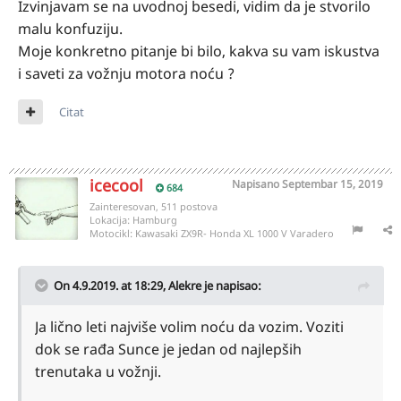
Izvinjavam se na uvodnoj besedi, vidim da je stvorilo
malu konfuziju.
Moje konkretno pitanje bi bilo, kakva su vam iskustva
i saveti za vožnju motora noću ?
Citat
icecool
Napisano
Septembar 15, 2019
684
Zainteresovan, 511 postova
Lokacija:
Hamburg
Motocikl:
Kawasaki ZX9R- Honda XL 1000 V Varadero
On 4.9.2019. at 18:29,
Alekre
je napisao:
Ja lično leti najviše volim noću da vozim. Voziti
dok se rađa Sunce je jedan od najlepših
trenutaka u vožnji.