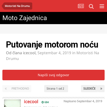
Motoristi Na Drumu
Moto Zajednica
Putovanje motorom noću
Od člana
icecool
,
Septembar 4, 2019
in
Motoristi Na
Drumu
Napiši svoj odgovor
PRETHODNO
Strana 1 od 2
SLEDEĆE
icecool
Napisano
Septembar 4, 2019
684