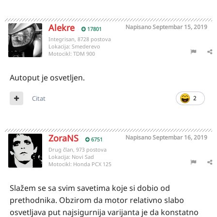
Alekre
Napisano
Septembar 15, 2019
17801
Integrisan, 8728 postova
Lokacija:
Smederevo
Motocikl:
TDM 900
Autoput je osvetljen.
Citat
2
ZoraNS
Napisano
Septembar 16, 2019
6751
Drug član, 973 postova
Lokacija:
Novi Sad
Motocikl:
Honda PCX 125
Slažem se sa svim savetima koje si dobio od
prethodnika. Obzirom da motor relativno slabo
osvetljava put najsigurnija varijanta je da konstatno