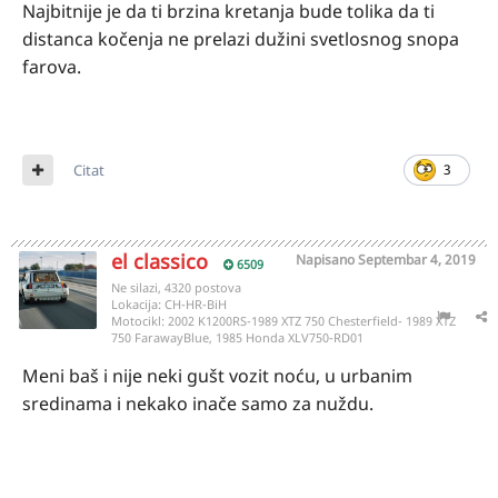
Najbitnije je da ti brzina kretanja bude tolika da ti
distanca kočenja ne prelazi dužini svetlosnog snopa
farova.
Citat
3
el classico
Napisano
Septembar 4, 2019
6509
Ne silazi, 4320 postova
Lokacija:
CH-HR-BiH
Motocikl:
2002 K1200RS-1989 XTZ 750 Chesterfield- 1989 XTZ
750 FarawayBlue, 1985 Honda XLV750-RD01
Meni baš i nije neki gušt vozit noću, u urbanim
sredinama i nekako inače samo za nuždu.