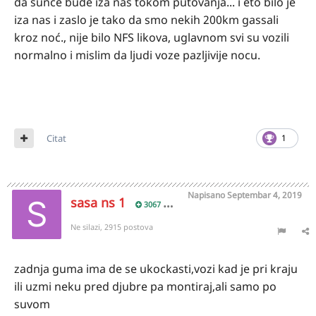
da sunce bude iza nas tokom putovanja... i eto bilo je
iza nas i zaslo je tako da smo nekih 200km gassali
kroz noć., nije bilo NFS likova, uglavnom svi su vozili
normalno i mislim da ljudi voze pazljivije nocu.
Citat
1
Napisano
Septembar 4, 2019
sasa ns 1
3067
Ne silazi, 2915 postova
zadnja guma ima de se ukockasti,vozi kad je pri kraju
ili uzmi neku pred djubre pa montiraj,ali samo po
suvom