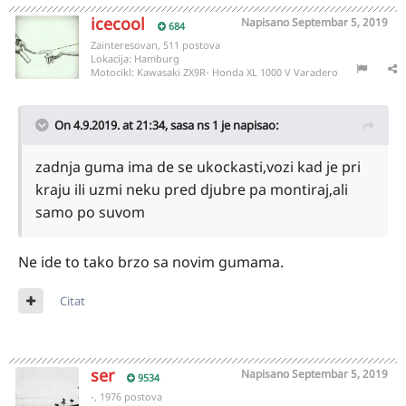
icecool
Napisano
Septembar 5, 2019
684
Zainteresovan, 511 postova
Lokacija:
Hamburg
Motocikl:
Kawasaki ZX9R- Honda XL 1000 V Varadero
On 4.9.2019. at 21:34,
sasa ns 1
je napisao:
zadnja guma ima de se ukockasti,vozi kad je pri
kraju ili uzmi neku pred djubre pa montiraj,ali
samo po suvom
Ne ide to tako brzo sa novim gumama.
Citat
ser
Napisano
Septembar 5, 2019
9534
-, 1976 postova