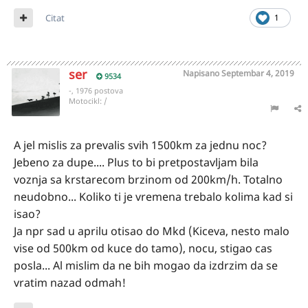
Citat
1
ser
Napisano
Septembar 4, 2019
9534
-, 1976 postova
Motocikl:
/
A jel mislis za prevalis svih 1500km za jednu noc?
Jebeno za dupe.... Plus to bi pretpostavljam bila
voznja sa krstarecom brzinom od 200km/h. Totalno
neudobno... Koliko ti je vremena trebalo kolima kad si
isao?
Ja npr sad u aprilu otisao do Mkd (Kiceva, nesto malo
vise od 500km od kuce do tamo), nocu, stigao cas
posla... Al mislim da ne bih mogao da izdrzim da se
vratim nazad odmah!