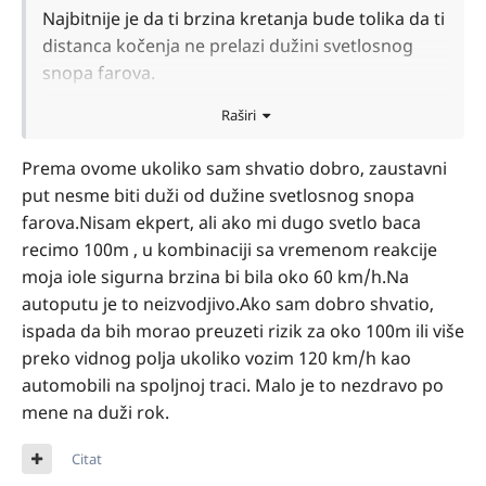
Najbitnije je da ti brzina kretanja bude tolika da ti
distanca kočenja ne prelazi dužini svetlosnog
snopa farova.
Raširi
Prema ovome ukoliko sam shvatio dobro, zaustavni
put nesme biti duži od dužine svetlosnog snopa
farova.Nisam ekpert, ali ako mi dugo svetlo baca
recimo 100m , u kombinaciji sa vremenom reakcije
moja iole sigurna brzina bi bila oko 60 km/h.Na
autoputu je to neizvodjivo.Ako sam dobro shvatio,
ispada da bih morao preuzeti rizik za oko 100m ili više
preko vidnog polja ukoliko vozim 120 km/h kao
automobili na spoljnoj traci. Malo je to nezdravo po
mene na duži rok.
Citat