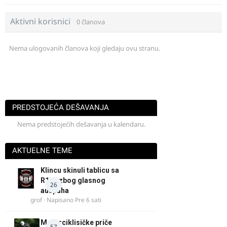
Aktivni korisnici
0 članova
Nema ulogovanih članova koji gledaju ovu stranu.
PREDSTOJEĆA DEŠAVANJA
Nema predstojećih dešavanja u kalendaru.
AKTUELNE TEME
Klincu skinuli tablicu sa
R125 zbog glasnog
26
auspuha
grof
· Napisano
Pre 6 sati
Motorciklisičke priče
57