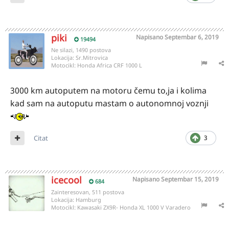
piki
Napisano
Septembar 6, 2019
19494
Ne silazi, 1490 postova
Lokacija:
Sr.Mitrovica
Motocikl:
Honda Africa CRF 1000 L
3000 km autoputem na motoru čemu to,ja i kolima
kad sam na autoputu mastam o autonomnoj voznji
Citat
3
icecool
Napisano
Septembar 15, 2019
684
Zainteresovan, 511 postova
Lokacija:
Hamburg
Motocikl:
Kawasaki ZX9R- Honda XL 1000 V Varadero