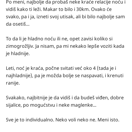
Po meni, najbolje da probaš neke kraće relacije noću i
vidiš kako ti leži. Makar to bilo i 30km. Ovako će
svako, pa i ja, izneti svoj utisak, ali bi bilo najbolje sam
da osetiš...
To da li je hladno noću ili ne, opet zavisi koliko si
zimogrožljiv. Ja nisam, pa mi nekako lepše voziti kada
je hladnije.
Leti, noć je kraća, počne svitati već oko 4 (tada je i
najhladnije), pa je možda bolje se naspavati, i krenuti
ranije.
Svakako, najbitnije je da vidiš i da budeš viđen, dobre
sijalice, po mogućstvu i neke maglenke...
Sve je to individualno. Neko voli neko ne. Meni isto.