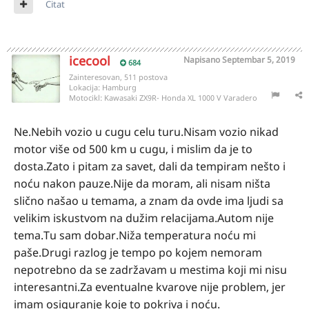
Citat
icecool
Napisano
Septembar 5, 2019
684
Zainteresovan, 511 postova
Lokacija:
Hamburg
Motocikl:
Kawasaki ZX9R- Honda XL 1000 V Varadero
Ne.Nebih vozio u cugu celu turu.Nisam vozio nikad
motor više od 500 km u cugu, i mislim da je to
dosta.Zato i pitam za savet, dali da tempiram nešto i
noću nakon pauze.Nije da moram, ali nisam ništa
slično našao u temama, a znam da ovde ima ljudi sa
velikim iskustvom na dužim relacijama.Autom nije
tema.Tu sam dobar.Niža temperatura noću mi
paše.Drugi razlog je tempo po kojem nemoram
nepotrebno da se zadržavam u mestima koji mi nisu
interesantni.Za eventualne kvarove nije problem, jer
imam osiguranje koje to pokriva i noću.