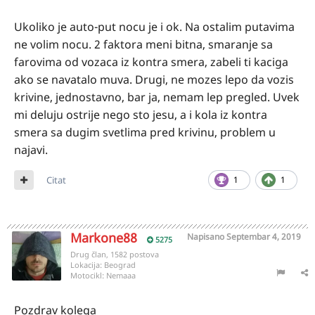
Ukoliko je auto-put nocu je i ok. Na ostalim putavima
ne volim nocu. 2 faktora meni bitna, smaranje sa
farovima od vozaca iz kontra smera, zabeli ti kaciga
ako se navatalo muva. Drugi, ne mozes lepo da vozis
krivine, jednostavno, bar ja, nemam lep pregled. Uvek
mi deluju ostrije nego sto jesu, a i kola iz kontra
smera sa dugim svetlima pred krivinu, problem u
najavi.
Citat
1
1
Markone88
Napisano
Septembar 4, 2019
5275
Drug član, 1582 postova
Lokacija:
Beograd
Motocikl:
Nemaaa
Pozdrav kolega