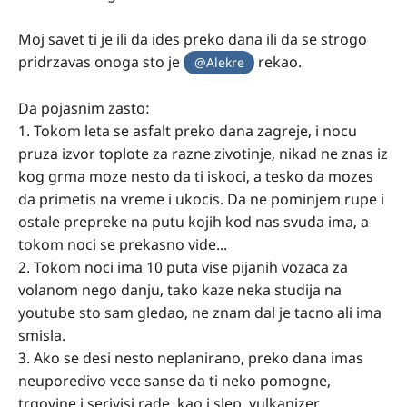
Moj savet ti je ili da ides preko dana ili da se strogo
pridrzavas onoga sto je
rekao.
@Alekre
Da pojasnim zasto:
1. Tokom leta se asfalt preko dana zagreje, i nocu
pruza izvor toplote za razne zivotinje, nikad ne znas iz
kog grma moze nesto da ti iskoci, a tesko da mozes
da primetis na vreme i ukocis. Da ne pominjem rupe i
ostale prepreke na putu kojih kod nas svuda ima, a
tokom noci se prekasno vide...
2. Tokom noci ima 10 puta vise pijanih vozaca za
volanom nego danju, tako kaze neka studija na
youtube sto sam gledao, ne znam dal je tacno ali ima
smisla.
3. Ako se desi nesto neplanirano, preko dana imas
neuporedivo vece sanse da ti neko pomogne,
trgovine i serivisi rade, kao i slep, vulkanizer....