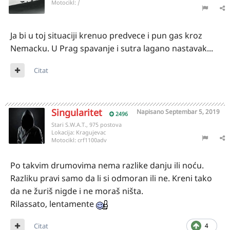
Motocikl:
/
Ja bi u toj situaciji krenuo predvece i pun gas kroz
Nemacku. U Prag spavanje i sutra lagano nastavak...
Citat
Singularitet
Napisano
Septembar 5, 2019
2496
Stari S.W.A.T., 975 postova
Lokacija:
Kragujevac
Motocikl:
crf1100adv
Po takvim drumovima nema razlike danju ili noću.
Razliku pravi samo da li si odmoran ili ne. Kreni tako
da ne žuriš nigde i ne moraš ništa.
Rilassato, lentamente
Citat
4