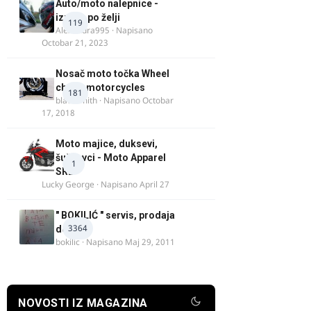
Auto/moto nalepnice -
izrada po želji
119
Alexandra995
· Napisano
Octobar 21, 2023
Nosač moto točka Wheel
chock motorcycles
181
blacksmith
· Napisano
Octobar
17, 2018
Moto majice, duksevi,
šuškavci - Moto Apparel
1
SRB
Lucky George
· Napisano
April 27
" BOKILIĆ " servis, prodaja
3364
delova
bokilic
· Napisano
Maj 29, 2011
NOVOSTI IZ MAGAZINA