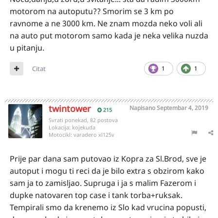
motorom na autoputu?? Smorim se 3 km po
ravnome a ne 3000 km. Ne znam mozda neko voli ali
na auto put motorom samo kada je neka velika nuzda
u pitanju.
Citat
1
1
twintower
Napisano
Septembar 4, 2019
215
Svrati ponekad, 82 postova
Lokacija:
kojekuda
Motocikl:
varadero xl125v
Prije par dana sam putovao iz Kopra za Sl.Brod, sve je
autoput i mogu ti reci da je bilo extra s obzirom kako
sam ja to zamisljao. Supruga i ja s malim Fazerom i
dupke natovaren top case i tank torba+ruksak.
Tempirali smo da krenemo iz Slo kad vrucina popusti,