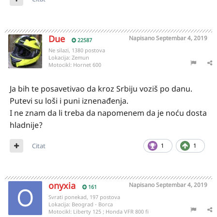
Due
Napisano
Septembar 4, 2019
22587
Ne silazi, 1380 postova
Lokacija:
Zemun
Motocikl:
Hornet 600
Ja bih te posavetivao da kroz Srbiju voziš po danu.
Putevi su loši i puni iznenađenja.
I ne znam da li treba da napomenem da je noću dosta
hladnije?
Citat
1
1
onyxia
Napisano
Septembar 4, 2019
161
Svrati ponekad, 197 postova
Lokacija:
Beograd - Borca
Motocikl:
Liberty 125 ; Honda VFR 800 fi