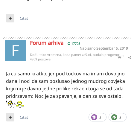
Citat
Forum arhiva
17705
Napisano
Septembar 5, 2019
Dođu tako vremena, kada pamet zašuti, budala progovori...,
4869 postova
Ja cu samo kratko, jer pod tockovima imam dovoljno
dana i noci da sam poslusao jednog mudrog covjeka
koji mi je davno jedne prilike rekao i toga se od tada
pridrzavam: Noc je za spavanje, a dan za sve ostalo.
Citat
2
2