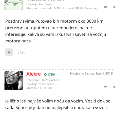
Zainteresovan, 511 postova
Lokacija:
Hamburg
Motocikl:
Kawasaki ZX9R- Honda XL 1000 V Varadero
Pozdrav svima.Putovao bih motorm oko 3000 km
pretežno autoputem u naredno leto, pa me
interesuje, kakva su vam iskustva i saveti za vožnju
motora noću.
Citat
Alekre
Napisano
Septembar 4, 2019
17801
Integrisan, 8728 postova
Lokacija:
Smederevo
Motocikl:
TDM 900
Ja lično leti najviše volim noću da vozim. Voziti dok se
rađa Sunce je jedan od najlepših trenutaka u vožnji.