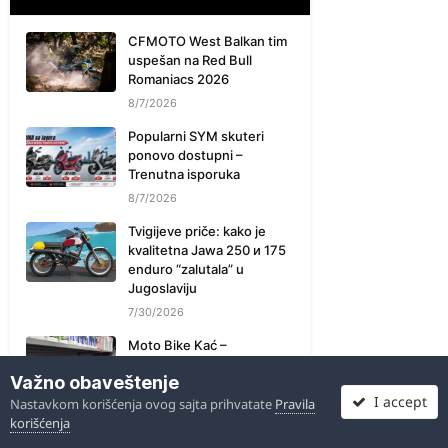
CFMOTO West Balkan tim
uspešan na Red Bull
Romaniacs 2026
8/7/2026
Popularni SYM skuteri
ponovo dostupni –
Trenutna isporuka
8/7/2026
Tvigijeve priče: kako je
kvalitetna Jawa 250 и 175
enduro “zalutala” u
Jugoslaviju
7/30/2026
Moto Bike Kać –
Saopštenje o Ipone uljima
Važno obaveštenje
7/30/2026
I accept
Nastavkom korišćenja ovog sajta prihvatate
Pravila
CFMOTO i Dušan
korišćenja
Blagojević takmiče se na