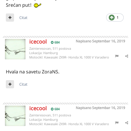
Srećan put!
Citat
1
icecool
Napisano
Septembar 16, 2019
684
Zainteresovan, 511 postova
Lokacija:
Hamburg
Motocikl:
Kawasaki ZX9R- Honda XL 1000 V Varadero
Hvala na savetu ZoraNS.
Citat
icecool
Napisano
Septembar 16, 2019
684
Zainteresovan, 511 postova
Lokacija:
Hamburg
Motocikl:
Kawasaki ZX9R- Honda XL 1000 V Varadero