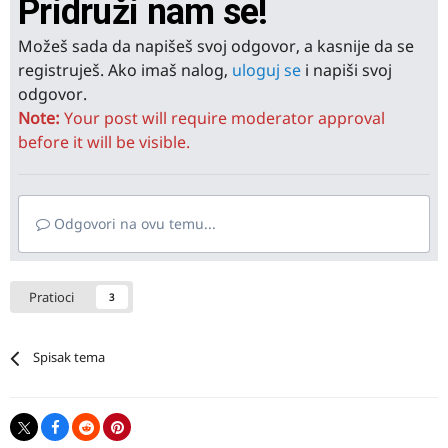
Pridruži nam se!
Možeš sada da napišeš svoj odgovor, a kasnije da se
registruješ. Ako imaš nalog,
uloguj se
i napiši svoj
odgovor.
Note:
Your post will require moderator approval
before it will be visible.
Odgovori na ovu temu...
Pratioci
3
Spisak tema