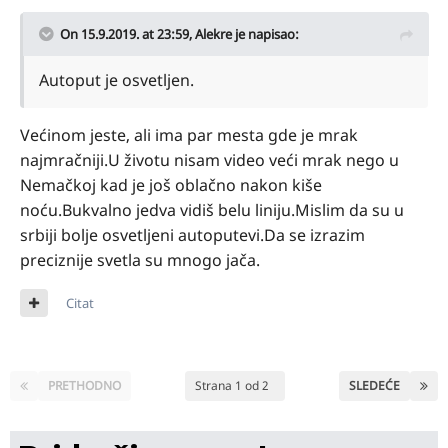
On 15.9.2019. at 23:59,
Alekre
je napisao:
Autoput je osvetljen.
Većinom jeste, ali ima par mesta gde je mrak
najmračniji.U životu nisam video veći mrak nego u
Nemačkoj kad je još oblačno nakon kiše
noću.Bukvalno jedva vidiš belu liniju.Mislim da su u
srbiji bolje osvetljeni autoputevi.Da se izrazim
preciznije svetla su mnogo jača.
Citat
PRETHODNO
Strana 1 od 2
SLEDEĆE