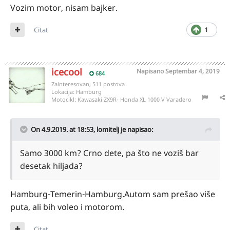
Vozim motor, nisam bajker.
Citat
1
icecool
Napisano
Septembar 4, 2019
684
Zainteresovan, 511 postova
Lokacija:
Hamburg
Motocikl:
Kawasaki ZX9R- Honda XL 1000 V Varadero
On 4.9.2019. at 18:53,
lomitelj
je napisao:
Samo 3000 km? Crno dete, pa što ne voziš bar
desetak hiljada?
Hamburg-Temerin-Hamburg.Autom sam prešao više
puta, ali bih voleo i motorom.
Citat