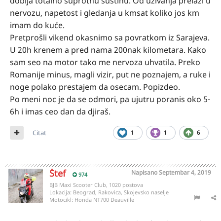
dobija totalno suprotnu suštinu. Od uživanja prelazi u
nervozu, napetost i gledanja u kmsat koliko jos km
imam do kuće.
Pretprošli vikend okasnimo sa povratkom iz Sarajeva.
U 20h krenem a pred nama 200nak kilometara. Kako
sam seo na motor tako me nervoza uhvatila. Preko
Romanije minus, magli vizir, put ne poznajem, a ruke i
noge polako prestajem da osecam. Popizdeo.
Po meni noc je da se odmori, pa ujutru poranis oko 5-
6h i imas ceo dan da djiraš.
Citat
1
1
6
Štef
Napisano
Septembar 4, 2019
974
BJB Maxi Scooter Club, 1020 postova
Lokacija:
Beograd, Rakovica, Skojevsko naselje
Motocikl:
Honda NT700 Deauville