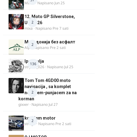
MIHO
· Napisano
Jun 25
12. Moto GP Silverstone,
2
UK, 2026
mixa
· Napisano
Pre 7 sati
Македонија без асфалт
2
Alp
· Napisano
Pre 2 sati
Ipone ulja
136
stryker_026
· Napisano
Jul 25
Tom Tom 4GD00 moto
navigacija , sa komplet
2
nosacem-punjacem za na
korman
gixxer
· Napisano
Jul 27
kupujem motor
2
strugo
· Napisano
Pre 2 sati