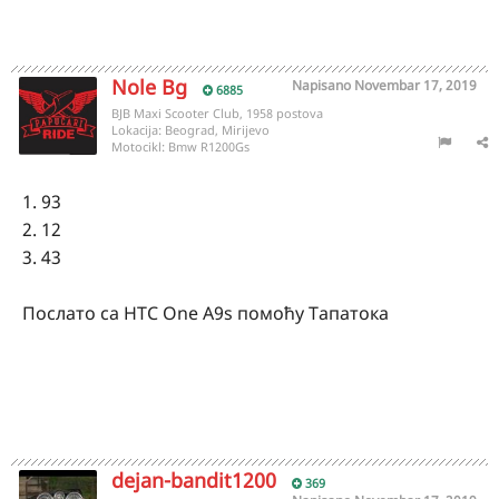
Nole Bg
Napisano
Novembar 17, 2019
6885
BJB Maxi Scooter Club, 1958 postova
Lokacija:
Beograd, Mirijevo
Motocikl:
Bmw R1200Gs
1. 93
2. 12
3. 43
Послато са HTC One A9s помоћу Тапатока
dejan-bandit1200
369