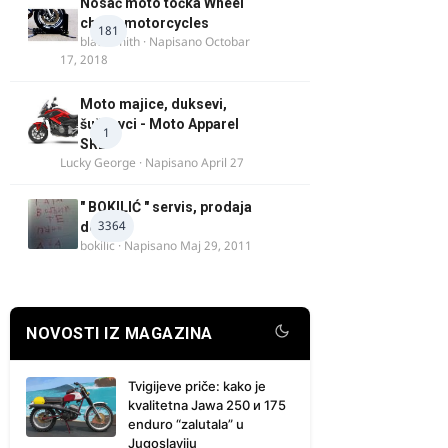
Nosač moto točka Wheel
chock motorcycles
181
blacksmith
· Napisano
Octobar
17, 2018
Moto majice, duksevi,
šuškavci - Moto Apparel
1
SRB
Lucky George
· Napisano
April 27
" BOKILIĆ " servis, prodaja
3364
delova
bokilic
· Napisano
Maj 29, 2011
NOVOSTI IZ MAGAZINA
Tvigijeve priče: kako je
kvalitetna Jawa 250 и 175
enduro “zalutala” u
Jugoslaviju