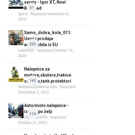
servis - Igor XT, Novi
51
Beograd
igorxt
· Napisano
Novembar 4,
2010
Samo_dobra_kola_011:
Uvoz i prodaja
203
automobila iz EU
Luka9905
· Napisano
Octobar 14,
2024
Nalepnice za
motore,skutere,trakice
142
za felne,tank protektori
NalepniceZaMotoreNis
· Napisano
Decembar 3, 2022
Auto/moto nalepnice -
izrada po želji
119
Alexandra995
· Napisano
Octobar 21, 2023