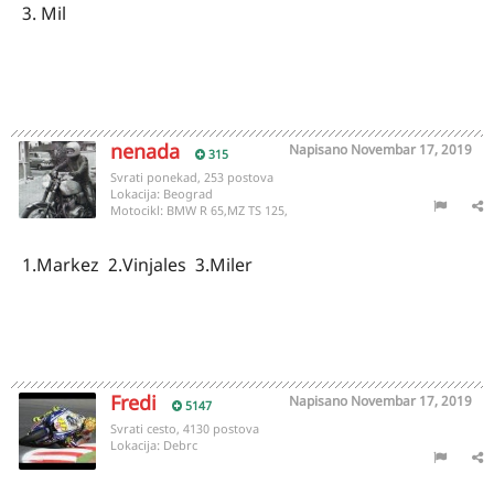
3. Mil
nenada
Napisano
Novembar 17, 2019
315
Svrati ponekad, 253 postova
Lokacija:
Beograd
Motocikl:
BMW R 65,MZ TS 125,
1.Markez 2.Vinjales 3.Miler
Fredi
Napisano
Novembar 17, 2019
5147
Svrati cesto, 4130 postova
Lokacija:
Debrc