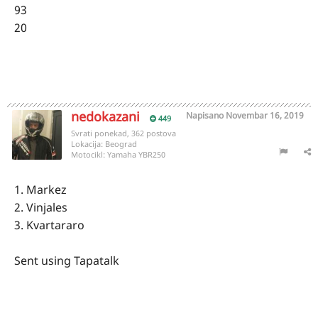
93
20
nedokazani
Napisano
Novembar 16, 2019
449
Svrati ponekad, 362 postova
Lokacija:
Beograd
Motocikl:
Yamaha YBR250
1. Markez
2. Vinjales
3. Kvartararo
Sent using Tapatalk