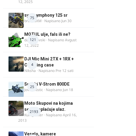
12, 2025
sym symphony 125 sr
75
brankoXM
· Napisano
Jun 30
MOTUL ulje, fals ili ne?
121
dalipopovski
· Napisano
Avgust
12, 2022
DJI Mic Mini 2TX + 1RX +
4
Charging case
Niksha
· Napisano
Pre 12 sati
Suzuki V-Strom 800DE
25
Jovan Ristic
· Napisano
Jun 18
Moto Skupovi na kojima
se ne naplaćuje ulaz.
2193
Kum_Mixer
· Napisano
April 16,
2013
Veselo, kamere