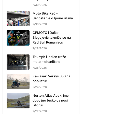
7/30/2026
Moto Bike Kać –
Saopštenje o Ipone uljima
7/30/2026
CFMOTO i Dušan
Blagojević takmiče se na
Red Bull Romaniacs
7/28/2026
Triumph i Indian traže
moto mehaničara!
7/28/2026
Kawasaki Versys 650 na
popustu!
7/24/2026
Norton Atlas Apex: ime
dovoljno teško da nosi
istoriju
7/22/2026