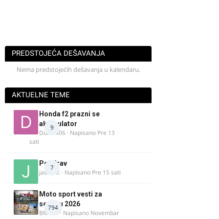
PREDSTOJEĆA DEŠAVANJA
Nema predstojećih dešavanja u kalendaru.
AKTUELNE TEME
Honda f2 prazni se
akomulator
9
Dule1406
· Napisano
Pre 13
sati
Pozdrav
7
jasminc
· Napisano
Pre 15 sati
Moto sport vesti za
sezonu 2026
794
BRACO
· Napisano
Novembar