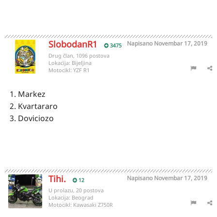
SlobodanR1
Napisano
Novembar 17, 2019
3475
Drug član, 1096 postova
Lokacija:
Bijeljina
Motocikl:
YZF R1
1. Markez
2. Kvartararo
3. Doviciozo
Tihi.
Napisano
Novembar 17, 2019
12
U prolazu, 20 postova
Lokacija:
Beograd
Motocikl:
Kawasaki Z750R