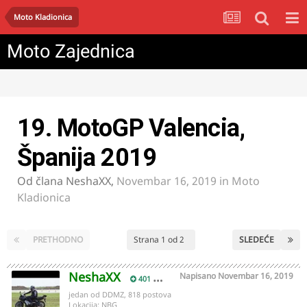
Moto Kladionica
Moto Zajednica
19. MotoGP Valencia,
Španija 2019
Od člana
NeshaXX
,
Novembar 16, 2019
in
Moto
Kladionica
PRETHODNO
Strana 1 od 2
SLEDEĆE
NeshaXX
Napisano
Novembar 16, 2019
401
jedan od DDMZ, 818 postova
Lokacija:
NBG