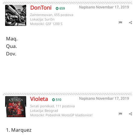
DonToni
Napisano
Novembar 17, 2019
659
Zainteresovan, 655 postova
Lokacija:
Surčin
Motocikl:
GSF 1200 S
Maq.
Qua.
Dov.
Violeta
Napisano
Novembar 17, 2019
510
Svrati ponekad, 111 postova
Lokacija:
Beograd
Motocikl:
Pobednik MotoGP kladionice!
1. Marquez