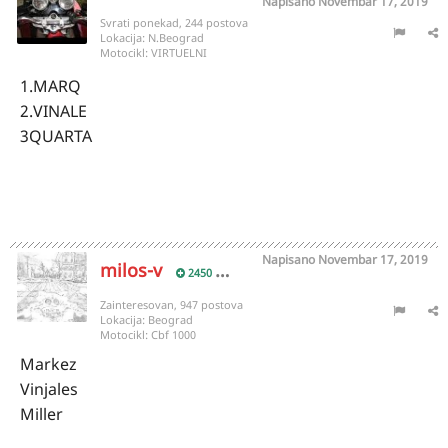
Napisano
Novembar 17, 2019
Svrati ponekad, 244 postova
Lokacija:
N.Beograd
Motocikl:
VIRTUELNI
1.MARQ
2.VINALE
3QUARTA
Napisano
Novembar 17, 2019
milos-v
2450
Zainteresovan, 947 postova
Lokacija:
Beograd
Motocikl:
Cbf 1000
Markez
Vinjales
Miller