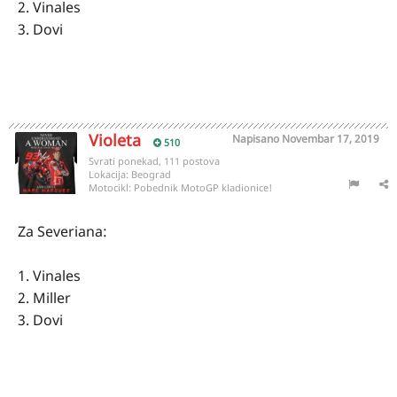
2. Vinales
3. Dovi
Violeta
Napisano
Novembar 17, 2019
510
Svrati ponekad, 111 postova
Lokacija:
Beograd
Motocikl:
Pobednik MotoGP kladionice!
Za Severiana:
1. Vinales
2. Miller
3. Dovi