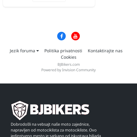
Jezik foruma
Politika privatnosti
Kontaktirajte nas
Cookies
BJBikers.com
Powered by Invision Community
Dobrodošli na vebsajt naše moto zajednice,
napravljen od motociklista za motocikliste. Ovo
jedinstveno mesto je satkano od iskustava hiljada