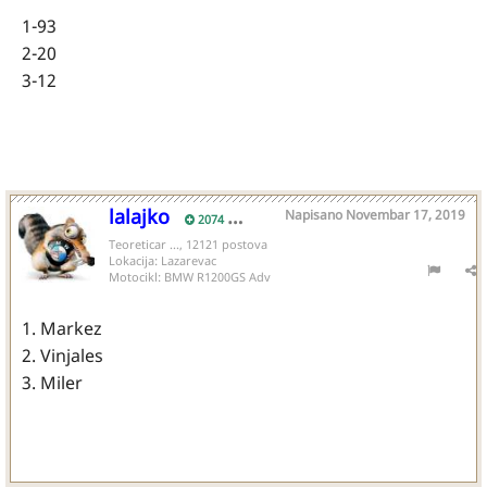
1-93
2-20
3-12
lalajko
Napisano
Novembar 17, 2019
2074
Teoreticar ..., 12121 postova
Lokacija:
Lazarevac
Motocikl:
BMW R1200GS Adv
1. Markez
2. Vinjales
3. Miler