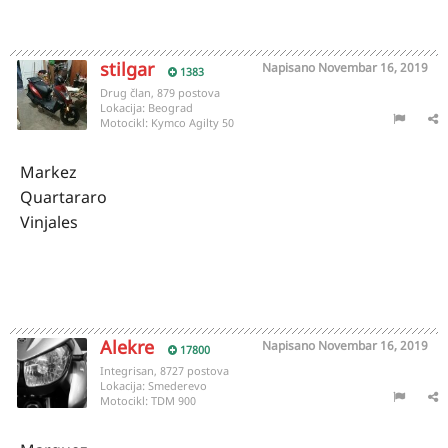
stilgar
Napisano
Novembar 16, 2019
1383
Drug član, 879 postova
Lokacija:
Beograd
Motocikl:
Kymco Agilty 50
Markez
Quartararo
Vinjales
Alekre
Napisano
Novembar 16, 2019
17800
Integrisan, 8727 postova
Lokacija:
Smederevo
Motocikl:
TDM 900