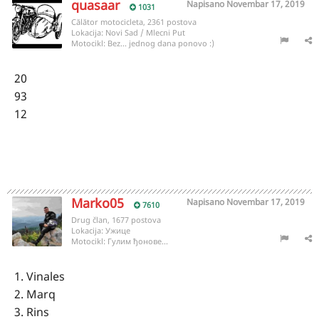
quasaar
Napisano
Novembar 17, 2019
1031
Călător motocicleta, 2361 postova
Lokacija:
Novi Sad / Mlecni Put
Motocikl:
Bez... jednog dana ponovo :)
20
93
12
Marko05
Napisano
Novembar 17, 2019
7610
Drug član, 1677 postova
Lokacija:
Ужице
Motocikl:
Гулим ђонове...
1. Vinales
2. Marq
3. Rins