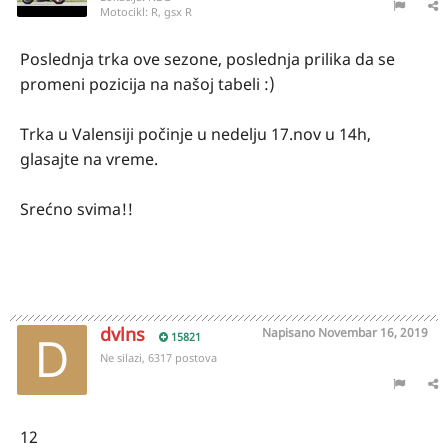
Motocikl:
R, gsx R
Poslednja trka ove sezone, poslednja prilika da se
promeni pozicija na našoj tabeli
:)
Trka u Valensiji počinje u nedelju 17.nov u 14h,
glasajte na vreme.
Srećno svima!!
dvlns
Napisano
Novembar 16, 2019
15821
Ne silazi, 6317 postova
12