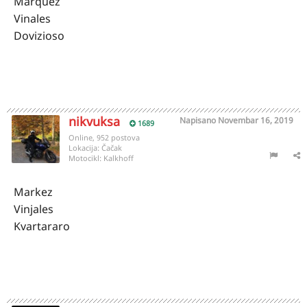
Marquez
Vinales
Dovizioso
nikvuksa
Napisano
Novembar 16, 2019
1689
Online, 952 postova
Lokacija:
Čačak
Motocikl:
Kalkhoff
Markez
Vinjales
Kvartararo