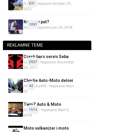
631
GR 46
· Napisano
Octobar 25,
2022
Kakav je put?
1097
Astral
· Napisano
Jun 24, 2018
REKLAMNE TEME
Crash bars servis Seba
2937
seba011
· Napisano
Decembar
20, 2011
Charlie Auto-Moto delovi
42
Alexandra995
· Napisano
Mart
25
TwinZ Auto & Moto
1513
Zeljkamp
· Napisano
Mart 9,
2018
Moto vulkanizer i moto