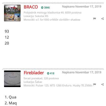
BRACO
Napisano
Novembar 17, 2019
3846
Pobjednik motogp kladionice 4X, 6059 postova
Lokacija:
Sokolac RS
Motocikl:
s.f. fzr1000 crf450r cbr600rr shadow
93
12
20
Fireblader
Napisano
Novembar 17, 2019
418
Svrati ponekad, 320 postova
Lokacija:
Šabac
Motocikl:
Pulser 125. MTS 1260 Enduro. Husky TE 250tbi
1. Qua
2. Maq