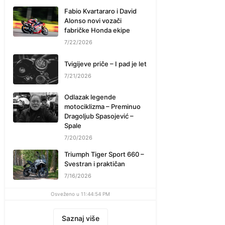
Fabio Kvartararo i David
Alonso novi vozači
fabričke Honda ekipe
7/22/2026
Tvigijeve priče – I pad je let
7/21/2026
Odlazak legende
motociklizma – Preminuo
Dragoljub Spasojević –
Spale
7/20/2026
Triumph Tiger Sport 660 –
Svestran i praktičan
7/16/2026
Osveženo u 11:44:54 PM
Saznaj više