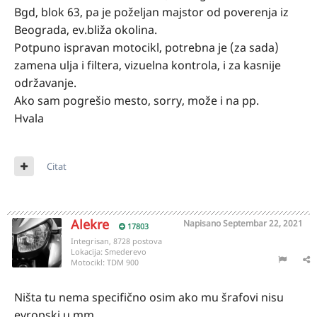
Bgd, blok 63, pa je poželjan majstor od poverenja iz
Beograda, ev.bliža okolina.
Potpuno ispravan motocikl, potrebna je (za sada)
zamena ulja i filtera, vizuelna kontrola, i za kasnije
održavanje.
Ako sam pogrešio mesto, sorry, može i na pp.
Hvala
Citat
Alekre
Napisano
Septembar 22, 2021
17803
Integrisan, 8728 postova
Lokacija:
Smederevo
Motocikl:
TDM 900
Ništa tu nema specifično osim ako mu šrafovi nisu
evropski u mm.