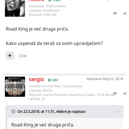
Integrisan, 8728 postova
Lokacija:
Smederevo
Motocikl:
TDM 900
Road King je već druga priča.
Kako uspevaš da teraš sa ovim upravljačem?
Citat
sergio
Napisano
Maj 22, 2018
2361
hoochie coochie man, 1239 postova
Lokacija:
BG/ZG
Motocikl:
Harley Davidson Road King Classic '07 & Honda
CB750K '81
On 22.5.2018. at 11:31,
Alekre
je napisao:
Road King je već druga priča.