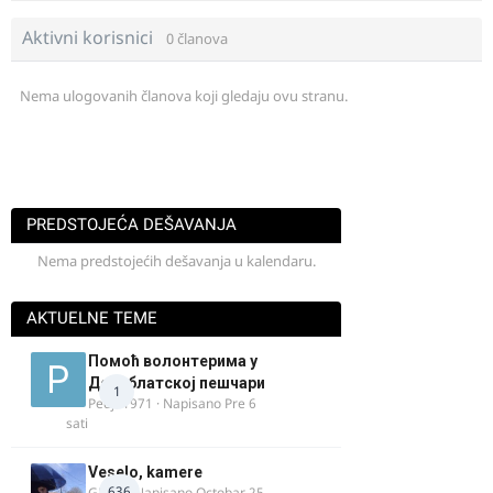
Aktivni korisnici
0 članova
Nema ulogovanih članova koji gledaju ovu stranu.
PREDSTOJEĆA DEŠAVANJA
Nema predstojećih dešavanja u kalendaru.
AKTUELNE TEME
Помоћ волонтерима у
Делиблатској пешчари
1
Pedja1971
· Napisano
Pre 6
sati
Veselo, kamere
636
GR 46
· Napisano
Octobar 25,