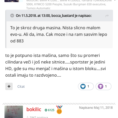
Motocikl:
BMW R1200C , BMW R1200GS, Yamaha TDM900,Kove
500X, KYMCO S200 People, Suzuki Burgman 650 executive,
Tomos Automatic
On 11.5.2018. at 13:00,
bocca_bastard
je napisao:
To je skroz druga masina. Nista slicno malom
evo-u. Ali da, ima. Cak moze i na ram sasvim lepo
od 883
to je potpuno ista mašina, samo što su promeri
cilindara veči i još neke sitnice.....sportster je jedini
HD, gde su mu menjač i mašina u istom bloku....svi
ostali imaju to razdvojeno....
Citat
1
1
Napisano
Maj 11, 2018
bokilic
6125
:), 5947 postova