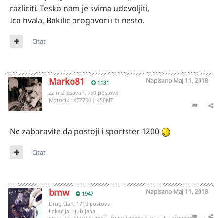
razliciti. Tesko nam je svima udovoljiti.
Ico hvala, Bokilic progovori i ti nesto.
Citat
Marko81
Napisano
Maj 11, 2018
1131
Zainteresovan, 750 postova
Motocikl:
XTZ750 | 450MT
Ne zaboravite da postoji i sportster 1200
Citat
bmw
Napisano
Maj 11, 2018
1947
Drug član, 1719 postova
Lokacija:
Ljubljana