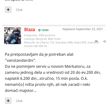
Citat
Blaza
Napisano
Septembar 22, 2021
16304
Integrisan, 3366 postova
Lokacija:
Beograd, Bele Vode
Motocikl:
ex.Liberty 125, Scarabeo 400i, Kawa ER5, trenutno
Honda CBF 600 SA
Pa pretpostavljam da je potreban alat
"vanstandardni".
Da ne pominjem servis u novom Merkatoru, za
zamenu jednog dela u vrednosti od 20 do ev.200 din,
naplatili 6.200 din...stručno, 15 min posla. O.k.
nemam(o) ništa protiv njih, ali nek zaradi i neki
domaći majstor...
Citat