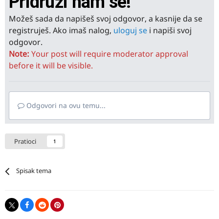
Pridruži nam se!
Možeš sada da napišeš svoj odgovor, a kasnije da se
registruješ. Ako imaš nalog,
uloguj se
i napiši svoj
odgovor.
Note:
Your post will require moderator approval
before it will be visible.
Odgovori na ovu temu...
Pratioci
1
Spisak tema