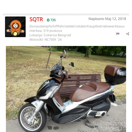
SQTR
Napisano
Maj 12, 2018
735
Donaudampfschifffahrtselektrizitätenhauptbetriebswerkbauu
nterbea, 519 postova
Lokacija:
Cukarica Beograd
Motocikl:
NC750X '24