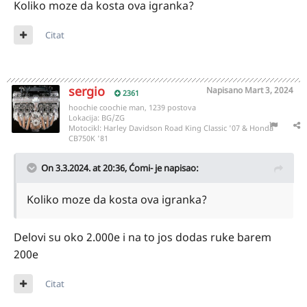
Koliko moze da kosta ova igranka?
Citat
sergio
Napisano
Mart 3, 2024
2361
hoochie coochie man, 1239 postova
Lokacija:
BG/ZG
Motocikl:
Harley Davidson Road King Classic '07 & Honda
CB750K '81
On 3.3.2024. at 20:36,
Ćomi-
je napisao:
Koliko moze da kosta ova igranka?
Delovi su oko 2.000e i na to jos dodas ruke barem
200e
Citat