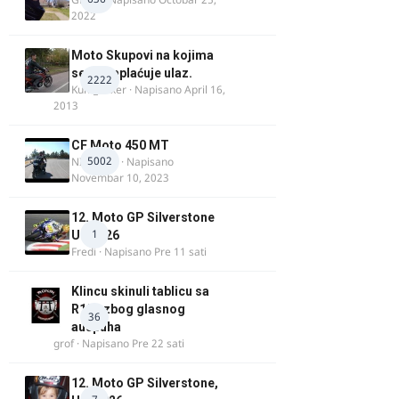
2022
Moto Skupovi na kojima
se ne naplaćuje ulaz.
2222
Kum_Mixer
· Napisano
April 16,
2013
CF Moto 450 MT
5002
NIKOLA 1
· Napisano
Novembar 10, 2023
12. Moto GP Silverstone
1
UK 2026
Fredi
· Napisano
Pre 11 sati
Klincu skinuli tablicu sa
R125 zbog glasnog
36
auspuha
grof
· Napisano
Pre 22 sati
12. Moto GP Silverstone,