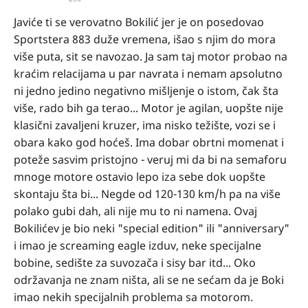
Javiće ti se verovatno Bokilić jer je on posedovao
Sportstera 883 duže vremena, išao s njim do mora
više puta, sit se navozao. Ja sam taj motor probao na
kraćim relacijama u par navrata i nemam apsolutno
ni jedno jedino negativno mišljenje o istom, čak šta
više, rado bih ga terao... Motor je agilan, uopšte nije
klasični zavaljeni kruzer, ima nisko težište, vozi se i
obara kako god hoćeš. Ima dobar obrtni momenat i
poteže sasvim pristojno - veruj mi da bi na semaforu
mnoge motore ostavio lepo iza sebe dok uopšte
skontaju šta bi... Negde od 120-130 km/h pa na više
polako gubi dah, ali nije mu to ni namena. Ovaj
Bokilićev je bio neki "special edition" ili "anniversary"
i imao je screaming eagle izduv, neke specijalne
bobine, sedište za suvozača i sisy bar itd... Oko
održavanja ne znam ništa, ali se ne sećam da je Boki
imao nekih specijalnih problema sa motorom.