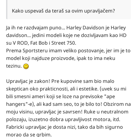
Kako uspevaš da teraš sa ovim upravljačem?
Ja ih ne razdvajam puno... Harley Davidson je Harley
davidson... jedini modeli koje ne dozivljavam kao HD
su V ROD, Fat Bob i Street 750.
Prema Sportsteru imam veliko postovanje, jer im je to
model koji najduze proizvode, ipak to ima neku
tezinu.
Upravljac je zakon! Pre kupovine sam bio malo
skeptican oko prakticnosti, ali i estetike. (uvek su mi
bili smesni ameri koji se loze na previsoke "ape
hangers"-e), ali kad sam seo, to je bilo to! Obzirom na
moju visinu, upravljac je savrsen! Ruke u neutralnom
polozaju, izuzetno dobra upravljivost motora, itd.
Fabricki upravljac je dosta nizi, tako da bih sigurno
morao da se grbim.