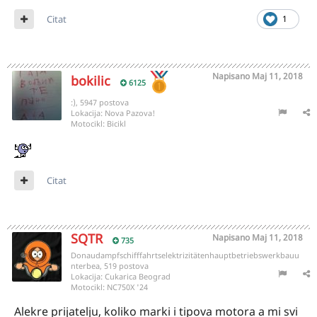
Citat
1
Napisano
Maj 11, 2018
bokilic
6125
:), 5947 postova
Lokacija:
Nova Pazova!
Motocikl:
Bicikl
Citat
SQTR
Napisano
Maj 11, 2018
735
Donaudampfschifffahrtselektrizitätenhauptbetriebswerkbauu
nterbea, 519 postova
Lokacija:
Cukarica Beograd
Motocikl:
NC750X '24
Alekre prijatelju, koliko marki i tipova motora a mi svi