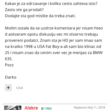
Kakav je za odrzavanje i koliko cesto zahteva isto?
Zasto ste ga prodali?
Dodajte sta god mislite da treba znati.
Molim ostale da se uzdrze komentara jer nisam hteo
d aotvaram opstu diskusiju vec mi stvarno trebaju
provereni podatci. Znam sta je HD jer sam imao sam
na kratko 1998 u USA Fat Boy-a ali sam bio klinac od
25 i nisam znao da cenim zver vec je menjao za BMW
635.
Pozz
Darko
Citat
Alekre
Napisano
Maj 11, 2018
17803