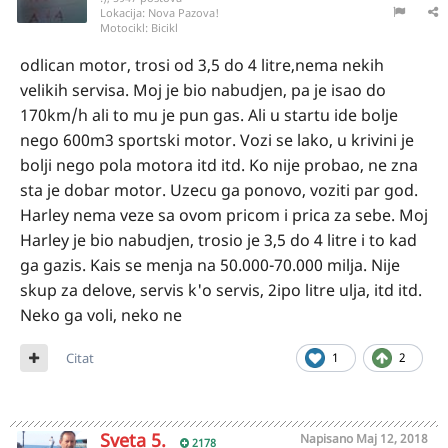
Lokacija:
Nova Pazova!
Motocikl:
Bicikl
odlican motor, trosi od 3,5 do 4 litre,nema nekih
velikih servisa. Moj je bio nabudjen, pa je isao do
170km/h ali to mu je pun gas. Ali u startu ide bolje
nego 600m3 sportski motor. Vozi se lako, u krivini je
bolji nego pola motora itd itd. Ko nije probao, ne zna
sta je dobar motor. Uzecu ga ponovo, voziti par god.
Harley nema veze sa ovom pricom i prica za sebe. Moj
Harley je bio nabudjen, trosio je 3,5 do 4 litre i to kad
ga gazis. Kais se menja na 50.000-70.000 milja. Nije
skup za delove, servis k'o servis, 2ipo litre ulja, itd itd.
Neko ga voli, neko ne
Citat
1
2
Sveta 5.
Napisano
Maj 12, 2018
2178