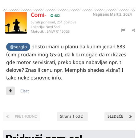
Ćomi-
Napisano
Mart 3, 2024
482
Svrati ponekad, 251 postova
Lokacija:
Novi Sad
Motocikl:
BMW R1150GS
posto imam u planu da kupim jedan 883
@sergio
(cim prodam mog GS-a), da li bi mogao da mi kazes
gde motor servisirati, preko koga nabavljas npr. ti
delove? Znas li cenu npr. Memphis shades vizira? I
tako neke osnovne info.
Citat
PRETHODNO
Strana 1 od 2
SLEDEĆE