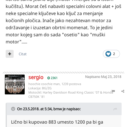
kučištu). Morat češ nabaviti specialni colovni alat + još
neke specialne ključeve kao ključ za menjanje
kočionih pločica. Inače jako nezahtevan motor za
održavanje i izuzetan obrtni momenat. To je jedini
motor kojeg sam do sada "osetio" kao "muški
motor".....
Citat
2
sergio
Napisano
Maj 23, 2018
2361
hoochie coochie man, 1239 postova
Lokacija:
BG/ZG
Motocikl:
Harley Davidson Road King Classic '07 & Honda
CB750K '81
On 23.5.2018. at 5:34,
bmw
je napisao:
Lično bi kupovao 883 umesto 1200 pa bi ga