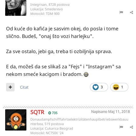
Integrisan, 8728 postova
Lokacija:
Smederevo
Motocikl:
TDM 900
Od kuće do kafića je sasvim okej, do posla i tome
slično. Budeš, "onaj što vozi harlejku".
Za sve ostalo, jebi ga, treba ti ozbiljnija sprava.
E da, možeš da se slikaš za "Fejs" i "Instagram" sa
nekom smeće kacigom i bradom.
Citat
3
1
SQTR
Napisano
Maj 11, 2018
735
Donaudampfschifffahrtselektrizitätenhauptbetriebswerkbauu
nterbea, 519 postova
Lokacija:
Cukarica Beograd
Motocikl:
NC750X '24