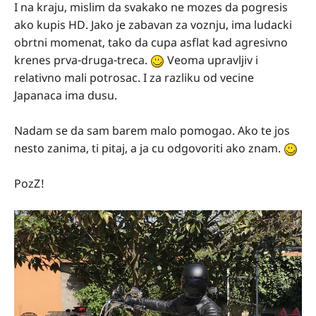
I na kraju, mislim da svakako ne mozes da pogresis
ako kupis HD. Jako je zabavan za voznju, ima ludacki
obrtni momenat, tako da cupa asflat kad agresivno
krenes prva-druga-treca.
Veoma upravljiv i
relativno mali potrosac. I za razliku od vecine
Japanaca ima dusu.
Nadam se da sam barem malo pomogao. Ako te jos
nesto zanima, ti pitaj, a ja cu odgovoriti ako znam.
PozZ!