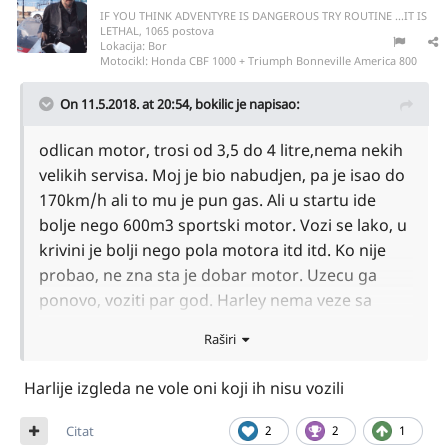
IF YOU THINK ADVENTYRE IS DANGEROUS TRY ROUTINE ...IT IS
LETHAL, 1065 postova
Lokacija:
Bor
Motocikl:
Honda CBF 1000 + Triumph Bonneville America 800
On 11.5.2018. at 20:54,
bokilic
je napisao:
odlican motor, trosi od 3,5 do 4 litre,nema nekih
velikih servisa. Moj je bio nabudjen, pa je isao do
170km/h ali to mu je pun gas. Ali u startu ide
bolje nego 600m3 sportski motor. Vozi se lako, u
krivini je bolji nego pola motora itd itd. Ko nije
probao, ne zna sta je dobar motor. Uzecu ga
ponovo, voziti par god. Harley nema veze sa
ovom pricom i prica za sebe. Moj Harley je bio
Raširi
nabudjen, trosio je 3,5 do 4 litre i to kad ga gazis.
Kais se menja na 50.000-70.000 milja. Nije skup za
Harlije izgleda ne vole oni koji ih nisu vozili
delove, servis k'o servis, 2ipo litre ulja, itd itd.
Neko ga voli, neko ne
Citat
2
2
1