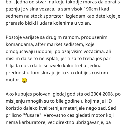
boli. Jedna od stvari na koju takodje moras da obratis
paznju je visina vozaca. Ja sam visok 190cm i kad
sednem na stock sportster, izgledam kao dete koje je
preraslo bicikl i udara kolenima u volan.
Postoje varijate sa drugim ramom, produzenim
komandama, after market sedistem, koje
omogucavaju udobniji polozaj visim vozacima, ali
mislim da se to ne isplati, jer ti za to treba jos par
hiljada eura da bi se izvelo kako treba. Jedina
prednost u tom slucaju je to sto dobijes custom
motor.
Ako kupujes polovan, gledaj godista od 2004-2008, po
misljenju mnogih su to bile godine u kojima je HD
koristio daleko kvalitetnije materijale nego sad. Sad
prilicno
"fusare". Verovatno ces gledati motor koji
nema karburatore, vec direktno ubrizgavanje, pa