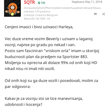
SQTR
Napisano
Maj 11, 2018
735
Donaudampfschifffahrtselektrizitätenhauptbetriebswerkbauu
nterbea, 519 postova
Lokacija:
Cukarica Beograd
Motocikl:
NC750X '24
Cenjeni imaoci i bivsi uzivaoci Harleya,
Vec duze vreme vozim Beverly i uzivam u laganoj
voznji, najvise po gradu po nekad i van.
Posto sam fasciniran "vriskom orla" imam u skorijoj
buducnosti plan da predjem na Sportster 883.
Misljenja su oprecna ali dolaze 99% od onih koji HD
nikad nisu ni imali niti vozili.
Od onih koji su ga duze vozili i posedovali, molim za
par odgovora:
Kakav je za voznju sto se tice manevrisanja,
udobnosti i kocenja?