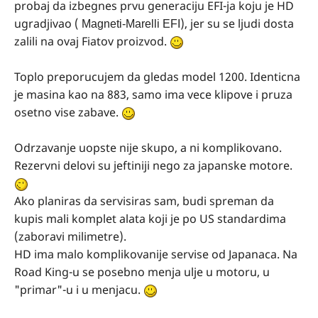
probaj da izbegnes prvu generaciju EFI-ja koju je HD
ugradjivao (
), jer su se ljudi dosta
Magneti-Marelli EFI
zalili na ovaj Fiatov proizvod.
Toplo preporucujem da gledas model 1200. Identicna
je masina kao na 883, samo ima vece klipove i pruza
osetno vise zabave.
Odrzavanje uopste nije skupo, a ni komplikovano.
Rezervni delovi su jeftiniji nego za japanske motore.
Ako planiras da servisiras sam, budi spreman da
kupis mali komplet alata koji je po US standardima
(zaboravi milimetre).
HD ima malo komplikovanije servise od Japanaca. Na
Road King-u se posebno menja ulje u motoru, u
"primar"-u i u menjacu.