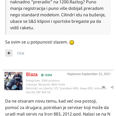
naknadno "preradio" na 1200.Razlog? Puno
manja registracija i puno više dobijaš preradom
nego standard modelom. Cilindri idu na bušenje,
ubace se S&S klipovi i sportske bregaste pa da
vidiš raketu.
Sa ovim se u potpunosti slazem.
Citat
Blaza
Napisano
Septembar 22, 2021
16304
Integrisan, 3366 postova
Lokacija:
Beograd, Bele Vode
Motocikl:
ex.Liberty 125, Scarabeo 400i, Kawa ER5, trenutno
Honda CBF 600 SA
Da ne otvaram novu temu, kad već ova postoji,
pomoć za drugara, potreban je serviser koji može da
uradi mali servis na Iron 883, 2012.god. Nalazi se na N