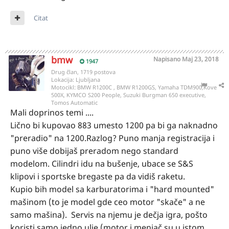
Citat
bmw
Napisano
Maj 23, 2018
1947
Drug član, 1719 postova
Lokacija:
Ljubljana
Motocikl:
BMW R1200C , BMW R1200GS, Yamaha TDM900,Kove
500X, KYMCO S200 People, Suzuki Burgman 650 executive,
Tomos Automatic
Mali doprinos temi ....
Lično bi kupovao 883 umesto 1200 pa bi ga naknadno
"preradio" na 1200.Razlog? Puno manja registracija i
puno više dobijaš preradom nego standard
modelom. Cilindri idu na bušenje, ubace se S&S
klipovi i sportske bregaste pa da vidiš raketu.
Kupio bih model sa karburatorima i "hard mounted"
mašinom (to je model gde ceo motor "skače" a ne
samo mašina). Servis na njemu je dečja igra, pošto
koristi samo jedno ulje (motor i menjač su u istom