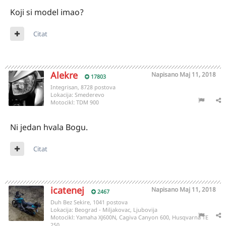
Koji si model imao?
Citat
Alekre
Napisano
Maj 11, 2018
17803
Integrisan, 8728 postova
Lokacija:
Smederevo
Motocikl:
TDM 900
Ni jedan hvala Bogu.
Citat
icatenej
Napisano
Maj 11, 2018
2467
Duh Bez Sekire, 1041 postova
Lokacija:
Beograd - Miljakovac, Ljubovija
Motocikl:
Yamaha XJ600N, Cagiva Canyon 600, Husqvarna TE
250