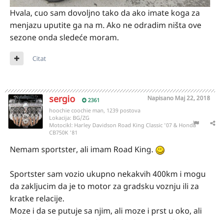
Hvala, cuo sam dovoljno tako da ako imate koga za
menjazu uputite ga na m. Ako ne odradim ništa ove
sezone onda sledeće moram.
Citat
sergio
Napisano
Maj 22, 2018
2361
hoochie coochie man, 1239 postova
Lokacija:
BG/ZG
Motocikl:
Harley Davidson Road King Classic '07 & Honda
CB750K '81
Nemam sportster, ali imam Road King.
Sportster sam vozio ukupno nekakvih 400km i mogu
da zakljucim da je to motor za gradsku voznju ili za
kratke relacije.
Moze i da se putuje sa njim, ali moze i prst u oko, ali