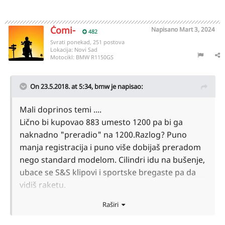
Ćomi-
Napisano
Mart 3, 2024
482
Svrati ponekad, 251 postova
Lokacija:
Novi Sad
Motocikl:
BMW R1150GS
On 23.5.2018. at 5:34,
bmw
je napisao:
Mali doprinos temi ....
Lično bi kupovao 883 umesto 1200 pa bi ga
naknadno "preradio" na 1200.Razlog? Puno
manja registracija i puno više dobijaš preradom
nego standard modelom. Cilindri idu na bušenje,
ubace se S&S klipovi i sportske bregaste pa da
vidiš raketu.
Raširi