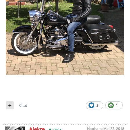
Citat
2
1
Alekre
Napisano
Maj 22, 2018
17803