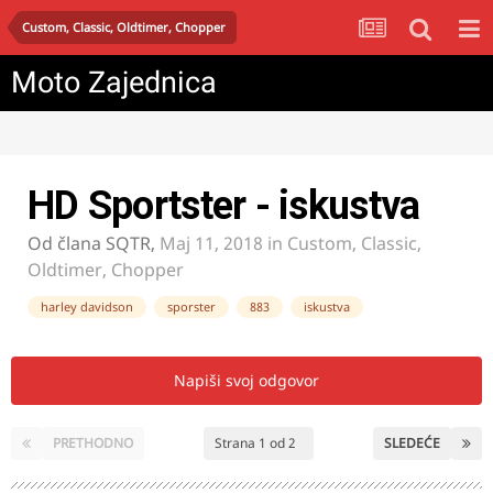
Custom, Classic, Oldtimer, Chopper
Moto Zajednica
HD Sportster - iskustva
Od člana
SQTR
,
Maj 11, 2018
in
Custom, Classic,
Oldtimer, Chopper
harley davidson
sporster
883
iskustva
Napiši svoj odgovor
PRETHODNO
Strana 1 od 2
SLEDEĆE