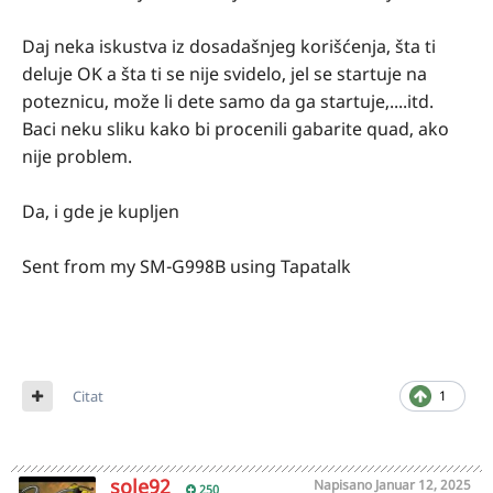
Daj neka iskustva iz dosadašnjeg korišćenja, šta ti
deluje OK a šta ti se nije svidelo, jel se startuje na
poteznicu, može li dete samo da ga startuje,....itd.
Baci neku sliku kako bi procenili gabarite quad, ako
nije problem.
Da, i gde je kupljen
Sent from my SM-G998B using Tapatalk
Citat
1
sole92
Napisano
Januar 12, 2025
250