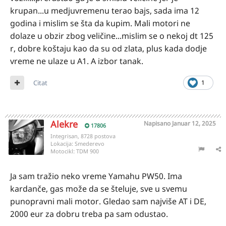
krupan...u medjuvremenu terao bajs, sada ima 12
godina i mislim se šta da kupim. Mali motori ne
dolaze u obzir zbog veličine...mislim se o nekoj dt 125
r, dobre koštaju kao da su od zlata, plus kada dodje
vreme ne ulaze u A1. A izbor tanak.
Citat
1
Alekre
Napisano
Januar 12, 2025
17806
Integrisan, 8728 postova
Lokacija:
Smederevo
Motocikl:
TDM 900
Ja sam tražio neko vreme Yamahu PW50. Ima
kardanče, gas može da se šteluje, sve u svemu
punopravni mali motor. Gledao sam najviše AT i DE,
2000 eur za dobru treba pa sam odustao.