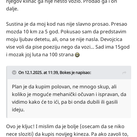
njegov klinac ga nije nesto vozio. Prodao ga i on
dalje.
Sustina je da moj kod nas nije slavno prosao. Presao
mozda 10 km za 5 god. Pokusao sam da predstavim
moju ljubav detetu, ali, ona se nije nasla. Devojcica
vise voli da pise poeziju nego da vozi... Sad ima 15god
i mozak joj luta na 100 strana
On 12.1.2025. at 11:39,
Bokes
je napisao:
Plan je da kupim polovan, ne mnogo skup, ali
koliko je moguće mehanički očuvan i ispravan, da
vidimo kako će to ići, pa bi onda dubili ili gasili
ideju.
Ovo je kljuc! I mislim da je bolje (osecam da se niko
nece sloziti) da kupis novijeg kineza. Pa ako zavoli to,