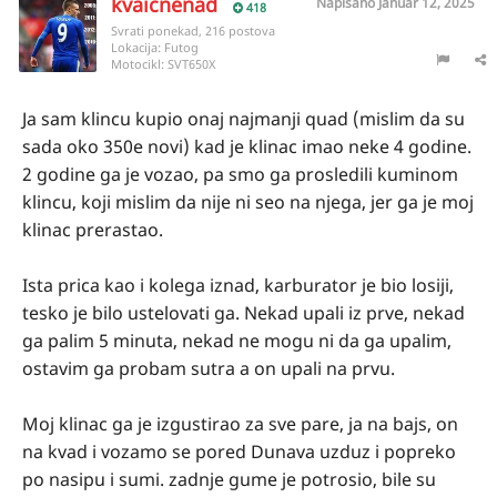
kvaicnenad
Napisano
Januar 12, 2025
418
Svrati ponekad, 216 postova
Lokacija:
Futog
Motocikl:
SVT650X
Ja sam klincu kupio onaj najmanji quad (mislim da su
sada oko 350e novi) kad je klinac imao neke 4 godine.
2 godine ga je vozao, pa smo ga prosledili kuminom
klincu, koji mislim da nije ni seo na njega, jer ga je moj
klinac prerastao.
Ista prica kao i kolega iznad, karburator je bio losiji,
tesko je bilo ustelovati ga. Nekad upali iz prve, nekad
ga palim 5 minuta, nekad ne mogu ni da ga upalim,
ostavim ga probam sutra a on upali na prvu.
Moj klinac ga je izgustirao za sve pare, ja na bajs, on
na kvad i vozamo se pored Dunava uzduz i popreko
po nasipu i sumi. zadnje gume je potrosio, bile su