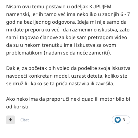
Nisam ovu temu postavio u odeljak KUPUJEM
namenski, jer ih tamo već ima nekoliko u zadnjih 6 - 7
godina bez ijednog odgovora. Ideja mi nije samo da
mi date preporuku već i da razmenimo iskustva, zato
sam i tagovao članove za koje sam pretragom video
da su u nekom trenutku imali iskustva sa ovom
problematikom (nadam se da neće zameriti).
Dakle, za početak bih voleo da podelite svoja iskustva
navodeći konkretan model, uzrast deteta, koliko ste
se družili i kako se ta priča nastavila ili završila.
Ako neko ima da preporuči neki quad ili motor bilo bi
od koristi.
Citat
3