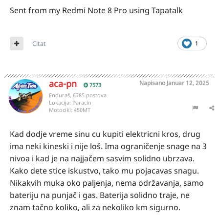
Sent from my Redmi Note 8 Pro using Tapatalk
Citat
1
aca-pn
Napisano
Januar 12, 2025
7573
Enduraš, 6785 postova
Lokacija:
Paracin
Motocikl:
450MT
Kad dodje vreme sinu cu kupiti elektricni kros, drug
ima neki kineski i nije loš. Ima ograničenje snage na 3
nivoa i kad je na najjačem sasvim solidno ubrzava.
Kako dete stice iskustvo, tako mu pojacavas snagu.
Nikakvih muka oko paljenja, nema održavanja, samo
bateriju na punjač i gas. Baterija solidno traje, ne
znam tačno koliko, ali za nekoliko km sigurno.