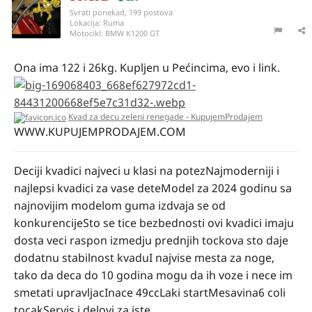
Svrati ponekad, 199 postova
Lokacija:
Ruma
Motocikl:
BMW K1200 GT
Ona ima 122 i 26kg. Kupljen u Pećincima, evo i link.
Kvad za decu zeleni renegade - KupujemProdajem
WWW.KUPUJEMPRODAJEM.COM
Deciji kvadici najveci u klasi na potezNajmoderniji i
najlepsi kvadici za vase deteModel za 2024 godinu sa
najnovijim modelom guma izdvaja se od
konkurencijeSto se tice bezbednosti ovi kvadici imaju
dosta veci raspon izmedju prednjih tockova sto daje
dodatnu stabilnost kvaduI najvise mesta za noge,
tako da deca do 10 godina mogu da ih voze i nece im
smetati upravljacInace 49ccLaki startMesavina6 coli
tocakServis i delovi za iste