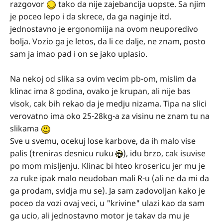
razgovor
tako da nije zajebancija uopste. Sa njim
je poceo lepo i da skrece, da ga naginje itd.
jednostavno je ergonomiija na ovom neuporedivo
bolja. Vozio ga je letos, da li ce dalje, ne znam, posto
sam ja imao pad i on se jako uplasio.
Na nekoj od slika sa ovim vecim pb-om, mislim da
klinac ima 8 godina, ovako je krupan, ali nije bas
visok, cak bih rekao da je medju nizama. Tipa na slici
verovatno ima oko 25-28kg-a za visinu ne znam tu na
slikama
Sve u svemu, ocekuj lose karbove, da ih malo vise
palis (treniras desnicu ruku
), idu brzo, cak isuvise
po mom misljenju. Klinac bi hteo krosericu jer mu je
za ruke ipak malo neudoban mali R-u (ali ne da mi da
ga prodam, svidja mu se). Ja sam zadovoljan kako je
poceo da vozi ovaj veci, u "krivine" ulazi kao da sam
ga ucio, ali jednostavno motor je takav da mu je