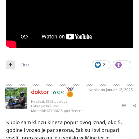
Citat
2
1
Napisano
Januar 12, 2025
doktor
5250
Ne silazi, 5672 postova
Lokacija:
Kraljevo
Motocikl:
XT1200Z Super Tenere
Kupio sam klincu kineza poput ovog iznad, oko 5.
godine i vozao je par sezona, čak su i svi drugari
vozili...prerastao ga je u smislu veličine jer je