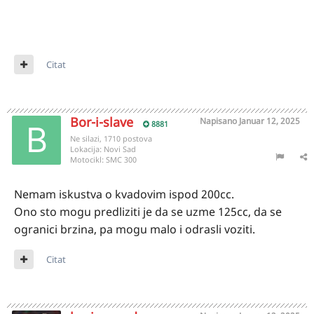
Citat
Bor-i-slave
Napisano
Januar 12, 2025
8881
Ne silazi, 1710 postova
Lokacija:
Novi Sad
Motocikl:
SMC 300
Nemam iskustva o kvadovim ispod 200cc.
Ono sto mogu predliziti je da se uzme 125cc, da se
ogranici brzina, pa mogu malo i odrasli voziti.
Citat