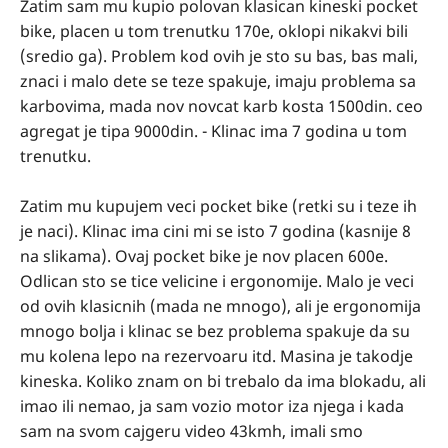
Zatim sam mu kupio polovan klasican kineski pocket
bike, placen u tom trenutku 170e, oklopi nikakvi bili
(sredio ga). Problem kod ovih je sto su bas, bas mali,
znaci i malo dete se teze spakuje, imaju problema sa
karbovima, mada nov novcat karb kosta 1500din. ceo
agregat je tipa 9000din. - Klinac ima 7 godina u tom
trenutku.
Zatim mu kupujem veci pocket bike (retki su i teze ih
je naci). Klinac ima cini mi se isto 7 godina (kasnije 8
na slikama). Ovaj pocket bike je nov placen 600e.
Odlican sto se tice velicine i ergonomije. Malo je veci
od ovih klasicnih (mada ne mnogo), ali je ergonomija
mnogo bolja i klinac se bez problema spakuje da su
mu kolena lepo na rezervoaru itd. Masina je takodje
kineska. Koliko znam on bi trebalo da ima blokadu, ali
imao ili nemao, ja sam vozio motor iza njega i kada
sam na svom cajgeru video 43kmh, imali smo