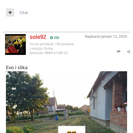
Citat
sole92
Napisano
Januar 12, 2025
250
Svrati ponekad, 199 postova
Lokacija:
Ruma
Motocikl:
BMW K1200 GT
Evo i slika