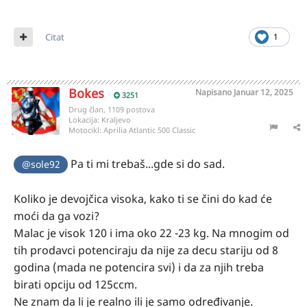
Citat
1
Bokes
Napisano
Januar 12, 2025
3251
Drug član, 1109 postova
Lokacija:
Kraljevo
Motocikl:
Aprilia Atlantic 500 Classic
Pa ti mi trebaš...gde si do sad.
@sole92
Koliko je devojčica visoka, kako ti se čini do kad će
moći da ga vozi?
Malac je visok 120 i ima oko 22 -23 kg. Na mnogim od
tih prodavci potenciraju da nije za decu stariju od 8
godina (mada ne potencira svi) i da za njih treba
birati opciju od 125ccm.
Ne znam da li je realno ili je samo određivanje.