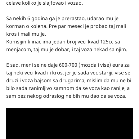
celave koliko je slajfovao i vozao.
Sa nekih 6 godina ga je prerastao, udarao mu je
korman o kolena. Pre par meseci je probao taj mali
kros i mali mu je.
Komsijin klinac ima jedan broj veci kvad 125cc sa
menjacom, taj mu je dobar, i taj voza nekad sa njim.
E sad, meni se ne daje 600-700 (mozda i vise) eura za
taj neki veci kvad ili kros, jer je sada vec stariji, vise se
druzi i voza bajsom sa drugarima, mislim da mu ne bi
bilo sada zanimljivo samnom da se voza kao ranije, a
sam bez nekog odraslog ne bih mu dao da se voza.