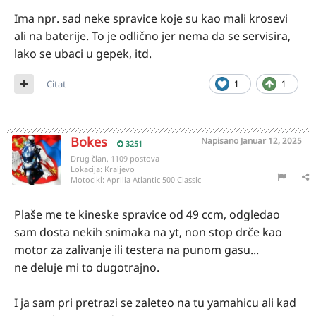
Ima npr. sad neke spravice koje su kao mali krosevi
ali na baterije. To je odlično jer nema da se servisira,
lako se ubaci u gepek, itd.
Citat
1
1
Bokes
Napisano
Januar 12, 2025
3251
Drug član, 1109 postova
Lokacija:
Kraljevo
Motocikl:
Aprilia Atlantic 500 Classic
Plaše me te kineske spravice od 49 ccm, odgledao
sam dosta nekih snimaka na yt, non stop drče kao
motor za zalivanje ili testera na punom gasu...
ne deluje mi to dugotrajno.
I ja sam pri pretrazi se zaleteo na tu yamahicu ali kad