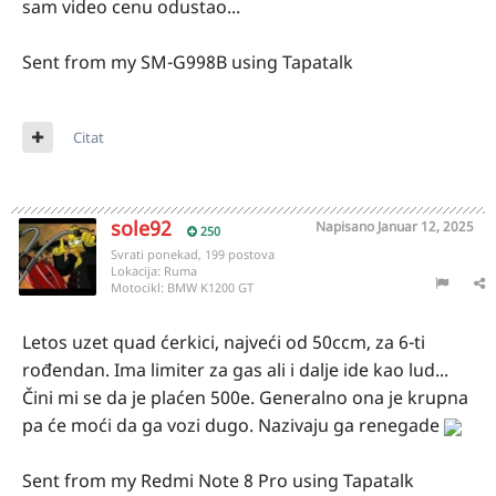
sam video cenu odustao...
Sent from my SM-G998B using Tapatalk
Citat
sole92
Napisano
Januar 12, 2025
250
Svrati ponekad, 199 postova
Lokacija:
Ruma
Motocikl:
BMW K1200 GT
Letos uzet quad ćerkici, najveći od 50ccm, za 6-ti
rođendan. Ima limiter za gas ali i dalje ide kao lud...
Čini mi se da je plaćen 500e. Generalno ona je krupna
pa će moći da ga vozi dugo. Nazivaju ga renegade
Sent from my Redmi Note 8 Pro using Tapatalk