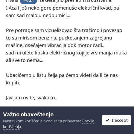
Hvala
na detaljno prenetim iskustvima.
@Abi
I Aca i još neko gore pomenuše električni kvad, pa
sam sad malo u nedoumici...
Pre potrage sam vizuelizovao šta tražimo i povezao
to sa mirisom benzina, pucketanjem zagrejanu
mašine, osećajem vibracija dok motor radi...
sad mi ulete koska električnog koji je vrv manja muka
ali sve to nema...
Ubacićemo u listu želja pa ćemo videti da li će nas
kupiti.
Javljam ovde, svakako.
Sent from my SM-G998B using Tapatalk
Važno obaveštenje
I accept
Nastavkom korišćenja ovog sajta prihvatate
Pravila
korišćenja
Citat
1