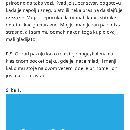
prirodno da tako vozi. Kvad je super stvar, pogotovu
kada je napolju sneg, blato ili neka prasina da slajfuje
i zeza se. Moja preporuka da odmah kupis stitnike
detetu i kacigu naravno. Moj je imao jedan pad, nista
strasno, ali sam mu odmah nakon toga kupio ovaj
mali gladijator.
P.S. Obrati paznju kako mu stoje noge/kolena na
klasicnom pocket bajku, gde je inace mladji i manji i
kako mu stoje na ovom vecem, gde je pri tome i on
jos malo porastao.
Slika 1.