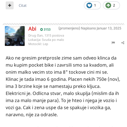
Citat
1
2
Abi
(promenjeno)
Napisano
Januar 13, 2025
3153
Drug član, 1315 postova
Lokacija:
Svuda po malo
Motocikl:
Lep
Ako ne gresim pretprosle zime sam odveo klinca da
mu kupim pocket bike i zavrsili smo sa kvadom, ali
onim malko vecim sto ima 8" tockove cini mi se.
Klinac je tada imao 6 godina. Placen nekih 750e (nov),
ima 3 brzine koje se namestaju preko kljuca.
Elektricni je. Odlicna stvar, malo skuplja (mislim da ih
ima za malo manje para). To je hteo i njega je vozio i
vozi ga. Cak i zena uspe da se spakuje i vozika ga,
naravno, nije za odrasle.