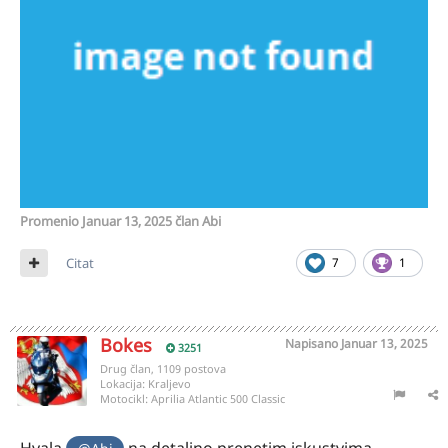
Promenio
Januar 13, 2025
član Abi
Citat
7
1
Bokes
Napisano
Januar 13, 2025
3251
Drug član, 1109 postova
Lokacija:
Kraljevo
Motocikl:
Aprilia Atlantic 500 Classic