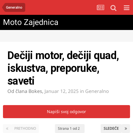
Generalno
Moto Zajednica
Dečiji motor, dečiji quad,
iskustva, preporuke,
saveti
Od člana
Bokes
,
Januar 12, 2025
in
Generalno
Napiši svoj odgovor
PRETHODNO
Strana 1 od 2
SLEDEĆE