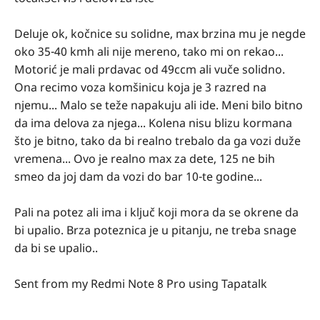
Deluje ok, kočnice su solidne, max brzina mu je negde
oko 35-40 kmh ali nije mereno, tako mi on rekao...
Motorić je mali prdavac od 49ccm ali vuče solidno.
Ona recimo voza komšinicu koja je 3 razred na
njemu... Malo se teže napakuju ali ide. Meni bilo bitno
da ima delova za njega... Kolena nisu blizu kormana
što je bitno, tako da bi realno trebalo da ga vozi duže
vremena... Ovo je realno max za dete, 125 ne bih
smeo da joj dam da vozi do bar 10-te godine...
Pali na potez ali ima i ključ koji mora da se okrene da
bi upalio. Brza poteznica je u pitanju, ne treba snage
da bi se upalio..
Sent from my Redmi Note 8 Pro using Tapatalk