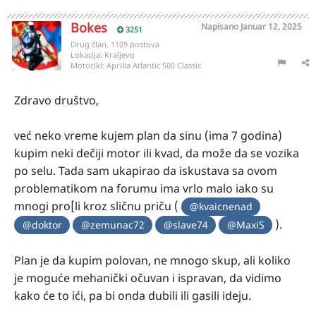
Bokes
Napisano
Januar 12, 2025
3251
Drug član, 1109 postova
Lokacija:
Kraljevo
Motocikl:
Aprilia Atlantic 500 Classic
Zdravo društvo,
već neko vreme kujem plan da sinu (ima 7 godina)
kupim neki dečiji motor ili kvad, da može da se vozika
po selu. Tada sam ukapirao da iskustava sa ovom
problematikom na forumu ima vrlo malo iako su
mnogi pro[li kroz sličnu priču (
@kvaicnenad
).
@doktor
@zemunac72
@slave74
@MaxiS
Plan je da kupim polovan, ne mnogo skup, ali koliko
je moguće mehanički očuvan i ispravan, da vidimo
kako će to ići, pa bi onda dubili ili gasili ideju.