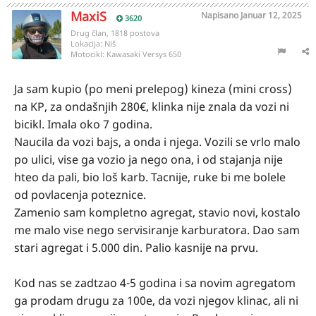
MaxiS
Napisano
Januar 12, 2025
3620
Drug član, 1818 postova
Lokacija:
Niš
Motocikl:
Kawasaki Versys 650
Ja sam kupio (po meni prelepog) kineza (mini cross)
na KP, za ondašnjih 280€, klinka nije znala da vozi ni
bicikl. Imala oko 7 godina.
Naucila da vozi bajs, a onda i njega. Vozili se vrlo malo
po ulici, vise ga vozio ja nego ona, i od stajanja nije
hteo da pali, bio loš karb. Tacnije, ruke bi me bolele
od povlacenja poteznice.
Zamenio sam kompletno agregat, stavio novi, kostalo
me malo vise nego servisiranje karburatora. Dao sam
stari agregat i 5.000 din. Palio kasnije na prvu.
Kod nas se zadtzao 4-5 godina i sa novim agregatom
ga prodam drugu za 100e, da vozi njegov klinac, ali ni