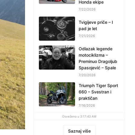
Honda ekipe
7/22/2026
Tvigijeve priče – I
pad je let
7/21/2026
Odlazak legende
motociklizma –
Preminuo Dragoljub
Spasojević – Spale
7/20/2026
Triumph Tiger Sport
660 – Svestran i
praktičan
7/16/2026
Osveženo u 3:17:43 AM
Saznaj više