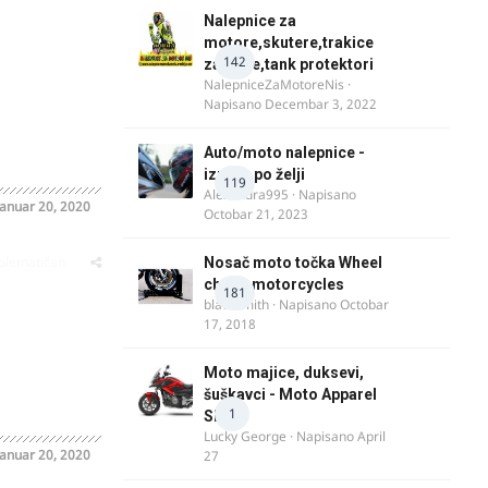
Nalepnice za
motore,skutere,trakice
142
za felne,tank protektori
NalepniceZaMotoreNis
·
Napisano
Decembar 3, 2022
Auto/moto nalepnice -
izrada po želji
119
Alexandra995
· Napisano
Januar 20, 2020
Octobar 21, 2023
oblematičan
Nosač moto točka Wheel
chock motorcycles
181
blacksmith
· Napisano
Octobar
17, 2018
Moto majice, duksevi,
šuškavci - Moto Apparel
1
SRB
Lucky George
· Napisano
April
Januar 20, 2020
27