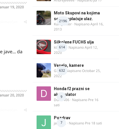
Andrejeeeee
· Napisano
Jul 17
Januar 19, 2020
Moto Skupovi na kojima
se ne naplaćuje ulaz.
2196
oblematičan
Kum_Mixer
· Napisano
April 16,
2013
Silkolene FUCHS ulja
614
ktm600
· Napisano
April 12,
 jave... da
2020
Veselo, kamere
632
GR 46
· Napisano
Octobar 25,
2022
Honda f2 prazni se
akomulator
Januar 20, 2020
9
Dule1406
· Napisano
Pre 16
sati
oblematičan
Pozdrav
7
jasminc
· Napisano
Pre 18 sati