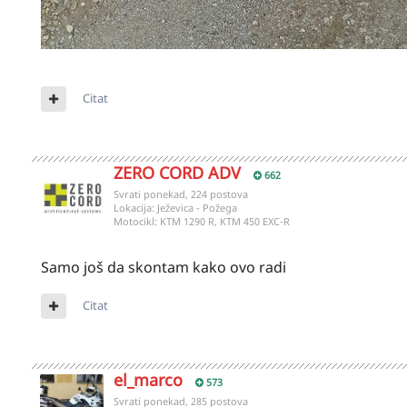
Citat
ZERO CORD ADV
662
Svrati ponekad, 224 postova
Lokacija:
Ježevica - Požega
Motocikl:
KTM 1290 R, KTM 450 EXC-R
Samo još da skontam kako ovo radi
Citat
el_marco
573
Svrati ponekad, 285 postova