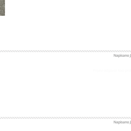
Napisano
Prijavi odgovor kao pr
Napisano