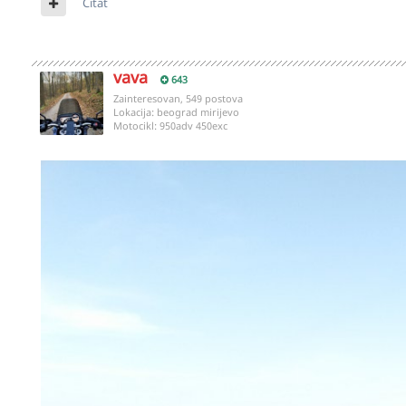
Citat
vava
643
Zainteresovan, 549 postova
Lokacija:
beograd mirijevo
Motocikl:
950adv 450exc