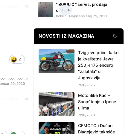
" BOKILIĆ " servis, prodaja
oblematičan
3364
delova
bokilic
· Napisano
Maj 29, 2011
NOVOSTI IZ MAGAZINA
Tvigijeve priče: kako
je kvalitetna Jawa
2
250 и 175 enduro
“zalutala” u
Jugoslaviju
Januar 20, 2020
7/30/2026
Moto Bike Kać –
oblematičan
Saopštenje o Ipone
uljima
7/30/2026
.
CFMOTO i Dušan
Blagojević takmiče