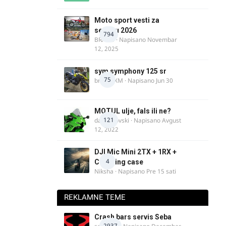
Moto sport vesti za
sezonu 2026
794
BRACO
· Napisano
Novembar
12, 2025
sym symphony 125 sr
75
brankoXM
· Napisano
Jun 30
MOTUL ulje, fals ili ne?
121
dalipopovski
· Napisano
Avgust
12, 2022
DJI Mic Mini 2TX + 1RX +
4
Charging case
Niksha
· Napisano
Pre 15 sati
REKLAMNE TEME
Crash bars servis Seba
2937