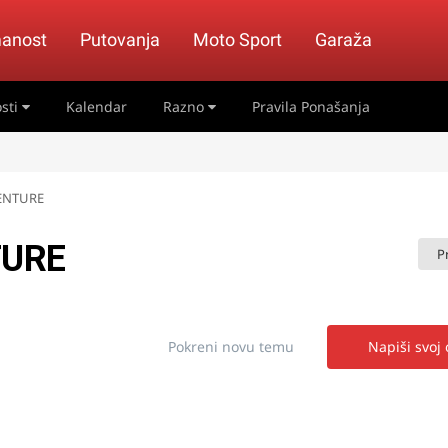
anost
Putovanja
Moto Sport
Garaža
sti
Kalendar
Razno
Pravila Ponašanja
VENTURE
TURE
P
Pokreni novu temu
Napiši svoj