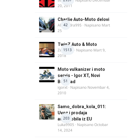
seba011
· Napisano
Decembar
20, 2011
Charlie Auto-Moto delovi
42
Alexandra995
· Napisano
Mart
25
TwinZ Auto & Moto
1513
Zeljkamp
· Napisano
Mart 9,
2018
Moto vulkanizer i moto
servis - Igor XT, Novi
51
Beograd
igorxt
· Napisano
Novembar 4,
2010
Samo_dobra_kola_011:
Uvoz i prodaja
203
automobila iz EU
Luka9905
· Napisano
Octobar
14, 2024