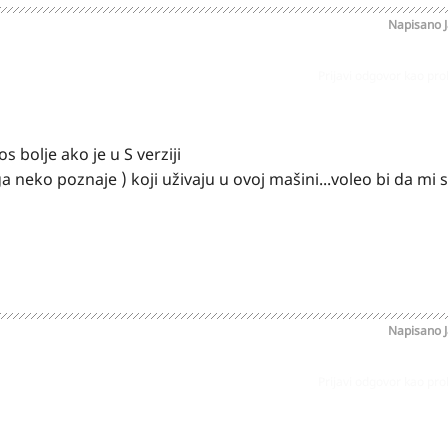
Napisano
Prijavi odgovor kao pr
s bolje ako je u S verziji
a neko poznaje ) koji uživaju u ovoj mašini...voleo bi da mi se
Napisano
Prijavi odgovor kao pr