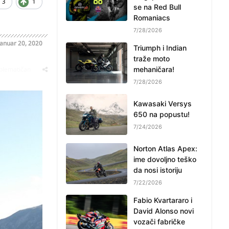
3
1
se na Red Bull
Romaniacs
7/28/2026
Januar 20, 2020
Triumph i Indian
traže moto
oblematičan
mehaničara!
7/28/2026
Kawasaki Versys
650 na popustu!
7/24/2026
Norton Atlas Apex:
ime dovoljno teško
da nosi istoriju
7/22/2026
Fabio Kvartararo i
David Alonso novi
vozači fabričke