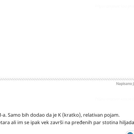
Prijavi odgovor kao pr
Napisano
Prijavi odgovor kao pr
. Samo bih dodao da je K (kratko), relativan pojam.
ara ali im se ipak vek završi na pređenih par stotina hiljada