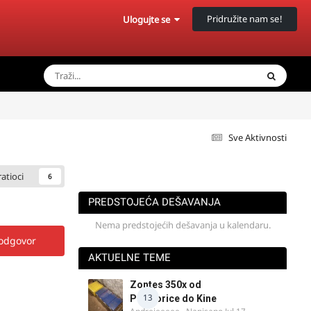
Pridružite nam se!
Ulogujte se
Sve Aktivnosti
ratioci
6
PREDSTOJEĆA DEŠAVANJA
Nema predstojećih dešavanja u kalendaru.
 odgovor
AKTUELNE TEME
Zontes 350x od
13
Podgorice do Kine