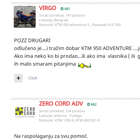
VIRGO
441
Svrati ponekad, 141 postova
Lokacija:
Beograd
Motocikl:
KTM 950 adventure S , Kawasaki KLE 500
POZZ DRUGARI
odlučeno je....i tražim dobar KTM 950 ADVENTURE ....jo
Ako ima neko ko bi prodao...ili ako ima vlasnika ( ili g
ih malo smaram pitanjima
Citat
ZERO CORD ADV
662
Svrati ponekad, 224 postova
Lokacija:
Ježevica - Požega
Motocikl:
KTM 1290 R, KTM 450 EXC-R
Na raspolaganju za svu pomoć.