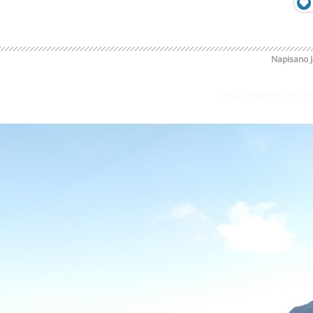
Napisano
Prijavi odgovor kao pr