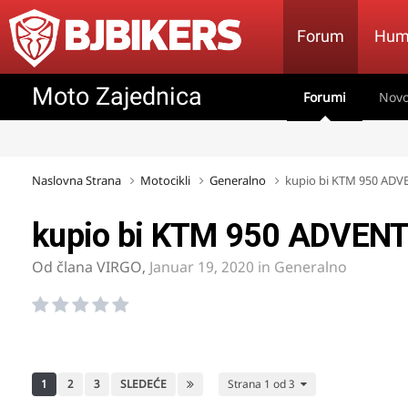
Forum
Hum
Moto Zajednica
Forumi
Novo
Naslovna Strana
Motocikli
Generalno
kupio bi KTM 950 AD
kupio bi KTM 950 ADVEN
Od člana
VIRGO
,
Januar 19, 2020
in
Generalno
1
2
3
SLEDEĆE
Strana 1 od 3