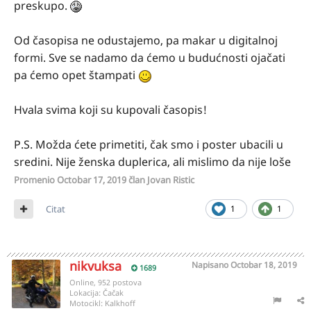
preskupo.
Od časopisa ne odustajemo, pa makar u digitalnoj
formi. Sve se nadamo da ćemo u budućnosti ojačati
pa ćemo opet štampati
Hvala svima koji su kupovali časopis!
P.S. Možda ćete primetiti, čak smo i poster ubacili u
sredini. Nije ženska duplerica, ali mislimo da nije loše
Promenio
Octobar 17, 2019
član Jovan Ristic
Citat
1
1
nikvuksa
Napisano
Octobar 18, 2019
1689
Online, 952 postova
Lokacija:
Čačak
Motocikl:
Kalkhoff