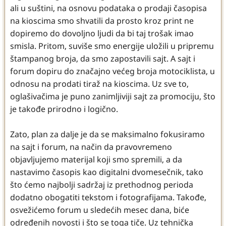
ali u suštini, na osnovu podataka o prodaji časopisa
na kioscima smo shvatili da prosto kroz print ne
dopiremo do dovoljno ljudi da bi taj trošak imao
smisla. Pritom, suviše smo energije uložili u pripremu
štampanog broja, da smo zapostavili sajt. A sajt i
forum dopiru do značajno većeg broja motociklista, u
odnosu na prodati tiraž na kioscima. Uz sve to,
oglašivačima je puno zanimljiviji sajt za promociju, što
je takođe prirodno i logično.
Zato, plan za dalje je da se maksimalno fokusiramo
na sajt i forum, na način da pravovremeno
objavljujemo materijal koji smo spremili, a da
nastavimo časopis kao digitalni dvomesečnik, tako
što ćemo najbolji sadržaj iz prethodnog perioda
dodatno obogatiti tekstom i fotografijama. Takođe,
osvežićemo forum u sledećih mesec dana, biće
određenih novosti i što se toga tiče. Uz tehnička