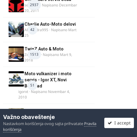
2937
seba011
· Napisano
Decembar
20, 2011
Charlie Auto-Moto delovi
42
Alexandra995
· Napisano
Mart
25
TwinZ Auto & Moto
1513
Zeljkamp
· Napisano
Mart 9,
2018
Moto vulkanizer i moto
servis - Igor XT, Novi
51
Beograd
igorxt
· Napisano
Novembar 4,
2010
Samo_dobra_kola_011:
Važno obaveštenje
Uvoz i prodaja
203
I accept
automobila iz EU
Nastavkom korišćenja ovog sajta prihvatate
Pravila
Luka9905
· Napisano
Octobar 14,
korišćenja
2024