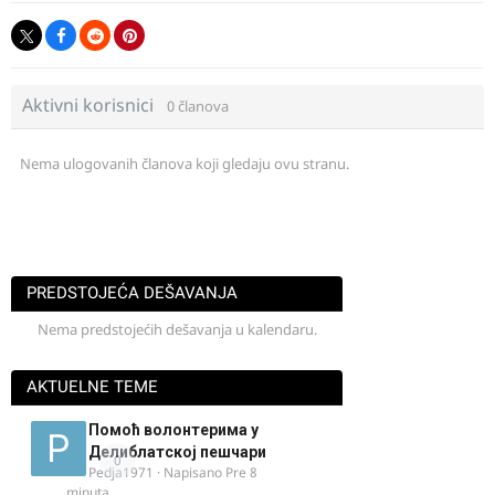
Eto napisah ja svoj prvi post posle 10 godina.
Živi bili.
Aktivni korisnici
0 članova
Nema ulogovanih članova koji gledaju ovu stranu.
PREDSTOJEĆA DEŠAVANJA
Nema predstojećih dešavanja u kalendaru.
AKTUELNE TEME
Помоћ волонтерима у
Делиблатској пешчари
0
Pedja1971
· Napisano
Pre 8
minuta