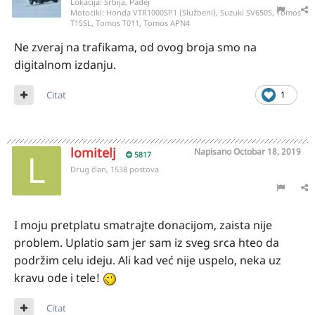
Lokacija:
Srbija, Padej
Motocikl:
Honda VTR1000SP1 (Službeni), Suzuki SV650S, Tomos
T15SL, Tomos T011, Tomos APN4
Ne zveraj na trafikama, od ovog broja smo na
digitalnom izdanju.
Citat
1
lomitelj
Napisano
Octobar 18, 2019
5817
Drug član, 1538 postova
I moju pretplatu smatrajte donacijom, zaista nije
problem. Uplatio sam jer sam iz sveg srca hteo da
podržim celu ideju. Ali kad već nije uspelo, neka uz
kravu ode i tele!
Citat