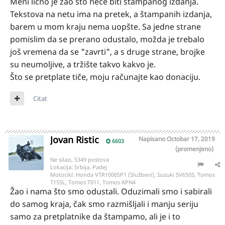
Meni lično je žao što neće biti štampanog izdanja.
Tekstova na netu ima na pretek, a štampanih izdanja,
barem u mom kraju nema uopšte. Sa jedne strane
pomislim da se prerano odustalo, možda je trebalo
još vremena da se "zavrti", a s druge strane, brojke
su neumoljive, a tržište takvo kakvo je.
Što se pretplate tiče, moju računajte kao donaciju.
Citat
Jovan Ristic
Napisano
Octobar 17, 2019
6603
(promenjeno)
Ne silazi, 5349 postova
Lokacija:
Srbija, Padej
Motocikl:
Honda VTR1000SP1 (Službeni), Suzuki SV650S, Tomos
T15SL, Tomos T011, Tomos APN4
Žao i nama što smo odustali. Oduzimali smo i sabirali
do samog kraja, čak smo razmišljali i manju seriju
samo za pretplatnike da štampamo, ali je i to