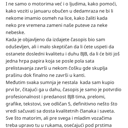
I ne samo o motorima već i o ljudima, kako pomoći,
kako voziti u januaru obučen u dedamraza ne bi li
nekome imamio osmeh na lice, kako žaliti kada
neko pre vremena zameni naše puteve za neke
nebeske.
Kada je objavljeno da izdajete časopis bio sam
oduševljen, ali i malo skeptičan da li ćete uspeti da
ostanete dosledni kvalitetu i duhu BJB, da li će biti još
jedna hrpa papira koja se posle pola sata
prelistavanja završi u nekom čošku gde skuplja
prašinu dok finalno ne završi u kanti.
Međutim svaka sumnja je nestala kada sam kupio
prvi br, čitajući ga u dahu, časopis je samo je potvrdio
profesionalnost i predanost BJB tima, prelomi,
grafike, tekstovi, sve odličan 5, definitivno nešto što
vredi sačuvati sa dosta kvalitetnih članaka i saveta.
Sve što matorim, ali pre svega i mladim vozačima
treba upravo tu u rukama, osećajući pod prstima