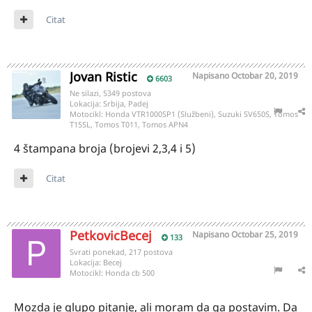
Citat
Jovan Ristic
Napisano
Octobar 20, 2019
6603
Ne silazi, 5349 postova
Lokacija:
Srbija, Padej
Motocikl:
Honda VTR1000SP1 (Službeni), Suzuki SV650S, Tomos
T15SL, Tomos T011, Tomos APN4
4 štampana broja (brojevi 2,3,4 i 5)
Citat
PetkovicBecej
Napisano
Octobar 25, 2019
133
Svrati ponekad, 217 postova
Lokacija:
Becej
Motocikl:
Honda cb 500
Mozda je glupo pitanje, ali moram da ga postavim. Da