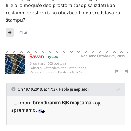
li je bilo moguće deo prostora časopisa izdati kao
reklamni prostor i tako obezbediti deo sredstava za
štampu?
Citat
Savan
Napisano
Octobar 25, 2019
8699
Drug član, 4503 postova
Lokacija:
Rotterdam, the Netherlands
Motocikl:
Triumph Daytona 955i SE
On 18.10.2019. at 17:27,
Pablo
je napisao:
..... onom
brendiranim
BJB
majicama
koje
spremamo.