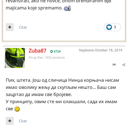
revanširati, ako ne novce, onom brendiranim BJB
majicama koje spremamo.
Citat
3
Zuba87
Napisano
Octobar 18, 2019
6724
Drug član, 1652 postova
Пих, штета. Још од сличица Нинџа корњача нисам
имао оволику жељу да скупљам нешто... Баш сам
зацртао да имам све бројеве.
У принципу, овим сте ми олакшали, сада их имам
све
Citat