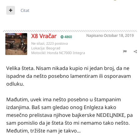
Citat
X8 Vračar
Napisano
Octobar 18, 2019
4860
Ne silazi, 2223 postova
Lokacija:
Beograd
Motocikl:
Honda NC700D Integra
Velika šteta. Nisam nikada kupio ni jedan broj, da ne
ispadne da nešto posebno lamentiram ili osporavam
odluku.
Mađutim, uvek ima nešto posebno u štampanim
izdanjima. Baš sam gledao onog Enlgleza kako
mesečno prelistava njihove bajkerske NEDELJNIKE, pa
sam pomislio da je šteta što mi nemamo tako nešto.
Međutim, tržište nam je takvo...