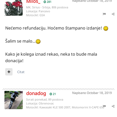
Milos_
Napisano
Octobar 18, 2019
281
MK. Sirius - Srbija, 806 postova
Lokacija:
Pancevo
Motocikl:
GSA
Nećemo refundaciju. Hoćemo štampano izdanje!
Šalim se malo...
Kako je kolega iznad rekao, neka to bude mala
donacija!
Citat
donadog
Napisano
Octobar 18, 2019
21
Svrati ponekad, 89 postova
Lokacija:
Obrenovac
Motocikl:
Kawasaki KLE 500 2007, Motomorini X-CAPE 650