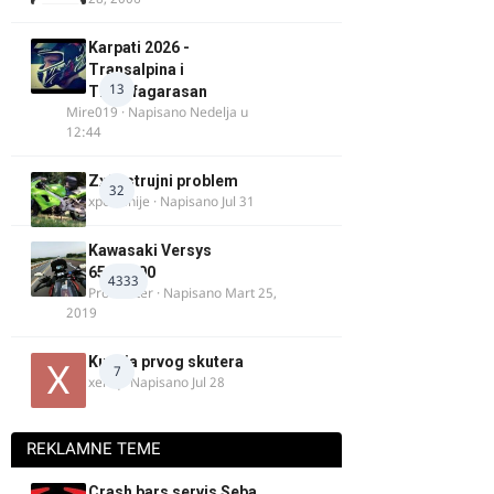
Karpati 2026 -
Transalpina i
13
Transfagarasan
Mire019
· Napisano
Nedelja u
12:44
Zx9r strujni problem
32
xpetronije
· Napisano
Jul 31
Kawasaki Versys
650/1000
4333
ProMaster
· Napisano
Mart 25,
2019
Kupnja prvog skutera
7
xertq
· Napisano
Jul 28
REKLAMNE TEME
Crash bars servis Seba