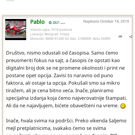
Pablo
Napisano
Octobar 18, 2019
2821
Vlasnik sajta, 5518 postova
Lokacija:
Beograd, Srbija
Motocikl:
BMW R1200 GS Adv, S1000RR; Beta 350RR
Društvo, nismo odustali od časopisa. Samo ćemo
preusmeriti fokus na sajt, a časopis će opstati kao
digitalni broj dok se ne promene okolnosti i print ne
postane opet opcija. Zavisi to naravno od puno
faktora, ali ostaje ta opcija. Pokušali smo sa mikro
tiražem, ali je cena bitno veća. Inače, planiramo
specijalna izdanja koja ćemo najverovatnije štampati.
Ali da ne najavljujem, bićete obavešteni na vreme.
Inače, hvala svima na podršci. Preko vikenda šaljemo
mejl pretplatnicima, svakako ćemo se svima