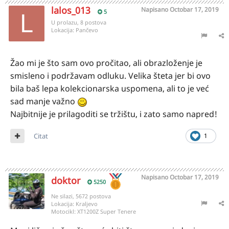
lalos_013
Napisano
Octobar 17, 2019
5
U prolazu, 8 postova
Lokacija:
Pančevo
Žao mi je što sam ovo pročitao, ali obrazloženje je
smisleno i podržavam odluku. Velika šteta jer bi ovo
bila baš lepa kolekcionarska uspomena, ali to je već
sad manje važno
Najbitnije je prilagoditi se tržištu, i zato samo napred!
Citat
1
Napisano
Octobar 17, 2019
doktor
5250
Ne silazi, 5672 postova
Lokacija:
Kraljevo
Motocikl:
XT1200Z Super Tenere