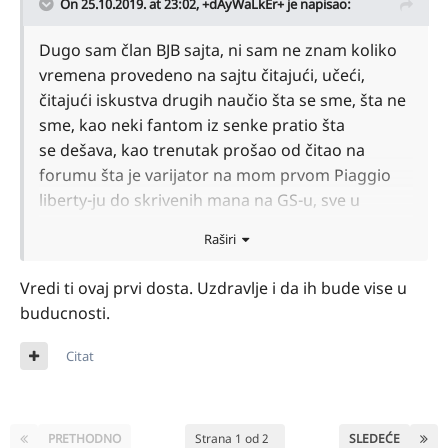
On 25.10.2019. at 23:02,
+dAyWaLkEr+
je napisao:
Dugo sam član BJB sajta, ni sam ne znam koliko
vremena provedeno na sajtu čitajući, učeći,
čitajući iskustva drugih naučio šta se sme, šta ne
sme, kao neki fantom iz senke pratio šta
se dešava, kao trenutak prošao od čitao na
forumu šta je varijator na mom prvom Piaggio
liberty-ju do skrivenih mana na GS-u, sve u
svemu BJB je mesto gde se može naučiti dosta o
Raširi
svojim ljubimcima iz iskustva starijih bajkera.
I ne samo o motorima već i o ljudima, kako
Vredi ti ovaj prvi dosta. Uzdravlje i da ih bude vise u
pomoći, kako voziti u januaru obučen u
buducnosti.
dedamraza ne bi li nekome imamio osmeh na
lice, kako žaliti kada neko pre vremena zameni
Citat
naše puteve za neke nebeske.
Kada je objavljeno da izdajete časopis bio sam
oduševljen, ali i malo skeptičan da li ćete uspeti
PRETHODNO
Strana 1 od 2
SLEDEĆE