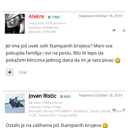
Alekre
Napisano
Octobar 18, 2019
17802
Integrisan, 8728 postova
Lokacija:
Smederevo
Motocikl:
TDM 900
Jel ima još uvek svih štampanih brojeva? Meni sve
pokupila familija i ovi na poslu. Bilo bi lepo da
pokažem klincima jednog dana da im je tata pisao
Citat
Jovan Ristic
Napisano
Octobar 18, 2019
6603
Ne silazi, 5349 postova
Lokacija:
Srbija, Padej
Motocikl:
Honda VTR1000SP1 (Službeni), Suzuki SV650S, Tomos
T15SL, Tomos T011, Tomos APN4
Ostalo je na zalihama još štampanih brojeva