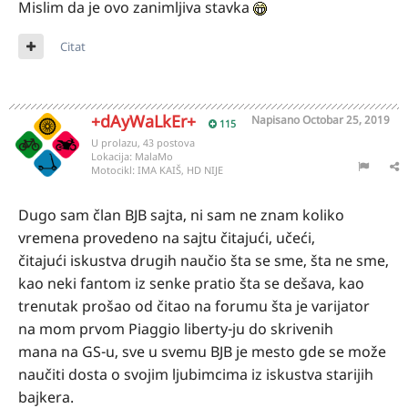
Mislim da je ovo zanimljiva stavka
Citat
+dAyWaLkEr+
Napisano
Octobar 25, 2019
115
U prolazu, 43 postova
Lokacija:
MalaMo
Motocikl:
IMA KAIŠ, HD NIJE
Dugo sam član BJB sajta, ni sam ne znam koliko
vremena provedeno na sajtu čitajući, učeći,
čitajući iskustva drugih naučio šta se sme, šta ne sme,
kao neki fantom iz senke pratio šta se dešava, kao
trenutak prošao od čitao na forumu šta je varijator
na mom prvom Piaggio liberty-ju do skrivenih
mana na GS-u, sve u svemu BJB je mesto gde se može
naučiti dosta o svojim ljubimcima iz iskustva starijih
bajkera.