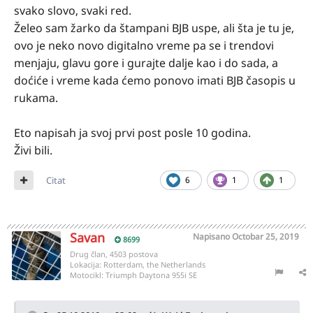
svako slovo, svaki red.
Želeo sam žarko da štampani BJB uspe, ali šta je tu je,
ovo je neko novo digitalno vreme pa se i trendovi
menjaju, glavu gore i gurajte dalje kao i do sada, a
doćiće i vreme kada ćemo ponovo imati BJB časopis u
rukama.
Eto napisah ja svoj prvi post posle 10 godina.
Živi bili.
Citat
6
1
1
Savan
Napisano
Octobar 25, 2019
8699
Drug član, 4503 postova
Lokacija:
Rotterdam, the Netherlands
Motocikl:
Triumph Daytona 955i SE