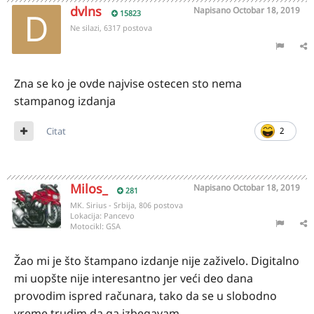
dvlns
Napisano
Octobar 18, 2019
15823
Ne silazi, 6317 postova
Zna se ko je ovde najvise ostecen sto nema
stampanog izdanja
Citat
2
Milos_
Napisano
Octobar 18, 2019
281
MK. Sirius - Srbija, 806 postova
Lokacija:
Pancevo
Motocikl:
GSA
Žao mi je što štampano izdanje nije zaživelo. Digitalno
mi uopšte nije interesantno jer veći deo dana
provodim ispred računara, tako da se u slobodno
vreme trudim da ga izbegavam.