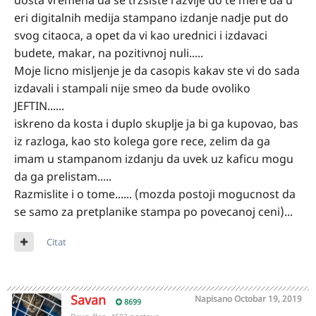
dosta vremena da se trzsiste razvije do te mere da u
eri digitalnih medija stampano izdanje nadje put do
svog citaoca, a opet da vi kao urednici i izdavaci
budete, makar, na pozitivnoj nuli.....
Moje licno misljenje je da casopis kakav ste vi do sada
izdavali i stampali nije smeo da bude ovoliko
JEFTIN......
iskreno da kosta i duplo skuplje ja bi ga kupovao, bas
iz razloga, kao sto kolega gore rece, zelim da ga
imam u stampanom izdanju da uvek uz kaficu mogu
da ga prelistam.....
Razmislite i o tome...... (mozda postoji mogucnost da
se samo za pretplanike stampa po povecanoj ceni)...
Citat
Savan
Napisano
Octobar 19, 2019
8699