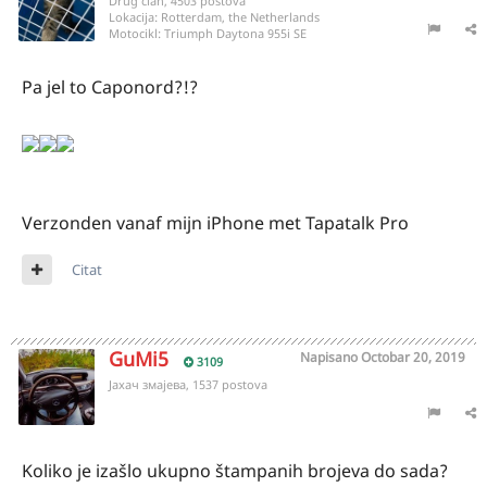
Drug član, 4503 postova
Lokacija:
Rotterdam, the Netherlands
Motocikl:
Triumph Daytona 955i SE
Pa jel to Caponord?!?
Verzonden vanaf mijn iPhone met Tapatalk Pro
Citat
GuMi5
Napisano
Octobar 20, 2019
3109
Јахач змајева, 1537 postova
Koliko je izašlo ukupno štampanih brojeva do sada?