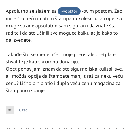
Apsolutno se slažem sa
-ovim postom. Žao
@doktor
mi je što neću imati tu štampanu kolekciju, ali opet sa
druge strane apsolutno sam siguran i da znate šta
radite i da ste učinili sve moguće kalkulacije kako to
da izvedete.
Takođe što se mene tiče i moje preostale pretplate,
shvatite je kao skromnu donaciju.
Opet ponavljam, znam da ste sigurno iskalkulisali sve,
ali možda opcija da štampate manji tiraž za neku veću
cenu? Lično bih platio i duplo veću cenu magazina za
štampano izdanje...
Citat