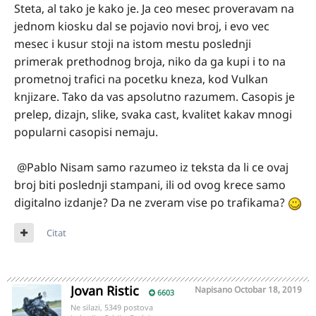
Steta, al tako je kako je. Ja ceo mesec proveravam na
jednom kiosku dal se pojavio novi broj, i evo vec
mesec i kusur stoji na istom mestu poslednji
primerak prethodnog broja, niko da ga kupi i to na
prometnoj trafici na pocetku kneza, kod Vulkan
knjizare. Tako da vas apsolutno razumem. Casopis je
prelep, dizajn, slike, svaka cast, kvalitet kakav mnogi
popularni casopisi nemaju.
@Pablo Nisam samo razumeo iz teksta da li ce ovaj
broj biti poslednji stampani, ili od ovog krece samo
digitalno izdanje? Da ne zveram vise po trafikama?
Citat
Jovan Ristic
Napisano
Octobar 18, 2019
6603
Ne silazi, 5349 postova