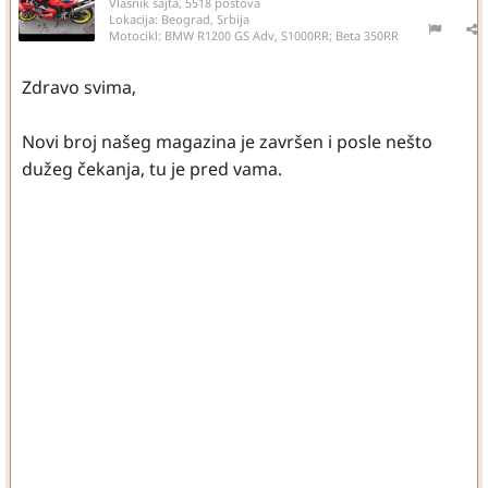
Vlasnik sajta, 5518 postova
Lokacija:
Beograd, Srbija
Motocikl:
BMW R1200 GS Adv, S1000RR; Beta 350RR
Zdravo svima,
Novi broj našeg magazina je završen i posle nešto
dužeg čekanja, tu je pred vama.