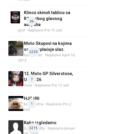
Klincu skinuli tablicu sa
R125 zbog glasnog
36
auspuha
grof
· Napisano
Pre 15 sati
Moto Skupovi na kojima
se ne naplaćuje ulaz.
2220
Kum_Mixer
· Napisano
April 16,
2013
12. Moto GP Silverstone,
7
UK, 2026
mixa
· Napisano
Pre 15 sati
HJC i90
1
bobi_krofna
· Napisano
Pre 2
sati
Kako izgledamo
3215
Guest diRRty · Napisano
Januar
28, 2006