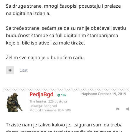
Sa druge strane, mnogi časopisi posustaju i prelaze
na digitalna izdanja.
Sa treće strane, sećam se da su ranije obećavali svetlu
budućnost štampe sa full digitalnim štamparijama
koje bi bile isplative i za male tiraže.
Želim sve najbolje u budućem radu.
Citat
PedjaBgd
Napisano
Octobar 19, 2019
182
The hunter, 226 postova
Lokacija:
Beograd
Motocikl:
Yamaha TDM 900
Trziste nam je takvo kakvo je....siguran sam da treba