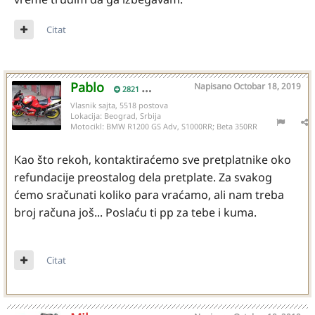
Citat
Pablo
Napisano
Octobar 18, 2019
2821
Vlasnik sajta, 5518 postova
Lokacija:
Beograd, Srbija
Motocikl:
BMW R1200 GS Adv, S1000RR; Beta 350RR
Kao što rekoh, kontaktiraćemo sve pretplatnike oko
refundacije preostalog dela pretplate. Za svakog
ćemo sračunati koliko para vraćamo, ali nam treba
broj računa još... Poslaću ti pp za tebe i kuma.
Citat