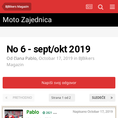
BJBikers Magazin
Moto Zajednica
No 6 - sept/okt 2019
Od člana
Pablo
,
Octobar 17, 2019
in
BJBikers
Magazin
Napiši svoj odgovor
PRETHODNO
Strana 1 od 2
SLEDEĆE
Pablo
Napisano
Octobar 17, 2019
2821