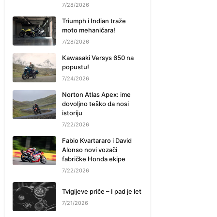
7/28/2026
Triumph i Indian traže
moto mehaničara!
7/28/2026
Kawasaki Versys 650 na
popustu!
7/24/2026
Norton Atlas Apex: ime
dovoljno teško da nosi
istoriju
7/22/2026
Fabio Kvartararo i David
Alonso novi vozači
fabričke Honda ekipe
7/22/2026
Tvigijeve priče – I pad je let
7/21/2026