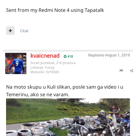
Sent from my Redmi Note 4 using Tapatalk
Citat
kvaicnenad
Napisano
Avgust 1, 2019
418
Svrati ponekad, 216 postova
Lokacija:
Futog
Motocikl:
SVT650X
Na moto skupu u Kuli slikan, posle sam ga video i u
Temerinu, ako se ne varam.