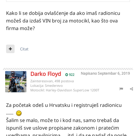
Kako li se dobija ovlašćenje da ako imaš radionicu
možeš da izdaš VIN broj za motocikl, kao što ova
firma može?
Citat
Darko Floyd
Napisano
Septembar 6, 2019
922
Zainteresovan, 498 postova
Lokacija:
Smederevo
Motocikl:
Harley-Davidson SuperLow 1200T
Za početak odeš u Hrvatsku i registruješ radionicu
......
Šalim se malo, može to i kod nas, samo trebaš da
ispuniš sve uslove propisane zakonom i pratećim
uredbama, pravilnicima .... itd. i da se nadaš da posle