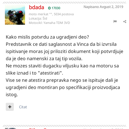
bdada
Napisano
Avgust 2, 2019
17030
moto merkat °°, 5034 postova
Lokacija:
Šid
Motocikl:
Yamaha TDM 3VD
Kako mislis potvrdu za ugradjeni deo?
Predstavnik ce dati saglasnost a Vinca da bi izvrsila
ispitivanje moras joj priloziti dokument koji potvrdjuje
da je deo namenski za taj tip vozila.
Ne mozes staviti dugacku viljusku kao na motoru sa
slike iznad i to "atestirati".
Vise se ne atestira prepravka nego se ispituje dali je
ugradjeni deo montiran po specifikaciji proizvodjaca
istog.
Citat