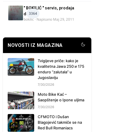
" BOKILIĆ " servis, prodaja
3364
delova
bokilic
· Napisano
Maj 29, 2011
NOVOSTI IZ MAGAZINA
Tvigijeve priče: kako je
kvalitetna Jawa 250 и 175
enduro “zalutala” u
Jugoslaviju
7/30/2026
Moto Bike Kać –
Saopštenje o Ipone uljima
7/30/2026
CFMOTO i Dušan
Blagojević takmiče se na
Red Bull Romaniacs