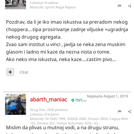
Lokacija:
Krusevac
Motocikl:
Sprint Regal Raptor
Pozdrav, da li je iko imao iskustva sa preradom nekog
choppera....tipa prosirivanje zadnje viljuske +ugradnja
nekog drugog agregata.
Zvao sam institut u vinci , javlja se neka zena muskim
glasom i ladno mi kaze da nezna nista o tome.
Ako neko ima iskustva, neka kaze....castim pivo...
Citat
Napisano
Avgust 1, 2019
abarth_maniac
7527
Drug član, 2930 postova
Lokacija:
Zrenjanin
Motocikl:
SV 650S 1999, SV650S 2000, Simson SR50, Cagiva Mito
125, Simson S51, Tomos Automatic A3SL, A3...
Mislim da plivas u mutnoj vodi, a na drugu stranu,