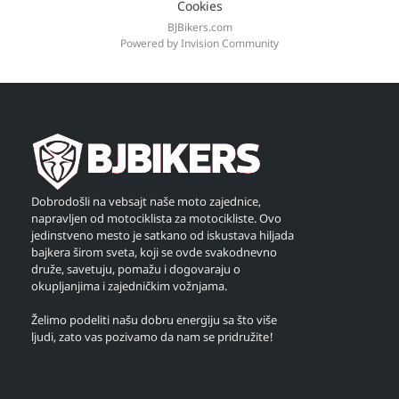
Cookies
BJBikers.com
Powered by Invision Community
Dobrodošli na vebsajt naše moto zajednice,
napravljen od motociklista za motocikliste. Ovo
jedinstveno mesto je satkano od iskustava hiljada
bajkera širom sveta, koji se ovde svakodnevno
druže, savetuju, pomažu i dogovaraju o
okupljanjima i zajedničkim vožnjama.
Želimo podeliti našu dobru energiju sa što više
ljudi, zato vas pozivamo da nam se pridružite!