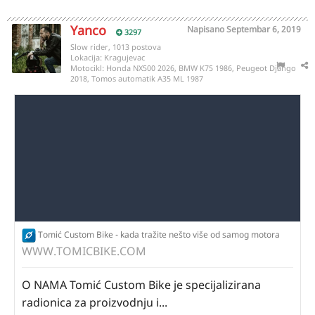
Yanco
Napisano
Septembar 6, 2019
3297
Slow rider, 1013 postova
Lokacija:
Kragujevac
Motocikl:
Honda NX500 2026, BMW K75 1986, Peugeot Django
2018, Tomos automatik A35 ML 1987
Tomić Custom Bike - kada tražite nešto više od samog motora
WWW.TOMICBIKE.COM
O NAMA Tomić Custom Bike je specijalizirana
radionica za proizvodnju i...