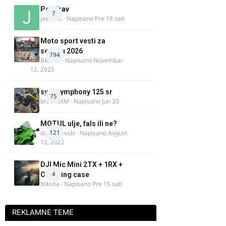
Pozdrav
7
jasminc
· Napisano
Pre 18 sati
Moto sport vesti za
sezonu 2026
794
BRACO
· Napisano
Novembar
12, 2025
sym symphony 125 sr
75
brankoXM
· Napisano
Jun 30
MOTUL ulje, fals ili ne?
121
dalipopovski
· Napisano
Avgust
12, 2022
DJI Mic Mini 2TX + 1RX +
4
Charging case
Niksha
· Napisano
Pre 15 sati
REKLAMNE TEME