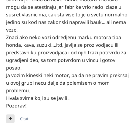
mogu da se atestiraju jer fabrike vrlo rado izlaze u
susret vlasnicima, cak sta vise to je u svetu normalno
jedino su kod nas zakonski napravili bauk....ali nema
veze.
Znaci ako neko vozi odredjenu marku motora tipa
honda, kava, suzuki....itd, javlja se prozivodjacu ili
predstavniku proizvodjaca i od njih trazi potrvrdu za
ugradjeni deo, sa tom potvrdom u vincu i gotov
posao.
Ja vozim kineski neki motor, pa da ne pravim prekrsaj
u ovoj grupi necu dalje da polemisem o mom
problemu.
Hvala svima koji su se javili .
Pozdrav!
Citat