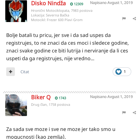
Disko Nindža
Napisano
Avgust 1, 2019
12309
Hronični Motociklopata, 7983 postova
Lokacija:
Severna Bačka
Motocikl:
Frezer 600 Plavi Grom
Bolje batali tu pricu, jer sve i da sad uspes da
registrujes, to ne znaci da ces moci i sledece godine,
znaci svake godine ce biti lutrija i nerviranje da li ces
uspeti da ga registrujes, nije vredno...
Citat
1
Biker Q
Napisano
Avgust 1, 2019
1743
Drug član, 1758 postova
Za sada sve moze i sve ne moze jer tako smo u
mogucnosti (kao zemlja).