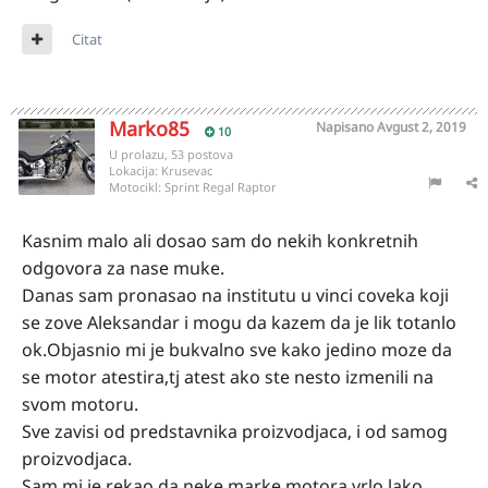
Citat
Marko85
Napisano
Avgust 2, 2019
10
U prolazu, 53 postova
Lokacija:
Krusevac
Motocikl:
Sprint Regal Raptor
Kasnim malo ali dosao sam do nekih konkretnih
odgovora za nase muke.
Danas sam pronasao na institutu u vinci coveka koji
se zove Aleksandar i mogu da kazem da je lik totanlo
ok.Objasnio mi je bukvalno sve kako jedino moze da
se motor atestira,tj atest ako ste nesto izmenili na
svom motoru.
Sve zavisi od predstavnika proizvodjaca, i od samog
proizvodjaca.
Sam mi je rekao da neke marke motora vrlo lako