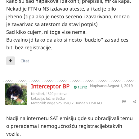
kako su sad napakovali zakon tj prepisali, mrka kapa.
Nekad je FTN u NS izdavao ateste, a i tad je bilo
jebeno (tipa ako je nesto seceno i zavarivano, morao
je zavarivac sa atestom da stavi potpis)
Sad kiko cujem, ni toga vise nema.
Bukvalno jd tako da ako si nesto 'budzio" za sad ces
biti bez registracije.
Citat
Interceptor BP
Napisano
Avgust 1, 2019
15212
Ne silazi, 1520 postova
Lokacija:
Južna Bačka
Motocikl:
Voge 525 DSX,Ex Honda VT750 ACE
Nadji na internetu SAT emisiju gde su obradjivali temu
o preradama i nemogućnošću registracijebtakvih
vozila.