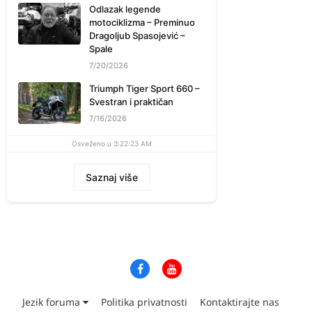
Odlazak legende
motociklizma – Preminuo
Dragoljub Spasojević –
Spale
7/20/2026
Triumph Tiger Sport 660 –
Svestran i praktičan
7/16/2026
Osveženo u 3:22:23 AM
Saznaj više
Jezik foruma
Politika privatnosti
Kontaktirajte nas