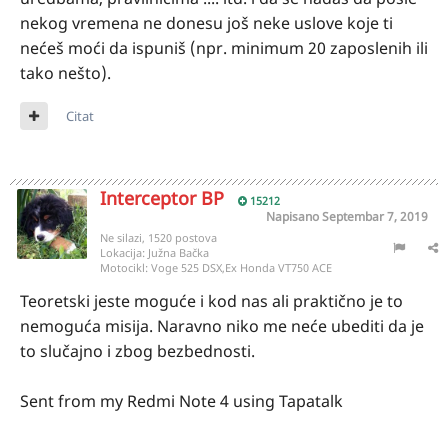
nekog vremena ne donesu još neke uslove koje ti
nećeš moći da ispuniš (npr. minimum 20 zaposlenih ili
tako nešto).
Citat
Interceptor BP
15212
Napisano
Septembar 7, 2019
Ne silazi, 1520 postova
Lokacija:
Južna Bačka
Motocikl:
Voge 525 DSX,Ex Honda VT750 ACE
Teoretski jeste moguće i kod nas ali praktično je to
nemoguća misija. Naravno niko me neće ubediti da je
to slučajno i zbog bezbednosti.
Sent from my Redmi Note 4 using Tapatalk