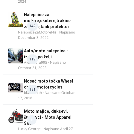
2024
Nalepnice za
motore,skutere,trakice
142
za felne,tank protektori
NalepniceZaMotoreNis
· Napisano
Decembar 3, 2022
Auto/moto nalepnice -
izrada po želji
119
Alexandra995
· Napisano
Octobar 21, 2023
Nosač moto točka Wheel
chock motorcycles
181
blacksmith
· Napisano
Octobar
17, 2018
Moto majice, duksevi,
šuškavci - Moto Apparel
1
SRB
Lucky George
· Napisano
April 27