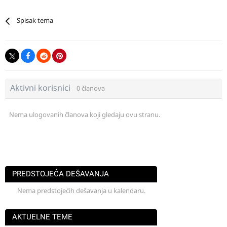
Spisak tema
Aktivni korisnici
0 članova
Nema ulogovanih članova koji gledaju ovu stranu.
PREDSTOJEĆA DEŠAVANJA
Nema predstojećih dešavanja u kalendaru.
AKTUELNE TEME