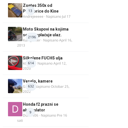
Zontes 350x od
13
Podgorice do Kine
Andrejeeeee
· Napisano
Jul 17
Moto Skupovi na kojima
se ne naplaćuje ulaz.
2196
Kum_Mixer
· Napisano
April 16,
2013
Silkolene FUCHS ulja
614
ktm600
· Napisano
April 12,
2020
Veselo, kamere
632
GR 46
· Napisano
Octobar 25,
2022
Honda f2 prazni se
akomulator
9
Dule1406
· Napisano
Pre 16
sati