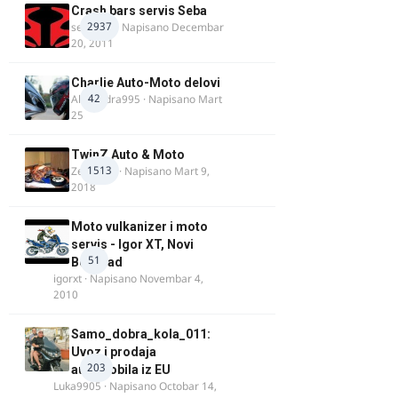
Crash bars servis Seba
2937
seba011
· Napisano
Decembar
20, 2011
Charlie Auto-Moto delovi
42
Alexandra995
· Napisano
Mart
25
TwinZ Auto & Moto
1513
Zeljkamp
· Napisano
Mart 9,
2018
Moto vulkanizer i moto
servis - Igor XT, Novi
51
Beograd
igorxt
· Napisano
Novembar 4,
2010
Samo_dobra_kola_011:
Uvoz i prodaja
203
automobila iz EU
Luka9905
· Napisano
Octobar 14,