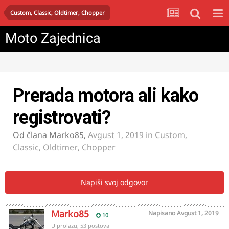
Custom, Classic, Oldtimer, Chopper
Moto Zajednica
Prerada motora ali kako
registrovati?
Od člana
Marko85
,
Avgust 1, 2019
in
Custom,
Classic, Oldtimer, Chopper
Napiši svoj odgovor
Marko85
Napisano
Avgust 1, 2019
10
U prolazu, 53 postova