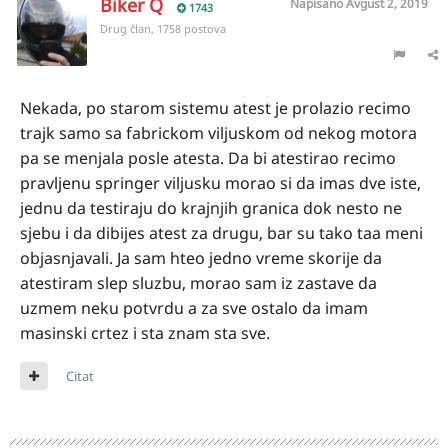
Biker Q
Napisano
Avgust 2, 2019
1743
Drug član, 1758 postova
Nekada, po starom sistemu atest je prolazio recimo
trajk samo sa fabrickom viljuskom od nekog motora
pa se menjala posle atesta. Da bi atestirao recimo
pravljenu springer viljusku morao si da imas dve iste,
jednu da testiraju do krajnjih granica dok nesto ne
sjebu i da dibijes atest za drugu, bar su tako taa meni
objasnjavali. Ja sam hteo jedno vreme skorije da
atestiram slep sluzbu, morao sam iz zastave da
uzmem neku potvrdu a za sve ostalo da imam
masinski crtez i sta znam sta sve.
Citat