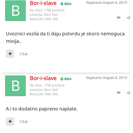
Bor-i-slave
Napisano
Avgust 4, 2019
8864
Ne silazi, 1706 postova
Lokacija:
Novi Sad
Motocikl:
SMC 300
Uvoznici vozila da ti daju potvrdu je skoro nemoguca
misija..
Citat
Bor-i-slave
Napisano
Avgust 4, 2019
8864
Ne silazi, 1706 postova
Lokacija:
Novi Sad
Motocikl:
SMC 300
A i to dodatno papreno naplate.
Citat