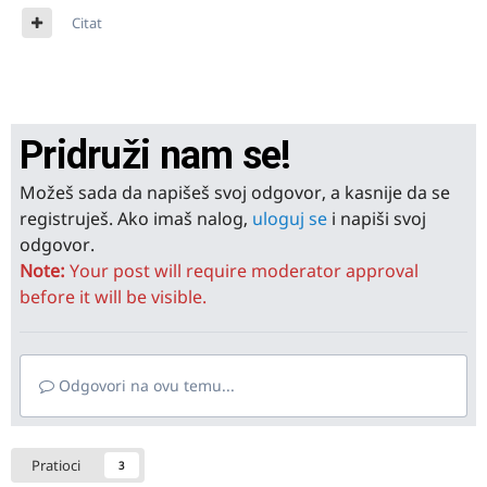
Citat
Pridruži nam se!
Možeš sada da napišeš svoj odgovor, a kasnije da se
registruješ. Ako imaš nalog,
uloguj se
i napiši svoj
odgovor.
Note:
Your post will require moderator approval
before it will be visible.
Odgovori na ovu temu...
Pratioci
3