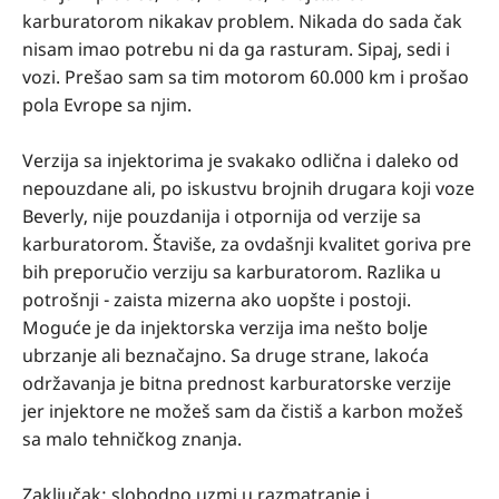
karburatorom nikakav problem. Nikada do sada čak
nisam imao potrebu ni da ga rasturam. Sipaj, sedi i
vozi. Prešao sam sa tim motorom 60.000 km i prošao
pola Evrope sa njim.
Verzija sa injektorima je svakako odlična i daleko od
nepouzdane ali, po iskustvu brojnih drugara koji voze
Beverly, nije pouzdanija i otpornija od verzije sa
karburatorom. Štaviše, za ovdašnji kvalitet goriva pre
bih preporučio verziju sa karburatorom. Razlika u
potrošnji - zaista mizerna ako uopšte i postoji.
Moguće je da injektorska verzija ima nešto bolje
ubrzanje ali beznačajno. Sa druge strane, lakoća
održavanja je bitna prednost karburatorske verzije
jer injektore ne možeš sam da čistiš a karbon možeš
sa malo tehničkog znanja.
Zaključak: slobodno uzmi u razmatranje i