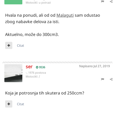
Motocikl:
u potrazi
Hvala na ponudi, ali od od
Malaguti
sam odustao
zbog nabavke delova za isti.
Aktuelno, može do 300cm3.
Citat
ser
Napisano
Jul 27, 2019
9536
-, 1976 postova
Motocikl:
/
Koja je potrosnja tih skutera od 250ccm?
Citat