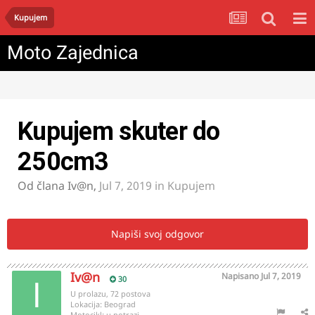
Kupujem
Moto Zajednica
Kupujem skuter do
250cm3
Od člana
Iv@n
,
Jul 7, 2019
in
Kupujem
Napiši svoj odgovor
Iv@n
Napisano
Jul 7, 2019
30
U prolazu, 72 postova
Lokacija:
Beograd
Motocikl:
u potrazi