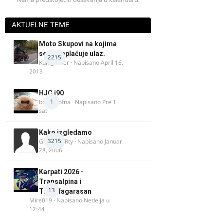
AKTUELNE TEME
Moto Skupovi na kojima
se ne naplaćuje ulaz.
2215
Kum_Mixer
· Napisano
April 16,
2013
HJC i90
1
bobi_krofna
· Napisano
Pre 1
sat
Kako izgledamo
3215
Guest diRRty · Napisano
Januar
28, 2006
Karpati 2026 -
Transalpina i
13
Transfagarasan
Mire019
· Napisano
Nedelja u
12:44