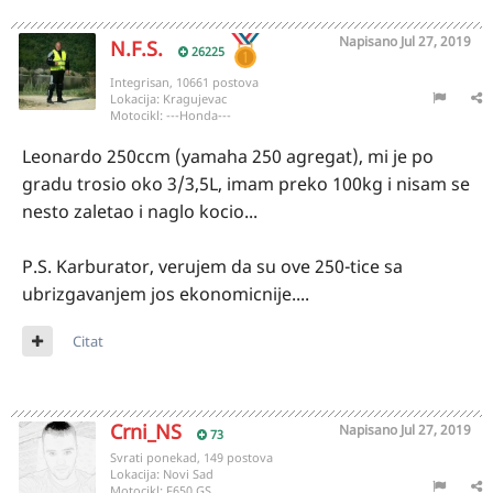
Napisano
Jul 27, 2019
N.F.S.
26225
Integrisan, 10661 postova
Lokacija:
Kragujevac
Motocikl:
---Honda---
Leonardo 250ccm (yamaha 250 agregat), mi je po
gradu trosio oko 3/3,5L, imam preko 100kg i nisam se
nesto zaletao i naglo kocio...
P.S. Karburator, verujem da su ove 250-tice sa
ubrizgavanjem jos ekonomicnije....
Citat
Crni_NS
Napisano
Jul 27, 2019
73
Svrati ponekad, 149 postova
Lokacija:
Novi Sad
Motocikl:
F650 GS