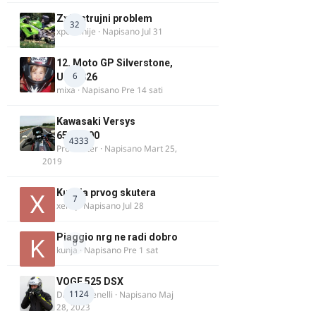
Zx9r strujni problem
32
xpetronije
· Napisano
Jul 31
12. Moto GP Silverstone,
6
UK, 2026
mixa
· Napisano
Pre 14 sati
Kawasaki Versys
650/1000
4333
ProMaster
· Napisano
Mart 25,
2019
Kupnja prvog skutera
7
xertq
· Napisano
Jul 28
Piaggio nrg ne radi dobro
0
kunja
· Napisano
Pre 1 sat
VOGE 525 DSX
1124
DraganBenelli
· Napisano
Maj
28, 2023