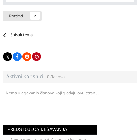
Pratioci
2
Spisak tema
Aktivni korisnici
0 članova
Nema ulogovanih članova koji gledaju ovu stranu.
PREDSTOJEĆA DEŠAVANJA
Nema predstojećih dešavanja u kalendaru.