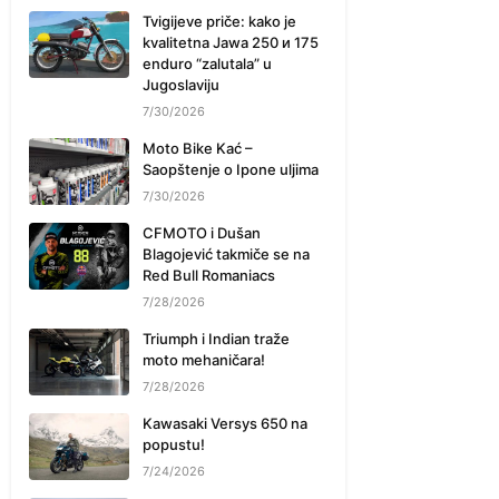
Tvigijeve priče: kako je
kvalitetna Jawa 250 и 175
enduro “zalutala” u
Jugoslaviju
7/30/2026
Moto Bike Kać –
Saopštenje o Ipone uljima
7/30/2026
CFMOTO i Dušan
Blagojević takmiče se na
Red Bull Romaniacs
7/28/2026
Triumph i Indian traže
moto mehaničara!
7/28/2026
Kawasaki Versys 650 na
popustu!
7/24/2026