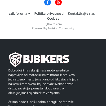
Jezik foruma
Politika privatnosti
Kontaktirajte nas
Cookies
BJBikers.com
Powered by Invision Community
Dobrodošli na vebsajt naše moto zajednice,
napravljen od motociklista za motocikliste. Ovo
jedinstveno mesto je satkano od iskustava hiljada
bajkera širom sveta, koji se ovde svakodnevno
druže, savetuju, pomažu i dogovaraju o
okupljanjima i zajedničkim vožnjama.
Želimo podeliti našu dobru energiju sa što više