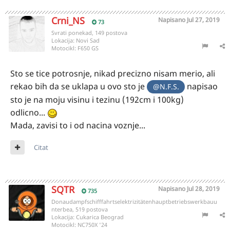
Crni_NS
Napisano
Jul 27, 2019
73
Svrati ponekad, 149 postova
Lokacija:
Novi Sad
Motocikl:
F650 GS
Sto se tice potrosnje, nikad precizno nisam merio, ali
rekao bih da se uklapa u ovo sto je
napisao
@N.F.S.
sto je na moju visinu i tezinu (192cm i 100kg)
odlicno...
Mada, zavisi to i od nacina voznje...
Citat
SQTR
Napisano
Jul 28, 2019
735
Donaudampfschifffahrtselektrizitätenhauptbetriebswerkbauu
nterbea, 519 postova
Lokacija:
Cukarica Beograd
Motocikl:
NC750X '24