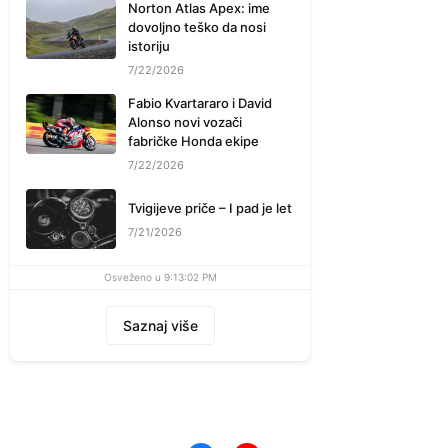
Norton Atlas Apex: ime
dovoljno teško da nosi
istoriju
7/22/2026
Fabio Kvartararo i David
Alonso novi vozači
fabričke Honda ekipe
7/22/2026
Tvigijeve priče – I pad je let
7/21/2026
Osveženo u 9:13:02 PM
Saznaj više