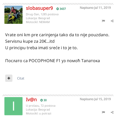
slobasuper9
Napisano
Jul 11, 2019
3437
Drug član, 1285 postova
Lokacija:
Beograd
Motocikl:
NEMAM
Vrate oni km pre carinjenja tako da to nije pouzdano.
Servisnu kupe za 20€...itd
U principu treba imati sreće i to je to.
Послато са POCOPHONE F1 уз помоћ Тапатока
Citat
Iv@n
Napisano
Jul 15, 2019
30
U prolazu, 72 postova
Lokacija:
Beograd
Motocikl:
u potrazi