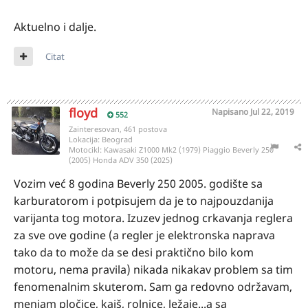
Aktuelno i dalje.
Citat
floyd
Napisano
Jul 22, 2019
552
Zainteresovan, 461 postova
Lokacija:
Beograd
Motocikl:
Kawasaki Z1000 Mk2 (1979) Piaggio Beverly 250
(2005) Honda ADV 350 (2025)
Vozim već 8 godina Beverly 250 2005. godište sa
karburatorom i potpisujem da je to najpouzdanija
varijanta tog motora. Izuzev jednog crkavanja reglera
za sve ove godine (a regler je elektronska naprava
tako da to može da se desi praktično bilo kom
motoru, nema pravila) nikada nikakav problem sa tim
fenomenalnim skuterom. Sam ga redovno održavam,
menjam pločice, kaiš, rolnice, ležaje...a sa