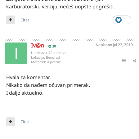
karburatorsku verziju, nećeš uopšte pogrešiti.
Citat
1
Iv@n
Napisano
Jul 22, 2019
30
U prolazu, 72 postova
Lokacija:
Beograd
Motocikl:
u potrazi
Hvala za komentar.
Nikako da nađem očuvan primerak.
I dalje aktuelno.
Citat