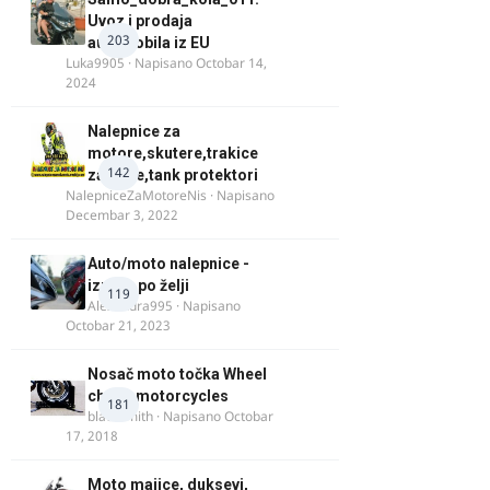
Uvoz i prodaja
203
automobila iz EU
Luka9905
· Napisano
Octobar 14,
2024
Nalepnice za
motore,skutere,trakice
142
za felne,tank protektori
NalepniceZaMotoreNis
· Napisano
Decembar 3, 2022
Auto/moto nalepnice -
izrada po želji
119
Alexandra995
· Napisano
Octobar 21, 2023
Nosač moto točka Wheel
chock motorcycles
181
blacksmith
· Napisano
Octobar
17, 2018
Moto majice, duksevi,