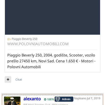
Piaggio Beverly 250
WWW.POLOVNIAUTOMOBILI.COM
Piaggio Beverly 250, 2004. godište, Scooter, vozilo
prešlo 27450 km, Novi Sad. Cena 1.650 € - Motori -
Polovni Automobili
Citat
alexanto
Napisano
Jul 7, 2019
10876
BJB Maxi Scooter Club, 6804 postova