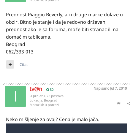
Prednost Piaggio Beverly, ali i druge marke dolaze u
obzir. Bitno je stanje i da je redovno državan,
prednost ako je sa foruma, može biti stranac ili na
domaćim tablicama.
Beograd
062/333-013
Citat
Iv@n
Napisano
Jul 7, 2019
30
U prolazu, 72 postova
Lokacija:
Beograd
Motocikl:
u potrazi
Neko mišljenje za ovaj? Cena je malo jača.