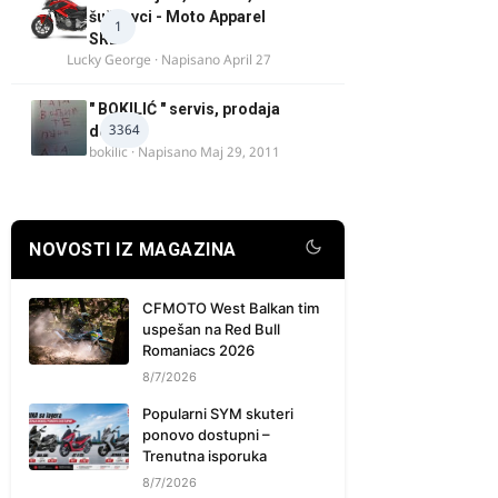
šuškavci - Moto Apparel
1
SRB
Lucky George
· Napisano
April 27
" BOKILIĆ " servis, prodaja
3364
delova
bokilic
· Napisano
Maj 29, 2011
NOVOSTI IZ MAGAZINA
CFMOTO West Balkan tim
uspešan na Red Bull
Romaniacs 2026
8/7/2026
Popularni SYM skuteri
ponovo dostupni –
Trenutna isporuka
8/7/2026