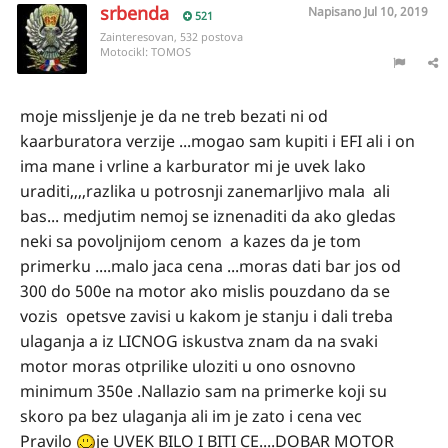
srbenda
Napisano
Jul 10, 2019
521
Zainteresovan, 532 postova
Motocikl:
TOMOS
moje missljenje je da ne treb bezati ni od
kaarburatora verzije ...mogao sam kupiti i EFI ali i on
ima mane i vrline a karburator mi je uvek lako
uraditi,,,,razlika u potrosnji zanemarljivo mala ali
bas... medjutim nemoj se iznenaditi da ako gledas
neki sa povoljnijom cenom a kazes da je tom
primerku ....malo jaca cena ...moras dati bar jos od
300 do 500e na motor ako mislis pouzdano da se
vozis opetsve zavisi u kakom je stanju i dali treba
ulaganja a iz LICNOG iskustva znam da na svaki
motor moras otprilike uloziti u ono osnovno
minimum 350e .Nallazio sam na primerke koji su
skoro pa bez ulaganja ali im je zato i cena vec
Pravilo
je UVEK BILO I BITI CE....DOBAR MOTOR