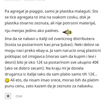
Pa agregat je piaggio, samo je plastika malaguti. Sto
se tice agregata to ima na svakom cosku, dok je
plastika stvarno zeznuta, ali nije potrosni materijal,
nju menjas jedino ako padnes.
Ima da se nabavi u italiji od zvanicnog distributera
(kosta sa postarinom kao prva ljubav). Neki delovi se
mogu naci preko ebay-a. Ja sam narucio onaj plasticni
poklopac od zmigavca (morao sam da kupim i levi i
desni) bilo je oko 12€ sa postarinom sve ukupno 40€
(ako se dobro secam). Na kraju mi je donela
drugarica iz italije tako da sam platio samo tih 12€...
Ali eto, da nisam imao srece, morao bih da platim
punu cenu, zato kazem da je zeznuto za nabavku.
Citat