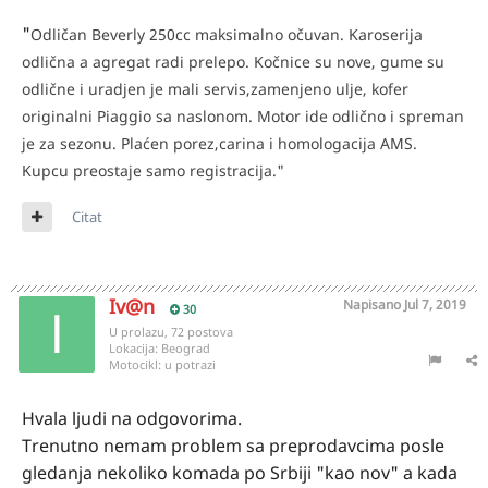
"
Odličan Beverly 250cc maksimalno očuvan. Karoserija
odlična a agregat radi prelepo. Kočnice su nove, gume su
odlične i uradjen je mali servis,zamenjeno ulje, kofer
originalni Piaggio sa naslonom. Motor ide odlično i spreman
je za sezonu. Plaćen porez,carina i homologacija AMS.
Kupcu preostaje samo registracija."
Citat
Iv@n
Napisano
Jul 7, 2019
30
U prolazu, 72 postova
Lokacija:
Beograd
Motocikl:
u potrazi
Hvala ljudi na odgovorima.
Trenutno nemam problem sa preprodavcima posle
gledanja nekoliko komada po Srbiji "kao nov" a kada