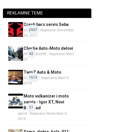
REKLAMNE TEME
Crash bars servis Seba
2937
seba011
· Napisano
Decembar
20, 2011
Charlie Auto-Moto delovi
42
Alexandra995
· Napisano
Mart
25
TwinZ Auto & Moto
1513
Zeljkamp
· Napisano
Mart 9,
2018
Moto vulkanizer i moto
servis - Igor XT, Novi
51
Beograd
igorxt
· Napisano
Novembar 4,
2010
Samo_dobra_kola_011: