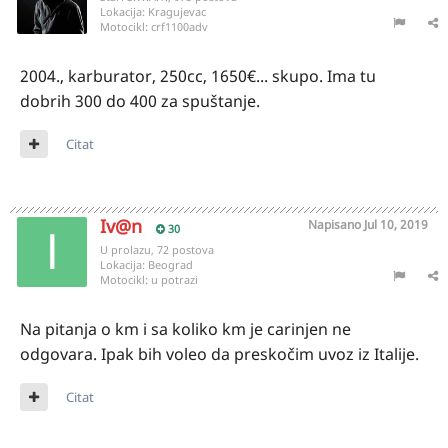
Lokacija:
Kragujevac
Motocikl:
crf1100adv
2004., karburator, 250cc, 1650€... skupo. Ima tu
dobrih 300 do 400 za spuštanje.
Citat
Iv@n
Napisano
Jul 10, 2019
30
U prolazu, 72 postova
Lokacija:
Beograd
Motocikl:
u potrazi
Na pitanja o km i sa koliko km je carinjen ne
odgovara. Ipak bih voleo da preskočim uvoz iz Italije.
Citat