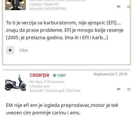
Lokacija:
Žabalj-NS
Motocikl:
AA500/MT450
To ti je verzija sa karburatorom, nije ajnspric (EFI)....
znaju da prave probleme. EFI je mnogo bolje resenje
(2005. je prelazna godina. Ima ih i EFI i karb...)
Citat
cezarpa
Napisano
Jul 7, 2019
12907
Ne silazi, 3142 postova
Lokacija:
pvo
Motocikl:
Connect gy6 125,E bike
EM nije efi em je izgleda preprodavac,motor je tek
uvezen cim pominje carinu i ams.