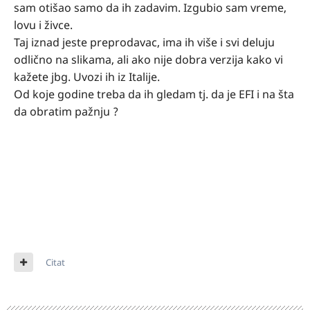
sam otišao samo da ih zadavim. Izgubio sam vreme,
lovu i živce.
Taj iznad jeste preprodavac, ima ih više i svi deluju
odlično na slikama, ali ako nije dobra verzija kako vi
kažete jbg. Uvozi ih iz Italije.
Od koje godine treba da ih gledam tj. da je EFI i na šta
da obratim pažnju ?
Citat