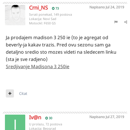
Crni_NS
Napisano
Jul 24, 2019
73
Svrati ponekad, 149 postova
Lokacija:
Novi Sad
Motocikl:
F650 GS
Ja prodajem madison 3 250 ie (to je agregat od
beverly-ja kakav trazis. Pred ovu sezonu sam ga
detaljno sredio sto mozes videti na sledecem linku
(sta je sve radjeno)
Sredjivanje Madisona 3 250ie
Citat
Iv@n
Napisano
Jul 27, 2019
30
U prolazu, 72 postova
Lokacija:
Beograd