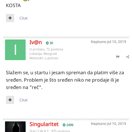
KOSTA
Citat
Iv@n
Napisano
Jul 10, 2019
30
U prolazu, 72 postova
Lokacija:
Beograd
Motocikl:
u potrazi
Slažem se, u startu i jesam spreman da platim više za
sređen. Problem je što sređen niko ne prodaje ili je
sređen na "reč".
Citat
Singularitet
Napisano
Jul 10, 2019
2496
Stari S.W.A.T., 975 postova