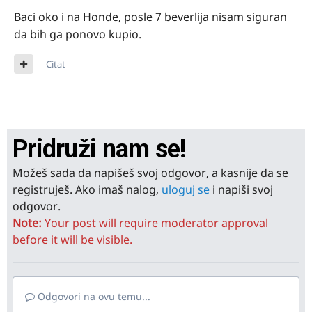
Baci oko i na Honde, posle 7 beverlija nisam siguran
da bih ga ponovo kupio.
Citat
Pridruži nam se!
Možeš sada da napišeš svoj odgovor, a kasnije da se
registruješ. Ako imaš nalog,
uloguj se
i napiši svoj
odgovor.
Note:
Your post will require moderator approval
before it will be visible.
Odgovori na ovu temu...