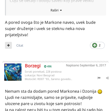
Čuju se detalji i dobiju saveti koji prave veliku
razliku u bezbednosti i tehnici vožnje.
Raširi
Dakle, ne razmišljajte dugo, već pravac Kula!
A pored ovoga što je Markone naveo, uvek bude
super druženje i uvek se steknu neka nova
prijateljstva!
Citat
2
Borzegi
Napisano
Septembar 6, 2017
496
Svrati ponekad, 228 postova
Lokacija:
Novi Beograd
Motocikl:
RD07 '93., šareno govedo..
Nemam sta da dodam pored Markonea i Dzonija
Ljudi ne razmisljajte, samo se prijavite, najbolje
ulozene pare u zivotu koje sam potrosio!
Ja na zalost necu biti tu u tom periodu ali bi rado bio