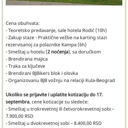
Cena obuhvata:
- Teoretsko predavanje, sale hotela Rodić (10h)
- Zakup staze - Praktične vežbe na karting stazi
rezervisanoj za polaznike Kampa (6h)
- Smeštaj u hotelu (
2 noćenja
), sa doručkom
- Brendirana majica
- Traka za ključeve
- Brendirani BJBikers blok i olovka
- Organizovanu BJB vožnju na relaciji Kula-Beograd
Ukoliko se prijavite i uplatite kotizaciju do 17.
septembra
, cene kotizacije su sledeće:
- Smeštaj u trokrevetnoj ili četvorokrevetnoj sobi –
7.900,00 RSD
- Smeštaj u dvokrevetnoj sobi – 8.400,00 RSD