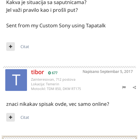
Kakva je situacija sa saputnicama?
Jel važi pravilo kao i prošli put?
Sent from my Custom Sony using Tapatalk
Citat
tibor
Napisano
Septembar 5, 2017
677
Zainteresovan, 712 postova
Lokacija:
Temerin
Motocikl:
TDM 850, DKW RT175
znaci nikakav spisak ovde, vec samo online?
Citat