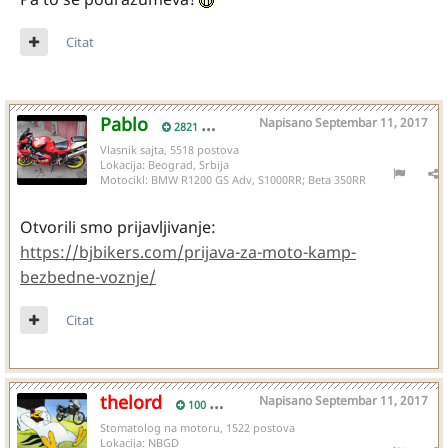
Citat
Pablo
Napisano
Septembar 11, 2017
2821
Vlasnik sajta, 5518 postova
Lokacija:
Beograd, Srbija
Motocikl:
BMW R1200 GS Adv, S1000RR; Beta 350RR
Otvorili smo prijavljivanje:
https://bjbikers.com/prijava-za-moto-kamp-
bezbedne-voznje/
Citat
thelord
Napisano
Septembar 11, 2017
100
Stomatolog na motoru, 1522 postova
Lokacija:
NBGD