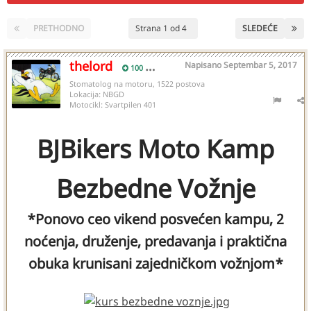
PRETHODNO
Strana 1 od 4
SLEDEĆE
thelord
Napisano
Septembar 5, 2017
100
Stomatolog na motoru, 1522 postova
Lokacija:
NBGD
Motocikl:
Svartpilen 401
BJBikers Moto Kamp
Bezbedne Vožnje
*Ponovo ceo vikend posvećen kampu, 2
noćenja, druženje, predavanja i praktična
obuka krunisani zajedničkom vožnjom*