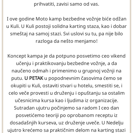
prihvatiti, zavisi samo od vas.
I ove godine Moto kamp bezbedne vožnje biće odžan
u Kuli. U Kuli postoji solidna karting staza, kao i dobar
smeštaj na samoj stazi. Svi uslovi su tu, pa nije bilo
razloga da nešto menjamo!
Koncept kampa je da potpuno posvetimo ceo vikend
učenju i praktikovanju bezbedne vožnje, a da
naučeno odmah i primenimo u grupnoj vožnji na
putu.
U PETAK
u popodnevnim časovima ćemo se
okupiti u Kuli, ostaviti stvari u hotelu, smestiti se, i
celo veče provesti u druženju i opuštanju sa ostalim
učesnicima kursa kao i ljudima iz organizacije.
Sutradan ujutru počinjemo sa radom I ceo dan
posvetićemo teoriji po oprobanom receptu iz
dosadašnjih kurseva, uz druženje uveče. U Nedelju
ujutro krećemo sa praktičnim delom na karting stazi