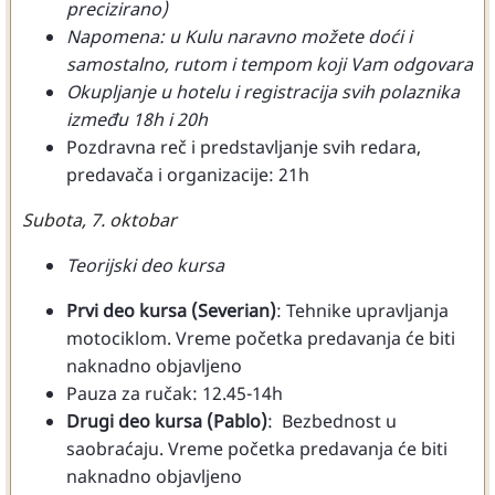
precizirano)
Napomena: u Kulu naravno možete doći i
samostalno, rutom i tempom koji Vam odgovara
Okupljanje u hotelu i registracija svih polaznika
između 18h i 20h
Pozdravna reč i predstavljanje svih redara,
predavača i organizacije: 21h
Subota, 7. oktobar
Teorijski deo kursa
Prvi deo kursa (Severian)
: Tehnike upravljanja
motociklom. Vreme početka predavanja će biti
naknadno objavljeno
Pauza za ručak: 12.45-14h
Drugi deo kursa (Pablo)
: Bezbednost u
saobraćaju. Vreme početka predavanja će biti
naknadno objavljeno