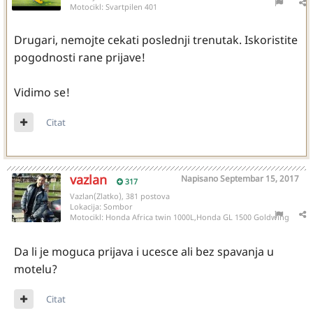
Motocikl:
Svartpilen 401
Drugari, nemojte cekati poslednji trenutak. Iskoristite
pogodnosti rane prijave!
Vidimo se!
Citat
vazlan
Napisano
Septembar 15, 2017
317
Vazlan(Zlatko), 381 postova
Lokacija:
Sombor
Motocikl:
Honda Africa twin 1000L,Honda GL 1500 Goldwing
Da li je moguca prijava i ucesce ali bez spavanja u
motelu?
Citat