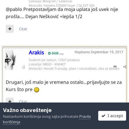
Lokacija:
Beograd / Leskovac
Motocikl:
Yamaha FZS600 Fazer / QJ SVT 650
@pablo Pretpostavljam da moja uplata još uvek nije
prošla.... Dejan Nešković +lepša 1/2
Citat
Arakis
Napisano
Septembar 19, 2017
6608
Svakom po zasluzi, 12507 postova
Lokacija:
NBGD - KN04ET
Motocikl:
Honde Transalp, plavi i narandžasti, oba za dečake
Drugari, još malo je vremena ostalo...prijavljujte se za
Kurs što pre
Citat
Važno obaveštenje
I accept
Nastavkom korišćenja ovog sajta prihvatate
Pravila
korišćenja
VladaSD
Napisano
Septembar 19, 2017
2364