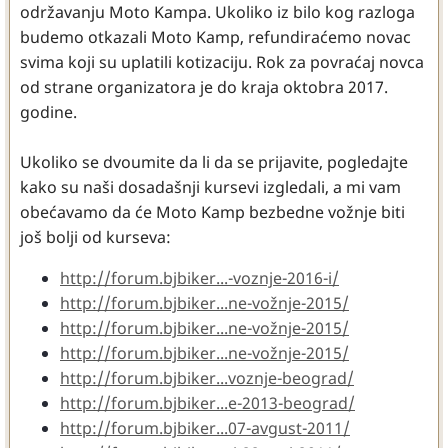
održavanju Moto Kampa. Ukoliko iz bilo kog razloga
budemo otkazali Moto Kamp, refundiraćemo novac
svima koji su uplatili kotizaciju. Rok za povraćaj novca
od strane organizatora je do kraja oktobra 2017.
godine.
Ukoliko se dvoumite da li da se prijavite, pogledajte
kako su naši dosadašnji kursevi izgledali, a mi vam
obećavamo da će Moto Kamp bezbedne vožnje biti
još bolji od kurseva:
http://forum.bjbiker...-voznje-2016-i/
http://forum.bjbiker...ne-vožnje-2015/
http://forum.bjbiker...ne-vožnje-2015/
http://forum.bjbiker...ne-vožnje-2015/
http://forum.bjbiker...voznje-beograd/
http://forum.bjbiker...e-2013-beograd/
http://forum.bjbiker...07-avgust-2011/