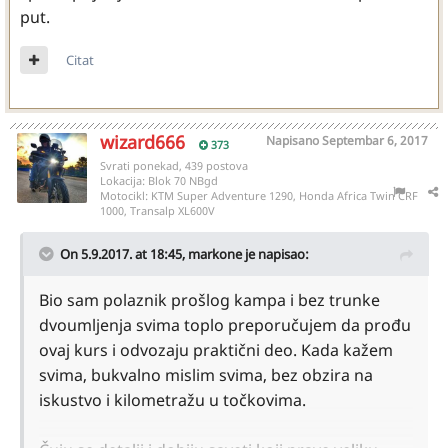
put.
Citat
wizard666
Napisano
Septembar 6, 2017
373
Svrati ponekad, 439 postova
Lokacija:
Blok 70 NBgd
Motocikl:
KTM Super Adventure 1290, Honda Africa Twin CRF
1000, Transalp XL600V
On 5.9.2017. at 18:45,
markone
je napisao:
Bio sam polaznik prošlog kampa i bez trunke
dvoumljenja svima toplo preporučujem da prođu
ovaj kurs i odvozaju praktični deo. Kada kažem
svima, bukvalno mislim svima, bez obzira na
iskustvo i kilometražu u točkovima.