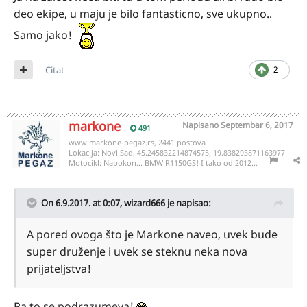
deo ekipe, u maju je bilo fantasticno, sve ukupno..
Samo jako!
Citat
2
markone
Napisano
Septembar 6, 2017
491
www.markone-pegaz.rs, 2441 postova
Lokacija:
Novi Sad, 45.245832214874575, 19.838293871163977
Motocikl:
Napokon... BMW R1150GS! I tako od 2012...
On 6.9.2017. at 0:07,
wizard666
je napisao:
A pored ovoga što je Markone naveo, uvek bude
super druženje i uvek se steknu neka nova
prijateljstva!
Pa to se podrazumeva!