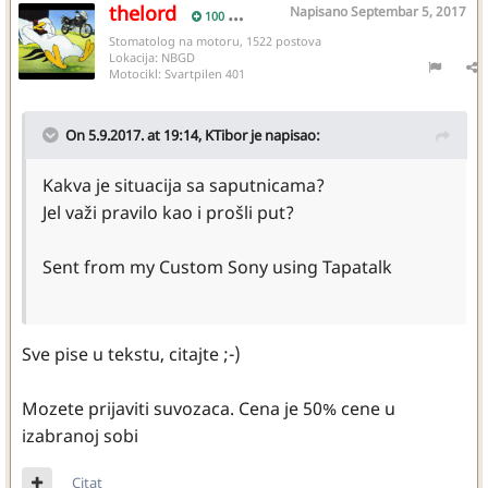
thelord
Napisano
Septembar 5, 2017
100
Stomatolog na motoru, 1522 postova
Lokacija:
NBGD
Motocikl:
Svartpilen 401
On 5.9.2017. at 19:14,
KTibor
je napisao:
Kakva je situacija sa saputnicama?
Jel važi pravilo kao i prošli put?
Sent from my Custom Sony using Tapatalk
Sve pise u tekstu, citajte ;-)
Mozete prijaviti suvozaca. Cena je 50% cene u
izabranoj sobi
Citat