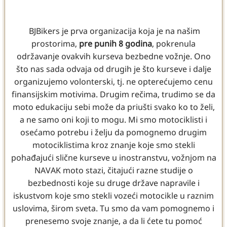
BJBikers je prva organizacija koja je na našim
prostorima,
pre punih 8 godina
, pokrenula
održavanje ovakvih kurseva bezbedne vožnje. Ono
što nas sada odvaja od drugih je što kurseve i dalje
organizujemo volonterski, tj. ne opterećujemo cenu
finansijskim motivima. Drugim rečima, trudimo se da
moto edukaciju sebi može da priušti svako ko to želi,
a ne samo oni koji to mogu. Mi smo motociklisti i
osećamo potrebu i želju da pomognemo drugim
motociklistima kroz znanje koje smo stekli
pohađajući slične kurseve u inostranstvu, vožnjom na
NAVAK moto stazi, čitajući razne studije o
bezbednosti koje su druge države napravile i
iskustvom koje smo stekli vozeći motocikle u raznim
uslovima, širom sveta. Tu smo da vam pomognemo i
prenesemo svoje znanje, a da li ćete tu pomoć