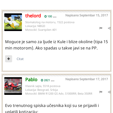
thelord
Napisano
Septembar 15, 2017
100
Stomatolog na motoru, 1522 postova
Lokacija:
NBGD
Motocikl:
Svartpilen 401
Moguce je samo za ljude iz Kule i blize okoline (tipa 15
min motorom). Ako spadas u takve javi se na PP.
Citat
Pablo
Napisano
Septembar 17, 2017
2821
Vlasnik sajta, 5518 postova
Lokacija:
Beograd, Srbija
Motocikl:
BMW R1200 GS Adv, S1000RR; Beta 350RR
Evo trenutnog spiska učesnika koji su se prijavili i
uplatili kotizaciju: