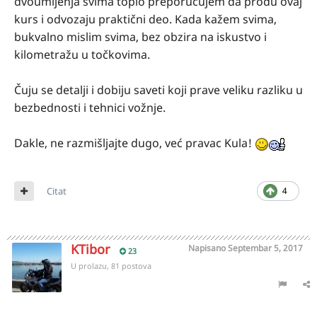
dvoumljenja svima toplo preporučujem da prođu ovaj
kurs i odvozaju praktični deo. Kada kažem svima,
bukvalno mislim svima, bez obzira na iskustvo i
kilometražu u točkovima.
Čuju se detalji i dobiju saveti koji prave veliku razliku u
bezbednosti i tehnici vožnje.
Dakle, ne razmišljajte dugo, već pravac Kula!
Citat
4
KTibor
Napisano
Septembar 5, 2017
23
U prolazu, 81 postova