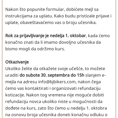
Nakon što popunite formular, dobićete mejl sa
instrukcijama za uplatu. Kako budu pristizale prijave i
uplate, obaveštavaćemo vas o broju učesnika.
Rok za prijavljivanje je nedelja 1. oktobar
, kada ćemo
konačno znati da li imamo dovoljno učesnika da
bismo mogli da održimo kurs.
Otkazivanje
Ukoliko želite da otkažete svoje učešće, to možete
uraditi
do subote 30. septembra do 15h
slanjem e-
mejla na adresu info@bjbikers.com, nakon čega
ćemo vas kontaktirati i organizovati refundaciju
kotizacije. Nakon tog vremena nije moguće dobiti
refundaciju novca ukoliko niste u mogućnosti da
dođete na kurs, zato što ćemo u nedelju 1. oktobra
na osnovu broja učesnika doneti konačnu odluku o