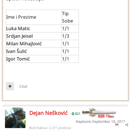
Tip
Ime i Prezime
Sobe
Luka Matic
1/1
Srdjan Jeisel
1/3
Milan Mihajlović
1/1
Ivan Šulić
1/1
Igor Tomić
1/1
Citat
Dejan Nešković
821
Napisano
Septembar 18, 2017
Bivši baksuz :), 611 postova