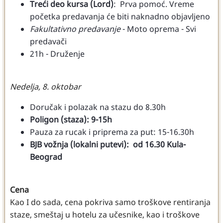
Treći deo kursa (Lord)
: Prva pomoć. Vreme
početka predavanja će biti naknadno objavljeno
Fakultativno predavanje
- Moto oprema - Svi
predavači
21h - Druženje
Nedelja, 8. oktobar
Doručak i polazak na stazu do 8.30h
Poligon (staza): 9-15h
Pauza za rucak i priprema za put: 15-16.30h
BJB vožnja (lokalni putevi): od 16.30 Kula-
Beograd
Cena
Kao I do sada, cena pokriva samo troškove rentiranja
staze, smeštaj u hotelu za učesnike, kao i troškove