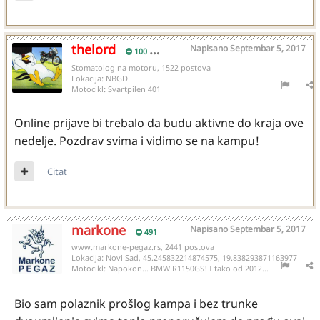
thelord
Napisano
Septembar 5, 2017
100
Stomatolog na motoru, 1522 postova
Lokacija:
NBGD
Motocikl:
Svartpilen 401
Online prijave bi trebalo da budu aktivne do kraja ove
nedelje. Pozdrav svima i vidimo se na kampu!
Citat
markone
Napisano
Septembar 5, 2017
491
www.markone-pegaz.rs, 2441 postova
Lokacija:
Novi Sad, 45.245832214874575, 19.838293871163977
Motocikl:
Napokon... BMW R1150GS! I tako od 2012...
Bio sam polaznik prošlog kampa i bez trunke