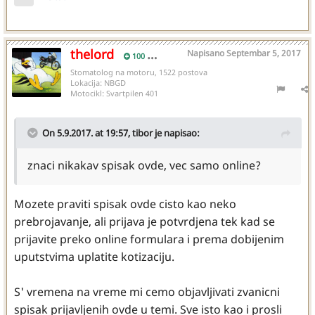
thelord
Napisano
Septembar 5, 2017
100
Stomatolog na motoru, 1522 postova
Lokacija:
NBGD
Motocikl:
Svartpilen 401
On 5.9.2017. at 19:57,
tibor
je napisao:
znaci nikakav spisak ovde, vec samo online?
Mozete praviti spisak ovde cisto kao neko
prebrojavanje, ali prijava je potvrdjena tek kad se
prijavite preko online formulara i prema dobijenim
uputstvima uplatite kotizaciju.
S' vremena na vreme mi cemo objavljivati zvanicni
spisak prijavljenih ovde u temi. Sve isto kao i prosli