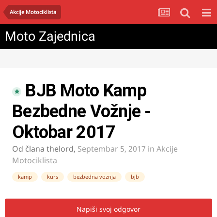
Akcije Motociklista
Moto Zajednica
BJB Moto Kamp
Bezbedne Vožnje -
Oktobar 2017
Od člana
thelord
,
Septembar 5, 2017
in
Akcije
Motociklista
kamp
kurs
bezbedna voznja
bjb
Napiši svoj odgovor