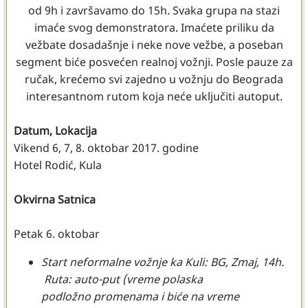
od 9h i završavamo do 15h. Svaka grupa na stazi
imaće svog demonstratora. Imaćete priliku da
vežbate dosadašnje i neke nove vežbe, a poseban
segment biće posvećen realnoj vožnji. Posle pauze za
ručak, krećemo svi zajedno u vožnju do Beograda
interesantnom rutom koja neće uključiti autoput.
Datum, Lokacija
Vikend 6, 7, 8. oktobar 2017. godine
Hotel Rodić, Kula
Okvirna Satnica
Petak 6. oktobar
Start neformalne vožnje ka Kuli: BG, Zmaj, 14h.
Ruta: auto-put (vreme polaska
podložno promenama i biće na vreme