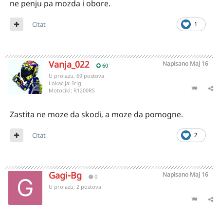
ne penju pa mozda i obore.
Citat
1
Vanja_022
Napisano
Maj 16
60
U prolazu, 69 postova
Lokacija:
Irig
Motocikl:
R1200RS
Zastita ne moze da skodi, a moze da pomogne.
Citat
2
Gagi-Bg
Napisano
Maj 16
0
U prolazu, 2 postova