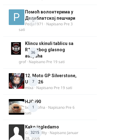
Помоћ волонтерима у
Делиблатској пешчари
0
Pedja1971
· Napisano
Pre 3
sati
Klincu skinuli tablicu sa
R125 zbog glasnog
36
auspuha
grof
· Napisano
Pre 19 sati
12. Moto GP Silverstone,
7
UK, 2026
mixa
· Napisano
Pre 19 sati
HJC i90
1
bobi_krofna
· Napisano
Pre 6
sati
Kako izgledamo
3215
Guest diRRty · Napisano
Januar
28, 2006