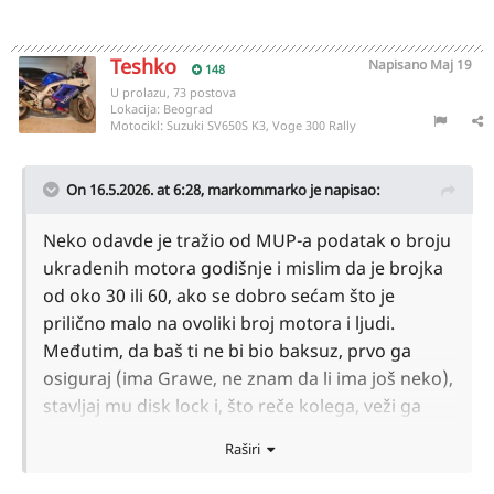
Teshko
Napisano
Maj 19
148
U prolazu, 73 postova
Lokacija:
Beograd
Motocikl:
Suzuki SV650S K3, Voge 300 Rally
On 16.5.2026. at 6:28,
markommarko
je napisao:
Neko odavde je tražio od MUP-a podatak o broju
ukradenih motora godišnje i mislim da je brojka
od oko 30 ili 60, ako se dobro sećam što je
prilično malo na ovoliki broj motora i ljudi.
Međutim, da baš ti ne bi bio baksuz, prvo ga
osiguraj (ima Grawe, ne znam da li ima još neko),
stavljaj mu disk lock i, što reče kolega, veži ga
sajlom/lancem za banderu.
Raširi
Pokrivanje ceradom je uvek dobra stvar.
E sada, isto živim u krugu dvojke i kod mene su