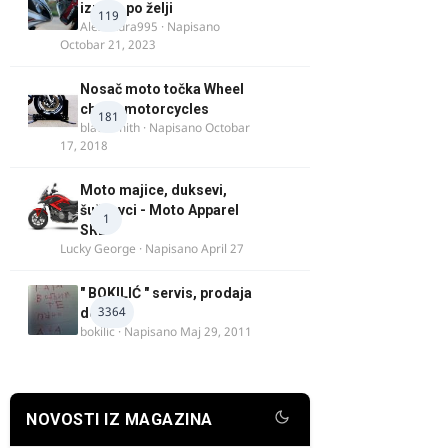
izrada po želji
119
Alexandra995
· Napisano
Octobar 21, 2023
Nosač moto točka Wheel
chock motorcycles
181
blacksmith
· Napisano
Octobar
17, 2018
Moto majice, duksevi,
šuškavci - Moto Apparel
1
SRB
Lucky George
· Napisano
April 27
" BOKILIĆ " servis, prodaja
3364
delova
bokilic
· Napisano
Maj 29, 2011
NOVOSTI IZ MAGAZINA