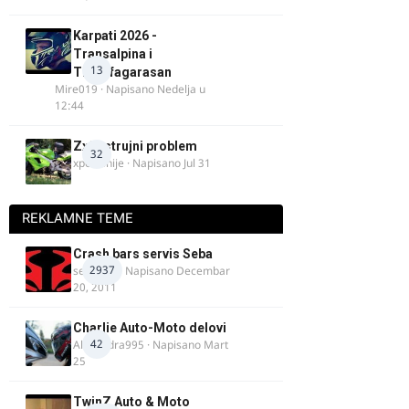
Karpati 2026 -
Transalpina i
13
Transfagarasan
Mire019
· Napisano
Nedelja u
12:44
Zx9r strujni problem
32
xpetronije
· Napisano
Jul 31
REKLAMNE TEME
Crash bars servis Seba
2937
seba011
· Napisano
Decembar
20, 2011
Charlie Auto-Moto delovi
42
Alexandra995
· Napisano
Mart
25
TwinZ Auto & Moto