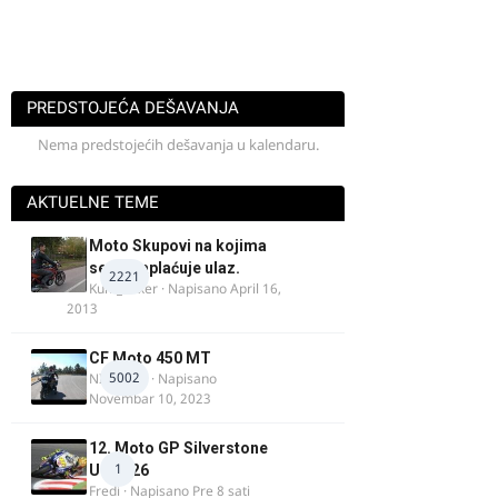
PREDSTOJEĆA DEŠAVANJA
Nema predstojećih dešavanja u kalendaru.
AKTUELNE TEME
Moto Skupovi na kojima
se ne naplaćuje ulaz.
2221
Kum_Mixer
· Napisano
April 16,
2013
CF Moto 450 MT
5002
NIKOLA 1
· Napisano
Novembar 10, 2023
12. Moto GP Silverstone
1
UK 2026
Fredi
· Napisano
Pre 8 sati