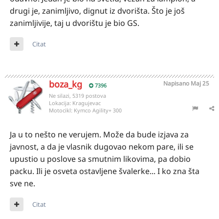
drugi je, zanimljivo, dignut iz dvorišta. Što je još
zanimljivije, taj u dvorištu je bio GS.
Citat
boza_kg
Napisano
Maj 25
7396
Ne silazi, 5319 postova
Lokacija:
Kragujevac
Motocikl:
Kymco Agility+ 300
Ja u to nešto ne verujem. Može da bude izjava za
javnost, a da je vlasnik dugovao nekom pare, ili se
upustio u poslove sa smutnim likovima, pa dobio
packu. Ili je osveta ostavljene švalerke... I ko zna šta
sve ne.
Citat