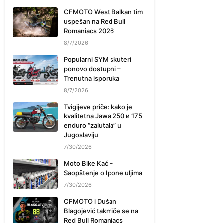
CFMOTO West Balkan tim
uspešan na Red Bull
Romaniacs 2026
8/7/2026
Popularni SYM skuteri
ponovo dostupni –
Trenutna isporuka
8/7/2026
Tvigijeve priče: kako je
kvalitetna Jawa 250 и 175
enduro “zalutala” u
Jugoslaviju
7/30/2026
Moto Bike Kać –
Saopštenje o Ipone uljima
7/30/2026
CFMOTO i Dušan
Blagojević takmiče se na
Red Bull Romaniacs