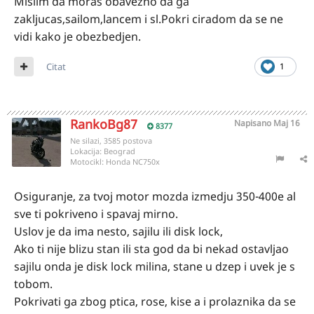
Mislim da moras obavezno da ga
zakljucas,sailom,lancem i sl.Pokri ciradom da se ne
vidi kako je obezbedjen.
Citat
1
RankoBg87
Napisano
Maj 16
8377
Ne silazi, 3585 postova
Lokacija:
Beograd
Motocikl:
Honda NC750x
Osiguranje, za tvoj motor mozda izmedju 350-400e al
sve ti pokriveno i spavaj mirno.
Uslov je da ima nesto, sajilu ili disk lock,
Ako ti nije blizu stan ili sta god da bi nekad ostavljao
sajilu onda je disk lock milina, stane u dzep i uvek je s
tobom.
Pokrivati ga zbog ptica, rose, kise a i prolaznika da se