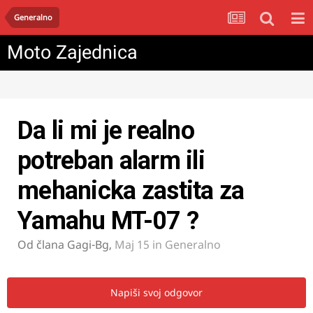
Generalno
Moto Zajednica
Da li mi je realno
potreban alarm ili
mehanicka zastita za
Yamahu MT-07 ?
Od člana
Gagi-Bg
,
Maj 15
in
Generalno
Napiši svoj odgovor