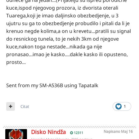
odnece ga na jedan...(Prijatelju su ispred porodicne
kuce,ispod njegovog prozora, iz dvorista oterali
Tuarega,koji je imao daljinsko obezbedjenje, u 3
ujutru su ga to obezbedjenje probudilo i pitali da li je
krenuo negde kolima,a on u krevetu...pratili su signal
do resnickog tunela, to je nekih 3km od njegove
kuce,nakon toga nestade...nikada ga nije
pronasao...imao je kasko....dakle kasko ili opusteno,
prosto...
Sent from my SM-A536B using Tapatalk
Citat
1
Disko Nindža
Napisano
Maj 16
12311