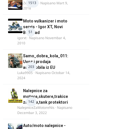
1513
Zeljkamp
· Napisano
Mart 9,
2018
Moto vulkanizer i moto
servis - Igor XT, Novi
51
Beograd
igorxt
· Napisano
Novembar 4,
2010
Samo_dobra_kola_011:
Uvoz i prodaja
203
automobila iz EU
Luka9905
· Napisano
Octobar 14,
2024
Nalepnice za
motore,skutere,trakice
142
za felne,tank protektori
NalepniceZaMotoreNis
· Napisano
Decembar 3, 2022
Auto/moto nalepnice -