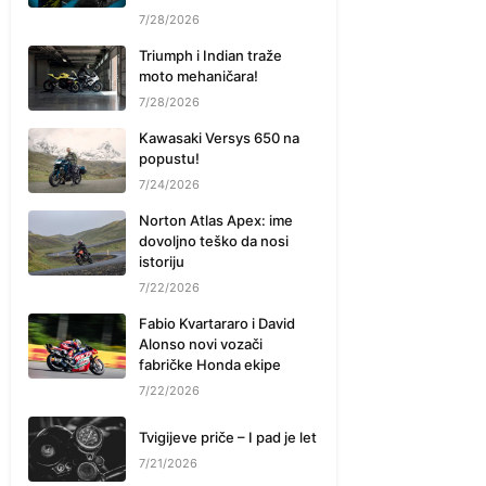
7/28/2026
Triumph i Indian traže
moto mehaničara!
7/28/2026
Kawasaki Versys 650 na
popustu!
7/24/2026
Norton Atlas Apex: ime
dovoljno teško da nosi
istoriju
7/22/2026
Fabio Kvartararo i David
Alonso novi vozači
fabričke Honda ekipe
7/22/2026
Tvigijeve priče – I pad je let
7/21/2026