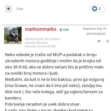
Citat
2
markommarko
Napisano
Maj 16
1339
(promenjeno)
Zainteresovan, 541 postova
Lokacija:
Beograd
Motocikl:
Honda NX 500
Neko odavde je tražio od MUP-a podatak o broju
ukradenih motora godišnje i mislim da je brojka od
oko 30 ili 60, ako se dobro sećam što je prilično malo
na ovoliki broj motora i ljudi.
Međutim, da baš ti ne bi bio baksuz, prvo ga osiguraj
(ima Grawe, ne znam da li ima još neko), stavljaj mu
disk lock i, što reče kolega, veži ga sajlom/lancem za
banderu.
Pokrivanje ceradom je uvek dobra stvar.
E sada, isto živim u krugu dvojke i kod mene su