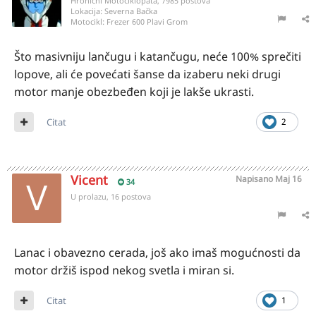
Hronični Motociklopata, 7985 postova
Lokacija:
Severna Bačka
Motocikl:
Frezer 600 Plavi Grom
Što masivniju lančugu i katančugu, neće 100% sprečiti
lopove, ali će povećati šanse da izaberu neki drugi
motor manje obezbeđen koji je lakše ukrasti.
Citat
2
Vicent
Napisano
Maj 16
34
U prolazu, 16 postova
Lanac i obavezno cerada, još ako imaš mogućnosti da
motor držiš ispod nekog svetla i miran si.
Citat
1