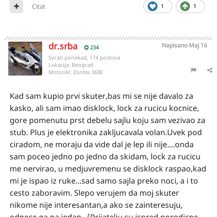
Citat
1
1
dr.srba
Napisano
Maj 16
234
Svrati ponekad, 174 postova
Lokacija:
Beograd
Motocikl:
Zontes 368E
Kad sam kupio prvi skuter,bas mi se nije davalo za
kasko, ali sam imao disklock, lock za rucicu kocnice,
gore pomenutu prst debelu sajlu koju sam vezivao za
stub. Plus je elektronika zakljucavala volan.Uvek pod
ciradom, ne moraju da vide dal je lep ili nije....onda
sam poceo jedno po jedno da skidam, lock za rucicu
me nervirao, u medjuvremenu se disklock raspao,kad
mi je ispao iz ruke...sad samo sajla preko noci, a i to
cesto zaboravim. Slepo verujem da moj skuter
nikome nije interesantan,a ako se zainteresuju,