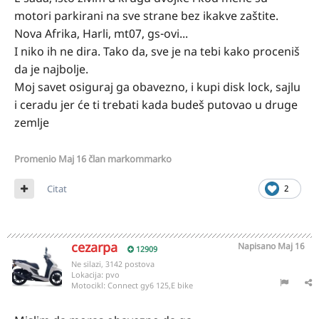
motori parkirani na sve strane bez ikakve zaštite.
Nova Afrika, Harli, mt07, gs-ovi...
I niko ih ne dira. Tako da, sve je na tebi kako proceniš
da je najbolje.
Moj savet osiguraj ga obavezno, i kupi disk lock, sajlu
i ceradu jer će ti trebati kada budeš putovao u druge
zemlje
Promenio
Maj 16
član markommarko
Citat
2
cezarpa
Napisano
Maj 16
12909
Ne silazi, 3142 postova
Lokacija:
pvo
Motocikl:
Connect gy6 125,E bike