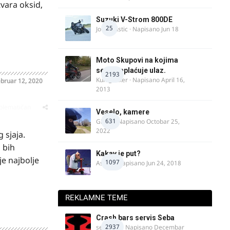
tvara oksid,
Suzuki V-Strom 800DE
25
Jovan Ristic
· Napisano
Jun 18
Moto Skupovi na kojima
se ne naplaćuje ulaz.
2193
Kum_Mixer
· Napisano
April 16,
bruar 12, 2020
2013
oblematičan
Veselo, kamere
631
GR 46
· Napisano
Octobar 25,
2022
 sjaja.
 bih
Kakav je put?
je najbolje
1097
Astral
· Napisano
Jun 24, 2018
REKLAMNE TEME
Crash bars servis Seba
2937
seba011
· Napisano
Decembar