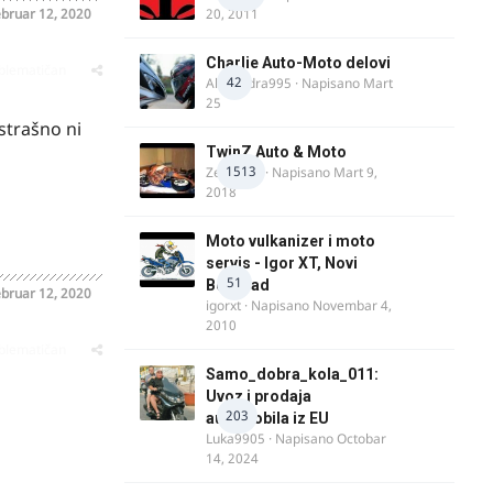
bruar 12, 2020
20, 2011
Charlie Auto-Moto delovi
oblematičan
42
Alexandra995
· Napisano
Mart
25
 strašno ni
TwinZ Auto & Moto
1513
Zeljkamp
· Napisano
Mart 9,
2018
Moto vulkanizer i moto
servis - Igor XT, Novi
51
Beograd
bruar 12, 2020
igorxt
· Napisano
Novembar 4,
2010
oblematičan
Samo_dobra_kola_011:
Uvoz i prodaja
203
automobila iz EU
Luka9905
· Napisano
Octobar
14, 2024