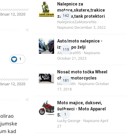
Nalepnice za
motore,skutere,trakice
bruar 12, 2020
142
za felne,tank protektori
NalepniceZaMotoreNis
·
Napisano
Decembar 3, 2022
oblematičan
Auto/moto nalepnice -
izrada po želji
119
Alexandra995
· Napisano
Octobar 21, 2023
1
Nosač moto točka Wheel
chock motorcycles
181
blacksmith
· Napisano
Octobar
bruar 12, 2020
17, 2018
oblematičan
Moto majice, duksevi,
šuškavci - Moto Apparel
1
olirao
SRB
Lucky George
· Napisano
April
nijumske
27
ijum kad