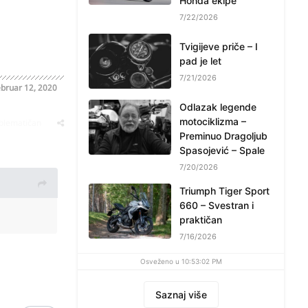
Honda ekipe
7/22/2026
Tvigijeve priče – I
pad je let
7/21/2026
bruar 12, 2020
Odlazak legende
motociklizma –
oblematičan
Preminuo Dragoljub
Spasojević – Spale
7/20/2026
Triumph Tiger Sport
660 – Svestran i
praktičan
7/16/2026
Osveženo u 10:53:02 PM
Saznaj više