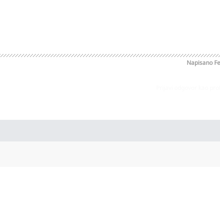
Napisano
Fe
Prijavi odgovor kao pr