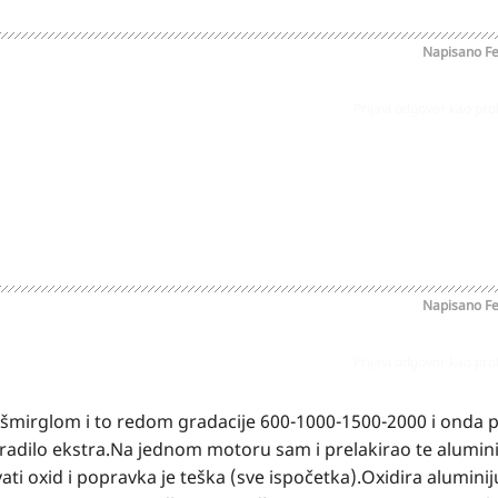
Napisano
Fe
Prijavi odgovor kao pr
Napisano
Fe
Prijavi odgovor kao pr
šmirglom i to redom gradacije 600-1000-1500-2000 i onda p
odradilo ekstra.Na jednom motoru sam i prelakirao te alumi
vati oxid i popravka je teška (sve ispočetka).Oxidira alumin