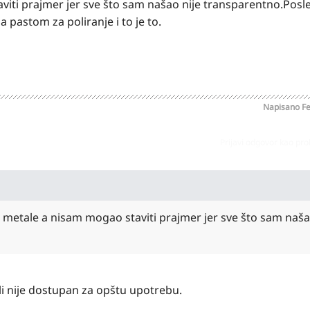
iti prajmer jer sve što sam našao nije transparentno.Posl
 pastom za poliranje i to je to.
Napisano
Fe
Prijavi odgovor kao pr
metale a nisam mogao staviti prajmer jer sve što sam naša
i nije dostupan za opštu upotrebu.