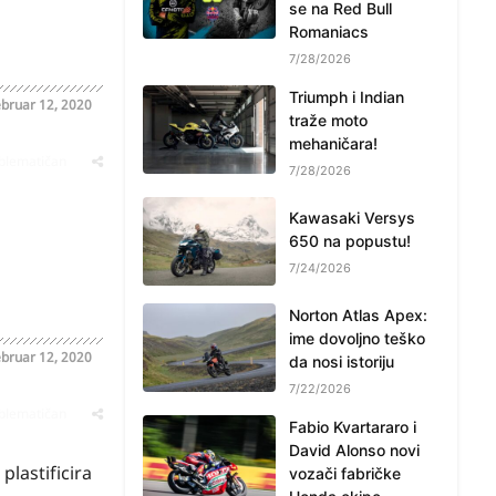
se na Red Bull
Romaniacs
7/28/2026
Triumph i Indian
bruar 12, 2020
traže moto
mehaničara!
oblematičan
7/28/2026
Kawasaki Versys
650 na popustu!
7/24/2026
Norton Atlas Apex:
ime dovoljno teško
bruar 12, 2020
da nosi istoriju
7/22/2026
oblematičan
Fabio Kvartararo i
David Alonso novi
plastificira
vozači fabričke