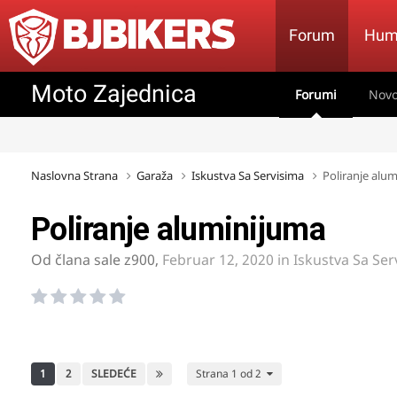
Forum
Hum
Moto Zajednica
Forumi
Novo
Naslovna Strana
Garaža
Iskustva Sa Servisima
Poliranje alu
Poliranje aluminijuma
Od člana
sale z900
,
Februar 12, 2020
in
Iskustva Sa Ser
1
2
SLEDEĆE
Strana 1 od 2