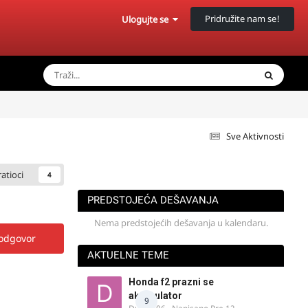
Pridružite nam se!
Ulogujte se
Sve Aktivnosti
ratioci
4
PREDSTOJEĆA DEŠAVANJA
Nema predstojećih dešavanja u kalendaru.
 odgovor
AKTUELNE TEME
Honda f2 prazni se
akomulator
9