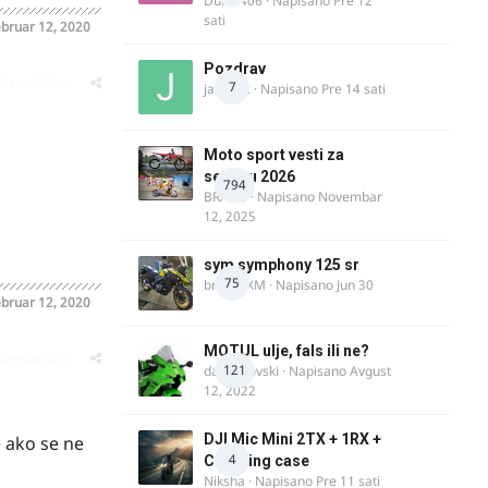
Dule1406
· Napisano
Pre 12
sati
bruar 12, 2020
Pozdrav
oblematičan
7
jasminc
· Napisano
Pre 14 sati
Moto sport vesti za
sezonu 2026
794
BRACO
· Napisano
Novembar
12, 2025
sym symphony 125 sr
75
brankoXM
· Napisano
Jun 30
bruar 12, 2020
MOTUL ulje, fals ili ne?
oblematičan
121
dalipopovski
· Napisano
Avgust
12, 2022
DJI Mic Mini 2TX + 1RX +
e ako se ne
4
Charging case
Niksha
· Napisano
Pre 11 sati