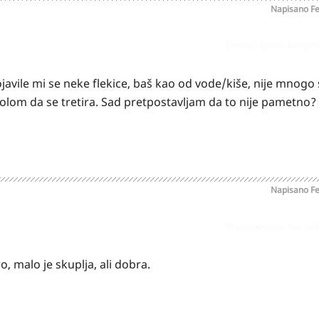
Napisano
Fe
Prijavi odgovor kao pr
pojavile mi se neke flekice, baš kao od vode/kiše, nije mnogo
rolom da se tretira. Sad pretpostavljam da to nije pametno?
Napisano
Fe
Prijavi odgovor kao pr
o, malo je skuplja, ali dobra.