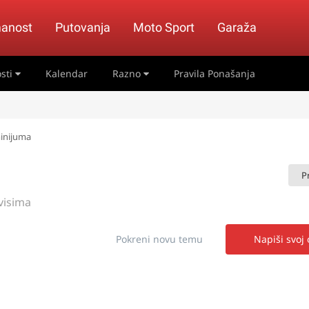
anost
Putovanja
Moto Sport
Garaža
sti
Kalendar
Razno
Pravila Ponašanja
minijuma
P
visima
Pokreni novu temu
Napiši svoj