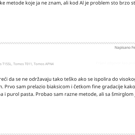
ke metode koje ja ne znam, ali kod Al je problem sto brzo s
Napisano
Fe
Prijavi odgovor kao pr
os T15SL, Tomos T011, Tomos APN4
ći da se ne održavaju tako teško ako se ispolira do visokog
 Prvo sam prelazio biaksicom i četkom fine gradacije kako
pa i purol pasta. Probao sam razne metode, ali sa šmirglom 