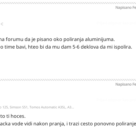
Napisano
Fe
Prijavi odgovor kao pr
0 C
 forumu da je pisano oko poliranja aluminijuma.
o time bavi, hteo bi da mu dam 5-6 deklova da mi ispolira.
Napisano
Fe
Prijavi odgovor kao pr
o 125, Simson S51, Tomos Automatic A3SL, A3...
to ti hoces.
tacka vode vidi nakon pranja, i trazi cesto ponovno poliranj