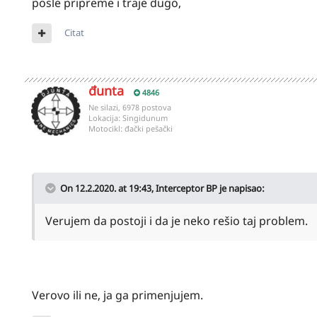
posle pripreme i traje dugo,
Citat
đunta
4846
Ne silazi, 6978 postova
Lokacija:
Singidunum
Motocikl:
đački pešački
On 12.2.2020. at 19:43,
Interceptor BP
je napisao:
Verujem da postoji i da je neko rešio taj problem.
Verovo ili ne, ja ga primenjujem.