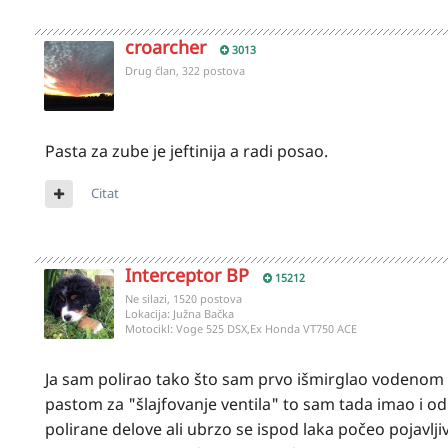
croarcher
3013
Drug član, 322 postova
Pasta za zube je jeftinija a radi posao.
Citat
Interceptor BP
15212
Ne silazi, 1520 postova
Lokacija:
Južna Bačka
Motocikl:
Voge 525 DSX,Ex Honda VT750 ACE
Ja sam polirao tako što sam prvo išmirglao vodenom 
pastom za "šlajfovanje ventila" to sam tada imao i 
polirane delove ali ubrzo se ispod laka počeo pojavlji