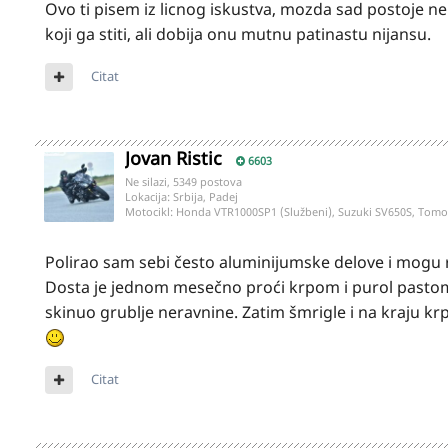
Ovo ti pisem iz licnog iskustva, mozda sad postoje ne
koji ga stiti, ali dobija onu mutnu patinastu nijansu.
Citat
Jovan Ristic
6603
Ne silazi, 5349 postova
Lokacija:
Srbija, Padej
Motocikl:
Honda VTR1000SP1 (Službeni), Suzuki SV650S, Tom
Polirao sam sebi često aluminijumske delove i mogu re
Dosta je jednom mesečno proći krpom i purol pastom.
skinuo grublje neravnine. Zatim šmrigle i na kraju kr
Citat