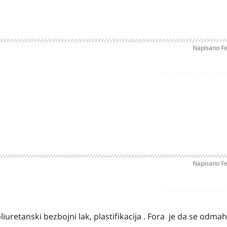
Napisano
Fe
Prijavi odgovor kao pr
Napisano
Fe
Prijavi odgovor kao pr
uretanski bezbojni lak, plastifikacija . Fora je da se odmah 