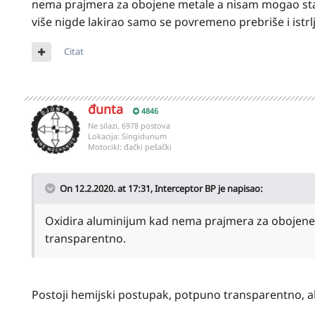
nema prajmera za obojene metale a nisam mogao stav
više nigde lakirao samo se povremeno prebriše i istrlja
Citat
đunta
4846
Ne silazi, 6978 postova
Lokacija:
Singidunum
Motocikl:
đački pešački
On 12.2.2020. at 17:31,
Interceptor BP
je napisao:
Oxidira aluminijum kad nema prajmera za obojene 
transparentno.
Postoji hemijski postupak, potpuno transparentno, al