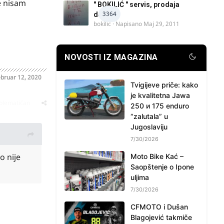
e nisam
" BOKILIĆ " servis, prodaja
3364
delova
bokilic
· Napisano
Maj 29, 2011
NOVOSTI IZ MAGAZINA
bruar 12, 2020
Tvigijeve priče: kako
je kvalitetna Jawa
oblematičan
250 и 175 enduro
“zalutala” u
Jugoslaviju
7/30/2026
o nije
Moto Bike Kać –
Saopštenje o Ipone
uljima
7/30/2026
CFMOTO i Dušan
Blagojević takmiče