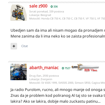
sale z900
336
Svrati ponekad, 339 postova
Lokacija:
Beograd
Motocikl:
Honda CB 750 K, CB 750 C, CB 750 F, VF 750 S, VF 75
Ubedjen sam da ima ali nisam mogao da pronadjem na
Mene zanima da li ima neko ko se zaista profesionaln
Citat
abarth_maniac
7527
Drug član, 2930 postova
Lokacija:
Zrenjanin
Motocikl:
SV 650S 1999, SV650S 2000, Simson SR50, Cagiva Mit
Ja radio Purolom, rucno, ali mnogo manje od onoga s
Znas da je problem kod poliranog Al taj sto se svaka 
lakira? Ako se lakira, dobije malo zuckastu patinu...