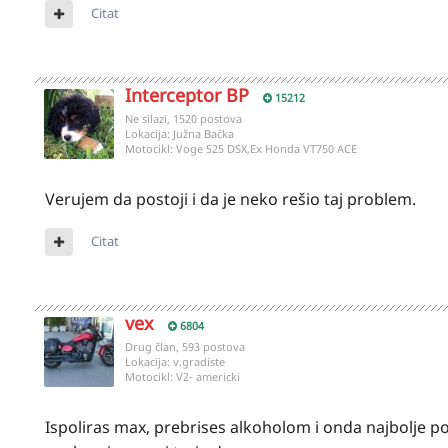
Citat
Interceptor BP
15212
Ne silazi, 1520 postova
Lokacija:
Južna Bačka
Motocikl:
Voge 525 DSX,Ex Honda VT750 ACE
Verujem da postoji i da je neko rešio taj problem.
Citat
vex
6804
Drug član, 593 postova
Lokacija:
v.gradiste
Motocikl:
V2- americki
Ispoliras max, prebrises alkoholom i onda najbolje poli