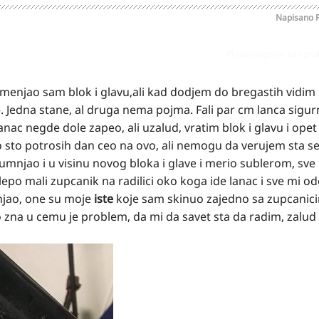
Napisano
Prijavi odgovor kao pr
enjao sam blok i glavu,ali kad dodjem do bregastih vidim 
Jedna stane, al druga nema pojma. Fali par cm lanca sigur
ac negde dole zapeo, ali uzalud, vratim blok i glavu i opet 
o sto potrosih dan ceo na ovo, ali nemogu da verujem sta se
jao i u visinu novog bloka i glave i merio sublerom, sve i
lepo mali zupcanik na radilici oko koga ide lanac i sve mi o
njao, one su moje
iste
koje sam skinuo zajedno sa zupcanici
 zna u cemu je problem, da mi da savet sta da radim, zalud