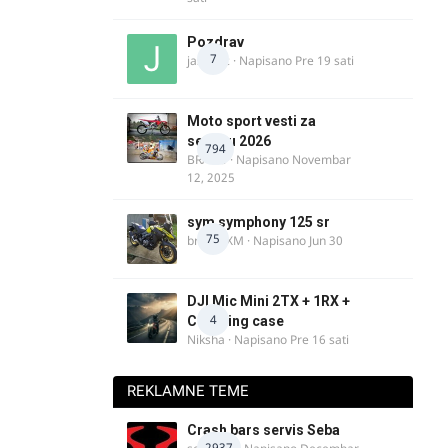
Pozdrav
7
jasminc
· Napisano
Pre 19 sati
Moto sport vesti za
sezonu 2026
794
BRACO
· Napisano
Novembar
12, 2025
sym symphony 125 sr
75
brankoXM
· Napisano
Jun 30
DJI Mic Mini 2TX + 1RX +
4
Charging case
Niksha
· Napisano
Pre 16 sati
REKLAMNE TEME
Crash bars servis Seba
2937