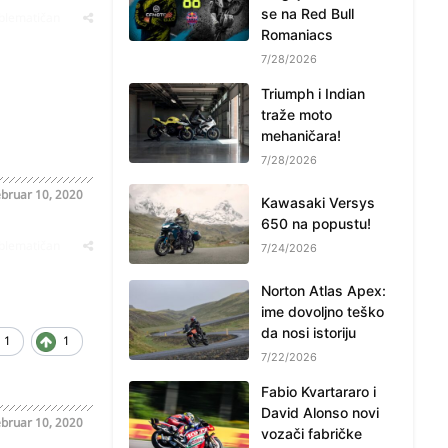
se na Red Bull
oblematičan
Romaniacs
7/28/2026
Triumph i Indian
traže moto
mehaničara!
7/28/2026
bruar 10, 2020
Kawasaki Versys
650 na popustu!
oblematičan
7/24/2026
Norton Atlas Apex:
ime dovoljno teško
da nosi istoriju
1
1
7/22/2026
Fabio Kvartararo i
David Alonso novi
bruar 10, 2020
vozači fabričke