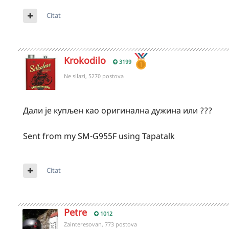
Citat
Krokodilo
3199
Ne silazi, 5270 postova
Дали је купљен као оригинална дужина или ???
Sent from my SM-G955F using Tapatalk
Citat
Petre
1012
Zainteresovan, 773 postova