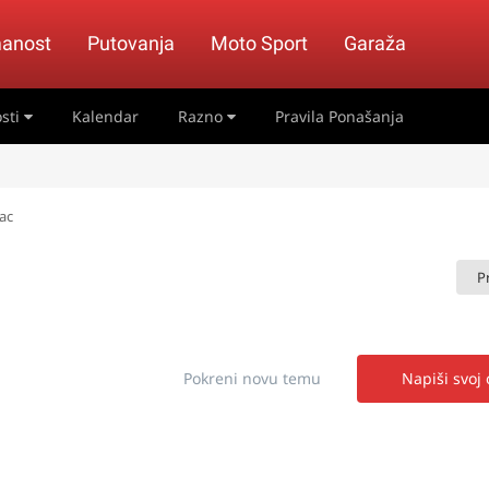
anost
Putovanja
Moto Sport
Garaža
sti
Kalendar
Razno
Pravila Ponašanja
ac
P
Pokreni novu temu
Napiši svoj