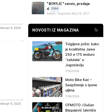
" BOKILIĆ " servis, prodaja
3364
delova
bokilic
· Napisano
Maj 29, 2011
Februar 9, 2020
NOVOSTI IZ MAGAZINA
oblematičan
Tvigijeve priče: kako
je kvalitetna Jawa
250 и 175 enduro
“zalutala” u
Jugoslaviju
7/30/2026
Moto Bike Kać –
Saopštenje o Ipone
uljima
7/30/2026
Februar 9, 2020
CFMOTO i Dušan
Blagojević takmiče