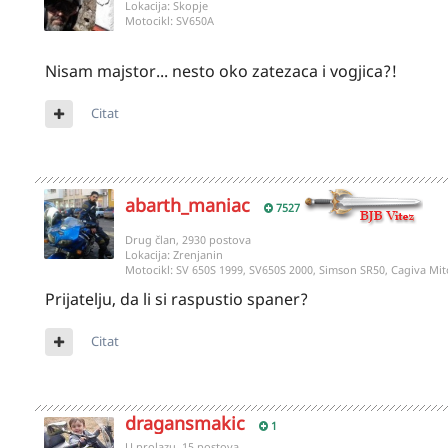
Lokacija:
Skopje
Motocikl:
SV650A
Nisam majstor... nesto oko zatezaca i vogjica?!
Citat
abarth_maniac
7527
Drug član, 2930 postova
Lokacija:
Zrenjanin
Motocikl:
SV 650S 1999, SV650S 2000, Simson SR50, Cagiva Mit
Prijatelju, da li si raspustio spaner?
Citat
dragansmakic
1
U prolazu, 15 postova