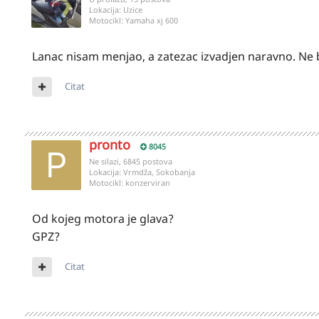
Lokacija:
Uzice
Motocikl:
Yamaha xj 600
Lanac nisam menjao, a zatezac izvadjen naravno. Ne
Citat
pronto
8045
Ne silazi, 6845 postova
Lokacija:
Vrmdža, Sokobanja
Motocikl:
konzerviran
Od kojeg motora je glava?
GPZ?
Citat