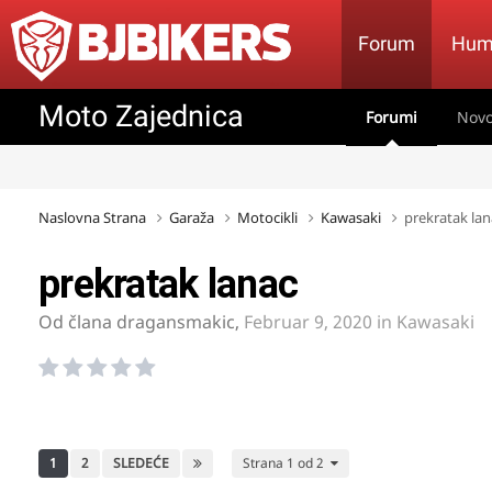
Forum
Hum
Moto Zajednica
Forumi
Novo
Naslovna Strana
Garaža
Motocikli
Kawasaki
prekratak lan
prekratak lanac
Od člana
dragansmakic
,
Februar 9, 2020
in
Kawasaki
1
2
SLEDEĆE
Strana 1 od 2