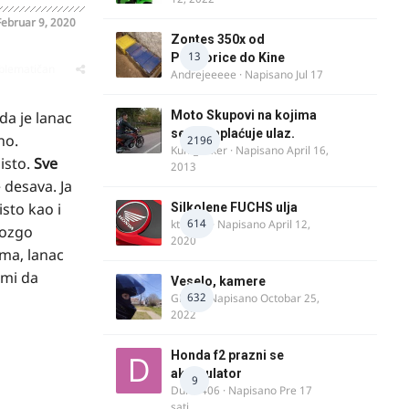
Februar 9, 2020
Zontes 350x od
13
Podgorice do Kine
oblematičan
Andrejeeeee
· Napisano
Jul 17
da je lanac
Moto Skupovi na kojima
se ne naplaćuje ulaz.
no.
2196
Kum_Mixer
· Napisano
April 16,
isto.
Sve
2013
 desava. Ja
sto kao i
Silkolene FUCHS ulja
614
ktm600
· Napisano
April 12,
dozgo
2020
ma, lanac
 mi da
Veselo, kamere
632
GR 46
· Napisano
Octobar 25,
2022
Honda f2 prazni se
akomulator
9
Dule1406
· Napisano
Pre 17
sati