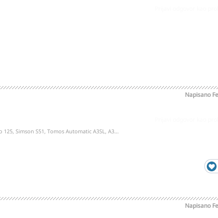
Prijavi odgovor kao pr
Napisano
Fe
Prijavi odgovor kao pr
o 125, Simson S51, Tomos Automatic A3SL, A3...
Napisano
Fe