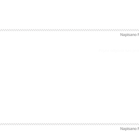
Napisano
Prijavi odgovor kao pr
Napisano