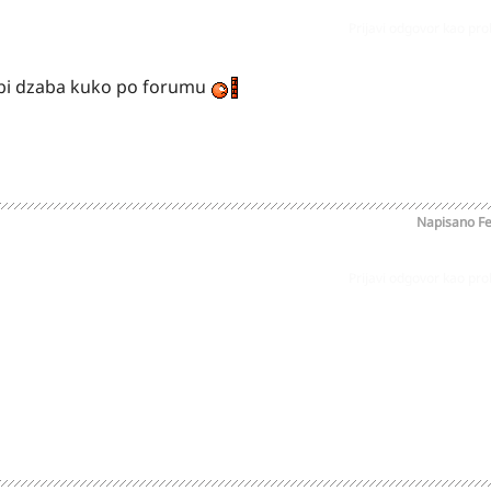
Prijavi odgovor kao pr
 bi dzaba kuko po forumu
Napisano
Fe
Prijavi odgovor kao pr