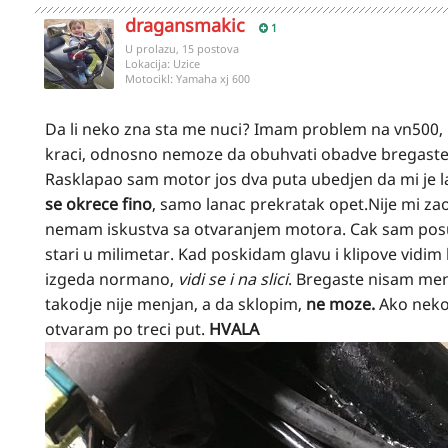
dragansmakic
1
U prolazu, 15 postova
Lokacija:
Uzice
Motocikl:
Yamaha xj 600
Da li neko zna sta me nuci? Imam problem na vn500, m
kraci, odnosno nemoze da obuhvati obadve bregaste. 
Rasklapao sam motor jos dva puta ubedjen da mi je lan
se okrece fino
, samo lanac prekratak opet.Nije mi za
nemam iskustva sa otvaranjem motora. Cak sam posumn
stari u milimetar. Kad poskidam glavu i klipove vidim 
izgeda normano,
vidi se i na slici
. Bregaste nisam me
takodje nije menjan, a da sklopim,
ne moze.
Ako neko
otvaram po treci put.
HVALA