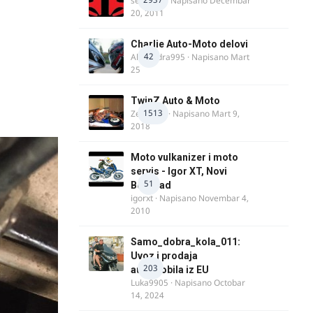
seba011
· Napisano
Decembar
20, 2011
Charlie Auto-Moto delovi
42
Alexandra995
· Napisano
Mart
25
TwinZ Auto & Moto
1513
Zeljkamp
· Napisano
Mart 9,
2018
Moto vulkanizer i moto
servis - Igor XT, Novi
51
Beograd
igorxt
· Napisano
Novembar 4,
2010
Samo_dobra_kola_011:
Uvoz i prodaja
203
automobila iz EU
Luka9905
· Napisano
Octobar
14, 2024