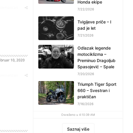
Honda ekipe
oblematičan
7/22/2026
Tvigijeve priče – I
pad je let
7/21/2026
Odlazak legende
motociklizma –
bruar 10, 2020
Preminuo Dragoljub
Spasojević – Spale
7/20/2026
oblematičan
Triumph Tiger Sport
660 – Svestran i
praktičan
7/16/2026
Osveženo u 4:10:39 AM
Saznaj više