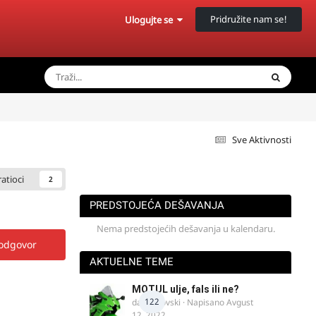
Pridružite nam se!
Ulogujte se
Sve Aktivnosti
ratioci
2
PREDSTOJEĆA DEŠAVANJA
Nema predstojećih dešavanja u kalendaru.
 odgovor
AKTUELNE TEME
MOTUL ulje, fals ili ne?
122
dalipopovski
· Napisano
Avgust
12, 2022