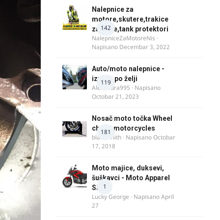
Nalepnice za
motore,skutere,trakice
142
za felne,tank protektori
NalepniceZaMotoreNis
·
Napisano
Decembar 3, 2022
Auto/moto nalepnice -
izrada po želji
119
Alexandra995
· Napisano
Octobar 21, 2023
Nosač moto točka Wheel
chock motorcycles
181
blacksmith
· Napisano
Octobar
17, 2018
Moto majice, duksevi,
šuškavci - Moto Apparel
1
SRB
Lucky George
· Napisano
April
27