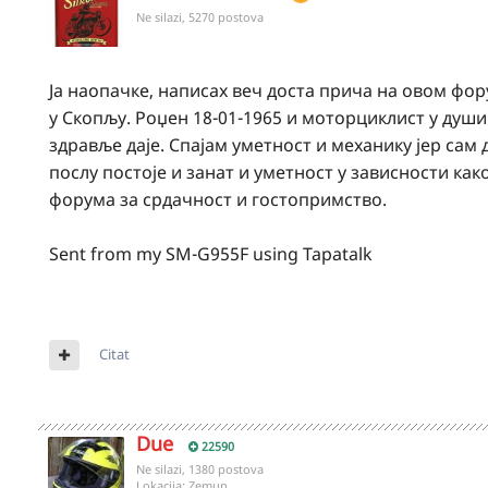
Ne silazi, 5270 postova
Ја наопачке, написах веч доста прича на овом фор
у Скопљу. Роџен 18-01-1965 и моторциклист у души 
здравље даје. Спајам уметност и механику јер сам 
послу постоје и занат и уметност у зависности ка
форума за срдачност и гостопримство.
Sent from my SM-G955F using Tapatalk
Citat
Due
22590
Ne silazi, 1380 postova
Lokacija:
Zemun