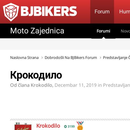
Forum
Hum
Moto Zajednica
Forumi
Novo
Naslovna Strana
Dobrodošli Na BJBikers Forum
Predstavljanje
Крокодило
Od člana
Krokodilo
,
Decembar 11, 2019
in
Predstavlja
Krokodilo
3199