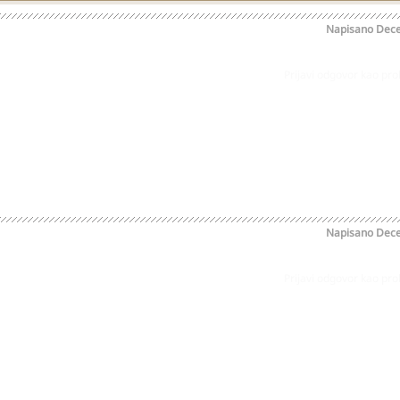
Napisano
Dece
Prijavi odgovor kao pr
Napisano
Dece
Prijavi odgovor kao pr