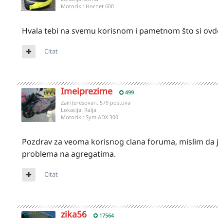
Motocikl:
Hornet 600
Hvala tebi na svemu korisnom i pametnom što si ovd
Citat
Imeiprezime
499
Zainteresovan, 579 postova
Lokacija:
Ralja
Motocikl:
Sym ADX 300
Pozdrav za veoma korisnog clana foruma, mislim da
problema na agregatima.
Citat
zika56
17564