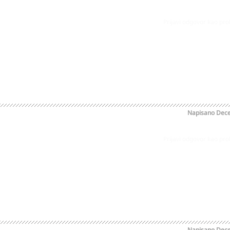
Prijavi odgovor kao pr
Napisano
Dece
Prijavi odgovor kao pr
Napisano
Dece