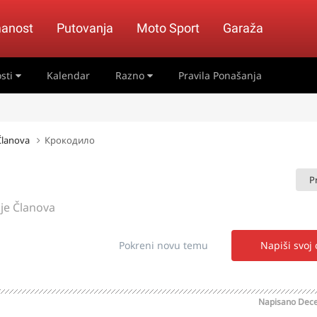
anost
Putovanja
Moto Sport
Garaža
sti
Kalendar
Razno
Pravila Ponašanja
 Članova
Крокодило
P
nje Članova
Pokreni novu temu
Napiši svoj
Napisano
Dece