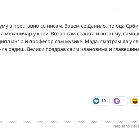
Prijavi odgovor kao pr
уму а преставио се нисам. Зовем се Данило, по оца Срб
а механичар у крви. Возао сам свашта и возат чу, само 
дипл инг а и професор сам музике. Мада, сматрам да у с
ко га радиш. Велики поздрав свим члановима и главешин
10
1
Napisano
Dece