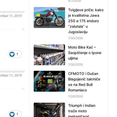
8/7/2026
Tvigijeve priče: kako
je kvalitetna Jawa
mbar 11, 2019
250 и 175 enduro
“zalutala” u
oblematičan
Jugoslaviju
7/30/2026
Moto Bike Kać –
Saopštenje o Ipone
1
uljima
7/30/2026
CFMOTO i Dušan
mbar 11, 2019
Blagojević takmiče
se na Red Bull
oblematičan
Romaniacs
7/28/2026
Triumph i Indian
traže moto
1
mehaničara!