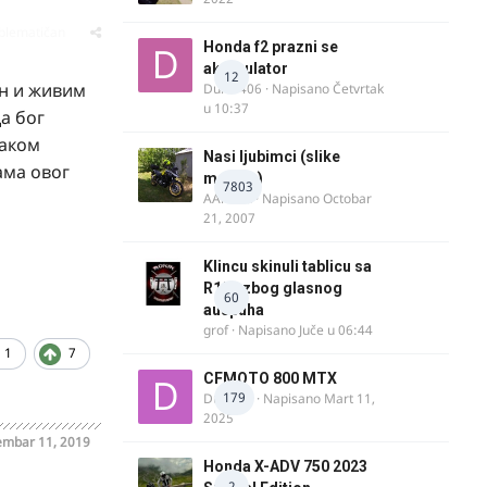
oblematičan
Honda f2 prazni se
akomulator
12
ин и живим
Dule1406
· Napisano
Četvrtak
u 10:37
да бог
ваком
Nasi ljubimci (slike
ама овог
motora)
7803
AArnold
· Napisano
Octobar
21, 2007
Klincu skinuli tablicu sa
R125 zbog glasnog
60
auspuha
grof
· Napisano
Juče u 06:44
1
7
CFMOTO 800 MTX
179
Duta_91
· Napisano
Mart 11,
2025
mbar 11, 2019
Honda X-ADV 750 2023
2