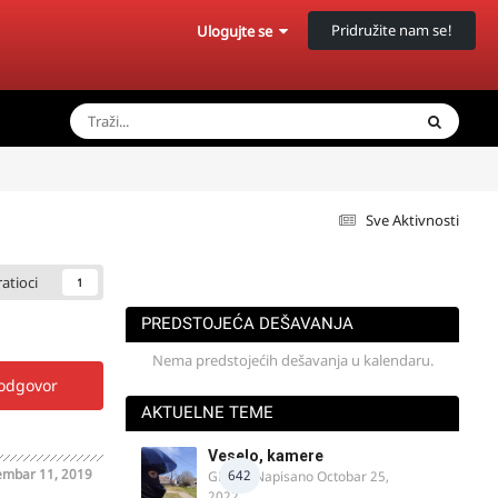
Pridružite nam se!
Ulogujte se
Sve Aktivnosti
ratioci
1
PREDSTOJEĆA DEŠAVANJA
Nema predstojećih dešavanja u kalendaru.
 odgovor
AKTUELNE TEME
Veselo, kamere
mbar 11, 2019
642
GR 46
· Napisano
Octobar 25,
2022