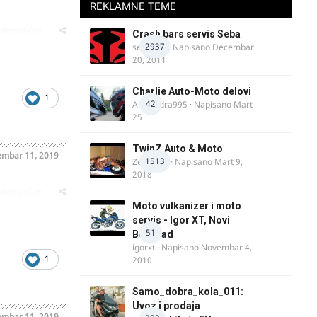
REKLAMNE TEME
oblematičan
Crash bars servis Seba
2937
seba011
· Napisano
Decembar
20, 2011
Charlie Auto-Moto delovi
1
42
Alexandra995
· Napisano
Mart
25
TwinZ Auto & Moto
mbar 11, 2019
1513
Zeljkamp
· Napisano
Mart 9,
2018
oblematičan
Moto vulkanizer i moto
servis - Igor XT, Novi
51
Beograd
igorxt
· Napisano
Novembar 4,
1
2010
Samo_dobra_kola_011:
Uvoz i prodaja
mbar 11, 2019