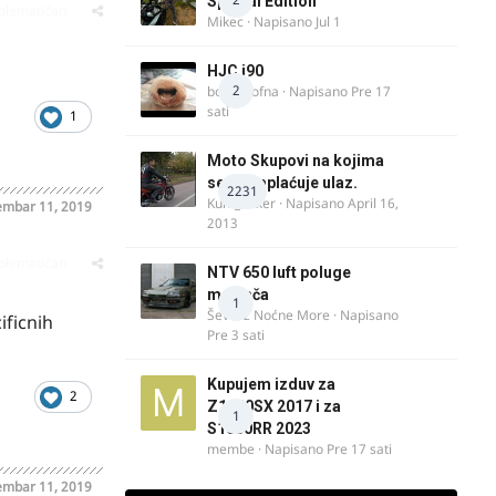
Special Edition
oblematičan
Mikec
· Napisano
Jul 1
HJC i90
2
bobi_krofna
· Napisano
Pre 17
sati
1
Moto Skupovi na kojima
se ne naplaćuje ulaz.
2231
Kum_Mixer
· Napisano
April 16,
mbar 11, 2019
2013
oblematičan
NTV 650 luft poluge
menjača
1
Ševa iz Noćne More
· Napisano
ficnih
Pre 3 sati
Kupujem izduv za
2
Z1000SX 2017 i za
1
S1000RR 2023
membe
· Napisano
Pre 17 sati
mbar 11, 2019