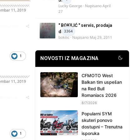
Lucky George
· Napisano
April
mbar 11, 2019
27
" BOKILIĆ " servis, prodaja
oblematičan
3364
delova
bokilic
· Napisano
Maj 29, 2011
1
NOVOSTI IZ MAGAZINA
CFMOTO West
mbar 11, 2019
Balkan tim uspešan
na Red Bull
Romaniacs 2026
oblematičan
8/7/2026
Popularni SYM
skuteri ponovo
dostupni – Trenutna
isporuka
1