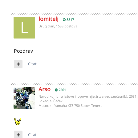
lomitelj
5817
Drug član, 1538 postova
Pozdrav
Citat
Arso
2561
Narod koji bira lažove i lopove nije žrtva već saučesnik!, 2081
Lokacija:
Čačak
Motocikl:
Yamaha XTZ 750 Super Tenere
Citat