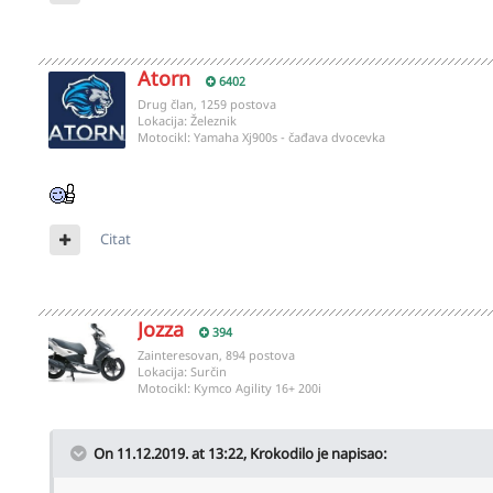
Atorn
6402
Drug član, 1259 postova
Lokacija:
Železnik
Motocikl:
Yamaha Xj900s - čađava dvocevka
Citat
Jozza
394
Zainteresovan, 894 postova
Lokacija:
Surčin
Motocikl:
Kymco Agility 16+ 200i
On 11.12.2019. at 13:22,
Krokodilo
je napisao: