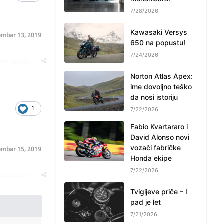
7/28/2026
Kawasaki Versys
mbar 13, 2019
650 na popustu!
7/24/2026
oblematičan
Norton Atlas Apex:
ime dovoljno teško
da nosi istoriju
1
7/22/2026
Fabio Kvartararo i
David Alonso novi
vozači fabričke
mbar 15, 2019
Honda ekipe
7/22/2026
oblematičan
Tvigijeve priče – I
pad je let
7/21/2026