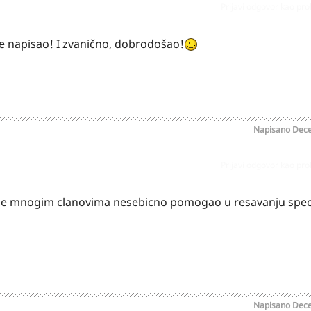
Prijavi odgovor kao pr
e napisao! I zvanično, dobrodošao!
Napisano
Dece
Prijavi odgovor kao pr
 je mnogim clanovima nesebicno pomogao u resavanju speci
Napisano
Dece