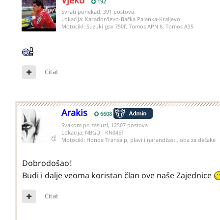
192
Svrati ponekad, 391 postova
Lokacija:
Karađorđevo-Bačka Palanka-Kraljevo
Motocikl:
Suzuki gsx 750f, Tomos APN 6, Tomos A35
Citat
Arakis
6608
Svakom po zasluzi, 12507 postova
Lokacija:
NBGD - KN04ET
Motocikl:
Honde Transalp, plavi i narandžasti, oba za dečake
Dobrodošao!
Budi i dalje veoma koristan član ove naše Zajednice
Citat