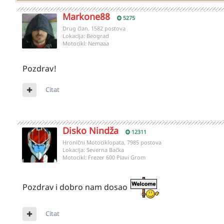
Markone88
5275
Drug član, 1582 postova
Lokacija:
Beograd
Motocikl:
Nemaaa
Pozdrav!
Citat
Disko Nindža
12311
Hronični Motociklopata, 7985 postova
Lokacija:
Severna Bačka
Motocikl:
Frezer 600 Plavi Grom
Pozdrav i dobro nam dosao
Citat