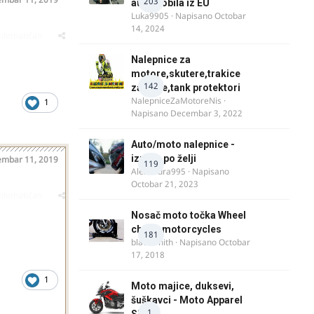
203
automobila iz EU
Luka9905
· Napisano
Octobar
14, 2024
oblematičan
Nalepnice za
motore,skutere,trakice
142
za felne,tank protektori
NalepniceZaMotoreNis
·
1
Napisano
Decembar 3, 2022
Auto/moto nalepnice -
izrada po želji
mbar 11, 2019
119
Alexandra995
· Napisano
Octobar 21, 2023
oblematičan
Nosač moto točka Wheel
chock motorcycles
181
blacksmith
· Napisano
Octobar
17, 2018
1
Moto majice, duksevi,
šuškavci - Moto Apparel
1
SRB