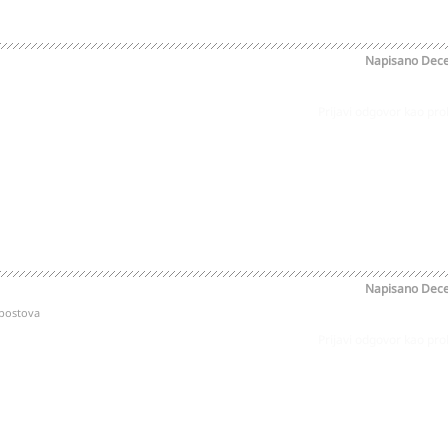
Napisano
Dece
Prijavi odgovor kao pr
Napisano
Dece
 postova
Prijavi odgovor kao pr