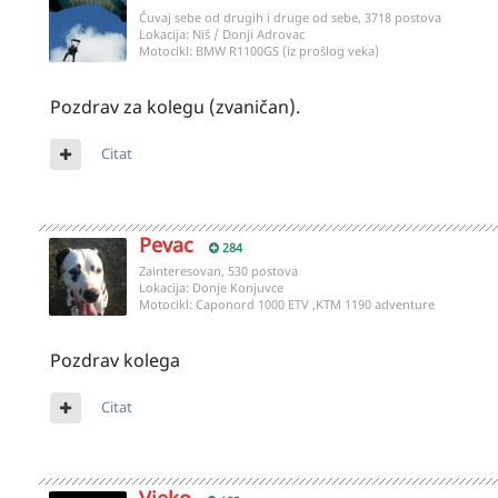
Čuvaj sebe od drugih i druge od sebe, 3718 postova
Lokacija:
Niš / Donji Adrovac
Motocikl:
BMW R1100GS (iz prošlog veka)
Pozdrav za kolegu (zvaničan).
Citat
Pevac
284
Zainteresovan, 530 postova
Lokacija:
Donje Konjuvce
Motocikl:
Caponord 1000 ETV ,KTM 1190 adventure
Pozdrav kolega
Citat
Vjeko