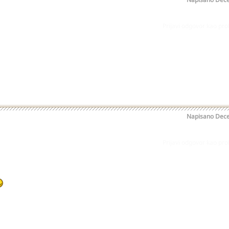
Prijavi odgovor kao pr
Napisano
Dece
Prijavi odgovor kao pr