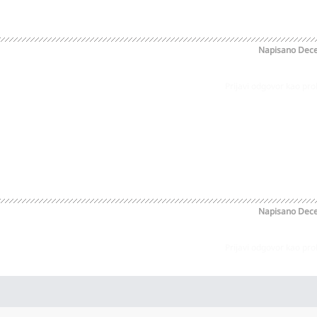
Napisano
Dece
Prijavi odgovor kao pr
Napisano
Dece
Prijavi odgovor kao pr