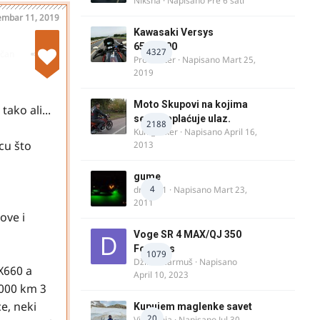
Niksha
· Napisano
Pre 6 sati
embar 11, 2019
Kawasaki Versys
650/1000
4327
ičan
ProMaster
· Napisano
Mart 25,
2019
Moto Skupovi na kojima
ako ali...
se ne naplaćuje ulaz.
2188
Kum_Mixer
· Napisano
April 16,
cu što
2013
gume
4
dragan1
· Napisano
Mart 23,
2011
ove i
Voge SR 4 MAX/QJ 350
Fortress
1079
Džim Džarmuš
· Napisano
X660 a
April 10, 2023
.000 km 3
ce, neki
Kupujem maglenke savet
20
Vitez Koja
· Napisano
Jul 30