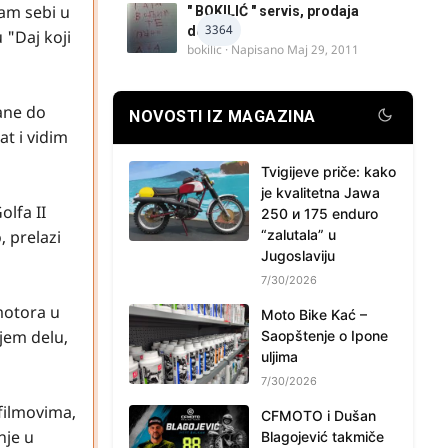
sam sebi u
" BOKILIĆ " servis, prodaja
3364
delova
 "Daj koji
bokilic
· Napisano
Maj 29, 2011
rane do
NOVOSTI IZ MAGAZINA
t i vidim
Tvigijeve priče: kako
je kvalitetna Jawa
olfa II
250 и 175 enduro
, prelazi
“zalutala” u
Jugoslaviju
7/30/2026
motora u
Moto Bike Kać –
jem delu,
Saopštenje o Ipone
uljima
7/30/2026
 filmovima,
CFMOTO i Dušan
nje u
Blagojević takmiče