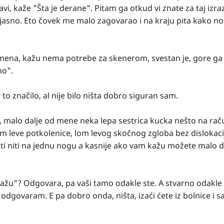
i, kaže "Šta je derane". Pitam ga otkud vi znate za taj izra
 jasno. Eto čovek me malo zagovarao i na kraju pita kako n
ena, kažu nema potrebe za skenerom, svestan je, gore ga 
mo".
to značilo, al nije bilo ništa dobro siguran sam.
 malo dalje od mene neka lepa sestrica kucka nešto na rač
om leve potkolenice, lom levog skočnog zgloba bez dislokacij
ti niti na jednu nogu a kasnije ako vam kažu možete malo d
mi kažu"? Odgovara, pa vaši tamo odakle ste. A stvarno odakl
dgovaram. E pa dobro onda, ništa, izaći ćete iz bolnice i s