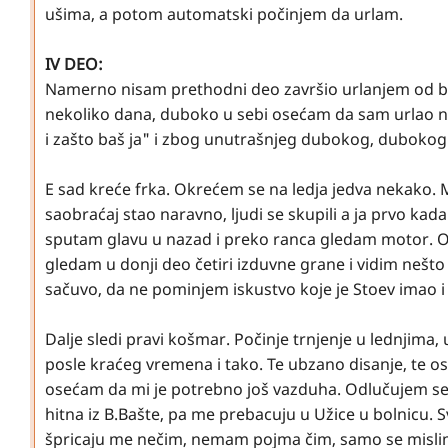
ušima, a potom automatski počinjem da urlam.
IV DEO:
Namerno nisam prethodni deo završio urlanjem od bo
nekoliko dana, duboko u sebi osećam da sam urlao na
i zašto baš ja" i zbog unutrašnjeg dubokog, dubokog
E sad kreće frka. Okrećem se na ledja jedva nekako. M
saobraćaj stao naravno, ljudi se skupili a ja prvo ka
sputam glavu u nazad i preko ranca gledam motor. O
gledam u donji deo četiri izduvne grane i vidim nešto 
sačuvo, da ne pominjem iskustvo koje je Stoev imao i 
Dalje sledi pravi košmar. Počinje trnjenje u lednjim
posle kraćeg vremena i tako. Te ubzano disanje, te o
osećam da mi je potrebno još vazduha. Odlučujem s
hitna iz B.Bašte, pa me prebacuju u Užice u bolnicu.
špricaju me nečim, nemam pojma čim, samo se mislim 