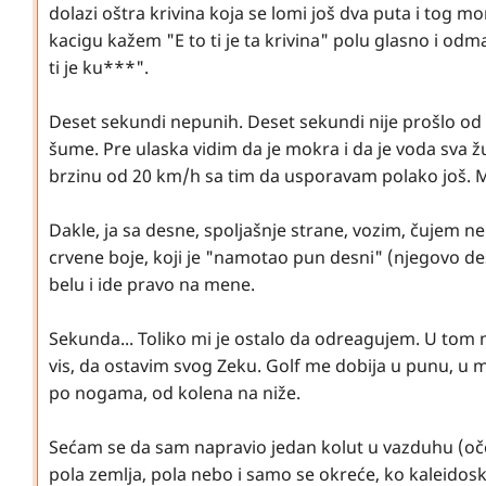
dolazi oštra krivina koja se lomi još dva puta i tog 
kacigu kažem "E to ti je ta krivina" polu glasno i od
ti je ku***".
Deset sekundi nepunih. Deset sekundi nije prošlo od t
šume. Pre ulaska vidim da je mokra i da je voda sva 
brzinu od 20 km/h sa tim da usporavam polako još. M
Dakle, ja sa desne, spoljašnje strane, vozim, čujem n
crvene boje, koji je "namotao pun desni" (njegovo des
belu i ide pravo na mene.
Sekunda... Toliko mi je ostalo da odreagujem. U t
vis, da ostavim svog Zeku. Golf me dobija u punu, u
po nogama, od kolena na niže.
Sećam se da sam napravio jedan kolut u vazduhu (očevi
pola zemlja, pola nebo i samo se okreće, ko kaleidosk