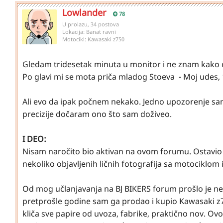
Lowlander
78
U prolazu, 34 postova
Lokacija:
Banat ravni
Motocikl:
Kawasaki z750
Gledam tridesetak minuta u monitor i ne znam kako 
Po glavi mi se mota priča mladog Stoeva - Moj udes, 10.
Ali evo da ipak počnem nekako. Jedno upozorenje sam
precizije dočaram ono što sam doživeo.
I DEO:
Nisam naročito bio aktivan na ovom forumu. Ostavio 
nekoliko objavljenih ličnih fotografija sa motociklom i
Od mog učlanjavanja na BJ BIKERS forum prošlo je 
pretprošle godine sam ga prodao i kupio Kawasaki z7
kliča sve papire od uvoza, fabrike, praktično nov. Ovo 