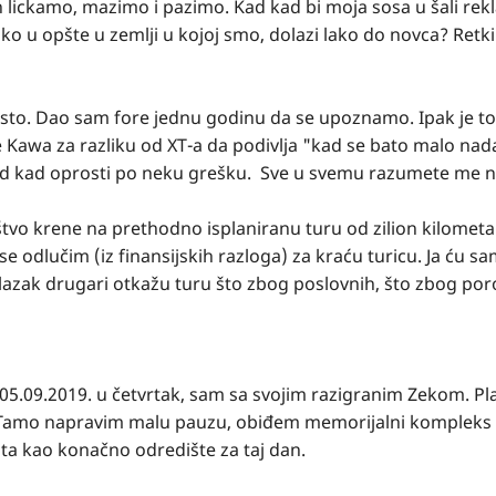
h lickamo, mazimo i pazimo. Kad kad bi moja sosa u šali rek
o u opšte u zemlji u kojoj smo, dolazi lako do novca? Retki
esto. Dao sam fore jednu godinu da se upoznamo. Ipak je to
 Kawa za razliku od XT-a da podivlja "kad se bato malo nada
i kad kad oprosti po neku grešku. Sve u svemu razumete me 
 krene na prethodno isplaniranu turu od zilion kilometara
 se odlučim (iz finansijskih razloga) za kraću turicu. Ja ću s
olazak drugari otkažu turu što zbog poslovnih, što zbog por
5.09.2019. u četvrtak, sam sa svojim razigranim Zekom. Pla
 Tamo napravim malu pauzu, obiđem memorijalni kompleks 
šta kao konačno odredište za taj dan.