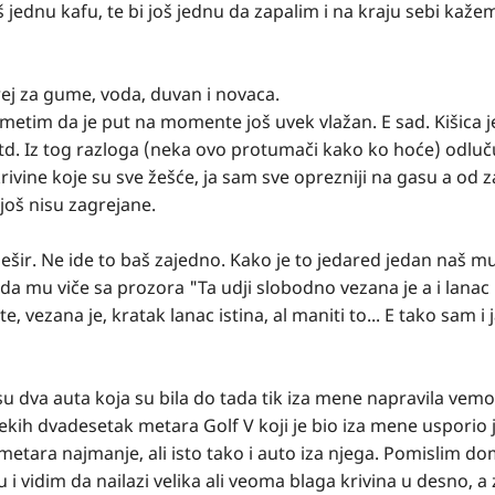
jednu kafu, te bi još jednu da zapalim i na kraju sebi kažem
ej za gume, voda, duvan i novaca.
metim da je put na momente još uvek vlažan. E sad. Kišica je
 itd. Iz tog razloga (neka ovo protumači kako ko hoće) odlu
vine koje su sve žešće, ja sam sve oprezniji na gasu a od 
oš nisu zagrejane.
 šešir. Ne ide to baš zajedno. Kako je to jedared jedan naš m
da mu viče sa prozora "Ta udji slobodno vezana je a i lanac 
e, vezana je, kratak lanac istina, al maniti to... E tako sam i 
dva auta koja su bila do tada tik iza mene napravila vemoa
ih dvadesetak metara Golf V koji je bio iza mene usporio j
tara najmanje, ali isto tako i auto iza njega. Pomislim do
ju i vidim da nailazi velika ali veoma blaga krivina u desno, a