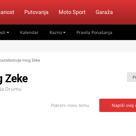
anost
Putovanja
Moto Sport
Garaža
sti
Kalendar
Razno
Pravila Ponašanja
putešestvije mog Zeke
g Zeke
P
 Na Drumu
Pokreni novu temu
Napiši svoj