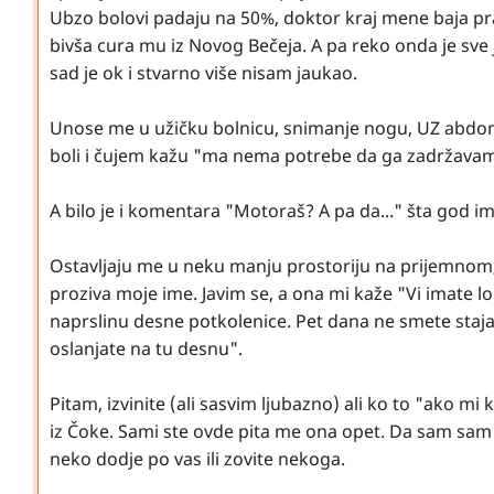
Ubzo bolovi padaju na 50%, doktor kraj mene baja prav
bivša cura mu iz Novog Bečeja. A pa reko onda je sve
sad je ok i stvarno više nisam jaukao.
Unose me u užičku bolnicu, snimanje nogu, UZ abdom
boli i čujem kažu "ma nema potrebe da ga zadržava
A bilo je i komentara "Motoraš? A pa da..." šta god im 
Ostavljaju me u neku manju prostoriju na prijemnom,
proziva moje ime. Javim se, a ona mi kaže "Vi imate l
naprslinu desne potkolenice. Pet dana ne smete staja
oslanjate na tu desnu".
Pitam, izvinite (ali sasvim ljubazno) ali ko to "ako 
iz Čoke. Sami ste ovde pita me ona opet. Da sam sam o
neko dodje po vas ili zovite nekoga.