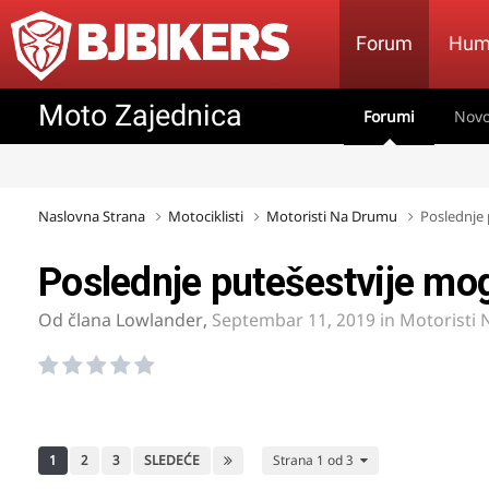
Forum
Hum
Moto Zajednica
Forumi
Novo
Naslovna Strana
Motociklisti
Motoristi Na Drumu
Poslednje 
Poslednje putešestvije mo
Od člana
Lowlander
,
Septembar 11, 2019
in
Motoristi
1
2
3
SLEDEĆE
Strana 1 od 3