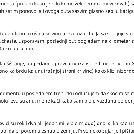
momenta (pričam kako je bilo ko ne želi nemora mi verovati) 
mah zatim ponovo, ali ovoga puta sasvim glasno sebi u kacigu
oga ulazim u oštru krivinu u levo uzbrdo. Ja sa spoljnje st
žućkasta, usporavam, poslednji put pogledam na kilometar sa
a ko po jajima.
eko šištanje, pogledam u pravcu zvuka ispred mene i vidim G
no ka brdu ka unutrašnjoj strani krivine) kako klizi nizbrdo
om momentu u poslednjem trenutku odlučujem da skočim sa 
 moju levu stranu, mene kači kako sam bio u vazduhu po don
ci su rekli dva al i jedan mi je bio mlogo) ono, slika kao u
op, da bi potom tresnuo o zemlju. Prvo neko zujanje i pišta