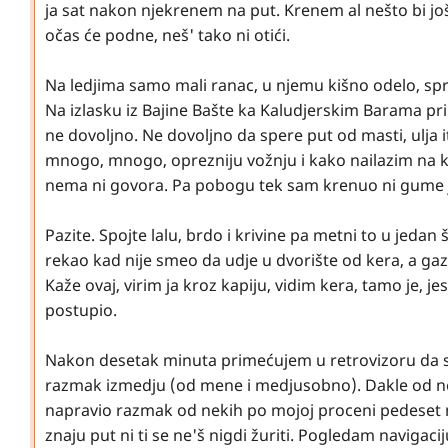
ja sat nakon njekrenem na put. Krenem al nešto bi još 
očas će podne, neš' tako ni otići.
Na ledjima samo mali ranac, u njemu kišno odelo, spr
Na izlasku iz Bajine Bašte ka Kaludjerskim Barama pri
ne dovoljno. Ne dovoljno da spere put od masti, ulja
mnogo, mnogo, oprezniju vožnju i kako nailazim na kri
nema ni govora. Pa pobogu tek sam krenuo ni gume j
Pazite. Spojte lalu, brdo i krivine pa metni to u jedan
rekao kad nije smeo da udje u dvorište od kera, a gaz
Kaže ovaj, virim ja kroz kapiju, vidim kera, tamo je, jest
postupio.
Nakon desetak minuta primećujem u retrovizoru da su 
razmak izmedju (od mene i medjusobno). Dakle od nek
napravio razmak od nekih po mojoj proceni pedeset me
znaju put ni ti se ne'š nigdi žuriti. Pogledam navigaci