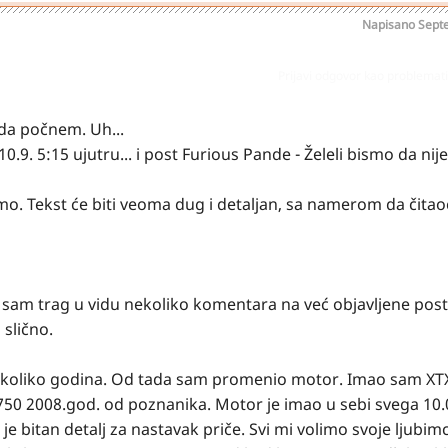
Napisano
Sept
Prijavi odgovor kao problemat
da počnem. Uh...
9. 5:15 ujutru... i post Furious Pande - Želeli bismo da nije t
o. Tekst će biti veoma dug i detaljan, sa namerom da čitao
sam trag u vidu nekoliko komentara na već objavljene post
 slično.
nekoliko godina. Od tada sam promenio motor. Imao sam XT
50 2008.god. od poznanika. Motor je imao u sebi svega 10
je bitan detalj za nastavak priče. Svi mi volimo svoje ljubim