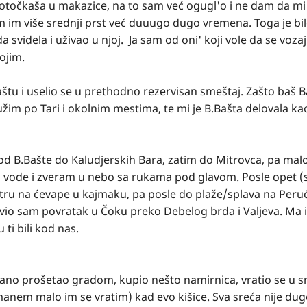
rotočkaša u makazice, na to sam već ogugl'o i ne dam da mi 
 im više srednji prst već duuugo dugo vremena. Toga je bilo,
idela i uživao u njoj. Ja sam od oni' koji vole da se vozaju,
ojim.
tu i uselio se u prethodno rezervisan smeštaj. Zašto baš B
m po Tari i okolnim mestima, te mi je B.Bašta delovala ka
 B.Bašte do Kaludjerskih Bara, zatim do Mitrovca, pa mal
j vode i zveram u nebo sa rukama pod glavom. Posle opet (
tru na ćevape u kajmaku, pa posle do plaže/splava na Peruć
avio sam povratak u Čoku preko Debelog brda i Valjeva. Ma id
 ti bili kod nas.
lagano prošetao gradom, kupio nešto namirnica, vratio se u 
manem malo im se vratim) kad evo kišice. Sva sreća nije dugo