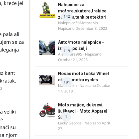
, kreće jel
Nalepnice za
motore,skutere,trakice
142
za felne,tank protektori
NalepniceZaMotoreNis
·
Napisano
Decembar 3, 2022
 pala ali
čujem se za
Auto/moto nalepnice -
izrada po želji
zaleganja
119
Alexandra995
· Napisano
Octobar 21, 2023
uzikant
Nosač moto točka Wheel
kratak.
chock motorcycles
181
blacksmith
· Napisano
Octobar
ja
17, 2018
Moto majice, duksevi,
 veliki
šuškavci - Moto Apparel
1
SRB
e i
Lucky George
· Napisano
April
maći su
27
 za njom