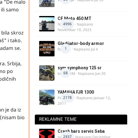
la "De malo
 ili samo
CF Moto 450 MT
4996
NIKOLA 1
· Napisano
Novembar 10, 2023
 bila skroz
š" i tako.
Gladijator-body armor
nadam se.
1
Rale-Ča
· Napisano
Jul 4
. Srbija,
sym symphony 125 sr
amo po
68
brankoXM
· Napisano
Jun 30
odičnih
YAMAHA FJR 1300
2178
Petartdm
· Napisano
Januar 12,
2011
n je da iz
(nisam bio
REKLAMNE TEME
Crash bars servis Seba
2937
seba011
· Napisano
Decembar