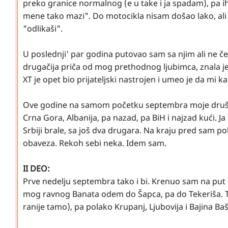
preko granice normalnog (e u take i ja spadam), pa i
mene tako mazi". Do motocikla nisam došao lako, ali k
"odlikaši".
U poslednji' par godina putovao sam sa njim ali ne č
drugačija priča od mog prethodnog ljubimca, znala je
XT je opet bio prijateljski nastrojen i umeo je da m
Ove godine na samom početku septembra moje društvo
Crna Gora, Albanija, pa nazad, pa BiH i najzad kući. Ja
Srbiji brale, sa još dva drugara. Na kraju pred sam p
obaveza. Rekoh sebi neka. Idem sam.
II DEO:
Prve nedelju septembra tako i bi. Krenuo sam na put 0
mog ravnog Banata odem do Šapca, pa do Tekeriša.
ranije tamo), pa polako Krupanj, Ljubovija i Bajina Ba