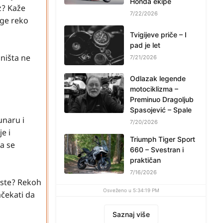
Honda ekipe
z? Kaže
7/22/2026
oge reko
Tvigijeve priče – I
pad je let
ništa ne
7/21/2026
Odlazak legende
motociklizma –
Preminuo Dragoljub
Spasojević – Spale
unaru i
7/20/2026
e i
Triumph Tiger Sport
a se
660 – Svestran i
praktičan
7/16/2026
e ste? Rekoh
Osveženo u 5:34:19 PM
ačekati da
Saznaj više