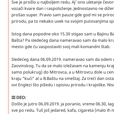
Sve je prošlo u najboljem redu. Aj' ono uletanje čevo
vozači kvare dan i raspoloženje. Jednostavno ne dižem
prošao super. Pravio sam pauze gde god mi se priroda sv
prirodu, pa to nekako uvek na svojim putovanjima sp
Istog dana popodne oko 15.30 stigao sam u Bajinu Baš
Bašta? Pa sledećeg dana nameravao sam da malo kruži
mesto gde ću vaspostaviti svoj mali komandni štab.
Sledećeg dana 06.09.2019. nameravao sam da odem od
Zaovinskog. Tu da se malo izležavam na kamenju kra
samo polukrug) do Mitrovca, a u Mitrovcu dole u cen
kraju "kući" al u B.Baštu na smeštaj. Za treći dan ost
ovi Englezi što pišedu i opisivu prirodu i krajolike. Nisu
III DEO:
Došlo je jutro 06.09.2019. ja poranio, vreme 06.30, 
sve po redu. Tuš još jedared, kafa, cigareta (malo ih 