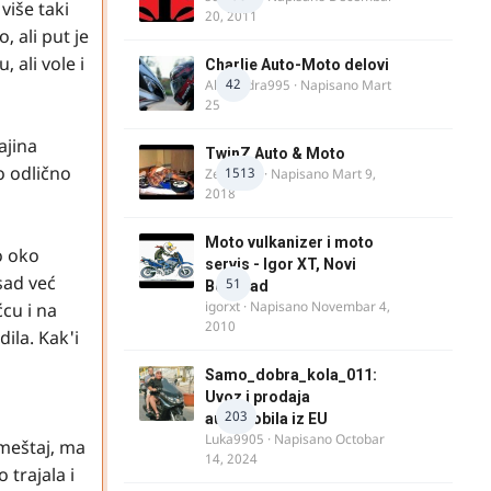
više taki
20, 2011
 ali put je
 ali vole i
Charlie Auto-Moto delovi
42
Alexandra995
· Napisano
Mart
25
ajina
TwinZ Auto & Moto
o odlično
1513
Zeljkamp
· Napisano
Mart 9,
2018
Moto vulkanizer i moto
o oko
servis - Igor XT, Novi
sad već
51
Beograd
igorxt
· Napisano
Novembar 4,
cu i na
2010
ila. Kak'i
Samo_dobra_kola_011:
Uvoz i prodaja
203
automobila iz EU
Luka9905
· Napisano
Octobar
smeštaj, ma
14, 2024
 trajala i