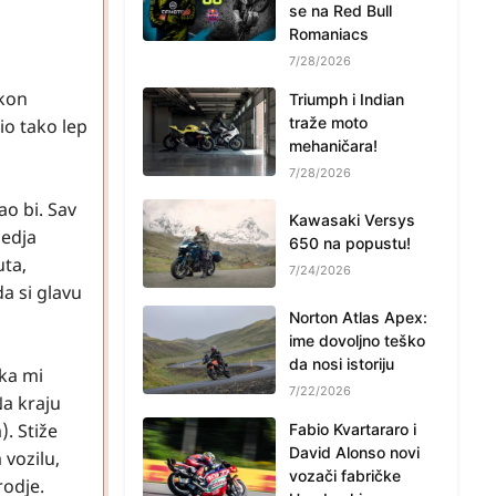
se na Red Bull
Romaniacs
7/28/2026
akon
Triumph i Indian
traže moto
io tako lep
mehaničara!
7/28/2026
ao bi. Sav
Kawasaki Versys
ledja
650 na popustu!
uta,
7/24/2026
a si glavu
Norton Atlas Apex:
ime dovoljno teško
da nosi istoriju
uka mi
7/22/2026
Na kraju
. Stiže
Fabio Kvartararo i
David Alonso novi
 vozilu,
vozači fabričke
rodje.