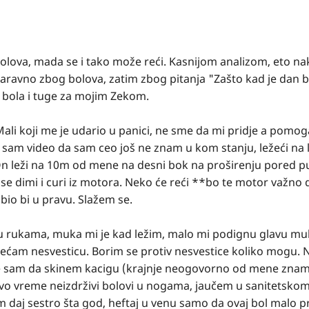
lova, mada se i tako može reći. Kasnijom analizom, eto n
ravno zbog bolova, zatim zbog pitanja "Zašto kad je dan b
 bola i tuge za mojim Zekom.
ali koji me je udario u panici, ne sme da mi pridje a pomog
da sam video da sam ceo još ne znam u kom stanju, ležeći na 
n leži na 10m od mene na desni bok na proširenju pored p
se dimi i curi iz motora. Neko će reći **bo te motor važno d
bio bi u pravu. Slažem se.
a, u rukama, muka mi je kad ležim, malo mi podignu glavu m
sećam nesvesticu. Borim se protiv nesvestice koliko mogu. 
e sam da skinem kacigu (krajnje neogovorno od mene znam)
 Svo vreme neizdrživi bolovi u nogama, jaučem u sanitetskom
daj sestro šta god, heftaj u venu samo da ovaj bol malo p