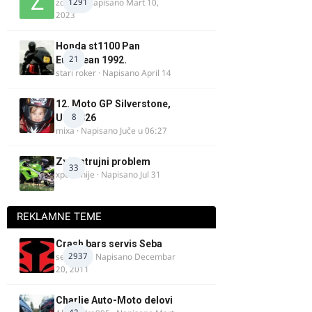
1291
zdelija
· Napisano
Mart 10,
2023
Honda st1100 Pan
21
European 1992.
stari roker
· Napisano
April 14
12. Moto GP Silverstone,
8
UK, 2026
mixa
· Napisano
Juče u 06:27
Zx9r strujni problem
33
xpetronije
· Napisano
Jul 31
REKLAMNE TEME
Crash bars servis Seba
2937
seba011
· Napisano
Decembar
20, 2011
Charlie Auto-Moto delovi