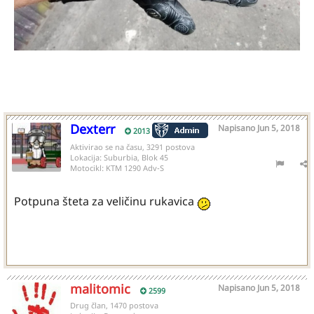
Dexterr
Napisano
Jun 5, 2018
2013
Aktivirao se na času, 3291 postova
Lokacija:
Suburbia, Blok 45
Motocikl:
KTM 1290 Adv-S
Potpuna šteta za veličinu rukavica
malitomic
Napisano
Jun 5, 2018
2599
Drug član, 1470 postova