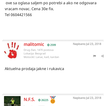
ove sa oglasa saljem po potrebi a ako ne odgovara
vracam novac. Cena 30e fix.
Tel 0604421566
malitomic
Napisano
Jul 23, 2018
2599
Drug član, 1470 postova
Lokacija:
Beograd
Motocikl:
Lanac, kaiš, kardan
Aktuelna prodaja jakne i rukavica
Napisano
Jul 23, 2018
N.F.S.
26225