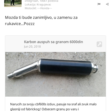
Integrisan, 10661 postova
Lokacija:
Kragujevac
Motocikl:
---Honda---
Mozda ti bude zanimljivo, u zamenu za
rukavice...Pozzz