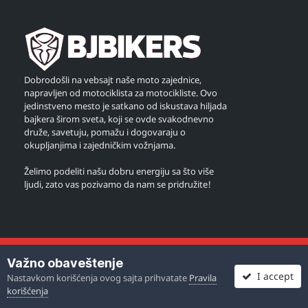
Dobrodošli na vebsajt naše moto zajednice,
napravljen od motociklista za motocikliste. Ovo
jedinstveno mesto je satkano od iskustava hiljada
bajkera širom sveta, koji se ovde svakodnevno
druže, savetuju, pomažu i dogovaraju o
okupljanjima i zajedničkim vožnjama.
Želimo podeliti našu dobru energiju sa što više
ljudi, zato vas pozivamo da nam se pridružite!
© Copyright 2005. - 2025. BJBikers.com
Važno obaveštenje
I accept
Nastavkom korišćenja ovog sajta prihvatate
Pravila
korišćenja