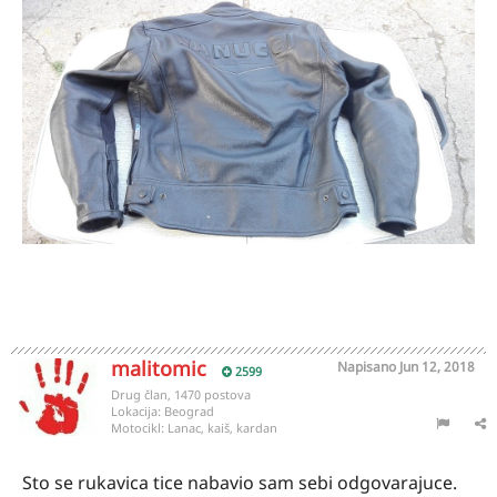
malitomic
Napisano
Jun 12, 2018
2599
Drug član, 1470 postova
Lokacija:
Beograd
Motocikl:
Lanac, kaiš, kardan
Sto se rukavica tice nabavio sam sebi odgovarajuce.