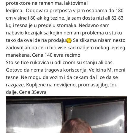
protektore na ramenima, laktovima i
ledjima. Odgovara pretposta vljam osobama do 180
cm visine i 80-ak kg tezine. Ja sam dosta nizi ali 82-83
kg i tesna je u predelu stomaka. Nedavno sam
nabavio koznjak sa kojim nemam problema u stuku
tako da ova ide na prodaju
Sa slikama nisam nesto
zadovoljan pa ce i i biti vise kad nadjem nekog lepseg
manekena. Cena 140 evra recimo
Sto se tice rukavica u odlicnom su stanju ali bas.
Gotovo da nema tragova koriscenja. Velicina M, meni
tesne. Ne mogu da vozim i da cekam da li ce da se
razgaze. Kupljene na nevidjeno, promasaj jbg. Idu
dalje. Cena 35evra