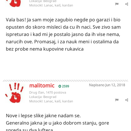
Lokacija:
Beograd
Motocikl:
Lanac, kaiš, kardan
Vala bas! Ja sam moje zagubio negde po garazi i bio
opusten do skoro misleci da cu ih naci. Sve zivo sam
ispreturao i kad mi je postalo jasno da ih vise nema,
narucih ove. Promasaj, i za nauk meni i ostalima da
bez probe nema kupovine rukavica
malitomic
Napisano
Jun 12, 2018
2599
Drug član, 1470 postova
Lokacija:
Beograd
Motocikl:
Lanac, kaiš, kardan
Nove i lepse slike jakne nadam se.
Generalno jakna je u jako dobrom stanju, gore
spreda su dva luftera.