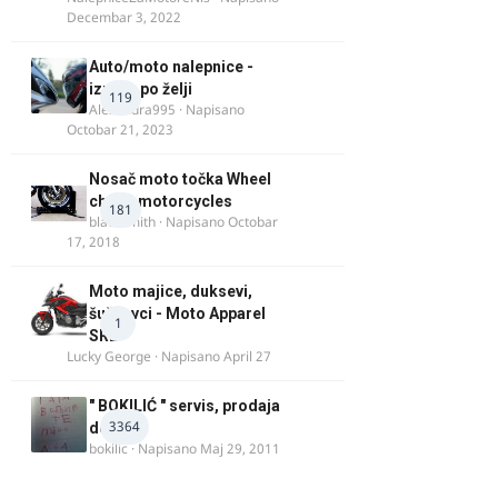
Decembar 3, 2022
Auto/moto nalepnice -
izrada po želji
119
Alexandra995
· Napisano
Octobar 21, 2023
Nosač moto točka Wheel
chock motorcycles
181
blacksmith
· Napisano
Octobar
17, 2018
Moto majice, duksevi,
šuškavci - Moto Apparel
1
SRB
Lucky George
· Napisano
April 27
" BOKILIĆ " servis, prodaja
3364
delova
bokilic
· Napisano
Maj 29, 2011