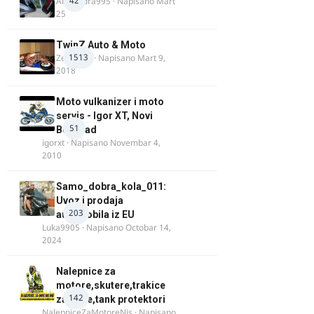
42
Alexandra995
· Napisano
Mart
25
TwinZ Auto & Moto
1513
Zeljkamp
· Napisano
Mart 9,
2018
Moto vulkanizer i moto
servis - Igor XT, Novi
51
Beograd
igorxt
· Napisano
Novembar 4,
2010
Samo_dobra_kola_011:
Uvoz i prodaja
203
automobila iz EU
Luka9905
· Napisano
Octobar 14,
2024
Nalepnice za
motore,skutere,trakice
142
za felne,tank protektori
NalepniceZaMotoreNis
· Napisano