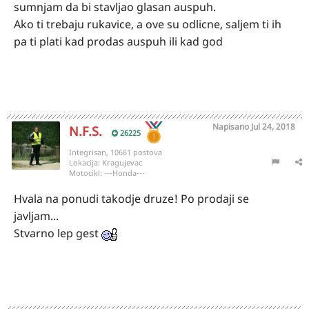
sumnjam da bi stavljao glasan auspuh.
Ako ti trebaju rukavice, a ove su odlicne, saljem ti ih
pa ti plati kad prodas auspuh ili kad god
Napisano
Jul 24, 2018
N.F.S.
26225
Integrisan, 10661 postova
Lokacija:
Kragujevac
Motocikl:
---Honda---
Hvala na ponudi takodje druze! Po prodaji se
javljam...
Stvarno lep gest