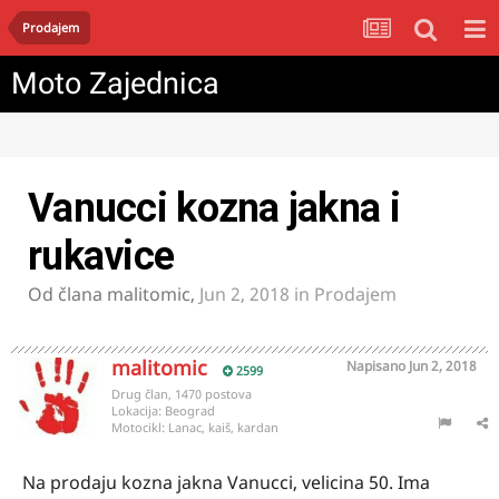
Prodajem
Moto Zajednica
Vanucci kozna jakna i
rukavice
Od člana
malitomic
,
Jun 2, 2018
in
Prodajem
malitomic
Napisano
Jun 2, 2018
2599
Drug član, 1470 postova
Lokacija:
Beograd
Motocikl:
Lanac, kaiš, kardan
Na prodaju kozna jakna Vanucci, velicina 50. Ima