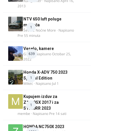
Kum_Mixer
· Napisano
April 16,
2013
NTV 650 luft poluge
menjača
1
Ševa iz Noćne More
· Napisano
Pre 55 minuta
Veselo, kamere
639
GR 46
· Napisano
Octobar 25,
2022
Honda X-ADV 750 2023
1
Special Edition
Mikec
· Napisano
Jul 1
Kupujem izduv za
Z1000SX 2017 i za
1
S1000RR 2023
membe
· Napisano
Pre 14 sati
HONDA NC750X 2023