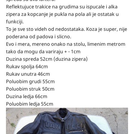
Reflektujuce trakice na grudima su ispucale i alka
zipera za kopcanje je pukla na pola ali je ostatak u
funkciji.
To je sve sto videh od nedostataka. Koza je super, nije
poderana od padova i slicno.
Evo i mera, mereno onako na stolu, limenim metrom
tako da mogu da variraju + - 1cm
Duzina spreda 52cm (duzina zipera)
Rukav spolja 64cm
Rukav unutra 46cm
Poluobim grudi 55cm
Poluobim struk 50cm
Duzina ledja 66cm
Poluobim ledja 55cm