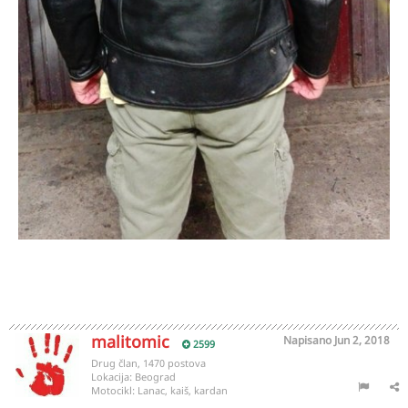
malitomic
Napisano
Jun 2, 2018
2599
Drug član, 1470 postova
Lokacija:
Beograd
Motocikl:
Lanac, kaiš, kardan