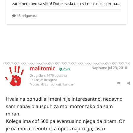
malitomic
Napisano
Jul 23, 2018
2599
Drug član, 1470 postova
Lokacija:
Beograd
Motocikl:
Lanac, kaiš, kardan
Hvala na ponudi ali meni nije interesantno, nedavno
sam nabavio auspuh za moj motor tako da sam
miran.
Kolega ima cbf 500 pa eventualno njega da pitam. On
je na moru trenutno, a opet znajuci ga, cisto