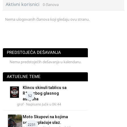
Aktivni korisnici
0 članova
Nema ulogovanih članova koji gledaju ovu stranu.
PREDSTOJEĆA DEŠAVANJA
Nema predstojećih dešavanja u kalendaru.
AKTUELNE TEME
Klincu skinuli tablicu sa
R125 zbog glasnog
52
auspuha
grof
· Napisano
Juče u 06:44
Moto Skupovi na kojima
se ne naplaćuje ulaz.
2231