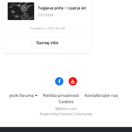
Tvigijeve priče – I pad je let
7/21/2026
Osveženo u 10:07:50 AM
Saznaj više
Jezik foruma
Politika privatnosti
Kontaktirajte nas
Cookies
BJBikers.com
Powered by Invision Community