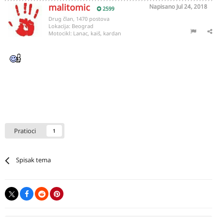
malitomic
Napisano
Jul 24, 2018
2599
Drug član, 1470 postova
Lokacija:
Beograd
Motocikl:
Lanac, kaiš, kardan
Pratioci
1
Spisak tema