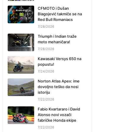
CFMOTO i Dušan
Blagojević takmiče se na
Red Bull Romaniacs
7/28/2026
Triumph i Indian traže
moto mehaničara!
7/28/2026
Kawasaki Versys 650 na
popustu!
7/24/2026
Norton Atlas Apex: ime
dovoljno teško da nosi
istoriju
7/22/2026
Fabio Kvartararo i David
Alonso novi vozači
fabričke Honda ekipe
7/22/2026