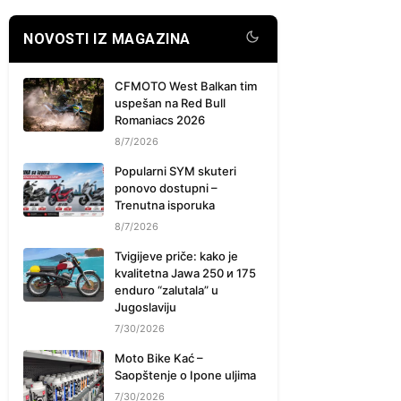
NOVOSTI IZ MAGAZINA
CFMOTO West Balkan tim
uspešan na Red Bull
Romaniacs 2026
8/7/2026
Popularni SYM skuteri
ponovo dostupni –
Trenutna isporuka
8/7/2026
Tvigijeve priče: kako je
kvalitetna Jawa 250 и 175
enduro “zalutala” u
Jugoslaviju
7/30/2026
Moto Bike Kać –
Saopštenje o Ipone uljima
7/30/2026