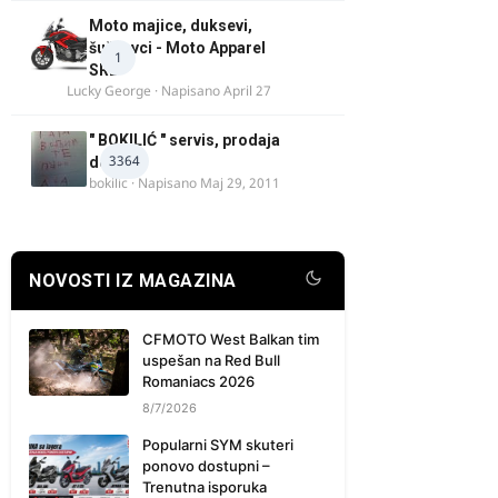
Moto majice, duksevi,
šuškavci - Moto Apparel
1
SRB
Lucky George
· Napisano
April 27
" BOKILIĆ " servis, prodaja
3364
delova
bokilic
· Napisano
Maj 29, 2011
NOVOSTI IZ MAGAZINA
CFMOTO West Balkan tim
uspešan na Red Bull
Romaniacs 2026
8/7/2026
Popularni SYM skuteri
ponovo dostupni –
Trenutna isporuka