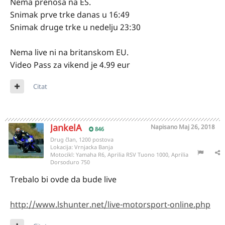
Nema prenosa na ES.
Snimak prve trke danas u 16:49
Snimak druge trke u nedelju 23:30
Nema live ni na britanskom EU.
Video Pass za vikend je 4.99 eur
Citat
JankelA
Napisano
Maj 26, 2018
846
Drug član, 1200 postova
Lokacija:
Vrnjacka Banja
Motocikl:
Yamaha R6, Aprilia RSV Tuono 1000, Aprilia
Dorsoduro 750
Trebalo bi ovde da bude live
http://www.lshunter.net/live-motorsport-online.php