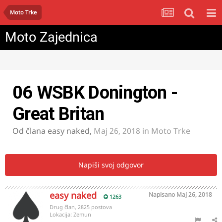
Moto Trke
Moto Zajednica
06 WSBK Donington -
Great Britan
Od člana
easy naked
,
Maj 26, 2018
in
Moto Trke
Napiši svoj odgovor
easy naked
Napisano
Maj 26, 2018
1263
Drug član, 2825 postova
Lokacija:
Zemun