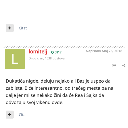
Citat
lomitelj
Napisano
Maj 26, 2018
5817
Drug član, 1538 postova
Dukatića nigde, deluju nejako ali Baz je uspeo da
zablista. Biće interesantno, od trećeg mesta pa na
dalje jer mi se nekako čini da će Rea i Sajks da
odvozaju svoj vikend ovde.
Citat