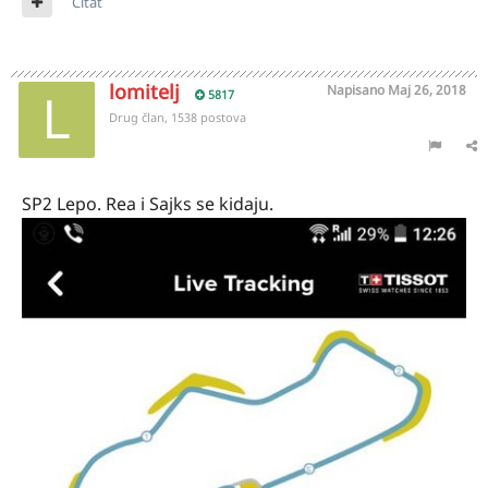
Citat
lomitelj
Napisano
Maj 26, 2018
5817
Drug član, 1538 postova
SP2 Lepo. Rea i Sajks se kidaju.