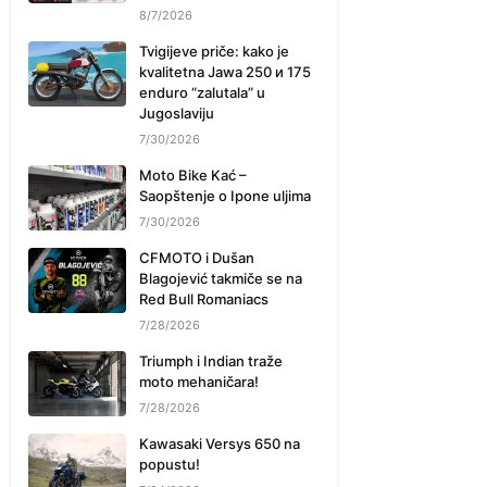
8/7/2026
Tvigijeve priče: kako je
kvalitetna Jawa 250 и 175
enduro “zalutala” u
Jugoslaviju
7/30/2026
Moto Bike Kać –
Saopštenje o Ipone uljima
7/30/2026
CFMOTO i Dušan
Blagojević takmiče se na
Red Bull Romaniacs
7/28/2026
Triumph i Indian traže
moto mehaničara!
7/28/2026
Kawasaki Versys 650 na
popustu!