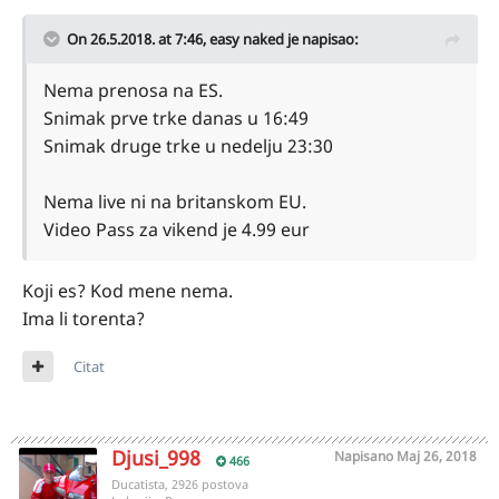
On 26.5.2018. at 7:46,
easy naked
je napisao:
Nema prenosa na ES.
Snimak prve trke danas u 16:49
Snimak druge trke u nedelju 23:30
Nema live ni na britanskom EU.
Video Pass za vikend je 4.99 eur
Koji es? Kod mene nema.
Ima li torenta?
Citat
Djusi_998
Napisano
Maj 26, 2018
466
Ducatista, 2926 postova