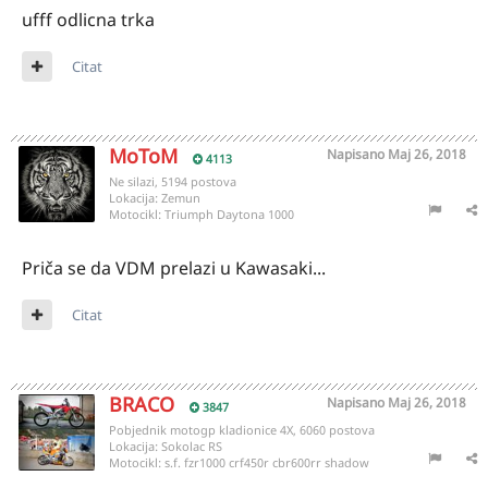
ufff odlicna trka
Citat
MoToM
Napisano
Maj 26, 2018
4113
Ne silazi, 5194 postova
Lokacija:
Zemun
Motocikl:
Triumph Daytona 1000
Priča se da VDM prelazi u Kawasaki...
Citat
BRACO
Napisano
Maj 26, 2018
3847
Pobjednik motogp kladionice 4X, 6060 postova
Lokacija:
Sokolac RS
Motocikl:
s.f. fzr1000 crf450r cbr600rr shadow