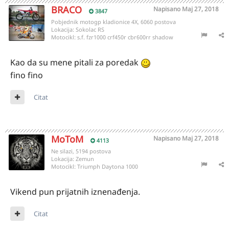
BRACO
Napisano
Maj 27, 2018
3847
Pobjednik motogp kladionice 4X, 6060 postova
Lokacija:
Sokolac RS
Motocikl:
s.f. fzr1000 crf450r cbr600rr shadow
Kao da su mene pitali za poredak
fino fino
Citat
MoToM
Napisano
Maj 27, 2018
4113
Ne silazi, 5194 postova
Lokacija:
Zemun
Motocikl:
Triumph Daytona 1000
Vikend pun prijatnih iznenađenja.
Citat