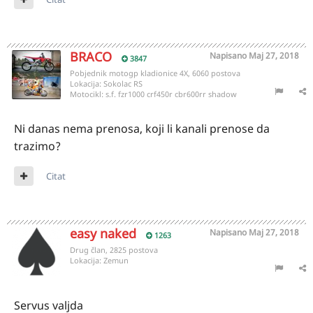
BRACO
Napisano
Maj 27, 2018
3847
Pobjednik motogp kladionice 4X, 6060 postova
Lokacija:
Sokolac RS
Motocikl:
s.f. fzr1000 crf450r cbr600rr shadow
Ni danas nema prenosa, koji li kanali prenose da
trazimo?
Citat
easy naked
Napisano
Maj 27, 2018
1263
Drug član, 2825 postova
Lokacija:
Zemun
Servus valjda