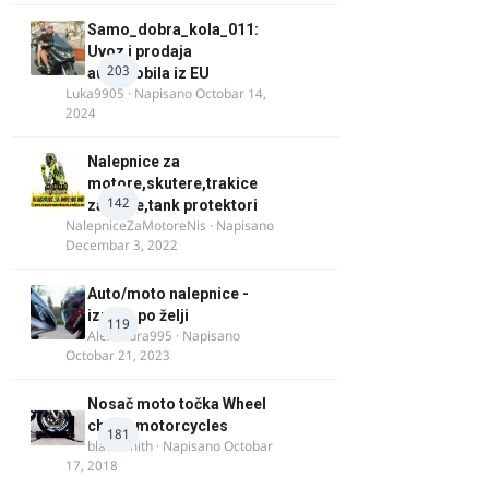
Samo_dobra_kola_011:
Uvoz i prodaja
203
automobila iz EU
Luka9905
· Napisano
Octobar 14,
2024
Nalepnice za
motore,skutere,trakice
142
za felne,tank protektori
NalepniceZaMotoreNis
· Napisano
Decembar 3, 2022
Auto/moto nalepnice -
izrada po želji
119
Alexandra995
· Napisano
Octobar 21, 2023
Nosač moto točka Wheel
chock motorcycles
181
blacksmith
· Napisano
Octobar
17, 2018