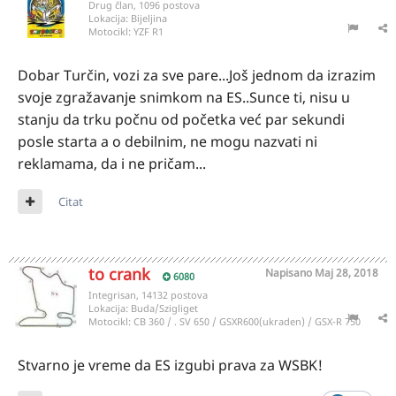
Drug član, 1096 postova
Lokacija:
Bijeljina
Motocikl:
YZF R1
Dobar Turčin, vozi za sve pare...Još jednom da izrazim
svoje zgražavanje snimkom na ES..Sunce ti, nisu u
stanju da trku počnu od početka već par sekundi
posle starta a o debilnim, ne mogu nazvati ni
reklamama, da i ne pričam...
Citat
to crank
Napisano
Maj 28, 2018
6080
Integrisan, 14132 postova
Lokacija:
Buda/Szigliget
Motocikl:
CB 360 / . SV 650 / GSXR600(ukraden) / GSX-R 750
Stvarno je vreme da ES izgubi prava za WSBK!