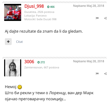
Djusi_998
Napisano
Maj 28, 2018
466
Ducatista, 2926 postova
Lokacija:
Pancevo
Motocikl:
beše Ducati 998
Aj dajte rezultate da znam da li da gledam.
Citat
3006
Napisano
Maj 28, 2018
272
Zainteresovan, 667 postova
Немој
Што би рекли у теми о Лоренцу, ван дер Марк
ојачао преговарачку позицију...