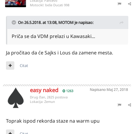
Lokacija:
Pancevo
Motocikl:
beše Ducati 998
On 26.5.2018. at 13:08,
MOTOM
je napisao:
Priča se da VDM prelazi u Kawasaki...
Ja pročitao da će Sajks i Lous da zamene mesta.
Citat
easy naked
Napisano
Maj 27, 2018
1263
Drug član, 2825 postova
Lokacija:
Zemun
Toprak ispod rekorda staze na warm upu
Citat