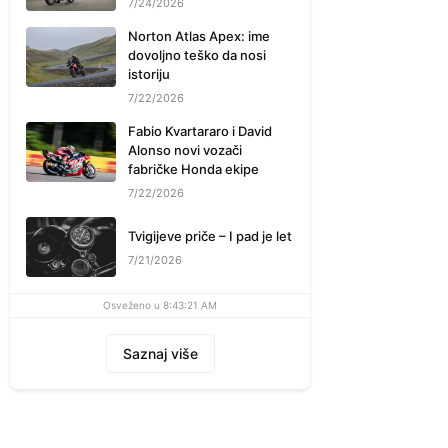
7/24/2026
Norton Atlas Apex: ime
dovoljno teško da nosi
istoriju
7/22/2026
Fabio Kvartararo i David
Alonso novi vozači
fabričke Honda ekipe
7/22/2026
Tvigijeve priče – I pad je let
7/21/2026
Osveženo u 8:43:21 AM
Saznaj više