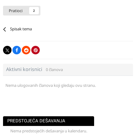
Pratioci
2
Spisak tema
Aktivni korisnici
0 članova
Nema ulogovanih članova koji gledaju ovu stranu.
PREDSTOJEĆA DEŠAVANJA
Nema predstojećih dešavanja u kalendaru.