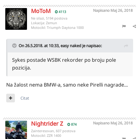
MoToM
Napisano
Maj 26, 2018
4113
Ne silazi, 5194 postova
Lokacija:
Zemun
Motocikl:
Triumph Daytona 1000
On 26.5.2018. at 10:33,
easy naked
je napisao:
Sykes postade WSBK rekorder po broju pole
pozicija.
Na žalost nema BMW-a, samo neke Pirelli nagrade...
Citat
Nightrider Z
Napisano
Maj 26, 2018
874
Zainteresovan, 607 postova
Motocikl:
ZZR 1400