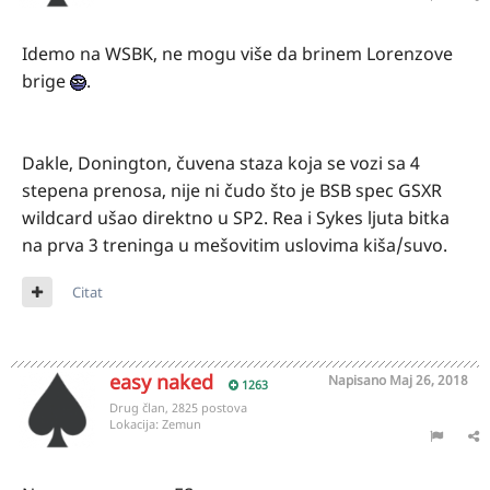
Idemo na WSBK, ne mogu više da brinem Lorenzove
brige
.
Dakle, Donington, čuvena staza koja se vozi sa 4
stepena prenosa, nije ni čudo što je BSB spec GSXR
wildcard ušao direktno u SP2. Rea i Sykes ljuta bitka
na prva 3 treninga u mešovitim uslovima kiša/suvo.
Citat
easy naked
Napisano
Maj 26, 2018
1263
Drug član, 2825 postova
Lokacija:
Zemun