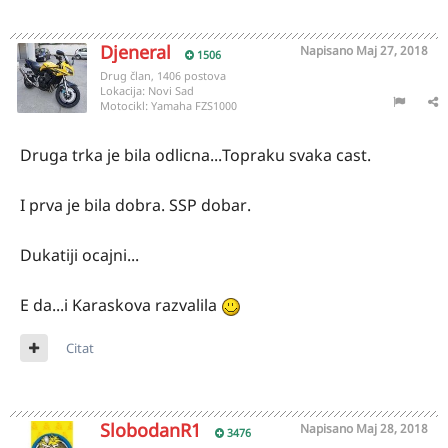
Djeneral
Napisano
Maj 27, 2018
1506
Drug član, 1406 postova
Lokacija:
Novi Sad
Motocikl:
Yamaha FZS1000
Druga trka je bila odlicna...Topraku svaka cast.
I prva je bila dobra. SSP dobar.
Dukatiji ocajni...
E da...i Karaskova razvalila
Citat
SlobodanR1
Napisano
Maj 28, 2018
3476