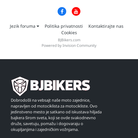
Jezik foruma
Politika privatnosti
Kontaktirajte nas
Cookies
BJBikers.com
Powered by Invision Community
Dobrodošli na vebsajt naše moto zajednice,
napravljen od motociklista za motocikliste. Ovo
jedinstveno mesto je satkano od iskustava hiljada
bajkera širom sveta, koji se ovde svakodnevno
druže, savetuju, pomažu i dogovaraju o
okupljanjima i zajedničkim vožnjama.