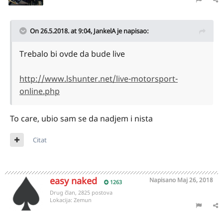
On 26.5.2018. at 9:04,
JankelA
je napisao:
Trebalo bi ovde da bude live
http://www.lshunter.net/live-motorsport-
online.php
To care, ubio sam se da nadjem i nista
Citat
easy naked
Napisano
Maj 26, 2018
1263
Drug član, 2825 postova
Lokacija:
Zemun