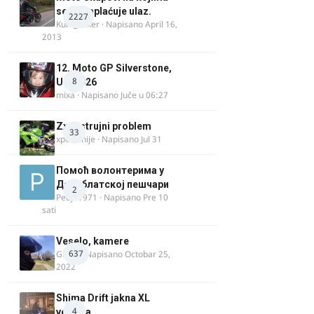
se ne naplaćuje ulaz.
2227
Kum_Mixer
· Napisano
April 16,
2013
12. Moto GP Silverstone,
8
UK, 2026
mixa
· Napisano
Juče u 06:27
Zx9r strujni problem
33
xpetronije
· Napisano
Jul 31
Помоћ волонтерима у
Делиблатској пешчари
2
Pedja1971
· Napisano
Pre 10
sati
Veselo, kamere
637
GR 46
· Napisano
Octobar 25,
2022
Shima Drift jakna XL
4
veličina