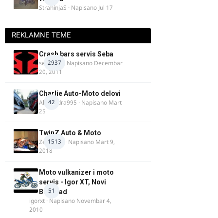
StrahinjaS
· Napisano
Jul 17
REKLAMNE TEME
Crash bars servis Seba
2937
seba011
· Napisano
Decembar
20, 2011
Charlie Auto-Moto delovi
42
Alexandra995
· Napisano
Mart
25
TwinZ Auto & Moto
1513
Zeljkamp
· Napisano
Mart 9,
2018
Moto vulkanizer i moto
servis - Igor XT, Novi
51
Beograd
igorxt
· Napisano
Novembar 4,
2010