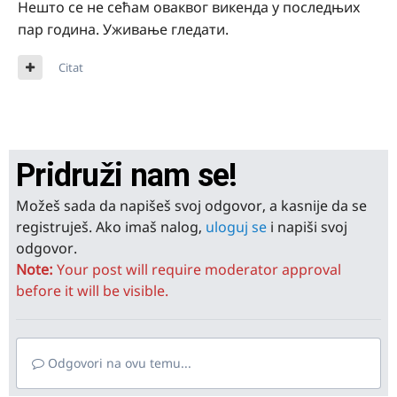
Нешто се не сећам оваквог викенда у последњих
пар година. Уживање гледати.
Citat
Pridruži nam se!
Možeš sada da napišeš svoj odgovor, a kasnije da se
registruješ. Ako imaš nalog,
uloguj se
i napiši svoj
odgovor.
Note:
Your post will require moderator approval
before it will be visible.
Odgovori na ovu temu...