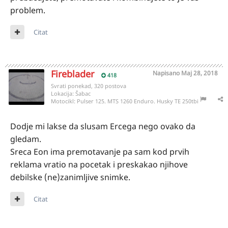
problem.
Citat
Fireblader
Napisano
Maj 28, 2018
418
Svrati ponekad, 320 postova
Lokacija:
Šabac
Motocikl:
Pulser 125. MTS 1260 Enduro. Husky TE 250tbi
Dodje mi lakse da slusam Ercega nego ovako da
gledam.
Sreca Eon ima premotavanje pa sam kod prvih
reklama vratio na pocetak i preskakao njihove
debilske (ne)zanimljive snimke.
Citat