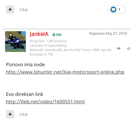
Citat
1
JankelA
Napisano
Maj 27, 2018
846
Drug član, 1200 postova
Lokacija:
Vrnjacka Banja
Motocikl:
Yamaha R6, Aprilia RSV Tuono 1000, Aprilia
Dorsoduro 750
Ponovo ima ovde
http://www.lshunter.net/live-motorsport-online.php
Evo direktan link
http://0eb.net/video/1600551.html
Citat