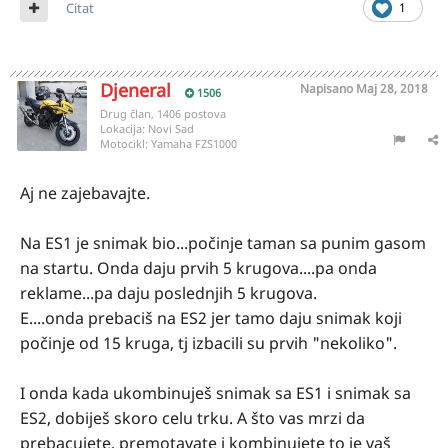
Citat
1
Djeneral
Napisano
Maj 28, 2018
1506
Drug član, 1406 postova
Lokacija:
Novi Sad
Motocikl:
Yamaha FZS1000
Aj ne zajebavajte.
Na ES1 je snimak bio...počinje taman sa punim gasom
na startu. Onda daju prvih 5 krugova....pa onda
reklame...pa daju poslednjih 5 krugova.
E....onda prebaciš na ES2 jer tamo daju snimak koji
počinje od 15 kruga, tj izbacili su prvih "nekoliko".
I onda kada ukombinuješ snimak sa ES1 i snimak sa
ES2, dobiješ skoro celu trku. A što vas mrzi da
prebacujete, premotavate i kombinujete to je vaš