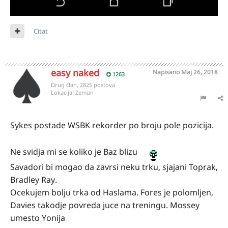
Citat
easy naked
Napisano
Maj 26, 2018
1263
Drug član, 2825 postova
Lokacija:
Zemun
Sykes postade WSBK rekorder po broju pole pozicija.
Ne svidja mi se koliko je Baz blizu
Savadori bi mogao da zavrsi neku trku, sjajani Toprak,
Bradley Ray.
Ocekujem bolju trka od Haslama. Fores je polomljen,
Davies takodje povreda juce na treningu. Mossey
umesto Yonija