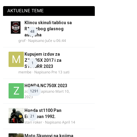
AKTUELNE TEME
Klincu skinuli tablicu sa
R125 zbog glasnog
48
auspuha
grof
· Napisano
Juče u 06:44
Kupujem izduv za
Z1000SX 2017 i za
1
S1000RR 2023
membe
· Napisano
Pre 13 sati
HONDA NC750X 2023
1291
zdelija
· Napisano
Mart 10,
2023
Honda st1100 Pan
21
European 1992.
stari roker
· Napisano
April 14
Moto Skupovi na kojima