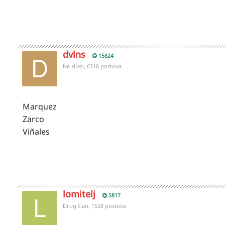
dvlns
15824
Ne silazi, 6318 postova
Marquez
Zarco
Viñales
lomitelj
5817
Drug član, 1538 postova