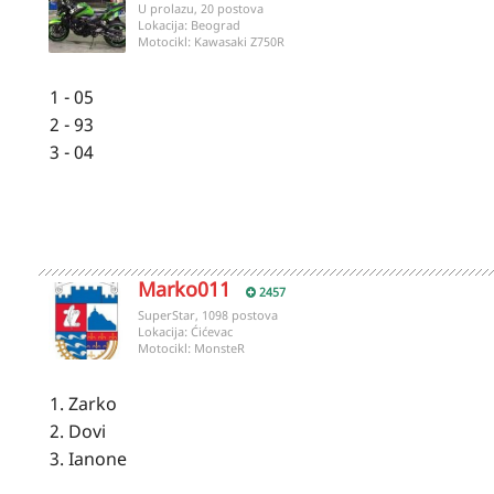
U prolazu, 20 postova
Lokacija:
Beograd
Motocikl:
Kawasaki Z750R
1 - 05
2 - 93
3 - 04
Marko011
2457
SuperStar, 1098 postova
Lokacija:
Ćićevac
Motocikl:
MonsteR
1. Zarko
2. Dovi
3. Ianone