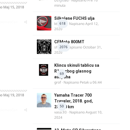
Dzigibau
· Napisano
Pre 10
minuta
no
Maj 15, 2018
Silkolene FUCHS ulja
oblematičan
618
ktm600
· Napisano
April 12,
2020
CFMoto 800MT
2076
shlem
· Napisano
Octobar 31,
2020
Klincu skinuli tablicu sa
R125 zbog glasnog
69
auspuha
grof
· Napisano
Petak u 06:44
no
Maj 19, 2018
Yamaha Tracer 700
Traveler, 2018. god,
50
28.100 km
oblematičan
vasa.93
· Napisano
Avgust 10,
2024