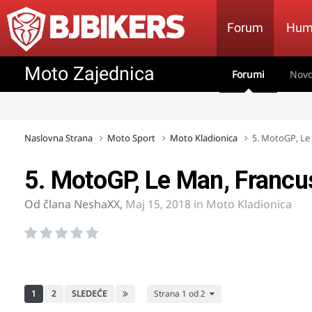
Forum
Hum
Moto Zajednica
Forumi
Novo
Naslovna Strana
Moto Sport
Moto Kladionica
5. MotoGP, Le
5. MotoGP, Le Man, Franc
Od člana
NeshaXX
,
Maj 15, 2018
in
Moto Kladionica
1
2
SLEDEĆE
Strana 1 od 2