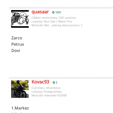
quasaar
1031
Călător motocicleta, 2361 postova
Lokacija:
Novi Sad / Mlecni Put
Motocikl:
Bez... jednog dana ponovo :)
Zarco
Petrux
Dovi
Kovac93
2
U prolazu, 44 postova
Lokacija:
Pozega,Srbija
Motocikl:
Kawasaki KLE500
1.Markez