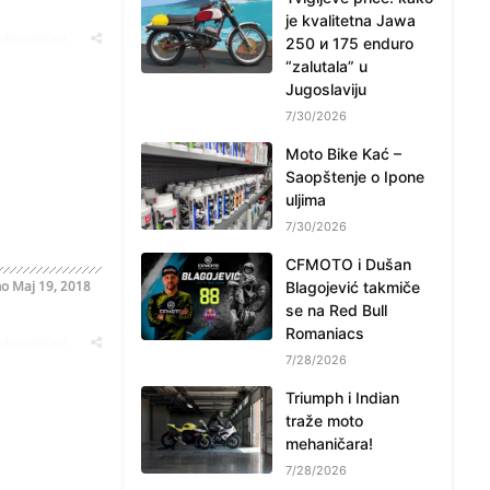
je kvalitetna Jawa
oblematičan
250 и 175 enduro
“zalutala” u
Jugoslaviju
7/30/2026
Moto Bike Kać –
Saopštenje o Ipone
uljima
7/30/2026
CFMOTO i Dušan
no
Maj 19, 2018
Blagojević takmiče
se na Red Bull
Romaniacs
oblematičan
7/28/2026
Triumph i Indian
traže moto
mehaničara!
7/28/2026