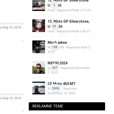
12. Moto GP Silverstone
5
UK 2026
Fredi
· Napisano
Petak u 17:20
12. Moto GP Silverstone,
20
UK, 2026
no
Maj 19, 2018
mixa
· Napisano
Petak u 06:27
oblematičan
Mesh jakne
108
MostarRPM
· Napisano
Mart 3,
2018
NX500 2024
567
godovic
· Napisano
Novembar
7, 2023
CF Moto 450 MT
5006
NIKOLA 1
· Napisano
Novembar 10, 2023
no
Maj 19, 2018
REKLAMNE TEME
oblematičan