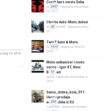
Crash bars servis Seba
2937
seba011
· Napisano
Decembar
20, 2011
Charlie Auto-Moto delovi
42
Alexandra995
· Napisano
Mart
25
TwinZ Auto & Moto
1513
Zeljkamp
· Napisano
Mart 9,
2018
no
Maj 19, 2018
Moto vulkanizer i moto
oblematičan
servis - Igor XT, Novi
51
Beograd
igorxt
· Napisano
Novembar 4,
2010
Samo_dobra_kola_011:
Uvoz i prodaja
203
automobila iz EU
Luka9905
· Napisano
Octobar