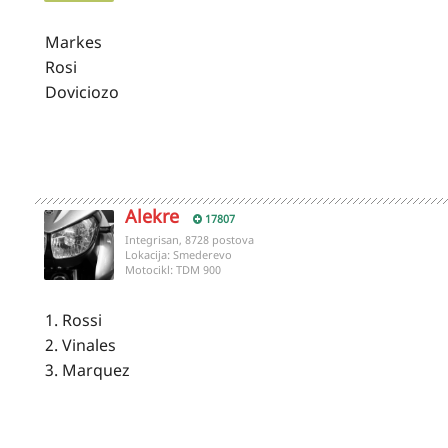
Markes
Rosi
Doviciozo
Alekre
17807
Integrisan, 8728 postova
Lokacija:
Smederevo
Motocikl:
TDM 900
1. Rossi
2. Vinales
3. Marquez