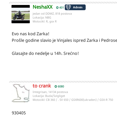
NeshaXX
401
jedan od DDMZ, 818 postova
Lokacija:
NBG
Motocikl:
R, gsx R
Evo nas kod Zarka!
Prošle godine slavio je Vinjales ispred Zarka i Pedrose
Glasajte do nedelje u 14h. Srećno!
to crank
6080
Integrisan, 14134 postova
Lokacija:
Buda/Szigliget
Motocikl:
CB 360 / . SV 650 / GSXR600(ukraden) / GSX-R 750
930405