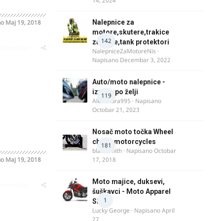
14, 2024
no
Maj 19, 2018
Nalepnice za
motore,skutere,trakice
142
za felne,tank protektori
oblematičan
NalepniceZaMotoreNis
·
Napisano
Decembar 3, 2022
Auto/moto nalepnice -
izrada po želji
119
Alexandra995
· Napisano
Octobar 21, 2023
Nosač moto točka Wheel
chock motorcycles
181
blacksmith
· Napisano
Octobar
no
Maj 19, 2018
17, 2018
Moto majice, duksevi,
oblematičan
šuškavci - Moto Apparel
1
SRB
Lucky George
· Napisano
April
27