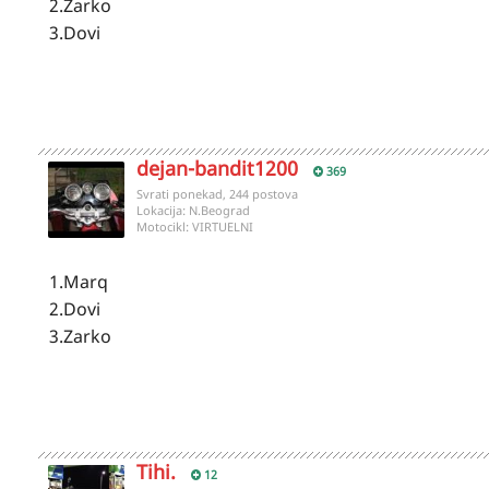
2.Zarko
3.Dovi
dejan-bandit1200
369
Svrati ponekad, 244 postova
Lokacija:
N.Beograd
Motocikl:
VIRTUELNI
1.Marq
2.Dovi
3.Zarko
Tihi.
12