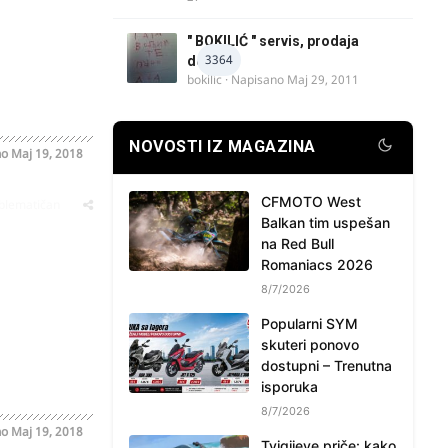
" BOKILIĆ " servis, prodaja
3364
delova
bokilic
· Napisano
Maj 29, 2011
NOVOSTI IZ MAGAZINA
no
Maj 19, 2018
CFMOTO West
oblematičan
Balkan tim uspešan
na Red Bull
Romaniacs 2026
8/7/2026
Popularni SYM
skuteri ponovo
dostupni – Trenutna
isporuka
8/7/2026
no
Maj 19, 2018
Tvigijeve priče: kako