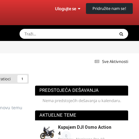
Pridružite nam se!
Ulogujte se
Sve Aktivnosti
ratioci
1
PREDSTOJEĆA DEŠAVANJA
Nema predstojećih dešavanja u kalendaru.
 novu temu
AKTUELNE TEME
Kupujem DJI Osmo Action
4
0