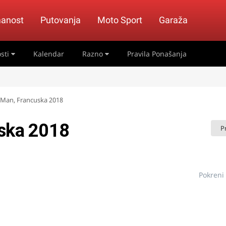
anost
Putovanja
Moto Sport
Garaža
sti
Kalendar
Razno
Pravila Ponašanja
 Man, Francuska 2018
uska 2018
P
Pokreni