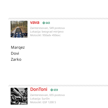
vava
643
Zainteresovan, 549 postova
Lokacija:
beograd mirijevo
Motocikl:
950adv 450exc
Marqez
Dovi
Zarko
DonToni
659
Zainteresovan, 655 postova
Lokacija:
Surčin
Motocikl:
GSF 1200 S