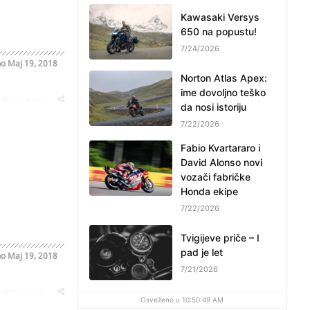
Kawasaki Versys
650 na popustu!
7/24/2026
no
Maj 19, 2018
Norton Atlas Apex:
ime dovoljno teško
oblematičan
da nosi istoriju
7/22/2026
Fabio Kvartararo i
David Alonso novi
vozači fabričke
Honda ekipe
7/22/2026
Tvigijeve priče – I
pad je let
no
Maj 19, 2018
7/21/2026
oblematičan
Osveženo u 10:50:49 AM