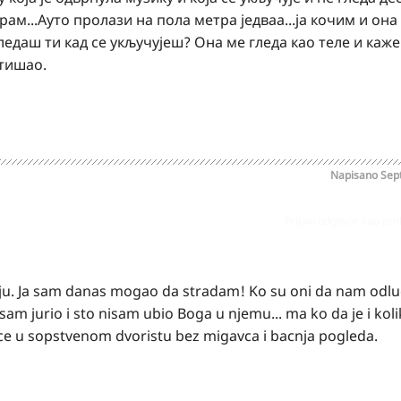
рам...Ауто пролази на пола метра једваа...ја кочим и она
гледаш ти кад се укључујеш? Она ме гледа као теле и каже
отишао.
Napisano
Sep
Prijavi odgovor kao pr
ijaju. Ja sam danas mogao da stradam! Ko su oni da nam odlu
m jurio i sto nisam ubio Boga u njemu... ma ko da je i kol
ce u sopstvenom dvoristu bez migavca i bacnja pogleda.