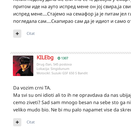
притом иде на ауто испред мене он јој свира,ја сви
испред мене....Стајемо на семафор ја је питам јел 
погледала сам....Скапирао сам да је идиот и само 
Citat
KILEbg
1307
Drug član, 545 postova
Lokacija:
Singidunum
Motocikl:
Suzuki GSF 650 S Bandit
Da vozim crni TA.
Ma svi su oni idioti ali to ih ne opravdava da nas ub
cemo ziveti? Sad sam mnogo besan na sebe sto ga nisa
veliko mudo bio. Ne bi mu palo napamet vise da skre
Citat