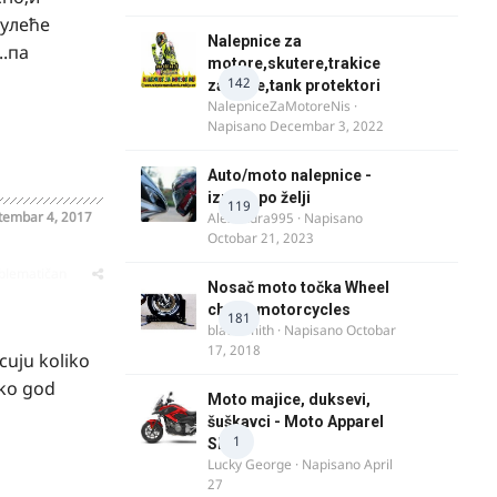
 улеће
Nalepnice za
..па
motore,skutere,trakice
142
za felne,tank protektori
NalepniceZaMotoreNis
·
Napisano
Decembar 3, 2022
Auto/moto nalepnice -
izrada po želji
119
tembar 4, 2017
Alexandra995
· Napisano
Octobar 21, 2023
oblematičan
Nosač moto točka Wheel
chock motorcycles
181
blacksmith
· Napisano
Octobar
17, 2018
cuju koliko
iko god
Moto majice, duksevi,
šuškavci - Moto Apparel
1
SRB
Lucky George
· Napisano
April
27