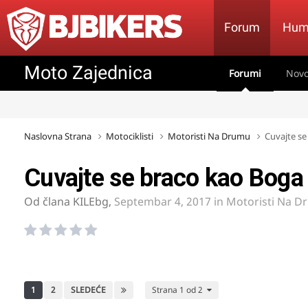
Forum
Hum
Moto Zajednica
Forumi
Novo
Naslovna Strana
Motociklisti
Motoristi Na Drumu
Cuvajte s
Cuvajte se braco kao Boga
Od člana
KILEbg
,
Septembar 4, 2017
in
Motoristi Na D
1
2
SLEDEĆE
Strana 1 od 2