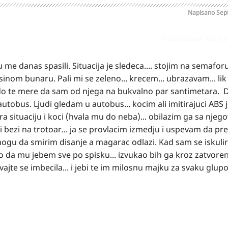
Napisano
Sep
Prijavi odgovor kao pr
 me danas spasili. Situacija je sledeca.... stojim na semafor
sinom bunaru. Pali mi se zeleno... krecem... ubrazavam... lik 
do te mere da sam od njega na bukvalno par santimetara. 
tobus. Ljudi gledam u autobus... kocim ali imitirajuci ABS j
 situaciju i koci (hvala mu do neba)... obilazim ga sa njeg
 i bezi na trotoar... ja se provlacim izmedju i uspevam da pr
 mogu da smirim disanje a magarac odlazi. Kad sam se iskuli
o da mu jebem sve po spisku... izvukao bih ga kroz zatvoren
te se imbecila... i jebi te im milosnu majku za svaku glupo