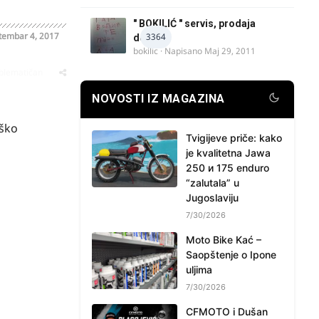
" BOKILIĆ " servis, prodaja
tembar 4, 2017
3364
delova
bokilic
· Napisano
Maj 29, 2011
oblematičan
NOVOSTI IZ MAGAZINA
eško
Tvigijeve priče: kako
je kvalitetna Jawa
250 и 175 enduro
“zalutala” u
Jugoslaviju
7/30/2026
Moto Bike Kać –
Saopštenje o Ipone
uljima
7/30/2026
CFMOTO i Dušan