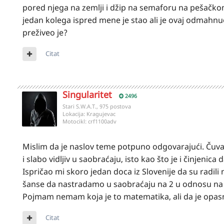
pored njega na zemlji i džip na semaforu na pešačk
jedan kolega ispred mene je stao ali je ovaj odmahnuo k
preživeo je?
Citat
Singularitet
2496
Stari S.W.A.T., 975 postova
Lokacija:
Kragujevac
Motocikl:
crf1100adv
Mislim da je naslov teme potpuno odgovarajući. Čuvajm
i slabo vidljiv u saobraćaju, isto kao što je i činjenica
Ispričao mi skoro jedan doca iz Slovenije da su radil
šanse da nastradamo u saobraćaju na 2 u odnosu na 
Pojmam nemam koja je to matematika, ali da je opasn
Citat