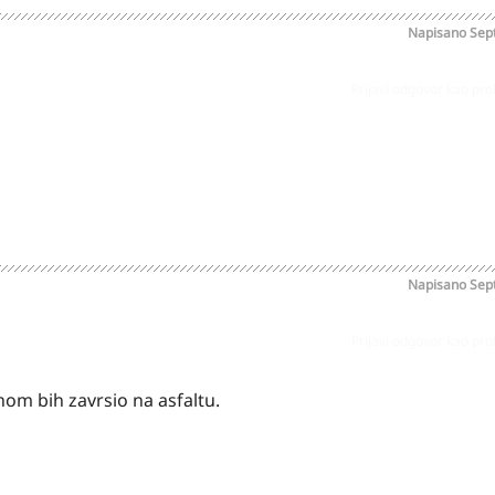
Napisano
Sep
Prijavi odgovor kao pr
Napisano
Sep
Prijavi odgovor kao pr
om bih zavrsio na asfaltu.