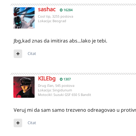
sashac
16284
Cool tip, 3255 postova
Lokacija:
Beograd
Jbg,kad znas da imitiras abs...lako je tebi.
Citat
KILEbg
1307
Drug član, 545 postova
Lokacija:
Singidunum
Motocikl:
Suzuki GSF 650 S Bandit
Veruj mi da sam samo trezveno odreagovao u protivn
Citat