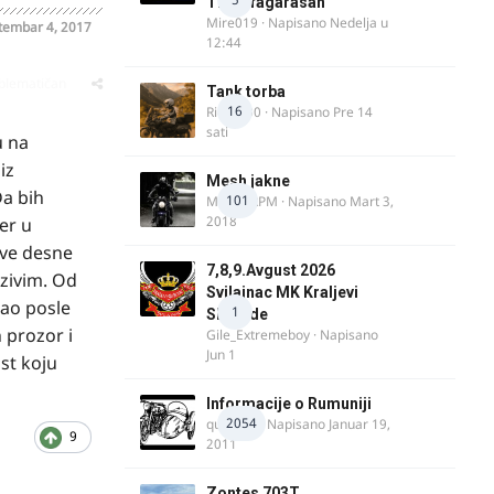
Transfagarasan
Mire019
· Napisano
Nedelja u
tembar 4, 2017
12:44
oblematičan
Tank torba
16
Rider000
· Napisano
Pre 14
sati
u na
iz
Mesh jakne
Da bih
101
MostarRPM
· Napisano
Mart 3,
2018
er u
ove desne
7,8,9.Avgust 2026
ezivim. Od
Svilajnac MK Kraljevi
rao posle
1
Slobode
 prozor i
Gile_Extremeboy
· Napisano
Jun 1
st koju
Informacije o Rumuniji
2054
quasaar
· Napisano
Januar 19,
9
2011
Zontes 703T