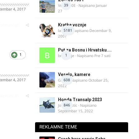
39
Verdi350E
· Napisano
Januar
tembar 4, 2017
27
oblematičan
Kratke voznje
5181
lalajko
· Napisano
Decembar 9,
2007
Put za Bosnu i Hrvatsku....
1
1
bradivoje
· Napisano
Pre 7 sati
Veselo, kamere
tembar 4, 2017
608
GR 46
· Napisano
Octobar 25,
2022
oblematičan
Honda Transalp 2023
846
Jovan Ristic
· Napisano
Septembar 15, 2022
REKLAMNE TEME
Crash bars servis Seba