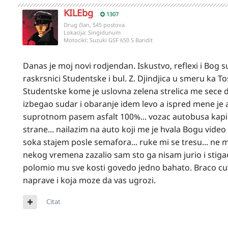
KILEbg
1307
Drug član, 545 postova
Lokacija:
Singidunum
Motocikl:
Suzuki GSF 650 S Bandit
Danas je moj novi rodjendan. Iskustvo, reflexi i Bog su
raskrsnici Studentske i bul. Z. Djindjica u smeru ka To
Studentske kome je uslovna zelena strelica me sece 
izbegao sudar i obaranje idem levo a ispred mene je au
suprotnom pasem asfalt 100%... vozac autobusa kapira
strane... nailazim na auto koji me je hvala Bogu video
soka stajem posle semafora... ruke mi se tresu... ne
nekog vremena zazalio sam sto ga nisam jurio i stiga
polomio mu sve kosti govedo jedno bahato. Braco cuvaj
naprave i koja moze da vas ugrozi.
Citat