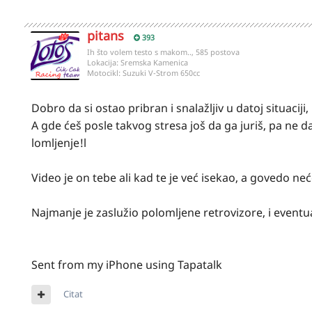
pitans
393
Ih što volem testo s makom.., 585 postova
Lokacija:
Sremska Kamenica
Motocikl:
Suzuki V-Strom 650cc
Dobro da si ostao pribran i snalažljiv u datoj situaciji
A gde ćeš posle takvog stresa još da ga juriš, pa ne 
lomljenje!l
Video je on tebe ali kad te je već isekao, a govedo neće
Najmanje je zaslužio polomljene retrovizore, i eventu
Sent from my iPhone using Tapatalk
Citat