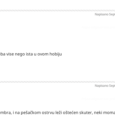
Napisano
Sep
Prijavi odgovor kao pr
eba vise nego ista u ovom hobiju
Napisano
Sep
Prijavi odgovor kao pr
embra, i na pešačkom ostrvu leži oštećen skuter, neki mom