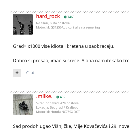
hard_rock
7463
Ne silazi, 6084 postova
Motocikl:
GS1250Adv curi ulje na semering
Grad= x1000 vise idiota i kretena u saobracaju.
Dobro si prosao, imao si srece. A ona nam itekako tr
Citat
.milke.
435
Svrati ponekad, 428 postova
Lokacija:
Beograd / Kraljevo
Motocikl:
Honda NC750X DCT
Sad prođoh ugao Višnjičke, Mije Kovačevića i 29. nov