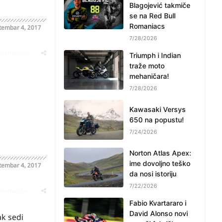
Blagojević takmiče
se na Red Bull
Romaniacs
tembar 4, 2017
7/28/2026
oblematičan
Triumph i Indian
traže moto
mehaničara!
7/28/2026
Kawasaki Versys
650 na popustu!
7/24/2026
Norton Atlas Apex:
ime dovoljno teško
tembar 4, 2017
da nosi istoriju
7/22/2026
oblematičan
Fabio Kvartararo i
David Alonso novi
ak sedi