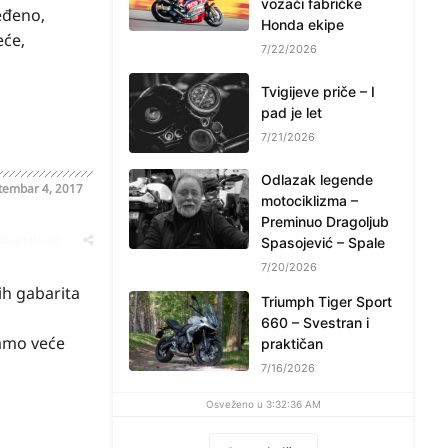
vozači fabričke
eđeno,
Honda ekipe
eće,
7/22/2026
Tvigijeve priče – I
pad je let
7/21/2026
Odlazak legende
tembar 4, 2017
motociklizma –
Preminuo Dragoljub
oblematičan
Spasojević – Spale
7/20/2026
ih gabarita
Triumph Tiger Sport
660 – Svestran i
mamo veće
praktičan
7/16/2026
Osveženo u 3:32:36 AM