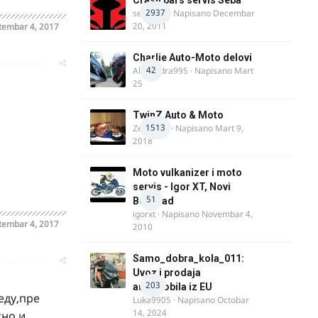
2937
seba011
· Napisano
Decembar
20, 2011
tembar 4, 2017
Charlie Auto-Moto delovi
oblematičan
42
Alexandra995
· Napisano
Mart
25
TwinZ Auto & Moto
1513
Zeljkamp
· Napisano
Mart 9,
2018
Moto vulkanizer i moto
servis - Igor XT, Novi
51
Beograd
igorxt
· Napisano
Novembar 4,
tembar 4, 2017
2010
Samo_dobra_kola_011:
oblematičan
Uvoz i prodaja
203
automobila iz EU
еду,пре
Luka9905
· Napisano
Octobar
14, 2024
сно,и