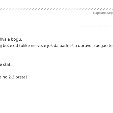
Napisano
Sep
Prijavi odgovor kao pr
, hvala bogu.
daj bože od tolike nervoze još da padneš a upravo izbegao t
 stati...
alno 2-3 prsta!