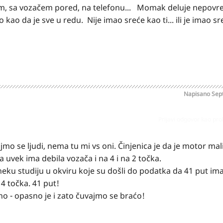
om, sa vozačem pored, na telefonu... Momak deluje nepovr
ao da je sve u redu. Nije imao sreće kao ti... ili je imao sr
Napisano
Sep
Prijavi odgovor kao pr
o se ljudi, nema tu mi vs oni. Činjenica je da je motor mal
 da uvek ima debila vozača i na 4 i na 2 točka.
i neku studiju u okviru koje su došli do podatka da 41 put i
4 točka. 41 put!
o - opasno je i zato čuvajmo se braćo!