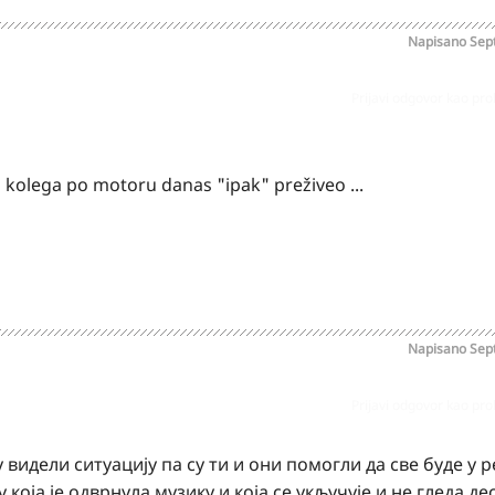
Napisano
Sep
Prijavi odgovor kao pr
j kolega po motoru danas "ipak" preživeo ...
Napisano
Sep
Prijavi odgovor kao pr
 видели ситуацију па су ти и они помогли да све буде у р
која је одврнула музику и која се укључује и не гледа де