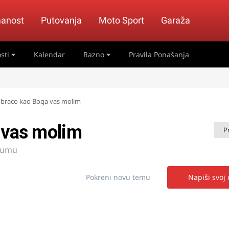
anost
Putovanja
Moto Sport
Garaža
sti
Kalendar
Razno
Pravila Ponašanja
e braco kao Boga vas molim
 vas molim
P
rumu
Pokreni novu temu
Napiši svoj