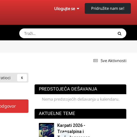
Pridružite nam se!
Ulogujte se
Sve Aktivnosti
ratioci
6
PREDSTOJEĆA DEŠAVANJA
Nema predstojećih dešavanja u kalendaru.
 odgovor
AKTUELNE TEME
Karpati 2026 -
Transalpina i
5