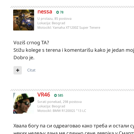
nessa
78
U prolazu, 85 postova
Lokacija:
Beograd
Motocikl:
Yamaha XT1200Z Super Tenere
Voziš crnog TA?
Stižu kolege s terena i komentarišu kako je jedan mo
Dobro je.
Citat
VR46
585
Svrati ponekad, 298 postova
Lokacija:
Beograd
Motocikl:
BMW R1200GS "13 LC
Хвала богу па си одреаговао како треба и остали су
неких недељу дана ме слично сече девојка у Смарту 