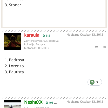
3. Stoner
karaula
Napisano
Octobar 13, 2012
115
Zainteresovan, 605 postova
Lokacija:
Beograd
Motocikl:
CBR600RR
1. Pedrosa
2. Lorenzo
3. Bautista
3
NeshaXX
Napisano
Octobar 13, 2012
401