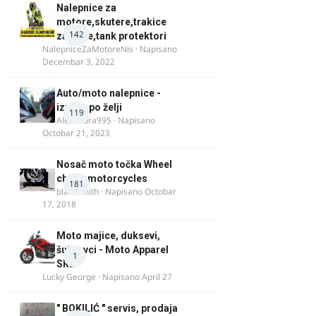
Nalepnice za
motore,skutere,trakice
142
za felne,tank protektori
NalepniceZaMotoreNis
· Napisano
Decembar 3, 2022
Auto/moto nalepnice -
izrada po želji
119
Alexandra995
· Napisano
Octobar 21, 2023
Nosač moto točka Wheel
chock motorcycles
181
blacksmith
· Napisano
Octobar
17, 2018
Moto majice, duksevi,
šuškavci - Moto Apparel
1
SRB
Lucky George
· Napisano
April 27
" BOKILIĆ " servis, prodaja