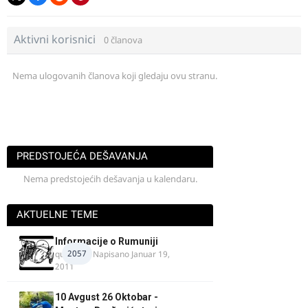
Aktivni korisnici
0 članova
Nema ulogovanih članova koji gledaju ovu stranu.
PREDSTOJEĆA DEŠAVANJA
Nema predstojećih dešavanja u kalendaru.
AKTUELNE TEME
Informacije o Rumuniji
2057
quasaar
· Napisano
Januar 19,
2011
10 Avgust 26 Oktobar -