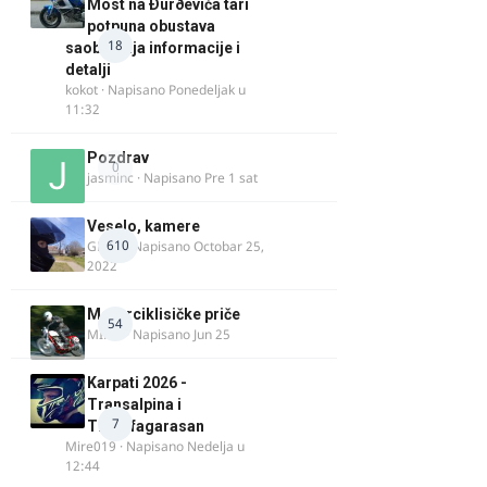
Most na Ðurðevića tari
potpuna obustava
18
saobraćaja informacije i
detalji
kokot
· Napisano
Ponedeljak u
11:32
Pozdrav
0
jasminc
· Napisano
Pre 1 sat
Veselo, kamere
610
GR 46
· Napisano
Octobar 25,
2022
Motorciklisičke priče
54
MIHO
· Napisano
Jun 25
Karpati 2026 -
Transalpina i
7
Transfagarasan
Mire019
· Napisano
Nedelja u
12:44