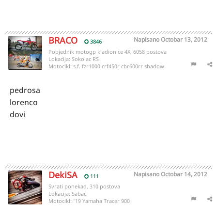
BRACO
Napisano
Octobar 13, 2012
3846
Pobjednik motogp kladionice 4X, 6058 postova
Lokacija:
Sokolac RS
Motocikl:
s.f. fzr1000 crf450r cbr600rr shadow
pedrosa
lorenco
dovi
DekiSA
Napisano
Octobar 14, 2012
111
Svrati ponekad, 310 postova
Lokacija:
Sabac
Motocikl:
'19 Yamaha Tracer 900