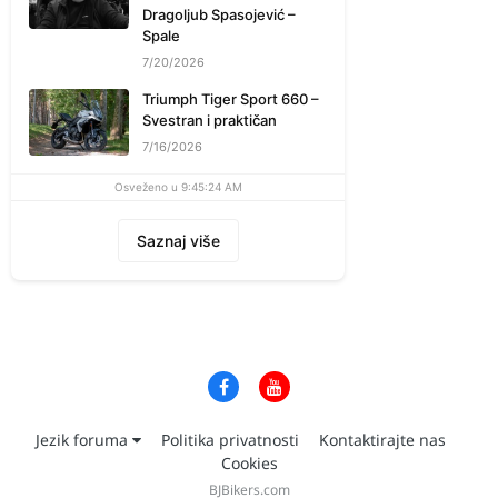
Dragoljub Spasojević –
Spale
7/20/2026
Triumph Tiger Sport 660 –
Svestran i praktičan
7/16/2026
Osveženo u 9:45:24 AM
Saznaj više
Jezik foruma
Politika privatnosti
Kontaktirajte nas
Cookies
BJBikers.com