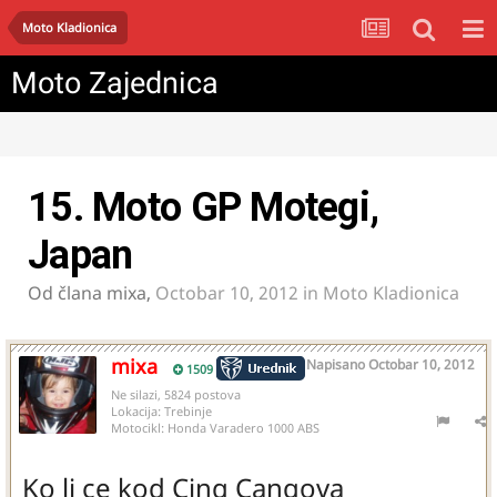
Moto Kladionica
Moto Zajednica
15. Moto GP Motegi,
Japan
Od člana
mixa
,
Octobar 10, 2012
in
Moto Kladionica
mixa
Napisano
Octobar 10, 2012
1509
Ne silazi, 5824 postova
Lokacija:
Trebinje
Motocikl:
Honda Varadero 1000 ABS
Ko li ce kod Cing Cangova