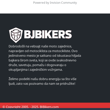
Powered by Invision Community
Dobrodošli na vebsajt naše moto zajednice,
napravljen od motociklista za motocikliste. Ovo
jedinstveno mesto je satkano od iskustava hiljada
bajkera širom sveta, koji se ovde svakodnevno
druže, savetuju, pomažu i dogovaraju o
okupljanjima i zajedničkim vožnjama.
Želimo podeliti našu dobru energiju sa što više
ljudi, zato vas pozivamo da nam se pridružite!
© Copyright 2005. - 2025. BJBikers.com