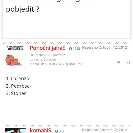
pobjediti?
Ponoćni jahač
Napisano
Octobar 12, 2012
1913
Drug član, 981 postova
Lokacija:
Sombor
Motocikl:
Suzuki GSX 750 Inazuma
1. Lorenzo
2. Pedrosa
3. Stoner
komaNS
Napisano
Octobar 12, 2012
338