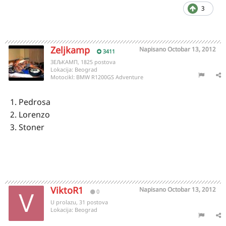
3
Zeljkamp
Napisano
Octobar 13, 2012
3411
ЗЕЉКАМП, 1825 postova
Lokacija:
Beograd
Motocikl:
BMW R1200GS Adventure
1. Pedrosa
2. Lorenzo
3. Stoner
ViktoR1
Napisano
Octobar 13, 2012
0
U prolazu, 31 postova
Lokacija:
Beograd