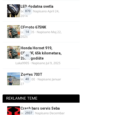
LED dodatna svetla
870
boki.64
· Napisano
April 24,
2014
CFmoto 675NK
14
Luka9905
· Napisano
Maj 22,
2025
Honda Hornet 919,
CB900F, 65k kilometara,
46
2005. godište
Luka9905
· Napisano
Jul 9, 2025
Zontes 703T
40
Verdi350E
· Napisano
Januar
27
REKLAMNE TEME
Crash bars servis Seba
2937
seba011
· Napisano
Decembar