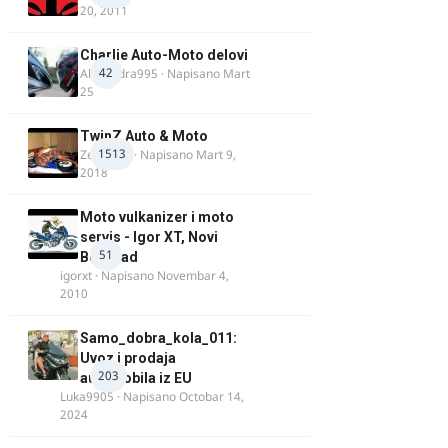
20, 2011
Charlie Auto-Moto delovi
42
Alexandra995
· Napisano
Mart
25
TwinZ Auto & Moto
1513
Zeljkamp
· Napisano
Mart 9,
2018
Moto vulkanizer i moto
servis - Igor XT, Novi
51
Beograd
igorxt
· Napisano
Novembar 4,
2010
Samo_dobra_kola_011:
Uvoz i prodaja
203
automobila iz EU
Luka9905
· Napisano
Octobar 14,
2024