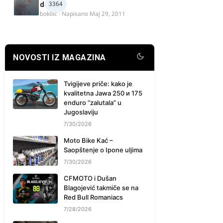
3364
delova
bokilic
· Napisano
Maj 29, 2011
NOVOSTI IZ MAGAZINA
Tvigijeve priče: kako je
kvalitetna Jawa 250 и 175
enduro “zalutala” u
Jugoslaviju
7/30/2026
Moto Bike Kać –
Saopštenje o Ipone uljima
7/30/2026
CFMOTO i Dušan
Blagojević takmiče se na
Red Bull Romaniacs
7/28/2026