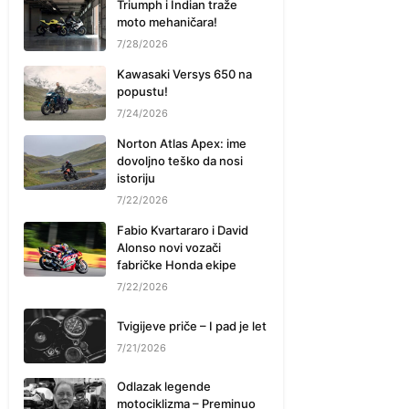
Triumph i Indian traže
moto mehaničara!
7/28/2026
Kawasaki Versys 650 na
popustu!
7/24/2026
Norton Atlas Apex: ime
dovoljno teško da nosi
istoriju
7/22/2026
Fabio Kvartararo i David
Alonso novi vozači
fabričke Honda ekipe
7/22/2026
Tvigijeve priče – I pad je let
7/21/2026
Odlazak legende
motociklizma – Preminuo