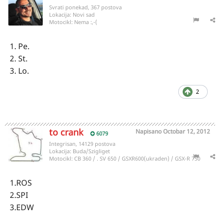
Svrati ponekad, 367 postova
Lokacija:
Novi sad
Motocikl:
Nema :,-(
1. Pe.
2. St.
3. Lo.
2
to crank
Napisano
Octobar 12, 2012
6079
Integrisan, 14129 postova
Lokacija:
Buda/Szigliget
Motocikl:
CB 360 / . SV 650 / GSXR600(ukraden) / GSX-R 750
1.ROS
2.SPI
3.EDW