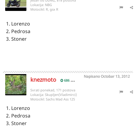
jedan od DDMZ, 818 postova
Lokacija:
NBG
Motocikl:
R, gsx R
1. Lorenzo
2. Pedrosa
3. Stoner
Napisano
Octobar 13, 2012
knezmoto
686
Svrati ponekad, 171 postova
Lokacija:
Skupljen(Vladimirci)
Motocikl:
Sachs Mad Ass 125
1. Lorenzo
2. Pedrosa
3. Stoner