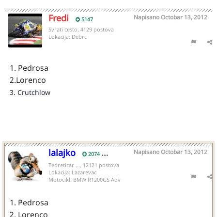
Fredi
Napisano
Octobar 13, 2012
5147
Svrati cesto, 4129 postova
Lokacija:
Debrc
1. Pedrosa
2.Lorenco
3. Crutchlow
lalajko
Napisano
Octobar 13, 2012
2074
Teoreticar ..., 12121 postova
Lokacija:
Lazarevac
Motocikl:
BMW R1200GS Adv
1. Pedrosa
2. Lorenco