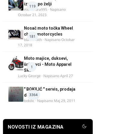
izrada po želji
119
Alexandra995
· Napisano
Octobar 21, 2023
Nosač moto točka Wheel
chock motorcycles
181
blacksmith
· Napisano
Octobar
17, 2018
Moto majice, duksevi,
šuškavci - Moto Apparel
1
SRB
Lucky George
· Napisano
April 27
" BOKILIĆ " servis, prodaja
3364
delova
bokilic
· Napisano
Maj 29, 2011
NOVOSTI IZ MAGAZINA