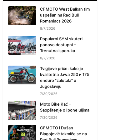
CFMOTO West Balkan tim
uspešan na Red Bull
Romaniacs 2026
8/7/2026
Popularni SYM skuteri
ponovo dostupni –
Trenutna isporuka
8/7/2026
Tvigijeve priče: kako je
kvalitetna Jawa 250 и 175
enduro “zalutala” u
Jugoslaviju
7/30/2026
Moto Bike Kać –
Saopštenje o Ipone uljima
7/30/2026
CFMOTO i Dušan
Blagojević takmiče se na
Red Bull Romaniacs