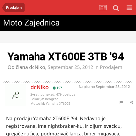
Prodajem
Moto Zajednica
Yamaha XT600E 3TB '94
Od člana
dcNiko
,
Septembar 25, 2012
in
Prodajem
dcNiko
Napisano
Septembar 25, 2012
157
Svrati ponekad, 479 postova
Lokacija:
Beograd
Motocikl:
Yamaha XT600E
Na prodaju Yamaha XT600E '94. Nedavno je
registrovana, ima nightbraker-ku, iridijum svećicu,
grejače ručica, podmazivač lanca, biper migavaca,