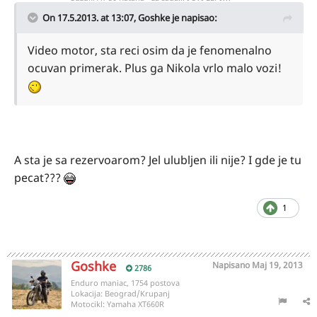
On 17.5.2013. at 13:07, Goshke je napisao:
Video motor, sta reci osim da je fenomenalno
ocuvan primerak. Plus ga Nikola vrlo malo vozi!
A sta je sa rezervoarom? Jel ulubljen ili nije? I gde je tu
pecat???
1
Goshke
Napisano
Maj 19, 2013
2786
Enduro maniac, 1754 postova
Lokacija:
Beograd/Krupanj
Motocikl:
Yamaha XT660R