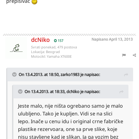
prepisivac
dcNiko
Napisano
April 13, 2013
157
Svrati ponekad, 479 postova
Lokacija:
Beograd
Motocikl:
Yamaha XT600E
On 13.4.2013. at 18:50, zarko1983 je napisao:
On 13.4.2013. at 18:33, dcNiko je napisao:
Jeste malo, nije ništa ogrebano samo je malo
ulubljeno. Tako je kupljen. Vidi se na slici
lepo. Inače u cenu idu i original crne fabričke
plastike rezervoara, one sa prve slike, koje
nisu stavljene kad je slikan. Ja ga vozim bez