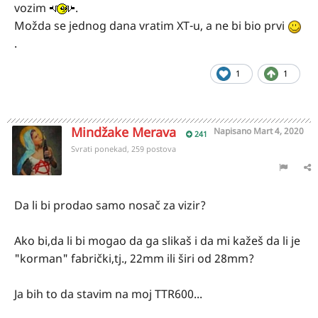
vozim
.
Možda se jednog dana vratim XT-u, a ne bi bio prvi
.
1
1
Mindžake Merava
Napisano
Mart 4, 2020
241
Svrati ponekad, 259 postova
Da li bi prodao samo nosač za vizir?
Ako bi,da li bi mogao da ga slikaš i da mi kažeš da li je
"korman" fabrički,tj., 22mm ili širi od 28mm?
Ja bih to da stavim na moj TTR600...