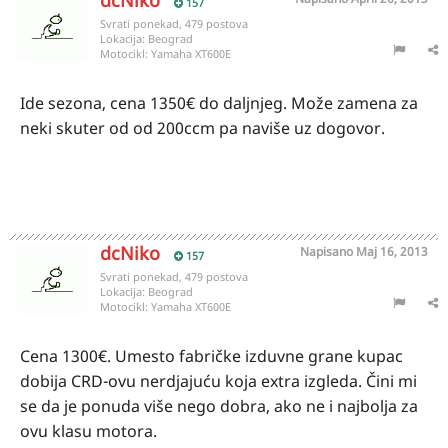
dcNiko
157
Svrati ponekad, 479 postova
Lokacija:
Beograd
Motocikl:
Yamaha XT600E
Ide sezona, cena 1350€ do daljnjeg. Može zamena za
neki skuter od od 200ccm pa naviše uz dogovor.
dcNiko
Napisano
Maj 16, 2013
157
Svrati ponekad, 479 postova
Lokacija:
Beograd
Motocikl:
Yamaha XT600E
Cena 1300€. Umesto fabričke izduvne grane kupac
dobija CRD-ovu nerdjajuću koja extra izgleda. Čini mi
se da je ponuda više nego dobra, ako ne i najbolja za
ovu klasu motora.