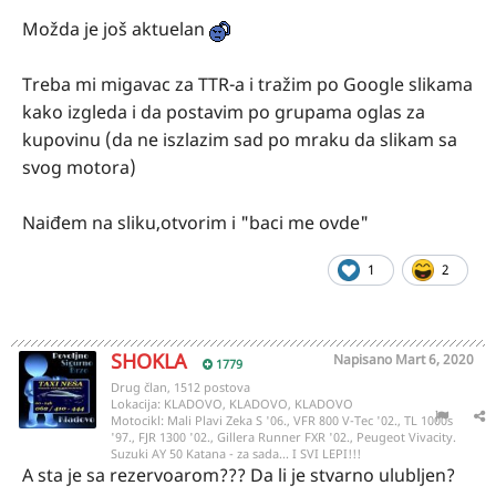
Možda je još aktuelan
Treba mi migavac za TTR-a i tražim po Google slikama
kako izgleda i da postavim po grupama oglas za
kupovinu (da ne iszlazim sad po mraku da slikam sa
svog motora)
Naiđem na sliku,otvorim i "baci me ovde"
1
2
SHOKLA
Napisano
Mart 6, 2020
1779
Drug član, 1512 postova
Lokacija:
KLADOVO, KLADOVO, KLADOVO
Motocikl:
Mali Plavi Zeka S '06., VFR 800 V-Tec '02., TL 1000s
'97., FJR 1300 '02., Gillera Runner FXR '02., Peugeot Vivacity.
Suzuki AY 50 Katana - za sada... I SVI LEPI!!!
A sta je sa rezervoarom??? Da li je stvarno ulubljen?