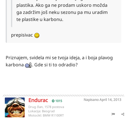
plastika. Ako ga ne prodam uskoro možda
ga zadržim još neku sezonu pa mu uradim
te plastike u karbonu.
prepisivac
Priznajem, svidela mi se tvoja ideja, a i boja plavog
karbona
. Gde si ti to odradio?
Endurac
Napisano
April 14, 2013
1015
Drug član, 1578 postova
Lokacija:
Beograd
Motocikl:
BMW R1100RT