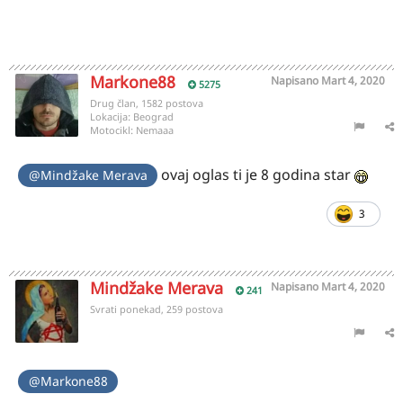
Markone88
Napisano
Mart 4, 2020
5275
Drug član, 1582 postova
Lokacija:
Beograd
Motocikl:
Nemaaa
ovaj oglas ti je 8 godina star
@Mindžake Merava
3
Mindžake Merava
Napisano
Mart 4, 2020
241
Svrati ponekad, 259 postova
@Markone88