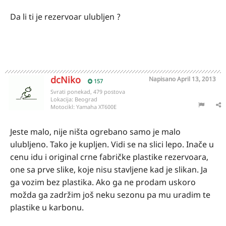
Da li ti je rezervoar ulubljen ?
dcNiko
Napisano
April 13, 2013
157
Svrati ponekad, 479 postova
Lokacija:
Beograd
Motocikl:
Yamaha XT600E
Jeste malo, nije ništa ogrebano samo je malo
ulubljeno. Tako je kupljen. Vidi se na slici lepo. Inače u
cenu idu i original crne fabričke plastike rezervoara,
one sa prve slike, koje nisu stavljene kad je slikan. Ja
ga vozim bez plastika. Ako ga ne prodam uskoro
možda ga zadržim još neku sezonu pa mu uradim te
plastike u karbonu.