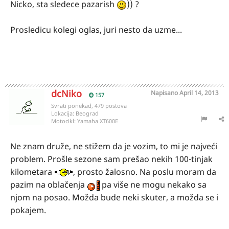
Nicko, sta sledece pazarish
)) ?
Prosledicu kolegi oglas, juri nesto da uzme...
dcNiko
Napisano
April 14, 2013
157
Svrati ponekad, 479 postova
Lokacija:
Beograd
Motocikl:
Yamaha XT600E
Ne znam druže, ne stižem da je vozim, to mi je najveći
problem. Prošle sezone sam prešao nekih 100-tinjak
kilometara
, prosto žalosno. Na poslu moram da
pazim na oblačenja
pa više ne mogu nekako sa
njom na posao. Možda bude neki skuter, a možda se i
pokajem.