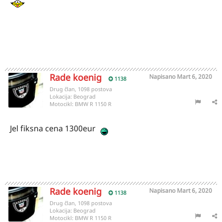
Rade koenig
Napisano
Mart 6, 2020
1138
Drug član, 1098 postova
Lokacija:
Beograd
Motocikl:
BMW R 1150 R
Jel fiksna cena 1300eur
Rade koenig
Napisano
Mart 6, 2020
1138
Drug član, 1098 postova
Lokacija:
Beograd
Motocikl:
BMW R 1150 R