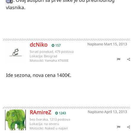
. Ovaj auspuh sa prve slike je od predhodnog
vlasnika.
dcNiko
Napisano
Mart 15, 2013
157
Svrati ponekad, 479 postova
Lokacija:
Beograd
Motocikl:
Yamaha XT600E
Ide sezona, nova cena 1400€.
RAmireZ
Napisano
April 13, 2013
1243
bez čvaraka, 1213 postova
Lokacija:
na severu
Motocikl:
Naked u najavi