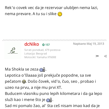
Rek'o covek vec da je rezervoar ulubljen nema lazi,
nema prevare. A tu su i slike
dcNiko
Napisano
Maj 19, 2013
157
Svrati ponekad, 479 postova
Lokacija:
Beograd
Motocikl:
Yamaha XT600E
Ma Shokla se zeza
.
Lepotica o'šlaaaa još prekjuče popodne, sa sve
pečatom
. Došo čovek, vid'o, čuo, seo , probao i
uzeo na prvu, a nije mu prvi XT.
Buducem vlasniku puno lepih kilometara i da ga lepo
služi kao i mene što je
.
Sad mi pomalo žao, al' šta ceš nisam imao kad da je