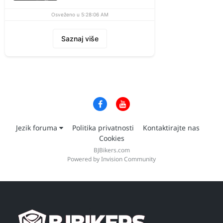
Osveženo u 5:28:06 AM
Saznaj više
Jezik foruma
Politika privatnosti
Kontaktirajte nas
Cookies
BJBikers.com
Powered by Invision Community