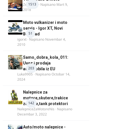
1513
Zeljkamp
· Napisano
Mart 9,
2018
Moto vulkanizer i moto
servis - Igor XT, Novi
51
Beograd
igorxt
· Napisano
Novembar 4,
2010
Samo_dobra_kola_011:
Uvoz i prodaja
203
automobila iz EU
Luka9905
· Napisano
Octobar 14,
2024
Nalepnice za
motore,skutere,trakice
142
za felne,tank protektori
NalepniceZaMotoreNis
· Napisano
Decembar 3, 2022
Auto/moto nalepnice -