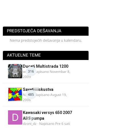
PREDSTOJEĆA DEŠAVANJA
Nema predstojećih dešavanja u kalendaru.
AKTUELNE TEME
Ducati Multistrada 1200
316
wulfy
· Napisano
Novembar 8,
2009
Saveti i iskustva
485
Najzli
· Napisano
Avgust 19,
2006
Kawasaki versys 650 2007
0
ABS pumpa
dzoni_dz
· Napisano
Pre 6 sati