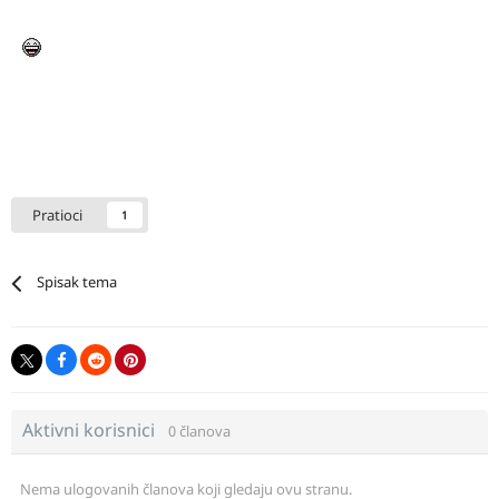
Pratioci
1
Spisak tema
Aktivni korisnici
0 članova
Nema ulogovanih članova koji gledaju ovu stranu.