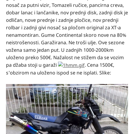
nosač za putni vizir, Tomazeli ručice, pancirna creva,
dobar lanac i lančanike, nov prednji disk, zadnji disk je
odličan, nove prednje i zadnje pločice, nov prednji
rolbar i zadnji givi nosač sa pločom original za XT-a
nenamontiran. Gume Continental skoro nove na 80%
neistrošenosti. Garažirana. Ne troši ulje. Ove sezone
vožena samo jedan put. U zadnjih 1000-2000km
uloženo preko 500€. Nažalost ne stižem da se vozim
pa džaba stoji u garaži
. Cena 1500€,
s'obzirom na uloženo ispod se ne isplati. Slike: