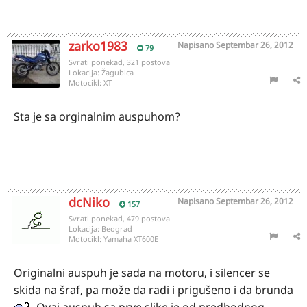
zarko1983
Napisano
Septembar 26, 2012
79
Svrati ponekad, 321 postova
Lokacija:
Žagubica
Motocikl:
XT
Sta je sa orginalnim auspuhom?
dcNiko
Napisano
Septembar 26, 2012
157
Svrati ponekad, 479 postova
Lokacija:
Beograd
Motocikl:
Yamaha XT600E
Originalni auspuh je sada na motoru, i silencer se
skida na šraf, pa može da radi i prigušeno i da brunda