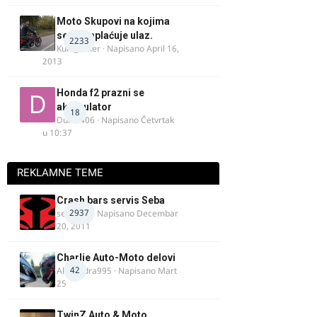
Moto Skupovi na kojima
se ne naplaćuje ulaz.
2233
Kum_Mixer
· Napisano
April 16,
2013
Honda f2 prazni se
akomulator
18
Dule1406
· Napisano
Četvrtak
u 10:37
REKLAMNE TEME
Crash bars servis Seba
2937
seba011
· Napisano
Decembar
20, 2011
Charlie Auto-Moto delovi
42
Alexandra995
· Napisano
Mart
25
TwinZ Auto & Moto