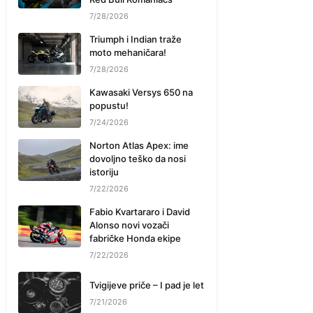
7/28/2026
Triumph i Indian traže
moto mehaničara!
7/28/2026
Kawasaki Versys 650 na
popustu!
7/24/2026
Norton Atlas Apex: ime
dovoljno teško da nosi
istoriju
7/22/2026
Fabio Kvartararo i David
Alonso novi vozači
fabričke Honda ekipe
7/22/2026
Tvigijeve priče – I pad je let
7/21/2026