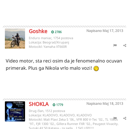
Goshke
Napisano
Maj 17, 2013
2786
Enduro maniac, 1754 postova
Lokacija:
Beograd/Krupanj
Motocikl:
Yamaha XT660R
Video motor, sta reci osim da je fenomenalno ocuvan
primerak. Plus ga Nikola vrlo malo vozi!
SHOKLA
Napisano
Maj 18, 2013
1779
Drug član, 1512 postova
Lokacija:
KLADOVO, KLADOVO, KLADOVO
Motocikl:
Mali Plavi Zeka S '06., VFR 800 V-Tec '02., TL 1000s
'97., FJR 1300 '02., Gillera Runner FXR '02., Peugeot Vivacity.
Suzuki AY 50 Katana - za sada... I SVI LEPI!!!