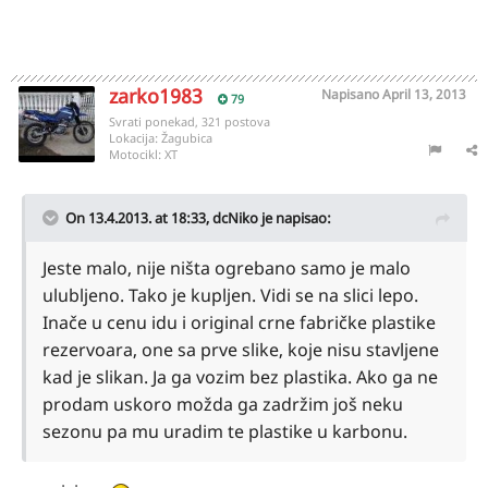
zarko1983
Napisano
April 13, 2013
79
Svrati ponekad, 321 postova
Lokacija:
Žagubica
Motocikl:
XT
On 13.4.2013. at 18:33, dcNiko je napisao:
Jeste malo, nije ništa ogrebano samo je malo
ulubljeno. Tako je kupljen. Vidi se na slici lepo.
Inače u cenu idu i original crne fabričke plastike
rezervoara, one sa prve slike, koje nisu stavljene
kad je slikan. Ja ga vozim bez plastika. Ako ga ne
prodam uskoro možda ga zadržim još neku
sezonu pa mu uradim te plastike u karbonu.