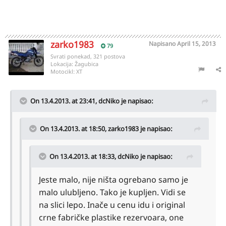
zarko1983
Napisano
April 15, 2013
79
Svrati ponekad, 321 postova
Lokacija:
Žagubica
Motocikl:
XT
On 13.4.2013. at 23:41, dcNiko je napisao:
On 13.4.2013. at 18:50, zarko1983 je napisao:
On 13.4.2013. at 18:33, dcNiko je napisao:
Jeste malo, nije ništa ogrebano samo je
malo ulubljeno. Tako je kupljen. Vidi se
na slici lepo. Inače u cenu idu i original
crne fabričke plastike rezervoara, one