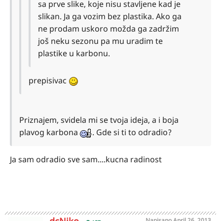
sa prve slike, koje nisu stavljene kad je
slikan. Ja ga vozim bez plastika. Ako ga
ne prodam uskoro možda ga zadržim
još neku sezonu pa mu uradim te
plastike u karbonu.
prepisivac
Priznajem, svidela mi se tvoja ideja, a i boja
plavog karbona
. Gde si ti to odradio?
Ja sam odradio sve sam....kucna radinost
Napisano
April 26, 2013