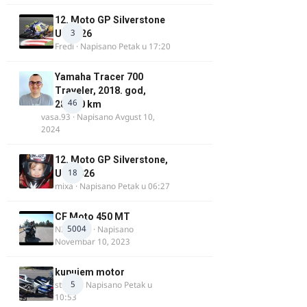
12. Moto GP Silverstone
3
UK 2026
Fredi
· Napisano
Petak u 17:20
Yamaha Tracer 700
Traveler, 2018. god,
46
28.100 km
vasa.93
· Napisano
Avgust 10,
2024
12. Moto GP Silverstone,
18
UK, 2026
mixa
· Napisano
Petak u 06:27
CF Moto 450 MT
5004
NIKOLA 1
· Napisano
Novembar 10, 2023
kupujem motor
5
strugo
· Napisano
Petak u
10:53