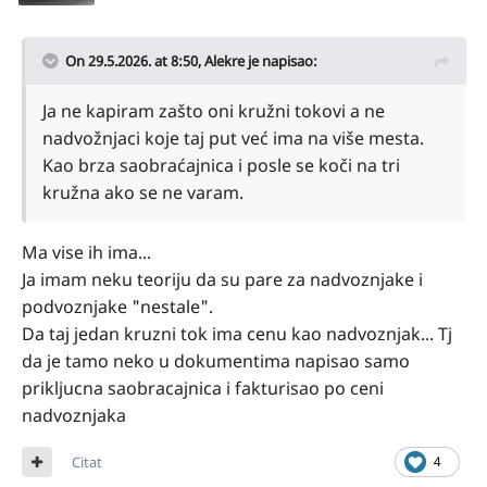
On 29.5.2026. at 8:50,
Alekre
je napisao:
Ja ne kapiram zašto oni kružni tokovi a ne
nadvožnjaci koje taj put već ima na više mesta.
Kao brza saobraćajnica i posle se koči na tri
kružna ako se ne varam.
Ma vise ih ima...
Ja imam neku teoriju da su pare za nadvoznjake i
podvoznjake "nestale".
Da taj jedan kruzni tok ima cenu kao nadvoznjak... Tj
da je tamo neko u dokumentima napisao samo
prikljucna saobracajnica i fakturisao po ceni
nadvoznjaka
Citat
4