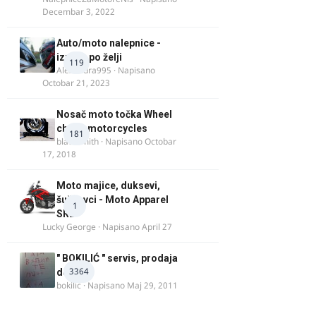
Decembar 3, 2022
Auto/moto nalepnice -
izrada po želji
119
Alexandra995
· Napisano
Octobar 21, 2023
Nosač moto točka Wheel
chock motorcycles
181
blacksmith
· Napisano
Octobar
17, 2018
Moto majice, duksevi,
šuškavci - Moto Apparel
1
SRB
Lucky George
· Napisano
April 27
" BOKILIĆ " servis, prodaja
3364
delova
bokilic
· Napisano
Maj 29, 2011