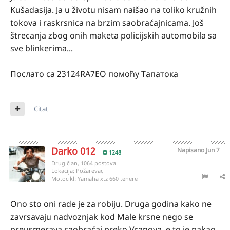
Kušadasija. Ja u životu nisam naišao na toliko kružnih
tokova i raskrsnica na brzim saobraćajnicama. Još
štrecanja zbog onih maketa policijskih automobila sa
sve blinkerima...
Послато са 23124RA7EO помоћу Тапатока
Citat
Darko 012
Napisano
Jun 7
1248
Drug član, 1064 postova
Lokacija:
Požarevac
Motocikl:
Yamaha xtz 660 tenere
Ono sto oni rade je za robiju. Druga godina kako ne
zavrsavaju nadvoznjak kod Male krsne nego se
preusmerava saobraćaj preko Vranova, e to je pakao,