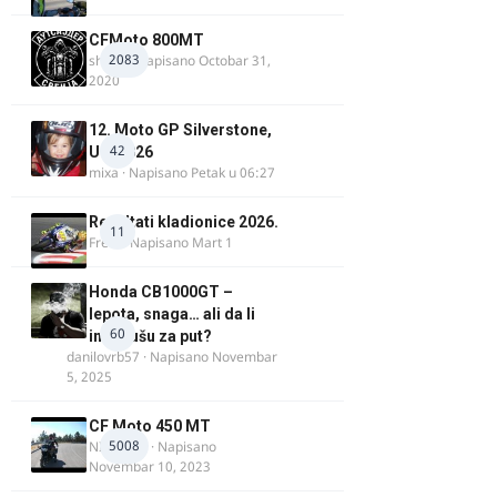
CFMoto 800MT
2083
shlem
· Napisano
Octobar 31,
2020
12. Moto GP Silverstone,
42
UK, 2026
mixa
· Napisano
Petak u 06:27
Rezultati kladionice 2026.
11
Fredi
· Napisano
Mart 1
Honda CB1000GT –
lepota, snaga… ali da li
60
ima dušu za put?
danilovrb57
· Napisano
Novembar
5, 2025
CF Moto 450 MT
5008
NIKOLA 1
· Napisano
Novembar 10, 2023