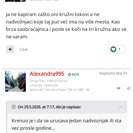
Ja ne kapiram zašto oni kružni tokovi a ne
nadvožnjaci koje taj put već ima na više mesta. Kao
brza saobraćajnica i posle se koči na tri kružna ako se
ne varam.
Citat
1
Alexandra995
Napisano
Maj 29
6679
Drug član, 1589 postova
Lokacija:
Leskovac
Motocikl:
Yamaha Fazer FZ6 S2 ABS '08
On 29.5.2026. at 7:17,
Abi
je napisao:
Krenuo je i da se urusava jedan nadvoznjak ili sta
vec prosle godine...