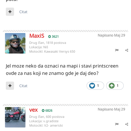
Citat
MaxiS
Napisano
Maj 29
3621
Drug član, 1818 postova
Lokacija:
Niš
Motocikl:
Kawasaki Versys 650
Jel moze neko da oznaci na mapi i stavi printscreen
ovde za nas koji ne znamo gde je daj deo?
Citat
1
1
vex
Napisano
Maj 29
6826
Drug član, 600 postova
Lokacija:
v.gradiste
Motocikl:
V2- americki