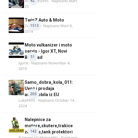
42
Alexandra995
· Napisano
Mart
25
TwinZ Auto & Moto
1513
Zeljkamp
· Napisano
Mart 9,
2018
Moto vulkanizer i moto
servis - Igor XT, Novi
51
Beograd
igorxt
· Napisano
Novembar 4,
2010
Samo_dobra_kola_011:
Uvoz i prodaja
203
automobila iz EU
Luka9905
· Napisano
Octobar 14,
2024
Nalepnice za
motore,skutere,trakice
142
za felne,tank protektori
NalepniceZaMotoreNis
· Napisano