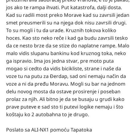
jos ako te rampa ihvati. Put katastrofa, dalji dosta.
Kad su radili most preko Morave kad su zavrsili jedan
smet preusmerili su na njega dok nisu zavrsili drugi.
To su mogli i tu da urade. Kruznih tokova koliko
hoces. Kao sto neko reče i kad ga budu zavrsili tesko
da ce nesto brze da se stize do naplatne rampe. Malo
malo vidis slupanu bankinu kod kruznog toka, neko
ga ispravio. Ima jos jedna stvar, pre moto puta
mogao si cedto da vidis bicikliste, strane i naše da
voze tu na putu za Đerdap, sad oni nemaju način da
voze a ni da pređu Moravu. Mogli su bar na jednom
delu novog mosta da ostave prosirenje i poseban
prolaz za njih. Ali bitno je da se busaju u grudi kako
prave puteve e sad sto ti putevi logike nemaju i što
koštaju ko 2 autobahna to je drugo.
Poslato sa ALI-NX1 pomoću Tapatoka