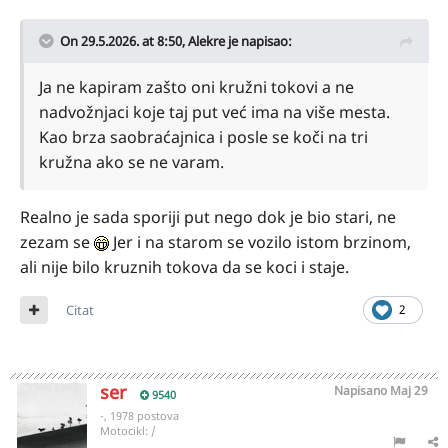
On 29.5.2026. at 8:50,
Alekre
je napisao:
Ja ne kapiram zašto oni kružni tokovi a ne
nadvožnjaci koje taj put već ima na više mesta.
Kao brza saobraćajnica i posle se koči na tri
kružna ako se ne varam.
Realno je sada sporiji put nego dok je bio stari, ne
zezam se
Jer i na starom se vozilo istom brzinom,
ali nije bilo kruznih tokova da se koci i staje.
Citat
2
ser
Napisano
Maj 29
9540
-, 1978 postova
Motocikl:
/