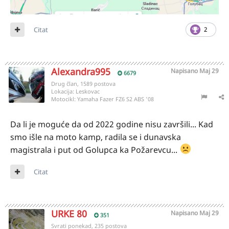
Citat
2
Alexandra995
Napisano
Maj 29
6679
Drug član, 1589 postova
Lokacija:
Leskovac
Motocikl:
Yamaha Fazer FZ6 S2 ABS '08
Da li je moguće da od 2022 godine nisu završili... Kad
smo išle na moto kamp, radila se i dunavska
magistrala i put od Golupca ka Požarevcu...
Citat
URKE 80
Napisano
Maj 29
351
Svrati ponekad, 235 postova