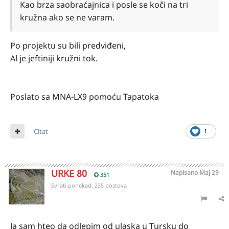
Kao brza saobraćajnica i posle se koči na tri
kružna ako se ne varam.
Po projektu su bili predviđeni,
Al je jeftiniji kružni tok.
Poslato sa MNA-LX9 pomoću Tapatoka
Citat
1
URKE 80
Napisano
Maj 29
351
Svrati ponekad, 235 postova
Ja sam hteo da odlepim od ulaska u Tursku do