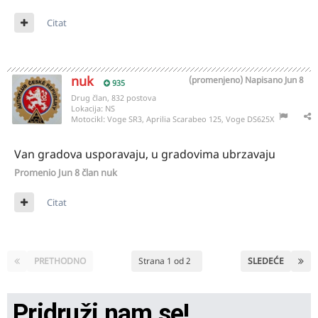
Citat
nuk
(promenjeno)
Napisano
Jun 8
935
Drug član, 832 postova
Lokacija:
NS
Motocikl:
Voge SR3, Aprilia Scarabeo 125, Voge DS625X
Van gradova usporavaju, u gradovima ubrzavaju
Promenio
Jun 8
član nuk
Citat
PRETHODNO
Strana 1 od 2
SLEDEĆE
Pridruži nam se!