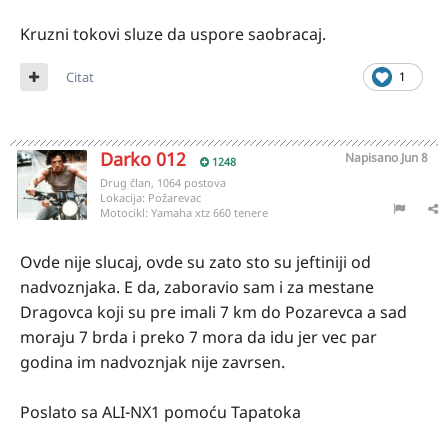
Kruzni tokovi sluze da uspore saobracaj.
Citat
1
Darko 012
Napisano
Jun 8
1248
Drug član, 1064 postova
Lokacija:
Požarevac
Motocikl:
Yamaha xtz 660 tenere
Ovde nije slucaj, ovde su zato sto su jeftiniji od
nadvoznjaka. E da, zaboravio sam i za mestane
Dragovca koji su pre imali 7 km do Pozarevca a sad
moraju 7 brda i preko 7 mora da idu jer vec par
godina im nadvoznjak nije zavrsen.
Poslato sa ALI-NX1 pomoću Tapatoka