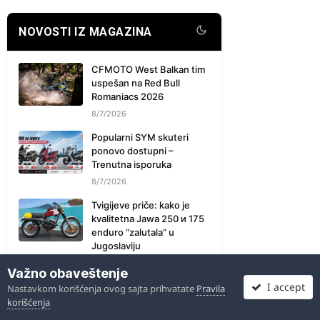
NOVOSTI IZ MAGAZINA
CFMOTO West Balkan tim
uspešan na Red Bull
Romaniacs 2026
8/7/2026
Popularni SYM skuteri
ponovo dostupni –
Trenutna isporuka
8/7/2026
Tvigijeve priče: kako je
kvalitetna Jawa 250 и 175
enduro “zalutala” u
Jugoslaviju
7/30/2026
Važno obaveštenje
I accept
Moto Bike Kać –
Nastavkom korišćenja ovog sajta prihvatate
Pravila
Saopštenje o Ipone uljima
korišćenja
7/30/2026