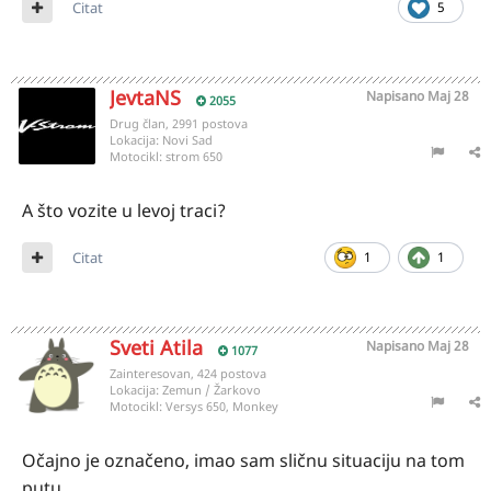
Citat
5
JevtaNS
Napisano
Maj 28
2055
Drug član, 2991 postova
Lokacija:
Novi Sad
Motocikl:
strom 650
A što vozite u levoj traci?
Citat
1
1
Sveti Atila
Napisano
Maj 28
1077
Zainteresovan, 424 postova
Lokacija:
Zemun / Žarkovo
Motocikl:
Versys 650, Monkey
Očajno je označeno, imao sam sličnu situaciju na tom
putu.