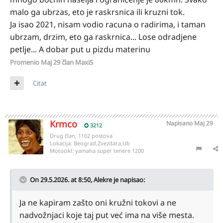
malo ga ubrzas, eto je raskrsnica ili kruzni tok.
Ja isao 2021, nisam vodio racuna o radirima, i taman
ubrzam, drzim, eto ga raskrnica... Lose odradjene
petlje... A dobar put u pizdu materinu
Promenio
Maj 29
član MaxiS
Citat
Krmco
Napisano
Maj 29
3212
Drug član, 1102 postova
Lokacija:
Beograd,Zvezdara,Ub
Motocikl:
yamaha super tenere 1200
On 29.5.2026. at 8:50,
Alekre
je napisao:
Ja ne kapiram zašto oni kružni tokovi a ne
nadvožnjaci koje taj put već ima na više mesta.