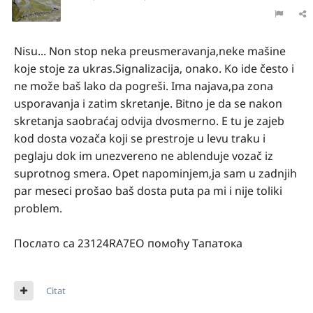
Nisu... Non stop neka preusmeravanja,neke mašine
koje stoje za ukras.Signalizacija, onako. Ko ide često i
ne može baš lako da pogreši. Ima najava,pa zona
usporavanja i zatim skretanje. Bitno je da se nakon
skretanja saobraćaj odvija dvosmerno. E tu je zajeb
kod dosta vozača koji se prestroje u levu traku i
peglaju dok im unezvereno ne ablenduje vozač iz
suprotnog smera. Opet napominjem,ja sam u zadnjih
par meseci prošao baš dosta puta pa mi i nije toliki
problem.
Послато са 23124RA7EO помоћу Тапатока
Citat