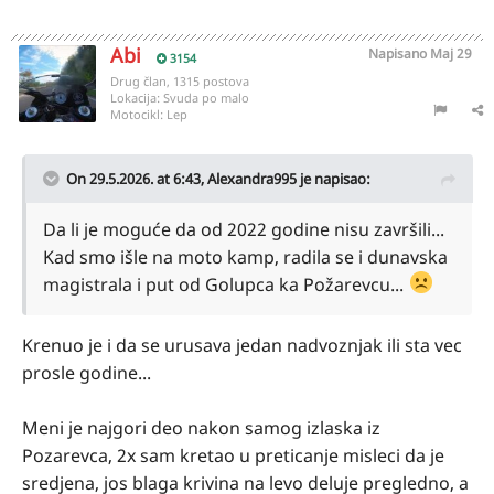
Abi
Napisano
Maj 29
3154
Drug član, 1315 postova
Lokacija:
Svuda po malo
Motocikl:
Lep
On 29.5.2026. at 6:43,
Alexandra995
je napisao:
Da li je moguće da od 2022 godine nisu završili...
Kad smo išle na moto kamp, radila se i dunavska
magistrala i put od Golupca ka Požarevcu...
Krenuo je i da se urusava jedan nadvoznjak ili sta vec
prosle godine...
Meni je najgori deo nakon samog izlaska iz
Pozarevca, 2x sam kretao u preticanje misleci da je
sredjena, jos blaga krivina na levo deluje pregledno, a