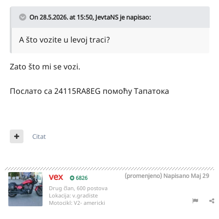
On 28.5.2026. at 15:50, JevtaNS je napisao:
A što vozite u levoj traci?
Zato što mi se vozi.
Послато са 24115RA8EG помоћу Тапатока
Citat
vex
(promenjeno)
Napisano
Maj 29
6826
Drug član, 600 postova
Lokacija:
v.gradiste
Motocikl:
V2- americki