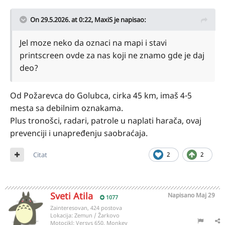
On 29.5.2026. at 0:22,
MaxiS
je napisao:
Jel moze neko da oznaci na mapi i stavi
printscreen ovde za nas koji ne znamo gde je daj
deo?
Od Požarevca do Golubca, cirka 45 km, imaš 4-5
mesta sa debilnim oznakama.
Plus tronošci, radari, patrole u naplati harača, ovaj
prevenciji i unapređenju saobraćaja.
Citat
2
2
Sveti Atila
Napisano
Maj 29
1077
Zainteresovan, 424 postova
Lokacija:
Zemun / Žarkovo
Motocikl:
Versys 650, Monkey