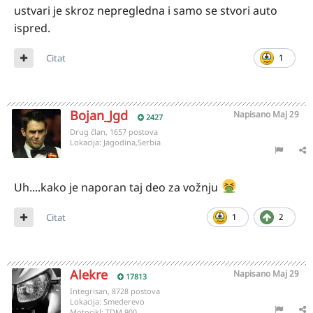
ustvari je skroz nepregledna i samo se stvori auto
ispred.
Citat
1
Bojan_Jgd
Napisano
Maj 29
2427
Drug član, 1657 postova
Lokacija:
Jagodina,Serbia
Uh....kako je naporan taj deo za vožnju
Citat
1
2
Alekre
Napisano
Maj 29
17813
Integrisan, 8728 postova
Lokacija:
Smederevo
Motocikl:
TDM 900