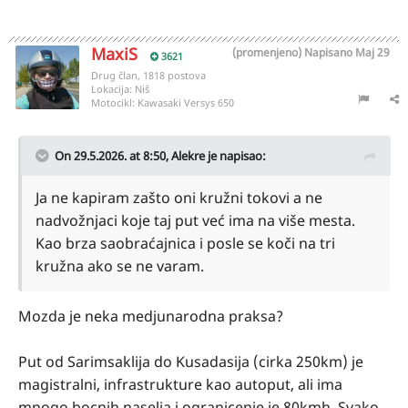
MaxiS
(promenjeno)
Napisano
Maj 29
3621
Drug član, 1818 postova
Lokacija:
Niš
Motocikl:
Kawasaki Versys 650
On 29.5.2026. at 8:50,
Alekre
je napisao:
Ja ne kapiram zašto oni kružni tokovi a ne
nadvožnjaci koje taj put već ima na više mesta.
Kao brza saobraćajnica i posle se koči na tri
kružna ako se ne varam.
Mozda je neka medjunarodna praksa?
Put od Sarimsaklija do Kusadasija (cirka 250km) je
magistralni, infrastrukture kao autoput, ali ima
mnogo bocnih naselja i ogranicenje je 80kmh. Svako