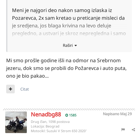
Meni je najgori deo nakon samog izlaska iz
Pozarevca, 2x sam kretao u preticanje misleci da
je sredjena, jos blaga krivina na levo deluje
pregledno, a ustvari je skroz nepregledna i samo
se stvori auto ispred.
Raširi
Mi smo prošle godine išli na odmor na Srebrnom
jezeru, dok smo se probili do Požarevca i auto puta,
ono je bio pakao...
Citat
Nenadbg88
Napisano
Maj 29
1585
Drug član, 1098 postova
Lokacija:
Beograd
Motocikl:
Suzuki V Strom 650 2020'