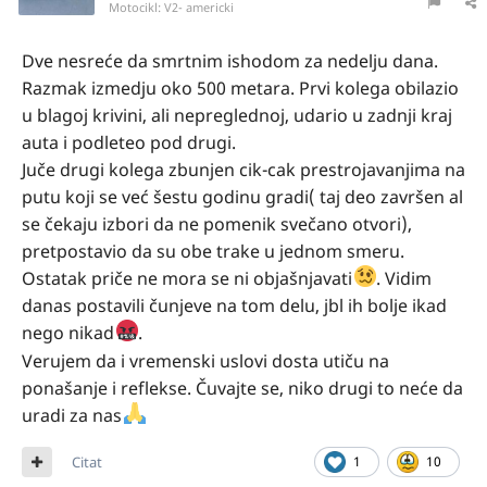
Motocikl:
V2- americki
Dve nesreće da smrtnim ishodom za nedelju dana.
Razmak izmedju oko 500 metara. Prvi kolega obilazio
u blagoj krivini, ali nepreglednoj, udario u zadnji kraj
auta i podleteo pod drugi.
Juče drugi kolega zbunjen cik-cak prestrojavanjima na
putu koji se već šestu godinu gradi( taj deo završen al
se čekaju izbori da ne pomenik svečano otvori),
pretpostavio da su obe trake u jednom smeru.
Ostatak priče ne mora se ni objašnjavati
. Vidim
danas postavili čunjeve na tom delu, jbl ih bolje ikad
nego nikad
.
Verujem da i vremenski uslovi dosta utiču na
ponašanje i reflekse. Čuvajte se, niko drugi to neće da
uradi za nas
Citat
1
10