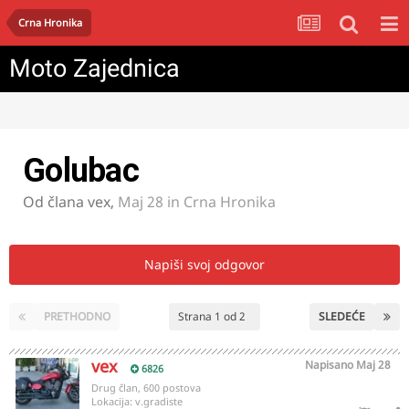
Crna Hronika
Moto Zajednica
Golubac
Od člana
vex
,
Maj 28
in
Crna Hronika
Napiši svoj odgovor
PRETHODNO
Strana 1 od 2
SLEDEĆE
vex
Napisano
Maj 28
6826
Drug član, 600 postova
Lokacija:
v.gradiste