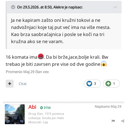
On 29.5.2026. at 8:50,
Alekre
je napisao:
Ja ne kapiram zašto oni kružni tokovi a ne
nadvožnjaci koje taj put već ima na više mesta.
Kao brza saobraćajnica i posle se koči na tri
kružna ako se ne varam.
16 komata ima
. Da bi brže,jace,bolje krali. Bw
trebao je biti zavrsen pre vise od dve godine
Promenio
Maj 29
član vex
Citat
3
1
Abi
Napisano
Maj 29
3154
Drug član, 1315 postova
Lokacija:
Svuda po malo
Motocikl:
Lep