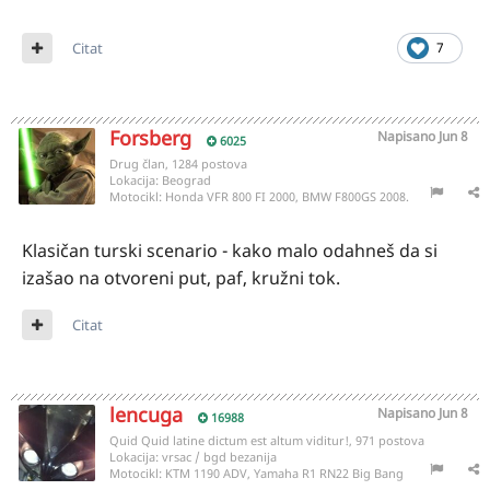
Citat
7
Forsberg
Napisano
Jun 8
6025
Drug član, 1284 postova
Lokacija:
Beograd
Motocikl:
Honda VFR 800 FI 2000, BMW F800GS 2008.
Klasičan turski scenario - kako malo odahneš da si
izašao na otvoreni put, paf, kružni tok.
Citat
lencuga
Napisano
Jun 8
16988
Quid Quid latine dictum est altum viditur!, 971 postova
Lokacija:
vrsac / bgd bezanija
Motocikl:
KTM 1190 ADV, Yamaha R1 RN22 Big Bang