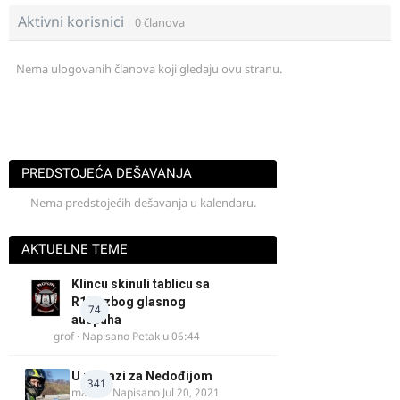
Aktivni korisnici
0 članova
Nema ulogovanih članova koji gledaju ovu stranu.
PREDSTOJEĆA DEŠAVANJA
Nema predstojećih dešavanja u kalendaru.
AKTUELNE TEME
Klincu skinuli tablicu sa
R125 zbog glasnog
74
auspuha
grof
· Napisano
Petak u 06:44
U potrazi za Nedođijom
341
makikt
· Napisano
Jul 20, 2021