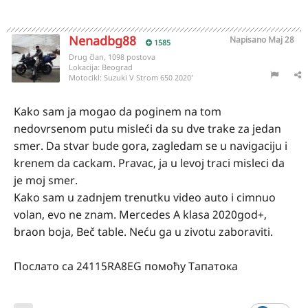
Nenadbg88
Napisano
Maj 28
1585
Drug član, 1098 postova
Lokacija:
Beograd
Motocikl:
Suzuki V Strom 650 2020'
Kako sam ja mogao da poginem na tom
nedovrsenom putu misleći da su dve trake za jedan
smer. Da stvar bude gora, zagledam se u navigaciju i
krenem da cackam. Pravac, ja u levoj traci misleci da
je moj smer.
Kako sam u zadnjem trenutku video auto i cimnuo
volan, evo ne znam. Mercedes A klasa 2020god+,
braon boja, Beč table. Neću ga u zivotu zaboraviti.
Послато са 24115RA8EG помоћу Тапатока