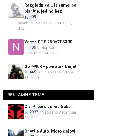
Razglednica... Iz šume, sa
planine, jedino bez
409
asfalta!
severian
· Napisano
Februar 12,
2024
Vespa GTS 250/GTS300
109
n.martin
· Napisano
Septembar 14, 2022
Gpz900R - povratak Ninje!
445
stari roker
· Napisano
Octobar
13, 2020
REKLAMNE TEME
Crash bars servis Seba
2937
seba011
· Napisano
Decembar
20, 2011
Charlie Auto-Moto delovi