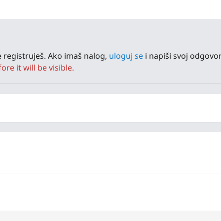
 registruješ. Ako imaš nalog,
uloguj se
i napiši svoj odgovor
e it will be visible.