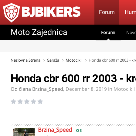
Forum
Hum
Moto Zajednica
Forumi
Novo
Naslovna Strana
Garaža
Motocikli
Honda cbr 600 rr 2003 - kr
Honda cbr 600 rr 2003 - kr
Od člana
Brzina_Speed
,
Decembar 8, 2019
in
Motocikli
Brzina_Speed
8