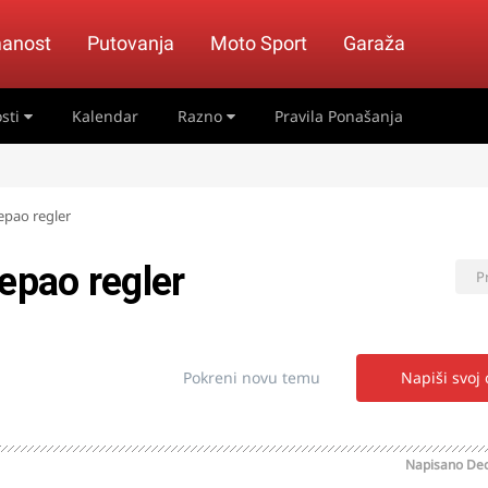
anost
Putovanja
Moto Sport
Garaža
sti
Kalendar
Razno
Pravila Ponašanja
epao regler
epao regler
P
Pokreni novu temu
Napiši svoj
Napisano
Dec