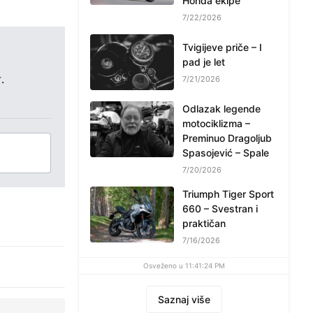
Honda ekipe
7/22/2026
Tvigijeve priče – I
pad je let
.
7/21/2026
Odlazak legende
motociklizma –
Preminuo Dragoljub
Spasojević – Spale
7/20/2026
Triumph Tiger Sport
660 – Svestran i
praktičan
7/16/2026
Osveženo u 11:41:24 PM
Saznaj više