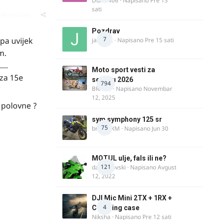
Dule1406
· Napisano
Pre 13
sati
oblematičan
Pozdrav
7
pa uvijek
jasminc
· Napisano
Pre 15 sati
pm.
...
Moto sport vesti za
 za 15e
sezonu 2026
794
BRACO
· Napisano
Novembar
12, 2025
e polovne ?
sym symphony 125 sr
75
brankoXM
· Napisano
Jun 30
MOTUL ulje, fals ili ne?
121
dalipopovski
· Napisano
Avgust
12, 2022
DJI Mic Mini 2TX + 1RX +
4
Charging case
Niksha
· Napisano
Pre 12 sati