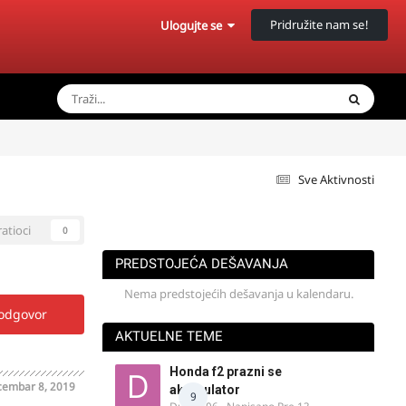
Pridružite nam se!
Ulogujte se
Sve Aktivnosti
ratioci
0
PREDSTOJEĆA DEŠAVANJA
Nema predstojećih dešavanja u kalendaru.
 odgovor
AKTUELNE TEME
Honda f2 prazni se
embar 8, 2019
akomulator
9