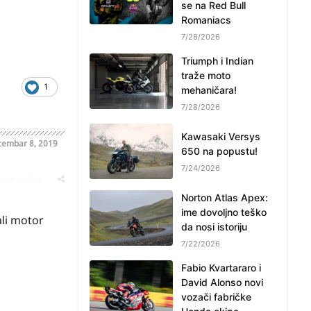
se na Red Bull
Romaniacs
7/28/2026
Triumph i Indian
traže moto
1
mehaničara!
7/28/2026
Kawasaki Versys
embar 8, 2019
650 na popustu!
7/24/2026
oblematičan
Norton Atlas Apex:
ime dovoljno teško
ali motor
da nosi istoriju
7/22/2026
Fabio Kvartararo i
David Alonso novi
vozači fabričke