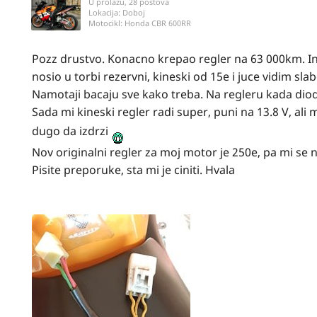
U prolazu, 28 postova
Lokacija:
Doboj
Motocikl:
Honda CBR 600RR
Pozz drustvo. Konacno krepao regler na 63 000km. I
nosio u torbi rezervni, kineski od 15e i juce vidim s
Namotaji bacaju sve kako treba. Na regleru kada diode p
Sada mi kineski regler radi super, puni na 13.8 V, al
dugo da izdrzi
Nov originalni regler za moj motor je 250e, pa mi se n
Pisite preporuke, sta mi je ciniti. Hvala