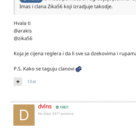
Imas i clana Zika56 koji izradjuje takodje.
Hvala ti
@arakis
@zika56
Koja je cijena reglera i da li sve sa dzekovima i rup
P.S. Kako se taguju clanovi
Citat
dvlns
15821
Ne silazi, 6317 postova