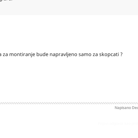
ama za montiranje bude napravljeno samo za skopcati ?
Napisano
Dec
Prijavi odgovor kao pr