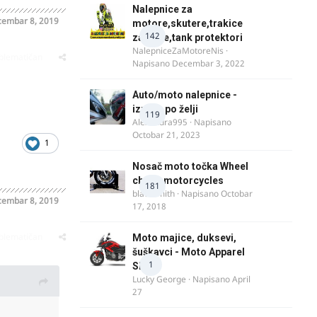
Nalepnice za
embar 8, 2019
motore,skutere,trakice
142
za felne,tank protektori
NalepniceZaMotoreNis
·
oblematičan
Napisano
Decembar 3, 2022
Auto/moto nalepnice -
izrada po želji
119
Alexandra995
· Napisano
Octobar 21, 2023
1
Nosač moto točka Wheel
chock motorcycles
181
blacksmith
· Napisano
Octobar
embar 8, 2019
17, 2018
oblematičan
Moto majice, duksevi,
šuškavci - Moto Apparel
1
SRB
Lucky George
· Napisano
April
27