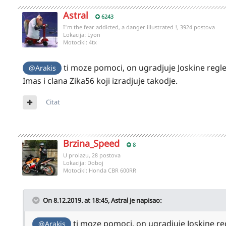
Astral
6243
I'm the fear addicted, a danger illustrated !, 3924 postova
Lokacija:
Lyon
Motocikl:
4tx
ti moze pomoci, on ugradjuje Joskine regle
@Arakis
Imas i clana Zika56 koji izradjuje takodje.
Citat
Brzina_Speed
8
U prolazu, 28 postova
Lokacija:
Doboj
Motocikl:
Honda CBR 600RR
On 8.12.2019. at 18:45,
Astral
je napisao:
ti moze pomoci, on ugradjuje Joskine re
@Arakis