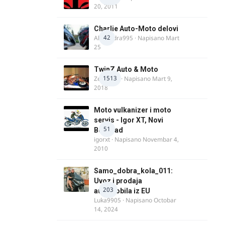
20, 2011
Charlie Auto-Moto delovi
42
Alexandra995
· Napisano
Mart
25
TwinZ Auto & Moto
1513
Zeljkamp
· Napisano
Mart 9,
2018
Moto vulkanizer i moto
servis - Igor XT, Novi
51
Beograd
igorxt
· Napisano
Novembar 4,
2010
Samo_dobra_kola_011:
Uvoz i prodaja
203
automobila iz EU
Luka9905
· Napisano
Octobar
14, 2024