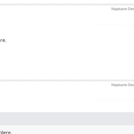
Napisano
Dec
Prijavi odgovor kao pr
re.
Napisano
Dec
Prijavi odgovor kao pr
glere.