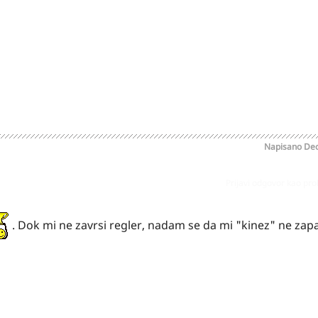
Napisano
Dec
Prijavi odgovor kao pr
. Dok mi ne zavrsi regler, nadam se da mi "kinez" ne zap