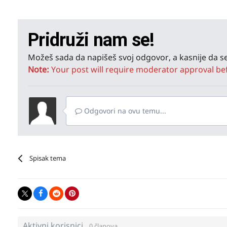
Pridruži nam se!
Možeš sada da napišeš svoj odgovor, a kasnije da se
Note:
Your post will require moderator approval befor
Odgovori na ovu temu...
Spisak tema
Aktivni korisnici
0 članova