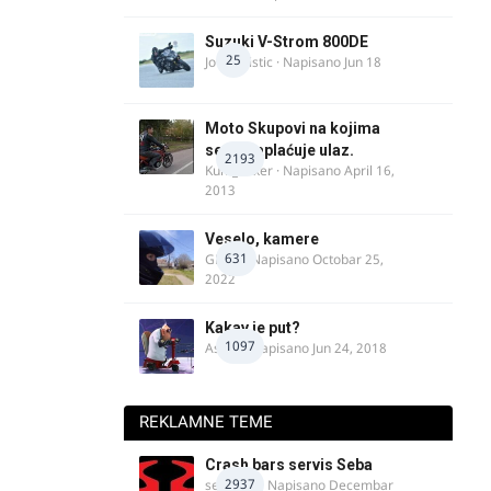
Suzuki V-Strom 800DE
25
Jovan Ristic
· Napisano
Jun 18
Moto Skupovi na kojima
se ne naplaćuje ulaz.
2193
Kum_Mixer
· Napisano
April 16,
2013
Veselo, kamere
631
GR 46
· Napisano
Octobar 25,
2022
Kakav je put?
1097
Astral
· Napisano
Jun 24, 2018
REKLAMNE TEME
Crash bars servis Seba
2937
seba011
· Napisano
Decembar