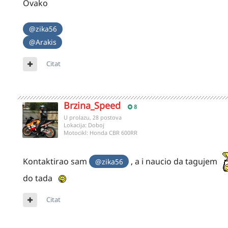
Ovako
@zika56
@Arakis
Citat
Brzina_Speed
8
U prolazu, 28 postova
Lokacija:
Doboj
Motocikl:
Honda CBR 600RR
Kontaktirao sam
, a i naucio da tagujem
@zika56
do tada
Citat