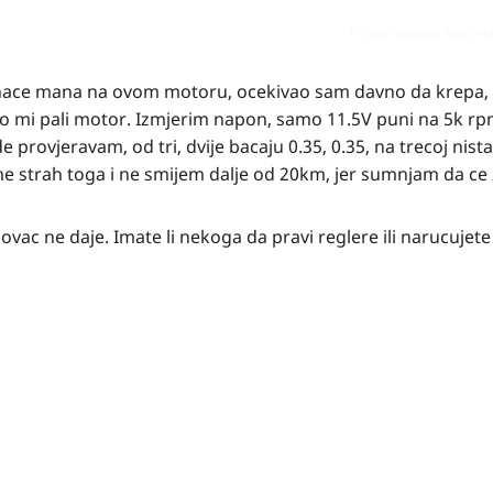
Prijavi odgovor kao pr
nace mana na ovom motoru, ocekivao sam davno da krepa, 
labo mi pali motor. Izmjerim napon, samo 11.5V puni na 5k r
rovjeravam, od tri, dvije bacaju 0.35, 0.35, na trecoj nista.
i me strah toga i ne smijem dalje od 20km, jer sumnjam da ce
ovac ne daje. Imate li nekoga da pravi reglere ili narucujet