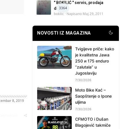
" BOKILIĆ " servis, prodaja
3364
delova
bokilic
· Napisano
Maj 29, 2011
NOVOSTI IZ MAGAZINA
Tvigijeve priče: kako
je kvalitetna Jawa
250 и 175 enduro
“zalutala” u
Jugoslaviju
7/30/2026
Moto Bike Kać –
Saopštenje o Ipone
embar 8, 2019
uljima
7/30/2026
oblematičan
CFMOTO i Dušan
Blagojević takmiče