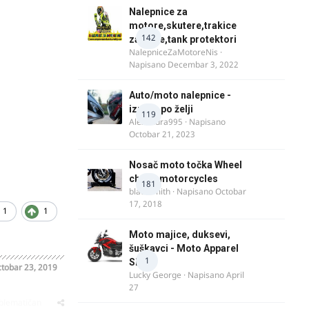
Nalepnice za
motore,skutere,trakice
142
za felne,tank protektori
NalepniceZaMotoreNis
·
Napisano
Decembar 3, 2022
Auto/moto nalepnice -
izrada po želji
119
Alexandra995
· Napisano
Octobar 21, 2023
Nosač moto točka Wheel
chock motorcycles
181
blacksmith
· Napisano
Octobar
17, 2018
1
1
Moto majice, duksevi,
šuškavci - Moto Apparel
1
SRB
tobar 23, 2019
Lucky George
· Napisano
April
27
oblematičan