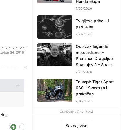
Honda ekipe
7/22/2026
Tvigijeve priče – I
pad je let
7/21/2026
Odlazak legende
tobar 24, 2019
motociklizma –
Preminuo Dragoljub
Spasojević – Spale
oblematičan
7/20/2026
Triumph Tiger Sport
660 – Svestran i
praktičan
7/16/2026
Osveženo u 7:40:17 AM
k...
Saznaj više
1