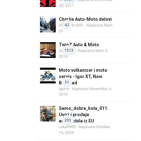
20, 2011
Charlie Auto-Moto delovi
42
Alexandra995
· Napisano
Mart
25
TwinZ Auto & Moto
1513
Zeljkamp
· Napisano
Mart 9,
2018
Moto vulkanizer i moto
servis - Igor XT, Novi
51
Beograd
igorxt
· Napisano
Novembar 4,
2010
Samo_dobra_kola_011:
Uvoz i prodaja
203
automobila iz EU
Luka9905
· Napisano
Octobar
14, 2024