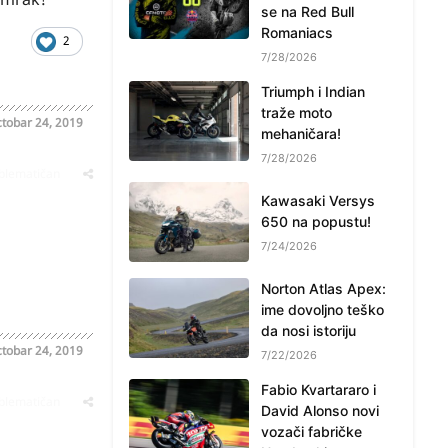
se na Red Bull
Romaniacs
2
7/28/2026
Triumph i Indian
traže moto
tobar 24, 2019
mehaničara!
7/28/2026
oblematičan
Kawasaki Versys
650 na popustu!
7/24/2026
Norton Atlas Apex:
ime dovoljno teško
da nosi istoriju
tobar 24, 2019
7/22/2026
Fabio Kvartararo i
oblematičan
David Alonso novi
vozači fabričke