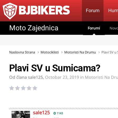
Forum
Hum
Moto Zajednica
Forumi
Novo
Naslovna Strana
Motociklisti
Motoristi Na Drumu
Plavi SV 
Plavi SV u Sumicama?
Od člana
sale125
,
Octobar 23, 2019
in
Motoristi Na D
sale125
1143