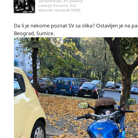
Zainteresovan, 397 postova
Lokacija:
Portorož, SLO
Motocikl:
Honda NC750XD
Da li je nekome poznat SV sa slika? Ostavljen je na pa
Beograd, Sumice.