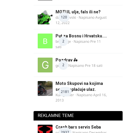
MOTUL ulje, fals ili ne?
120
dalipopovski
· Napisano
Avgust
12, 2022
Put za Bosnu i Hrvatsku....
2
bradivoje
· Napisano
Pre 11
sati
Pozdrav 🛵
2
gebec
· Napisano
Pre 18 sati
Moto Skupovi na kojima
se ne naplaćuje ulaz.
2181
Kum_Mixer
· Napisano
April 16,
2013
REKLAMNE TEME
Crash bars servis Seba
2937
seba011
· Napisano
Decembar