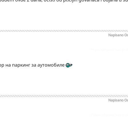
Napisano
Oc
Prijavi odgovor kao pr
тор на паркинг за аутомобиле
Napisano
Oc
Prijavi odgovor kao pr