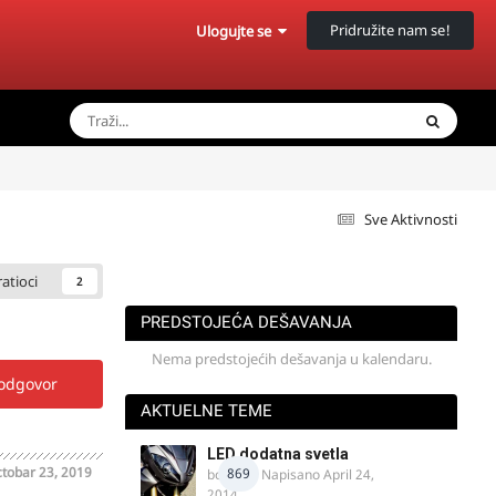
Pridružite nam se!
Ulogujte se
Sve Aktivnosti
ratioci
2
PREDSTOJEĆA DEŠAVANJA
Nema predstojećih dešavanja u kalendaru.
 odgovor
AKTUELNE TEME
LED dodatna svetla
tobar 23, 2019
869
boki.64
· Napisano
April 24,
2014