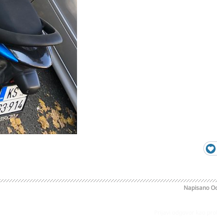
Napisano
Oc
Prijavi odgovor kao pr