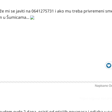
e mi se javiti na 0641275731 i ako mu treba privremeni sm
am u Šumicama...
Napisano
Oc
Prijavi odgovor kao pr
 budem ovde 2 dana, ocisti od pticijih govanaca i odjaha u 