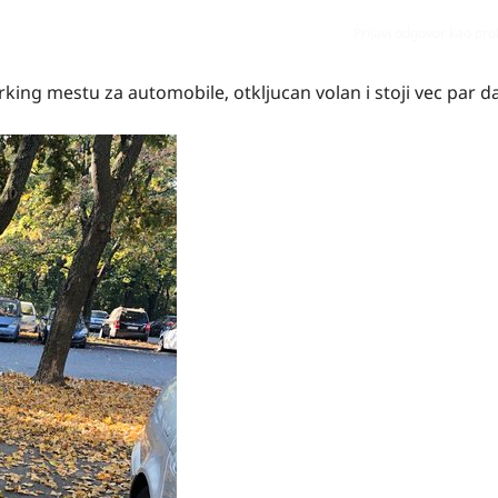
Prijavi odgovor kao pr
rking mestu za automobile, otkljucan volan i stoji vec par d