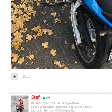
Citat
Štef
974
BJB Maxi Scooter Club, 1020 postova
Lokacija:
Beograd, Rakovica, Skojevsko naselje
Motocikl:
Honda NT700 Deauville