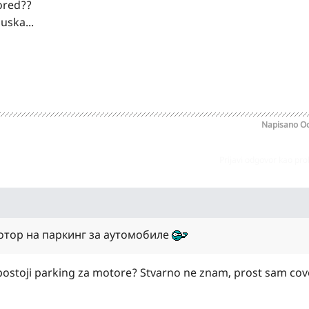
pored??
uska...
Napisano
Oc
Prijavi odgovor kao pr
мотор на паркинг за аутомобиле
 postoji parking za motore? Stvarno ne znam, prost sam cove