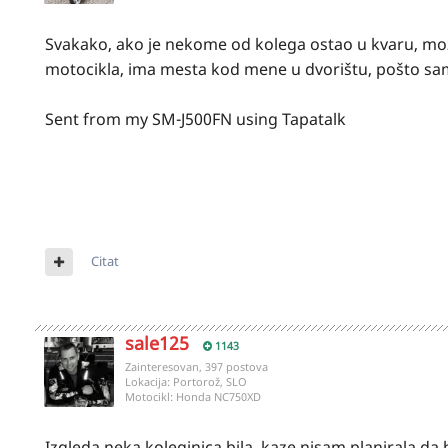
Svakako, ako je nekome od kolega ostao u kvaru, mož
motocikla, ima mesta kod mene u dvorištu, pošto s
Sent from my SM-J500FN using Tapatalk
Citat
sale125
1143
Zainteresovan, 397 postova
Lokacija:
Portorož, SLO
Motocikl:
Honda NC750XD
Izgleda neka koleginica bila, kaze nisam planirala da