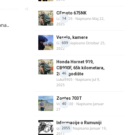
oblematičan
CFmoto 675NK
14
Luka9905
· Napisano
Maj 22,
2025
ana..
Veselo, kamere
609
GR 46
· Napisano
Octobar 25,
2022
Honda Hornet 919,
CB900F, 65k kilometara,
46
2005. godište
Luka9905
· Napisano
Jul 9,
2025
Zontes 703T
40
Verdi350E
· Napisano
Januar
27
Informacije o Rumuniji
2055
quasaar
· Napisano
Januar 19,
2011