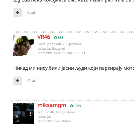
Citat
VR46
585
Svrati ponekad, 298 postova
Lokacija:
Beograd
Motocikl:
BMW R1200GS "13 LC
Никад ми нису били јасни људи који паркирају мо
Citat
miksamgm
1069
Tutti Frutti, 668 postova
Lokacija:
...
Motocikl:
Pojela Maca