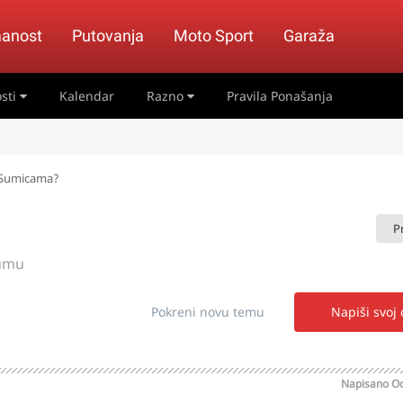
anost
Putovanja
Moto Sport
Garaža
sti
Kalendar
Razno
Pravila Ponašanja
u Sumicama?
P
rumu
Pokreni novu temu
Napiši svoj
Napisano
Oc