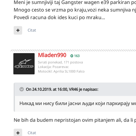
Meni je sumnjiviji taj Gangster wagen e39 parkiran 
Mnogo cesto se vrzma po kraju,vozi neka sumnjiva nj
Povedi racuna dok ides kuci po mraku...
Citat
Mladen990
163
Svrati ponekad, 171 postova
Lokacija:
Pozarevac
Motocikl:
Aprilia SL1000 Falco
On 24.10.2019. at 16:00,
VR46
je napisao:
Никад ми нису били јасни људи који паркирају 
Ne bih da budem nepristojan ovim pitanjem ali, da li
Citat