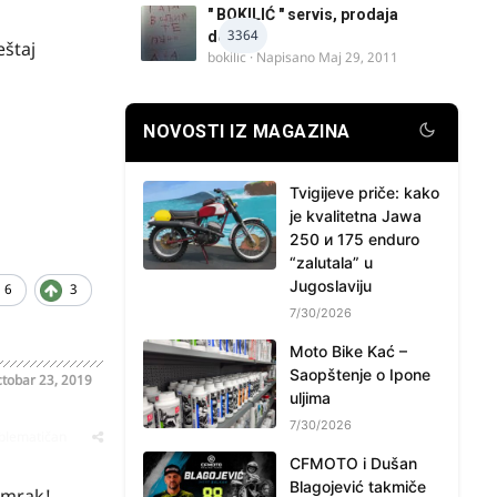
" BOKILIĆ " servis, prodaja
3364
delova
eštaj
bokilic
· Napisano
Maj 29, 2011
NOVOSTI IZ MAGAZINA
Tvigijeve priče: kako
je kvalitetna Jawa
250 и 175 enduro
“zalutala” u
Jugoslaviju
6
3
7/30/2026
Moto Bike Kać –
Saopštenje o Ipone
tobar 23, 2019
uljima
7/30/2026
oblematičan
CFMOTO i Dušan
Blagojević takmiče
sumrak!