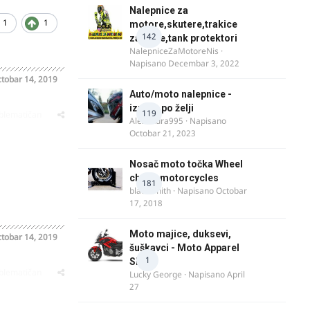
Nalepnice za
1
1
motore,skutere,trakice
142
za felne,tank protektori
NalepniceZaMotoreNis
·
Napisano
Decembar 3, 2022
tobar 14, 2019
Auto/moto nalepnice -
izrada po želji
119
oblematičan
Alexandra995
· Napisano
Octobar 21, 2023
Nosač moto točka Wheel
chock motorcycles
181
blacksmith
· Napisano
Octobar
17, 2018
Moto majice, duksevi,
tobar 14, 2019
šuškavci - Moto Apparel
1
SRB
oblematičan
Lucky George
· Napisano
April
27