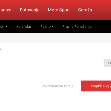
anost
Putovanja
Moto Sport
Garaža
sti
Kalendar
Razno
Pravila Ponašanja
r
P
Pokreni novu temu
Napiši svoj