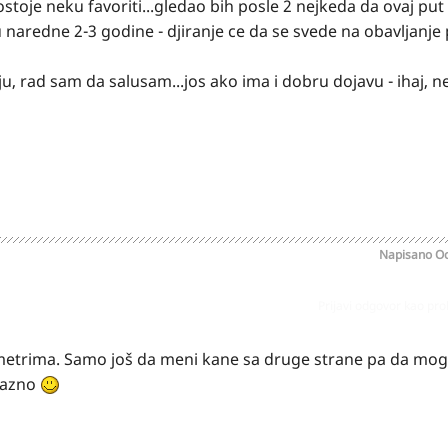
stoje neku favoriti...gledao bih posle 2 nejkeda da ovaj p
 naredne 2-3 godine - djiranje ce da se svede na obavljanje
ju, rad sam da salusam...jos ako ima i dobru dojavu - ihaj, n
Napisano
Oc
Prijavi odgovor kao pr
ametrima. Samo još da meni kane sa druge strane pa da mo
prazno