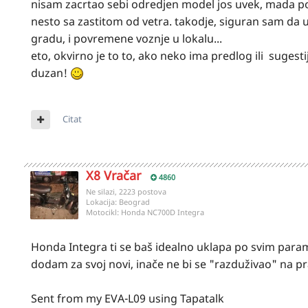
nisam zacrtao sebi odredjen model jos uvek, mada po
nesto sa zastitom od vetra. takodje, siguran sam da u
gradu, i povremene voznje u lokalu...
eto, okvirno je to to, ako neko ima predlog ili sugesti
duzan!
Citat
X8 Vračar
4860
Ne silazi, 2223 postova
Lokacija:
Beograd
Motocikl:
Honda NC700D Integra
Honda Integra ti se baš idealno uklapa po svim par
dodam za svoj novi, inače ne bi se "razduživao" na 
Sent from my EVA-L09 using Tapatalk