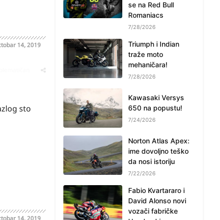
se na Red Bull
Romaniacs
7/28/2026
Triumph i Indian
tobar 14, 2019
traže moto
mehaničara!
oblematičan
7/28/2026
Kawasaki Versys
azlog sto
650 na popustu!
7/24/2026
Norton Atlas Apex:
ime dovoljno teško
da nosi istoriju
7/22/2026
Fabio Kvartararo i
David Alonso novi
vozači fabričke
tobar 14, 2019