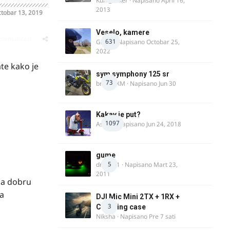
Kum_Mixer
· Napisano
April 16,
2013
tobar 13, 2019
Veselo, kamere
oblematičan
631
GR 46
· Napisano
Octobar 25,
2022
te kako je
sym symphony 125 sr
73
brankoXM
· Napisano
Jun 30
Kakav je put?
1097
Astral
· Napisano
Jun 24, 2018
gume
5
dragan1
· Napisano
Mart 23,
2011
da dobru
za
DJI Mic Mini 2TX + 1RX +
3
Charging case
Niksha
· Napisano
Pre 7 sati