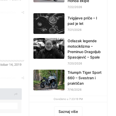
Honda ekipe
7/22/2026
oblematičan
Tvigijeve priče – I
pad je let
7/21/2026
Odlazak legende
motociklizma –
Preminuo Dragoljub
Spasojević – Spale
7/20/2026
tobar 14, 2019
Triumph Tiger Sport
oblematičan
660 – Svestran i
praktičan
7/16/2026
Osveženo u 7:23:19 PM
Saznaj više