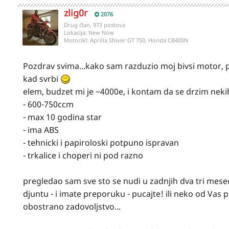
zlig0r
2076
Drug član, 973 postova
Lokacija:
New Now
Motocikl:
Aprilia Shiver GT 750, Honda CB400N
Pozdrav svima...kako sam razduzio moj bivsi motor, po
kad svrbi
elem, budzet mi je ~4000e, i kontam da se drzim nekih
- 600-750ccm
- max 10 godina star
- ima ABS
- tehnicki i papiroloski potpuno ispravan
- trkalice i choperi ni pod razno
pregledao sam sve sto se nudi u zadnjih dva tri mese
djuntu - i imate preporuku - pucajte! ili neko od Vas p
obostrano zadovoljstvo...