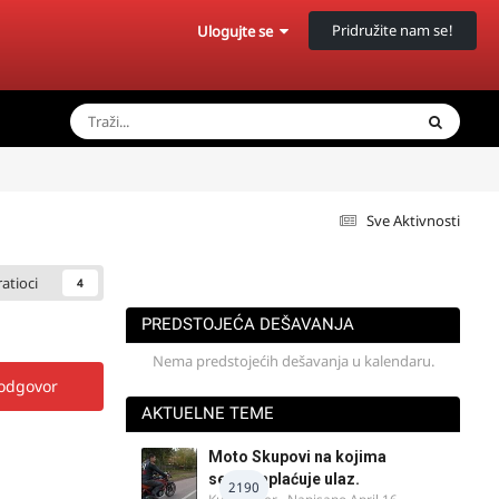
Pridružite nam se!
Ulogujte se
Sve Aktivnosti
ratioci
4
PREDSTOJEĆA DEŠAVANJA
Nema predstojećih dešavanja u kalendaru.
 odgovor
AKTUELNE TEME
Moto Skupovi na kojima
se ne naplaćuje ulaz.
2190