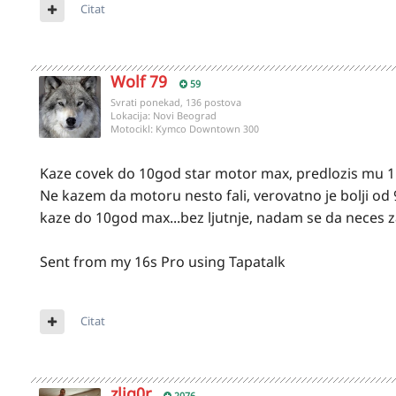
Citat
Wolf 79
59
Svrati ponekad, 136 postova
Lokacija:
Novi Beograd
Motocikl:
Kymco Downtown 300
Kaze covek do 10god star motor max, predlozis mu 
Ne kazem da motoru nesto fali, verovatno je bolji od 9
kaze do 10god max...bez ljutnje, nadam se da neces z
Sent from my 16s Pro using Tapatalk
Citat
zlig0r
2076