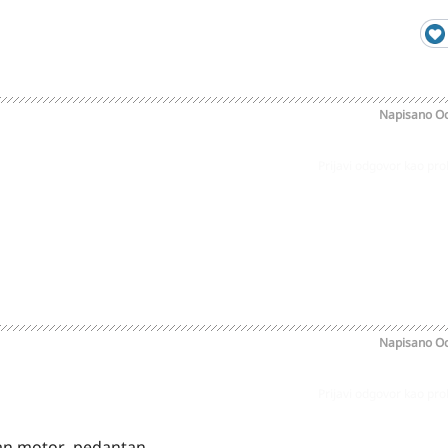
Napisano
Oc
Prijavi odgovor kao pr
Napisano
Oc
Prijavi odgovor kao pr
can motor, pedantan