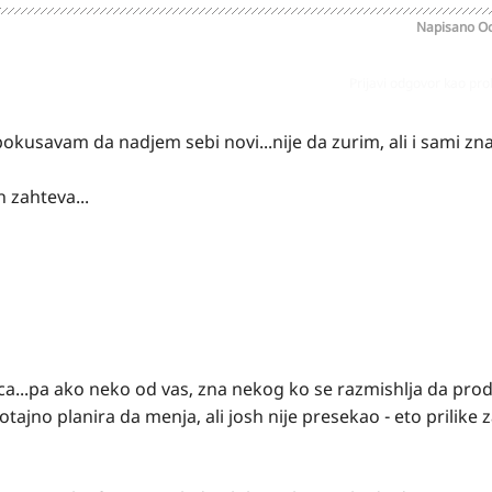
Napisano
Oc
Prijavi odgovor kao pr
kusavam da nadjem sebi novi...nije da zurim, ali i sami zna
 zahteva...
ca...pa ako neko od vas, zna nekog ko se razmishlja da pro
otajno planira da menja, ali josh nije presekao - eto prilike 