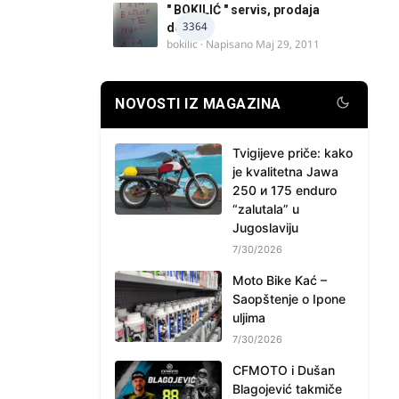
" BOKILIĆ " servis, prodaja
3364
delova
bokilic
· Napisano
Maj 29, 2011
NOVOSTI IZ MAGAZINA
Tvigijeve priče: kako
je kvalitetna Jawa
250 и 175 enduro
“zalutala” u
Jugoslaviju
7/30/2026
Moto Bike Kać –
Saopštenje o Ipone
uljima
7/30/2026
CFMOTO i Dušan
Blagojević takmiče