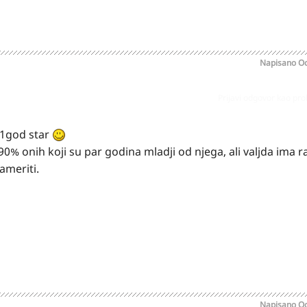
Napisano
Oc
Prijavi odgovor kao pr
11god star
0% onih koji su par godina mladji od njega, ali valjda ima r
ameriti.
Napisano
Oc