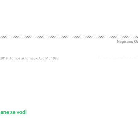
Napisano
Oc
Prijavi odgovor kao pr
2018, Tomos automatik A35 ML 1987
ene se vodi