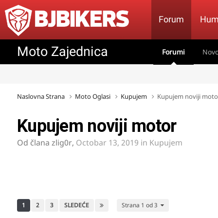
Forum
Hum
Moto Zajednica
Forumi
Novo
Naslovna Strana
Moto Oglasi
Kupujem
Kupujem noviji moto
Kupujem noviji motor
Od člana
zlig0r
,
Octobar 13, 2019
in
Kupujem
1
2
3
SLEDEĆE
Strana 1 od 3