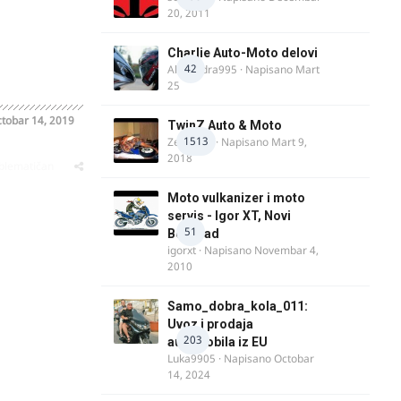
20, 2011
Charlie Auto-Moto delovi
42
Alexandra995
· Napisano
Mart
25
tobar 14, 2019
TwinZ Auto & Moto
1513
Zeljkamp
· Napisano
Mart 9,
2018
oblematičan
Moto vulkanizer i moto
servis - Igor XT, Novi
51
Beograd
igorxt
· Napisano
Novembar 4,
2010
Samo_dobra_kola_011:
Uvoz i prodaja
203
automobila iz EU
Luka9905
· Napisano
Octobar
14, 2024