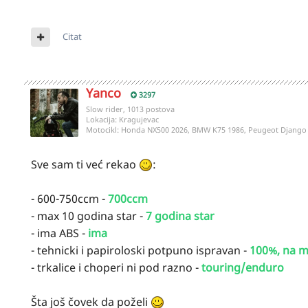
Citat
Yanco
3297
Slow rider, 1013 postova
Lokacija:
Kragujevac
Motocikl:
Honda NX500 2026, BMW K75 1986, Peugeot Django 
Sve sam ti već rekao
:
- 600-750ccm -
700ccm
- max 10 godina star -
7 godina star
- ima ABS -
ima
- tehnicki i papiroloski potpuno ispravan -
100%, na m
- trkalice i choperi ni pod razno -
touring/enduro
Šta još čovek da poželi