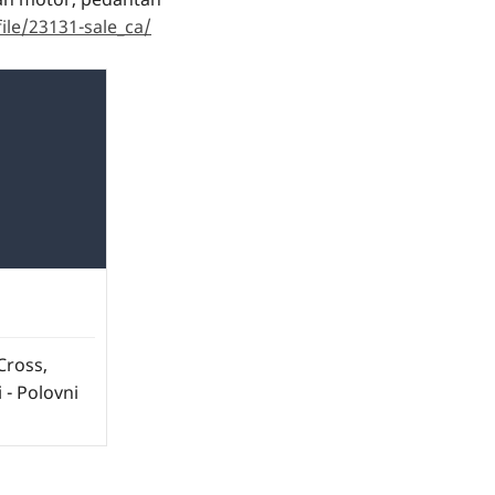
ile/23131-sale_ca/
Cross,
 - Polovni