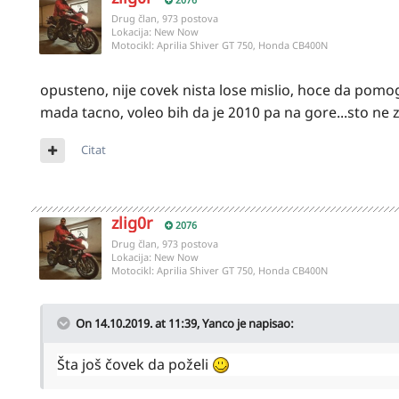
Drug član, 973 postova
Lokacija:
New Now
Motocikl:
Aprilia Shiver GT 750, Honda CB400N
opusteno, nije covek nista lose mislio, hoce da pom
mada tacno, voleo bih da je 2010 pa na gore...sto ne z
Citat
zlig0r
2076
Drug član, 973 postova
Lokacija:
New Now
Motocikl:
Aprilia Shiver GT 750, Honda CB400N
On 14.10.2019. at 11:39,
Yanco
je napisao:
Šta još čovek da poželi