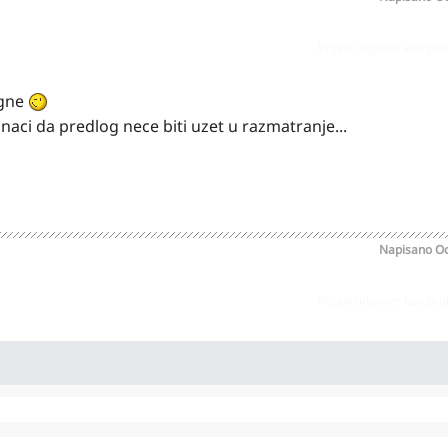
Prijavi odgovor kao pr
ogne
naci da predlog nece biti uzet u razmatranje...
Napisano
Oc
Prijavi odgovor kao pr