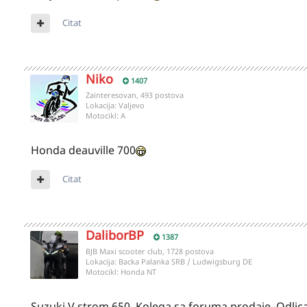
Citat
Niko
1407
Zainteresovan, 493 postova
Lokacija:
Valjevo
Motocikl:
A
Honda deauville 700
Citat
DaliborBP
1387
BJB Maxi scooter club, 1728 postova
Lokacija:
Backa Palanka SRB / Ludwigsburg DE
Motocikl:
Honda NT
Suzuki V strom 650. Kolega sa foruma prodaje. Odli