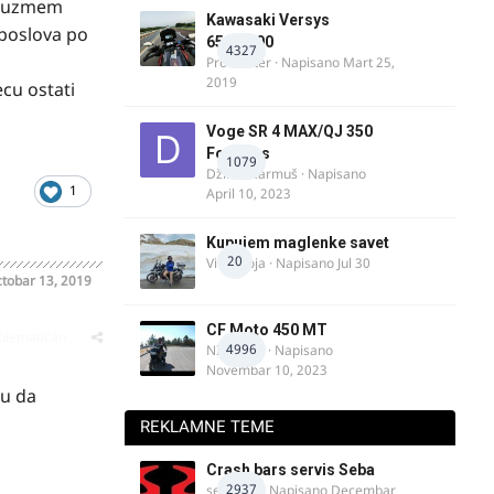
ut uzmem
Kawasaki Versys
 poslova po
650/1000
4327
ProMaster
· Napisano
Mart 25,
2019
ecu ostati
Voge SR 4 MAX/QJ 350
Fortress
1079
Džim Džarmuš
· Napisano
1
April 10, 2023
Kupujem maglenke savet
20
Vitez Koja
· Napisano
Jul 30
tobar 13, 2019
CF Moto 450 MT
oblematičan
4996
NIKOLA 1
· Napisano
Novembar 10, 2023
gu da
REKLAMNE TEME
Crash bars servis Seba
2937
seba011
· Napisano
Decembar