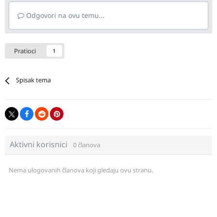
Odgovori na ovu temu...
Pratioci
1
Spisak tema
Aktivni korisnici
0 članova
Nema ulogovanih članova koji gledaju ovu stranu.