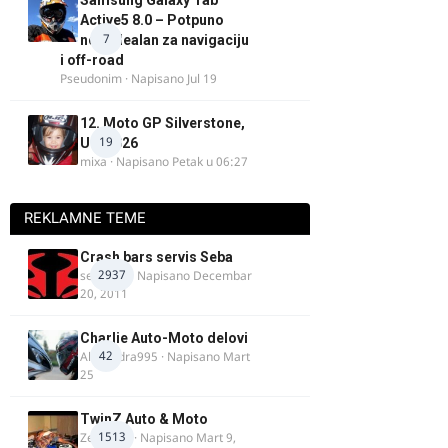
Samsung Galaxy Tab
Active5 8.0 – Potpuno
7
nov, idealan za navigaciju
i off-road
Pseudonim
· Napisano
Jul 19
12. Moto GP Silverstone,
19
UK, 2026
mixa
· Napisano
Petak u 06:27
REKLAMNE TEME
Crash bars servis Seba
2937
seba011
· Napisano
Decembar
20, 2011
Charlie Auto-Moto delovi
42
Alexandra995
· Napisano
Mart
25
TwinZ Auto & Moto
1513
Zeljkamp
· Napisano
Mart 9,