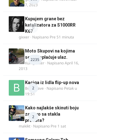
7, 2023
Kupujem grane bez
katalizatora za S1000RR
0
K67
gixxer
· Napisano
Pre 51 minuta
Moto Skupovi na kojima
se ne naplaćuje ulaz.
2235
Kum_Mixer
· Napisano
April 16,
2013
Kaciga iz lidla flip-up nova
2
Bor-i-slave
· Napisano
Petak u
19:51
Kako najlakše skinuti boju
za drvo sa stakla
2
prozora?
makikt
· Napisano
Pre 1 sat