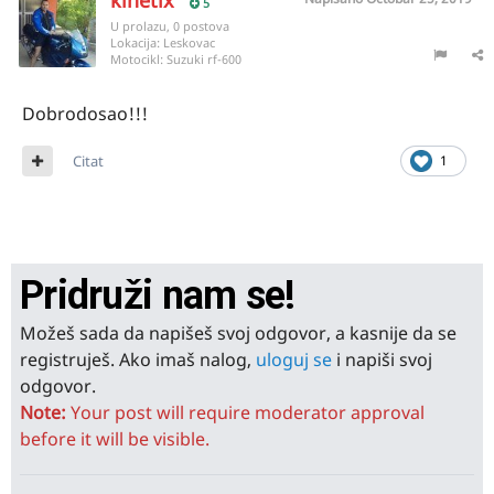
kinetix
5
U prolazu, 0 postova
Lokacija:
Leskovac
Motocikl:
Suzuki rf-600
Dobrodosao!!!
Citat
1
Pridruži nam se!
Možeš sada da napišeš svoj odgovor, a kasnije da se
registruješ. Ako imaš nalog,
uloguj se
i napiši svoj
odgovor.
Note:
Your post will require moderator approval
before it will be visible.