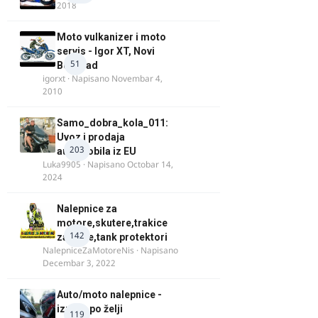
2018
Moto vulkanizer i moto
servis - Igor XT, Novi
51
Beograd
igorxt
· Napisano
Novembar 4,
2010
Samo_dobra_kola_011:
Uvoz i prodaja
203
automobila iz EU
Luka9905
· Napisano
Octobar 14,
2024
Nalepnice za
motore,skutere,trakice
142
za felne,tank protektori
NalepniceZaMotoreNis
· Napisano
Decembar 3, 2022
Auto/moto nalepnice -
izrada po želji
119