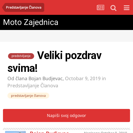
Predstavljanje Članova
Moto Zajednica
Veliki pozdrav
predstvljanje
svima!
Od člana
Bojan Budjevac
,
Octobar 9, 2019
in
Predstavljanje Članova
predstavljanje članova
Napiši svoj odgovor