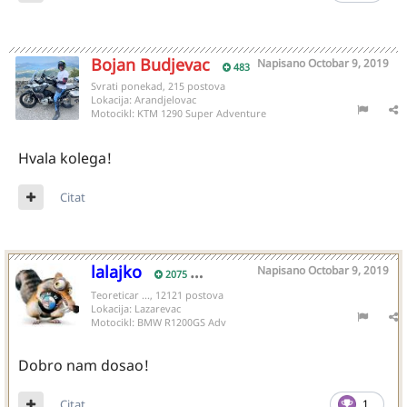
Bojan Budjevac
Napisano
Octobar 9, 2019
483
Svrati ponekad, 215 postova
Lokacija:
Arandjelovac
Motocikl:
KTM 1290 Super Adventure
Hvala kolega!
Citat
lalajko
Napisano
Octobar 9, 2019
2075
Teoreticar ..., 12121 postova
Lokacija:
Lazarevac
Motocikl:
BMW R1200GS Adv
Dobro nam dosao!
Citat
1