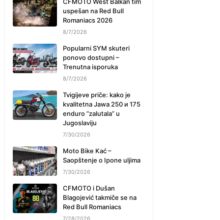
CFMOTO West Balkan tim
uspešan na Red Bull
Romaniacs 2026
8/7/2026
Popularni SYM skuteri
ponovo dostupni –
Trenutna isporuka
8/7/2026
Tvigijeve priče: kako je
kvalitetna Jawa 250 и 175
enduro “zalutala” u
Jugoslaviju
7/30/2026
Moto Bike Kać –
Saopštenje o Ipone uljima
7/30/2026
CFMOTO i Dušan
Blagojević takmiče se na
Red Bull Romaniacs
7/28/2026