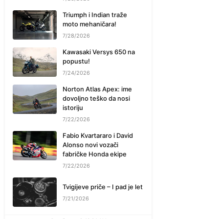
Triumph i Indian traže
moto mehaničara!
7/28/2026
Kawasaki Versys 650 na
popustu!
7/24/2026
Norton Atlas Apex: ime
dovoljno teško da nosi
istoriju
7/22/2026
Fabio Kvartararo i David
Alonso novi vozači
fabričke Honda ekipe
7/22/2026
Tvigijeve priče – I pad je let
7/21/2026