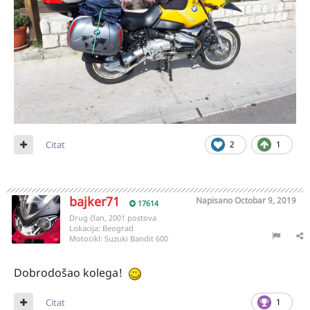
Citat
2
1
bajker71
Napisano
Octobar 9, 2019
17614
Drug član, 2001 postova
Lokacija:
Beograd
Motocikl:
Suzuki Bandit 600
Dobrodošao kolega!
Citat
1