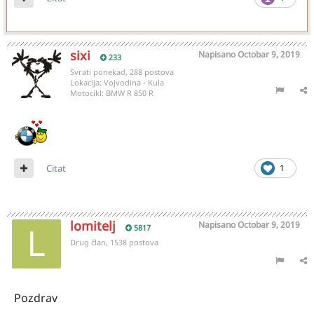
sixi
Napisano
Octobar 9, 2019
233
Svrati ponekad, 288 postova
Lokacija:
Vojvodina - Kula
Motocikl:
BMW R 850 R
Citat
1
lomitelj
Napisano
Octobar 9, 2019
5817
Drug član, 1538 postova
Pozdrav