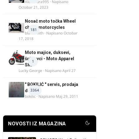
Alexandra995
· Napisano
Octobar 21, 2023
Nosač moto točka Wheel
chock motorcycles
181
blacksmith
· Napisano
Octobar
17, 2018
Moto majice, duksevi,
šuškavci - Moto Apparel
1
SRB
Lucky George
· Napisano
April 27
" BOKILIĆ " servis, prodaja
3364
delova
bokilic
· Napisano
Maj 29, 2011
NOVOSTI IZ MAGAZINA