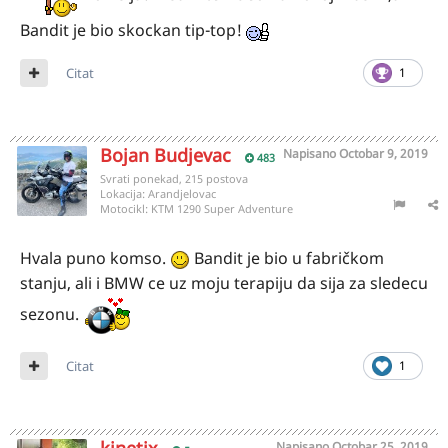
Bandit je bio skockan tip-top!
Citat
1
Bojan Budjevac
Napisano
Octobar 9, 2019
483
Svrati ponekad, 215 postova
Lokacija:
Arandjelovac
Motocikl:
KTM 1290 Super Adventure
Hvala puno komso.
Bandit je bio u fabričkom
stanju, ali i BMW ce uz moju terapiju da sija za sledecu
sezonu.
Citat
1
Napisano
Octobar 25, 2019