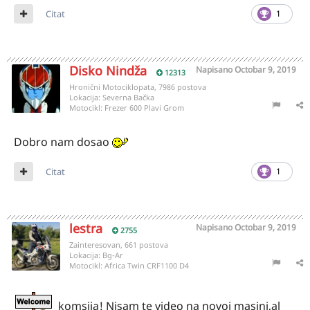
Citat
1
Disko Nindža
Napisano
Octobar 9, 2019
12313
Hronični Motociklopata, 7986 postova
Lokacija:
Severna Bačka
Motocikl:
Frezer 600 Plavi Grom
Dobro nam dosao
Citat
1
lestra
Napisano
Octobar 9, 2019
2755
Zainteresovan, 661 postova
Lokacija:
Bg-Ar
Motocikl:
Africa Twin CRF1100 D4
komsija! Nisam te video na novoj masini,al