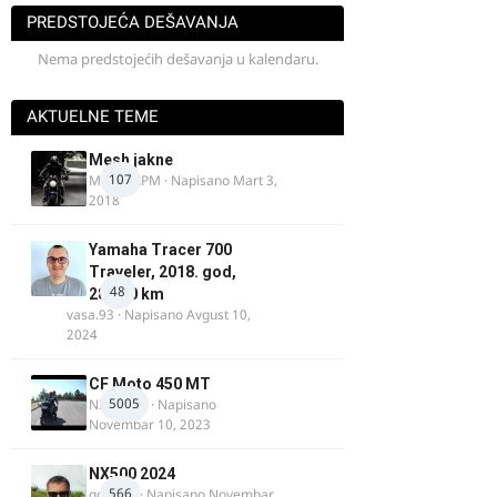
PREDSTOJEĆA DEŠAVANJA
Nema predstojećih dešavanja u kalendaru.
AKTUELNE TEME
Mesh jakne
107
MostarRPM
· Napisano
Mart 3,
2018
Yamaha Tracer 700
Traveler, 2018. god,
48
28.100 km
vasa.93
· Napisano
Avgust 10,
2024
CF Moto 450 MT
5005
NIKOLA 1
· Napisano
Novembar 10, 2023
NX500 2024
566
godovic
· Napisano
Novembar