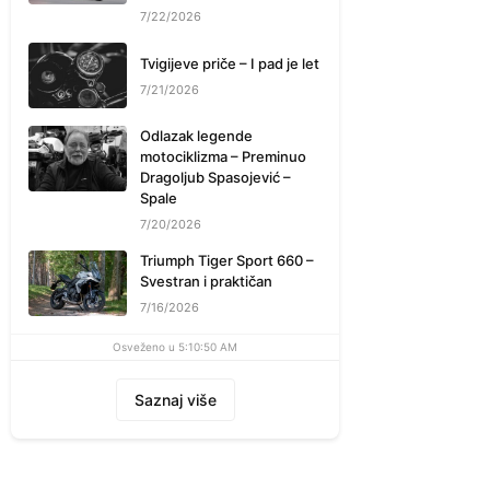
7/22/2026
Tvigijeve priče – I pad je let
7/21/2026
Odlazak legende
motociklizma – Preminuo
Dragoljub Spasojević –
Spale
7/20/2026
Triumph Tiger Sport 660 –
Svestran i praktičan
7/16/2026
Osveženo u 5:10:50 AM
Saznaj više