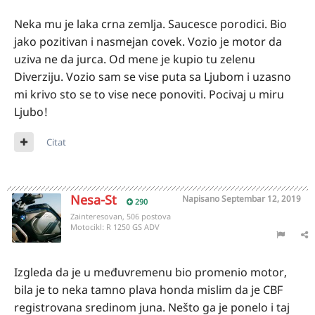
Neka mu je laka crna zemlja. Saucesce porodici. Bio
jako pozitivan i nasmejan covek. Vozio je motor da
uziva ne da jurca. Od mene je kupio tu zelenu
Diverziju. Vozio sam se vise puta sa Ljubom i uzasno
mi krivo sto se to vise nece ponoviti. Pocivaj u miru
Ljubo!
Citat
Nesa-St
Napisano
Septembar 12, 2019
290
Zainteresovan, 506 postova
Motocikl:
R 1250 GS ADV
Izgleda da je u međuvremenu bio promenio motor,
bila je to neka tamno plava honda mislim da je CBF
registrovana sredinom juna. Nešto ga je ponelo i taj