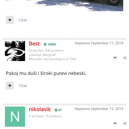
Citat
Best
Napisano
Septembar 11, 2019
16606
Drug član, 636 postova
Lokacija:
Beograd
Motocikl:
Honda Magna vf 750C
Pokoj mu duši i široki putevi nebeski.
Citat
nikolavik
Napisano
Septembar 12, 2019
47
U prolazu, 73 postova