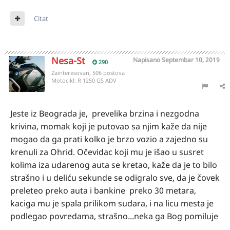
Citat
Nesa-St
Napisano
Septembar 10, 2019
290
Zainteresovan, 506 postova
Motocikl:
R 1250 GS ADV
Jeste iz Beograda je, prevelika brzina i nezgodna
krivina, momak koji je putovao sa njim kaže da nije
mogao da ga prati kolko je brzo vozio a zajedno su
krenuli za Ohrid. Očevidac koji mu je išao u susret
kolima iza udarenog auta se kretao, kaže da je to bilo
strašno i u deliću sekunde se odigralo sve, da je čovek
preleteo preko auta i bankine preko 30 metara,
kaciga mu je spala prilikom sudara, i na licu mesta je
podlegao povredama, strašno...neka ga Bog pomiluje