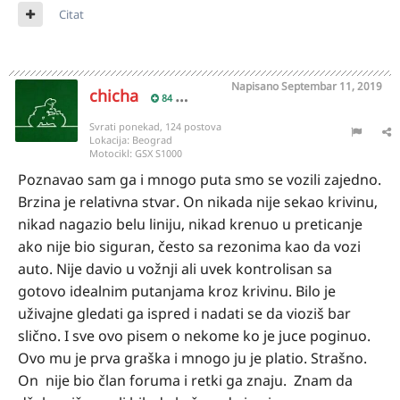
Citat
Napisano
Septembar 11, 2019
chicha
84
Svrati ponekad, 124 postova
Lokacija:
Beograd
Motocikl:
GSX S1000
Poznavao sam ga i mnogo puta smo se vozili zajedno.
Brzina je relativna stvar. On nikada nije sekao krivinu,
nikad nagazio belu liniju, nikad krenuo u preticanje
ako nije bio siguran,
često sa rezonima kao da vozi
auto. Nije davio u vožnji ali uvek kontrolisan sa
gotovo idealnim putanjama kroz krivinu. Bilo je
uživajne gledati ga ispred i nadati se da vioziš bar
slično. I sve ovo pisem o nekome ko je juce poginuo.
Ovo mu je prva graška i mnogo ju je platio. Strašno.
On
nije bio član foruma i retki ga znaju.
Znam da