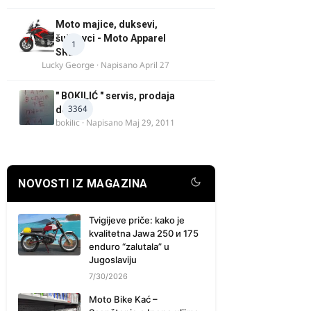
Moto majice, duksevi,
šuškavci - Moto Apparel
1
SRB
Lucky George
· Napisano
April 27
" BOKILIĆ " servis, prodaja
3364
delova
bokilic
· Napisano
Maj 29, 2011
NOVOSTI IZ MAGAZINA
Tvigijeve priče: kako je
kvalitetna Jawa 250 и 175
enduro “zalutala” u
Jugoslaviju
7/30/2026
Moto Bike Kać –