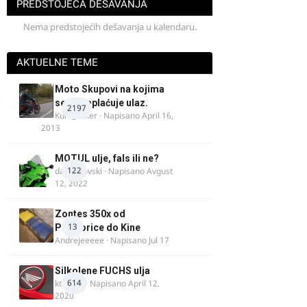
PREDSTOJEĆA DEŠAVANJA
Nema predstojećih dešavanja u kalendaru.
AKTUELNE TEME
Moto Skupovi na kojima
se ne naplaćuje ulaz.
2197
Kum_Mixer
· Napisano
April 16,
2013
MOTUL ulje, fals ili ne?
122
dalipopovski
· Napisano
Avgust
12, 2022
Zontes 350x od
13
Podgorice do Kine
Andrejeeeee
· Napisano
Jul 17
Silkolene FUCHS ulja
614
ktm600
· Napisano
April 12,
2020