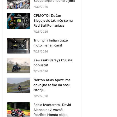
Saopštenje o Ipone uljima
7/30/2026
CFMOTO i Dušan
Blagojević takmiče se na
Red Bull Romaniacs
7/28/2026
Triumph i Indian traže
moto mehaničara!
7/28/2026
Kawasaki Versys 650 na
popustu!
7/24/2026
Norton Atlas Apex: ime
dovoljno teško da nosi
istoriju
7/22/2026
Fabio Kvartararo i David
Alonso novi vozači
fabričke Honda ekipe