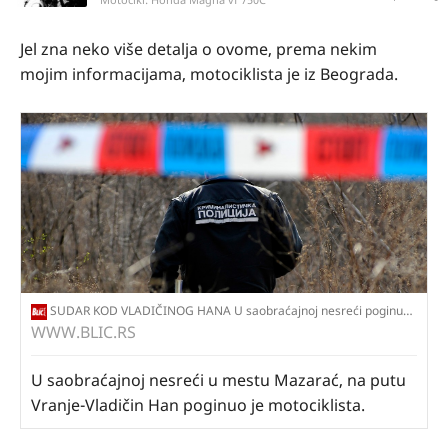
Jel zna neko više detalja o ovome, prema nekim
mojim informacijama, motociklista je iz Beograda.
SUDAR KOD VLADIČINOG HANA U saobraćajnoj nesreći poginuo motociklista
WWW.BLIC.RS
U saobraćajnoj nesreći u mestu Mazarać, na putu
Vranje-Vladičin Han poginuo je motociklista.