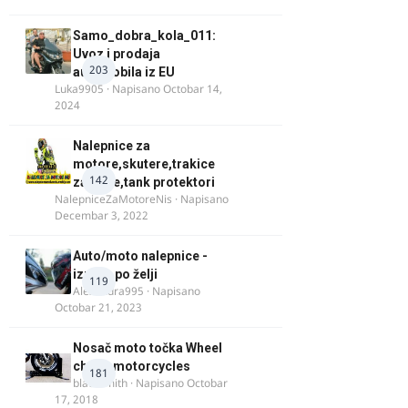
Samo_dobra_kola_011:
Uvoz i prodaja
203
automobila iz EU
Luka9905
· Napisano
Octobar 14,
2024
Nalepnice za
motore,skutere,trakice
142
za felne,tank protektori
NalepniceZaMotoreNis
· Napisano
Decembar 3, 2022
Auto/moto nalepnice -
izrada po želji
119
Alexandra995
· Napisano
Octobar 21, 2023
Nosač moto točka Wheel
chock motorcycles
181
blacksmith
· Napisano
Octobar
17, 2018