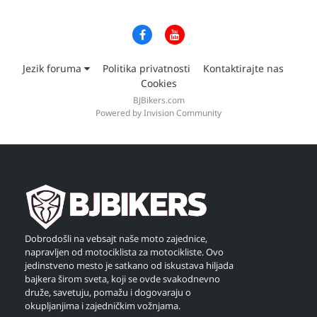
Jezik foruma
Politika privatnosti
Kontaktirajte nas
Cookies
BJBikers.com
Powered by Invision Community
Dobrodošli na vebsajt naše moto zajednice,
napravljen od motociklista za motocikliste. Ovo
jedinstveno mesto je satkano od iskustava hiljada
bajkera širom sveta, koji se ovde svakodnevno
druže, savetuju, pomažu i dogovaraju o
okupljanjima i zajedničkim vožnjama.