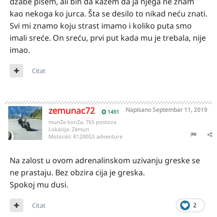
džabe pišem, ali bih da kažem da ja njega ne znam
kao nekoga ko jurca. Šta se desilo to nikad neću znati.
Svi mi znamo koju strast imamo i koliko puta smo
imali sreće. On sreću, prvi put kada mu je trebala, nije
imao.
Citat
zemunac72
Napisano
Septembar 11, 2019
1491
munZe konZa, 765 postova
Lokacija:
Zemun
Motocikl:
R1200GS adventure
Na zalost u ovom adrenalinskom uzivanju greske se
ne prastaju. Bez obzira cija je greska.
Spokoj mu dusi.
Citat
2