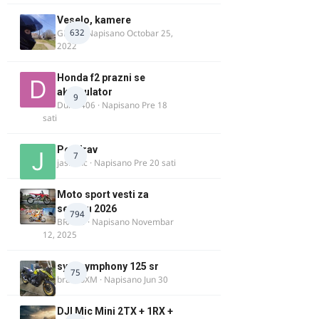
Veselo, kamere
632
GR 46
· Napisano
Octobar 25,
2022
Honda f2 prazni se
akomulator
9
Dule1406
· Napisano
Pre 18
sati
Pozdrav
7
jasminc
· Napisano
Pre 20 sati
Moto sport vesti za
sezonu 2026
794
BRACO
· Napisano
Novembar
12, 2025
sym symphony 125 sr
75
brankoXM
· Napisano
Jun 30
DJI Mic Mini 2TX + 1RX +