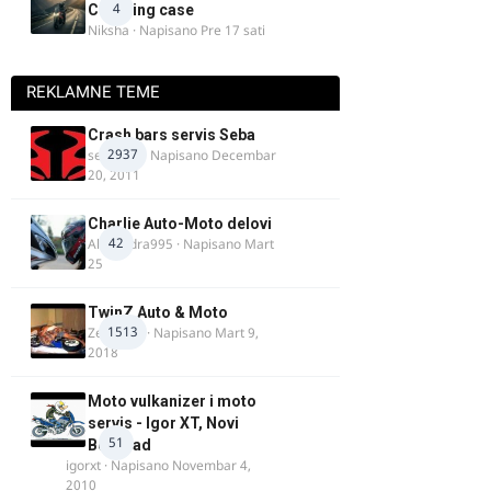
4
Charging case
Niksha
· Napisano
Pre 17 sati
REKLAMNE TEME
Crash bars servis Seba
2937
seba011
· Napisano
Decembar
20, 2011
Charlie Auto-Moto delovi
42
Alexandra995
· Napisano
Mart
25
TwinZ Auto & Moto
1513
Zeljkamp
· Napisano
Mart 9,
2018
Moto vulkanizer i moto
servis - Igor XT, Novi
51
Beograd
igorxt
· Napisano
Novembar 4,
2010