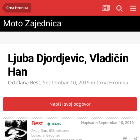
Crna Hronika
Moto Zajednica
Ljuba Djordjevic, Vladičin
Han
Od člana
Best
,
Septembar 10, 2019
in
Crna Hronika
Napiši svoj odgovor
Best
Napisano
Septembar 10, 2019
16606
Drug član, 636 postova
Lokacija:
Beograd
Motocikl:
Honda Magna vf 750C