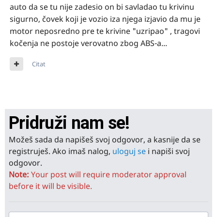
auto da se tu nije zadesio on bi savladao tu krivinu
sigurno, čovek koji je vozio iza njega izjavio da mu je
motor neposredno pre te krivine "uzripao" , tragovi
kočenja ne postoje verovatno zbog ABS-a...
Citat
Pridruži nam se!
Možeš sada da napišeš svoj odgovor, a kasnije da se
registruješ. Ako imaš nalog,
uloguj se
i napiši svoj
odgovor.
Note:
Your post will require moderator approval
before it will be visible.