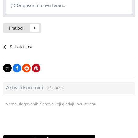
Odgovori na ovu temu...
Pratioci
1
Spisak tema
Aktivni korisnici
0 članova
Nema ulogovanih članova koji gledaju ovu stranu.