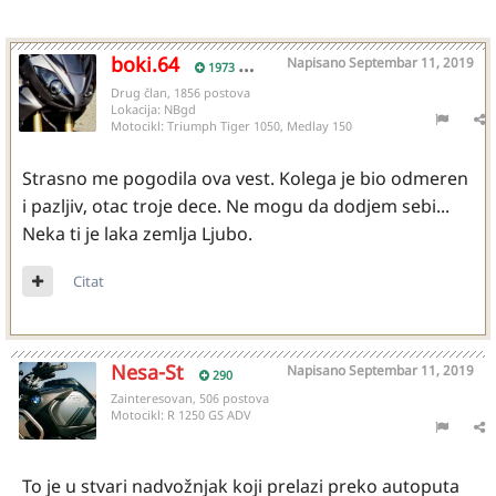
boki.64
Napisano
Septembar 11, 2019
1973
Drug član, 1856 postova
Lokacija:
NBgd
Motocikl:
Triumph Tiger 1050, Medlay 150
Strasno me pogodila ova vest. Kolega je bio odmeren
i pazljiv, otac troje dece. Ne mogu da dodjem sebi...
Neka ti je laka zemlja Ljubo.
Citat
Nesa-St
Napisano
Septembar 11, 2019
290
Zainteresovan, 506 postova
Motocikl:
R 1250 GS ADV
To je u stvari nadvožnjak koji prelazi preko autoputa