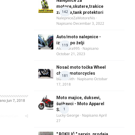
Nalepnice za
motore,skutere,trakice
142
za felne,tank protektori
NalepniceZaMotoreNis
·
Napisano
Decembar 3, 2022
Auto/moto nalepnice -
izrada po želji
119
Alexandra995
· Napisano
Octobar 21, 2023
Nosač moto točka Wheel
chock motorcycles
181
blacksmith
· Napisano
Octobar
17, 2018
Moto majice, duksevi,
sano
Jun 7, 2018
šuškavci - Moto Apparel
1
SRB
Lucky George
· Napisano
April
oblematičan
27
" BOKILIĆ " servis, prodaja