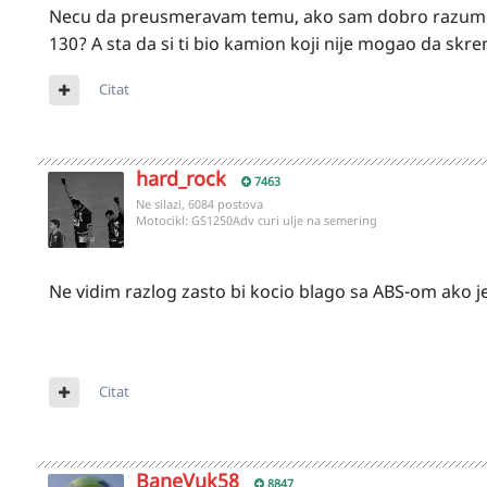
Necu da preusmeravam temu, ako sam dobro razumeo k
130? A sta da si ti bio kamion koji nije mogao da skr
Citat
hard_rock
7463
Ne silazi, 6084 postova
Motocikl:
GS1250Adv curi ulje na semering
Ne vidim razlog zasto bi kocio blago sa ABS-om ako je
Citat
BaneVuk58
8847