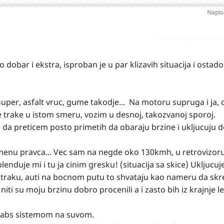
Napi
Prijavi odgovor kao pr
dobar i ekstra, isproban je u par klizavih situacija i ostad
 super, asfalt vruc, gume takodje... Na motoru supruga i ja,
trake u istom smeru, vozim u desnoj, takozvanoj sporoj.
a preticem posto primetih da obaraju brzine i ukljucuju d
omenu pravca... Vec sam na negde oko 130kmh, u retrovizor
enduje mi i tu ja cinim gresku! (situacija sa skice) Ukljucu
 traku, auti na bocnom putu to shvataju kao nameru da skr
iti su moju brzinu dobro procenili a i zasto bih iz krajnje le
je abs sistemom na suvom.