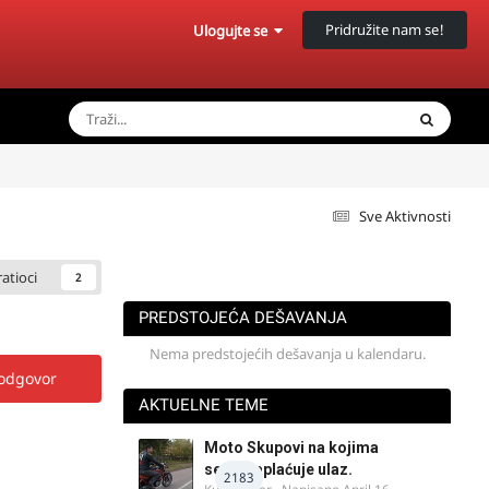
Pridružite nam se!
Ulogujte se
Sve Aktivnosti
ratioci
2
PREDSTOJEĆA DEŠAVANJA
Nema predstojećih dešavanja u kalendaru.
 odgovor
AKTUELNE TEME
Moto Skupovi na kojima
se ne naplaćuje ulaz.
2183