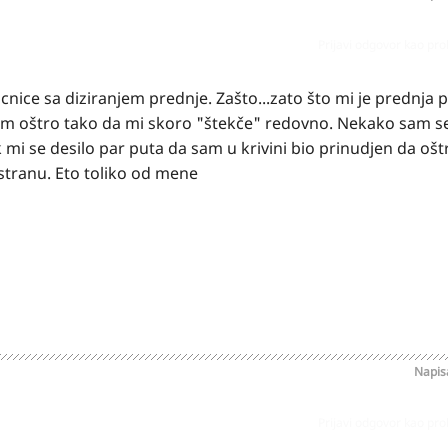
Prijavi odgovor kao pr
cnice sa diziranjem prednje. Zašto...zato što mi je prednja 
čim oštro tako da mi skoro "štekče" redovno. Nekako sam se
 mi se desilo par puta da sam u krivini bio prinudjen da oštr
 stranu. Eto toliko od mene
Napi
Prijavi odgovor kao pr