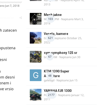
Kum_Mixer
· Napisano
April 16,
2013
sano
Jun 7, 2018
Mesh jakne
oblematičan
103
MostarRPM
· Napisano
Mart 3,
2018
oh zatecen
Veselo, kamere
621
GR 46
· Napisano
Octobar 25,
2022
 opustena
sym symphony 125 sr
67
brankoXM
· Napisano
Jun 30
esni
u
KTM 1390 Super
48
Adventure
jem desni
galebgd
· Napisano
Jun 15
enem i
ve vrsio
YAMAHA FJR 1300
2177
Petartdm
· Napisano
Januar 12,
2011