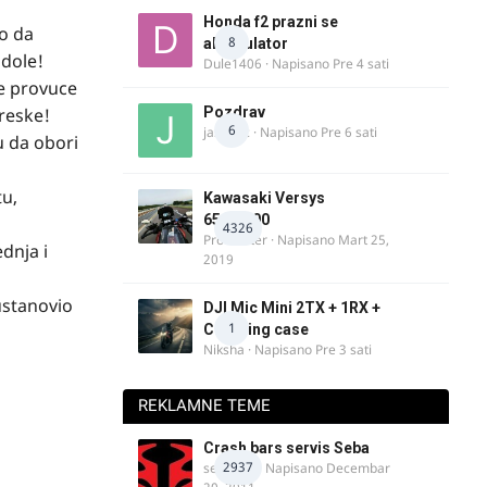
Honda f2 prazni se
no da
8
akomulator
 dole!
Dule1406
· Napisano
Pre 4 sati
se provuce
reske!
Pozdrav
6
jasminc
· Napisano
Pre 6 sati
u da obori
tu,
Kawasaki Versys
650/1000
4326
ProMaster
· Napisano
Mart 25,
dnja i
2019
ustanovio
DJI Mic Mini 2TX + 1RX +
1
Charging case
Niksha
· Napisano
Pre 3 sati
REKLAMNE TEME
Crash bars servis Seba
2937
seba011
· Napisano
Decembar