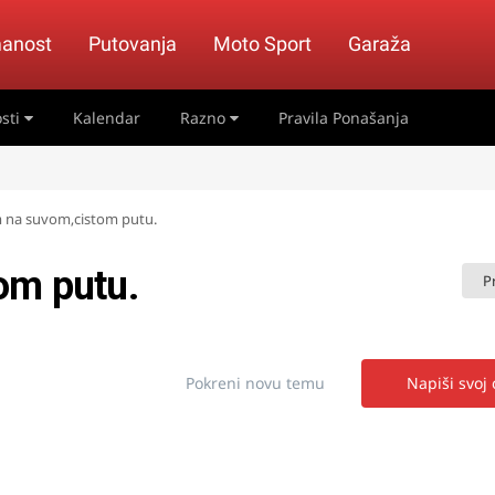
anost
Putovanja
Moto Sport
Garaža
sti
Kalendar
Razno
Pravila Ponašanja
m na suvom,cistom putu.
om putu.
P
Pokreni novu temu
Napiši svoj