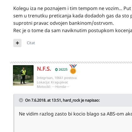
Kolegu iza ne poznajem i tim tempom ne vozim... Put
sem u trenutku preticanja kada dodadoh gas da sto 
suprotni pravac odvojen bankinom/ostrvom.
Rec je o tome da sam naviknutim postupkom kocenja 
Citat
N.F.S.
26225
Integrisan, 10661 postova
Lokacija:
Kragujevac
Motocikl:
---Honda---
On 7.6.2018. at 13:51,
hard_rock
je napisao:
Ne vidim razlog zasto bi kocio blago sa ABS-om ako 