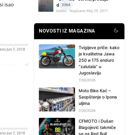
i isao
3364
delova
bokilic
· Napisano
Maj 29, 2011
NOVOSTI IZ MAGAZINA
Tvigijeve priče: kako
sano
Jun 7, 2018
je kvalitetna Jawa
250 и 175 enduro
oblematičan
“zalutala” u
Jugoslaviju
7/30/2026
Moto Bike Kać –
Saopštenje o Ipone
uljima
7/30/2026
CFMOTO i Dušan
Blagojević takmiče
sano
Jun 7, 2018
se na Red Bull