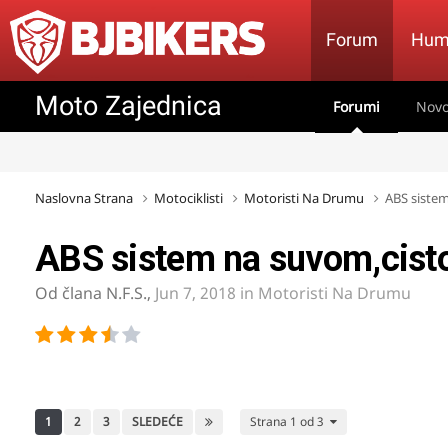
Forum
Hum
Moto Zajednica
Forumi
Novo
Naslovna Strana
Motociklisti
Motoristi Na Drumu
ABS siste
ABS sistem na suvom,cist
Od člana
N.F.S.
,
Jun 7, 2018
in
Motoristi Na Drumu
1
2
3
SLEDEĆE
Strana 1 od 3