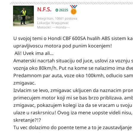
N.F.S.
26225
Integrisan, 10661 postova
Lokacija:
Kragujevac
Motocikl:
---Honda---
U svojoj temi o Hondi CBF 600SA hvalih ABS sistem kao 
upravljivoscu motora pod punim kocenjem!
Ali! Uvek ima ali...
Amaterski nacrtah situaciju od juce, uslovi za voznju
voznja oko 80km/h. Put na kome se nalazimo ima dve 
Predamnom par auta, voze oko 100kmh, odlucio sam d
zmigavac.
Izvlacim se levo, zmigavac ukljucen da naznacim pr
primecujem motor koji mi se bas brzo priblizava. ambl
zmigavac, pokazujem kolegi iza da se vracam u svoju
ulaze u raskrsnicu! Ovog iza mene uopste videli nisu, n
skretanje?!?
Tu vec dolazimo do poente teme a to je zaustavljan