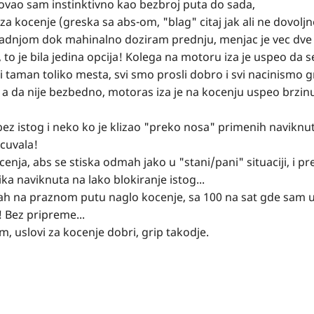
ovao sam instinktivno kao bezbroj puta do sada,
a kocenje (greska sa abs-om, "blag" citaj jak ali ne dovolj
 zadnjom dok mahinalno doziram prednju, menjac je vec dve
to je bila jedina opcija! Kolega na motoru iza je uspeo da 
taman toliko mesta, svi smo prosli dobro i svi nacinismo g
 a da nije bezbedno, motoras iza je na kocenju uspeo brzin
bez istog i neko ko je klizao "preko nosa" primenih naviknu
acuvala!
a, abs se stiska odmah jako u "stani/pani" situaciji, i pre
a naviknuta na lako blokiranje istog...
bah na praznom putu naglo kocenje, sa 100 na sat gde sam 
 Bez pripreme...
, uslovi za kocenje dobri, grip takodje.