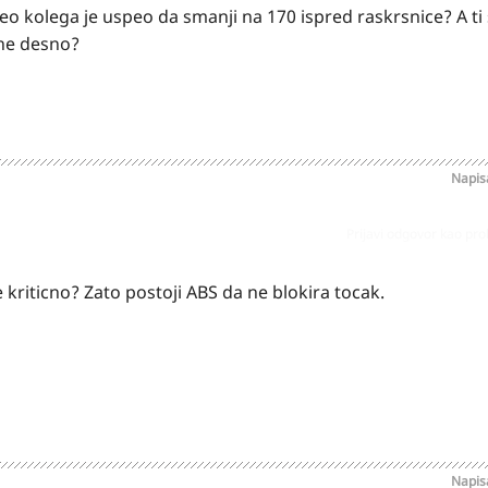
olega je uspeo da smanji na 170 ispred raskrsnice? A ti s
ene desno?
Napi
Prijavi odgovor kao pr
 kriticno? Zato postoji ABS da ne blokira tocak.
Napi