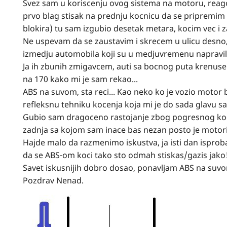
Svez sam u koriscenju ovog sistema na motoru, reag
prvo blag stisak na prednju kocnicu da se pripremim z
blokira) tu sam izgubio desetak metara, kocim vec i
Ne uspevam da se zaustavim i skrecem u ulicu desno, 
izmedju automobila koji su u medjuvremenu napravili 
Ja ih zbunih zmigavcem, auti sa bocnog puta krenuse
na 170 kako mi je sam rekao...
ABS na suvom, sta reci... Kao neko ko je vozio motor 
refleksnu tehniku kocenja koja mi je do sada glavu s
Gubio sam dragoceno rastojanje zbog pogresnog kocenj
zadnja sa kojom sam inace bas nezan posto je motorik
Hajde malo da razmenimo iskustva, ja isti dan ispro
da se ABS-om koci tako sto odmah stiskas/gazis jako!
Savet iskusnijih dobro dosao, ponavljam ABS na suvom
Pozdrav Nenad.