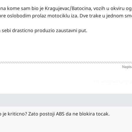
 na kome sam bio je Kragujevac/Batocina, vozih u okviru og
pre oslobodim prolaz motociklu iza. Dve trake u jednom sm
sebi drasticno produzio zaustavni put.
Napi
Prijavi odgovor kao pr
je kriticno? Zato postoji ABS da ne blokira tocak.