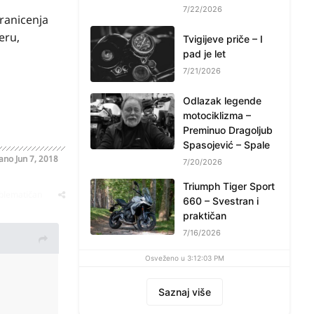
7/22/2026
ranicenja
eru,
Tvigijeve priče – I
pad je let
7/21/2026
Odlazak legende
motociklizma –
Preminuo Dragoljub
Spasojević – Spale
sano
Jun 7, 2018
7/20/2026
Triumph Tiger Sport
oblematičan
660 – Svestran i
praktičan
7/16/2026
Osveženo u 3:12:03 PM
Saznaj više