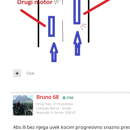
Citat
Bruno 68
2768
Drug član, 2113 postova
Lokacija:
Borca - Greda
Motocikl:
V-Strom 1050 XT
Abs ili bez njega uvek kocim progresivno snazno pr