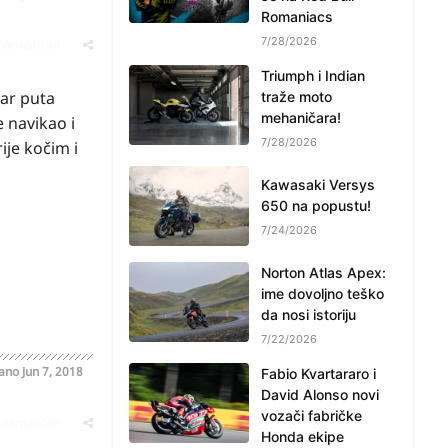
Romaniacs
7/28/2026
oblematičan
Triumph i Indian
par puta
traže moto
mehaničara!
 navikao i
7/28/2026
ije kočim i
Kawasaki Versys
650 na popustu!
7/24/2026
Norton Atlas Apex:
ime dovoljno teško
da nosi istoriju
7/22/2026
sano
Jun 7, 2018
Fabio Kvartararo i
David Alonso novi
vozači fabričke
oblematičan
Honda ekipe