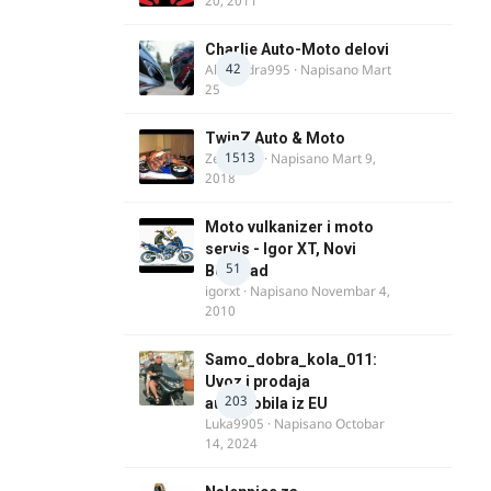
20, 2011
Charlie Auto-Moto delovi
42
Alexandra995
· Napisano
Mart
25
TwinZ Auto & Moto
1513
Zeljkamp
· Napisano
Mart 9,
2018
Moto vulkanizer i moto
servis - Igor XT, Novi
51
Beograd
igorxt
· Napisano
Novembar 4,
2010
Samo_dobra_kola_011:
Uvoz i prodaja
203
automobila iz EU
Luka9905
· Napisano
Octobar
14, 2024