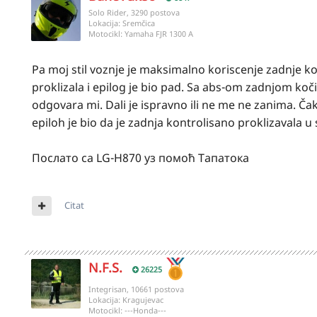
Solo Rider, 3290 postova
Lokacija:
Sremčica
Motocikl:
Yamaha FJR 1300 A
Pa moj stil voznje je maksimalno koriscenje zadnje ko
proklizala i epilog je bio pad. Sa abs-om zadnjom ko
odgovara mi. Dali je ispravno ili ne me ne zanima. Čak
epiloh je bio da je zadnja kontrolisano proklizavala u
Послато са LG-H870 уз помоћ Тапатока
Citat
N.F.S.
26225
Integrisan, 10661 postova
Lokacija:
Kragujevac
Motocikl:
---Honda---