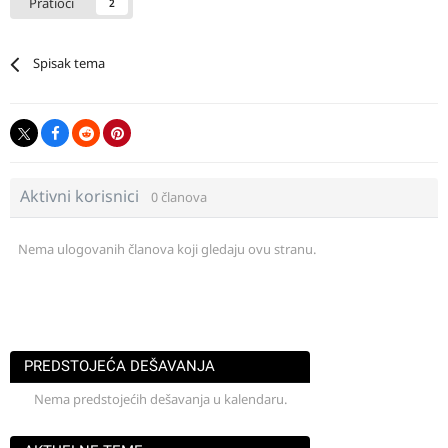
Pratioci
2
Spisak tema
Aktivni korisnici
0 članova
Nema ulogovanih članova koji gledaju ovu stranu.
PREDSTOJEĆA DEŠAVANJA
Nema predstojećih dešavanja u kalendaru.