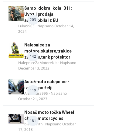
Samo_dobra_kola_011:
Uvoz i prodaja
203
automobila iz EU
Luka9905
· Napisano
Octobar 14,
2024
Nalepnice za
motore,skutere,trakice
142
za felne,tank protektori
NalepniceZaMotoreNis
· Napisano
Decembar 3, 2022
Auto/moto nalepnice -
izrada po želji
119
Alexandra995
· Napisano
Octobar 21, 2023
Nosač moto točka Wheel
chock motorcycles
181
blacksmith
· Napisano
Octobar
17, 2018