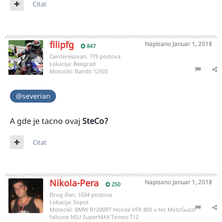
Citat
filipfg
Napisano
Januar 1, 2018
847
Zainteresovan, 779 postova
Lokacija:
Beograd
Motocikl:
Bandit 1250S
@severian
A gde je tacno ovaj
SteCo?
Citat
Nikola-Pera
Napisano
Januar 1, 2018
250
Drug član, 1034 postova
Lokacija:
Sopot
Motocikl:
BMW R1200RT Honda VFR 800 v-tec MotoGuzzi
falkone NSU SuperMAX Tomos T12