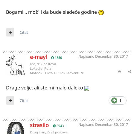
Bogami... mož' i da bude sledeće godine
Citat
e-mayl
Napisano
Decembar 30, 2017
1850
abc, 917 postova
Lokacija:
Pula
Motocikl:
BMW GS 1250 Adventure
Drage volje, ali ste mi malo daleko
Citat
1
strasilo
Napisano
Decembar 30, 2017
3943
Drug član, 2292 postova