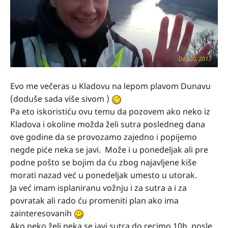
Evo me večeras u Kladovu na lepom plavom Dunavu
(doduše sada više sivom )
Pa eto iskoristiću ovu temu da pozovem ako neko iz
Kladova i okoline možda želi sutra posledneg dana
ove godine da se provozamo zajedno i popijemo
negde piće neka se javi. Može i u ponedeljak ali pre
podne pošto se bojim da ću zbog najavljene kiše
morati nazad već u ponedeljak umesto u utorak.
Ja već imam isplaniranu vožnju i za sutra a i za
povratak ali rado ću promeniti plan ako ima
zainteresovanih
Ako neko želi neka se javi sutra do recimo 10h, posle