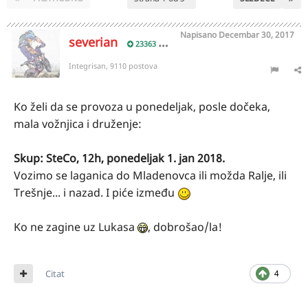
Napisano
Decembar 30, 2017
severian
23363
Integrisan, 9110 postova
Ko želi da se provoza u ponedeljak, posle dočeka,
mala vožnjica i druženje:
Skup: SteCo, 12h, ponedeljak 1. jan 2018.
Vozimo se laganica do Mladenovca ili možda Ralje, ili
Trešnje... i nazad. I piće između
Ko ne zagine uz Lukasa
, dobrošao/la!
Citat
4