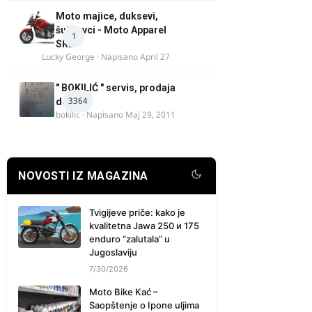
Moto majice, duksevi,
šuškavci - Moto Apparel
1
SRB
Lucky George
· Napisano
April 27
" BOKILIĆ " servis, prodaja
3364
delova
bokilic
· Napisano
Maj 29, 2011
NOVOSTI IZ MAGAZINA
Tvigijeve priče: kako je
kvalitetna Jawa 250 и 175
enduro “zalutala” u
Jugoslaviju
7/30/2026
Moto Bike Kać –
Saopštenje o Ipone uljima