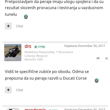
Pretpostavljam da peraje imaju ulogu spojlera i da su
rezultat slozenih proracuna i testiranja u vazdusnom
tunelu
Citat
drs
Napisano
Decembar 30, 2017
17795
Misbehave Responsibly, 1738 postova
Lokacija:
Beograd
Motocikl:
FZ6S
Vidiš te specifične zubiće po obodu. Odma se
prepozna da su peraja razvili u Ducati Corse
Citat
Napisano
Decembar 30, 2017