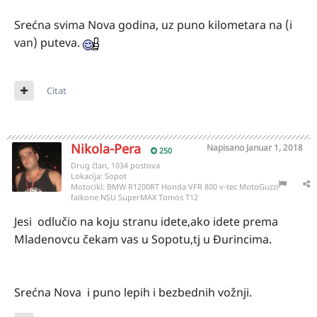
Srećna svima Nova godina, uz puno kilometara na (i
van) puteva.
Citat
Nikola-Pera
Napisano
Januar 1, 2018
250
Drug član, 1034 postova
Lokacija:
Sopot
Motocikl:
BMW R1200RT Honda VFR 800 v-tec MotoGuzzi
falkone NSU SuperMAX Tomos T12
Jesi odlučio na koju stranu idete,ako idete prema
Mladenovcu čekam vas u Sopotu,tj u Đurincima.
Srećna Nova i puno lepih i bezbednih vožnji.