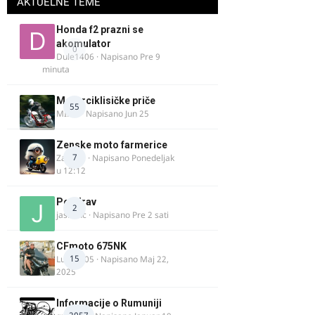
AKTUELNE TEME
Honda f2 prazni se
akomulator
0
Dule1406
· Napisano
Pre 9
minuta
Motorciklisičke priče
55
MIHO
· Napisano
Jun 25
Zenske moto farmerice
7
Zarkela
· Napisano
Ponedeljak
u 12:12
Pozdrav
2
jasminc
· Napisano
Pre 2 sati
CFmoto 675NK
15
Luka9905
· Napisano
Maj 22,
2025
Informacije o Rumuniji