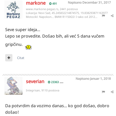
markone
Napisano
Decembar 31, 2017
491
www.markone-pegaz.rs, 2441 postova
Lokacija:
Novi Sad, 45.245832214874575, 19.838293871163977
Motocikl:
Napokon... BMW R1150GS! I tako od 2012...
Seve super ideja...
Lepo se provedite. Došao bih, ali već 5 dana vučem
gripčinu.
Citat
Napisano
Januar 1, 2018
severian
23363
Integrisan, 9110 postova
Da potvrdim da vozimo danas... ko god došao, dobro
došao!