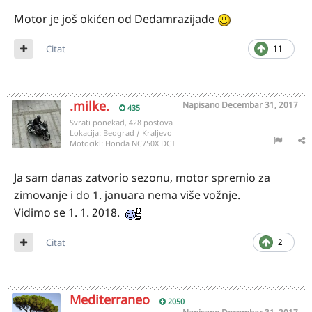
Motor je još okićen od Dedamrazijade
Citat
11
.milke.
Napisano
Decembar 31, 2017
435
Svrati ponekad, 428 postova
Lokacija:
Beograd / Kraljevo
Motocikl:
Honda NC750X DCT
Ja sam danas zatvorio sezonu, motor spremio za
zimovanje i do 1. januara nema više vožnje.
Vidimo se 1. 1. 2018.
Citat
2
Mediterraneo
2050