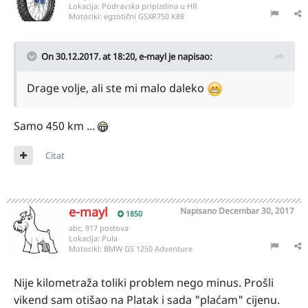
Lokacija:
Podravska pripizdina u HR
Motocikl:
egzotični GSXR750 K88
On 30.12.2017. at 18:20,
e-mayl
je napisao:
Drage volje, ali ste mi malo daleko
Samo 450 km ...
Citat
e-mayl
Napisano
Decembar 30, 2017
1850
abc, 917 postova
Lokacija:
Pula
Motocikl:
BMW GS 1250 Adventure
Nije kilometraža toliki problem nego minus. Prošli
vikend sam otišao na Platak i sada "plaćam" cijenu.