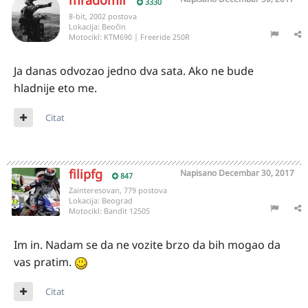
mradomir
3330
8-bit, 2002 postova
Lokacija:
Beočin
Motocikl:
KTM690 | Freeride 250R
Ja danas odvozao jedno dva sata. Ako ne bude
hladnije eto me.
Citat
filipfg
Napisano
Decembar 30, 2017
847
Zainteresovan, 779 postova
Lokacija:
Beograd
Motocikl:
Bandit 1250S
Im in. Nadam se da ne vozite brzo da bih mogao da
vas pratim.
Citat