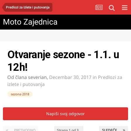
Predlozi za izlete i putovanja
Moto Zajednica
Otvaranje sezone - 1.1. u
12h!
Od člana
severian
,
Decembar 30, 2017
in
Predlozi za
izlete i putovanja
sezona 2018
Napiši svoj odgovor
PRETHODNO
Strana 1 od 3
SLEDEĆE