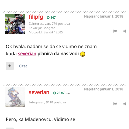
filipfg
Napisano
Januar 1, 2018
847
Zainteresovan, 779 postova
Lokacija:
Beograd
Motocikl:
Bandit 1250S
Ok hvala, nadam se da se vidimo ne znam
kuda
severian
planira da nas vodi
Citat
Napisano
Januar 1, 2018
severian
23363
Integrisan, 9110 postova
Pero, ka Mladenovcu. Vidimo se