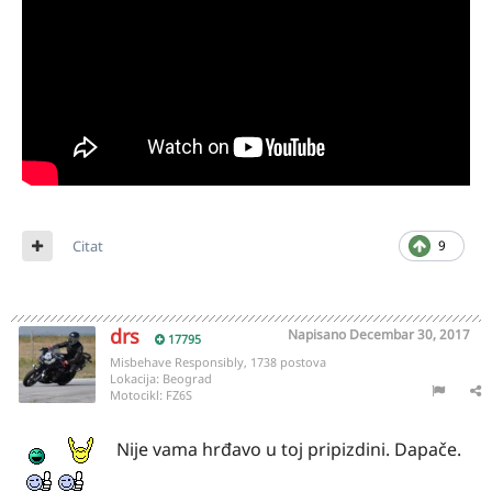
Citat
9
drs
Napisano
Decembar 30, 2017
17795
Misbehave Responsibly, 1738 postova
Lokacija:
Beograd
Motocikl:
FZ6S
Nije vama hrđavo u toj pripizdini. Dapače.