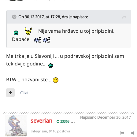
On 30.12.2017. at 17:28,
drs
je napisao:
Nije vama hrđavo u toj pripizdini.
Dapače.
Ma trka je u Slavoniji ... u podravskoj pripizdini sam
tek dvije godine..
BTW .. pozvani ste ..
Citat
Napisano
Decembar 30, 2017
severian
23363
Integrisan, 9110 postova