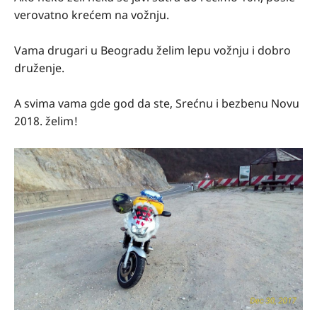
verovatno krećem na vožnju.
Vama drugari u Beogradu želim lepu vožnju i dobro
druženje.
A svima vama gde god da ste, Srećnu i bezbenu Novu
2018. želim!