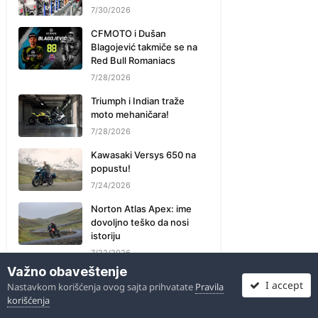
7/30/2026
CFMOTO i Dušan
Blagojević takmiče se na
Red Bull Romaniacs
7/28/2026
Triumph i Indian traže
moto mehaničara!
7/28/2026
Kawasaki Versys 650 na
popustu!
7/24/2026
Norton Atlas Apex: ime
dovoljno teško da nosi
istoriju
7/22/2026
Važno obaveštenje
Fabio Kvartararo i David
I accept
Nastavkom korišćenja ovog sajta prihvatate
Pravila
Alonso novi vozači
korišćenja
fabričke Honda ekipe