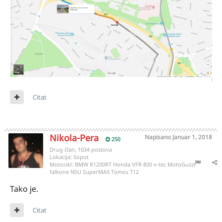
Citat
Nikola-Pera
Napisano
Januar 1, 2018
250
Drug član, 1034 postova
Lokacija:
Sopot
Motocikl:
BMW R1200RT Honda VFR 800 v-tec MotoGuzzi
falkone NSU SuperMAX Tomos T12
Tako je.
Citat