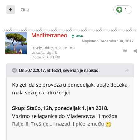
Citat
1
Mediterraneo
2050
Napisano
Decembar 30, 2017
Lovely jubbly, 912 postova
Lokacija:
Liguria
Motocikl:
CB 1300
On 30.12.2017. at 16:51,
severian
je napisao:
Ko želi da se provoza u ponedeljak, posle dočeka,
mala vožnjica i druženje:
Skup: SteCo, 12h, ponedeljak 1. jan 2018.
Vozimo se laganica do Mladenovca ili možda
Ralje, ili Trešnje... i nazad. I piće između
Ko ne zagine uz Lukasa
, dobrošao/la!