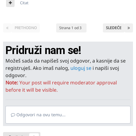
Citat
PRETHODNO
Strana 1 od 3
SLEDEĆE
Pridruži nam se!
Možeš sada da napišeš svoj odgovor, a kasnije da se
registruješ. Ako imaš nalog,
uloguj se
i napiši svoj
odgovor.
Note:
Your post will require moderator approval
before it will be visible.
Odgovori na ovu temu...