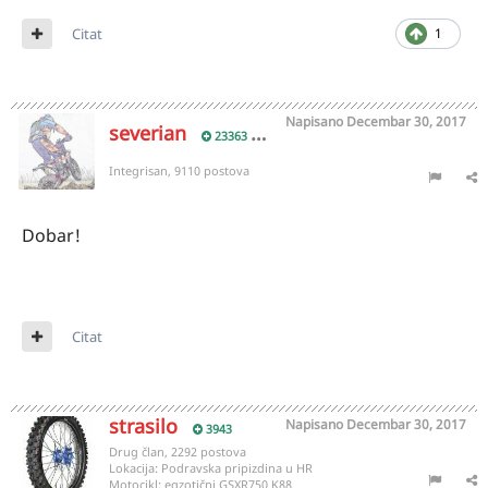
Citat
1
Napisano
Decembar 30, 2017
severian
23363
Integrisan, 9110 postova
Dobar!
Citat
strasilo
Napisano
Decembar 30, 2017
3943
Drug član, 2292 postova
Lokacija:
Podravska pripizdina u HR
Motocikl:
egzotični GSXR750 K88