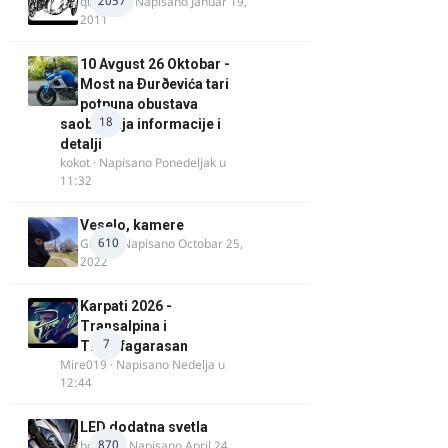
2057
quasaar
· Napisano
Januar 19,
2011
10 Avgust 26 Oktobar -
Most na Ðurðevića tari
potpuna obustava
18
saobraćaja informacije i
detalji
kokot
· Napisano
Ponedeljak u
11:32
Veselo, kamere
610
GR 46
· Napisano
Octobar 25,
2022
Karpati 2026 -
Transalpina i
7
Transfagarasan
Mire019
· Napisano
Nedelja u
12:44
LED dodatna svetla
870
boki.64
· Napisano
April 24,