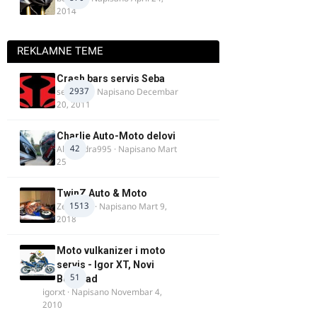
2014
REKLAMNE TEME
Crash bars servis Seba
2937
seba011
· Napisano
Decembar
20, 2011
Charlie Auto-Moto delovi
42
Alexandra995
· Napisano
Mart
25
TwinZ Auto & Moto
1513
Zeljkamp
· Napisano
Mart 9,
2018
Moto vulkanizer i moto
servis - Igor XT, Novi
51
Beograd
igorxt
· Napisano
Novembar 4,
2010