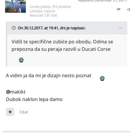
Napisano
Decembar 31, 2017
Lovely jubbly, 912 postova
Lokacija:
Liguria
Motocikl:
CB 1300
On 30.12.2017. at 19:41,
drs
je napisao:
Vidiš te specifične zubiće po obodu. Odma se
prepozna da su peraja razvili u Ducati Corse
A vidim ja da mi je dizajn nesto poznat
@
makikt
Dubok naklon lepa damo
Citat