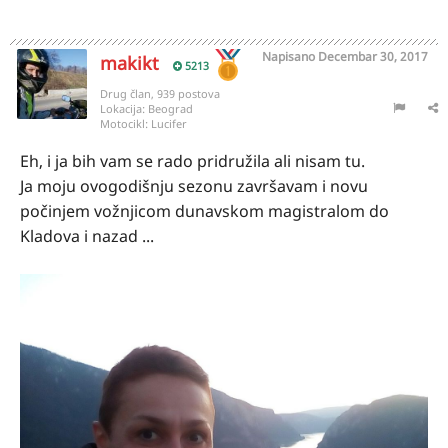
Napisano
Decembar 30, 2017
makikt
5213
Drug član, 939 postova
Lokacija:
Beograd
Motocikl:
Lucifer
Eh, i ja bih vam se rado pridružila ali nisam tu.
Ja moju ovogodišnju sezonu završavam i novu
počinjem vožnjicom dunavskom magistralom do
Kladova i nazad ...