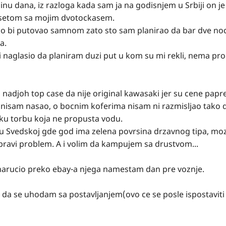
 dana, iz razloga kada sam ja na godisnjem u Srbiji on je
posetom sa mojim dvotockasem.
o bi putovao samnom zato sto sam planirao da bar dve noc
a.
 naglasio da planiram duzi put u kom su mi rekli, nema pr
 nadjoh top case da nije original kawasaki jer su cene papr
 nisam nasao, o bocnim koferima nisam ni razmisljao tako d
eku torbu koja ne propusta vodu.
 u Svedskoj gde god ima zelena povrsina drzavnog tipa, mo
a pravi problem. A i volim da kampujem sa drustvom...
 narucio preko ebay-a njega namestam dan pre voznje.
i da se uhodam sa postavljanjem(ovo ce se posle ispostaviti