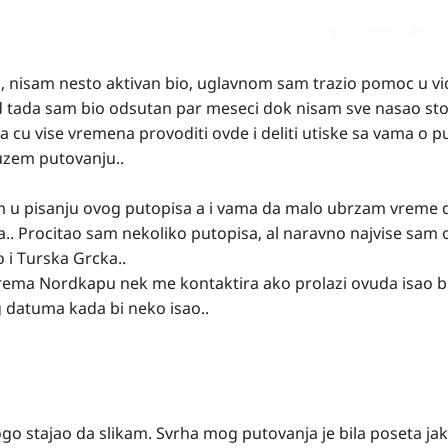
Prijavi odgovor kao pr
 nisam nesto aktivan bio, uglavnom sam trazio pomoc u vi
Od tada sam bio odsutan par meseci dok nisam sve nasao st
cu vise vremena provoditi ovde i deliti utiske sa vama o p
uzem putovanju..
 u pisanju ovog putopisa a i vama da malo ubrzam vreme 
ova.. Procitao sam nekoliko putopisa, al naravno najvise sam
i Turska Grcka..
rema Nordkapu nek me kontaktira ako prolazi ovuda isao bih
 datuma kada bi neko isao..
 stajao da slikam. Svrha mog putovanja je bila poseta ja