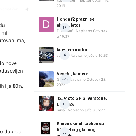
Kum_Mixer
· Napisano
April 16,
2013
oblematičan
Honda f2 prazni se
du
akomulator
18
Dule1406
· Napisano
Četvrtak
o mi
u 10:37
utovanjima,
kupujem motor
4
strugo
· Napisano
Juče u 10:53
do nove
 odusevljen
Veselo, kamere
643
GR 46
· Napisano
Octobar 25,
2022
 i ja 80%,
12. Moto GP Silverstone,
10
UK, 2026
mixa
· Napisano
Juče u 06:27
Klincu skinuli tablicu sa
R125 zbog glasnog
ko dobrog
67
auspuha