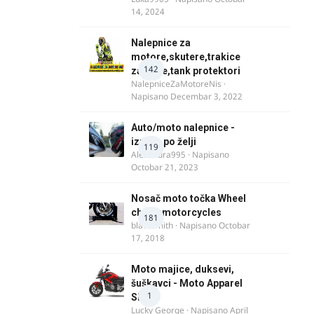
14, 2024
Nalepnice za
motore,skutere,trakice
142
za felne,tank protektori
NalepniceZaMotoreNis
·
Napisano
Decembar 3, 2022
Auto/moto nalepnice -
izrada po želji
119
Alexandra995
· Napisano
Octobar 21, 2023
Nosač moto točka Wheel
chock motorcycles
181
blacksmith
· Napisano
Octobar
17, 2018
Moto majice, duksevi,
šuškavci - Moto Apparel
1
SRB
Lucky George
· Napisano
April