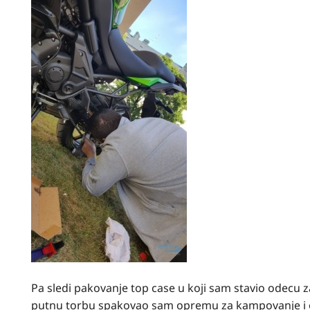
Pa sledi pakovanje top case u koji sam stavio odecu za
putnu torbu spakovao sam opremu za kampovanje i op