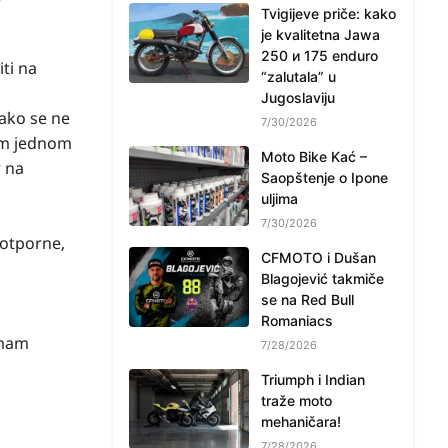
Tvigijeve priče: kako
je kvalitetna Jawa
250 и 175 enduro
ti na
“zalutala” u
Jugoslaviju
ako se ne
7/30/2026
sam jednom
Moto Bike Kać –
r na
Saopštenje o Ipone
uljima
7/30/2026
ootporne,
CFMOTO i Dušan
Blagojević takmiče
se na Red Bull
Romaniacs
imam
7/28/2026
Triumph i Indian
traže moto
mehaničara!
7/28/2026