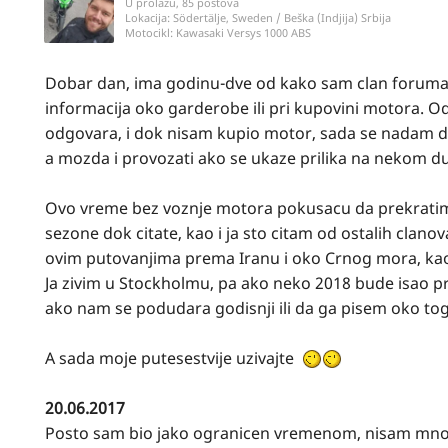
U prolazu, 85 postova
Lokacija:
Södertälje, Sweden / Beška (Indjija) Srbija
Motocikl:
Kawasaki Versys 1000 ABS
Dobar dan, ima godinu-dve od kako sam clan foruma,
informacija oko garderobe ili pri kupovini motora. 
odgovara, i dok nisam kupio motor, sada se nadam da 
a mozda i provozati ako se ukaze prilika na nekom d
Ovo vreme bez voznje motora pokusacu da prekratim
sezone dok citate, kao i ja sto citam od ostalih clan
ovim putovanjima prema Iranu i oko Crnog mora, kao 
Ja zivim u Stockholmu, pa ako neko 2018 bude isao p
ako nam se podudara godisnji ili da ga pisem oko tog
A sada moje putesestvije uzivajte
20.06.2017
Posto sam bio jako ogranicen vremenom, nisam mnogo