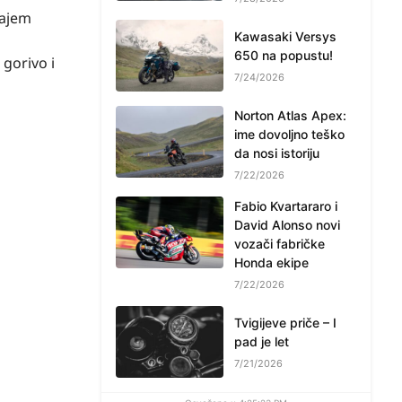
tajem
Kawasaki Versys
650 na popustu!
gorivo i
7/24/2026
Norton Atlas Apex:
ime dovoljno teško
da nosi istoriju
7/22/2026
Fabio Kvartararo i
David Alonso novi
vozači fabričke
Honda ekipe
7/22/2026
Tvigijeve priče – I
pad je let
7/21/2026