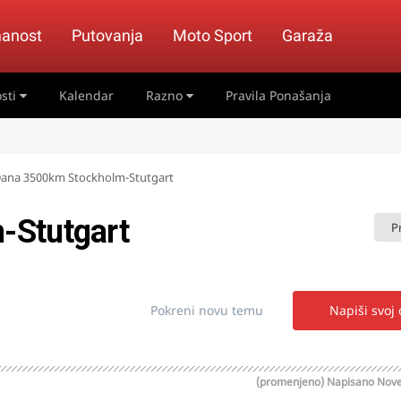
anost
Putovanja
Moto Sport
Garaža
sti
Kalendar
Razno
Pravila Ponašanja
Dana 3500km Stockholm-Stutgart
-Stutgart
P
Pokreni novu temu
Napiši svoj
(promenjeno)
Napisano
Nove