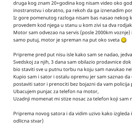
druga kog znam 20+godina kog nisam video oko godinu
inostranstvu i obratno, pa rekoh da ga iznenadim 
Iz gore pomenutog razloga nisam bas nasao nekog k
provedem kod njega u stanu u kom zivi sa dva rodjak
Motor sam odvezao na servis (posle 2000km voznje) i
samo putuj, motor je spreman na put oko sveta
Pripreme pred put nisu isle kako sam se nadao, jedva
Svedskoj za njih, 3 dana sam obilazio prodavnice dok
bio staviti sve u putnu torbu na koju sam navukao n
Kupio sam i sator i ostalu opremu jer sam saznao da
postaviti sator i prenociti bez bojazni da vam policij
Ubacujem punjac za telefon na motor,
Uzadnji momenat mi stize nosac za telefon koji sam
Priprema novog satora i da vidim uzivo kako izgleda 
odlicna stvar)