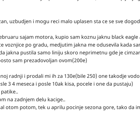
n, uzbudjen i mogu reci malo uplasen sta ce se sve dogodi
februaru sajam motora, kupio sam koznu jaknu black eagle 
 krace voznjice po gradu, medjutim jakna me odusevila kada 
 da jakna pustila samo liniju skoro neprimetnu gde je cimza
u posto sam prezadovoljan ovom(200e)
noj radnji i prodali mi ih za 130e(bile 250) one takodje vod
le 3 4 meseca i posle 10ak kisa, pocele i one da pustaju)
patike..
om na zadnjem delu kacige..
 al otom potom, tek u aprilu pocinje sezona gore, tako da 