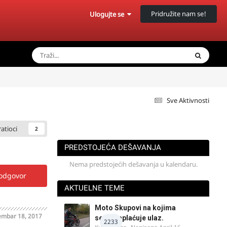
Pridružite nam se!
Ulogujte se
Sve Aktivnosti
ratioci
2
PREDSTOJEĆA DEŠAVANJA
Nema predstojećih dešavanja u kalendaru.
 odgovor
AKTUELNE TEME
Moto Skupovi na kojima
mbar 18, 2017
se ne naplaćuje ulaz.
2233