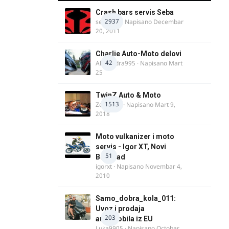
Crash bars servis Seba
2937
seba011
· Napisano
Decembar
20, 2011
Charlie Auto-Moto delovi
42
Alexandra995
· Napisano
Mart
25
TwinZ Auto & Moto
1513
Zeljkamp
· Napisano
Mart 9,
2018
Moto vulkanizer i moto
servis - Igor XT, Novi
51
Beograd
igorxt
· Napisano
Novembar 4,
2010
Samo_dobra_kola_011:
Uvoz i prodaja
203
automobila iz EU
Luka9905
· Napisano
Octobar