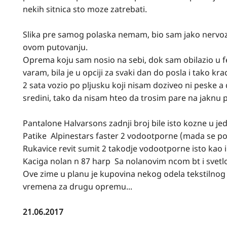
nekih sitnica sto moze zatrebati.
Slika pre samog polaska nemam, bio sam jako nervoza
ovom putovanju.
Oprema koju sam nosio na sebi, dok sam obilazio u 
varam, bila je u opciji za svaki dan do posla i tako
2 sata vozio po pljusku koji nisam doziveo ni peske a
sredini, tako da nisam hteo da trosim pare na jakn
Pantalone Halvarsons zadnji broj bile isto kozne u jed
Patike Alpinestars faster 2 vodootporne (mada se pos
Rukavice revit sumit 2 takodje vodootporne isto kao i 
Kaciga nolan n 87 harp Sa nolanovim ncom bt i svetl
Ove zime u planu je kupovina nekog odela tekstilnog
vremena za drugu opremu...
21.06.2017