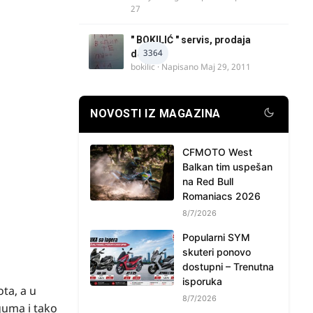
27
" BOKILIĆ " servis, prodaja
3364
delova
bokilic
· Napisano
Maj 29, 2011
NOVOSTI IZ MAGAZINA
CFMOTO West
Balkan tim uspešan
na Red Bull
Romaniacs 2026
8/7/2026
Popularni SYM
skuteri ponovo
dostupni – Trenutna
isporuka
ta, a u
8/7/2026
guma i tako