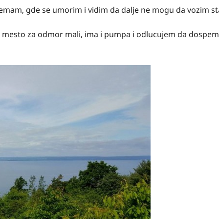
 nemam, gde se umorim i vidim da dalje ne mogu da vozim s
 mesto za odmor mali, ima i pumpa i odlucujem da dospem 