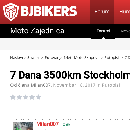
Forum
Hum
Moto Zajednica
Forumi
Novo
Naslovna Strana
Putovanja, Izleti, Moto Skupovi
Putopisi
7 
7 Dana 3500km Stockholm
Od člana
Milan007
,
Novembar 18, 2017
in
Putopisi
Milan007
69