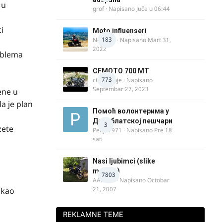
 u
grof
· Napisano
Juče u 06:44
i
Moto influenseri
183
Nolanka
· Napisano
Mart 31,
2022
oblema
CFMOTO 700 MT
773
cika miloje
· Napisano
Septembar 27, 2023
ene u
a je plan
Помоћ волонтерима у
Делиблатској пешчари
3
zete
Pedja1971
· Napisano
Pre 18
sati
Nasi ljubimci (slike
motora)
7803
AArnold
· Napisano
Octobar
21, 2007
 kao
REKLAMNE TEME