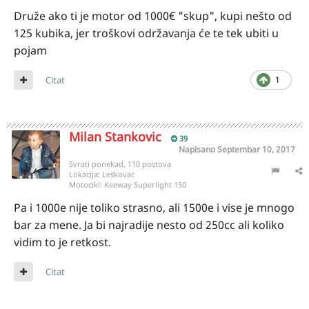
Druže ako ti je motor od 1000€ "skup", kupi nešto od
125 kubika, jer troškovi održavanja će te tek ubiti u
pojam
Citat
1
Milan Stankovic
39
Napisano
Septembar 10, 2017
Svrati ponekad, 110 postova
Lokacija:
Leskovac
Motocikl:
Keeway Superlight 150
Pa i 1000e nije toliko strasno, ali 1500e i vise je mnogo
bar za mene. Ja bi najradije nesto od 250cc ali koliko
vidim to je retkost.
Citat