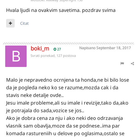
Hvala ljudi na ovakvim savetima. pozdrav svima
Citat
boki_m
Napisano
Septembar 18, 2017
27
Svrati ponekad, 127 postova
Malo je nepravedno ocrnjena ta honda,ne bi bilo lose
da je pogleda neko ko se razume,mozda cak i da
stavis neke detalje ovde..
Jesu imale probleme,ali su imale i revizije,tako da,ako
je potrajala do sada,vozice se jos..
Ako je dobra cena za nju i ako neki deo odrzavanja
vlasnik sam obavlja,moze da se podnese..ima par
komada rastureniih u delove po oglasima,ostalo se