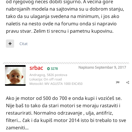
od njegovog neces dobiti sigurno. A vecina gore
nabrojanih modela na sajtovima su u dobrom stanju,
tako da su ulaganja svedena na minimum, i jos ako
naletis na nesto ovde na forumu onda si napravio
pravu stvar. Zelim ti srecnu i pametnu kupovinu.
Citat
srbac
Napisano
Septembar 9, 2017
3278
Andragog, 5826 postova
Lokacija:
On off road
Motocikl:
MV AGUSTA 1000 EXC450
Ako je motor od 500 do 700 e onda kupi i vozićeš se.
Nije baš to tako da stari motori se moraju rastaviti i
restaurirati. Normalno odrzavanje , ulja, antifriz,
filteri... čak i da kupiš motor 2014 isto bi trebalo to sve
zameniti...