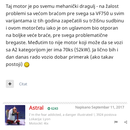
Taj motor je po svemu mehanički dragulj - na žalost
problemi sa većom braćom pre svega sa VF750 u svim
varijantama iz tih godina zapečatili su tržišnu sudbinu
i ovom motorčetu iako je on uglavnom bio otporan
na boljke veće braće, pre svega problematične
bregaste. Međutim to nije motor koji može da se vozi
sa A2 kategorijom jer ima 70ks (52kW). Ja lično bih i
dan danas rado vozio dobar primerak (ako takav
postoji)
Citat
Astral
Napisano
Septembar 11, 2017
6243
I'm the fear addicted, a danger illustrated !, 3924 postova
Lokacija:
Lyon
Motocikl:
4tx