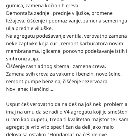
gumica, zamena kočionih creva.
Demontaža zadnje i prednje viljuške, promene
ležajeva, čišćenje i podmazivanje, zamena semeringa i
ulja prednje viljuške.
Na agregatu podešavanje ventila, verovatno zamena
neke zaptivke koja curi, remont karburatora novim
membranama, iglicama, ponovno podešavanje istih i
sinhronizacija.
Čišćenje rashladnog sitema i zamena creva.
Zamena svih creva za vakume i benzin, nove šelne,
remont pumpe benzina, čišćenje rezervoara.
Nov lanac i lančinci...
Usput ćeš verovatno da naiđeš na još neki problem a
imaj na umu da se radi o V4 agregatu koji je smešten
u ram kao dupetu, treba ti kvalitetan majstor te i sam
agregat je vrlo vrlo specifičan da deli jako malo
delova sa ostalim "Hondama" pa ćeš delove