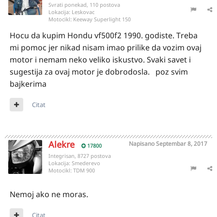
Svrati ponekad, 110 postova
Lokacija:
Leskovac
Motocikl:
Keeway Superlight 150
Hocu da kupim Hondu vf500f2 1990. godiste. Treba
mi pomoc jer nikad nisam imao prilike da vozim ovaj
motor i nemam neko veliko iskustvo. Svaki savet i
sugestija za ovaj motor je dobrodosla. poz svim
bajkerima
Citat
Alekre
Napisano
Septembar 8, 2017
17800
Integrisan, 8727 postova
Lokacija:
Smederevo
Motocikl:
TDM 900
Nemoj ako ne moras.
Citat