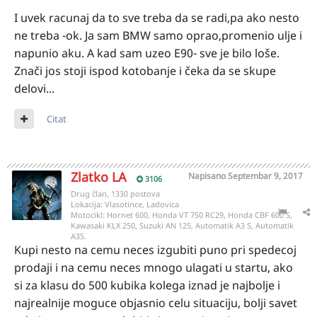
I uvek racunaj da to sve treba da se radi,pa ako nesto
ne treba -ok. Ja sam BMW samo oprao,promenio ulje i
napunio aku. A kad sam uzeo E90- sve je bilo loše.
Znači jos stoji ispod kotobanje i čeka da se skupe
delovi...
Citat
Zlatko LA
Napisano
Septembar 9, 2017
3106
Drug član, 1330 postova
Lokacija:
Vlasotince, Ladovica
Motocikl:
Hornet 600, Honda VT 750 RC29, Honda CBF 600 S,
Kawasaki KLX 250, Suzuki AN 125, Automatik A3 S, Automatik
A35.
Kupi nesto na cemu neces izgubiti puno pri spedecoj
prodaji i na cemu neces mnogo ulagati u startu, ako
si za klasu do 500 kubika kolega iznad je najbolje i
najrealnije moguce objasnio celu situaciju, bolji savet