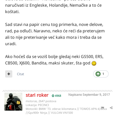
naručivati iz Engleske, Holandije, Nemačke a to će
koštati.
Sad stavi na papir cenu tog primerka, nove delove,
rad, pa odluči. Naravno, neko će reći da preterujem
ali to nije preterivanje već kako mora i treba da se
uradi.
Ako hoćeš da se voziš bolje gledaj neki GS500, ER5,
CB500, XJ600, Bandita, maksi skuter, šta god
Citat
1
stari roker
Napisano
Septembar 9, 2017
4968
motoras, 2647 postova
Lokacija:
PECINCI
Motocikl:
BMW '73. zderac kilometara // TOMOS APN 4/deva
//Gpz900r Ninja // VULCAN VN1500