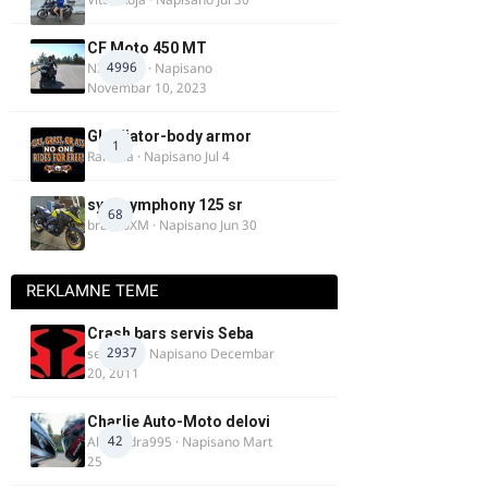
CF Moto 450 MT
4996
NIKOLA 1
· Napisano
Novembar 10, 2023
Gladijator-body armor
1
Rale-Ča
· Napisano
Jul 4
sym symphony 125 sr
68
brankoXM
· Napisano
Jun 30
REKLAMNE TEME
Crash bars servis Seba
2937
seba011
· Napisano
Decembar
20, 2011
Charlie Auto-Moto delovi
42
Alexandra995
· Napisano
Mart
25