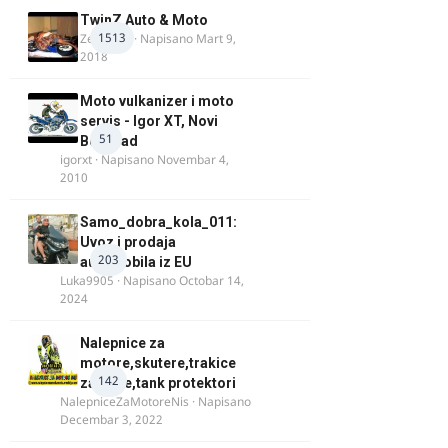
TwinZ Auto & Moto
1513
Zeljkamp
· Napisano
Mart 9,
2018
Moto vulkanizer i moto
servis - Igor XT, Novi
51
Beograd
igorxt
· Napisano
Novembar 4,
2010
Samo_dobra_kola_011:
Uvoz i prodaja
203
automobila iz EU
Luka9905
· Napisano
Octobar 14,
2024
Nalepnice za
motore,skutere,trakice
142
za felne,tank protektori
NalepniceZaMotoreNis
· Napisano
Decembar 3, 2022