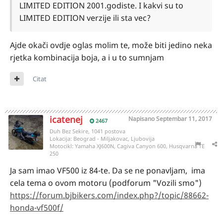
LIMITED EDITION 2001.godiste. I kakvi su to
LIMITED EDITION verzije ili sta vec?
Ajde okači ovdje oglas molim te, može biti jedino neka
rjetka kombinacija boja, a i u to sumnjam
Citat
icatenej
Napisano
Septembar 11, 2017
2467
Duh Bez Sekire, 1041 postova
Lokacija:
Beograd - Miljakovac, Ljubovija
Motocikl:
Yamaha XJ600N, Cagiva Canyon 600, Husqvarna TE
250
Ja sam imao VF500 iz 84-te. Da se ne ponavljam, ima
cela tema o ovom motoru (podforum "Vozili smo")
https://forum.bjbikers.com/index.php?/topic/88662-
honda-vf500f/