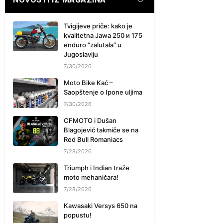
Tvigijeve priče: kako je
kvalitetna Jawa 250 и 175
enduro “zalutala” u
Jugoslaviju
7/30/2026
Moto Bike Kać –
Saopštenje o Ipone uljima
7/30/2026
CFMOTO i Dušan
Blagojević takmiče se na
Red Bull Romaniacs
7/28/2026
Triumph i Indian traže
moto mehaničara!
7/28/2026
Kawasaki Versys 650 na
popustu!