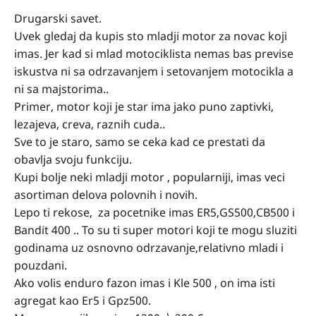
Drugarski savet.
Uvek gledaj da kupis sto mladji motor za novac koji
imas. Jer kad si mlad motociklista nemas bas previse
iskustva ni sa odrzavanjem i setovanjem motocikla a
ni sa majstorima..
Primer, motor koji je star ima jako puno zaptivki,
lezajeva, creva, raznih cuda..
Sve to je staro, samo se ceka kad ce prestati da
obavlja svoju funkciju.
Kupi bolje neki mladji motor , popularniji, imas veci
asortiman delova polovnih i novih.
Lepo ti rekose, za pocetnike imas ER5,GS500,CB500 i
Bandit 400 .. To su ti super motori koji te mogu sluziti
godinama uz osnovno odrzavanje,relativno mladi i
pouzdani.
Ako volis enduro fazon imas i Kle 500 , on ima isti
agregat kao Er5 i Gpz500.