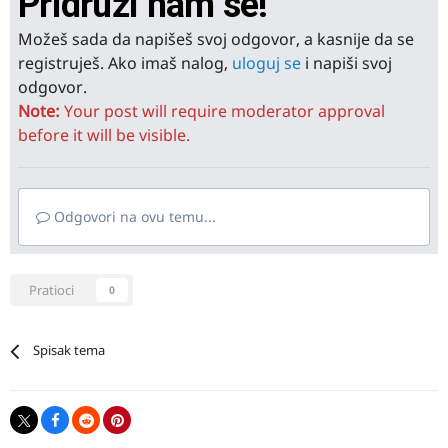
Pridruži nam se!
Možeš sada da napišeš svoj odgovor, a kasnije da se
registruješ. Ako imaš nalog,
uloguj se
i napiši svoj
odgovor.
Note:
Your post will require moderator approval
before it will be visible.
Odgovori na ovu temu...
Pratioci
0
Spisak tema