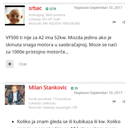
srbac
Napisano
Septembar 10, 2017
3278
Andragog, 5826 postova
Lokacija:
On off road
Motocikl:
MV AGUSTA 1000 EXC450
VF500 ti nije za A2 ima 52kw. Mozda jedino ako je
skinuta snaga motora u saobračajnoj. Moze se naći
za 1000e pristojno motorče...
Citat
Milan Stankovic
39
Napisano
Septembar 10, 2017
Svrati ponekad, 110 postova
Lokacija:
Leskovac
Motocikl:
Keeway Superlight 150
Koliko ja znam gleda se ili kubikaza ili kw. Koliko