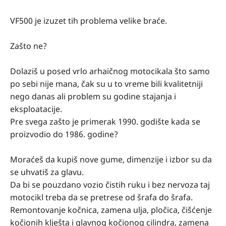
VF500 je izuzet tih problema velike braće.
Zašto ne?
Dolaziš u posed vrlo arhaičnog motocikala što samo
po sebi nije mana, čak su u to vreme bili kvalitetniji
nego danas ali problem su godine stajanja i
eksploatacije.
Pre svega zašto je primerak 1990. godište kada se
proizvodio do 1986. godine?
Moraćeš da kupiš nove gume, dimenzije i izbor su da
se uhvatiš za glavu.
Da bi se pouzdano vozio čistih ruku i bez nervoza taj
motocikl treba da se pretrese od šrafa do šrafa.
Remontovanje kočnica, zamena ulja, pločica, čišćenje
kočionih klješta i glavnog kočionog cilindra, zamena