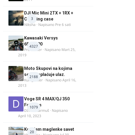
DJI Mic Mini 2TX + 1RX +
3
Charging case
Niksha
· Napisano
Pre 6 sati
Kawasaki Versys
650/1000
4327
ProMaster
· Napisano
Mart 25,
2019
Moto Skupovi na kojima
se ne naplaćuje ulaz.
2188
Kum_Mixer
· Napisano
April 16,
2013
Voge SR 4 MAX/QJ 350
Fortress
1079
Džim Džarmuš
· Napisano
April 10, 2023
Kupujem maglenke savet
20
Vitez Koja
· Napisano
Jul 30