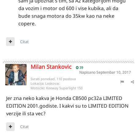
sam ja upoznat s tim, sa A2 kategorijom mogu
da vozim i motor od 600 i vise kubika, ali da
bude snaga motora do 35kw kao na neke
copere.
Citat
Milan Stankovic
39
Napisano
Septembar 10, 2017
Svrati ponekad, 110 postova
Lokacija:
Leskovac
Motocikl:
Keeway Superlight 150
Jer zna neko kakva je Honda CB500 pc32a LIMITED
EDITION 2001.godiste. I kakvi su to LIMITED EDITION
verzije ili sta vec?
Citat