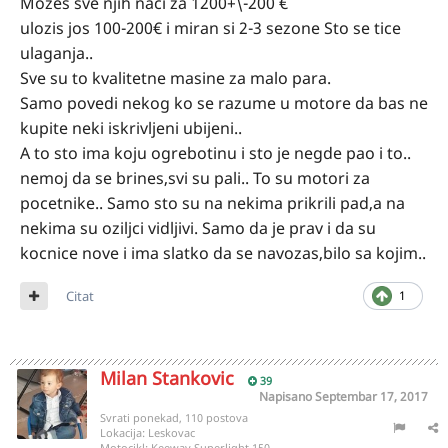
Mozes sve njih naci za 1200+\-200 €
ulozis jos 100-200€ i miran si 2-3 sezone Sto se tice
ulaganja..
Sve su to kvalitetne masine za malo para.
Samo povedi nekog ko se razume u motore da bas ne
kupite neki iskrivljeni ubijeni..
A to sto ima koju ogrebotinu i sto je negde pao i to..
nemoj da se brines,svi su pali.. To su motori za
pocetnike.. Samo sto su na nekima prikrili pad,a na
nekima su oziljci vidljivi. Samo da je prav i da su
kocnice nove i ima slatko da se navozas,bilo sa kojim..
Citat
1
Milan Stankovic
39
Napisano
Septembar 17, 2017
Svrati ponekad, 110 postova
Lokacija:
Leskovac
Motocikl:
Keeway Superlight 150