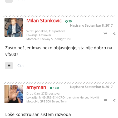
Milan Stankovic
39
Napisano
Septembar 8, 2017
Svrati ponekad, 110 postova
Lokacija:
Leskovac
Motocikl:
Keeway Superlight 150
Zasto ne? Jer imas neko objasnjenje, sta nije dobro na
vf500?
Citat
arnyman
Napisano
Septembar 8, 2017
1731
Drug član, 2753 postova
Lokacija:
MNE-SRB-BIH-CRO (trenutno Herceg Novi))
Motocikl:
GPZ 500 Street Twin
Loše konstruisan sistem razvoda