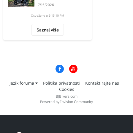
7/16/2026
Osveženo u 6:15:10 PM
Saznaj više
Jezik foruma
Politika privatnosti
Kontaktirajte nas
Cookies
BJBikers.com
Powered by Invision Community