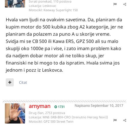
Svrati ponekad, 110 postova
Lokacija:
Leskovac
Motocikl:
Keeway Superlight 150
Hvala vam ljudi na ovakvim savetima. Da, planiram da
kupim motor do 500 kubika zbog A2 kategorije, jer ne
planiram da polazem za puno A u skorije vreme.
Svidja mi se CB 500 ili Kawa ER5, GPZ 500 ali su malo
skuplji oko 1000e pa i vise, i zato imam problem kako
da nadjem dobar motor ali ne toliko skup, jer
finansiski ne bi mogo to da ispratim. Hvala svima jos
jednom i pozz iz Leskovca.
Citat
arnyman
Napisano
Septembar 10, 2017
1731
Drug član, 2753 postova
Lokacija:
MNE-SRB-BIH-CRO (trenutno Herceg Novi))
Motocikl:
GPZ 500 Street Twin