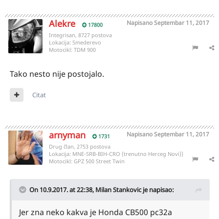
Alekre
Napisano
Septembar 11, 2017
17800
Integrisan, 8727 postova
Lokacija:
Smederevo
Motocikl:
TDM 900
Tako nesto nije postojalo.
Citat
arnyman
Napisano
Septembar 11, 2017
1731
Drug član, 2753 postova
Lokacija:
MNE-SRB-BIH-CRO (trenutno Herceg Novi))
Motocikl:
GPZ 500 Street Twin
On 10.9.2017. at 22:38,
Milan Stankovic
je napisao:
Jer zna neko kakva je Honda CB500 pc32a