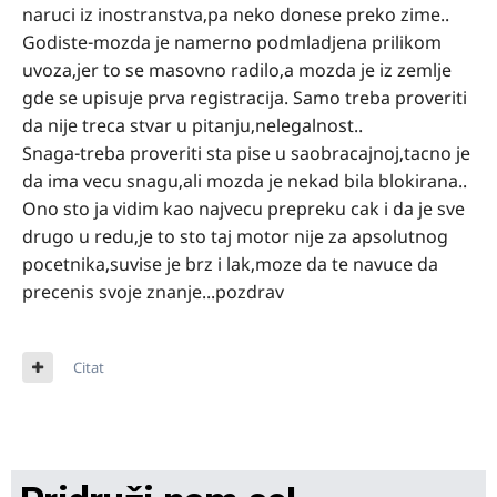
naruci iz inostranstva,pa neko donese preko zime..
Godiste-mozda je namerno podmladjena prilikom
uvoza,jer to se masovno radilo,a mozda je iz zemlje
gde se upisuje prva registracija. Samo treba proveriti
da nije treca stvar u pitanju,nelegalnost..
Snaga-treba proveriti sta pise u saobracajnoj,tacno je
da ima vecu snagu,ali mozda je nekad bila blokirana..
Ono sto ja vidim kao najvecu prepreku cak i da je sve
drugo u redu,je to sto taj motor nije za apsolutnog
pocetnika,suvise je brz i lak,moze da te navuce da
precenis svoje znanje...pozdrav
Citat