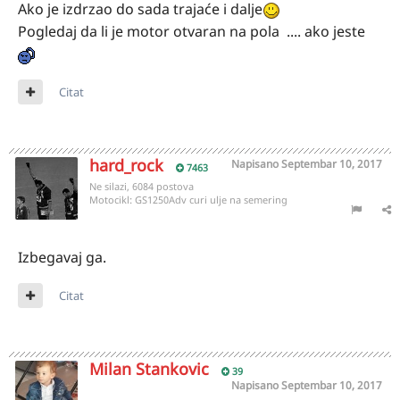
Ako je izdrzao do sada trajaće i dalje
Pogledaj da li je motor otvaran na pola .... ako jeste
Citat
hard_rock
Napisano
Septembar 10, 2017
7463
Ne silazi, 6084 postova
Motocikl:
GS1250Adv curi ulje na semering
Izbegavaj ga.
Citat
Milan Stankovic
39
Napisano
Septembar 10, 2017