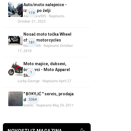
Auto/moto nalepnice -
izrada po želji
119
Alexandra995
· Napisano
Octobar 21, 2023
Nosač moto točka Wheel
chock motorcycles
181
blacksmith
· Napisano
Octobar
17, 2018
Moto majice, duksevi,
šuškavci - Moto Apparel
1
SRB
Lucky George
· Napisano
April 27
" BOKILIĆ " servis, prodaja
3364
delova
bokilic
· Napisano
Maj 29, 2011
NOVOSTI IZ MAGAZINA