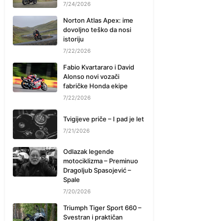
7/24/2026
Norton Atlas Apex: ime
dovoljno teško da nosi
istoriju
7/22/2026
Fabio Kvartararo i David
Alonso novi vozači
fabričke Honda ekipe
7/22/2026
Tvigijeve priče – I pad je let
7/21/2026
Odlazak legende
motociklizma – Preminuo
Dragoljub Spasojević –
Spale
7/20/2026
Triumph Tiger Sport 660 –
Svestran i praktičan