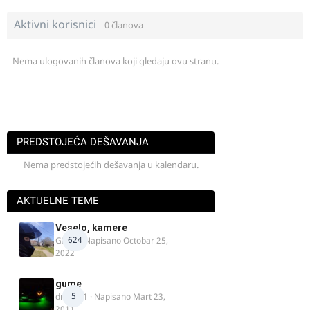
Aktivni korisnici
0 članova
Nema ulogovanih članova koji gledaju ovu stranu.
PREDSTOJEĆA DEŠAVANJA
Nema predstojećih dešavanja u kalendaru.
AKTUELNE TEME
Veselo, kamere
624
GR 46
· Napisano
Octobar 25,
2022
gume
5
dragan1
· Napisano
Mart 23,
2011