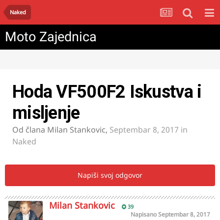
Naked
Moto Zajednica
Hoda VF500F2 Iskustva i
misljenje
Od člana
Milan Stankovic
,
Septembar 8, 2017
in
Naked
Napiši svoj odgovor
Milan Stankovic
39
Napisano
Septembar 8, 2017