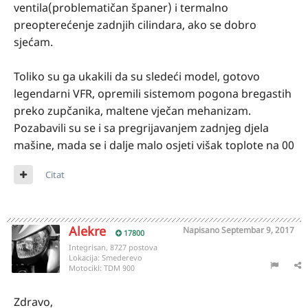
ventila(problematičan španer) i termalno
preopterećenje zadnjih cilindara, ako se dobro
sjećam.
Toliko su ga ukakili da su sledeći model, gotovo
legendarni VFR, opremili sistemom pogona bregastih
preko zupčanika, maltene vječan mehanizam.
Pozabavili su se i sa pregrijavanjem zadnjeg djela
mašine, mada se i dalje malo osjeti višak toplote na 00
Citat
Alekre
Napisano
Septembar 9, 2017
17800
Integrisan, 8727 postova
Lokacija:
Smederevo
Motocikl:
TDM 900
Zdravo,