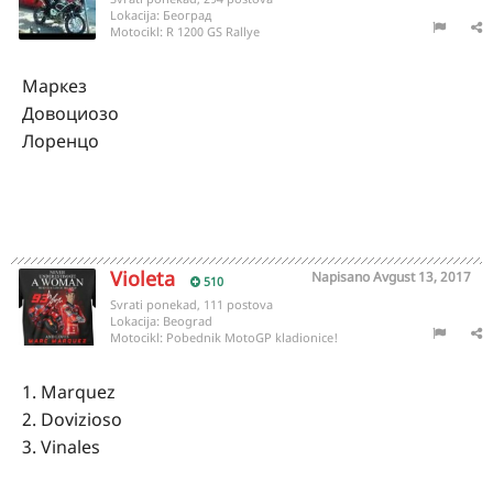
Lokacija:
Београд
Motocikl:
R 1200 GS Rallye
Маркез
Довоциозо
Лоренцо
Violeta
Napisano
Avgust 13, 2017
510
Svrati ponekad, 111 postova
Lokacija:
Beograd
Motocikl:
Pobednik MotoGP kladionice!
1. Marquez
2. Dovizioso
3. Vinales