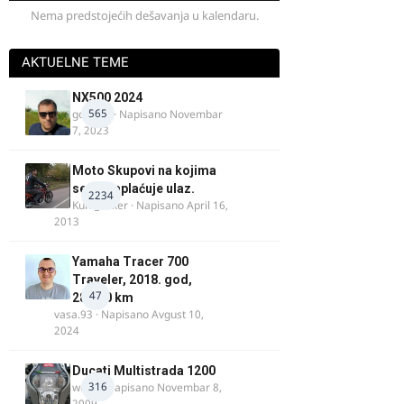
Nema predstojećih dešavanja u kalendaru.
AKTUELNE TEME
NX500 2024
565
godovic
· Napisano
Novembar
7, 2023
Moto Skupovi na kojima
se ne naplaćuje ulaz.
2234
Kum_Mixer
· Napisano
April 16,
2013
Yamaha Tracer 700
Traveler, 2018. god,
47
28.100 km
vasa.93
· Napisano
Avgust 10,
2024
Ducati Multistrada 1200
316
wulfy
· Napisano
Novembar 8,
2009