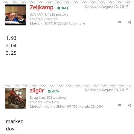
Zeljkamp
Napisano
Avgust 12, 2017
3411
ЗЕЉКАМП, 1825 postova
Lokacija:
Beograd
Motocikl:
BMW R1200GS Adventure
1. 93
2. 04
3. 25
zlig0r
Napisano
Avgust 13, 2017
2076
Drug član, 973 postova
Lokacija:
New Now
Motocikl:
Aprilia Shiver GT 750, Honda CB400N
markez
dovi