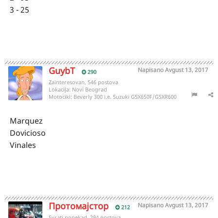
3 - 25
GuybT
Napisano
Avgust 13, 2017
290
Zainteresovan, 546 postova
Lokacija:
Novi Beograd
Motocikl:
Beverly 300 i.e. Suzuki GSX650F/GSXR600
Marquez
Dovicioso
Vinales
Протомајстор
Napisano
Avgust 13, 2017
212
Svrati ponekad, 294 postova