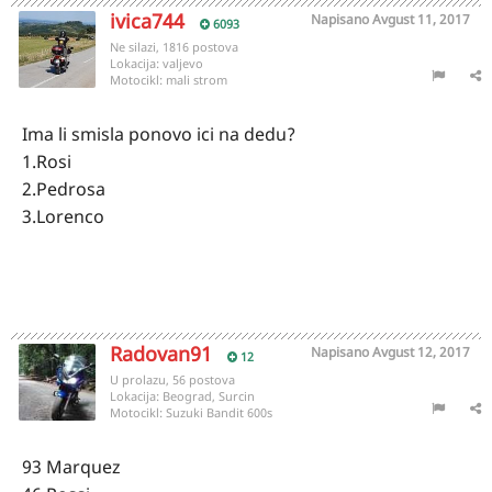
ivica744
Napisano
Avgust 11, 2017
6093
Ne silazi, 1816 postova
Lokacija:
valjevo
Motocikl:
mali strom
Ima li smisla ponovo ici na dedu?
1.Rosi
2.Pedrosa
3.Lorenco
Radovan91
Napisano
Avgust 12, 2017
12
U prolazu, 56 postova
Lokacija:
Beograd, Surcin
Motocikl:
Suzuki Bandit 600s
93 Marquez