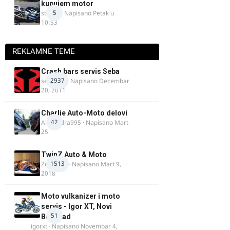
kupujem motor
5
strugo
· Napisano
Petak u
10:53
REKLAMNE TEME
Crash bars servis Seba
2937
seba011
· Napisano
Decembar
20, 2011
Charlie Auto-Moto delovi
42
Alexandra995
· Napisano
Mart
25
TwinZ Auto & Moto
1513
Zeljkamp
· Napisano
Mart 9,
2018
Moto vulkanizer i moto
servis - Igor XT, Novi
51
Beograd
igorxt
· Napisano
Novembar 4,