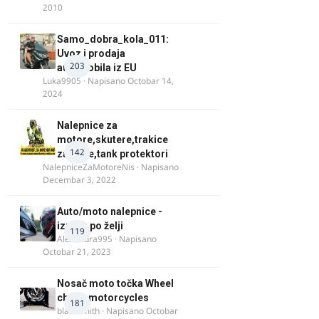
2010
Samo_dobra_kola_011:
Uvoz i prodaja
203
automobila iz EU
Luka9905
· Napisano
Octobar 14,
2024
Nalepnice za
motore,skutere,trakice
142
za felne,tank protektori
NalepniceZaMotoreNis
· Napisano
Decembar 3, 2022
Auto/moto nalepnice -
izrada po želji
119
Alexandra995
· Napisano
Octobar 21, 2023
Nosač moto točka Wheel
chock motorcycles
181
blacksmith
· Napisano
Octobar