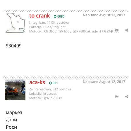
to crank
Napisano
Avgust 12, 2017
6080
Integrisan, 14134 postova
Lokacija:
Buda/Szigliget
Motocikl:
CB 360 / . SV 650 / GSXR600(ukraden) / GSX-R 750
930409
aca-ks
Napisano
Avgust 12, 2017
921
Zainteresovan, 312 postova
Lokacija:
krusevac
Motocikl:
gsx-r 750 к1
маркез
дови
Роси