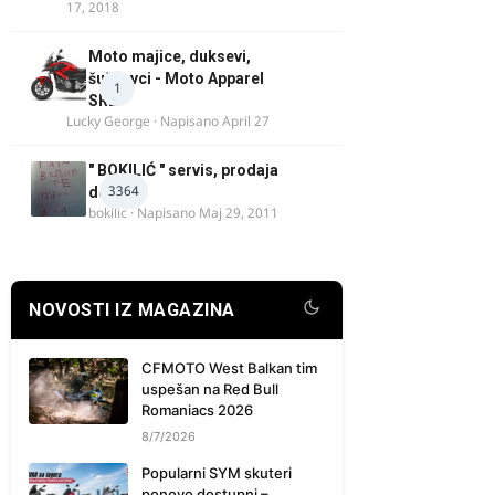
17, 2018
Moto majice, duksevi,
šuškavci - Moto Apparel
1
SRB
Lucky George
· Napisano
April 27
" BOKILIĆ " servis, prodaja
3364
delova
bokilic
· Napisano
Maj 29, 2011
NOVOSTI IZ MAGAZINA
CFMOTO West Balkan tim
uspešan na Red Bull
Romaniacs 2026
8/7/2026
Popularni SYM skuteri
ponovo dostupni –