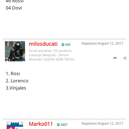
46 Rossi
04 Dovi
milosducati
Napisano
Avgust 12, 2017
550
Svrati ponekad, 272 postova
Lokacija:
Beograd - Zemun
Motocikl:
SUZUKI GSXR 750 K4
1. Rosi
2. Lorenco
3.Vinjales
Marko011
Napisano
Avgust 12, 2017
2457