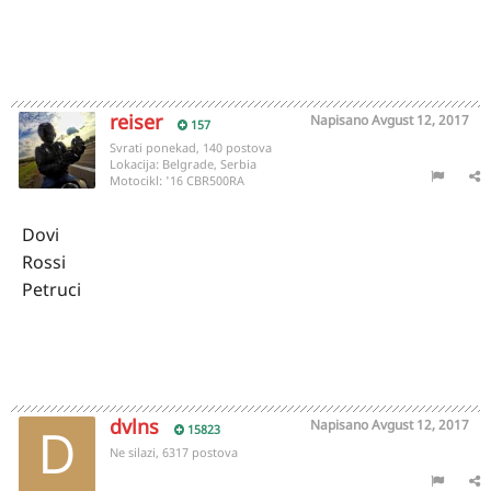
reiser
Napisano
Avgust 12, 2017
157
Svrati ponekad, 140 postova
Lokacija:
Belgrade, Serbia
Motocikl:
'16 CBR500RA
Dovi
Rossi
Petruci
dvlns
Napisano
Avgust 12, 2017
15823
Ne silazi, 6317 postova