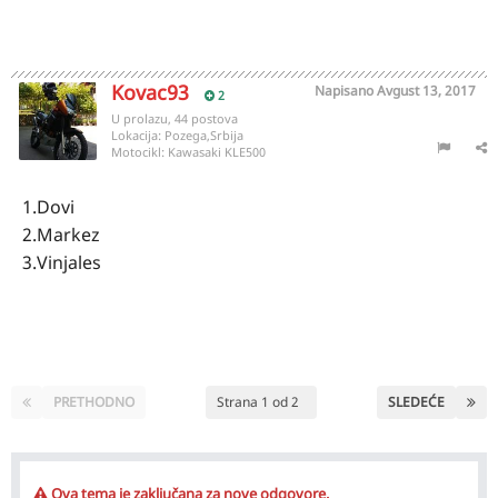
Kovac93
Napisano
Avgust 13, 2017
2
U prolazu, 44 postova
Lokacija:
Pozega,Srbija
Motocikl:
Kawasaki KLE500
1.Dovi
2.Markez
3.Vinjales
PRETHODNO
Strana 1 od 2
SLEDEĆE
Ova tema je zaključana za nove odgovore.