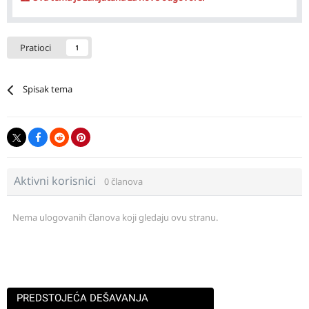
Pratioci
1
Spisak tema
Aktivni korisnici
0 članova
Nema ulogovanih članova koji gledaju ovu stranu.
PREDSTOJEĆA DEŠAVANJA