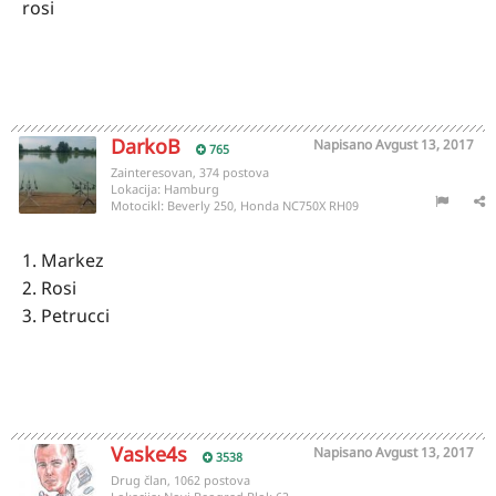
rosi
DarkoB
Napisano
Avgust 13, 2017
765
Zainteresovan, 374 postova
Lokacija:
Hamburg
Motocikl:
Beverly 250, Honda NC750X RH09
1. Markez
2. Rosi
3. Petrucci
Vaske4s
Napisano
Avgust 13, 2017
3538
Drug član, 1062 postova