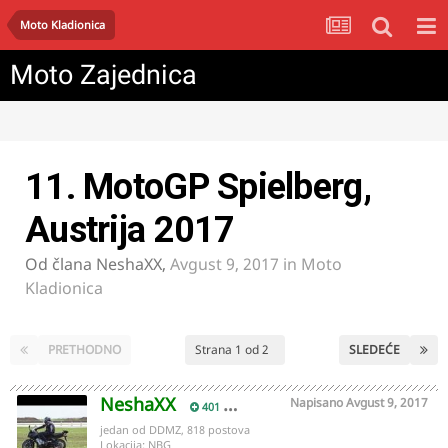
Moto Kladionica
Moto Zajednica
11. MotoGP Spielberg,
Austrija 2017
Od člana
NeshaXX
,
Avgust 9, 2017
in
Moto
Kladionica
PRETHODNO
Strana 1 od 2
SLEDEĆE
NeshaXX
Napisano
Avgust 9, 2017
401
jedan od DDMZ, 818 postova
Lokacija:
NBG