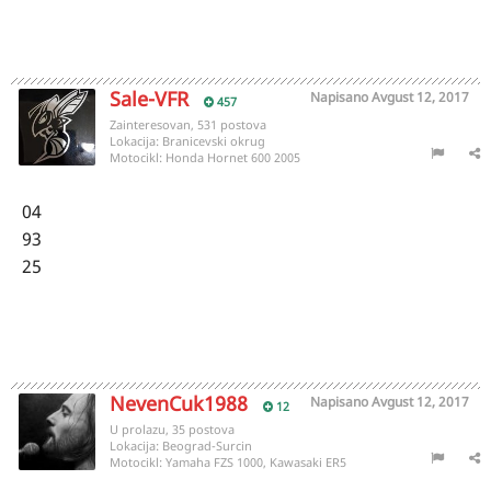
Sale-VFR
Napisano
Avgust 12, 2017
457
Zainteresovan, 531 postova
Lokacija:
Branicevski okrug
Motocikl:
Honda Hornet 600 2005
04
93
25
NevenCuk1988
Napisano
Avgust 12, 2017
12
U prolazu, 35 postova
Lokacija:
Beograd-Surcin
Motocikl:
Yamaha FZS 1000, Kawasaki ER5