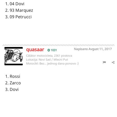
1. 04 Dovi
2. 93 Marquez
3. 09 Petrucci
quasaar
Napisano
Avgust 11, 2017
1031
Călător motocicleta, 2361 postova
Lokacija:
Novi Sad / Mlecni Put
Motocikl:
Bez... jednog dana ponovo :)
1. Rossi
2. Zarco
3. Dovi