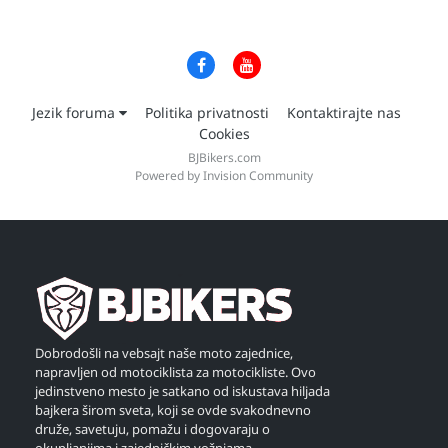
Jezik foruma
Politika privatnosti
Kontaktirajte nas
Cookies
BJBikers.com
Powered by Invision Community
Dobrodošli na vebsajt naše moto zajednice,
napravljen od motociklista za motocikliste. Ovo
jedinstveno mesto je satkano od iskustava hiljada
bajkera širom sveta, koji se ovde svakodnevno
druže, savetuju, pomažu i dogovaraju o
okupljanjima i zajedničkim vožnjama.