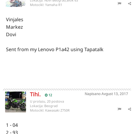
Lokacija:
Novi Beograd,Blok 63
Motocikl:
Yamaha R1
Vinjales
Markez
Dovi
Sent from my Lenovo P1a42 using Tapatalk
Tihi.
Napisano
Avgust 13, 2017
12
U prolazu, 20 postova
Lokacija:
Beograd
Motocikl:
Kawasaki Z750R
1 - 04
2 - 93