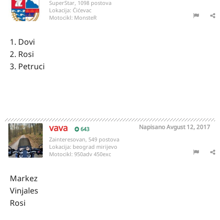
SuperStar, 1098 postova
Lokacija:
Ćićevac
Motocikl:
MonsteR
1. Dovi
2. Rosi
3. Petruci
vava
Napisano
Avgust 12, 2017
643
Zainteresovan, 549 postova
Lokacija:
beograd mirijevo
Motocikl:
950adv 450exc
Markez
Vinjales
Rosi