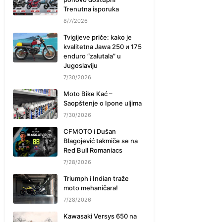
Trenutna isporuka
8/7/2026
Tvigijeve priče: kako je
kvalitetna Jawa 250 и 175
enduro “zalutala” u
Jugoslaviju
7/30/2026
Moto Bike Kać –
Saopštenje o Ipone uljima
7/30/2026
CFMOTO i Dušan
Blagojević takmiče se na
Red Bull Romaniacs
7/28/2026
Triumph i Indian traže
moto mehaničara!
7/28/2026
Kawasaki Versys 650 na