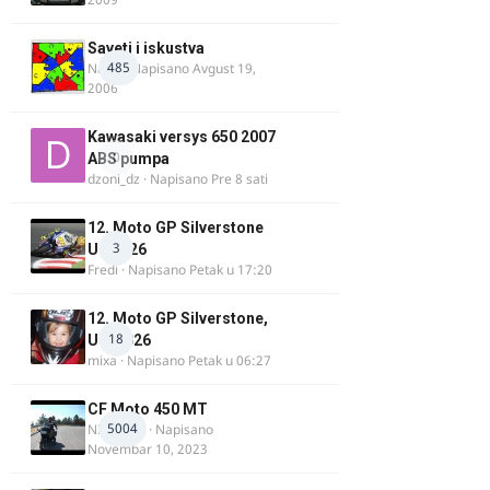
Saveti i iskustva
485
Najzli
· Napisano
Avgust 19,
2006
Kawasaki versys 650 2007
0
ABS pumpa
dzoni_dz
· Napisano
Pre 8 sati
12. Moto GP Silverstone
3
UK 2026
Fredi
· Napisano
Petak u 17:20
12. Moto GP Silverstone,
18
UK, 2026
mixa
· Napisano
Petak u 06:27
CF Moto 450 MT
5004
NIKOLA 1
· Napisano
Novembar 10, 2023