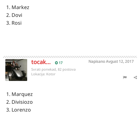
1. Markez
2. Dovi
3. Rosi
tocak...
Napisano
Avgust 12, 2017
17
Svrati ponekad, 82 postova
Lokacija:
Kotor
1. Marquez
2. Divisiozo
3. Lorenzo