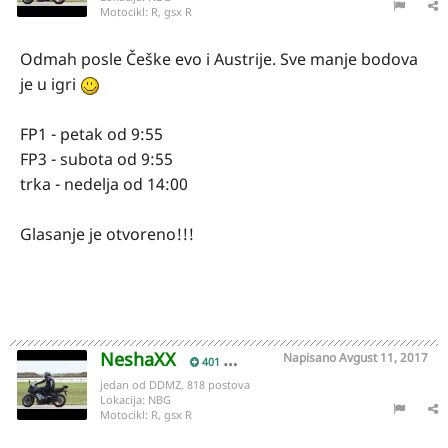
Motocikl:
R, gsx R
Odmah posle Češke evo i Austrije. Sve manje bodova
je u igri
FP1 - petak od 9:55
FP3 - subota od 9:55
trka - nedelja od 14:00
Glasanje je otvoreno!!!
NeshaXX
Napisano
Avgust 11, 2017
401
jedan od DDMZ, 818 postova
Lokacija:
NBG
Motocikl:
R, gsx R