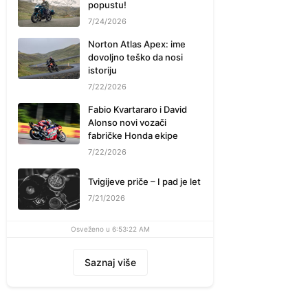
popustu!
7/24/2026
Norton Atlas Apex: ime
dovoljno teško da nosi
istoriju
7/22/2026
Fabio Kvartararo i David
Alonso novi vozači
fabričke Honda ekipe
7/22/2026
Tvigijeve priče – I pad je let
7/21/2026
Osveženo u 6:53:22 AM
Saznaj više