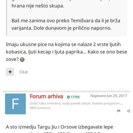
hrana nije nešto skupa.
Baš me zanima ovo preko Temišvara da li je brža
varijanta. Dole dunavom je prilično naporno.
Imaju ukusne pice na kojima se nalaze 2 vrste ljutih
kobasica, ljuti kecap i ljuta paprika... Kako se ono bese
zove?
Citat
Forum arhiva
Napisano
Jun 29, 2017
17705
Dođu tako vremena, kada pamet zašuti, budala progovori...,
4869 postova
A sto izmedju Targu Jiu i Orsove izbegavate lepe