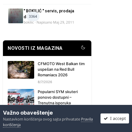
" BOKILIĆ " servis, prodaja
3364
delova
bokilic
· Napisano
Maj 29, 2011
NOVOSTI IZ MAGAZINA
CFMOTO West Balkan tim
uspešan na Red Bull
Romaniacs 2026
8/7/2026
Popularni SYM skuteri
ponovo dostupni –
Trenutna isporuka
8/7/2026
Važno obaveštenje
I accept
Nastavkom korišćenja ovog sajta prihvatate
Pravila
Tvigijeve priče: kako je
korišćenja
kvalitetna Jawa 250 и 175
enduro “zalutala” u