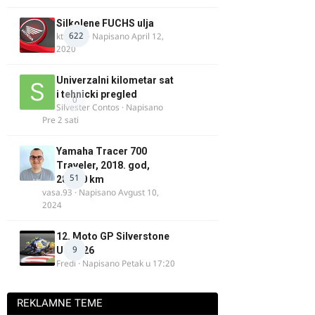
Silkolene FUCHS ulja
622
ktm600
· Napisano
April 12,
2020
Univerzalni kilometar sat
i tehnicki pregled
0
Silvester Contos
· Napisano
Pre 2 sati
Yamaha Tracer 700
Traveler, 2018. god,
51
28.100 km
vasa.93
· Napisano
Avgust 10,
2024
12. Moto GP Silverstone
9
UK 2026
Fredi
· Napisano
Petak u 17:20
REKLAMNE TEME