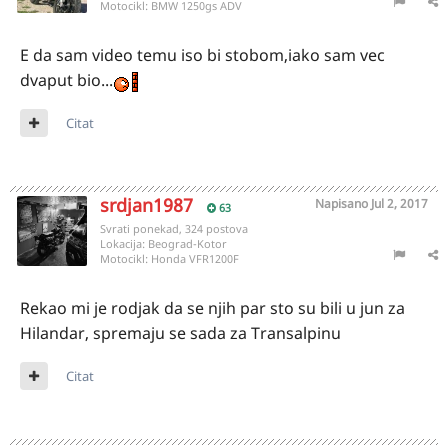
Motocikl:
BMW 1250gs ADV
E da sam video temu iso bi stobom,iako sam vec
dvaput bio...
Citat
srdjan1987
Napisano
Jul 2, 2017
63
Svrati ponekad, 324 postova
Lokacija:
Beograd-Kotor
Motocikl:
Honda VFR1200F
Rekao mi je rodjak da se njih par sto su bili u jun za
Hilandar, spremaju se sada za Transalpinu
Citat