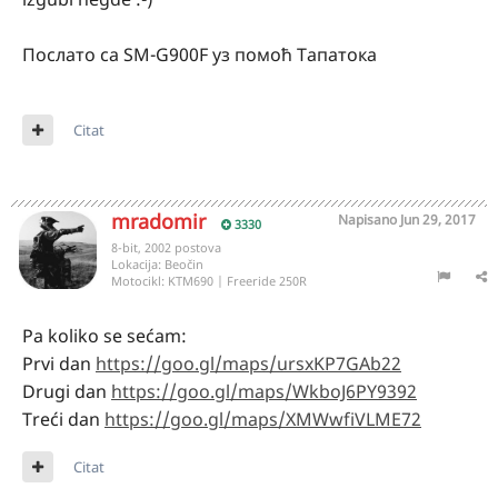
Послато са SM-G900F уз помоћ Тапатока
Citat
mradomir
Napisano
Jun 29, 2017
3330
8-bit, 2002 postova
Lokacija:
Beočin
Motocikl:
KTM690 | Freeride 250R
Pa koliko se sećam:
Prvi dan
https://goo.gl/maps/ursxKP7GAb22
Drugi dan
https://goo.gl/maps/WkboJ6PY9392
Treći dan
https://goo.gl/maps/XMWwfiVLME72
Citat