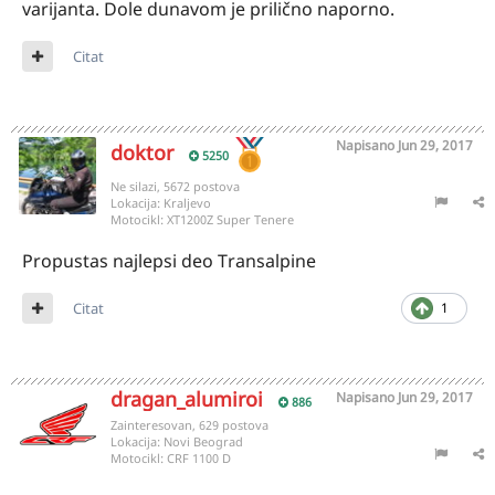
varijanta. Dole dunavom je prilično naporno.
Citat
Napisano
Jun 29, 2017
doktor
5250
Ne silazi, 5672 postova
Lokacija:
Kraljevo
Motocikl:
XT1200Z Super Tenere
Propustas najlepsi deo Transalpine
Citat
1
dragan_alumiroi
Napisano
Jun 29, 2017
886
Zainteresovan, 629 postova
Lokacija:
Novi Beograd
Motocikl:
CRF 1100 D