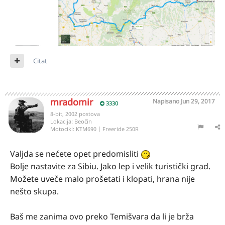
Citat
mradomir
Napisano
Jun 29, 2017
3330
8-bit, 2002 postova
Lokacija:
Beočin
Motocikl:
KTM690 | Freeride 250R
Valjda se nećete opet predomisliti
Bolje nastavite za Sibiu. Jako lep i velik turistički grad.
Možete uveče malo prošetati i klopati, hrana nije
nešto skupa.
Baš me zanima ovo preko Temišvara da li je brža