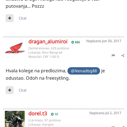
putovanja... Pozzz
Citat
dragan_alumiroi
Napisano
Jun 30, 2017
886
Zainteresovan, 629 postova
Lokacija:
Novi Beograd
Motocikl:
CRF 1100 D
Hvala kolege na predlozima,
je
@Nenadbg88
odustao. Odoh na freesytling.
Citat
dorel.t3
Napisano
Jul 2, 2017
10
U prolazu, 67 postova
Lokacija:
margita