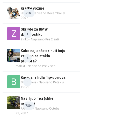
Kratke voznje
5183
lalajko
· Napisano
Decembar 9,
2007
Skripte za BMW
1
dijagnostiku
Zinko
· Napisano
Pre 2 sati
Kako najlakše skinuti boju
za drvo sa stakla
4
prozora?
makikt
· Napisano
Pre 7 sati
Kaciga iz lidla flip-up nova
3
Bor-i-slave
· Napisano
Petak u
19:51
Nasi ljubimci (slike
motora)
7804
AArnold
· Napisano
Octobar
21, 2007