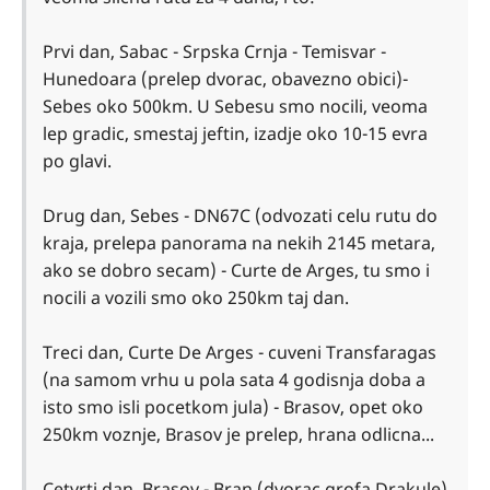
Prvi dan, Sabac - Srpska Crnja - Temisvar -
Hunedoara (prelep dvorac, obavezno obici)-
Sebes oko 500km. U Sebesu smo nocili, veoma
lep gradic, smestaj jeftin, izadje oko 10-15 evra
po glavi.
Drug dan, Sebes - DN67C (odvozati celu rutu do
kraja, prelepa panorama na nekih 2145 metara,
ako se dobro secam) - Curte de Arges, tu smo i
nocili a vozili smo oko 250km taj dan.
Treci dan, Curte De Arges - cuveni Transfaragas
(na samom vrhu u pola sata 4 godisnja doba a
isto smo isli pocetkom jula) - Brasov, opet oko
250km voznje, Brasov je prelep, hrana odlicna...
Cetvrti dan, Brasov - Bran (dvorac grofa Drakule)