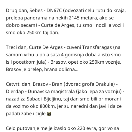
Drug dan, Sebes - DN67C (odvozati celu rutu do kraja,
prelepa panorama na nekih 2145 metara, ako se
dobro secam) - Curte de Arges, tu smo i nocili a vozili
smo oko 250km taj dan.
Treci dan, Curte De Arges - cuveni Transfaragas (na
samom vrhu u pola sata 4 godisnja doba a isto smo
isli pocetkom jula) - Brasov, opet oko 250km voznje,
Brasov je prelep, hrana odlicna...
Cetvrti dan, Brasov - Bran (dvorac grofa Drakule) -
Djerdap - Dunavska magistrala (jako lepa za voznju) -
nazad za Sabac i Bijeljinu, taj dan smo bili primorani
da vozimo oko 800km, jer su naredni dan javili da ce
padati zabe i cigle
Celo putovanje me je izaslo oko 220 evra, gorivo sa