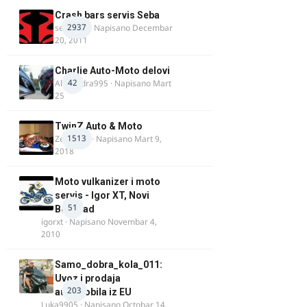
Crash bars servis Seba
2937
seba011
· Napisano
Decembar
20, 2011
Charlie Auto-Moto delovi
42
Alexandra995
· Napisano
Mart
25
TwinZ Auto & Moto
1513
Zeljkamp
· Napisano
Mart 9,
2018
Moto vulkanizer i moto
servis - Igor XT, Novi
51
Beograd
igorxt
· Napisano
Novembar 4,
2010
Samo_dobra_kola_011:
Uvoz i prodaja
203
automobila iz EU
Luka9905
· Napisano
Octobar 14,