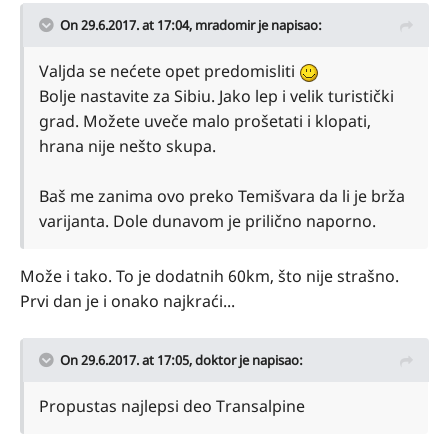
On 29.6.2017. at 17:04,
mradomir
je napisao:
Valjda se nećete opet predomisliti
Bolje nastavite za Sibiu. Jako lep i velik turistički
grad. Možete uveče malo prošetati i klopati,
hrana nije nešto skupa.
Baš me zanima ovo preko Temišvara da li je brža
varijanta. Dole dunavom je prilično naporno.
Može i tako. To je dodatnih 60km, što nije strašno.
Prvi dan je i onako najkraći...
On 29.6.2017. at 17:05,
doktor
je napisao:
Propustas najlepsi deo Transalpine