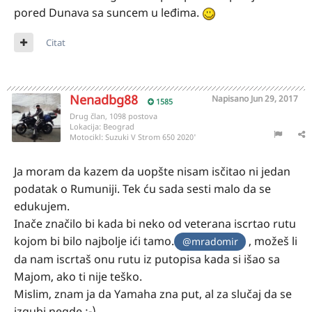
pored Dunava sa suncem u leđima.
Citat
Nenadbg88
Napisano
Jun 29, 2017
1585
Drug član, 1098 postova
Lokacija:
Beograd
Motocikl:
Suzuki V Strom 650 2020'
Ja moram da kazem da uopšte nisam isčitao ni jedan
podatak o Rumuniji. Tek ću sada sesti malo da se
edukujem.
Inače značilo bi kada bi neko od veterana iscrtao rutu
kojom bi bilo najbolje ići tamo.
, možeš li
@mradomir
da nam iscrtaš onu rutu iz putopisa kada si išao sa
Majom, ako ti nije teško.
Mislim, znam ja da Yamaha zna put, al za slučaj da se
izgubi negde :-)