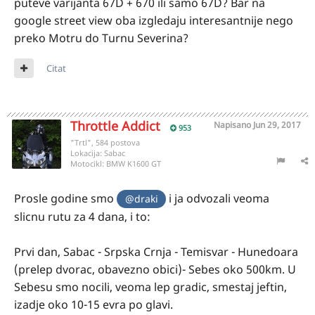
puteve varijanta 67D + 670 ili samo 67D? Bar na
google street view oba izgledaju interesantnije nego
preko Motru do Turnu Severina?
Citat
Throttle Addict
Napisano
Jun 29, 2017
953
"Trtl", 584 postova
Lokacija:
Sabac
Motocikl:
BMW K1600 GT
Prosle godine smo
i ja odvozali veoma
@draki
slicnu rutu za 4 dana, i to:
Prvi dan, Sabac - Srpska Crnja - Temisvar - Hunedoara
(prelep dvorac, obavezno obici)- Sebes oko 500km. U
Sebesu smo nocili, veoma lep gradic, smestaj jeftin,
izadje oko 10-15 evra po glavi.