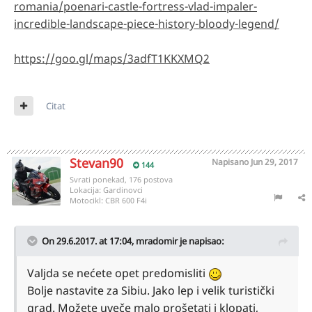
romania/poenari-castle-fortress-vlad-impaler-
incredible-landscape-piece-history-bloody-legend/
https://goo.gl/maps/3adfT1KKXMQ2
Citat
Stevan90
Napisano
Jun 29, 2017
144
Svrati ponekad, 176 postova
Lokacija:
Gardinovci
Motocikl:
CBR 600 F4i
On 29.6.2017. at 17:04,
mradomir
je napisao:
Valjda se nećete opet predomisliti
Bolje nastavite za Sibiu. Jako lep i velik turistički
grad. Možete uveče malo prošetati i klopati,