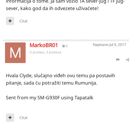
informacija o tome. Ja sam vozio TA sever-jug i TF jug-
sever, kako god da ih odvezete uživaćete!
Citat
MarkoBR01
Napisano
Jul 9, 2017
0
U prolazu, 3 postova
Hvala Clyde, slučajno viđeh ovu temu pa postavih
pitanje, sada ću potražiti temu Rumunija.
Sent from my SM-G930F using Tapatalk
Citat