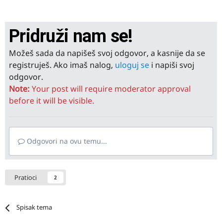
Pridruži nam se!
Možeš sada da napišeš svoj odgovor, a kasnije da se
registruješ. Ako imaš nalog,
uloguj se
i napiši svoj
odgovor.
Note:
Your post will require moderator approval
before it will be visible.
Odgovori na ovu temu...
Pratioci
2
Spisak tema