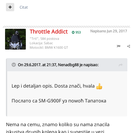
Citat
Throttle Addict
Napisano
Jun 29, 2017
953
"Trtl", 584 postova
Lokacija:
Sabac
Motocikl:
BMW K1600 GT
On 29.6.2017. at 21:37,
Nenadbg88
je napisao:
Lep i detaljan opis. Dosta znači, hvala
Послато са SM-G900F уз помоћ Тапатока
Nema na cemu, znamo koliko su nama znacila
iskustva drugih kolega kao i sugestije u vezi