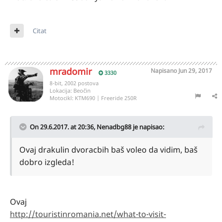
Citat
mradomir
Napisano
Jun 29, 2017
3330
8-bit, 2002 postova
Lokacija:
Beočin
Motocikl:
KTM690 | Freeride 250R
On 29.6.2017. at 20:36,
Nenadbg88
je napisao:
Ovaj drakulin dvoracbih baš voleo da vidim, baš
dobro izgleda!
Ovaj
http://touristinromania.net/what-to-visit-