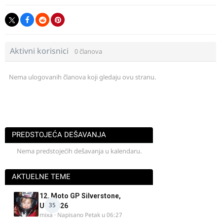
Aktivni korisnici
0 članova
Nema ulogovanih članova koji gledaju ovu stranu.
PREDSTOJEĆA DEŠAVANJA
Nema predstojećih dešavanja u kalendaru.
AKTUELNE TEME
12. Moto GP Silverstone,
35
UK, 2026
mixa
· Napisano
Petak u 06:27