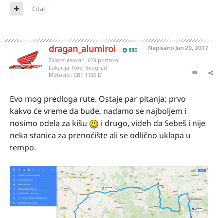
Citat
dragan_alumiroi
Napisano
Jun 29, 2017
886
Zainteresovan, 629 postova
Lokacija:
Novi Beograd
Motocikl:
CRF 1100 D
Evo mog predloga rute. Ostaje par pitanja; prvo
kakvo će vreme da bude, nadamo se najboljem i
nosimo odela za kišu
i drugo, videh da Sebeš i nije
neka stanica za prenoćište ali se odlično uklapa u
tempo.