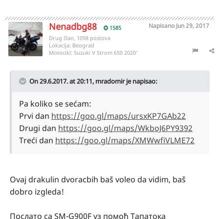
Nenadbg88
Napisano
Jun 29, 2017
1585
Drug član, 1098 postova
Lokacija:
Beograd
Motocikl:
Suzuki V Strom 650 2020'
On 29.6.2017. at 20:11,
mradomir
je napisao:
Pa koliko se sećam:
Prvi dan
https://goo.gl/maps/ursxKP7GAb22
Drugi dan
https://goo.gl/maps/WkboJ6PY9392
Treći dan
https://goo.gl/maps/XMWwfiVLME72
Ovaj drakulin dvoracbih baš voleo da vidim, baš
dobro izgleda!
Послато са SM-G900F уз помоћ Тапатока