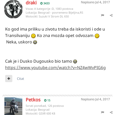
draki
Napisano
Jul 4, 2017
3433
Vozac A kategorije :D, 1083 postova
Lokacija:
Beograd - povremeno Bijeljina,RS
Motocikl:
Suzuki V Strom DL 650
Ko god ima priliku u zivotu treba da iskoristi i ode u
Transilvaniju
Ko zna mozda opet odvozam
Neka, uskoro
Cak je i Dusko Dugousko bio tamo
https://www.youtube.com/watch?v=NZ4wWvPIG6g
Citat
Petkos
Napisano
Jul 4, 2017
15
Svrati ponekad, 126 postova
Lokacija:
Beograd
Motocikl:
GSXR 600 K8