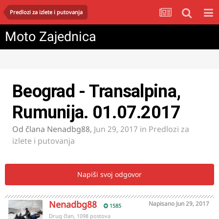
Predlozi za izlete i putovanja
Moto Zajednica
Beograd - Transalpina,
Rumunija. 01.07.2017
Od člana
Nenadbg88
,
Jun 29, 2017
in
Predlozi za
izlete i putovanja
Napiši svoj odgovor
Nenadbg88
Napisano
Jun 29, 2017
1585
Drug član, 1098 postova