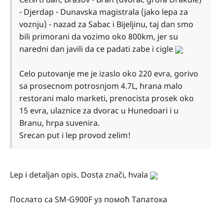
- Djerdap - Dunavska magistrala (jako lepa za
voznju) - nazad za Sabac i Bijeljinu, taj dan smo
bili primorani da vozimo oko 800km, jer su
naredni dan javili da ce padati zabe i cigle
Celo putovanje me je izaslo oko 220 evra, gorivo
sa prosecnom potrosnjom 4.7L, hrana malo
restorani malo marketi, prenocista prosek oko
15 evra, ulaznice za dvorac u Hunedoari i u
Branu, hrpa suvenira.
Srecan put i lep provod zelim!
Lep i detaljan opis. Dosta znači, hvala
Послато са SM-G900F уз помоћ Тапатока