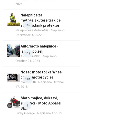
2024
Nalepnice za
motore,skutere,trakice
142
za felne,tank protektori
NalepniceZaMotoreNis
· Napisano
Decembar 3, 2022
Auto/moto nalepnice -
izrada po želji
119
Alexandra995
· Napisano
Octobar 21, 2023
Nosač moto točka Wheel
chock motorcycles
181
blacksmith
· Napisano
Octobar
17, 2018
Moto majice, duksevi,
šuškavci - Moto Apparel
1
SRB
Lucky George
· Napisano
April 27