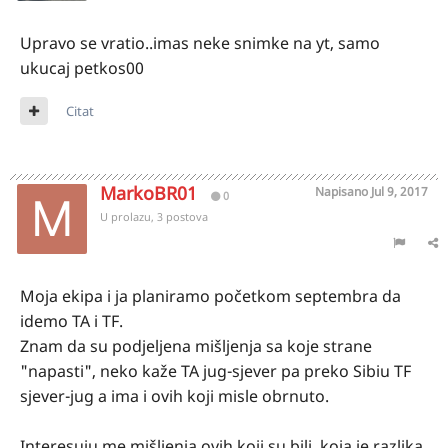
Upravo se vratio..imas neke snimke na yt, samo
ukucaj petkos00
Citat
MarkoBR01
Napisano
Jul 9, 2017
0
U prolazu, 3 postova
Moja ekipa i ja planiramo početkom septembra da
idemo TA i TF.
Znam da su podjeljena mišljenja sa koje strane
"napasti", neko kaže TA jug-sjever pa preko Sibiu TF
sjever-jug a ima i ovih koji misle obrnuto.
Interesuju me mišljenja ovih koji su bili, koja je razlika