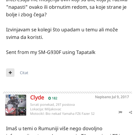
"napasti" ovako ili obrnutim redom, sa koje strane je
bolje i zbog čega?
Izvinjavam se kolegi što upadam u temu ali može
svima da koristi.
Sent from my SM-G930F using Tapatalk
Citat
Clyde
Napisano
Jul 9, 2017
182
Svrati ponekad, 297 postova
Lokacija:
Miljakovac
Motocikl:
Bio nekad Yamaha FZ6 Fazer S2
Imaš u temi o Rumuniji više nego dovoljno