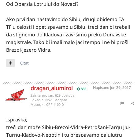
Od Obarsia Lotrului do Novaci?
Ako prvi dan nastavimo do Sibiu, drugi obiđemo TA i
TF u celosti i opet spavamo u Sibiu, treći dan bi trebali
da stignemo do Kladova i završimo preko Dunavske
magistrale. Tako bi imali malo jači tempo i ne bi prošli
Brezoi-Jezero Vidra.
Citat
dragan_alumiroi
Napisano
Jun 29, 2017
886
Zainteresovan, 629 postova
Lokacija:
Novi Beograd
Motocikl:
CRF 1100 D
Ispravka;
treći dan može Sibiu-Brezoi-Vidra-Petrošani-Targu Jiu-
Turnu-Kladovo-Negotin i tu prespavamo pa ujutru