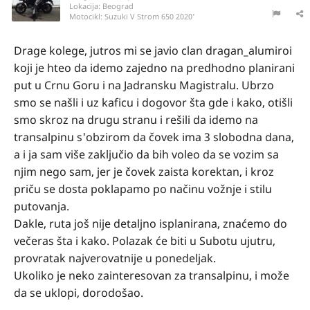
Lokacija:
Beograd
Motocikl:
Suzuki V Strom 650 2020'
Drage kolege, jutros mi se javio clan dragan_alumiroi
koji je hteo da idemo zajedno na predhodno planirani
put u Crnu Goru i na Jadransku Magistralu. Ubrzo
smo se našli i uz kaficu i dogovor šta gde i kako, otišli
smo skroz na drugu stranu i rešili da idemo na
transalpinu s'obzirom da čovek ima 3 slobodna dana,
a i ja sam više zaključio da bih voleo da se vozim sa
njim nego sam, jer je čovek zaista korektan, i kroz
priču se dosta poklapamo po načinu vožnje i stilu
putovanja.
Dakle, ruta još nije detaljno isplanirana, znaćemo do
večeras šta i kako. Polazak će biti u Subotu ujutru,
provratak najverovatnije u ponedeljak.
Ukoliko je neko zainteresovan za transalpinu, i može
da se uklopi, dorodošao.