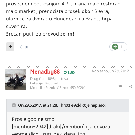
prosecnom potrosnjom 4.7L, hrana malo restorani
malo marketi, prenocista prosek oko 15 evra,
ulaznice za dvorac u Hunedoari i u Branu, hrpa
suvenira.
Srecan put i lep provod zelim!
Citat
1
Nenadbg88
Napisano
Jun 29, 2017
1585
Drug član, 1098 postova
Lokacija:
Beograd
Motocikl:
Suzuki V Strom 650 2020'
On 29.6.2017. at 21:28,
Throttle Addict
je napisao:
Prosle godine smo
[mention=2942]draki[/mention] i ja odvozali
veoma slicnu rutu za 4 dana, i to: