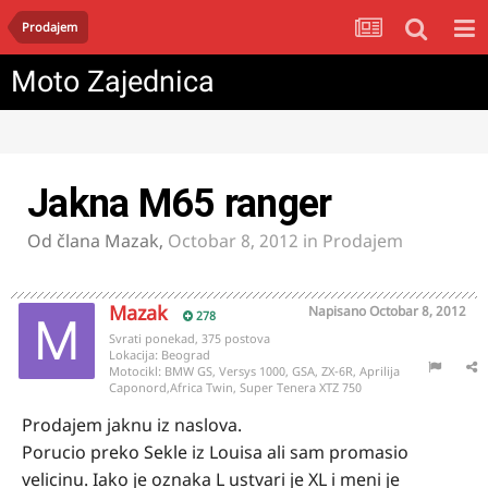
Prodajem
Moto Zajednica
Jakna M65 ranger
Od člana
Mazak
,
Octobar 8, 2012
in
Prodajem
Mazak
Napisano
Octobar 8, 2012
278
Svrati ponekad, 375 postova
Lokacija:
Beograd
Motocikl:
BMW GS, Versys 1000, GSA, ZX-6R, Aprilija
Caponord,Africa Twin, Super Tenera XTZ 750
Prodajem jaknu iz naslova.
Porucio preko Sekle iz Louisa ali sam promasio
velicinu. Iako je oznaka L ustvari je XL i meni je