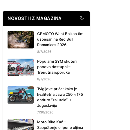
NOVOSTI IZ MAGAZINA
CFMOTO West Balkan tim
uspešan na Red Bull
Romaniacs 2026
8/7/2026
Popularni SYM skuteri
ponovo dostupni –
Trenutna isporuka
8/7/2026
Tvigijeve priče: kako je
kvalitetna Jawa 250 и 175
enduro “zalutala” u
Jugoslaviju
7/30/2026
Moto Bike Kać –
Saopštenje o Ipone uljima