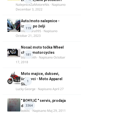
NalepniceZaMotoreNis
· Napisano
Decembar 3, 2022
Auto/moto nalepnice -
izrada po želji
119
Alexandra995
· Napisano
Octobar 21, 2023
Nosač moto točka Wheel
chock motorcycles
181
blacksmith
· Napisano
Octobar
17, 2018
Moto majice, duksevi,
šuškavci - Moto Apparel
1
SRB
Lucky George
· Napisano
April 27
" BOKILIĆ " servis, prodaja
3364
delova
bokilic
· Napisano
Maj 29, 2011