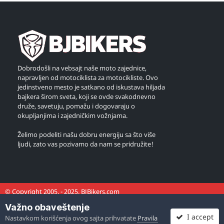
Dobrodošli na vebsajt naše moto zajednice,
napravljen od motociklista za motocikliste. Ovo
jedinstveno mesto je satkano od iskustava hiljada
bajkera širom sveta, koji se ovde svakodnevno
druže, savetuju, pomažu i dogovaraju o
okupljanjima i zajedničkim vožnjama.
Želimo podeliti našu dobru energiju sa što više
ljudi, zato vas pozivamo da nam se pridružite!
© Copyright 2005. - 2025. BJBikers.com
Važno obaveštenje
I accept
Nastavkom korišćenja ovog sajta prihvatate
Pravila