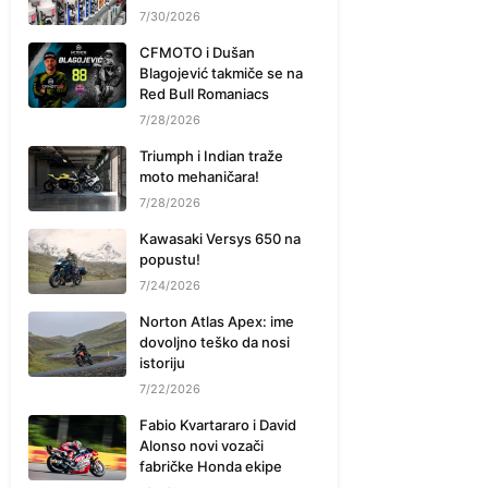
7/30/2026
CFMOTO i Dušan
Blagojević takmiče se na
Red Bull Romaniacs
7/28/2026
Triumph i Indian traže
moto mehaničara!
7/28/2026
Kawasaki Versys 650 na
popustu!
7/24/2026
Norton Atlas Apex: ime
dovoljno teško da nosi
istoriju
7/22/2026
Fabio Kvartararo i David
Alonso novi vozači
fabričke Honda ekipe