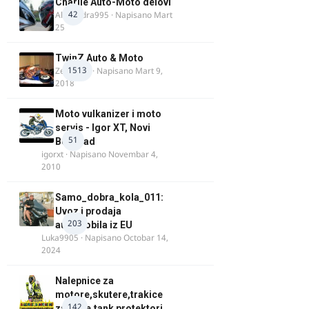
Charlie Auto-Moto delovi
42
Alexandra995
· Napisano
Mart
25
TwinZ Auto & Moto
1513
Zeljkamp
· Napisano
Mart 9,
2018
Moto vulkanizer i moto
servis - Igor XT, Novi
51
Beograd
igorxt
· Napisano
Novembar 4,
2010
Samo_dobra_kola_011:
Uvoz i prodaja
203
automobila iz EU
Luka9905
· Napisano
Octobar 14,
2024
Nalepnice za
motore,skutere,trakice
142
za felne,tank protektori