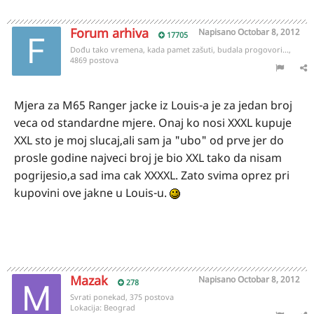
Forum arhiva
Napisano
Octobar 8, 2012
17705
Dođu tako vremena, kada pamet zašuti, budala progovori...,
4869 postova
Mjera za M65 Ranger jacke iz Louis-a je za jedan broj
veca od standardne mjere. Onaj ko nosi XXXL kupuje
XXL sto je moj slucaj,ali sam ja "ubo" od prve jer do
prosle godine najveci broj je bio XXL tako da nisam
pogrijesio,a sad ima cak XXXXL. Zato svima oprez pri
kupovini ove jakne u Louis-u.
Mazak
Napisano
Octobar 8, 2012
278
Svrati ponekad, 375 postova
Lokacija:
Beograd