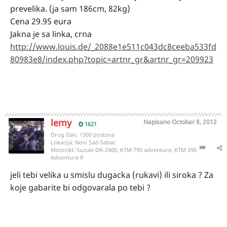
prevelika. (ja sam 186cm, 82kg)
Cena 29.95 eura
Jakna je sa linka, crna
http://www.louis.de/_2088e1e511c043dc8ceeba533fd
80983e8/index.php?topic=artnr_gr&artnr_gr=209923
lemy
Napisano
Octobar 8, 2012
1621
Drug član, 1300 postova
Lokacija:
Novi Sad-Sabac
Motocikl:
Suzuki DR-Z400, KTM 790 adventure, KTM 390
Adventure R
jeli tebi velika u smislu dugacka (rukavi) ili siroka ? Za
koje gabarite bi odgovarala po tebi ?