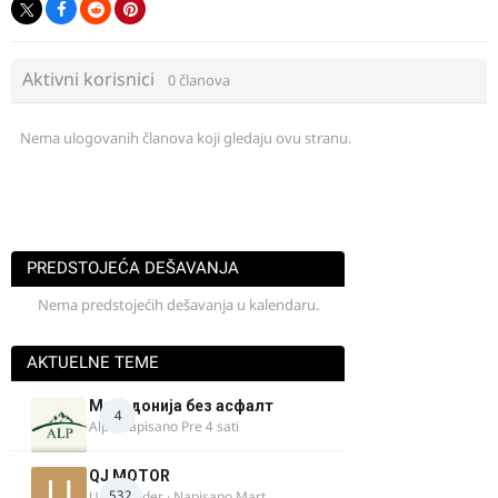
Aktivni korisnici
0 članova
Nema ulogovanih članova koji gledaju ovu stranu.
PREDSTOJEĆA DEŠAVANJA
Nema predstojećih dešavanja u kalendaru.
AKTUELNE TEME
Македонија без асфалт
4
Alp
· Napisano
Pre 4 sati
QJ MOTOR
532
Urban Rider
· Napisano
Mart