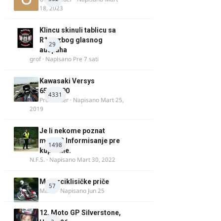
18, 2023
Klincu skinuli tablicu sa
R125 zbog glasnog
29
auspuha
grof
· Napisano
Pre 7 sati
Kawasaki Versys
650/1000
4331
ProMaster
· Napisano
Mart 25,
2019
Je li nekome poznat
motor? Informisanje pre
1498
kupovine.
N.F.S.
· Napisano
Mart 30, 2022
Motorciklisičke priče
57
MIHO
· Napisano
Jun 25
12. Moto GP Silverstone,