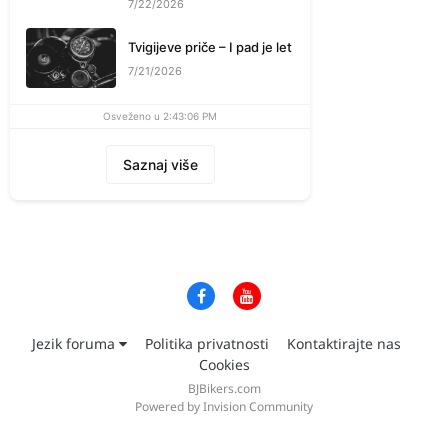
7/22/2026
Tvigijeve priče – I pad je let
7/21/2026
Osveženo u 2:43:06 PM
Saznaj više
Jezik foruma
Politika privatnosti
Kontaktirajte nas
Cookies
BJBikers.com
Powered by Invision Community