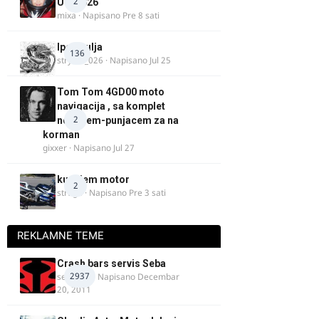
2
UK, 2026
mixa
· Napisano
Pre 8 sati
Ipone ulja
136
stryker_026
· Napisano
Jul 25
Tom Tom 4GD00 moto
navigacija , sa komplet
2
nosacem-punjacem za na
korman
gixxer
· Napisano
Jul 27
kupujem motor
2
strugo
· Napisano
Pre 3 sati
REKLAMNE TEME
Crash bars servis Seba
2937
seba011
· Napisano
Decembar
20, 2011