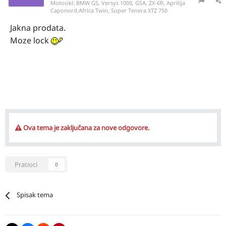
Motocikl:
BMW GS, Versys 1000, GSA, ZX-6R, Aprilija
Caponord,Africa Twin, Super Tenera XTZ 750
Jakna prodata.
Moze lock
Ova tema je zaključana za nove odgovore.
Pratioci
0
Spisak tema