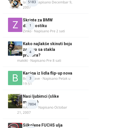
5183
lalajko
· Napisano
Decembar 9,
2007
Skripte za BMW
1
dijagnostiku
Zinko
· Napisano
Pre 2 sati
Kako najlakše skinuti boju
za drvo sa stakla
4
prozora?
makikt
· Napisano
Pre 8 sati
Kaciga iz lidla flip-up nova
3
Bor-i-slave
· Napisano
Petak u
19:51
Nasi ljubimci (slike
motora)
7804
AArnold
· Napisano
Octobar
21, 2007
Silkolene FUCHS ulja