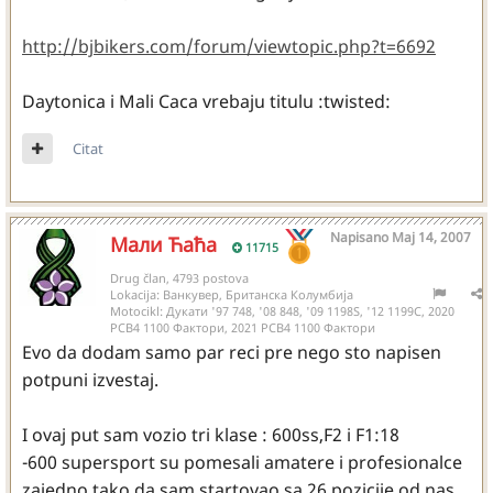
http://bjbikers.com/forum/viewtopic.php?t=6692
Daytonica i Mali Caca vrebaju titulu :twisted:
Citat
Napisano
Maj 14, 2007
Мали Ћаћа
11715
Drug član, 4793 postova
Lokacija:
Ванкувер, Британска Колумбија
Motocikl:
Дукати '97 748, '08 848, '09 1198S, '12 1199С, 2020
РСВ4 1100 Фактори, 2021 РСВ4 1100 Фактори
Evo da dodam samo par reci pre nego sto napisen
potpuni izvestaj.
I ovaj put sam vozio tri klase : 600ss,F2 i F1:18
-600 supersport su pomesali amatere i profesionalce
zajedno tako da sam startovao sa 26 pozicije od nas