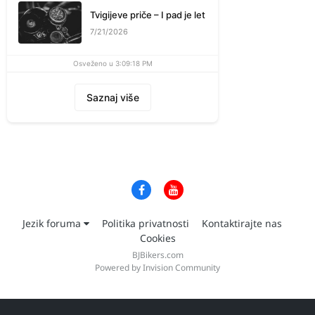
Tvigijeve priče – I pad je let
7/21/2026
Osveženo u 3:09:18 PM
Saznaj više
Jezik foruma
Politika privatnosti
Kontaktirajte nas
Cookies
BJBikers.com
Powered by Invision Community