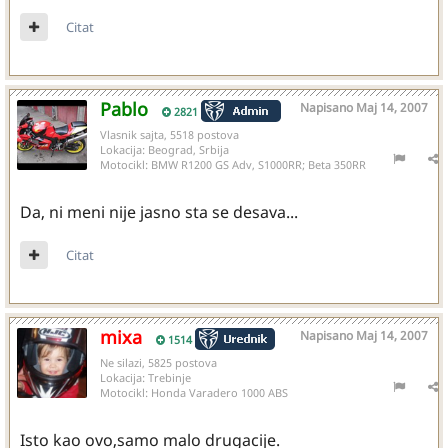
Citat
Pablo
Napisano
Maj 14, 2007
2821
Vlasnik sajta, 5518 postova
Lokacija:
Beograd, Srbija
Motocikl:
BMW R1200 GS Adv, S1000RR; Beta 350RR
Da, ni meni nije jasno sta se desava...
Citat
mixa
Napisano
Maj 14, 2007
1514
Ne silazi, 5825 postova
Lokacija:
Trebinje
Motocikl:
Honda Varadero 1000 ABS
Isto kao ovo,samo malo drugacije.