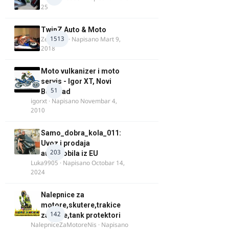
25
TwinZ Auto & Moto
1513
Zeljkamp
· Napisano
Mart 9,
2018
Moto vulkanizer i moto
servis - Igor XT, Novi
51
Beograd
igorxt
· Napisano
Novembar 4,
2010
Samo_dobra_kola_011:
Uvoz i prodaja
203
automobila iz EU
Luka9905
· Napisano
Octobar 14,
2024
Nalepnice za
motore,skutere,trakice
142
za felne,tank protektori
NalepniceZaMotoreNis
· Napisano