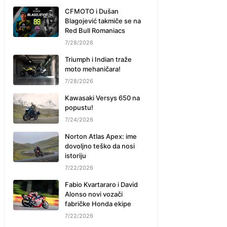
CFMOTO i Dušan
Blagojević takmiče se na
Red Bull Romaniacs
7/28/2026
Triumph i Indian traže
moto mehaničara!
7/28/2026
Kawasaki Versys 650 na
popustu!
7/24/2026
Norton Atlas Apex: ime
dovoljno teško da nosi
istoriju
7/22/2026
Fabio Kvartararo i David
Alonso novi vozači
fabričke Honda ekipe
7/22/2026