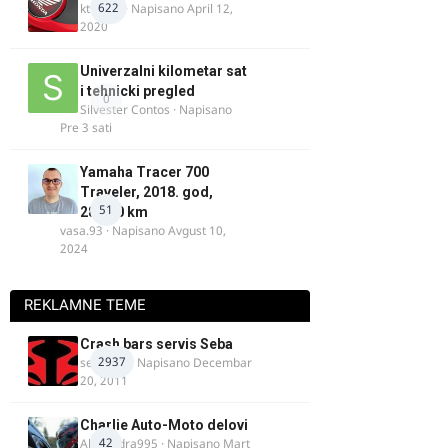
622
ktm600
· Napisano
April 12,
2020
Univerzalni kilometar sat
i tehnicki pregled
0
Silvester Contos
· Napisano
Pre 3 sati
Yamaha Tracer 700
Traveler, 2018. god,
51
28.100 km
vasa.93
· Napisano
Avgust 10,
2024
REKLAMNE TEME
Crash bars servis Seba
2937
seba011
· Napisano
Decembar
20, 2011
Charlie Auto-Moto delovi
42
Alexandra995
· Napisano
Mart