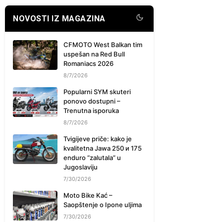
NOVOSTI IZ MAGAZINA
CFMOTO West Balkan tim
uspešan na Red Bull
Romaniacs 2026
8/7/2026
Popularni SYM skuteri
ponovo dostupni –
Trenutna isporuka
8/7/2026
Tvigijeve priče: kako je
kvalitetna Jawa 250 и 175
enduro “zalutala” u
Jugoslaviju
7/30/2026
Moto Bike Kać –
Saopštenje o Ipone uljima
7/30/2026