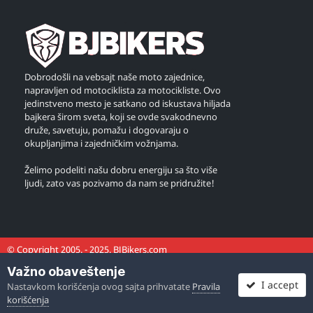
Dobrodošli na vebsajt naše moto zajednice,
napravljen od motociklista za motocikliste. Ovo
jedinstveno mesto je satkano od iskustava hiljada
bajkera širom sveta, koji se ovde svakodnevno
druže, savetuju, pomažu i dogovaraju o
okupljanjima i zajedničkim vožnjama.
Želimo podeliti našu dobru energiju sa što više
ljudi, zato vas pozivamo da nam se pridružite!
© Copyright 2005. - 2025. BJBikers.com
Važno obaveštenje
I accept
Nastavkom korišćenja ovog sajta prihvatate
Pravila
korišćenja