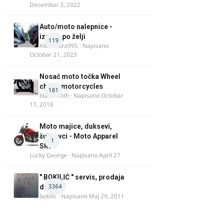
Decembar 3, 2022
Auto/moto nalepnice -
izrada po želji
119
Alexandra995
· Napisano
Octobar 21, 2023
Nosač moto točka Wheel
chock motorcycles
181
blacksmith
· Napisano
Octobar
17, 2018
Moto majice, duksevi,
šuškavci - Moto Apparel
1
SRB
Lucky George
· Napisano
April 27
" BOKILIĆ " servis, prodaja
3364
delova
bokilic
· Napisano
Maj 29, 2011