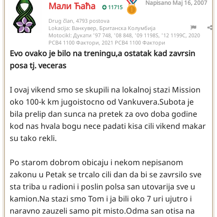
Napisano
Maj 16, 2007
Мали Ћаћа
11715
Drug član, 4793 postova
Lokacija:
Ванкувер, Британска Колумбија
Motocikl:
Дукати '97 748, '08 848, '09 1198S, '12 1199С, 2020
РСВ4 1100 Фактори, 2021 РСВ4 1100 Фактори
Evo ovako je bilo na treningu,a ostatak kad zavrsin
posa tj. veceras
I ovaj vikend smo se skupili na lokalnoj stazi Mission
oko 100-k km jugoistocno od Vankuvera.Subota je
bila prelip dan sunca na pretek za ovo doba godine
kod nas hvala bogu nece padati kisa cili vikend makar
su tako rekli.
Po starom dobrom obicaju i nekom nepisanom
zakonu u Petak se trcalo cili dan da bi se zavrsilo sve
sta triba u radioni i poslin polsa san utovarija sve u
kamion.Na stazi smo Tom i ja bili oko 7 uri ujutro i
naravno zauzeli samo pit misto.Odma san otisa na