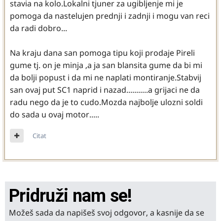
stavia na kolo.Lokalni tjuner za ugibljenje mi je
pomoga da nastelujen prednji i zadnji i mogu van reci
da radi dobro...
Na kraju dana san pomoga tipu koji prodaje Pireli
gume tj. on je minja ,a ja san blansita gume da bi mi
da bolji popust i da mi ne naplati montiranje.Stabvij
san ovaj put SC1 naprid i nazad...........a grijaci ne da
radu nego da je to cudo.Mozda najbolje ulozni soldi
do sada u ovaj motor.....
Citat
Pridruži nam se!
Možeš sada da napišeš svoj odgovor, a kasnije da se