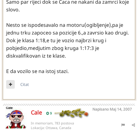
Samo par rijeci dok se Caca ne nakani da zamrci koje
slovo.
Nesto se ispodesavalo na motoru(ogibljenje),pa je
jednu trku zapoceo sa pozicije 6.,a zavrsio kao drugi.
Dok je klasa 1:18,e tu je vozio najbrzi krug i
pobjedio,medjutim zbog kruga 1:17:3 je
diskvalifikovan iz te klase.
E da vozilo se na istoj stazi.
Citat
Napisano
Maj 14, 2007
Cale
9
In memoriam, 783 postova
Lokacija:
Ottawa, Canada