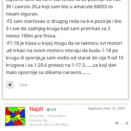
30 i zavrsio 20,a koji sam bio u amarute 600SS to
nisam siguran.
-F2 sam startovao iz drugog reda sa 6-e pozicije i bio
3-i sve do zadnjeg kruga kad sam pretrkao za 3
mesto 100m pre finisa.
-F1:18 je klasa u kojoj mogu da se takmicu svi motori
,ali trkaci na svom motoru moraju da budu 1:18 po
krugu ili sporije,ja sam vodio od starat do cija 9 od 10
krugova i sa 1:20.6 preaso na 1:17.3.......za koji dan
malo opsirnije sa slikama naravno........
Citat
Najzli
Napisano
Maj 14, 2007
219
Drug član, 1194 postova
Lokacija:
Bg
Motocikl:
Africa CRF1000L