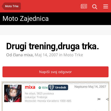
Moto Trke
Moto Zajednica
Drugi trening,druga trka.
Od člana
mixa
,
Maj 14, 2007
in
Moto Trke
Napiši svoj odgovor
mixa
Napisano
Maj 14, 2007
1514
Ne silazi, 5825 postova
Lokacija:
Trebinje
Motocikl:
Honda Varadero 1000 ABS