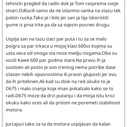
tehnicki pregled da radin dok je Tom rasprema svoje
stvari.Odlucili samo da ne izlazimo vanka na stazu tek
polsin rucka.Tako je i bilo jer san ja tija iskoristiti
gume iz prva trke pa da sa svjezin pocnes drugu.
Uspija san na tazu izaci par puta i tu sa se malo
poigra sa par trkaca u mojoj klasi 600ss kojima su
usta veca od onoga sta nose medju nogama.Oba su
vozili Kawe 600 par godina stare.Na pravu ih ja
sustizen ali posto je ovo trening nema potribe dase
izlazen nekih opasnostima ili pravin gluposti jer ovu
da ih priteknen.Ali kad su dole na red okuke to je
D675 i malo znanja koje iman pokalzalo kako se to
radi.D675 moze da drzi putanju i da minja istu kroz
okuku kako oces ali da pritom ne poremeti stabilnost
motora.
Jurcajuci tako za ta da motora uspijasan da kalan