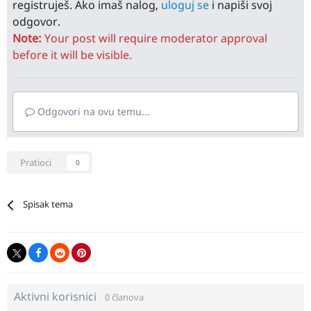
registruješ. Ako imaš nalog,
uloguj se
i napiši svoj
odgovor.
Note:
Your post will require moderator approval
before it will be visible.
Odgovori na ovu temu...
Pratioci
0
Spisak tema
Aktivni korisnici
0 članova