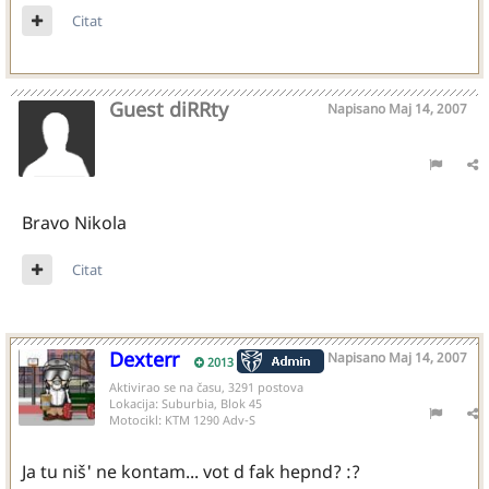
Citat
Guest diRRty
Napisano
Maj 14, 2007
Bravo Nikola
Citat
Dexterr
Napisano
Maj 14, 2007
2013
Aktivirao se na času, 3291 postova
Lokacija:
Suburbia, Blok 45
Motocikl:
KTM 1290 Adv-S
Ja tu niš' ne kontam... vot d fak hepnd? :?