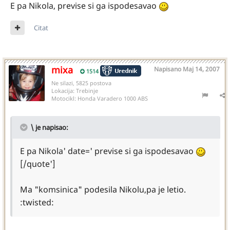
E pa Nikola, previse si ga ispodesavao
Citat
mixa
Napisano
Maj 14, 2007
1514
Ne silazi, 5825 postova
Lokacija:
Trebinje
Motocikl:
Honda Varadero 1000 ABS
\ je napisao:
E pa Nikola' date=' previse si ga ispodesavao
[/quote']
Ma "komsinica" podesila Nikolu,pa je letio.
:twisted: