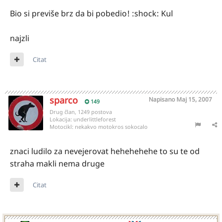
Bio si previše brz da bi pobedio! :shock: Kul
najzli
Citat
sparco
Napisano
Maj 15, 2007
149
Drug član, 1249 postova
Lokacija:
underlittleforest
Motocikl:
nekakvo motokros sokocalo
znaci ludilo za nevejerovat hehehehehe to su te od
straha makli nema druge
Citat