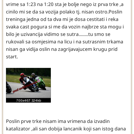
vrime sa 1:23 na 1:20 sta je bolje nego iz prva trke ,a
cinilo mi se da sa vozija polako tj. nisan ostro.Poslin
treninga jedna od ta dva mi je dosa cestitati i reka
svaka cast pogura si me da vozin najbrze sta mogu i
bilo je uzivancija vidimo se sutra........tu smo se
rukovali sa osmjesima na licu i na sutrasnim trkama
nisan ga vidija oslin na zagrijavajucem krugu prid
start.
Poslin prve trke nisam ima vrimena da izvadin
katalizator ,ali san dobija lancanik koji san istog dana