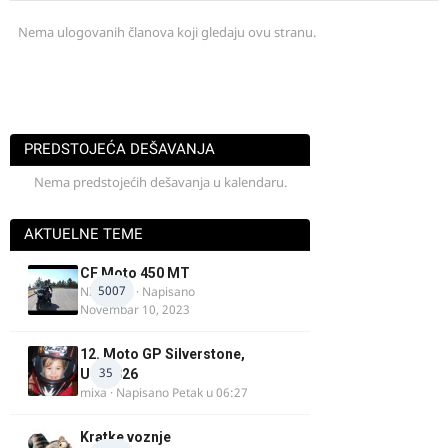
Nema ulogovanih članova koji gledaju ovu stranu.
PREDSTOJEĆA DEŠAVANJA
Nema predstojećih dešavanja u kalendaru.
AKTUELNE TEME
CF Moto 450 MT
5007
NIKOLA 1
· Napisano
Novembar 10, 2023
12. Moto GP Silverstone,
35
UK, 2026
mixa
· Napisano
Petak u 06:27
Kratke voznje