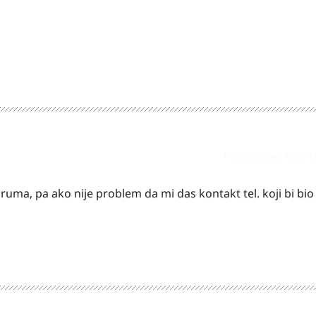
Prijavi odgovor kao pr
foruma, pa ako nije problem da mi das kontakt tel. koji bi bi