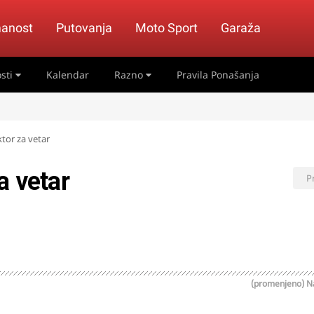
anost
Putovanja
Moto Sport
Garaža
sti
Kalendar
Razno
Pravila Ponašanja
tor za vetar
a vetar
P
(promenjeno)
N