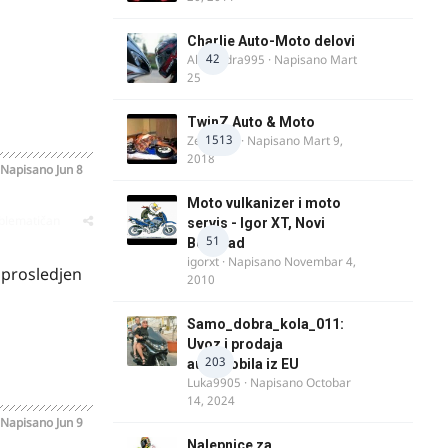
Charlie Auto-Moto delovi
42
Alexandra995
· Napisano
Mart
25
TwinZ Auto & Moto
1513
Zeljkamp
· Napisano
Mart 9,
2018
Napisano
Jun 8
Moto vulkanizer i moto
oblematičan
servis - Igor XT, Novi
51
Beograd
igorxt
· Napisano
Novembar 4,
o prosledjen
2010
Samo_dobra_kola_011:
Uvoz i prodaja
203
automobila iz EU
Luka9905
· Napisano
Octobar
14, 2024
Napisano
Jun 9
Nalepnice za