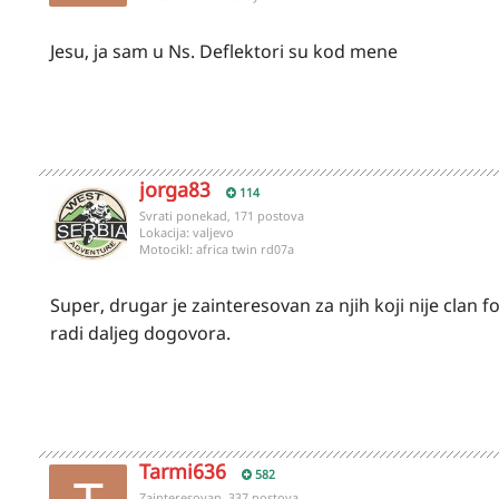
Jesu, ja sam u Ns. Deflektori su kod mene
jorga83
114
Svrati ponekad, 171 postova
Lokacija:
valjevo
Motocikl:
africa twin rd07a
Super, drugar je zainteresovan za njih koji nije clan 
radi daljeg dogovora.
Tarmi636
582
Zainteresovan, 337 postova