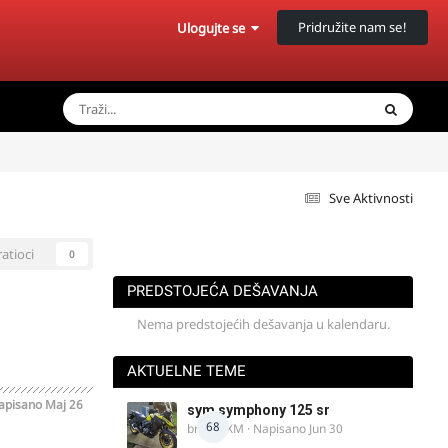
Pridružite nam se!
Ulogujte se
Sve Aktivnosti
ratioci
0
PREDSTOJEĆA DEŠAVANJA
Nema predstojećih dešavanja u kalendaru.
AKTUELNE TEME
apisano
Maj 26
sym symphony 125 sr
68
brankoXM
· Napisano
Jun 30