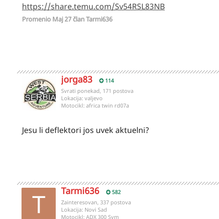
https://share.temu.com/Sv54RSL83NB
Promenio
Maj 27
član Tarmi636
jorga83
114
Svrati ponekad, 171 postova
Lokacija:
valjevo
Motocikl:
africa twin rd07a
Jesu li deflektori jos uvek aktuelni?
Tarmi636
582
Zainteresovan, 337 postova
Lokacija:
Novi Sad
Motocikl:
ADX 300 Sym