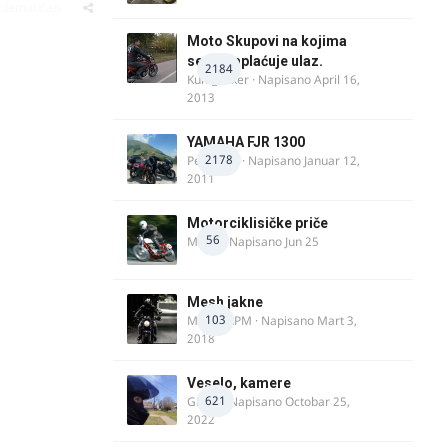
oblematičan
Moto Skupovi na kojima
se ne naplaćuje ulaz.
2184
Kum_Mixer
· Napisano
April 16,
2013
YAMAHA FJR 1300
2178
Petartdm
· Napisano
Januar 12,
2011
Motorciklisičke priče
56
MIHO
· Napisano
Jun 25
Mesh jakne
103
MostarRPM
· Napisano
Mart 3,
2018
Veselo, kamere
621
GR 46
· Napisano
Octobar 25,
2022