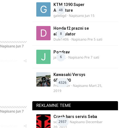
KTM 1390 Super
48
Adventure
galebgd
· Napisano
Jun 15
Honda f2 prazni se
8
akomulator
Dule1406
· Napisano
Pre 5 sati
Napisano
Jun 7
Pozdrav
6
jasminc
· Napisano
Pre 7 sati
oblematičan
Kawasaki Versys
650/1000
4326
ProMaster
· Napisano
Mart 25,
2019
REKLAMNE TEME
Napisano
Jun 7
Crash bars servis Seba
2937
seba011
· Napisano
Decembar
oblematičan
20, 2011