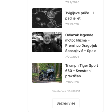
7/22/2026
Tvigijeve priče – I
pad je let
7/21/2026
Odlazak legende
motociklizma –
Preminuo Dragoljub
Spasojević – Spale
7/20/2026
Triumph Tiger Sport
660 – Svestran i
praktičan
7/16/2026
Osveženo u 3:55:10 PM
Saznaj više