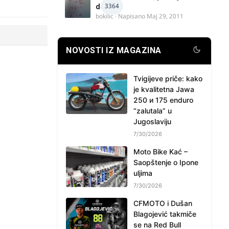
3364
delova
bokilic
· Napisano
Maj 29, 2011
NOVOSTI IZ MAGAZINA
Tvigijeve priče: kako
je kvalitetna Jawa
250 и 175 enduro
“zalutala” u
Jugoslaviju
7/30/2026
Moto Bike Kać –
Saopštenje o Ipone
uljima
7/30/2026
CFMOTO i Dušan
Blagojević takmiče
se na Red Bull