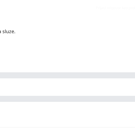
Prijavi odgovor kao pr
 sluze.