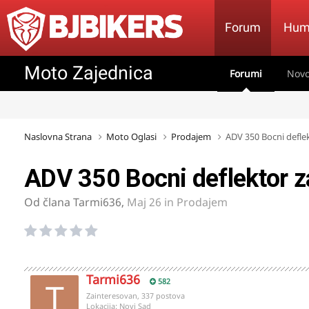
Forum
Hum
Moto Zajednica
Forumi
Novo
Naslovna Strana
Moto Oglasi
Prodajem
ADV 350 Bocni deflek
ADV 350 Bocni deflektor z
Od člana
Tarmi636
,
Maj 26
in
Prodajem
Tarmi636
582
Zainteresovan, 337 postova
Lokacija:
Novi Sad