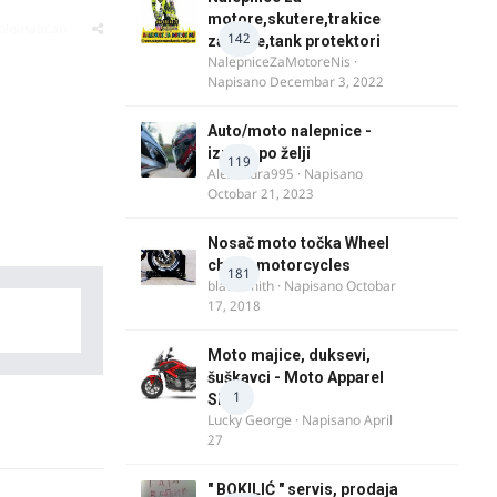
motore,skutere,trakice
oblematičan
142
za felne,tank protektori
NalepniceZaMotoreNis
·
Napisano
Decembar 3, 2022
Auto/moto nalepnice -
izrada po želji
119
Alexandra995
· Napisano
Octobar 21, 2023
Nosač moto točka Wheel
chock motorcycles
181
blacksmith
· Napisano
Octobar
17, 2018
Moto majice, duksevi,
šuškavci - Moto Apparel
1
SRB
Lucky George
· Napisano
April
27
" BOKILIĆ " servis, prodaja