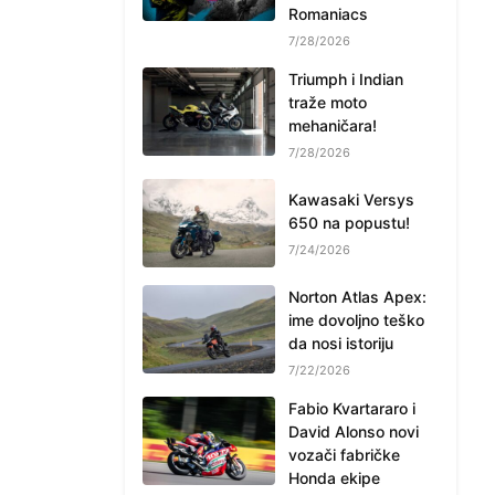
Romaniacs
7/28/2026
Triumph i Indian
traže moto
mehaničara!
7/28/2026
Kawasaki Versys
650 na popustu!
7/24/2026
Norton Atlas Apex:
ime dovoljno teško
da nosi istoriju
7/22/2026
Fabio Kvartararo i
David Alonso novi
vozači fabričke
Honda ekipe