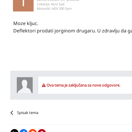
Lokacija:
Novi Sad
Motocikl:
ADX 300 Sym
Moze kljuc.
Deflektori prodati jorginom drugaru. U zdravlju da ga
Ova tema je zaključana za nove odgovore.
Spisak tema