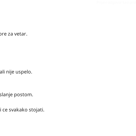
Prijavi odgovor kao pr
re za vetar.
li nije uspelo.
 slanje postom.
ce svakako stojati.