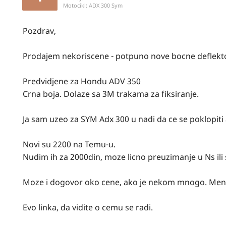
Motocikl:
ADX 300 Sym
Pozdrav,
Prodajem nekoriscene - potpuno nove bocne deflekto
Predvidjene za Hondu ADV 350
Crna boja. Dolaze sa 3M trakama za fiksiranje.
Ja sam uzeo za SYM Adx 300 u nadi da ce se poklopiti a
Novi su 2200 na Temu-u.
Nudim ih za 2000din, moze licno preuzimanje u Ns ili
Moze i dogovor oko cene, ako je nekom mnogo. Meni 
Evo linka, da vidite o cemu se radi.