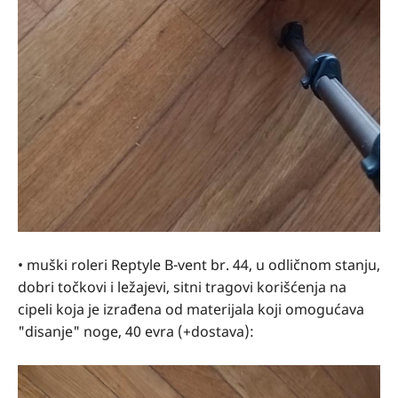
• muški roleri Reptyle B-vent br. 44, u odličnom stanju,
dobri točkovi i ležajevi, sitni tragovi korišćenja na
cipeli koja je izrađena od materijala koji omogućava
"disanje" noge, 40 evra (+dostava):