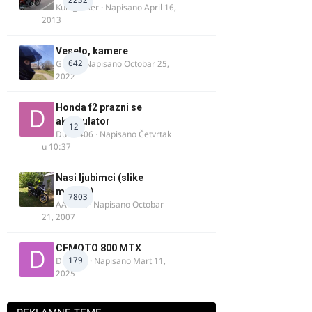
Kum_Mixer
· Napisano
April 16,
2013
Veselo, kamere
642
GR 46
· Napisano
Octobar 25,
2022
Honda f2 prazni se
akomulator
12
Dule1406
· Napisano
Četvrtak
u 10:37
Nasi ljubimci (slike
motora)
7803
AArnold
· Napisano
Octobar
21, 2007
CFMOTO 800 MTX
179
Duta_91
· Napisano
Mart 11,
2025