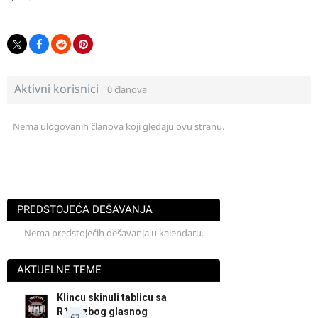
Aktivni korisnici
0 članova
Nema ulogovanih članova koji gledaju ovu stranu.
PREDSTOJEĆA DEŠAVANJA
Nema predstojećih dešavanja u kalendaru.
AKTUELNE TEME
Klincu skinuli tablicu sa
R125 zbog glasnog
67