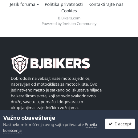
Jezik foruma
Politika privatnosti
Kontaktirajte nas
Cookies
BJBikers.com
Powered by Invision Community
Dobrodošli na vebsajt naše moto zajednice,
napravljen od motociklista za motocikliste. Ovo
jedinstveno mesto je satkano od iskustava hiljada
bajkera širom sveta, koji se ovde svakodnevno
druže, savetuju, pomažu i dogovaraju o
okupljanjima i zajedničkim vožnjama.
Važno obaveštenje
Želimo podeliti našu dobru energiju sa što više
I accept
Nastavkom korišćenja ovog sajta prihvatate
Pravila
ljudi, zato vas pozivamo da nam se pridružite!
korišćenja