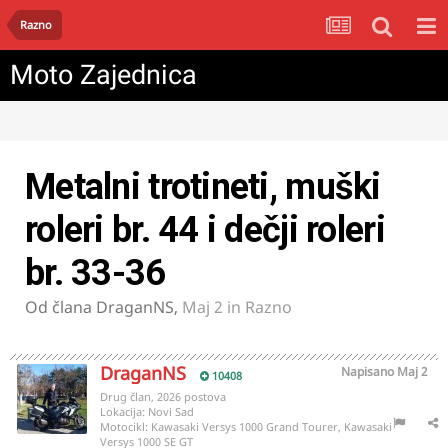
Razno
Moto Zajednica
Metalni trotineti, muški
roleri br. 44 i dečji roleri
br. 33-36
Od člana
DraganNS
,
Maj 2
in
Razno
DraganNS
Napisano
Maj 2
10408
Drug član, 2026 postova
Lokacija:
Novi Sad
Motocikl:
Kawasaki Versys 1000 Grand Tourer, Kawasaki
Versys 1000 SE GT