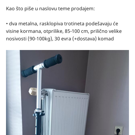
Kao što piše u naslovu teme prodajem:
• dva metalna, rasklopiva trotineta podešavaju će
visine kormana, otprilike, 85-100 cm, prilično velike
nosivosti (90-100kg), 30 evra (+dostava) komad