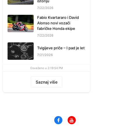
istoriju
7/22/2026
Fabio Kvartararo i David
Alonso novi vozači
fabričke Honda ekipe
7/22/2026
Tvigijeve priče – I pad je let
7/21/2026
Osveženo u 2:19:54 PM
Saznaj više