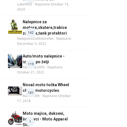
Luka9905
· Napisano
Octobar 14,
2024
Nalepnice za
motore,skutere,trakice
142
za felne,tank protektori
NalepniceZaMotoreNis
· Napisano
Decembar 3, 2022
Auto/moto nalepnice -
izrada po želji
119
Alexandra995
· Napisano
Octobar 21, 2023
Nosač moto točka Wheel
chock motorcycles
181
blacksmith
· Napisano
Octobar
17, 2018
Moto majice, duksevi,
šuškavci - Moto Apparel
1
SRB