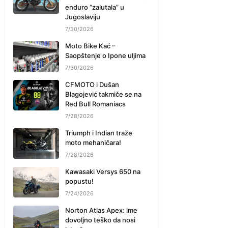
enduro “zalutala” u
Jugoslaviju
7/30/2026
Moto Bike Kać –
Saopštenje o Ipone uljima
7/30/2026
CFMOTO i Dušan
Blagojević takmiče se na
Red Bull Romaniacs
7/28/2026
Triumph i Indian traže
moto mehaničara!
7/28/2026
Kawasaki Versys 650 na
popustu!
7/24/2026
Norton Atlas Apex: ime
dovoljno teško da nosi