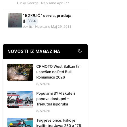
Lucky George
· Napisano
April 27
" BOKILIĆ " servis, prodaja
3364
delova
bokilic
· Napisano
Maj 29, 2011
NOVOSTI IZ MAGAZINA
CFMOTO West Balkan tim
uspešan na Red Bull
Romaniacs 2026
8/7/2026
Popularni SYM skuteri
ponovo dostupni –
Trenutna isporuka
8/7/2026
Tvigijeve priče: kako je
kvalitetna Jawa 250 и 175