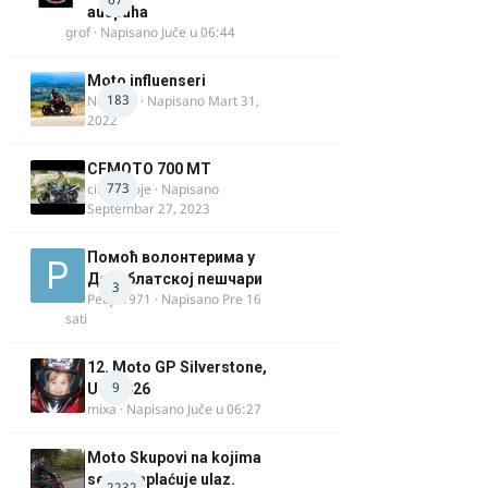
auspuha
grof
· Napisano
Juče u 06:44
Moto influenseri
183
Nolanka
· Napisano
Mart 31,
2022
CFMOTO 700 MT
773
cika miloje
· Napisano
Septembar 27, 2023
Помоћ волонтерима у
Делиблатској пешчари
3
Pedja1971
· Napisano
Pre 16
sati
12. Moto GP Silverstone,
9
UK, 2026
mixa
· Napisano
Juče u 06:27
Moto Skupovi na kojima
se ne naplaćuje ulaz.
2232