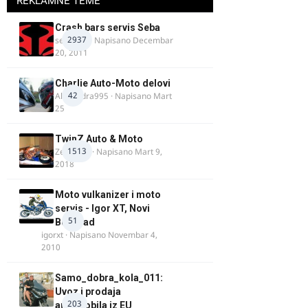
REKLAMNE TEME
Crash bars servis Seba
2937
seba011
· Napisano
Decembar
20, 2011
Charlie Auto-Moto delovi
42
Alexandra995
· Napisano
Mart
25
TwinZ Auto & Moto
1513
Zeljkamp
· Napisano
Mart 9,
2018
Moto vulkanizer i moto
servis - Igor XT, Novi
51
Beograd
igorxt
· Napisano
Novembar 4,
2010
Samo_dobra_kola_011:
Uvoz i prodaja
203
automobila iz EU