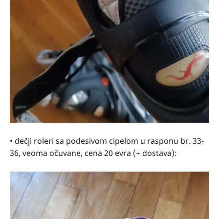
• dečji roleri sa podesivom cipelom u rasponu br. 33-
36, veoma očuvane, cena 20 evra (+ dostava):