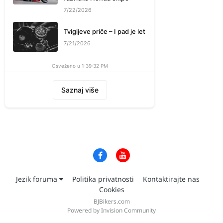
7/22/2026
Tvigijeve priče – I pad je let
7/21/2026
Osveženo u 1:39:32 PM
Saznaj više
Jezik foruma
Politika privatnosti
Kontaktirajte nas
Cookies
BJBikers.com
Powered by Invision Community