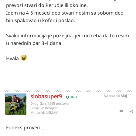
prevozi stvari do Perudje ili okoline.
Idem na 4-5 meseci deo stvari nosim sa sobom deo
bih spakovao u kofer i poslao.
Svaka informacija je pozeljna, jer mi treba da to resim
u narednih par 3-4 dana
Hvala
slobasuper9
Napisano
Maj 1
3437
Drug član, 1285 postova
Lokacija:
Beograd
Motocikl:
NEMAM
Fudeks proveri...