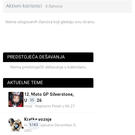
Aktivni korisnici
0 članova
Nema ulogovanih članova koji gledaju ovu stranu.
PREDSTOJEĆA DEŠAVANJA
Nema predstojećih dešavanja u kalendaru.
AKTUELNE TEME
12. Moto GP Silverstone,
35
UK, 2026
mixa
· Napisano
Petak u 06:27
Kratke voznje
5183
lalajko
· Napisano
Decembar 9,
2007