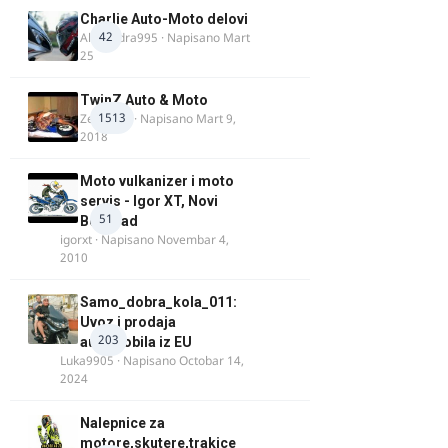
Charlie Auto-Moto delovi
42
Alexandra995
· Napisano
Mart
25
TwinZ Auto & Moto
1513
Zeljkamp
· Napisano
Mart 9,
2018
Moto vulkanizer i moto
servis - Igor XT, Novi
51
Beograd
igorxt
· Napisano
Novembar 4,
2010
Samo_dobra_kola_011:
Uvoz i prodaja
203
automobila iz EU
Luka9905
· Napisano
Octobar 14,
2024
Nalepnice za
motore,skutere,trakice