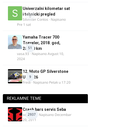
Univerzalni kilometar sat
i tehnicki pregled
0
Silvester Contos
· Napisano
Pre 1 sat
Yamaha Tracer 700
Traveler, 2018. god,
51
28.100 km
vasa.93
· Napisano
Avgust 10,
2024
12. Moto GP Silverstone
9
UK 2026
Fredi
· Napisano
Petak u 17:20
REKLAMNE TEME
Crash bars servis Seba
2937
seba011
· Napisano
Decembar
20, 2011