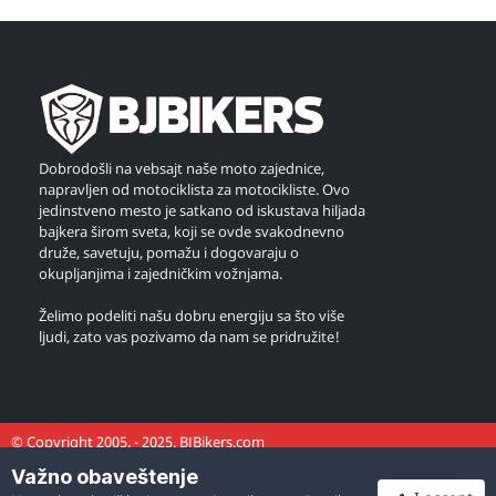
Dobrodošli na vebsajt naše moto zajednice,
napravljen od motociklista za motocikliste. Ovo
jedinstveno mesto je satkano od iskustava hiljada
bajkera širom sveta, koji se ovde svakodnevno
druže, savetuju, pomažu i dogovaraju o
okupljanjima i zajedničkim vožnjama.
Želimo podeliti našu dobru energiju sa što više
ljudi, zato vas pozivamo da nam se pridružite!
© Copyright 2005. - 2025. BJBikers.com
Važno obaveštenje