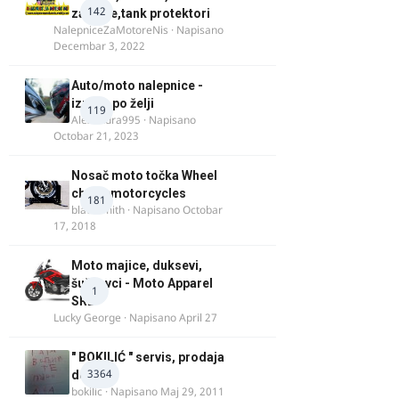
142
za felne,tank protektori
NalepniceZaMotoreNis
· Napisano
Decembar 3, 2022
Auto/moto nalepnice -
izrada po želji
119
Alexandra995
· Napisano
Octobar 21, 2023
Nosač moto točka Wheel
chock motorcycles
181
blacksmith
· Napisano
Octobar
17, 2018
Moto majice, duksevi,
šuškavci - Moto Apparel
1
SRB
Lucky George
· Napisano
April 27
" BOKILIĆ " servis, prodaja
3364
delova
bokilic
· Napisano
Maj 29, 2011