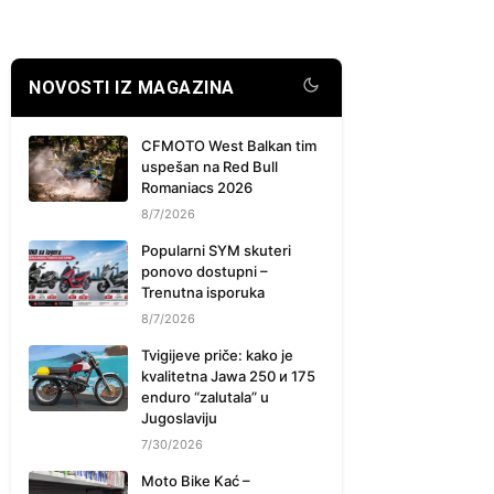
NOVOSTI IZ MAGAZINA
CFMOTO West Balkan tim
uspešan na Red Bull
Romaniacs 2026
8/7/2026
Popularni SYM skuteri
ponovo dostupni –
Trenutna isporuka
8/7/2026
Tvigijeve priče: kako je
kvalitetna Jawa 250 и 175
enduro “zalutala” u
Jugoslaviju
7/30/2026
Moto Bike Kać –