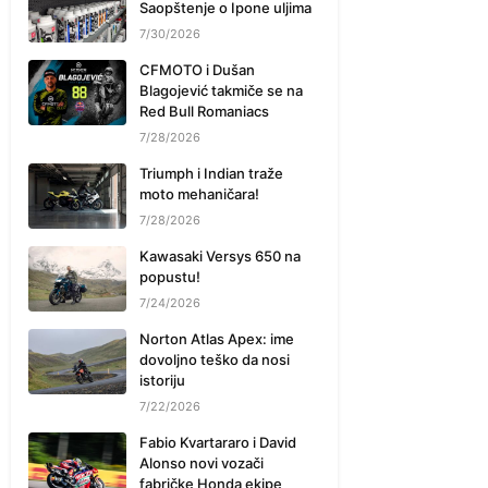
Saopštenje o Ipone uljima
7/30/2026
CFMOTO i Dušan
Blagojević takmiče se na
Red Bull Romaniacs
7/28/2026
Triumph i Indian traže
moto mehaničara!
7/28/2026
Kawasaki Versys 650 na
popustu!
7/24/2026
Norton Atlas Apex: ime
dovoljno teško da nosi
istoriju
7/22/2026
Fabio Kvartararo i David
Alonso novi vozači
fabričke Honda ekipe