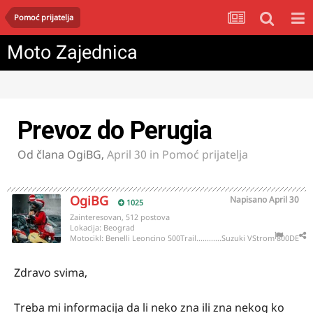
Pomoć prijatelja
Moto Zajednica
Prevoz do Perugia
Od člana
OgiBG
,
April 30
in
Pomoć prijatelja
OgiBG
Napisano
April 30
1025
Zainteresovan, 512 postova
Lokacija:
Beograd
Motocikl:
Benelli Leoncino 500Trail............Suzuki VStrom 800DE
Zdravo svima,
Treba mi informacija da li neko zna ili zna nekog ko