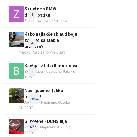
Skripte za BMW
1
dijagnostiku
Zinko
· Napisano
Pre 1 sat
Kako najlakše skinuti boju
za drvo sa stakla
4
prozora?
makikt
· Napisano
Pre 6 sati
Kaciga iz lidla flip-up nova
3
Bor-i-slave
· Napisano
Petak u
19:51
Nasi ljubimci (slike
motora)
7804
AArnold
· Napisano
Octobar
21, 2007
Silkolene FUCHS ulja
622
ktm600
· Napisano
April 12,
2020