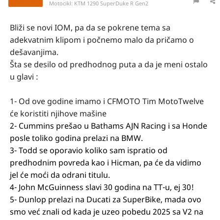
Motocikl:
KTM 1290 SuperDuke R Gen2
Bliži se novi IOM, pa da se pokrene tema sa
adekvatnim klipom i počnemo malo da pričamo o
dešavanjima.
Šta se desilo od predhodnog puta a da je meni ostalo
u glavi
:
1- Od ove godine imamo i CFMOTO Tim MotoTwelve
će koristiti njihove mašine
2- Cummins prešao u Bathams AJN Racing i sa Honde
posle toliko godina prelazi na BMW.
3- Todd se oporavio koliko sam ispratio od
predhodnim povreda kao i Hicman, pa će da vidimo
jel će moći da odrani titulu.
4- John McGuinness slavi 30 godina na TT-u, ej 30!
5- Dunlop prelazi na Ducati za SuperBike, mada ovo
smo već znali od kada je uzeo pobedu 2025 sa V2 na