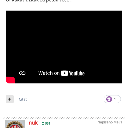
Citat
1
nuk
Napisano
Maj 1
931