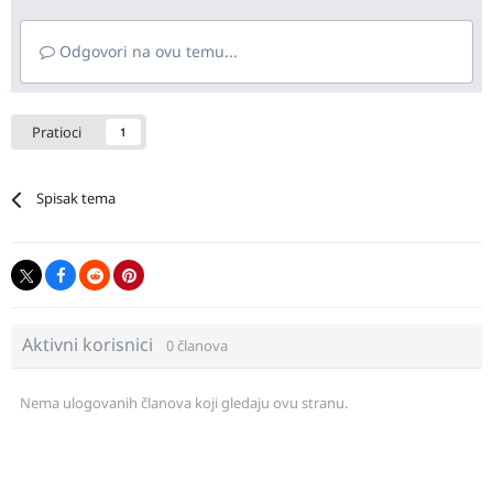
Odgovori na ovu temu...
Pratioci
1
Spisak tema
Aktivni korisnici
0 članova
Nema ulogovanih članova koji gledaju ovu stranu.