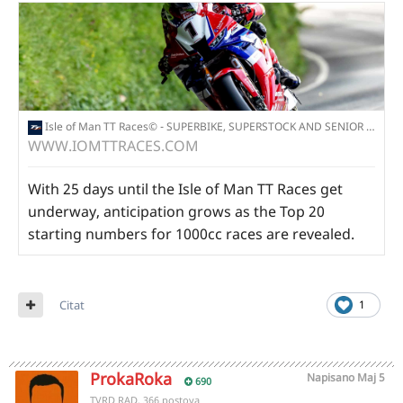
Isle of Man TT Races© - SUPERBIKE, SUPERSTOCK AND SENIOR TT RACES - 2026 Seeded Riders
WWW.IOMTTRACES.COM
With 25 days until the Isle of Man TT Races get
underway, anticipation grows as the Top 20
starting numbers for 1000cc races are revealed.
Citat
1
ProkaRoka
Napisano
Maj 5
690
TVRD RAD, 366 postova