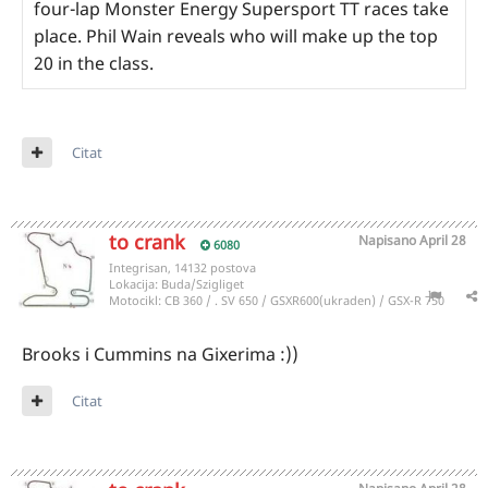
four-lap Monster Energy Supersport TT races take
place. Phil Wain reveals who will make up the top
20 in the class.
Citat
to crank
Napisano
April 28
6080
Integrisan, 14132 postova
Lokacija:
Buda/Szigliget
Motocikl:
CB 360 / . SV 650 / GSXR600(ukraden) / GSX-R 750
Brooks i Cummins na Gixerima
:))
Citat