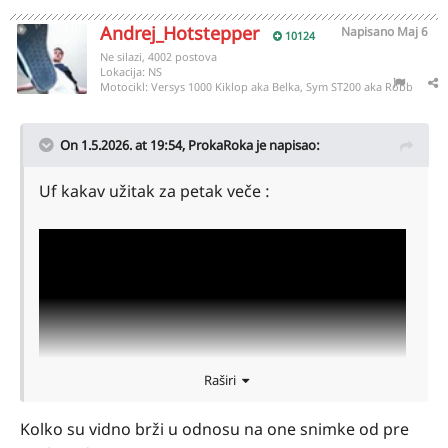
Andrej_Hotstepper
Napisano
Maj 6
10124
Ne silazi, 4002 postova
Lokacija:
NS
Motocikl:
Versys 1000 Kiklop aka Belka, Sym ST200 aka Robb
On 1.5.2026. at 19:54,
ProkaRoka
je napisao:
Uf kakav užitak za petak veče :
Raširi
Kolko su vidno brži u odnosu na one snimke od pre