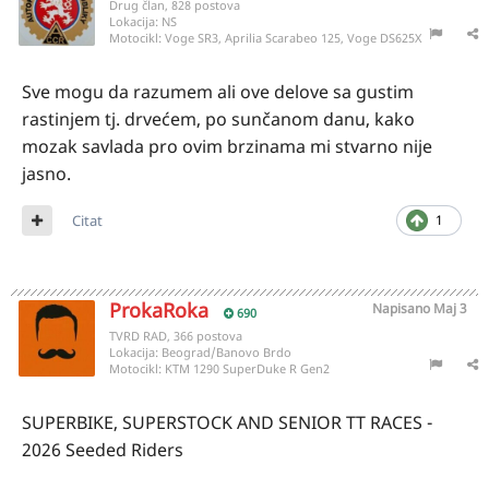
Drug član, 828 postova
Lokacija:
NS
Motocikl:
Voge SR3, Aprilia Scarabeo 125, Voge DS625X
Sve mogu da razumem ali ove delove sa gustim
rastinjem tj. drvećem, po sunčanom danu, kako
mozak savlada pro ovim brzinama mi stvarno nije
jasno.
Citat
1
ProkaRoka
Napisano
Maj 3
690
TVRD RAD, 366 postova
Lokacija:
Beograd/Banovo Brdo
Motocikl:
KTM 1290 SuperDuke R Gen2
SUPERBIKE, SUPERSTOCK AND SENIOR TT RACES -
2026 Seeded Riders