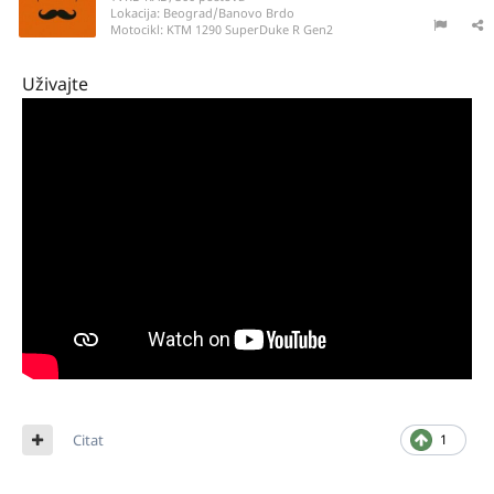
Lokacija:
Beograd/Banovo Brdo
Motocikl:
KTM 1290 SuperDuke R Gen2
Uživajte
Citat
1