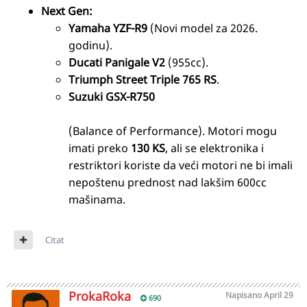
Next Gen:
Yamaha YZF-R9
(Novi model za 2026.
godinu).
Ducati Panigale V2
(955cc).
Triumph Street Triple 765 RS
.
Suzuki GSX-R750
(Balance of Performance). Motori mogu
imati preko
130 KS
, ali se elektronika i
restriktori koriste da veći motori ne bi imali
nepoštenu prednost nad lakšim 600cc
mašinama.
Citat
ProkaRoka
Napisano
April 29
690