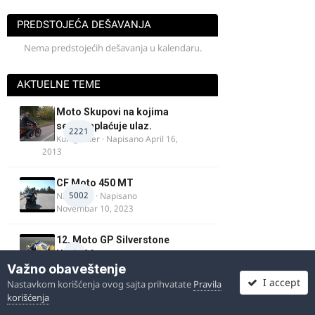
PREDSTOJEĆA DEŠAVANJA
Nema predstojećih dešavanja u kalendaru.
AKTUELNE TEME
Moto Skupovi na kojima
se ne naplaćuje ulaz.
2221
Kum_Mixer
· Napisano
April 16,
2013
CF Moto 450 MT
5002
NIKOLA 1
· Napisano
Novembar 10, 2023
12. Moto GP Silverstone
1
UK 2026
Fredi
· Napisano
Pre 10 sati
Važno obaveštenje
I accept
Nastavkom korišćenja ovog sajta prihvatate
Pravila
korišćenja
Помоћ волонтерима у
Делиблатској пешчари