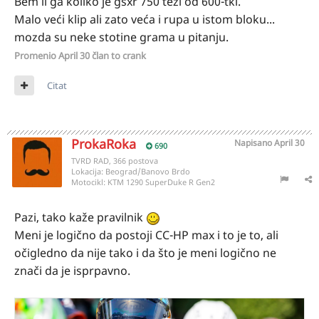
Bem li ga koliko je gsxr 750 teži od 600-tki.
Malo veći klip ali zato veća i rupa u istom bloku...
mozda su neke stotine grama u pitanju.
Promenio
April 30
član to crank
Citat
ProkaRoka
Napisano
April 30
690
TVRD RAD, 366 postova
Lokacija:
Beograd/Banovo Brdo
Motocikl:
KTM 1290 SuperDuke R Gen2
Pazi, tako kaže pravilnik
Meni je logično da postoji CC-HP max i to je to, ali
očigledno da nije tako i da što je meni logično ne
znači da je isprpavno.