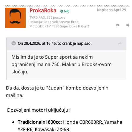
ProkaRoka
Napisano
April 29
690
TVRD RAD, 366 postova
Lokacija:
Beograd/Banovo Brdo
Motocikl:
KTM 1290 SuperDuke R Gen2
On 28.4.2026. at 16:45,
to crank
je napisao:
Mislim da je to Super sport sa nekim
ograničenjima na 750. Makar u Brooks-ovom
slučaju.
Da da, dosta je tu "čudan" kombo dozvoljenih
mašina.
Dozvoljeni motori uključuju:
Tradicionalni 600cc:
Honda CBR600RR, Yamaha
YZF-R6, Kawasaki ZX-6R.