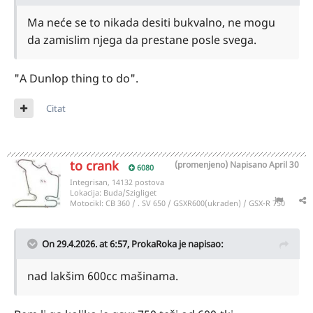
Ma neće se to nikada desiti bukvalno, ne mogu
da zamislim njega da prestane posle svega.
"A Dunlop thing to do".
Citat
to crank
(promenjeno)
Napisano
April 30
6080
Integrisan, 14132 postova
Lokacija:
Buda/Szigliget
Motocikl:
CB 360 / . SV 650 / GSXR600(ukraden) / GSX-R 750
On 29.4.2026. at 6:57,
ProkaRoka
je napisao:
nad lakšim 600cc mašinama.