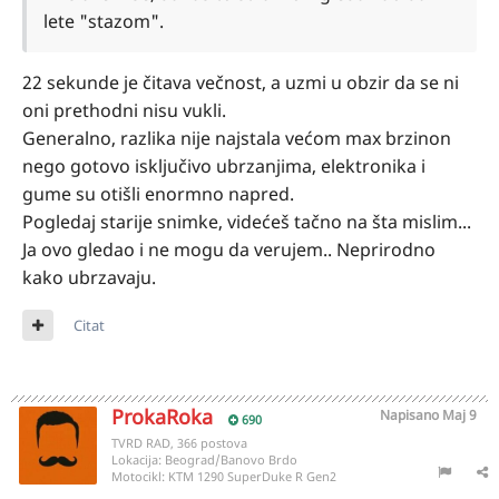
lete "stazom".
22 sekunde je čitava večnost, a uzmi u obzir da se ni
oni prethodni nisu vukli.
Generalno, razlika nije najstala većom max brzinon
nego gotovo isključivo ubrzanjima, elektronika i
gume su otišli enormno napred.
Pogledaj starije snimke, videćeš tačno na šta mislim...
Ja ovo gledao i ne mogu da verujem.. Neprirodno
kako ubrzavaju.
Citat
ProkaRoka
Napisano
Maj 9
690
TVRD RAD, 366 postova
Lokacija:
Beograd/Banovo Brdo
Motocikl:
KTM 1290 SuperDuke R Gen2