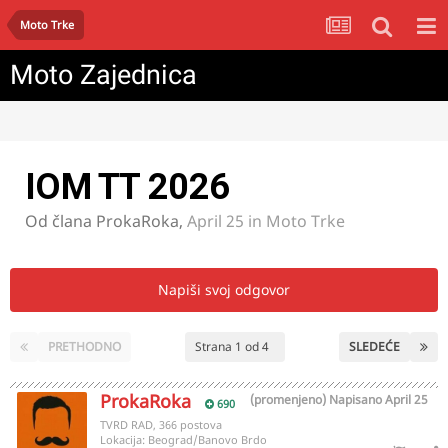
Moto Trke
Moto Zajednica
IOM TT 2026
Od člana
ProkaRoka
,
April 25
in
Moto Trke
Napiši svoj odgovor
PRETHODNO
Strana 1 od 4
SLEDEĆE
ProkaRoka
(promenjeno)
Napisano
April 25
690
TVRD RAD, 366 postova
Lokacija:
Beograd/Banovo Brdo