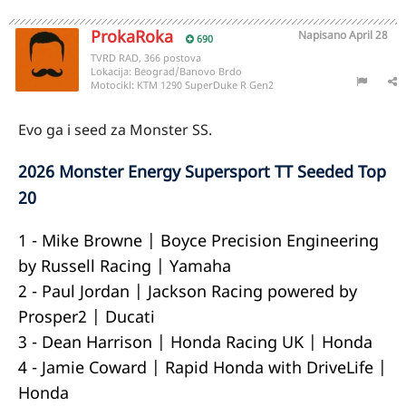
ProkaRoka
Napisano
April 28
690
TVRD RAD, 366 postova
Lokacija:
Beograd/Banovo Brdo
Motocikl:
KTM 1290 SuperDuke R Gen2
Evo ga i seed za Monster SS.
2026 Monster Energy Supersport TT Seeded Top
20
1 - Mike Browne | Boyce Precision Engineering
by Russell Racing | Yamaha
2 - Paul Jordan | Jackson Racing powered by
Prosper2 | Ducati
3 - Dean Harrison | Honda Racing UK | Honda
4 - Jamie Coward | Rapid Honda with DriveLife |
Honda