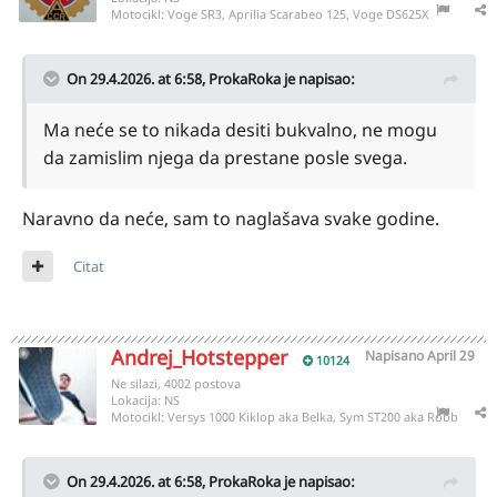
Motocikl:
Voge SR3, Aprilia Scarabeo 125, Voge DS625X
On 29.4.2026. at 6:58,
ProkaRoka
je napisao:
Ma neće se to nikada desiti bukvalno, ne mogu
da zamislim njega da prestane posle svega.
Naravno da neće, sam to naglašava svake godine.
Citat
Andrej_Hotstepper
Napisano
April 29
10124
Ne silazi, 4002 postova
Lokacija:
NS
Motocikl:
Versys 1000 Kiklop aka Belka, Sym ST200 aka Robb
On 29.4.2026. at 6:58,
ProkaRoka
je napisao: