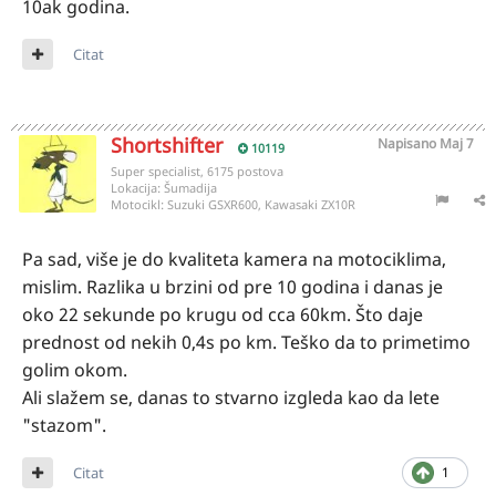
10ak godina.
Citat
Shortshifter
Napisano
Maj 7
10119
Super specialist, 6175 postova
Lokacija:
Šumadija
Motocikl:
Suzuki GSXR600, Kawasaki ZX10R
Pa sad, više je do kvaliteta kamera na motociklima,
mislim. Razlika u brzini od pre 10 godina i danas je
oko 22 sekunde po krugu od cca 60km. Što daje
prednost od nekih 0,4s po km. Teško da to primetimo
golim okom.
Ali slažem se, danas to stvarno izgleda kao da lete
"stazom".
Citat
1