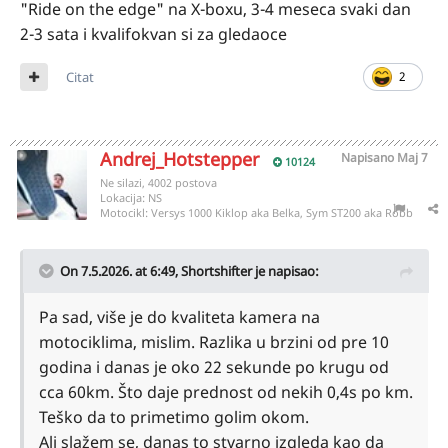
"Ride on the edge" na X-boxu, 3-4 meseca svaki dan
2-3 sata i kvalifokvan si za gledaoce
Citat
2
Andrej_Hotstepper
Napisano
Maj 7
10124
Ne silazi, 4002 postova
Lokacija:
NS
Motocikl:
Versys 1000 Kiklop aka Belka, Sym ST200 aka Robb
On 7.5.2026. at 6:49,
Shortshifter
je napisao:
Pa sad, više je do kvaliteta kamera na
motociklima, mislim. Razlika u brzini od pre 10
godina i danas je oko 22 sekunde po krugu od
cca 60km. Što daje prednost od nekih 0,4s po km.
Teško da to primetimo golim okom.
Ali slažem se, danas to stvarno izgleda kao da