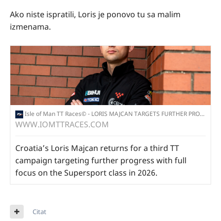
Ako niste ispratili, Loris je ponovo tu sa malim
izmenama.
Isle of Man TT Races© - LORIS MAJCAN TARGETS FURTHER PROGRESS IN 2026 ISLE OF MAN TT RACES
WWW.IOMTTRACES.COM
Croatia’s Loris Majcan returns for a third TT
campaign targeting further progress with full
focus on the Supersport class in 2026.
Citat