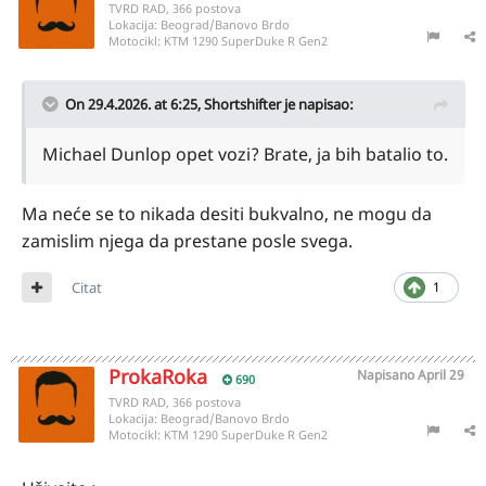
TVRD RAD, 366 postova
Lokacija:
Beograd/Banovo Brdo
Motocikl:
KTM 1290 SuperDuke R Gen2
On 29.4.2026. at 6:25,
Shortshifter
je napisao:
Michael Dunlop opet vozi? Brate, ja bih batalio to.
Ma neće se to nikada desiti bukvalno, ne mogu da
zamislim njega da prestane posle svega.
Citat
1
ProkaRoka
Napisano
April 29
690
TVRD RAD, 366 postova
Lokacija:
Beograd/Banovo Brdo
Motocikl:
KTM 1290 SuperDuke R Gen2