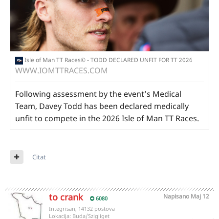
Isle of Man TT Races© - TODD DECLARED UNFIT FOR TT 2026
WWW.IOMTTRACES.COM
Following assessment by the event’s Medical
Team, Davey Todd has been declared medically
unfit to compete in the 2026 Isle of Man TT Races.
Citat
to crank
Napisano
Maj 12
6080
Integrisan, 14132 postova
Lokacija:
Buda/Szigliget