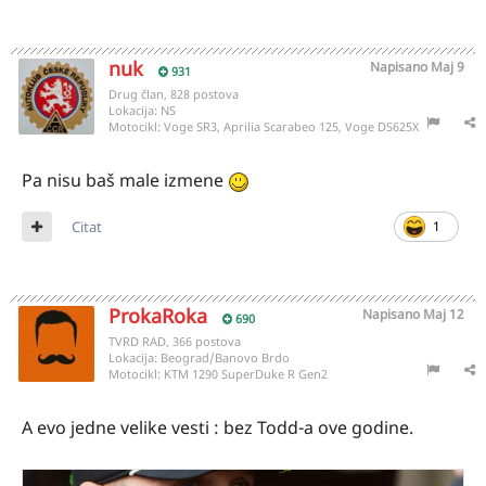
nuk
Napisano
Maj 9
931
Drug član, 828 postova
Lokacija:
NS
Motocikl:
Voge SR3, Aprilia Scarabeo 125, Voge DS625X
Pa nisu baš male izmene
Citat
1
ProkaRoka
Napisano
Maj 12
690
TVRD RAD, 366 postova
Lokacija:
Beograd/Banovo Brdo
Motocikl:
KTM 1290 SuperDuke R Gen2
A evo jedne velike vesti : bez Todd-a ove godine.