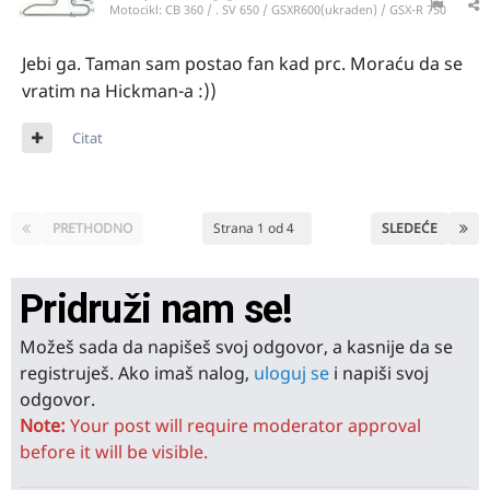
Motocikl:
CB 360 / . SV 650 / GSXR600(ukraden) / GSX-R 750
Jebi ga. Taman sam postao fan kad prc. Moraću da se
vratim na Hickman-a
:))
Citat
PRETHODNO
Strana 1 od 4
SLEDEĆE
Pridruži nam se!
Možeš sada da napišeš svoj odgovor, a kasnije da se
registruješ. Ako imaš nalog,
uloguj se
i napiši svoj
odgovor.
Note:
Your post will require moderator approval
before it will be visible.