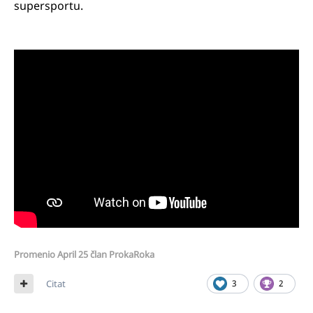
supersportu.
Promenio
April 25
član ProkaRoka
Citat
3
2