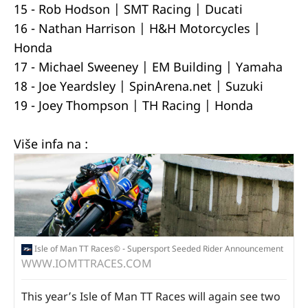
15 - Rob Hodson | SMT Racing | Ducati
16 - Nathan Harrison | H&H Motorcycles |
Honda
17 - Michael Sweeney | EM Building | Yamaha
18 - Joe Yeardsley | SpinArena.net | Suzuki
19 - Joey Thompson | TH Racing | Honda
Više infa na :
Isle of Man TT Races© - Supersport Seeded Rider Announcement
WWW.IOMTTRACES.COM
This year’s Isle of Man TT Races will again see two