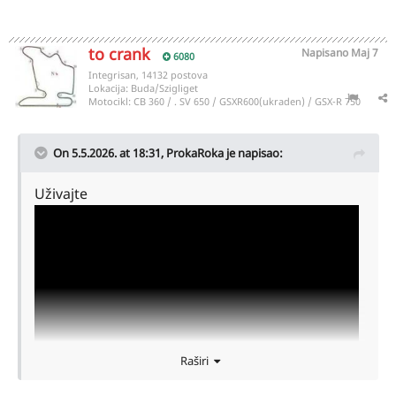
to crank
Napisano
Maj 7
6080
Integrisan, 14132 postova
Lokacija:
Buda/Szigliget
Motocikl:
CB 360 / . SV 650 / GSXR600(ukraden) / GSX-R 750
On 5.5.2026. at 18:31,
ProkaRoka
je napisao:
Uživajte
Raširi