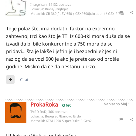
Integrisan, 14132 postova
Lokacija:
Buda/Szigliget
Motocikl:
CB 360 / . SV 650 / GSXR600(ukraden) / GSX-R 750
To je polazište, ima dodatni faktor na extremno
zahtevnoj trci kao što je TT. Iz 600-tki mora duša da se
izvadi da bi bile konkurentne a 750 mora da se
pridavi... šta je lakše i jeftinije i bezbednije? Jesini
razlog da se vozi 600 je ako је pretekao od prošle
godine. Mislim da če da nestanu ubrzo.
Citat
ProkaRoka
Napisano
Maj 1
690
TVRD RAD, 366 postova
Lokacija:
Beograd/Banovo Brdo
Motocikl:
KTM 1290 SuperDuke R Gen2
Uf kakav užitak za petak veče :