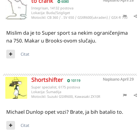
to crank
Napisano
April 28
6080
Integrisan, 14132 postova
Lokacija:
Buda/Szigliget
Motocikl:
CB 360 / . SV 650 / GSXR600(ukraden) / GSX-R 750
Mislim da je to Super sport sa nekim ograničenjima
na 750. Makar u Brooks-ovom slučaju.
Citat
Shortshifter
Napisano
April 29
10119
Super specialist, 6175 postova
Lokacija:
Šumadija
Motocikl:
Suzuki GSXR600, Kawasaki ZX10R
Michael Dunlop opet vozi? Brate, ja bih batalio to.
Citat