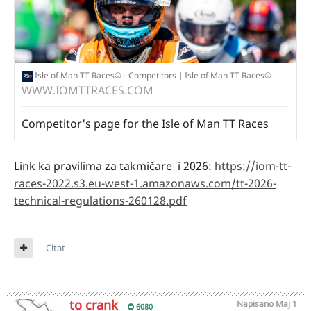
Isle of Man TT Races© - Competitors | Isle of Man TT Races©
WWW.IOMTTRACES.COM
Competitor's page for the Isle of Man TT Races
Link ka pravilima za takmičare i 2026:
https://iom-tt-
races-2022.s3.eu-west-1.amazonaws.com/tt-2026-
technical-regulations-260128.pdf
Citat
to crank
Napisano
Maj 1
6080