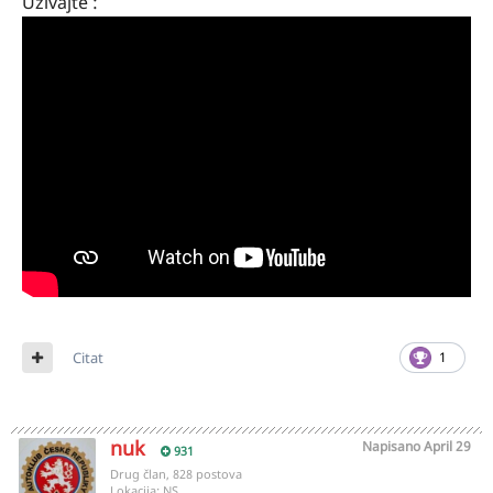
Uživajte :
Citat
1
nuk
Napisano
April 29
931
Drug član, 828 postova
Lokacija:
NS