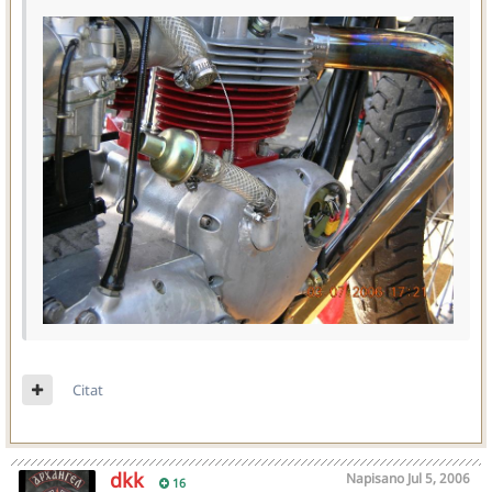
Citat
dkk
Napisano
Jul 5, 2006
16