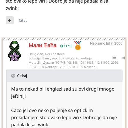
sto ovako lepo viri? Dobro je da nije padala kisa
:wink:
Citat
Napisano
Jul 7, 2006
Мали Ћаћа
11715
Drug član, 4793 postova
Lokacija:
Ванкувер, Британска Колумбија
Motocikl:
Дукати '97 748, '08 848, '09 1198S, '12 1199С, 2020
РСВ4 1100 Фактори, 2021 РСВ4 1100 Фактори
Citiraj
Ma to nekad bili englezi sad su ovi drugi mnogo
jeftiniji
Caco jel ovo neko paljenje sa optickim
prekidanjem sto ovako lepo viri? Dobro je da nije
padala kisa :wink: