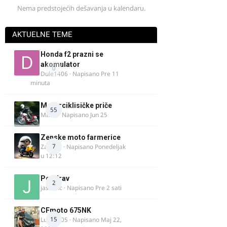
Nema predstojećih dešavanja u kalendaru.
AKTUELNE TEME
Honda f2 prazni se
akomulator
0
Dule1406
· Napisano
Pre 11
minuta
Motorciklisičke priče
55
MIHO
· Napisano
Jun 25
Zenske moto farmerice
7
Zarkela
· Napisano
Ponedeljak
u 12:12
Pozdrav
2
jasminc
· Napisano
Pre 2 sati
CFmoto 675NK
15
Luka9905
· Napisano
Maj 22,