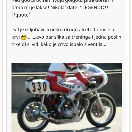
Kad god procitam tvoju golgotu ja se utesim i
o'ma mi je lakse! Nikola' date=' LEGENDO!!!
[/quote']
Dal je iz ljubavi ili nesto drugo ali eto to mi je u
krvi
.......evo par slika sa treninga i jedna poslin
trke di si vidi kako je crivo ispalo s ventila...