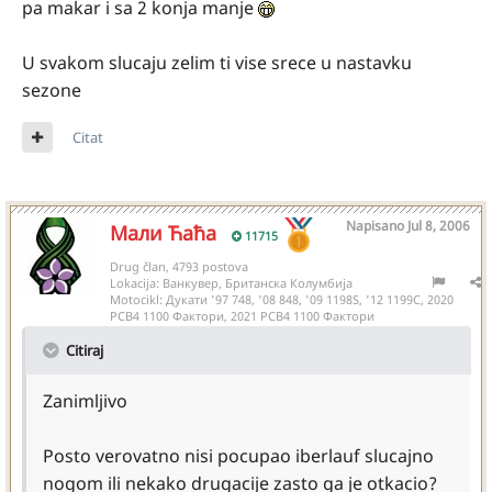
pa makar i sa 2 konja manje
U svakom slucaju zelim ti vise srece u nastavku
sezone
Citat
Napisano
Jul 8, 2006
Мали Ћаћа
11715
Drug član, 4793 postova
Lokacija:
Ванкувер, Британска Колумбија
Motocikl:
Дукати '97 748, '08 848, '09 1198S, '12 1199С, 2020
РСВ4 1100 Фактори, 2021 РСВ4 1100 Фактори
Citiraj
Zanimljivo
Posto verovatno nisi pocupao iberlauf slucajno
nogom ili nekako drugacije zasto ga je otkacio?