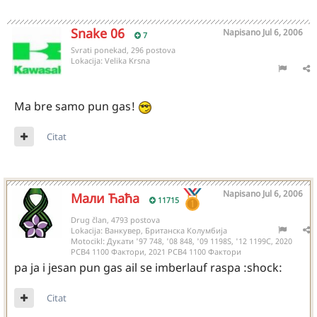
Snake 06
Napisano
Jul 6, 2006
7
Svrati ponekad, 296 postova
Lokacija:
Velika Krsna
Ma bre samo pun gas!
Citat
Napisano
Jul 6, 2006
Мали Ћаћа
11715
Drug član, 4793 postova
Lokacija:
Ванкувер, Британска Колумбија
Motocikl:
Дукати '97 748, '08 848, '09 1198S, '12 1199С, 2020
РСВ4 1100 Фактори, 2021 РСВ4 1100 Фактори
pa ja i jesan pun gas ail se imberlauf raspa :shock:
Citat