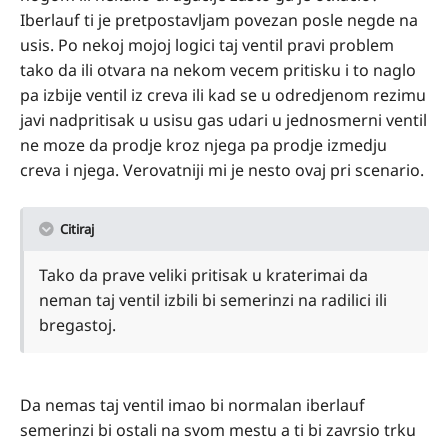
Iberlauf ti je pretpostavljam povezan posle negde na
usis. Po nekoj mojoj logici taj ventil pravi problem
tako da ili otvara na nekom vecem pritisku i to naglo
pa izbije ventil iz creva ili kad se u odredjenom rezimu
javi nadpritisak u usisu gas udari u jednosmerni ventil
ne moze da prodje kroz njega pa prodje izmedju
creva i njega. Verovatniji mi je nesto ovaj pri scenario.
Citiraj
Tako da prave veliki pritisak u kraterimai da
neman taj ventil izbili bi semerinzi na radilici ili
bregastoj.
Da nemas taj ventil imao bi normalan iberlauf
semerinzi bi ostali na svom mestu a ti bi zavrsio trku