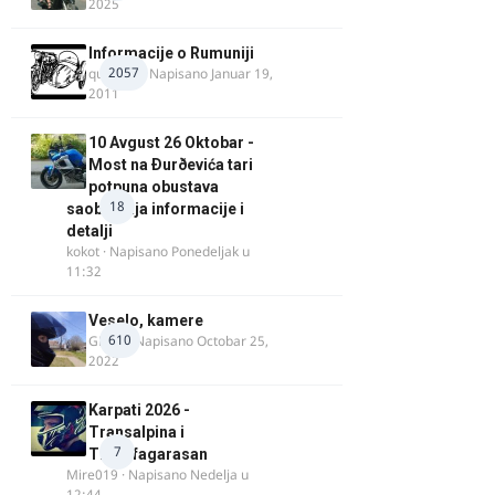
2025
Informacije o Rumuniji
2057
quasaar
· Napisano
Januar 19,
2011
10 Avgust 26 Oktobar -
Most na Ðurðevića tari
potpuna obustava
18
saobraćaja informacije i
detalji
kokot
· Napisano
Ponedeljak u
11:32
Veselo, kamere
610
GR 46
· Napisano
Octobar 25,
2022
Karpati 2026 -
Transalpina i
7
Transfagarasan
Mire019
· Napisano
Nedelja u
12:44