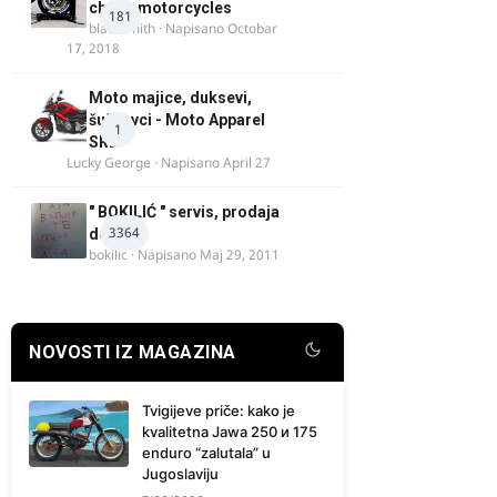
chock motorcycles
181
blacksmith
· Napisano
Octobar
17, 2018
Moto majice, duksevi,
šuškavci - Moto Apparel
1
SRB
Lucky George
· Napisano
April 27
" BOKILIĆ " servis, prodaja
3364
delova
bokilic
· Napisano
Maj 29, 2011
NOVOSTI IZ MAGAZINA
Tvigijeve priče: kako je
kvalitetna Jawa 250 и 175
enduro “zalutala” u
Jugoslaviju