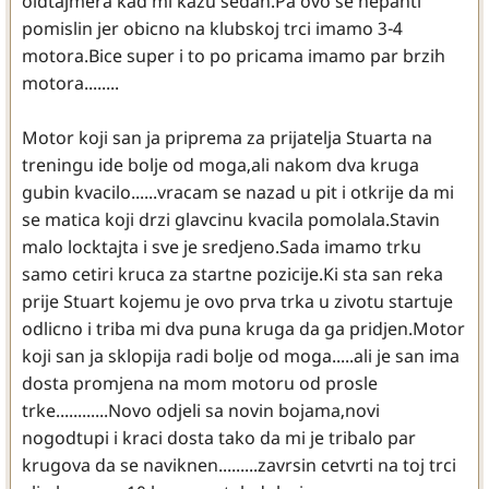
oldtajmera kad mi kazu sedan.Pa ovo se nepanti
pomislin jer obicno na klubskoj trci imamo 3-4
motora.Bice super i to po pricama imamo par brzih
motora........
Motor koji san ja priprema za prijatelja Stuarta na
treningu ide bolje od moga,ali nakom dva kruga
gubin kvacilo......vracam se nazad u pit i otkrije da mi
se matica koji drzi glavcinu kvacila pomolala.Stavin
malo locktajta i sve je sredjeno.Sada imamo trku
samo cetiri kruca za startne pozicije.Ki sta san reka
prije Stuart kojemu je ovo prva trka u zivotu startuje
odlicno i triba mi dva puna kruga da ga pridjen.Motor
koji san ja sklopija radi bolje od moga.....ali je san ima
dosta promjena na mom motoru od prosle
trke............Novo odjeli sa novin bojama,novi
nogodtupi i kraci dosta tako da mi je tribalo par
krugova da se naviknen.........zavrsin cetvrti na toj trci