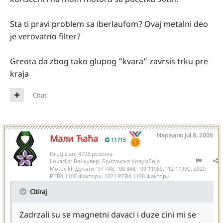
Sta ti pravi problem sa iberlaufom? Ovaj metalni deo
je verovatno filter?
Greota da zbog tako glupog "kvara" zavrsis trku pre
kraja
Citat
Napisano
Jul 8, 2006
Мали Ћаћа
11715
Drug član, 4793 postova
Lokacija:
Ванкувер, Британска Колумбија
Motocikl:
Дукати '97 748, '08 848, '09 1198S, '12 1199С, 2020
РСВ4 1100 Фактори, 2021 РСВ4 1100 Фактори
Citiraj
Zadrzali su se magnetni davaci i duze cini mi se