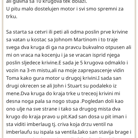
ali glavna sa 10 krugova tek dolazi.
U pitu malo dostelujen motor i svi smo spremni za
trku.
Sa starta sa cetvri ili peti ali odma poslin prve krivine
sa vatan u kostac sa Johnom Martinom i to traje
svega dva kruga di ga na pravcu bukvalno otpusen ali
mi on vraca na kocenju i ja se vracan isprid njega
poslin sljedece krivine.E sada je 5 krugova odmaklo i
vozin na 3-m mistu,ali na moje zaprepascenje vidin
Toma kako gura motor u drugoj krivini.I sada san
drugi okrecen se ali John i Stuart su podaleko iz
mene.Dva kruga do kraja trke u treceoj krivini mi
desna noga pala sa nogo stupa .Pogledan doli kao
ono ulje na sve strane i tako sa drugog mista dva
krugo do kraja pravo u pit.Kad san dosa u pit iman i
sta viditi imberlaug tj. criva koja drzu ventil na
imberlaufu su ispala sa ventila.Iako san stavija brage i