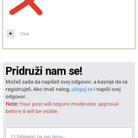
Citat
Pridruži nam se!
Možeš sada da napišeš svoj odgovor, a kasnije da se
registruješ. Ako imaš nalog,
uloguj se
i napiši svoj
odgovor.
Note:
Your post will require moderator approval
before it will be visible.
Odgovori na ovu temu...