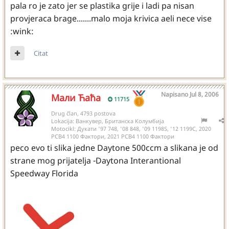
pala ro je zato jer se plastika grije i ladi pa nisan
provjeraca brage.......malo moja krivica aeli nece vise
:wink:
Citat
Napisano
Jul 8, 2006
Мали Ћаћа
11715
Drug član, 4793 postova
Lokacija:
Ванкувер, Британска Колумбија
Motocikl:
Дукати '97 748, '08 848, '09 1198S, '12 1199С, 2020
РСВ4 1100 Фактори, 2021 РСВ4 1100 Фактори
peco evo ti slika jedne Daytone 500ccm a slikana je od
strane mog prijatelja -Daytona Interantional
Speedway Florida