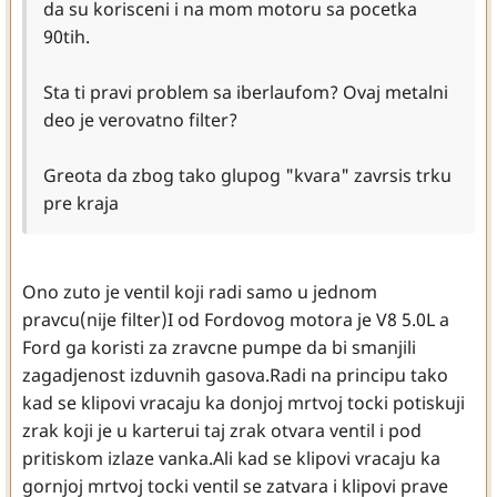
da su korisceni i na mom motoru sa pocetka
90tih.
Sta ti pravi problem sa iberlaufom? Ovaj metalni
deo je verovatno filter?
Greota da zbog tako glupog "kvara" zavrsis trku
pre kraja
Ono zuto je ventil koji radi samo u jednom
pravcu(nije filter)I od Fordovog motora je V8 5.0L a
Ford ga koristi za zravcne pumpe da bi smanjili
zagadjenost izduvnih gasova.Radi na principu tako
kad se klipovi vracaju ka donjoj mrtvoj tocki potiskuji
zrak koji je u karterui taj zrak otvara ventil i pod
pritiskom izlaze vanka.Ali kad se klipovi vracaju ka
gornjoj mrtvoj tocki ventil se zatvara i klipovi prave