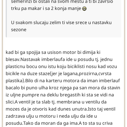
semerinzi bi ostali na svom mestu a ti bi zavrsio
trku pa makar i sa 2 konja manje
U svakom slucaju zelim ti vise srece u nastavku
sezone
kad bi ga spojija sa usison motor bi dimija ki
blesav.Nastavak imberlaufa ide u posudu tj. jednu
plasticnu bocu onu istu koju biciklisti nosu kad vozu
bicikle na duze staze(jer je lagana,prozirna,cvrsta
plastika).Bilo di na karteru motora da iman imberlauf
bacalo bi puno ulha kroz njega pa san mora da stavin
iz uljne pumpre na deklu bregastih ki sta se vidi na
slici.A ventil je ta slab tj. membrana u ventilu da
mozes da je otvoris kad dunes unutra.Isto taj ventil
zadrzava ulju u motoru i neda ulju da ide u
posudu.Tako da moran da ga ima.A to sta su criva