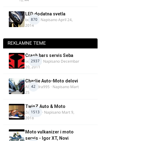
LED dodatna svetla
870
boki.64
· Napisano
April 24,
2014
REKLAMNE TEME
Crash bars servis Seba
2937
seba011
· Napisano
Decembar
20, 2011
Charlie Auto-Moto delovi
42
Alexandra995
· Napisano
Mart
25
TwinZ Auto & Moto
1513
Zeljkamp
· Napisano
Mart 9,
2018
Moto vulkanizer i moto
servis - Igor XT, Novi