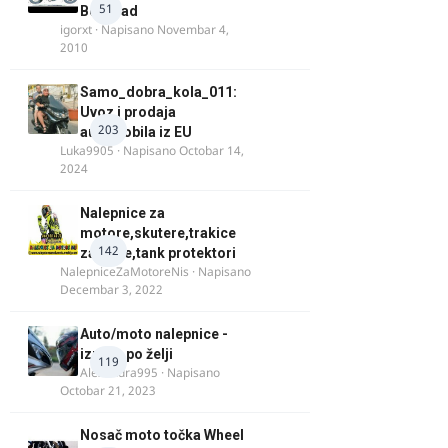
51
Beograd
igorxt
· Napisano
Novembar 4,
2010
Samo_dobra_kola_011:
Uvoz i prodaja
203
automobila iz EU
Luka9905
· Napisano
Octobar 14,
2024
Nalepnice za
motore,skutere,trakice
142
za felne,tank protektori
NalepniceZaMotoreNis
· Napisano
Decembar 3, 2022
Auto/moto nalepnice -
izrada po želji
119
Alexandra995
· Napisano
Octobar 21, 2023
Nosač moto točka Wheel