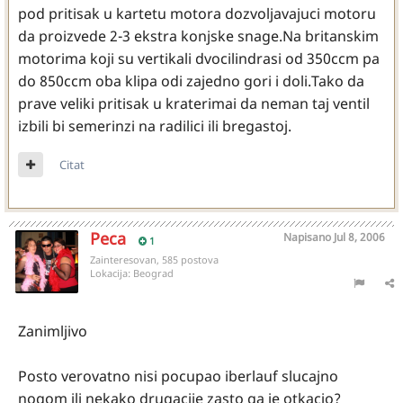
pod pritisak u kartetu motora dozvoljavajuci motoru
da proizvede 2-3 ekstra konjske snage.Na britanskim
motorima koji su vertikali dvocilindrasi od 350ccm pa
do 850ccm oba klipa odi zajedno gori i doli.Tako da
prave veliki pritisak u kraterimai da neman taj ventil
izbili bi semerinzi na radilici ili bregastoj.
Citat
Peca
Napisano
Jul 8, 2006
1
Zainteresovan, 585 postova
Lokacija:
Beograd
Zanimljivo
Posto verovatno nisi pocupao iberlauf slucajno
nogom ili nekako drugacije zasto ga je otkacio?