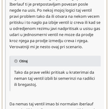
Iberlauf ti je pretpostavljam povezan posle
negde na usis. Po nekoj mojoj logici taj ventil
pravi problem tako da ili otvara na nekom vecem
pritisku i to naglo pa izbije ventil iz creva ili kad se
u odredjenom rezimu javi nadpritisak u usisu gas
udari u jednosmerni ventil ne moze da prodje
kroz njega pa prodje izmedju creva i njega.
Verovatniji mi je nesto ovaj pri scenario.
Citiraj
Tako da prave veliki pritisak u kraterimai da
neman taj ventil izbili bi semerinzi na radilici
ili bregastoj.
Da nemas taj ventil imao bi normalan iberlauf