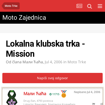
Moto Trke
Moto Zajednica
Lokalna klubska trka -
Mission
Od člana
Мали Ћаћа
,
Jul 4, 2006
in
Moto Trke
Napiši svoj odgovor
Napisano
Jul 4, 2006
Мали Ћаћа
11715
Drug član, 4793 postova
Lokacija:
Ванкувер, Британска Колумбија