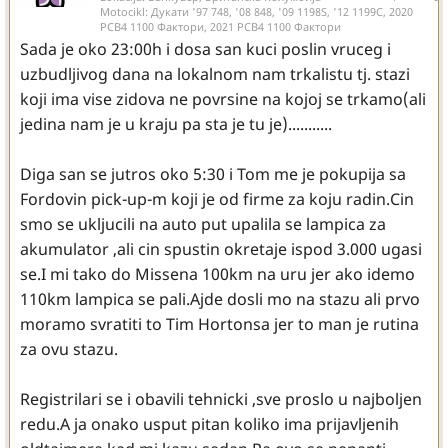
Motocikl:
Дукати '97 748, '08 848, '09 1198S, '12 1199С, 2020
РСВ4 1100 Фактори, 2021 РСВ4 1100 Фактори
Sada je oko 23:00h i dosa san kuci poslin vruceg i
uzbudljivog dana na lokalnom nam trkalistu tj. stazi
koji ima vise zidova ne povrsine na kojoj se trkamo(ali
jedina nam je u kraju pa sta je tu je)...........
Diga san se jutros oko 5:30 i Tom me je pokupija sa
Fordovin pick-up-m koji je od firme za koju radin.Cin
smo se ukljucili na auto put upalila se lampica za
akumulator ,ali cin spustin okretaje ispod 3.000 ugasi
se.I mi tako do Missena 100km na uru jer ako idemo
110km lampica se pali.Ajde dosli mo na stazu ali prvo
moramo svratiti to Tim Hortonsa jer to man je rutina
za ovu stazu.
Registrilari se i obavili tehnicki ,sve proslo u najboljen
redu.A ja onako usput pitan koliko ima prijavljenih