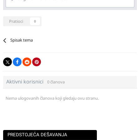
Pratioci
0
Spisak tema
Aktivni korisnici
0 članova
Nema ulogovanih članova koji gledaju ovu stranu.
PREDSTOJEĆA DEŠAVANJA