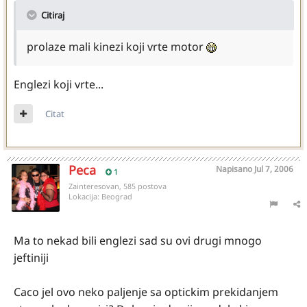
Citiraj
prolaze mali kinezi koji vrte motor
Englezi koji vrte...
Citat
Peca
Napisano
Jul 7, 2006
1
Zainteresovan, 585 postova
Lokacija:
Beograd
Ma to nekad bili englezi sad su ovi drugi mnogo
jeftiniji
Caco jel ovo neko paljenje sa optickim prekidanjem