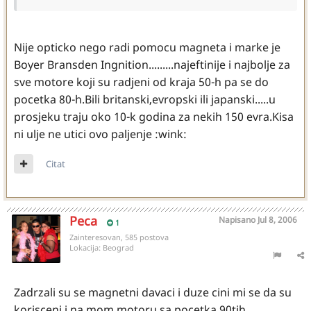
Nije opticko nego radi pomocu magneta i marke je
Boyer Bransden Ingnition.........najeftinije i najbolje za
sve motore koji su radjeni od kraja 50-h pa se do
pocetka 80-h.Bili britanski,evropski ili japanski.....u
prosjeku traju oko 10-k godina za nekih 150 evra.Kisa
ni ulje ne utici ovo paljenje :wink:
Citat
Peca
Napisano
Jul 8, 2006
1
Zainteresovan, 585 postova
Lokacija:
Beograd
Zadrzali su se magnetni davaci i duze cini mi se da su
korisceni i na mom motoru sa pocetka 90tih.