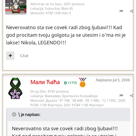
Aktivirao se na času, 3291 postova
Lokacija:
Suburbia, Blok 45
Motocikl:
KTM 1290 Adv-S
Neverovatno sta sve covek radi zbog ljubavi!!! Kad
god procitam tvoju golgotu ja se utesim i o'ma mi je
lakse! Nikola, LEGENDO!!!
Citat
Napisano
Jul 5, 2006
Мали Ћаћа
11715
Drug član, 4793 postova
Lokacija:
Ванкувер, Британска Колумбија
Motocikl:
Дукати '97 748, '08 848, '09 1198S, '12 1199С, 2020
РСВ4 1100 Фактори, 2021 РСВ4 1100 Фактори
\ je napisao:
Neverovatno sta sve covek radi zbog ljubavi!!!