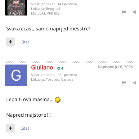
Svrati ponekad, 143 postova
Lokacija:
Beograd
Motocikl:
VFR 800
Svaka ccast, samo naprjed messtre!
Citat
Giuliano
Napisano
Jul 6, 2006
4
Svrati ponekad, 221 postova
Lokacija:
Toronto, Canada
Lepa ti ova masina...
Napred majstore!!!
Citat