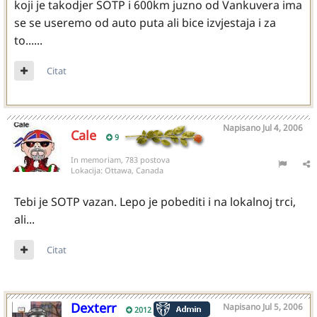
koji je takodjer SOTP i 600km juzno od Vankuvera ima
se se useremo od auto puta ali bice izvjestaja i za
to......
Citat
Napisano
Jul 4, 2006
Cale
9
In memoriam, 783 postova
Lokacija:
Ottawa, Canada
Tebi je SOTP vazan. Lepo je pobediti i na lokalnoj trci,
ali...
Citat
Dexterr
Napisano
Jul 5, 2006
2012