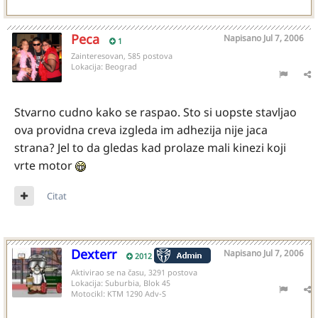
Peca
Napisano
Jul 7, 2006
1
Zainteresovan, 585 postova
Lokacija:
Beograd
Stvarno cudno kako se raspao. Sto si uopste stavljao
ova providna creva izgleda im adhezija nije jaca
strana? Jel to da gledas kad prolaze mali kinezi koji
vrte motor
Citat
Dexterr
Napisano
Jul 7, 2006
2012
Aktivirao se na času, 3291 postova
Lokacija:
Suburbia, Blok 45
Motocikl:
KTM 1290 Adv-S