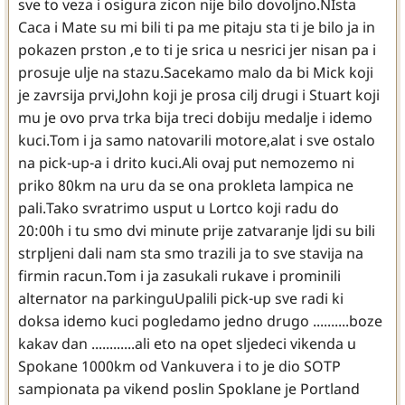
sve to veza i osigura zicon nije bilo dovoljno.NIsta
Caca i Mate su mi bili ti pa me pitaju sta ti je bilo ja in
pokazen prston ,e to ti je srica u nesrici jer nisan pa i
prosuje ulje na stazu.Sacekamo malo da bi Mick koji
je zavrsija prvi,John koji je prosa cilj drugi i Stuart koji
mu je ovo prva trka bija treci dobiju medalje i idemo
kuci.Tom i ja samo natovarili motore,alat i sve ostalo
na pick-up-a i drito kuci.Ali ovaj put nemozemo ni
priko 80km na uru da se ona prokleta lampica ne
pali.Tako svratrimo usput u Lortco koji radu do
20:00h i tu smo dvi minute prije zatvaranje ljdi su bili
strpljeni dali nam sta smo trazili ja to sve stavija na
firmin racun.Tom i ja zasukali rukave i prominili
alternator na parkinguUpalili pick-up sve radi ki
doksa idemo kuci pogledamo jedno drugo ..........boze
kakav dan ............ali eto na opet sljedeci vikenda u
Spokane 1000km od Vankuvera i to je dio SOTP
sampionata pa vikend poslin Spoklane je Portland