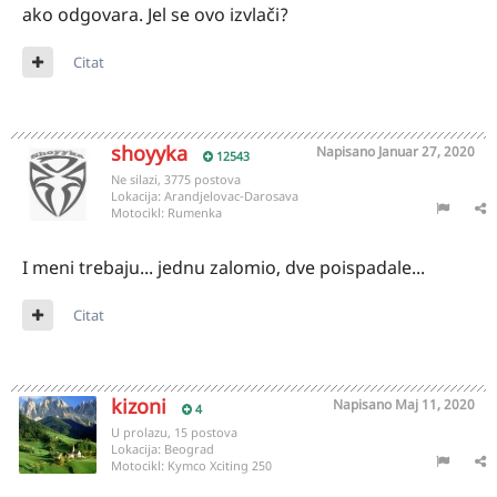
ako odgovara. Jel se ovo izvlači?
Citat
shoyyka
Napisano
Januar 27, 2020
12543
Ne silazi, 3775 postova
Lokacija:
Arandjelovac-Darosava
Motocikl:
Rumenka
I meni trebaju... jednu zalomio, dve poispadale...
Citat
kizoni
Napisano
Maj 11, 2020
4
U prolazu, 15 postova
Lokacija:
Beograd
Motocikl:
Kymco Xciting 250