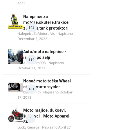
2024
Nalepnice za
motore,skutere,trakice
142
za felne,tank protektori
NalepniceZaMotoreNis
· Napisano
Decembar 3, 2022
Auto/moto nalepnice -
izrada po želji
119
Alexandra995
· Napisano
Octobar 21, 2023
Nosač moto točka Wheel
chock motorcycles
181
blacksmith
· Napisano
Octobar
17, 2018
Moto majice, duksevi,
šuškavci - Moto Apparel
1
SRB
Lucky George
· Napisano
April 27