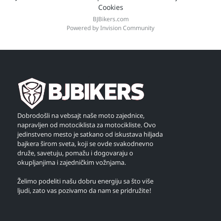
Cookies
BJBikers.com
Powered by Invision Community
Dobrodošli na vebsajt naše moto zajednice,
napravljen od motociklista za motocikliste. Ovo
jedinstveno mesto je satkano od iskustava hiljada
bajkera širom sveta, koji se ovde svakodnevno
druže, savetuju, pomažu i dogovaraju o
okupljanjima i zajedničkim vožnjama.
Želimo podeliti našu dobru energiju sa što više
ljudi, zato vas pozivamo da nam se pridružite!