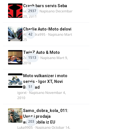
Crash bars servis Seba
2937
seba011
· Napisano
Decembar
20, 2011
Charlie Auto-Moto delovi
42
Alexandra995
· Napisano
Mart
25
TwinZ Auto & Moto
1513
Zeljkamp
· Napisano
Mart 9,
2018
Moto vulkanizer i moto
servis - Igor XT, Novi
51
Beograd
igorxt
· Napisano
Novembar 4,
2010
Samo_dobra_kola_011:
Uvoz i prodaja
203
automobila iz EU
Luka9905
· Napisano
Octobar 14,