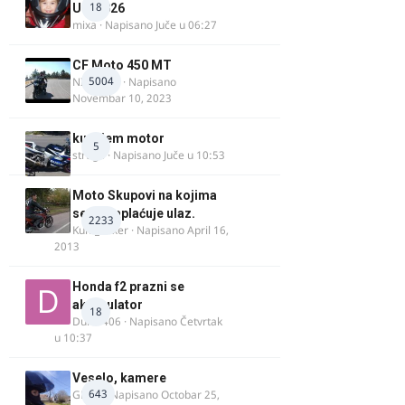
18
UK, 2026
mixa
· Napisano
Juče u 06:27
CF Moto 450 MT
5004
NIKOLA 1
· Napisano
Novembar 10, 2023
kupujem motor
5
strugo
· Napisano
Juče u 10:53
Moto Skupovi na kojima
se ne naplaćuje ulaz.
2233
Kum_Mixer
· Napisano
April 16,
2013
Honda f2 prazni se
akomulator
18
Dule1406
· Napisano
Četvrtak
u 10:37
Veselo, kamere
643
GR 46
· Napisano
Octobar 25,