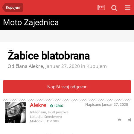
Kupujem
Moto Zajednica
Žabice blatobrana
Od člana
Alekre
,
Januar 27, 2020
in
Kupujem
Napiši svoj odgovor
Alekre
Napisano
Januar 27, 2020
17806
Integrisan, 8728 postova
Lokacija:
Smederevo
Motocikl:
TDM 900