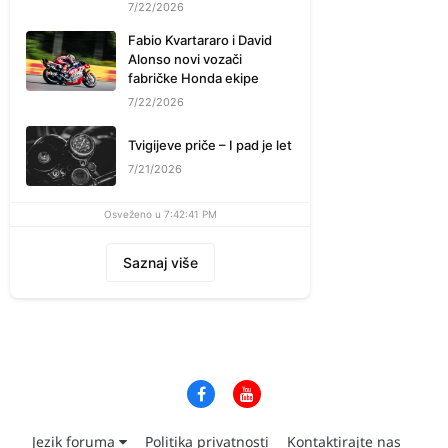
7/22/2026
Fabio Kvartararo i David
Alonso novi vozači
fabričke Honda ekipe
7/22/2026
Tvigijeve priče – I pad je let
7/21/2026
Osveženo u 7:42:41 PM
Saznaj više
Jezik foruma
Politika privatnosti
Kontaktirajte nas