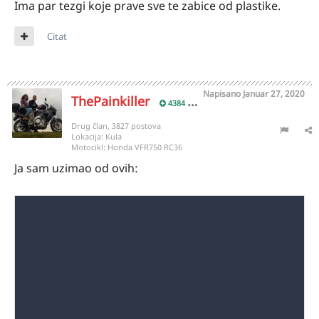
Ima par tezgi koje prave sve te zabice od plastike.
Citat
Napisano
Januar 27, 2020
ThePainkiller
4384
Drug član, 3827 postova
Lokacija:
Kula
Motocikl:
Honda VFR750 RC36
Ja sam uzimao od ovih: