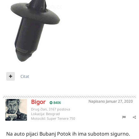
Citat
Bigor
Napisano
Januar 27, 2020
8406
Drug član, 3167 postova
Lokacija:
Beograd
Motocikl:
Super Tenere 750
Na auto pijaci Bubanj Potok ih ima subotom sigurno.