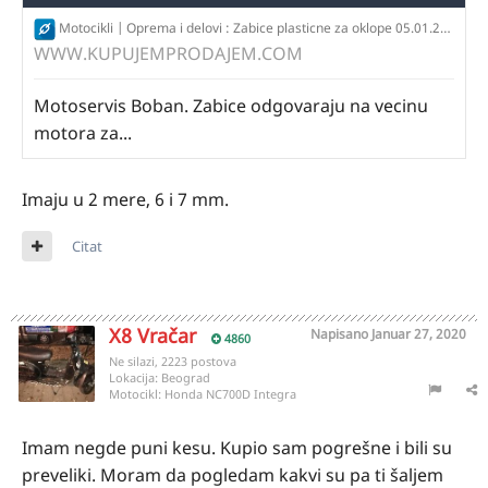
Motocikli | Oprema i delovi : Zabice plasticne za oklope 05.01.2020 - ID 73081681 - KupujemProdajem
WWW.KUPUJEMPRODAJEM.COM
Motoservis Boban. Zabice odgovaraju na vecinu
motora za...
Imaju u 2 mere, 6 i 7 mm.
Citat
X8 Vračar
Napisano
Januar 27, 2020
4860
Ne silazi, 2223 postova
Lokacija:
Beograd
Motocikl:
Honda NC700D Integra
Imam negde puni kesu. Kupio sam pogrešne i bili su
preveliki. Moram da pogledam kakvi su pa ti šaljem