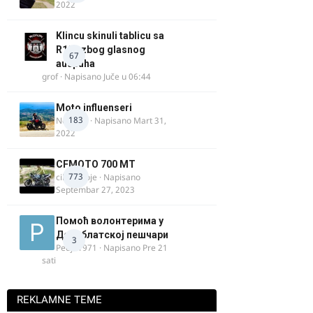
2022
Klincu skinuli tablicu sa
R125 zbog glasnog
67
auspuha
grof
· Napisano
Juče u 06:44
Moto influenseri
183
Nolanka
· Napisano
Mart 31,
2022
CFMOTO 700 MT
773
cika miloje
· Napisano
Septembar 27, 2023
Помоћ волонтерима у
Делиблатској пешчари
3
Pedja1971
· Napisano
Pre 21
sati
REKLAMNE TEME