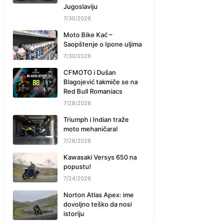
Jugoslaviju
7/30/2026
Moto Bike Kać –
Saopštenje o Ipone uljima
7/30/2026
CFMOTO i Dušan
Blagojević takmiče se na
Red Bull Romaniacs
7/28/2026
Triumph i Indian traže
moto mehaničara!
7/28/2026
Kawasaki Versys 650 na
popustu!
7/24/2026
Norton Atlas Apex: ime
dovoljno teško da nosi
istoriju