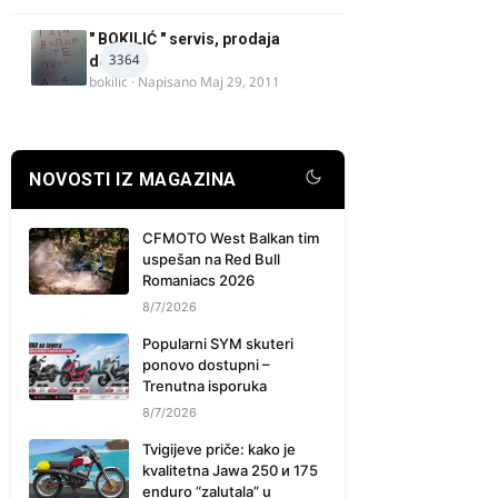
" BOKILIĆ " servis, prodaja
3364
delova
bokilic
· Napisano
Maj 29, 2011
NOVOSTI IZ MAGAZINA
CFMOTO West Balkan tim
uspešan na Red Bull
Romaniacs 2026
8/7/2026
Popularni SYM skuteri
ponovo dostupni –
Trenutna isporuka
8/7/2026
Tvigijeve priče: kako je
kvalitetna Jawa 250 и 175
enduro “zalutala” u