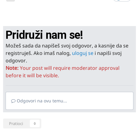
Pridruži nam se!
Možeš sada da napišeš svoj odgovor, a kasnije da se
registruješ. Ako imaš nalog,
uloguj se
i napiši svoj
odgovor.
Note:
Your post will require moderator approval
before it will be visible.
Odgovori na ovu temu...
Pratioci
0