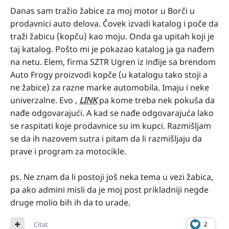
Danas sam tražio žabice za moj motor u Borči u
prodavnici auto delova. Čovek izvadi katalog i poče da
traži žabicu (kopču) kao moju. Onda ga upitah koji je
taj katalog. Pošto mi je pokazao katalog ja ga nađem
na netu. Elem, firma SZTR Ugren iz inđije sa brendom
Auto Frogy proizvodi kopče (u katalogu tako stoji a
ne žabice) za razne marke automobila. Imaju i neke
univerzalne. Evo ,
LINK
pa kome treba nek pokuša da
nađe odgovarajući. A kad se nađe odgovarajuća lako
se raspitati koje prodavnice su im kupci. Razmišljam
se da ih nazovem sutra i pitam da li razmišljaju da
prave i program za motocikle.
ps. Ne znam da li postoji još neka tema u vezi žabica,
pa ako admini misli da je moj post prikladniji negde
druge molio bih ih da to urade.
Citat
2