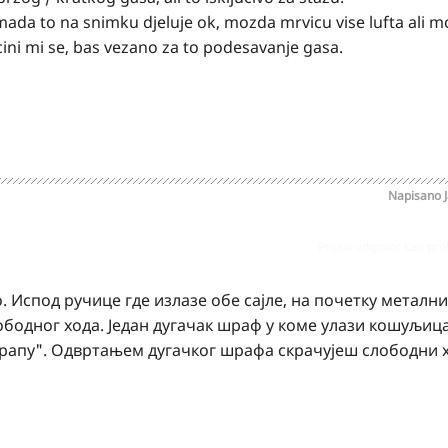
ada to na snimku djeluje ok, mozda mrvicu vise lufta ali m
cini mi se, bas vezano za to podesavanje gasa.
Napisano
Prijavi odgovor kao pr
о. Испод ручице где излазе обе сајле, на почетку металн
ободног хода. Један дугачак шраф у коме улази кошуљица
 чарапу". Одвртањем дугачког шрафа скрачујеш слободни х