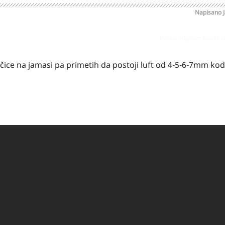
Napisano
Prijavi odgovor kao pr
arčice na jamasi pa primetih da postoji luft od 4-5-6-7mm kod