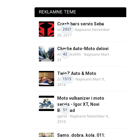
REKLAMNE TEME
Crash bars servis Seba
2937
seba011
· Napisano
Decembar
20, 2011
Charlie Auto-Moto delovi
42
Alexandra995
· Napisano
Mart
25
TwinZ Auto & Moto
1513
Zeljkamp
· Napisano
Mart 9,
2018
Moto vulkanizer i moto
servis - Igor XT, Novi
51
Beograd
igorxt
· Napisano
Novembar 4,
2010
Samo_dobra_kola_011: