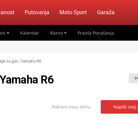
anost
Putovanja
Moto Sport
Garaža
sti
Kalendar
Razno
Pravila Ponašanja
jle za gas - Yamaha R6
- Yamaha R6
P
Pokreni novu temu
Napiši svoj