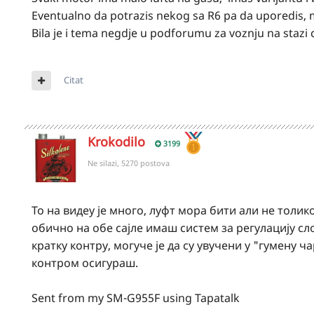
Eventualno da potrazis nekog sa R6 pa da uporedis, m
Bila je i tema negdje u podforumu za voznju na stazi 
Citat
Krokodilo
3199
Ne silazi, 5270 postova
То на видеу је много, луфт мора бити али не толик
обично на обе сајле имаш систем за регулацију сл
кратку контру, могуче је да су увучени у "гумену
контром осигураш.
Sent from my SM-G955F using Tapatalk