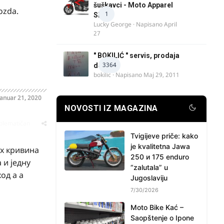
šuškavci - Moto Apparel
ozda.
1
SRB
Lucky George
· Napisano
April
27
" BOKILIĆ " servis, prodaja
3364
delova
bokilic
· Napisano
Maj 29, 2011
Januar 21, 2020
NOVOSTI IZ MAGAZINA
oblematičan
Tvigijeve priče: kako
je kvalitetna Jawa
их кривина
250 и 175 enduro
 и једну
“zalutala” u
од а а
Jugoslaviju
7/30/2026
Moto Bike Kać –
Saopštenje o Ipone