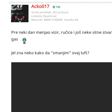
Acko017
193
Svrati ponekad, 332 postova
Lokacija:
Bujanovac
Motocikl:
BMW S1000RR, Yamaha R6
Pre neki dan menjao vizir, ručice i još neke sitne stv
gas
Jel zna neko kako da "smanjim" ovaj luft?