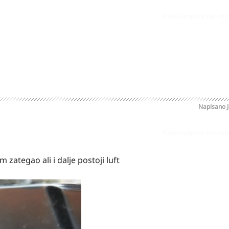
Prijavi odgovor kao pr
Napisano
Prijavi odgovor kao pr
 zategao ali i dalje postoji luft