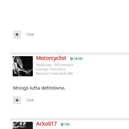
Citat
Motorcyclist
24720
Integrisan, 7993 postova
Lokacija:
Vojvodina
Motocikl:
Kwikasfuki 600
Mnogo lufta definitivno.
Citat
Acko017
193