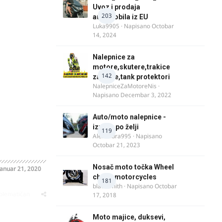
Uvoz i prodaja
203
automobila iz EU
Luka9905
· Napisano
Octobar
14, 2024
Nalepnice za
motore,skutere,trakice
142
za felne,tank protektori
NalepniceZaMotoreNis
·
Napisano
Decembar 3, 2022
Auto/moto nalepnice -
izrada po želji
119
Alexandra995
· Napisano
Octobar 21, 2023
Nosač moto točka Wheel
Januar 21, 2020
chock motorcycles
181
blacksmith
· Napisano
Octobar
oblematičan
17, 2018
Moto majice, duksevi,