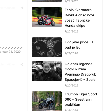
7/22/2026
oblematičan
Fabio Kvartararo i
David Alonso novi
vozači fabričke
Honda ekipe
7/22/2026
Tvigijeve priče – I
pad je let
Januar 21, 2020
7/21/2026
Odlazak legende
oblematičan
motociklizma –
Preminuo Dragoljub
Spasojević – Spale
7/20/2026
Triumph Tiger Sport
660 – Svestran i
praktičan
7/16/2026