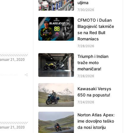
uljima
7/30/2026
CFMOTO i Dušan
Blagojević takmiče
se na Red Bull
Romaniacs
7/28/2026
Triumph i Indian
Januar 21, 2020
traže moto
mehaničara!
oblematičan
7/28/2026
Kawasaki Versys
650 na popustu!
7/24/2026
Norton Atlas Apex:
ime dovoljno teško
Januar 21, 2020
da nosi istoriju