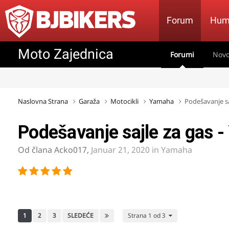
Forum
Hum
Moto Zajednica
Forumi
Novo
Naslovna Strana
Garaža
Motocikli
Yamaha
Podešavanje sa
Podešavanje sajle za gas 
Od člana
Acko017
,
Januar 21, 2020
in
Yamaha
1
2
3
SLEDEĆE
Strana 1 od 3