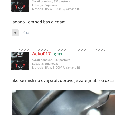
Svrati ponekad, 332 postova
Lokacija:
Bujanovac
Motocikl:
BMW S1000RR, Yamaha R6
lagano 1cm sad bas gledam
Citat
Acko017
193
Svrati ponekad, 332 postova
Lokacija:
Bujanovac
Motocikl:
BMW S1000RR, Yamaha R6
ako se misli na ovaj šraf, upravo je zategnut, skroz sam