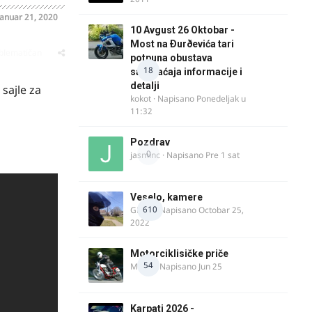
Januar 21, 2020
10 Avgust 26 Oktobar -
Most na Ðurðevića tari
oblematičan
potpuna obustava
18
saobraćaja informacije i
detalji
 sajle za
kokot
· Napisano
Ponedeljak u
11:32
Pozdrav
0
jasminc
· Napisano
Pre 1 sat
Veselo, kamere
610
GR 46
· Napisano
Octobar 25,
2022
Motorciklisičke priče
54
MIHO
· Napisano
Jun 25
Karpati 2026 -