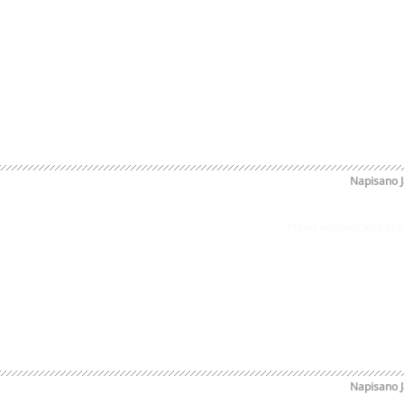
Napisano
Prijavi odgovor kao pr
Napisano