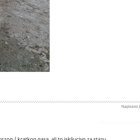
Napisano
Prijavi odgovor kao pr
zog / kratkog gasa, ali to iskljucivo za stazu.