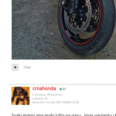
Citat
crnahonda
57
U prolazu, 48 postova
Lokacija:
BL
Motocikl:
Honda CBR 1000RR SC59
Svaki motor ima malo lufta na gasu, imas varijantu i br