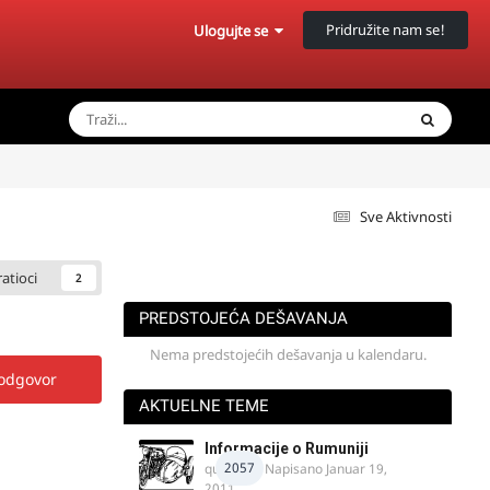
Pridružite nam se!
Ulogujte se
Sve Aktivnosti
ratioci
2
PREDSTOJEĆA DEŠAVANJA
Nema predstojećih dešavanja u kalendaru.
 odgovor
AKTUELNE TEME
Informacije o Rumuniji
2057
quasaar
· Napisano
Januar 19,
2011