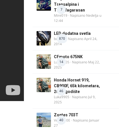
Transalpina i
7
Transfagarasan
Mire019
· Napisano
Nedelja u
12:44
LED dodatna svetla
870
boki.64
· Napisano
April 24,
2014
CFmoto 675NK
14
Luka9905
· Napisano
Maj 22,
2025
Honda Hornet 919,
CB900F, 65k kilometara,
46
2005. godište
Luka9905
· Napisano
Jul 9,
2025
Zontes 703T
40
Verdi350E
· Napisano
Januar
27