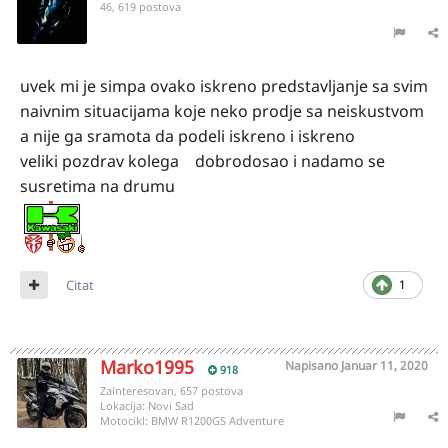
46, 619 postova
uvek mi je simpa ovako iskreno predstavljanje sa svim
naivnim situacijama koje neko prodje sa neiskustvom
a nije ga sramota da podeli iskreno i iskreno
veliki pozdrav kolega dobrodosao i nadamo se
susretima na drumu
Citat
1
Marko1995
Napisano
Januar 11, 2020
918
Zainteresovan, 657 postova
Lokacija:
Novi Sad
Motocikl:
BMW R1200GS Adventure