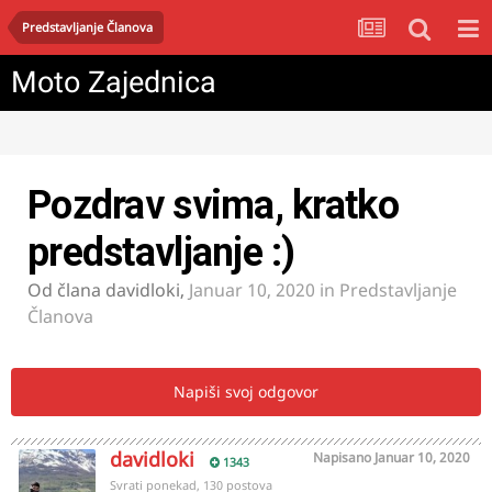
Predstavljanje Članova
Moto Zajednica
Pozdrav svima, kratko
predstavljanje :)
Od člana
davidloki
,
Januar 10, 2020
in
Predstavljanje
Članova
Napiši svoj odgovor
davidloki
Napisano
Januar 10, 2020
1343
Svrati ponekad, 130 postova