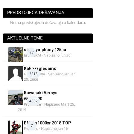
PREDSTOJEĆA DEŠAVANJA
Nema predstojećih dešavanja u kalendaru.
AKTUELNE TEME
sym symphony 125 sr
77
brankoXM
· Napisano
Jun 30
Kako izgledamo
3213
Guest diRRty · Napisano
Januar
28, 2006
Kawasaki Versys
650/1000
4332
ProMaster
· Napisano
Mart 25,
2019
BMW s1000xr 2018 TOP
7
FreeBird
· Napisano
Jun 16