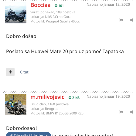
Bocciaa
Napisano
Januar 12, 2020
101
Svrati ponekad, 189 postova
Lokacija:
Nikšić,Crna Gora
Motocikl:
Peugeot Satelis 400cc
Dobro došao
Poslato sa Huawei Mate 20 pro uz pomoć Tapatoka
Citat
m.milivojevic
Napisano
Januar 19, 2020
2143
Drug član, 1160 postova
Lokacija:
Beograd
Motocikl:
BMW R1200GS 2009 K25
Dobrodosao!
je imao fantastican motor!
@DjordjeMijailovic