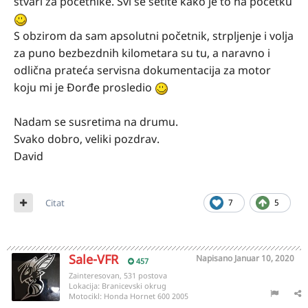
stvari za početnike. Svi se setite kako je to na početku
S obzirom da sam apsolutni početnik, strpljenje i volja
za puno bezbezdnih kilometara su tu, a naravno i
odlična prateća servisna dokumentacija za motor
koju mi je Đorđe prosledio
Nadam se susretima na drumu.
Svako dobro, veliki pozdrav.
David
Citat
7
5
Sale-VFR
Napisano
Januar 10, 2020
457
Zainteresovan, 531 postova
Lokacija:
Branicevski okrug
Motocikl:
Honda Hornet 600 2005