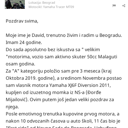
Lokacija:
Beograd
Motocikl:
Yamaha Tracer MT09
Pozdrav svima,
Moje ime je David, trenutno živim i radim u Beogradu.
Imam 24 godine.
Do sada apsolutno bez iskustva sa " velikim
"motorima, vozio sam aktivno skuter 50cc Malaguti
osam godina.
Za "A" kategoriju položio sam pre 3 meseca (kraj
Oktobra 2019. godine), a sredinom Novembra postao
sam vlasnik motora Yamaha XJ6F Diversion 2011,
kupljen od izuzetnog momka iz NS-a (Đorđe
Mijailović). Ovim putem još jedan veliki pozdrav za
njega.
Posle emotivnog trenutka kupovine prvog motora, a
nakon 10 odvozanih časova u auto školi, 11 čas bio je