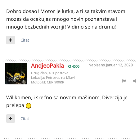
Dobro dosao! Motor je lutka, a ti sa takvim stavom
mozes da ocekujes mnogo novih poznanstava i
mnogo bezbednih voznji! Vidimo se na drumu!
Citat
AndjeoPakla
Napisano
Januar 12, 2020
4506
Drug član, 491 postova
Lokacija:
Petrovac na Mlavi
Motocikl:
CBR 900RR
Willkomen, i srećno sa novom mašinom. Diverzija je
prelepa
Citat