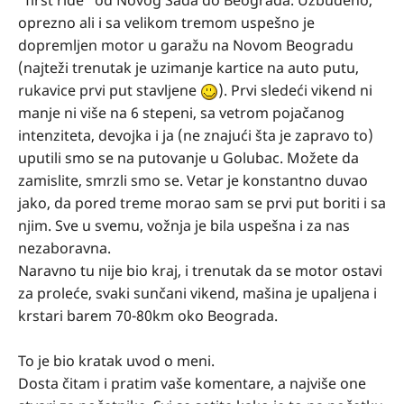
"first ride" od Novog Sada do Beograda. Uzbuđeno,
oprezno ali i sa velikom tremom uspešno je
dopremljen motor u garažu na Novom Beogradu
(najteži trenutak je uzimanje kartice na auto putu,
rukavice prvi put stavljene
). Prvi sledeći vikend ni
manje ni više na 6 stepeni, sa vetrom pojačanog
intenziteta, devojka i ja (ne znajući šta je zapravo to)
uputili smo se na putovanje u Golubac. Možete da
zamislite, smrzli smo se. Vetar je konstantno duvao
jako, da pored treme morao sam se prvi put boriti i sa
njim. Sve u svemu, vožnja je bila uspešna i za nas
nezaboravna.
Naravno tu nije bio kraj, i trenutak da se motor ostavi
za proleće, svaki sunčani vikend, mašina je upaljena i
krstari barem 70-80km oko Beograda.
To je bio kratak uvod o meni.
Dosta čitam i pratim vaše komentare, a najviše one