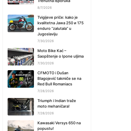
Trenutna isporuka
8/7/2026
Tvigijeve priče: kako je
kvalitetna Jawa 250 и 175
enduro “zalutala” u
Jugoslaviju
7/30/2026
Moto Bike Kać –
Saopštenje o Ipone uljima
7/30/2026
CFMOTO i Dušan
Blagojević takmiče se na
Red Bull Romaniacs
7/28/2026
Triumph i Indian traže
moto mehaničara!
7/28/2026
Kawasaki Versys 650 na
popustu!