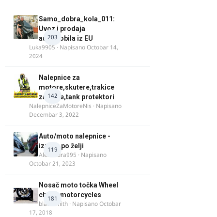
Samo_dobra_kola_011:
Uvoz i prodaja
203
automobila iz EU
Luka9905
· Napisano
Octobar 14,
2024
Nalepnice za
motore,skutere,trakice
142
za felne,tank protektori
NalepniceZaMotoreNis
· Napisano
Decembar 3, 2022
Auto/moto nalepnice -
izrada po želji
119
Alexandra995
· Napisano
Octobar 21, 2023
Nosač moto točka Wheel
chock motorcycles
181
blacksmith
· Napisano
Octobar
17, 2018