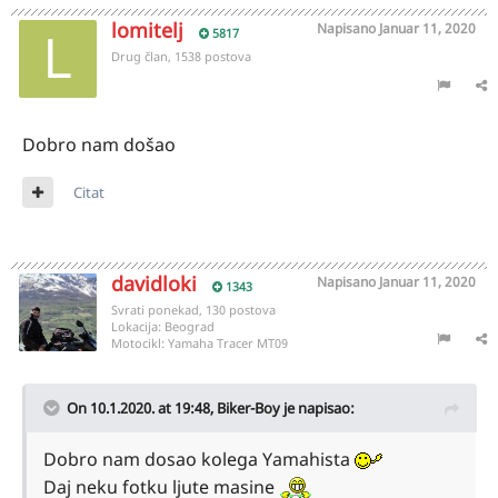
lomitelj
Napisano
Januar 11, 2020
5817
Drug član, 1538 postova
Dobro nam došao
Citat
davidloki
Napisano
Januar 11, 2020
1343
Svrati ponekad, 130 postova
Lokacija:
Beograd
Motocikl:
Yamaha Tracer MT09
On 10.1.2020. at 19:48,
Biker-Boy
je napisao:
Dobro nam dosao kolega Yamahista
Daj neku fotku ljute masine