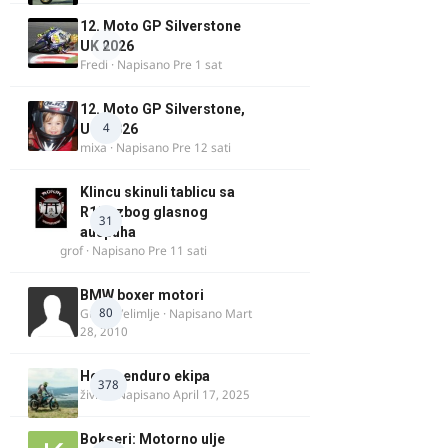
12. Moto GP Silverstone
0
UK 2026
Fredi
· Napisano
Pre 1 sat
12. Moto GP Silverstone,
4
UK, 2026
mixa
· Napisano
Pre 12 sati
Klincu skinuli tablicu sa
R125 zbog glasnog
31
auspuha
grof
· Napisano
Pre 11 sati
BMW boxer motori
80
Guest Velimlje · Napisano
Mart
28, 2010
Heavy enduro ekipa
378
živke
· Napisano
April 17, 2025
Bokseri: Motorno ulje