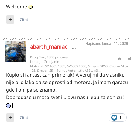
Welcome
Citat
Napisano
Januar 11, 2020
abarth_maniac
7527
Drug član, 2930 postova
Lokacija:
Zrenjanin
Motocikl:
SV 650S 1999, SV650S 2000, Simson SR50, Cagiva Mito
125, Simson S51, Tomos Automatic A3SL, A3...
Kupio si fantastican primerak! A veruj mi da vlasniku
nije bilo lako da se oprosti od motora. Ja imam garazu
gde i on, pa se znamo.
Dobrodaso u moto svet i u ovu nasu lepu zajednicu!
Citat
1