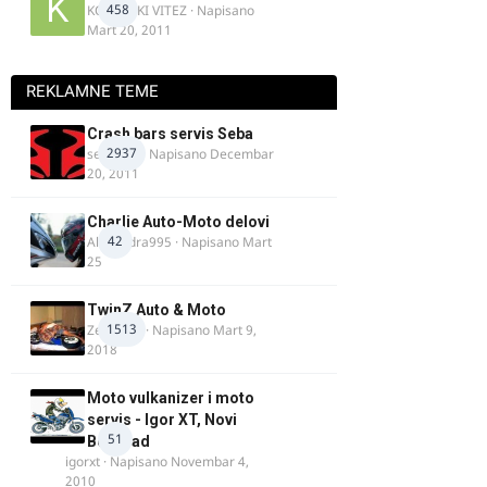
458
KOSOVSKI VITEZ
· Napisano
Mart 20, 2011
REKLAMNE TEME
Crash bars servis Seba
2937
seba011
· Napisano
Decembar
20, 2011
Charlie Auto-Moto delovi
42
Alexandra995
· Napisano
Mart
25
TwinZ Auto & Moto
1513
Zeljkamp
· Napisano
Mart 9,
2018
Moto vulkanizer i moto
servis - Igor XT, Novi
51
Beograd
igorxt
· Napisano
Novembar 4,
2010