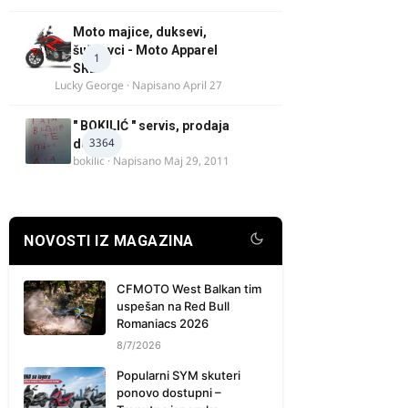
Moto majice, duksevi,
šuškavci - Moto Apparel
1
SRB
Lucky George
· Napisano
April 27
" BOKILIĆ " servis, prodaja
3364
delova
bokilic
· Napisano
Maj 29, 2011
NOVOSTI IZ MAGAZINA
CFMOTO West Balkan tim
uspešan na Red Bull
Romaniacs 2026
8/7/2026
Popularni SYM skuteri
ponovo dostupni –