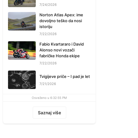
7/24/2026
Norton Atlas Apex: ime
dovoljno teško da nosi
istoriju
7/22/2026
Fabio Kvartararo i David
Alonso novi vozači
fabričke Honda ekipe
7/22/2026
Tvigijeve priče – I pad je let
7/21/2026
Osveženo u 6:32:55 PM
Saznaj više