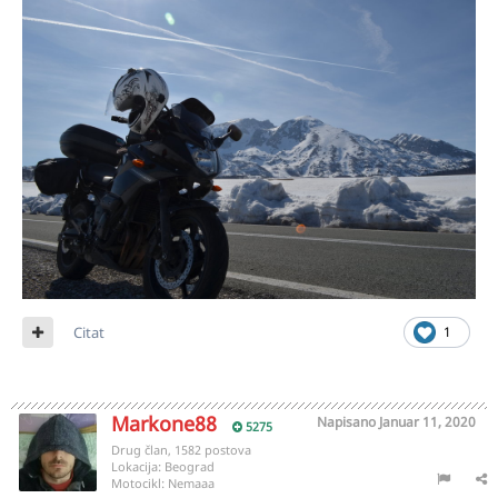
Citat
1
Markone88
Napisano
Januar 11, 2020
5275
Drug član, 1582 postova
Lokacija:
Beograd
Motocikl:
Nemaaa