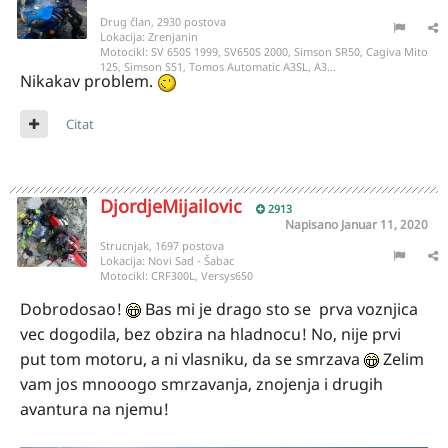
Drug član, 2930 postova
Lokacija:
Zrenjanin
Motocikl:
SV 650S 1999, SV650S 2000, Simson SR50, Cagiva Mito
125, Simson S51, Tomos Automatic A3SL, A3...
Nikakav problem.
Citat
DjordjeMijailovic
2913
Napisano
Januar 11, 2020
Strucnjak, 1697 postova
Lokacija:
Novi Sad - Šabac
Motocikl:
CRF300L, Versys650
Dobrodosao!
Bas mi je drago sto se prva voznjica
vec dogodila, bez obzira na hladnocu! No, nije prvi
put tom motoru, a ni vlasniku, da se smrzava
Zelim
vam jos mnooogo smrzavanja, znojenja i drugih
avantura na njemu!