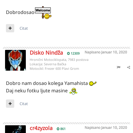
Dobrodosao
Citat
Disko Nindža
Napisano
Januar 10, 2020
12309
Hronični Motociklopata, 7983 postova
Lokacija:
Severna Bačka
Motocikl:
Frezer 600 Plavi Grom
Dobro nam dosao kolega Yamahista
Daj neku fotku ljute masine
Citat
cr4zyzola
Napisano
Januar 10, 2020
861