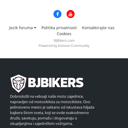
Jezik foruma
Politika privatnosti
Kontaktirajte nas
Cookies
BJBikers.com
Powered by Invision Community
Dobrodošli na vebsajt naše moto zajednice,
napravljen od motociklista za motocikliste. Ovo
jedinstveno mesto je satkano od iskustava hiljada
bajkera širom sveta, koji se ovde svakodnevno
druže, savetuju, pomažu i dogovaraju o
okupljanjima i zajedničkim vožnjama.