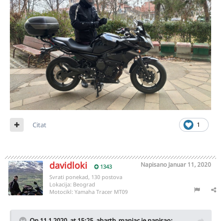
Citat
1
davidloki
Napisano
Januar 11, 2020
1343
Svrati ponekad, 130 postova
Lokacija:
Beograd
Motocikl:
Yamaha Tracer MT09
On 11.1.2020. at 15:25,
abarth_maniac
je napisao: