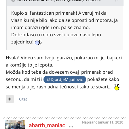
Kupio si fantastican primerak! A veruj mi da
vlasniku nije bilo lako da se oprosti od motora. Ja
imam garazu gde i on, pa se znamo.
Dobrodaso u moto svet i u ovu nasu lepu
zajednicu!
Hvala! Video sam tvoju garažu, pokazao mi je, bajkeri
a komšije to je lepota.
Možda kod tebe da dovezem ovaj primerak pred
sezonu, da mi ti i
pokažete kako
@DjordjeMijailovic
se menja ulje, rashladna tečnost i tako te stvari...
Citat
Napisano
Januar 11, 2020
abarth_maniac
7527