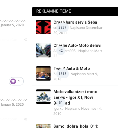
REKLAMNE TEME
Crash bars servis Seba
o
Januar 5, 2020
2937
seba011
· Napisano
Decembar
20, 2011
oblematičan
Charlie Auto-Moto delovi
42
Alexandra995
· Napisano
Mart
25
TwinZ Auto & Moto
1513
Zeljkamp
· Napisano
Mart 9,
2018
1
Moto vulkanizer i moto
servis - Igor XT, Novi
51
Beograd
o
Januar 5, 2020
igorxt
· Napisano
Novembar 4,
2010
oblematičan
Samo_dobra_kola_011: