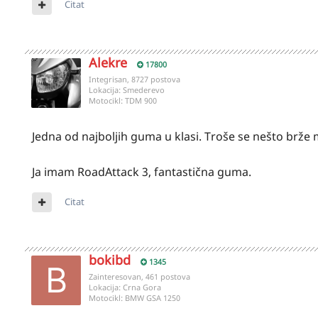
Citat
Alekre
17800
Integrisan, 8727 postova
Lokacija:
Smederevo
Motocikl:
TDM 900
Jedna od najboljih guma u klasi. Troše se nešto brže m
Ja imam RoadAttack 3, fantastična guma.
Citat
bokibd
1345
Zainteresovan, 461 postova
Lokacija:
Crna Gora
Motocikl:
BMW GSA 1250