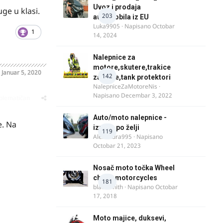
Uvoz i prodaja
ge u klasi.
203
automobila iz EU
Luka9905
· Napisano
Octobar
1
14, 2024
Nalepnice za
motore,skutere,trakice
o
Januar 5, 2020
142
za felne,tank protektori
NalepniceZaMotoreNis
·
Napisano
Decembar 3, 2022
oblematičan
Auto/moto nalepnice -
e. Na
izrada po želji
119
Alexandra995
· Napisano
Octobar 21, 2023
Nosač moto točka Wheel
chock motorcycles
181
blacksmith
· Napisano
Octobar
17, 2018
Moto majice, duksevi,