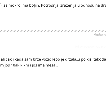
, za mokro ima boljih. Potrosnja izrazenija u odnosu na dru
Napisan
Prijavi odgovor kao pr
li cak i kada sam brze vozio lepo je drzala...i po kisi takodj
m jos 10ak k km i jos ima mesa...