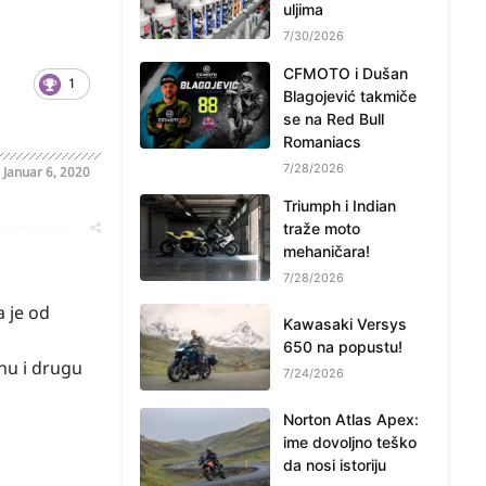
uljima
7/30/2026
CFMOTO i Dušan
1
Blagojević takmiče
se na Red Bull
Romaniacs
7/28/2026
o
Januar 6, 2020
Triumph i Indian
oblematičan
traže moto
mehaničara!
7/28/2026
a je od
Kawasaki Versys
650 na popustu!
dnu i drugu
7/24/2026
Norton Atlas Apex:
ime dovoljno teško
da nosi istoriju