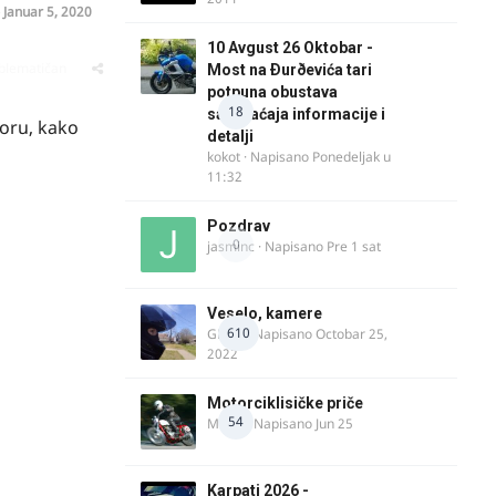
o
Januar 5, 2020
10 Avgust 26 Oktobar -
oblematičan
Most na Ðurðevića tari
potpuna obustava
18
saobraćaja informacije i
oru, kako
detalji
kokot
· Napisano
Ponedeljak u
11:32
Pozdrav
0
jasminc
· Napisano
Pre 1 sat
Veselo, kamere
610
GR 46
· Napisano
Octobar 25,
2022
Motorciklisičke priče
54
MIHO
· Napisano
Jun 25
Karpati 2026 -