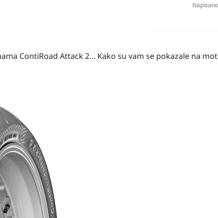
Napisan
Prijavi odgovor kao pr
mama ContiRoad Attack 2... Kako su vam se pokazale na mot
.