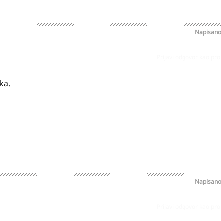
Napisan
Prijavi odgovor kao pr
ka.
Napisan
Prijavi odgovor kao pr