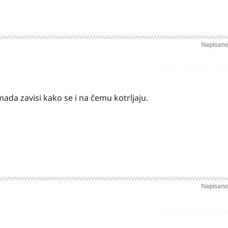
Napisan
Prijavi odgovor kao pr
ada zavisi kako se i na čemu kotrljaju.
Napisan
Prijavi odgovor kao pr