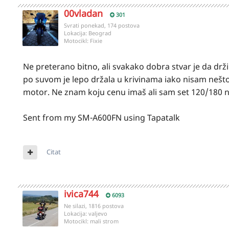
00vladan
301
Svrati ponekad, 174 postova
Lokacija:
Beograd
Motocikl:
Fixie
Ne preterano bitno, ali svakako dobra stvar je da drži
po suvom je lepo držala u krivinama iako nisam nešt
motor. Ne znam koju cenu imaš ali sam set 120/180 
Sent from my SM-A600FN using Tapatalk
Citat
ivica744
6093
Ne silazi, 1816 postova
Lokacija:
valjevo
Motocikl:
mali strom