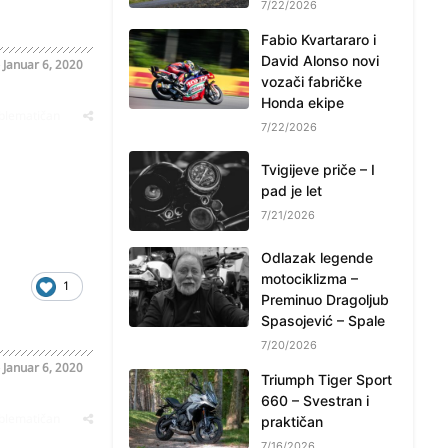
7/22/2026
Fabio Kvartararo i
David Alonso novi
o
Januar 6, 2020
vozači fabričke
Honda ekipe
oblematičan
7/22/2026
Tvigijeve priče – I
pad je let
7/21/2026
Odlazak legende
motociklizma –
1
Preminuo Dragoljub
Spasojević – Spale
7/20/2026
o
Januar 6, 2020
Triumph Tiger Sport
660 – Svestran i
oblematičan
praktičan
7/16/2026