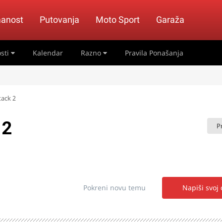
anost
Putovanja
Moto Sport
Garaža
sti
Kalendar
Razno
Pravila Ponašanja
tack 2
 2
P
Pokreni novu temu
Napiši svoj