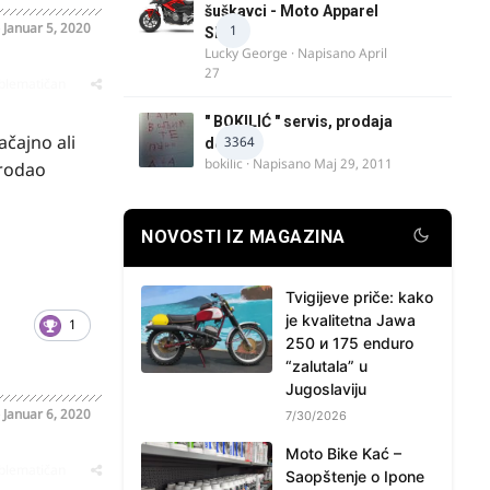
šuškavci - Moto Apparel
o
Januar 5, 2020
1
SRB
Lucky George
· Napisano
April
27
oblematičan
" BOKILIĆ " servis, prodaja
ačajno ali
3364
delova
bokilic
· Napisano
Maj 29, 2011
prodao
NOVOSTI IZ MAGAZINA
Tvigijeve priče: kako
je kvalitetna Jawa
1
250 и 175 enduro
“zalutala” u
Jugoslaviju
o
Januar 6, 2020
7/30/2026
Moto Bike Kać –
oblematičan
Saopštenje o Ipone