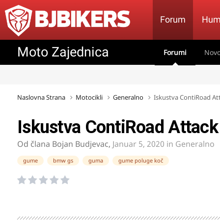
Forum
Hum
Moto Zajednica
Forumi
Novo
Naslovna Strana
Motocikli
Generalno
Iskustva ContiRoad At
Iskustva ContiRoad Attack
Od člana
Bojan Budjevac
,
Januar 5, 2020
in
Generalno
gume
bmw gs
guma
gume poluge koč