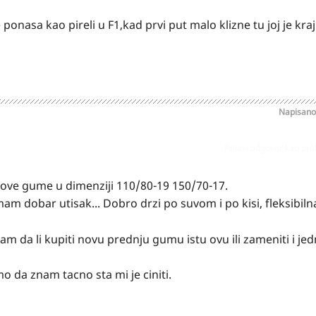
ponasa kao pireli u F1,kad prvi put malo klizne tu joj je kraj
Napisan
Prijavi odgovor kao pr
ove gume u dimenziji 110/80-19 150/70-17.
am dobar utisak... Dobro drzi po suvom i po kisi, fleksibiln
am da li kupiti novu prednju gumu istu ovu ili zameniti i je
 da znam tacno sta mi je ciniti.