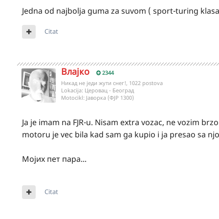
Jedna od najbolja guma za suvom ( sport-turing klasa)
Citat
Влајко
2344
Никад не једи жути снег!, 1022 postova
Lokacija:
Церовац - Београд
Motocikl:
Јаворка (ФЈР 1300)
Ja je imam na FJR-u. Nisam extra vozac, ne vozim brzo a
motoru je vec bila kad sam ga kupio i ja presao sa njo
Мојих пет пара...
Citat