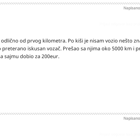
Napisan
Prijavi odgovor kao pr
 odlično od prvog kilometra. Po kiši je nisam vozio nešto zn
o preterano iskusan vozač. Prešao sa njima oko 5000 km i 
na sajmu dobio za 200eur.
Napisan
Prijavi odgovor kao pr