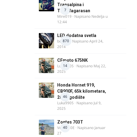
Transalpina i
7
Transfagarasan
Mire019
· Napisano
Nedelja u
12:44
LED dodatna svetla
870
boki.64
· Napisano
April 24,
2014
CFmoto 675NK
14
Luka9905
· Napisano
Maj 22,
2025
Honda Hornet 919,
CB900F, 65k kilometara,
46
2005. godište
Luka9905
· Napisano
Jul 9,
2025
Zontes 703T
40
Verdi350E
· Napisano
Januar
27