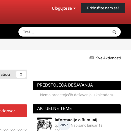
Pridružite nam se!
Ulogujte se
Sve Aktivnosti
ratioci
2
PREDSTOJEĆA DEŠAVANJA
Nema predstojećih dešavanja u kalendaru.
AKTUELNE TEME
 odgovor
Informacije o Rumuniji
2057
quasaar
· Napisano
Januar 19,
2011