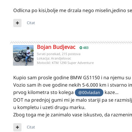
Odlicna po kisi,bolje me drzala nego miselin,jedino se 
Citat
Bojan Budjevac
483
Svrati ponekad, 215 postova
Lokacija:
Arandjelovac
Motocikl:
KTM 1290 Super Adventure
Kupio sam prosle godine BMW GS1150 i na njemu su 
Vozio sam ih ove godine nekih 5-6.000 km i stvarno im
prvog kilometra sto kolega
kaze...
@00vladan
DOT na prednjoj gumi mi je malo stariji pa se razmislj
u kompletu i uzeti drugu marku.
Zbog toga me je zanimalo vase iskustvo, da razmenimo
Citat