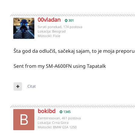
00vladan
301
Svrati ponekad, 174 postova
Lokacija:
Beograd
Motocikl:
Fixie
Šta god da odlučiš, sačekaj sajam, to je moja preporu
Sent from my SM-A600FN using Tapatalk
Citat
bokibd
1345
Zainteresovan, 461 postova
Lokacija:
Crna Gora
Motocikl:
BMW GSA 1250