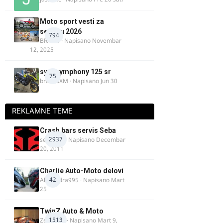
Moto sport vesti za
sezonu 2026
794
BRACO
· Napisano
Novembar
12, 2025
sym symphony 125 sr
75
brankoXM
· Napisano
Jun 30
REKLAMNE TEME
Crash bars servis Seba
2937
seba011
· Napisano
Decembar
20, 2011
Charlie Auto-Moto delovi
42
Alexandra995
· Napisano
Mart
25
TwinZ Auto & Moto
1513
Zeljkamp
· Napisano
Mart 9,