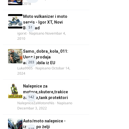
2018
Moto vulkanizer i moto
servis - Igor XT, Novi
51
Beograd
igorxt
· Napisano
Novembar 4,
2010
Samo_dobra_kola_011:
Uvoz i prodaja
203
automobila iz EU
Luka9905
· Napisano
Octobar 14,
2024
Nalepnice za
motore,skutere,trakice
142
za felne,tank protektori
NalepniceZaMotoreNis
· Napisano
Decembar 3, 2022
Auto/moto nalepnice -
izrada po želji
119