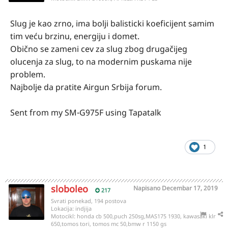
Slug je kao zrno, ima bolji balisticki koeficijent samim
tim veću brzinu, energiju i domet.
Obično se zameni cev za slug zbog drugačijeg
olucenja za slug, to na modernim puskama nije
problem.
Najbolje da pratite Airgun Srbija forum.
Sent from my SM-G975F using Tapatalk
1
sloboleo
Napisano
Decembar 17, 2019
217
Svrati ponekad, 194 postova
Lokacija:
indjija
Motocikl:
honda cb 500,puch 250sg,MAS175 1930, kawasaki klr
650,tomos tori, tomos mc 50,bmw r 1150 gs