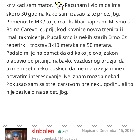
kriv kad sam mator.
Racunam i vidim da ima
skoro 30 godina kako sam izasao iz te price, jbg.
Pomenuste MK? to je mali kalibar kapiram. Mi smo u
Bg na Carevoj cupriji, kod kovnice novca trenirali i
imali takmicenja. Pucali smo iz nekih starih Brno Cz
repetirki, trostav 3x10 metaka na 50 metara.
Padalo mi je na pamet da od kako je ovaj zakon
olabavio po pitanju nabavke vazdusnog oruzja, da
uzmem sebi neku puskicu da me malo zelja mine i
povratim interesovanje. Ne ,znam mozda nekad..
Pokusao sam sa strelicarstvom pre neku godinu ali to
nije zazivelo na zalost, jbg.
sloboleo
Napisano
Decembar 15, 2019
217
Svrati ponekad, 194 postova