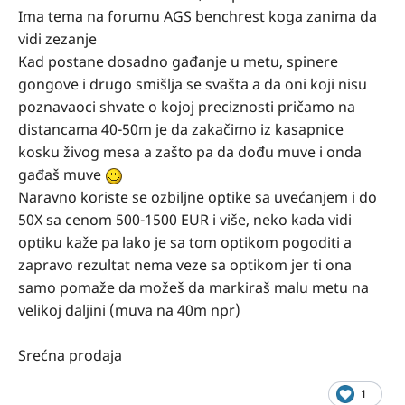
Ima tema na forumu AGS benchrest koga zanima da
vidi zezanje
Kad postane dosadno gađanje u metu, spinere
gongove i drugo smišlja se svašta a da oni koji nisu
poznavaoci shvate o kojoj preciznosti pričamo na
distancama 40-50m je da zakačimo iz kasapnice
kosku živog mesa a zašto pa da dođu muve i onda
gađaš muve
Naravno koriste se ozbiljne optike sa uvećanjem i do
50X sa cenom 500-1500 EUR i više, neko kada vidi
optiku kaže pa lako je sa tom optikom pogoditi a
zapravo rezultat nema veze sa optikom jer ti ona
samo pomaže da možeš da markiraš malu metu na
velikoj daljini (muva na 40m npr)
Srećna prodaja
1