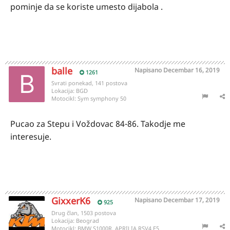
pominje da se koriste umesto dijabola .
balle
Napisano
Decembar 16, 2019
1261
Svrati ponekad, 141 postova
Lokacija:
BGD
Motocikl:
Sym symphony 50
Pucao za Stepu i Voždovac 84-86. Takodje me
interesuje.
GixxerK6
Napisano
Decembar 17, 2019
925
Drug član, 1503 postova
Lokacija:
Beograd
Motocikl:
BMW S1000R, APRILIA RSV4 E5