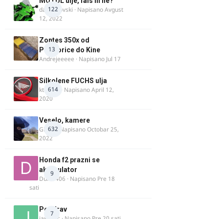
MOTUL ulje, fals ili ne?
122
dalipopovski
· Napisano
Avgust
12, 2022
Zontes 350x od
13
Podgorice do Kine
Andrejeeeee
· Napisano
Jul 17
Silkolene FUCHS ulja
614
ktm600
· Napisano
April 12,
2020
Veselo, kamere
632
GR 46
· Napisano
Octobar 25,
2022
Honda f2 prazni se
akomulator
9
Dule1406
· Napisano
Pre 18
sati
Pozdrav
7
jasminc
· Napisano
Pre 20 sati