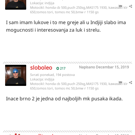
Lokacija:
indjija
Motocikl:
honda cb 500,puch 250sg,MAS175 1930, kawasaki klr
650,tomos tori, tomos mc 50,bmw r 1150 gs
I sam imam lukove i to me greje ali u Indjiji slabo ima
mogucnosti i interesovanja za luk i strelu.
sloboleo
Napisano
Decembar 15, 2019
217
Svrati ponekad, 194 postova
Lokacija:
indjija
Motocikl:
honda cb 500,puch 250sg,MAS175 1930, kawasaki klr
650,tomos tori, tomos mc 50,bmw r 1150 gs
Inace brno 2 je jedna od najboljih mk pusaka ikada.