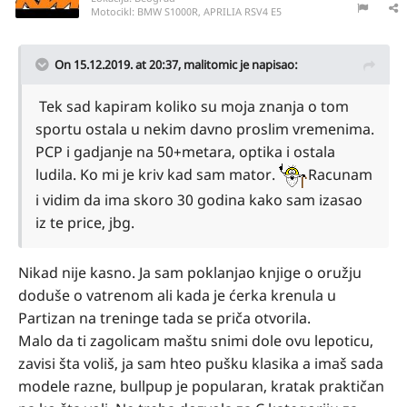
Motocikl:
BMW S1000R, APRILIA RSV4 E5
On 15.12.2019. at 20:37,
malitomic
je napisao:
Tek sad kapiram koliko su moja znanja o tom
sportu ostala u nekim davno proslim vremenima.
PCP i gadjanje na 50+metara, optika i ostala
ludila. Ko mi je kriv kad sam mator.
Racunam
i vidim da ima skoro 30 godina kako sam izasao
iz te price, jbg.
Nikad nije kasno. Ja sam poklanjao knjige o oružju
doduše o vatrenom ali kada je ćerka krenula u
Partizan na treninge tada se priča otvorila.
Malo da ti zagolicam maštu snimi dole ovu lepoticu,
zavisi šta voliš, ja sam hteo pušku klasika a imaš sada
modele razne, bullpup je popularan, kratak praktičan