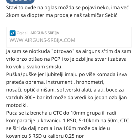
Stavi to ovde na oglas možda se pojavi neko, ima već
2kom sa diopterima prodaje naš takmičar Sebić
Oglasi - AIRGUNS SRBIJA
WWW.AIRGUNS-SRBIJA.COM
Ja sam se niotkuda "otrovao" sa airguns s'tim da sam
vrlo brzo otišao na PCP i to je ozbiljna stvar i zabava
ko voli u svakom smislu.
Puška/puške jer ljubitelji imaju po više komada i sva
prateća oprema, instrumenti, hronometri,
nosači, optički nišani, softverski alati, alati, boce za
vazduh 300+ bar itd može da vredi ko jedan ozbiljan
motocikl.
Puca se iz bencha u CTC do 10mm grupa ili radi
komparacije u kovanicu 1 RSD, 5-10kom na 50m. CTC
se širi da daljinom ali na 100m može da ide u
kovanicu 5 RSD u kalibru 0,25 npr