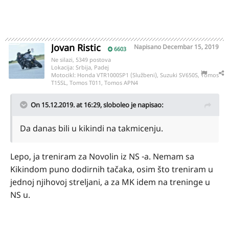
Jovan Ristic
Napisano
Decembar 15, 2019
6603
Ne silazi, 5349 postova
Lokacija:
Srbija, Padej
Motocikl:
Honda VTR1000SP1 (Službeni), Suzuki SV650S, Tomos
T15SL, Tomos T011, Tomos APN4
On 15.12.2019. at 16:29,
sloboleo
je napisao:
Da danas bili u kikindi na takmicenju.
Lepo, ja treniram za Novolin iz NS -a. Nemam sa
Kikindom puno dodirnih tačaka, osim što treniram u
jednoj njihovoj streljani, a za MK idem na treninge u
NS u.