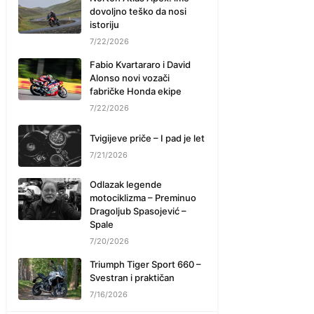
dovoljno teško da nosi
istoriju
7/22/2026
Fabio Kvartararo i David
Alonso novi vozači
fabričke Honda ekipe
7/22/2026
Tvigijeve priče – I pad je let
7/21/2026
Odlazak legende
motociklizma – Preminuo
Dragoljub Spasojević –
Spale
7/20/2026
Triumph Tiger Sport 660 –
Svestran i praktičan
7/16/2026