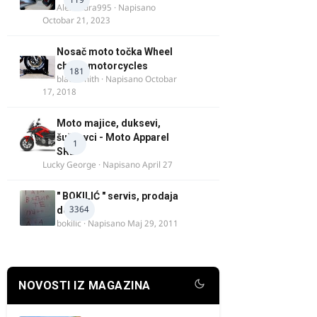
Alexandra995
· Napisano
Octobar 21, 2023
Nosač moto točka Wheel
chock motorcycles
181
blacksmith
· Napisano
Octobar
17, 2018
Moto majice, duksevi,
šuškavci - Moto Apparel
1
SRB
Lucky George
· Napisano
April 27
" BOKILIĆ " servis, prodaja
3364
delova
bokilic
· Napisano
Maj 29, 2011
NOVOSTI IZ MAGAZINA