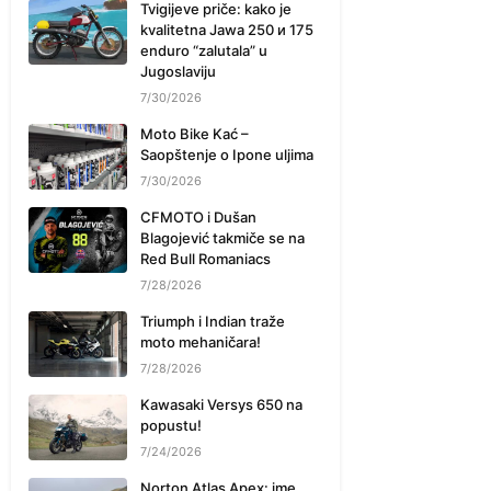
Tvigijeve priče: kako je
kvalitetna Jawa 250 и 175
enduro “zalutala” u
Jugoslaviju
7/30/2026
Moto Bike Kać –
Saopštenje o Ipone uljima
7/30/2026
CFMOTO i Dušan
Blagojević takmiče se na
Red Bull Romaniacs
7/28/2026
Triumph i Indian traže
moto mehaničara!
7/28/2026
Kawasaki Versys 650 na
popustu!
7/24/2026
Norton Atlas Apex: ime