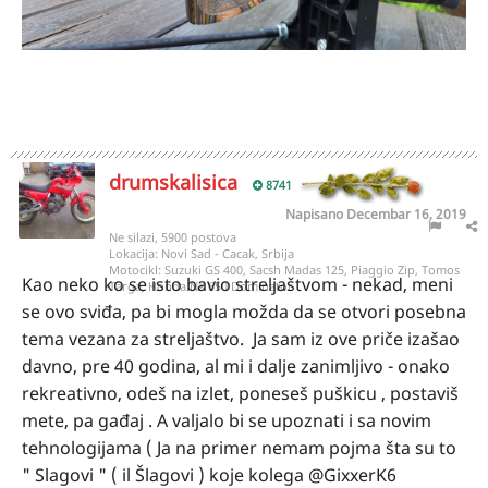
drumskalisica
8741
Napisano
Decembar 16, 2019
Ne silazi, 5900 postova
Lokacija:
Novi Sad - Cacak, Srbija
Motocikl:
Suzuki GS 400, Sacsh Madas 125, Piaggio Zip, Tomos
Kao neko ko se isto bavio streljaštvom - nekad, meni
Targa, Honda NX 650 Dominator
se ovo sviđa, pa bi mogla možda da se otvori posebna
tema vezana za streljaštvo. Ja sam iz ove priče izašao
davno, pre 40 godina, al mi i dalje zanimljivo - onako
rekreativno, odeš na izlet, poneseš puškicu , postaviš
mete, pa gađaj . A valjalo bi se upoznati i sa novim
tehnologijama ( Ja na primer nemam pojma šta su to
" Slagovi " ( il Šlagovi ) koje kolega
@GixxerK6