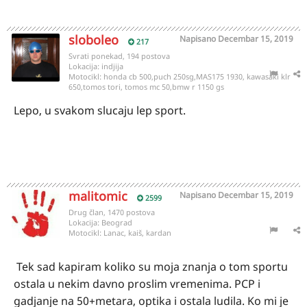
sloboleo
Napisano
Decembar 15, 2019
217
Svrati ponekad, 194 postova
Lokacija:
indjija
Motocikl:
honda cb 500,puch 250sg,MAS175 1930, kawasaki klr
650,tomos tori, tomos mc 50,bmw r 1150 gs
Lepo, u svakom slucaju lep sport.
malitomic
Napisano
Decembar 15, 2019
2599
Drug član, 1470 postova
Lokacija:
Beograd
Motocikl:
Lanac, kaiš, kardan
Tek sad kapiram koliko su moja znanja o tom sportu
ostala u nekim davno proslim vremenima. PCP i
gadjanje na 50+metara, optika i ostala ludila. Ko mi je