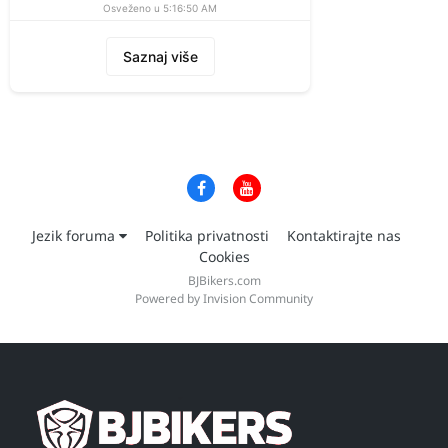
Osveženo u 5:16:50 AM
Saznaj više
Jezik foruma
Politika privatnosti
Kontaktirajte nas
Cookies
BJBikers.com
Powered by Invision Community