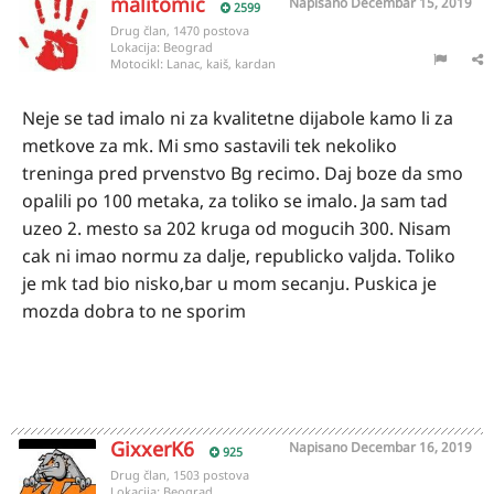
malitomic
Napisano
Decembar 15, 2019
2599
Drug član, 1470 postova
Lokacija:
Beograd
Motocikl:
Lanac, kaiš, kardan
Neje se tad imalo ni za kvalitetne dijabole kamo li za
metkove za mk. Mi smo sastavili tek nekoliko
treninga pred prvenstvo Bg recimo. Daj boze da smo
opalili po 100 metaka, za toliko se imalo. Ja sam tad
uzeo 2. mesto sa 202 kruga od mogucih 300. Nisam
cak ni imao normu za dalje, republicko valjda. Toliko
je mk tad bio nisko,bar u mom secanju. Puskica je
mozda dobra to ne sporim
GixxerK6
Napisano
Decembar 16, 2019
925
Drug član, 1503 postova
Lokacija:
Beograd