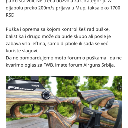
pa ko šta voli. Ne treba dozvola za C kategoriju za
dijabolu preko 200m/s prijava u Mup, taksa oko 1700
RSD
Puška i oprema sa kojom kontrolišeš rad puške,
balistika i drugo može da bude skupo ali posle je
zabava vrlo jeftina, samo dijabole ili sada se već
koriste slagovi.
Da ne bombardujemo moto forum o puškama i da ne
kvarimo oglas za FWB, imate forum Airguns Srbija.