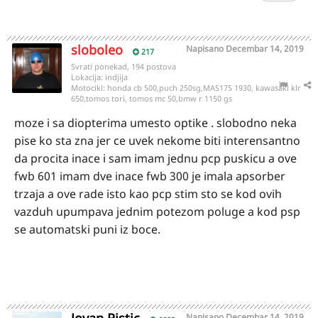
sloboleo
Napisano
Decembar 14, 2019
217
Svrati ponekad, 194 postova
Lokacija:
indjija
Motocikl:
honda cb 500,puch 250sg,MAS175 1930, kawasaki klr
650,tomos tori, tomos mc 50,bmw r 1150 gs
moze i sa diopterima umesto optike . slobodno neka
pise ko sta zna jer ce uvek nekome biti interensantno
da procita inace i sam imam jednu pcp puskicu a ove
fwb 601 imam dve inace fwb 300 je imala apsorber
trzaja a ove rade isto kao pcp stim sto se kod ovih
vazduh upumpava jednim potezom poluge a kod psp
se automatski puni iz boce.
Napisano
Decembar 14, 2019