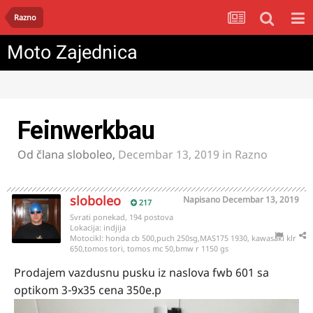
Razno
Moto Zajednica
Feinwerkbau
Od člana
sloboleo
,
Decembar 13, 2019
in
Razno
sloboleo
Napisano
Decembar 13, 2019
217
Svrati ponekad, 194 postova
Lokacija:
indjija
Motocikl:
honda cb 500,puch 250sg,MAS175 1930, kawasaki klr
650,tomos tori, tomos mc 50,bmw r 1150 gs
Prodajem vazdusnu pusku iz naslova fwb 601 sa
optikom 3-9x35 cena 350e.p