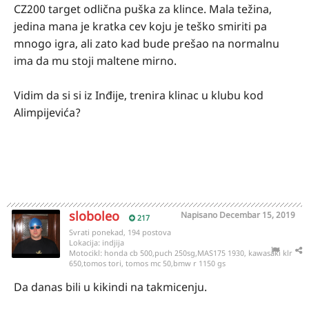
CZ200 target odlična puška za klince. Mala težina,
jedina mana je kratka cev koju je teško smiriti pa
mnogo igra, ali zato kad bude prešao na normalnu
ima da mu stoji maltene mirno.
Vidim da si si iz Inđije, trenira klinac u klubu kod
Alimpijevića?
sloboleo
Napisano
Decembar 15, 2019
217
Svrati ponekad, 194 postova
Lokacija:
indjija
Motocikl:
honda cb 500,puch 250sg,MAS175 1930, kawasaki klr
650,tomos tori, tomos mc 50,bmw r 1150 gs
Da danas bili u kikindi na takmicenju.