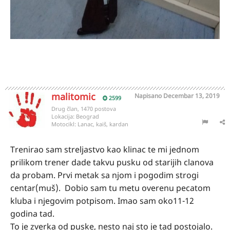
malitomic
Napisano
Decembar 13, 2019
2599
Drug član, 1470 postova
Lokacija:
Beograd
Motocikl:
Lanac, kaiš, kardan
Trenirao sam streljastvo kao klinac te mi jednom
prilikom trener dade takvu pusku od starijih clanova
da probam. Prvi metak sa njom i pogodim strogi
centar(muš). Dobio sam tu metu overenu pecatom
kluba i njegovim potpisom. Imao sam oko11-12
godina tad.
To je zverka od puske, nesto naj sto je tad postojalo.