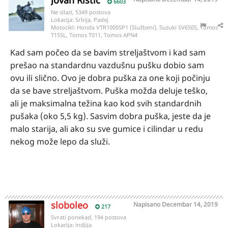
Jovan Ristic
6603
Ne silazi, 5349 postova
Lokacija:
Srbija, Padej
Motocikl:
Honda VTR1000SP1 (Službeni), Suzuki SV650S, Tomos
T15SL, Tomos T011, Tomos APN4
Kad sam počeo da se bavim streljaštvom i kad sam
prešao na standardnu vazdušnu pušku dobio sam
ovu ili slično. Ovo je dobra puška za one koji počinju
da se bave streljaštvom. Puška možda deluje teško,
ali je maksimalna težina kao kod svih standardnih
pušaka (oko 5,5 kg). Sasvim dobra puška, jeste da je
malo starija, ali ako su sve gumice i cilindar u redu
nekog može lepo da služi.
sloboleo
Napisano
Decembar 14, 2019
217
Svrati ponekad, 194 postova
Lokacija:
indjija