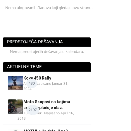
Nema ulogovanih članova koji gledaju ovu stranu.
PREDSTOJEĆA DEŠAVANJA
Nema predstojećih dešavanja u kalendaru.
AKTUELNE TEME
Kove 450 Rally
480
AnteK
· Napisano
Januar 31,
2024
Moto Skupovi na kojima
se ne naplaćuje ulaz.
2197
Kum_Mixer
· Napisano
April 16,
2013