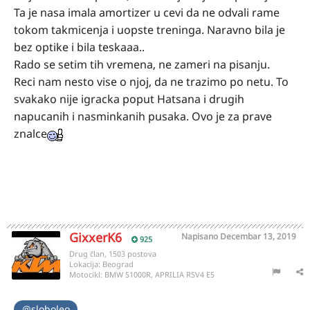
Ta je nasa imala amortizer u cevi da ne odvali rame
tokom takmicenja i uopste treninga. Naravno bila je
bez optike i bila teskaaa..
Rado se setim tih vremena, ne zameri na pisanju.
Reci nam nesto vise o njoj, da ne trazimo po netu. To
svakako nije igracka poput Hatsana i drugih
napucanih i nasminkanih pusaka. Ovo je za prave
znalce
GixxerK6
Napisano
Decembar 13, 2019
925
Drug član, 1503 postova
Lokacija:
Beograd
Motocikl:
BMW S1000R, APRILIA RSV4 E5
@sloboleo