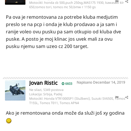
Motocikl:
honda cb 500,puch 250sg,MAS175 1930, kawasaki klr
650,tomos tori, tomos mc 50,bmw r 1150 gs
Pa ova je remontovana za potrebe kluba medjutim
preslo se na pcp i onda je klub prodavao a ja sam i
ranije voleo ovu pusku pa sam otkupio od kluba dve
puske. A posto je moj klinac jos uvek mali za ovu
pusku njemu sam uzeo cz 200 target.
Jovan Ristic
Napisano
Decembar 14, 2019
6603
Ne silazi, 5349 postova
Lokacija:
Srbija, Padej
Motocikl:
Honda VTR1000SP1 (Službeni), Suzuki SV650S, Tomos
T15SL, Tomos T011, Tomos APN4
Ako je remontovana onda može da služi još xy godina