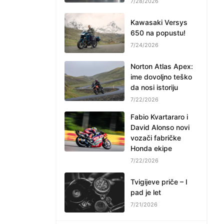
7/28/2026
Kawasaki Versys
650 na popustu!
7/24/2026
Norton Atlas Apex:
ime dovoljno teško
da nosi istoriju
7/22/2026
Fabio Kvartararo i
David Alonso novi
vozači fabričke
Honda ekipe
7/22/2026
Tvigijeve priče – I
pad je let
7/21/2026