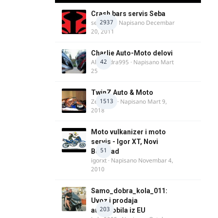
Crash bars servis Seba
2937
seba011
· Napisano
Decembar
20, 2011
Charlie Auto-Moto delovi
42
Alexandra995
· Napisano
Mart
25
TwinZ Auto & Moto
1513
Zeljkamp
· Napisano
Mart 9,
2018
Moto vulkanizer i moto
servis - Igor XT, Novi
51
Beograd
igorxt
· Napisano
Novembar 4,
2010
Samo_dobra_kola_011:
Uvoz i prodaja
203
automobila iz EU