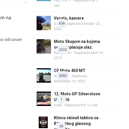
Pedja1971
· Napisano
Pre 7
oblematičan
sati
zim na
Veselo, kamere
636
GR 46
· Napisano
Octobar 25,
2022
no odrzavan
Moto Skupovi na kojima
se ne naplaćuje ulaz.
2222
Kum_Mixer
· Napisano
April 16,
2013
CF Moto 450 MT
5002
NIKOLA 1
· Napisano
Novembar 10, 2023
12. Moto GP Silverstone
1
UK 2026
Fredi
· Napisano
Pre 12 sati
Klincu skinuli tablicu sa
R125 zbog glasnog
36