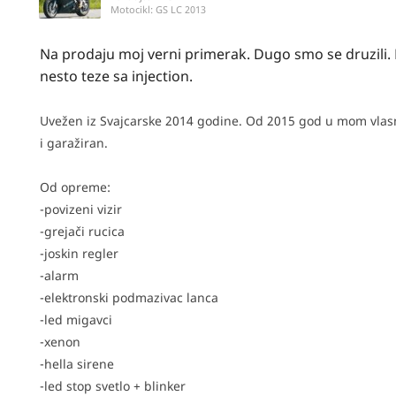
Motocikl:
GS LC 2013
Na prodaju moj verni primerak. Dugo smo se druzili. 
nesto teze sa injection.
Uvežen iz Svajcarske 2014 godine. Od 2015 god u mom vlas
i garažiran.
Od opreme:
-povizeni vizir
-grejači rucica
-joskin regler
-alarm
-elektronski podmazivac lanca
-led migavci
-xenon
-hella sirene
-led stop svetlo + blinker