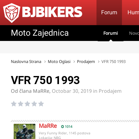
Forum
Hum
Moto Zajednica
Forumi
Novo
Naslovna Strana
Moto Oglasi
Prodajem
VFR 750 1993
VFR 750 1993
Od člana
MaRRe
,
Octobar 30, 2019
in
Prodajem
MaRRe
1014
Very Funny Rider, 1145 postova
Lokacija:
NBG