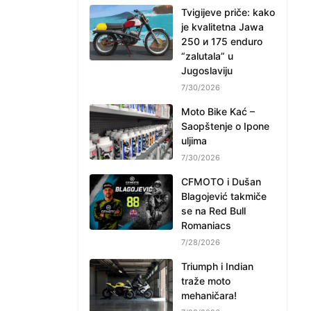
Tvigijeve priče: kako
je kvalitetna Jawa
250 и 175 enduro
“zalutala” u
Jugoslaviju
7/30/2026
Moto Bike Kać –
Saopštenje o Ipone
uljima
7/30/2026
CFMOTO i Dušan
Blagojević takmiče
se na Red Bull
Romaniacs
7/28/2026
Triumph i Indian
traže moto
mehaničara!