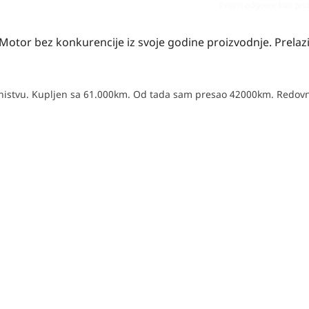
Prijavi odgovor kao pr
Motor bez konkurencije iz svoje godine proizvodnje. Prela
nistvu. Kupljen sa 61.000km. Od tada sam presao 42000km. Redov