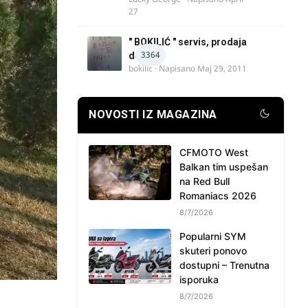
27
" BOKILIĆ " servis, prodaja
3364
delova
bokilic
· Napisano
Maj 29, 2011
NOVOSTI IZ MAGAZINA
CFMOTO West
Balkan tim uspešan
na Red Bull
Romaniacs 2026
8/7/2026
Popularni SYM
skuteri ponovo
dostupni – Trenutna
isporuka
8/7/2026