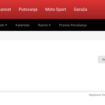
anost
Putovanja
Moto Sport
Garaža
sti
Kalendar
Razno
Pravila Ponašanja
P
Napisano
Oc