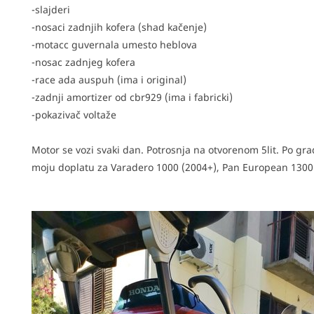
-slajderi
-nosaci zadnjih kofera (shad kačenje)
-motacc guvernala umesto heblova
-nosac zadnjeg kofera
-race ada auspuh (ima i original)
-zadnji amortizer od cbr929 (ima i fabricki)
-pokazivač voltaže
Motor se vozi svaki dan. Potrosnja na otvorenom 5lit. Po gr
moju doplatu za Varadero 1000 (2004+), Pan European 1300