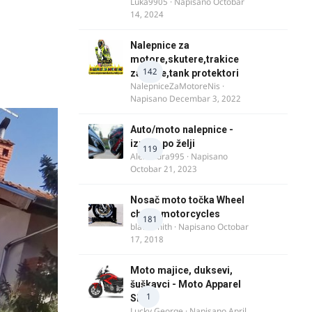
Luka9905
· Napisano
Octobar
14, 2024
Nalepnice za
motore,skutere,trakice
142
za felne,tank protektori
NalepniceZaMotoreNis
·
Napisano
Decembar 3, 2022
Auto/moto nalepnice -
izrada po želji
119
Alexandra995
· Napisano
Octobar 21, 2023
Nosač moto točka Wheel
chock motorcycles
181
blacksmith
· Napisano
Octobar
17, 2018
Moto majice, duksevi,
šuškavci - Moto Apparel
1
SRB
Lucky George
· Napisano
April