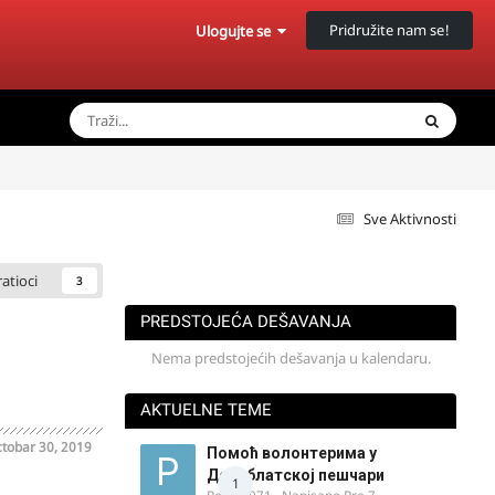
Pridružite nam se!
Ulogujte se
Sve Aktivnosti
ratioci
3
PREDSTOJEĆA DEŠAVANJA
Nema predstojećih dešavanja u kalendaru.
AKTUELNE TEME
tobar 30, 2019
Помоћ волонтерима у
Делиблатској пешчари
1