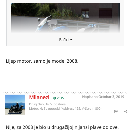
Raširi
Lijep motor, samo je model 2008.
Milanezi
Napisano
Octobar 3, 2019
2815
Drug član, 1672 postova
Motocikl:
Suzuuuuki (Address 125, V-Strom 800)
Nije, za 2008 je bio u drugačijoj nijansi plave od ove.