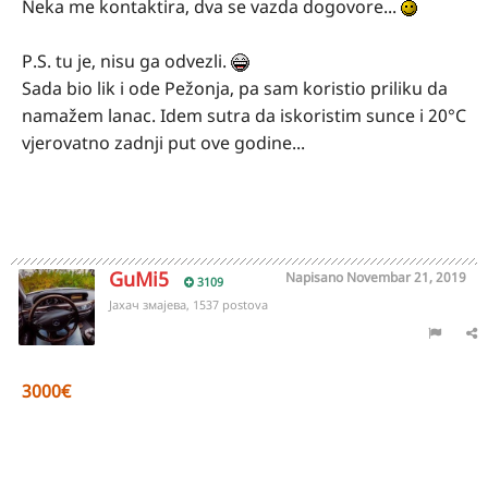
Neka me kontaktira, dva se vazda dogovore...
P.S. tu je, nisu ga odvezli.
Sada bio lik i ode Pežonja, pa sam koristio priliku da
namažem lanac. Idem sutra da iskoristim sunce i 20°C
vjerovatno zadnji put ove godine...
GuMi5
Napisano
Novembar 21, 2019
3109
Јахач змајева, 1537 postova
3000€