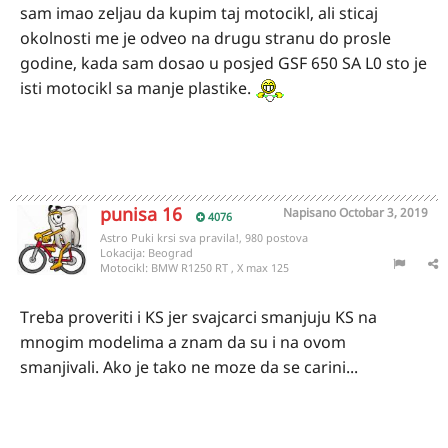
sam imao zeljau da kupim taj motocikl, ali sticaj
okolnosti me je odveo na drugu stranu do prosle
godine, kada sam dosao u posjed GSF 650 SA L0 sto je
isti motocikl sa manje plastike.
punisa 16
Napisano
Octobar 3, 2019
4076
Astro Puki krsi sva pravila!, 980 postova
Lokacija:
Beograd
Motocikl:
BMW R1250 RT , X max 125
Treba proveriti i KS jer svajcarci smanjuju KS na
mnogim modelima a znam da su i na ovom
smanjivali. Ako je tako ne moze da se carini...