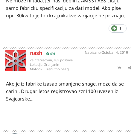
Ne moze ni tada. Jer nasi debili iz AMSS i ABS citaju
samo fabricku specifikaciju za dati model. Ako pise
npr 80kw to je to i kraj,nikakve varijacije ne priznaju.
1
nash
Napisano
Octobar 4, 2019
491
Zainteresovan, 839 postova
Lokacija:
Zrenjanin
Motocikl:
Trenutno bez :/
Ako je iz fabrike izasao smanjene snage, moze da se
carini. Drugar letos registrovao zzr1100 uvezen iz
Svajcarske...