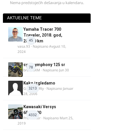
Nema predstojećih dešavanja u kalendaru.
AKTUELNE TEME
Yamaha Tracer 700
Traveler, 2018. god,
45
28.100 km
vasa.93
· Napisano
Avgust 10,
2024
sym symphony 125 sr
78
brankoXM
· Napisano
Jun 30
Kako izgledamo
3213
Guest diRRty · Napisano
Januar
28, 2006
Kawasaki Versys
650/1000
4332
ProMaster
· Napisano
Mart 25,
2019