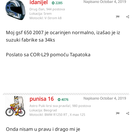
idanijel
Napisano
Octobar 4, 2019
2285
Drug član, 944 postova
Lokacija:
Srem
Motocikl:
V-Strom k8
Moj gsf 650 2007 je ocarinjen normalno, izašao je iz
suzuki fabrike sa 34ks
Poslato sa COR-L29 pomoću Tapatoka
punisa 16
Napisano
Octobar 4, 2019
4076
Astro Puki krsi sva pravila!, 980 postova
Lokacija:
Beograd
Motocikl:
BMW R1250 RT , X max 125
Onda nisam u pravu i drago mi je