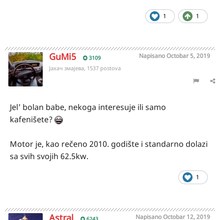
1
1
GuMi5
Napisano
Octobar 5, 2019
3109
Јахач змајева, 1537 postova
Jel' bolan babe, nekoga interesuje ili samo
kafenišete?
Motor je, kao rečeno 2010. godište i standarno dolazi
sa svih svojih 62.5kw.
1
Astral
Napisano
Octobar 12, 2019
6243