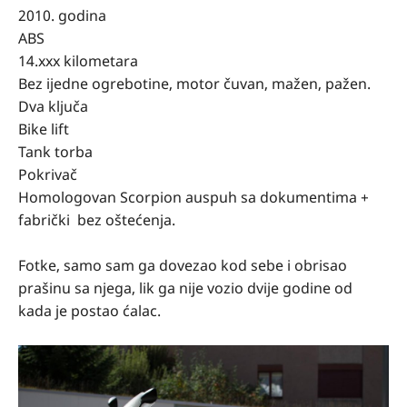
2010. godina
ABS
14.xxx kilometara
Bez ijedne ogrebotine, motor čuvan, mažen, pažen.
Dva ključa
Bike lift
Tank torba
Pokrivač
Homologovan Scorpion auspuh sa dokumentima +
fabrički bez oštećenja.
Fotke, samo sam ga dovezao kod sebe i obrisao
prašinu sa njega, lik ga nije vozio dvije godine od
kada je postao ćalac.