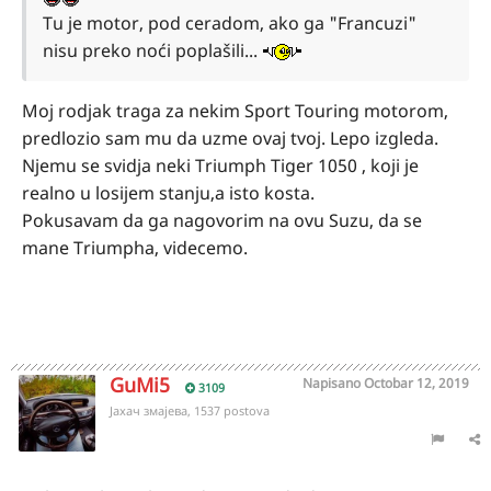
Tu je motor, pod ceradom, ako ga "Francuzi"
nisu preko noći poplašili...
Moj rodjak traga za nekim Sport Touring motorom,
predlozio sam mu da uzme ovaj tvoj. Lepo izgleda.
Njemu se svidja neki Triumph Tiger 1050 , koji je
realno u losijem stanju,a isto kosta.
Pokusavam da ga nagovorim na ovu Suzu, da se
mane Triumpha, videcemo.
GuMi5
Napisano
Octobar 12, 2019
3109
Јахач змајева, 1537 postova