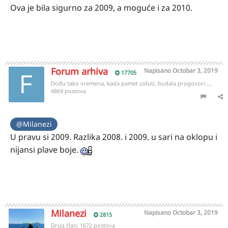
Ova je bila sigurno za 2009, a moguće i za 2010.
Forum arhiva
Napisano
Octobar 3, 2019
17705
Dođu tako vremena, kada pamet zašuti, budala progovori...,
4869 postova
@Milanezi
U pravu si 2009. Razlika 2008. i 2009. u sari na oklopu i
nijansi plave boje.
Milanezi
Napisano
Octobar 3, 2019
2815
Drug član, 1672 postova