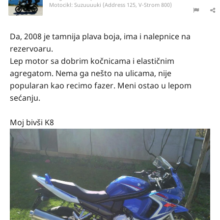
Motocikl:
Suzuuuuki (Address 125, V-Strom 800)
Da, 2008 je tamnija plava boja, ima i nalepnice na
rezervoaru.
Lep motor sa dobrim kočnicama i elastičnim
agregatom. Nema ga nešto na ulicama, nije
popularan kao recimo fazer. Meni ostao u lepom
sećanju.
Moj bivši K8