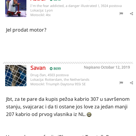
I'm the fear addicted, a danger illustrated !, 3924 postova
Lokacija:
Lyon
Motocikl:
4tx
Jel prodat motor?
Savan
Napisano
Octobar 12, 2019
8699
Drug član, 4503 postova
Lokacija:
Rotterdam, the Netherlands
Motocikl:
Triumph Daytona 955i SE
Jbt, za te pare da kupis pežoa kabrio 307 u savršenom
stanju, svajcarac i da ti ostane jos love za jedan manji
207 kabrio od prvog vlasnika iz NL.