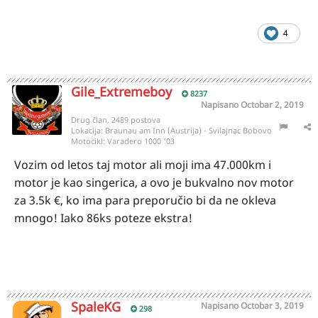
4
Gile_Extremeboy
8237
Napisano
Octobar 2, 2019
Drug član, 2489 postova
Lokacija:
Braunau am Inn (Austrija) - Svilajnac Bobovo
Motocikl:
Varadero 1000 '03
Vozim od letos taj motor ali moji ima 47.000km i
motor je kao singerica, a ovo je bukvalno nov motor
za 3.5k €, ko ima para preporučio bi da ne okleva
mnogo! Iako 86ks poteze ekstra!
SpaleKG
Napisano
Octobar 3, 2019
298