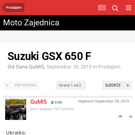
Prodajem
Moto Zajednica
Suzuki GSX 650 F
Od člana
GuMi5
,
Septembar 30, 2019
in
Prodajem
PRETHODNO
Strana 1 od 2
SLEDEĆE
GuMi5
Napisano
Septembar 30, 2019
3109
Јахач змајева, 1537 postova
Ukratko: