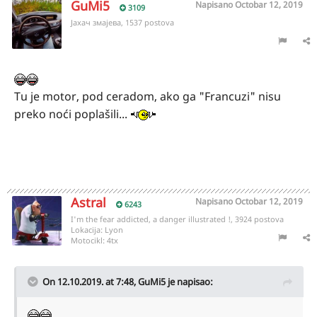
GuMi5
Napisano
Octobar 12, 2019
3109
Јахач змајева, 1537 postova
Tu je motor, pod ceradom, ako ga "Francuzi" nisu
preko noći poplašili...
Astral
Napisano
Octobar 12, 2019
6243
I'm the fear addicted, a danger illustrated !, 3924 postova
Lokacija:
Lyon
Motocikl:
4tx
On 12.10.2019. at 7:48,
GuMi5
je napisao: