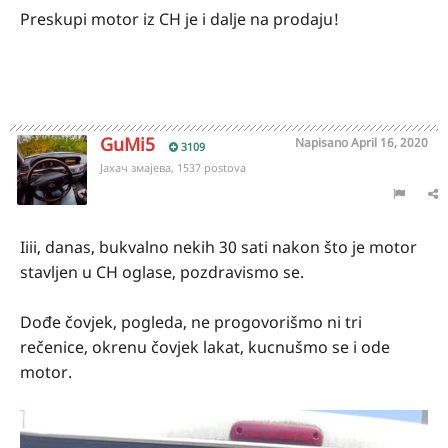
Preskupi motor iz CH je i dalje na prodaju!
GuMi5
Napisano
April 16, 2020
3109
Јахач змајева, 1537 postova
Iiii, danas, bukvalno nekih 30 sati nakon što je motor
stavljen u CH oglase, pozdravismo se.
Dođe čovjek, pogleda, ne progovorišmo ni tri
rečenice, okrenu čovjek lakat, kucnušmo se i ode
motor.