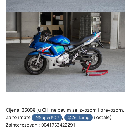
Cijena: 3500€ (u CH, ne bavim se izvozom i prevozom.
Za to imate
,
i ostale)
@SuperPOP
@Zeljkamp
Zainteresovani: 0041763422291