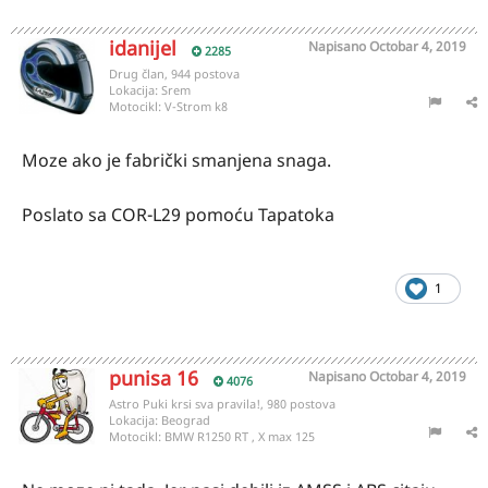
idanijel
Napisano
Octobar 4, 2019
2285
Drug član, 944 postova
Lokacija:
Srem
Motocikl:
V-Strom k8
Moze ako je fabrički smanjena snaga.
Poslato sa COR-L29 pomoću Tapatoka
1
punisa 16
Napisano
Octobar 4, 2019
4076
Astro Puki krsi sva pravila!, 980 postova
Lokacija:
Beograd
Motocikl:
BMW R1250 RT , X max 125