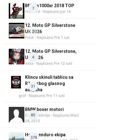
BMW s1000xr 2018 TOP
7
FreeBird
· Napisano
Jun 16
12. Moto GP Silverstone
0
UK 2026
Fredi
· Napisano
Pre 1 sat
12. Moto GP Silverstone,
4
UK, 2026
mixa
· Napisano
Pre 12 sati
Klincu skinuli tablicu sa
R125 zbog glasnog
31
auspuha
grof
· Napisano
Pre 11 sati
BMW boxer motori
80
Guest Velimlje · Napisano
Mart
28, 2010
Heavy enduro ekipa
378