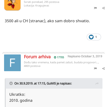
Svrati ponekad, 295 postova
Lokacija:
Kragujevac
3500 ali u CH (stranac), ako sam dobro shvatio.
1
Forum arhiva
Napisano
Octobar 3, 2019
17705
Dođu tako vremena, kada pamet zašuti, budala progovori...,
4869 postova
On 30.9.2019. at 17:15,
GuMi5
je napisao:
Ukratko:
2010. godina