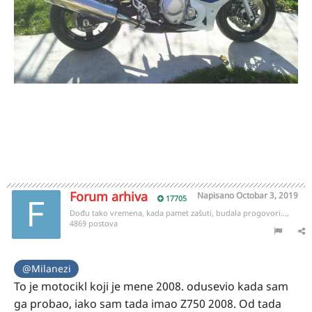
Forum arhiva
Napisano
Octobar 3, 2019
17705
Dođu tako vremena, kada pamet zašuti, budala progovori...,
4869 postova
@Milanezi
To je motocikl koji je mene 2008. odusevio kada sam
ga probao, iako sam tada imao Z750 2008. Od tada