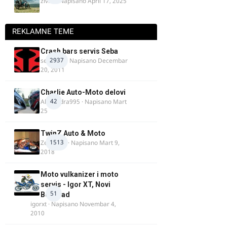
živke
· Napisano
April 17, 2025
REKLAMNE TEME
Crash bars servis Seba
2937
seba011
· Napisano
Decembar
20, 2011
Charlie Auto-Moto delovi
42
Alexandra995
· Napisano
Mart
25
TwinZ Auto & Moto
1513
Zeljkamp
· Napisano
Mart 9,
2018
Moto vulkanizer i moto
servis - Igor XT, Novi
51
Beograd
igorxt
· Napisano
Novembar 4,
2010