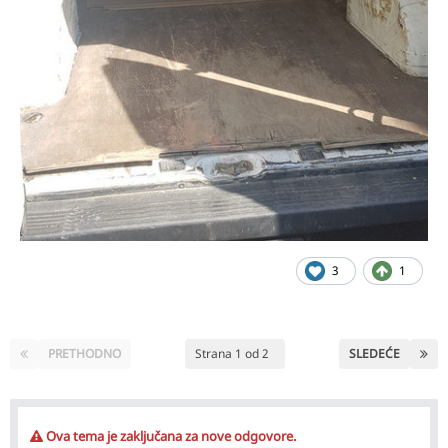
3
1
PRETHODNO
Strana 1 od 2
SLEDEĆE
Ova tema je zaključana za nove odgovore.