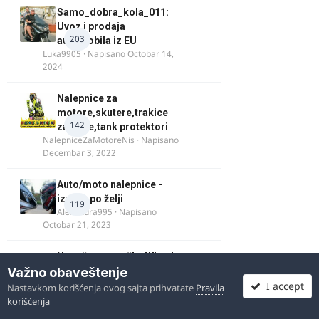
Samo_dobra_kola_011:
Uvoz i prodaja
203
automobila iz EU
Luka9905
· Napisano
Octobar 14,
2024
Nalepnice za
motore,skutere,trakice
142
za felne,tank protektori
NalepniceZaMotoreNis
· Napisano
Decembar 3, 2022
Auto/moto nalepnice -
izrada po želji
119
Alexandra995
· Napisano
Octobar 21, 2023
Nosač moto točka Wheel
Važno obaveštenje
chock motorcycles
181
blacksmith
· Napisano
Octobar
I accept
Nastavkom korišćenja ovog sajta prihvatate
Pravila
17, 2018
korišćenja