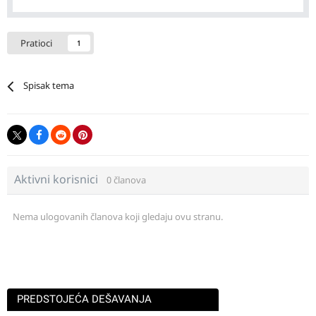
Pratioci
1
Spisak tema
Aktivni korisnici
0 članova
Nema ulogovanih članova koji gledaju ovu stranu.
PREDSTOJEĆA DEŠAVANJA