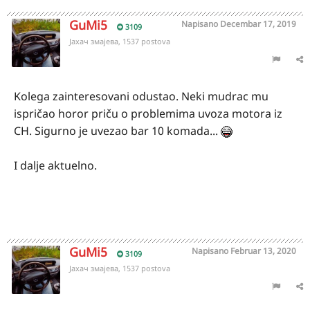
GuMi5
Napisano
Decembar 17, 2019
3109
Јахач змајева, 1537 postova
Kolega zainteresovani odustao. Neki mudrac mu
ispričao horor priču o problemima uvoza motora iz
CH. Sigurno je uvezao bar 10 komada...
I dalje aktuelno.
GuMi5
Napisano
Februar 13, 2020
3109
Јахач змајева, 1537 postova