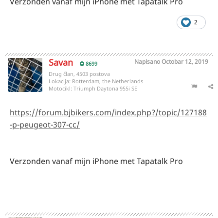
Verzonden vanaf mijn iPhone met Tapatalk Pro
2
Savan
Napisano
Octobar 12, 2019
8699
Drug član, 4503 postova
Lokacija:
Rotterdam, the Netherlands
Motocikl:
Triumph Daytona 955i SE
https://forum.bjbikers.com/index.php?/topic/127188
-p-peugeot-307-cc/
Verzonden vanaf mijn iPhone met Tapatalk Pro