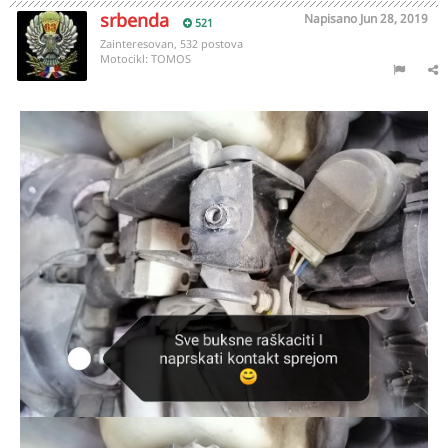
srbenda
Napisano
Jun 28, 2019
521
Zainteresovan, 532 postova
Motocikl:
TOMOS