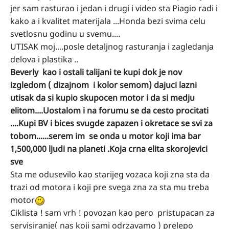
jer sam rasturao i jedan i drugi i video sta Piagio radi i
kako a i kvalitet materijala ...Honda bezi svima celu
svetlosnu godinu u svemu....
UTISAK moj....posle detaljnog rasturanja i zagledanja
delova i plastika ..
Beverly kao i ostali talijani te kupi dok je nov
izgledom ( dizajnom i kolor semom) dajuci lazni
utisak da si kupio skupocen motor i da si medju
elitom....Uostalom i na forumu se da cesto procitati
....Kupi BV i bices svugde zapazen i okretace se svi za
tobom......serem im se onda u motor koji ima bar
1,500,000 ljudi na planeti .Koja crna elita skorojevici
sve
Sta me odusevilo kao starijeg vozaca koji zna sta da
trazi od motora i koji pre svega zna za sta mu treba
motor
Ciklista ! sam vrh ! povozan kao pero pristupacan za
servisiranje( nas koji sami odrzavamo ) prelepo