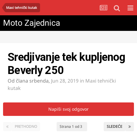
Maxi tehnički kutak
Moto Zajednica
Sredjivanje tek kupljenog
Beverly 250
Od člana
srbenda
,
Jun 28, 2019
in
Maxi tehnički
kutak
Napiši svoj odgovor
PRETHODNO
Strana 1 od 3
SLEDEĆE