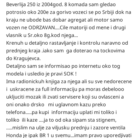
Beverlija 250 iz 2004god. 8 komada sam gledao
potrosio oko 200e za gorivo vozeci se po Srbiji dok na
kraju ne ubode bas dobar agregat ali motor samo
vozen ne ODRZAVAN....Cile matoriji od mene i drugi
vlasnik u Sr.oko 8g.kod njega...
Krenuh u detaljno rastavljanje i kontrolu naravno od
prednjeg kraja .iako sam ga doterao na tockovima
do Kragujevca.
Detaljno sam se informisao po internetu oko tog
modela i usledio je pravi SOK !
Ima radionickuh knjiga za njega ali su sve nedorecene
i uskracene za full informaciju pa moras debelooo
ukljuciti mozak ili zvati servisere koji su ovlasceni a
oni onako drsko mi uglavnom kazu preko
telefona.....pa kupi informaciju uplati mi toliko i
toliko ili kaze ....ja to od oka sipam sta stignem,
.....mislim na ulje za viljusku prednju i zazore ventila
Honda je ipak BR 1 u svemu...imam pravo uporedjivati