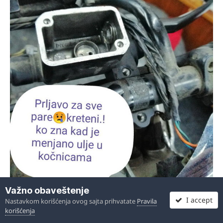
Važno obaveštenje
I accept
Nastavkom korišćenja ovog sajta prihvatate
Pravila
korišćenja