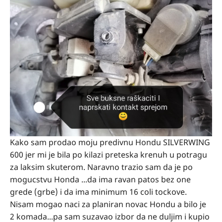
Kako sam prodao moju predivnu Hondu SILVERWING
600 jer mi je bila po kilazi preteska krenuh u potragu
za laksim skuterom. Naravno trazio sam da je po
mogucstvu Honda ...da ima ravan patos bez one
grede (grbe) i da ima minimum 16 coli tockove.
Nisam mogao naci za planiran novac Hondu a bilo je
2 komada...pa sam suzavao izbor da ne duljim i kupio