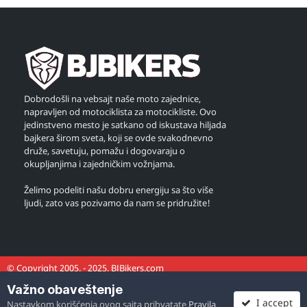
Dobrodošli na vebsajt naše moto zajednice,
napravljen od motociklista za motocikliste. Ovo
jedinstveno mesto je satkano od iskustava hiljada
bajkera širom sveta, koji se ovde svakodnevno
druže, savetuju, pomažu i dogovaraju o
okupljanjima i zajedničkim vožnjama.
Želimo podeliti našu dobru energiju sa što više
ljudi, zato vas pozivamo da nam se pridružite!
© Copyright 2005. - 2025. BJBikers.com
Važno obaveštenje
I accept
Nastavkom korišćenja ovog sajta prihvatate
Pravila