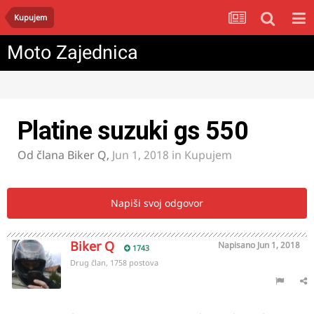
Kupujem
Moto Zajednica
Platine suzuki gs 550
Od člana
Biker Q
,
Jun 1, 2018
in
Kupujem
Napiši svoj odgovor
Biker Q
Napisano
Jun 1, 2018
1743
Drug član, 1758 postova