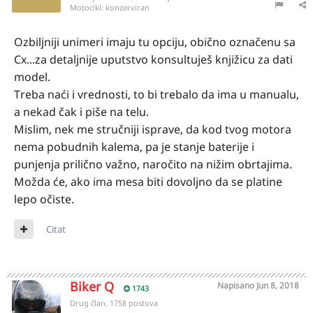
Motocikl:
konzerviran
Ozbiljniji unimeri imaju tu opciju, obično označenu sa
Cx...za detaljnije uputstvo konsultuješ knjižicu za dati
model.
Treba naći i vrednosti, to bi trebalo da ima u manualu,
a nekad čak i piše na telu.
Mislim, nek me stručniji isprave, da kod tvog motora
nema pobudnih kalema, pa je stanje baterije i
punjenja prilično važno, naročito na nižim obrtajima.
Možda će, ako ima mesa biti dovoljno da se platine
lepo očiste.
Citat
Biker Q
Napisano
Jun 8, 2018
1743
Drug član, 1758 postova