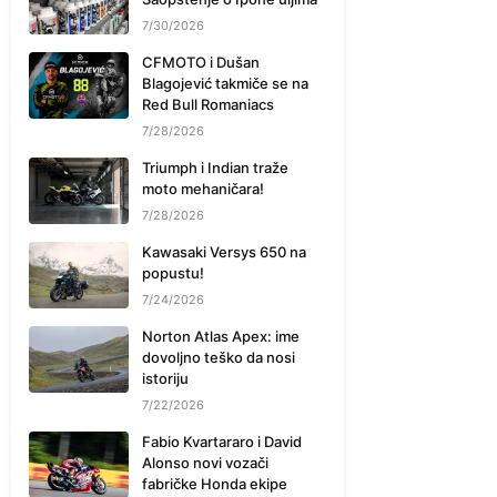
7/30/2026
CFMOTO i Dušan
Blagojević takmiče se na
Red Bull Romaniacs
7/28/2026
Triumph i Indian traže
moto mehaničara!
7/28/2026
Kawasaki Versys 650 na
popustu!
7/24/2026
Norton Atlas Apex: ime
dovoljno teško da nosi
istoriju
7/22/2026
Fabio Kvartararo i David
Alonso novi vozači
fabričke Honda ekipe