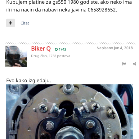
Kupujem platine za gs550 1980 godiste, ako neko ima
ili ima nacin da nabavi neka javi na 0658928652.
Citat
Biker Q
Napisano
Jun 4, 2018
1743
Drug član, 1758 postova
Evo kako izgledaju.