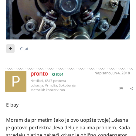
Citat
pronto
Napisano
Jun 4, 2018
8054
Ne silazi, 6847 postova
Lokacija:
Vrmdža, Sokobanja
Motocikl:
konzerviran
E-bay
Moram da primetim (ako je ovo uopšte tvoje)...desna
je gotovo perfektna..leva deluje da ima problem. Kada
stradaju platine najveći krivac je obično kondenzator.