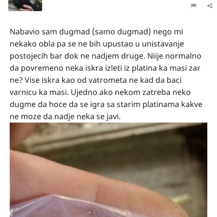
Nabavio sam dugmad (samo dugmad) nego mi
nekako obla pa se ne bih upustao u unistavanje
postojecih bar dok ne nadjem druge. Niije normalno
da povremeno neka iskra izleti iz platina ka masi zar
ne? Vise iskra kao od vatrometa ne kad da baci
varnicu ka masi. Ujedno ako nekom zatreba neko
dugme da hoce da se igra sa starim platinama kakve
ne moze da nadje neka se javi.