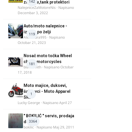
142
za felne,tank protektori
NalepniceZaMotoreNis
· Napisano
Decembar 3, 2022
Auto/moto nalepnice -
izrada po želji
119
Alexandra995
· Napisano
Octobar 21, 2023
Nosač moto točka Wheel
chock motorcycles
181
blacksmith
· Napisano
Octobar
17, 2018
Moto majice, duksevi,
šuškavci - Moto Apparel
1
SRB
Lucky George
· Napisano
April 27
" BOKILIĆ " servis, prodaja
3364
delova
bokilic
· Napisano
Maj 29, 2011