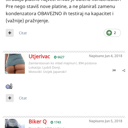
Pre nego staviš nove platine, a ne planiraš zamenu
kondenzatora OBAVEZNO ih testiraj na kapacitet i
(važnije) pražnjenje.
Citat
2
Utjerivac
Napisano
Jun 4, 2018
6627
Zainteresovan ko mlad majmun!, 894 postova
Lokacija:
Ljubiš Donji.
Motocikl:
Uvijek Japanski!
Citat
Biker Q
Napisano
Jun 5, 2018
1743