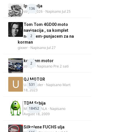
Ipone ulja
136
stryker_026
· Napisano
Jul 25
Tom Tom 4GD00 moto
navigacija , sa komplet
2
nosacem-punjacem za na
korman
gixxer
· Napisano
Jul 27
kupujem motor
2
strugo
· Napisano
Pre 2 sati
QJ MOTOR
531
Urban Rider
· Napisano
Mart
18, 2023
TDM Srbija
18452
MURICAMALA
· Napisano
Avgust 18, 2009
Silkolene FUCHS ulja