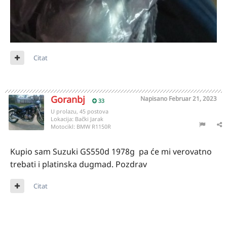
Citat
Goranbj
Napisano
Februar 21, 2023
33
U prolazu, 45 postova
Lokacija:
Bački Jarak
Motocikl:
BMW R1150R
Kupio sam Suzuki GS550d 1978g pa će mi verovatno
trebati i platinska dugmad. Pozdrav
Citat