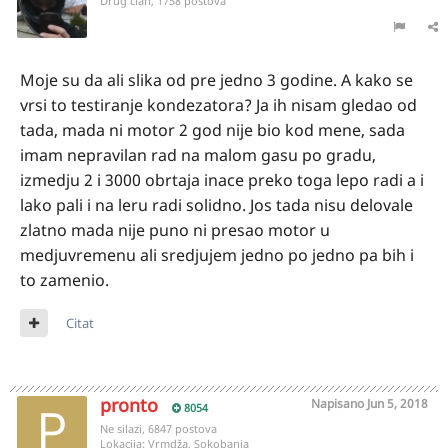
Drug član, 1758 postova
Moje su da ali slika od pre jedno 3 godine. A kako se
vrsi to testiranje kondezatora? Ja ih nisam gledao od
tada, mada ni motor 2 god nije bio kod mene, sada
imam nepravilan rad na malom gasu po gradu,
izmedju 2 i 3000 obrtaja inace preko toga lepo radi a i
lako pali i na leru radi solidno. Jos tada nisu delovale
zlatno mada nije puno ni presao motor u
medjuvremenu ali sredjujem jedno po jedno pa bih i
to zamenio.
Citat
pronto
Napisano
Jun 5, 2018
8054
Ne silazi, 6847 postova
Lokacija:
Vrmdža, Sokobanja