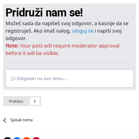
Pridruži nam se!
Možeš sada da napišeš svoj odgovor, a kasnije da se
registruješ. Ako imaš nalog,
uloguj se
i napiši svoj
odgovor.
Note:
Your post will require moderator approval
before it will be visible.
Odgovori na ovu temu...
Pratioci
2
Spisak tema