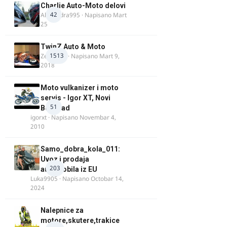
Charlie Auto-Moto delovi
42
Alexandra995
· Napisano
Mart
25
TwinZ Auto & Moto
1513
Zeljkamp
· Napisano
Mart 9,
2018
Moto vulkanizer i moto
servis - Igor XT, Novi
51
Beograd
igorxt
· Napisano
Novembar 4,
2010
Samo_dobra_kola_011:
Uvoz i prodaja
203
automobila iz EU
Luka9905
· Napisano
Octobar 14,
2024
Nalepnice za
motore,skutere,trakice