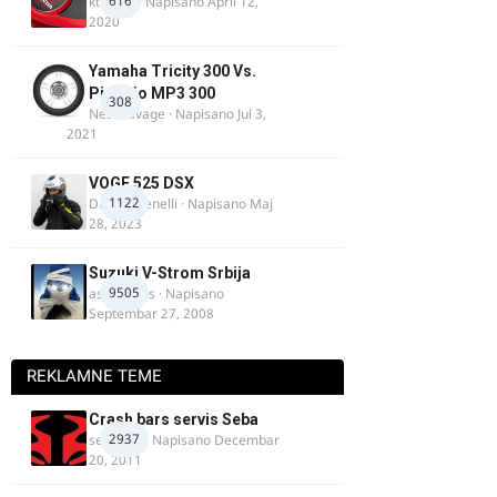
616
ktm600
· Napisano
April 12,
2020
Yamaha Tricity 300 Vs.
Piaggio MP3 300
308
Nesasavage
· Napisano
Jul 3,
2021
VOGE 525 DSX
1122
DraganBenelli
· Napisano
Maj
28, 2023
Suzuki V-Strom Srbija
9505
aspirinikus
· Napisano
Septembar 27, 2008
REKLAMNE TEME
Crash bars servis Seba
2937
seba011
· Napisano
Decembar
20, 2011