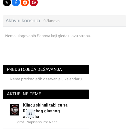
Aktivni korisnici
0 članova
Nema ulogovanih članova koji gledaju ovu stranu.
PREDSTOJEĆA DEŠAVANJA
Nema predstojećih dešavanja u kalendaru.
AKTUELNE TEME
Klincu skinuli tablicu sa
R125 zbog glasnog
23
auspuha
grof
· Napisano
Pre 6 sati