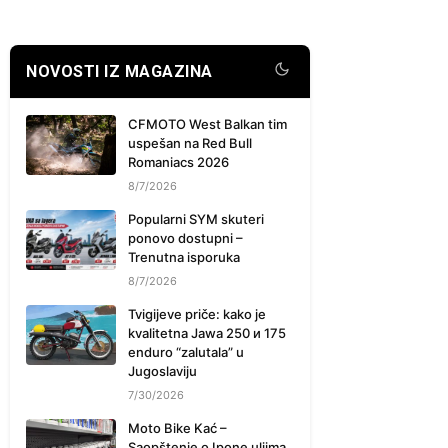
NOVOSTI IZ MAGAZINA
CFMOTO West Balkan tim
uspešan na Red Bull
Romaniacs 2026
8/7/2026
Popularni SYM skuteri
ponovo dostupni –
Trenutna isporuka
8/7/2026
Tvigijeve priče: kako je
kvalitetna Jawa 250 и 175
enduro “zalutala” u
Jugoslaviju
7/30/2026
Moto Bike Kać –
Saopštenje o Ipone uljima