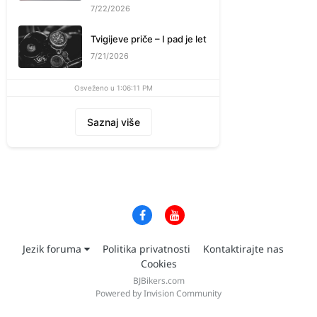
7/22/2026
Tvigijeve priče – I pad je let
7/21/2026
Osveženo u 1:06:11 PM
Saznaj više
Jezik foruma
Politika privatnosti
Kontaktirajte nas
Cookies
BJBikers.com
Powered by Invision Community